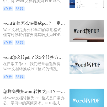
中，将 Word 文档转换为 PDF 格式已
成为刚需。PDF 格式的跨平台一致
赞
踩
性、防篡改特性和专业外观使其成为
文档分发的标准选择。那么word怎么
转换成pdf呢？本文将深入探讨多种高
word文档怎么转换成pdf？一定要试试这四种方法！
效转换方法，涵盖不同场景需求，助
Word文档是办公和学习的常用格式，
您轻松实现完美转换。
但有时候我们需要将其转换为PDF格
式，以确保文档内容的稳定性和可读
赞
踩
性。PDF格式可以保留文档的原始格
式和布局，使得在不同设备和软件上
查看时都能保持一致性。那么word文
word怎么转pdf？这3个转换方法赶紧收藏起来
档怎么转换成pdf呢？下面将介绍四种
在日常工作中，我们经常会遇到将
将Word文档转换成PDF的方法，帮助
Word文档转换成PDF格式的情况。
您轻松完成转换。
PDF格式不仅可以保留文档的格式和
赞
踩
布局，还可以保证文档在不同设备上
的显示效果一致。本文将详细介绍
word怎么转PDF，以及一些常见的
怎样免费把word转换为pdf？一文掌握所有常用方法！
Word转PDF问题。
将Word文档转换为PDF格式是日常办
公、学习中的高频需求。PDF格式能