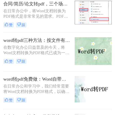
文件分享。那么word文档如何免费转
合同/简历/论文转pdf，三个场景各自用什么方法快！
换成pdf呢？本文将详细介绍几种常用
在日常办公中，将Word文档转换为
的方法来实现这一目标。
PDF格式是非常常见的需求。PDF文
件具有跨平台兼容性、保持文档格式
赞
踩
一致性和不可编辑性的特点，非常适
合用于分享和存档。那么如何把word
转换pdf呢？本文将介绍三种常用的方
word转pdf三种方法：按文件有没有图片和公式分开选！
法来实现这一转换。
在数字化办公日益普及的今天，将
Word文档转换为PDF格式已成为一项
基本且重要的技能。PDF格式因其跨
赞
踩
平台兼容性、格式稳定性和安全性，
成为许多正式场合的首选文档格式。
那么word转pdf怎么转呢？本文将介绍
word转pdf免费做：Word自带导出和在线工具效果差在哪！
三种将Word转换为PDF的方法。
在日常办公和学习中，我们经常需要
将Word文档转换为PDF格式，以确保
文档的稳定性和兼容性，便于分享和
赞
踩
打印。那么word转pdf怎么转免费呢？
本文将介绍两种免费且实用的Word转
PDF方法。