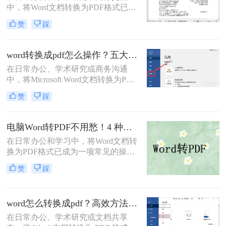
中，将Word文档转换为PDF格式已成
为一项不可或缺的技能。
赞
踩
PDF（Portable Document Format）以
其跨平台、格式固定、易于分发且安
全性高的特点，成为文件归档、传阅
word转换成pdf怎么操作？五大方法详解！
和打印的首选格式。然而，许多用户
在日常办公、学术研究或商务沟通
仅知其一，不知其二，往往在转换过
中，将Microsoft Word文档转换为PDF
程中遇到格式错乱、体积过大或无法
格式已成为一项不可或缺的技能。
编辑等问题。
赞
踩
PDF（Portable Document Format）以
其出色的跨平台兼容性、格式固定性
以及安全性，成为文件分发和归档的
电脑Word转PDF不用愁！4 种转换方法还能压缩文件体积！
首选格式。无论是提交简历、发布报
在日常办公和学习中，将Word文档转
告还是共享论文，一个高质量的PDF
换为PDF格式已成为一项常见的操
文件能确保在任何设备上呈现的效果
作。PDF格式以其高度的兼容性、稳
都与您的初衷一致。尽管Word转PDF
赞
踩
定性和安全性，在文档分享、分发和
看似简单，但其中却隐藏着许多影响
保存方面表现出色。那么电脑word转
最终效果的细节
PDF怎么转呢？本文将介绍四种将
word怎么转换成pdf？高效方法与专业建议！
Word转换为PDF的方法。
在日常办公、学术研究或文档共享