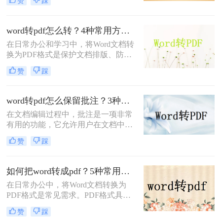
赞
踩
流转换方案，适合不同场景和用户需
求。
word转pdf怎么转？4种常用方法详解！
在日常办公和学习中，将Word文档转
换为PDF格式是保护文档排版、防止
篡改的重要需求。那么word转pdf怎么
赞
踩
转呢？本文将介绍几种常用方法，帮
助您选择最适合的方式。
word转pdf怎么保留批注？3种方法帮你轻松转换！
在文档编辑过程中，批注是一项非常
有用的功能，它允许用户在文档中直
接添加注释、提醒或反馈。然而，当
赞
踩
将Word文档转换为PDF格式时，很多
用户发现批注信息丢失了。这确实是
一个令人头疼的问题，因为批注往往
如何把word转成pdf？5种常用的转换方法详解！
承载着重要的信息。那么，word转pdf
在日常办公中，将Word文档转换为
怎么保留批注呢？本文将为您提供解
PDF格式是常见需求。PDF格式具有
决方案。
跨平台兼容性强、格式固定、不易被
赞
踩
篡改等优势，尤其适合用于正式文件