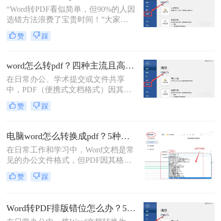
好的文档转换为PDF。
“Word转PDF看似简单，但90%的人因
选错方法浪费了宝贵时间！”大家
好，我是小编——一位深耕电脑办公
赞
踩
软件测评多年的IT博主。在日常工作
中，我常收到读者反馈：“文档转换
后格式错乱，还得手动调整，太折腾
word怎么转pdf？四种主流且高效全解析！
了！”尤其对于职场办公人群和自媒
在日常办公、学术提交或文件共享
体创作者而言，Word转PDF的需求高
中，PDF（便携式文档格式）因其卓
频且关键：报告提交、合同归档、内
越的跨平台一致性、格式固定性和安
容分发……任何格式失误都可能导致
赞
踩
全性，已成为文件分发的首选格式。
专业形象受损。
而Microsoft Word作为最主流的文档编
辑工具，将其创作的文档转换为PDF
电脑word怎么转换成pdf？5种详细方法全解析！
是一项高频且关键的操作。尽管操作
在日常工作和学习中，Word文档是常
看似简单，但不同的转换方法在效
见的办公文件格式，但PDF因其格式
果、效率和应用场景上却大相径庭。
固定、兼容性好、安全性高等特点，
那么word怎么转pdf呢？
赞
踩
成为跨平台共享和打印的首选。那么
电脑word怎么转换成pdf呢？本文将详
细介绍多种将电脑上的Word文档转换
Word转PDF排版错位怎么办？5种有效方法彻底解决排版错位问题！
为PDF的方法，帮助您根据需求选择