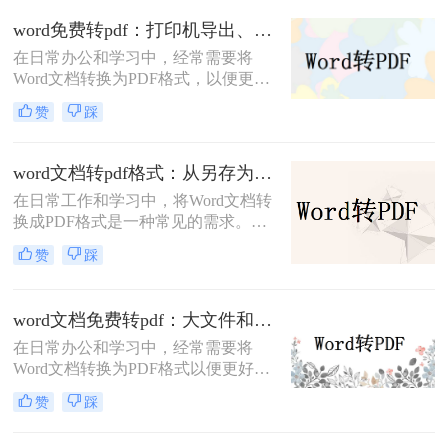
那么word文档怎么转换成pdf格式​呢？
word免费转pdf：打印机导出、Word自带、在线工具三选一！
本文将详细介绍两种将Word文档转换
在日常办公和学习中，经常需要将
成PDF格式的方法。
Word文档转换为PDF格式，以便更好
地分享、打印或存档。那么word怎么
赞
踩
转换成pdf免费呢？本文将介绍三种免
费将Word转换成PDF的方法。
word文档转pdf格式：从另存为到在线工具，三种路径各有取舍！
在日常工作和学习中，将Word文档转
换成PDF格式是一种常见的需求。
PDF格式不仅能够保持文档的原貌，
赞
踩
确保在不同平台和设备上呈现一致的
效果，还能防止他人随意修改内容。
那么如何将word文档转换成pdf格式
word文档免费转pdf：大文件和小文件别用同一个方法！
呢？本文将介绍三种高效且易于操作
在日常办公和学习中，经常需要将
的Word文档转换成PDF的方法，帮助
Word文档转换为PDF格式以便更好地
读者轻松应对这一需求。
分享、打印或存档。PDF格式具有跨
赞
踩
平台兼容性好、文件保护性强、打印
效果一致等优点，因此被广泛应用于