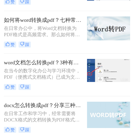
赞
踩
控、安全性较高等特点，成为文件分
发和存档的首选格式。而 Microsoft
Word (.docx 或 .doc) 则是我们最常使
如何将word转换成pdf？七种常用方法深度解析！
用的文档编辑工具。因此，将 Word
在日常办公中，将Word文档转换为
文档高效、准确地转换为 PDF 就成了
PDF格式是高频需求。那么如何将
必备技能。
word转换成pdf呢？本文综合七种主流
赞
踩
转换方式，助您根据实际需求选择最
优方案。
word文档怎么转换pdf？3种有效方法详解！
在当今的数字化办公与学习环境中，
PDF（便携式文档格式）已成为文件
分发、打印和归档的事实标准。它能
赞
踩
够完美保留原始文档的格式、字体和
布局，无论在哪台设备上打开，视觉
效果都完全一致。相比之下，Word文
docx怎么转换成pdf？分享三种常见转换方法！
档则可能因软件版本、字体缺失或设
在日常工作和学习中，经常需要将
置差异而出现排版错乱。因此，将
DOCX格式的文档转换为PDF格式，
Word文档转换为PDF是一项高频且至
以确保在不同设备和软件上的格式一
关重要的技能。那么word文档怎么转
赞
踩
致性。那么docx怎么转换成pdf呢？本
换pdf呢？