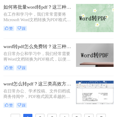
忍受模糊图片！本文直击痛点，提供
如何将批量word转pdf？这三种方法都可以实现批量转换
可立即执行的word转pdf图片不清晰解
在工作和学习中，我们常常需要将
决方法，助您10分钟内获得印刷级清
Microsoft Word文档转换为PDF格式，
晰度！
以确保文档的布局和格式在任何设备
赞
踩
上都能保持一致。手动逐个转换多个
Word文档不仅耗时，而且效率低下。
那么如何将批量word转pdf呢？本文将
word转pdf怎么免费转？这三种方法很好用！
向您介绍几种批量将Word文档转换为
PDF的有效方法，帮助您节省时间，
在日常办公和学习中，我们经常需要
提高工作效率。
将Word文档转换为PDF格式，以便在
不同设备和平台上保持一致的排版和
赞
踩
可读性。虽然市面上有很多专业的
PDF转换软件，但一些用户可能希望
寻找免费的方法来实现Word转PDF。
word怎么转pdf？这三类高效方法必知！
那么word转pdf怎么免费转呢？下面，
在日常办公、学术投稿、文件归档或
我们将介绍几种免费转换Word为PDF
商务传阅中，PDF格式因其卓越的跨
的方法。
平台一致性、不易被随意编辑的特性
赞
踩
和专业的视觉效果，已成为文件分发
的标准格式。而Microsoft Word作为最