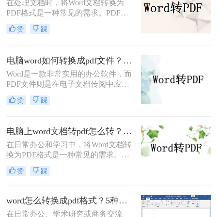
在处理文档时，将Word文档转换为
PDF格式是一种常见的需求。PDF格
式具有跨平台、保持原始格式等优
赞
踩
点，使得在不同设备和操作系统上查
看和打印文档时保持一致性。那么
word怎么转换成pdf呢？本文将介绍四
电脑word如何转换成pdf文件？教你4个方法轻松完成转换任务！
种将Word文档转换为PDF的方法，以
Word是一款非常实用的办公软件，而
满足不同用户的需求。
PDF文件则是在电子文档传阅中应用
广泛的格式，因此很多人常常需要将
赞
踩
Word文件转换成PDF文件。那么电脑
word如何转换成pdf文件呢？在本文
中，我将为大家介绍四种简单的方
电脑上word文档转pdf怎么转？教你二种实用转换方法！
法，帮助你快速将电脑上的Word文件
在日常办公和学习中，将Word文档转
转换成PDF格式。
换为PDF格式是一种常见的需求。
PDF格式具有跨平台、不易被篡改和
赞
踩
保持原样展示等优点，因此广泛应用
于文件分享、打印和存档。那么电脑
上word文档转pdf怎么转呢？本文将介
word怎么转换成pdf格式？5种高效方法详解与场景应用！
绍两种将Word文档转换为PDF的方
在日常办公、学术研究或商务交流
法。