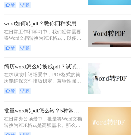
确保文件内容在不同设备上显示一
赞
踩
致，且不易被篡改。那么怎样免费把
word转换为pdf呢？本文将全面解析5
种免费转换方法，助你高效完成转
word如何转pdf？教你四种实用的转PDF方法！
换。
在日常工作和学习中，我们经常需要
将Word文档转换为PDF格式，以便更
好地保存、分享和打印文件。PDF格
赞
踩
式具有跨平台兼容性好、不易被篡改
等优点，因此得到了广泛应用。那么
Word如何转PDF呢？本文将介绍四种
简历word怎么转换成pdf？试试这5种常用转换方法！
实用的Word转PDF的方法，帮助读者
在求职或申请场景中，PDF格式的简
轻松实现文档格式的转换。
历能确保文件排版稳定、兼容性强，
避免因不同设备或软件打开导致格式
赞
踩
错乱。那么简历word怎么转换成pdf
呢？本文将介绍多种将Word简历
（.docx）转换为PDF的方法，帮助您
批量word转pdf怎么转？5种常用方法详解！
高效完成转换并提升简历的专业性。
在日常办公场景中，批量将Word文档
转换为PDF格式是高频需求。那么批
量word转pdf怎么转呢？本文从四种主