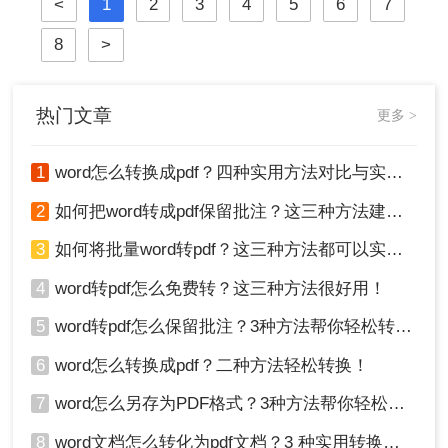
<
1
2
3
4
5
6
7
主流的文档编辑工具，将其内容完美
地转换为PDF，是每个职场人士和学
8
>
生的必备技能。尽管Word内置了转换
功能，但在不同场景下，单一方法可
能无法满足我们对效率、质量或安全
性的全部要求。那么word怎么转pdf
热门文章
更多 >
呢？本文将系统性地
1
word怎么转换成pdf？四种实用方法对比与实操指南（附详细表格）！
2
如何把word转成pdf保留批注？这三种方法建议收藏！
3
如何将批量word转pdf？这三种方法都可以实现批量转换
4
word转pdf怎么免费转？这三种方法很好用！
5
word转pdf怎么保留批注？3种方法帮你轻松转换！
6
word怎么转换成pdf？二种方法轻松转换！
7
word怎么另存为PDF格式？3种方法帮你轻松转换!
8
word文档怎么转化为pdf文档？3 种实用转换方法，完美保留原文档格式！