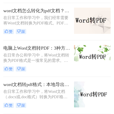
分发或打印。那么如何把word转成pdf
呢？本文将介绍5种常用的转换方
word文档怎么转化为pdf文档？3 种实用转换方法，完美保留原文档格式！
法，涵盖从免费工具到专业软件的多
在日常工作和学习中，我们经常需要
种选择。
将Word文档转换为PDF格式。PDF文
件不仅格式稳定、兼容性强，还能保
赞
踩
持文档的原始布局和格式，使得文档
在不同设备和操作系统上都能保持一
致的显示效果。本文将详细介绍word
电脑上Word文档转PDF：3种方法按文档复杂度选，公式多的别用在线工具！
文档怎么转化为pdf文档，并给出多种
在日常办公和学习中，将Word文档转
方法及其步骤。
换为PDF格式是一项常见的需求。
PDF格式因其跨平台兼容性、格式稳
赞
踩
定性和安全性而备受青睐。那么电脑
上word文档怎么转化为pdf格式呢？本
文将详细介绍三种将Word文档转换为
word文档转pdf格式：本地导出和在线工具怎么选！
PDF的方法。
在日常工作和学习中，将Word文档
（.docx或.doc格式）转换为PDF格式
是一项常见的需求。PDF文件因其跨
赞
踩
平台兼容性、保持文档格式不变以及
易于分享和打印的特点而备受欢迎。