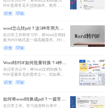
在日常办公中，将Word文档转换为
最合适的方案。
PDF是再常见不过的操作。然而，很
多用户都遇到过这样的困扰：明明在
赞
踩
Word里排版整齐的文档，转成PDF后
却出现文字错位、表格变形、图片跑
偏、页码丢失等问题。尤其是在提交
word怎么转pdf？这5种常用方法了解一下！
重要报告、学术论文或投标文件时，
在日常工作和学习中，将Word文档转
排版错位不仅影响美观，更可能让专
换为PDF格式是一项高频需求。PDF
业形象大打折扣。那么word转pdf排版
格式以其格式固定、兼容性强的特
错位怎么办？本文结合多年办公实战
赞
踩
点，成为文件共享和打印的首选。那
经验，整理出5种经过验证的有效方
么word怎么转pdf呢？本文将详细介绍
法，帮助您从根源上解决这一难题。
Word转PDF的常用方法，帮助您高效
Word转PDF如何批量转换？4种高效方法详解！
完成转换任务。
在日常办公中，将Word文档转换为
PDF是最常见的需求之一。但如果你
手头有几十个甚至上百个Word文件需
赞
踩
要逐一转换，手动操作无疑会消耗大
量时间。那么，word转pdf如何批量转
换？本文将为你介绍4种经过验证的
如何将word转换成pdf？一篇常用方法详解！
高效方法，涵盖办公软件自带功能、
专业转换工具、在线服务以及编程脚
在日常工作、学习或资料分享中，