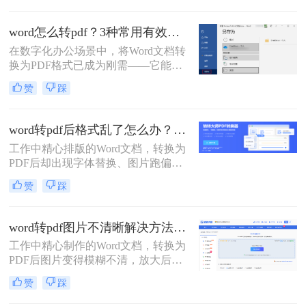
文将介绍三种常见的DOCX转PDF的
方法。
word怎么转pdf？3种常用有效方法！
在数字化办公场景中，将Word文档转
换为PDF格式已成为刚需——它能确
保文档格式稳定、防止篡改，同时便
赞
踩
于跨平台共享与打印。那么word怎么
转pdf呢？本文聚焦免费、高效、无广
告干扰的转换方案，精选3种被百度
word转pdf后格式乱了怎么办？5种高效修复方法（2026实测指南）
搜索收录率高的方法。每个步骤均经
工作中精心排版的Word文档，转换为
实测验证，附带操作图标指引，助你
PDF后却出现字体替换、图片跑偏、
10分钟内搞定转换，避免踩坑！
表格错位、页数增多等"排版灾难"，
赞
踩
不仅影响专业形象，更可能因格式问
题导致重要文档被退回。别再反复重
转！那么word转pdf后格式乱了怎么办
word转pdf图片不清晰解决方法：5种高清转换方法（2026实测指南）
呢？本文直击痛点，提供可立即执行
工作中精心制作的Word文档，转换为
的修复方案，助您10分钟内恢复完美
PDF后图片变得模糊不清，放大后出
排版！
现马赛克、细节丢失……这些"清晰
赞
踩
度灾难"不仅影响专业形象，更可能
导致重要图表、照片无法使用。别再