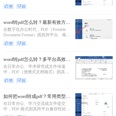
Format，便携式文档格式）因其卓越
赞
踩
的跨平台一致性、不易编辑的特性和
固定的排版格式，已成为文件分发的
首选。而Microsoft Word则是我们创作
word转pdf怎么转？最新有效方法全解析！
和编辑文档最常用的工具。因此，掌
在数字化办公时代，PDF（Portable
握如何将Word文档完美地转换为
Document Format）因其跨平台、格式
PDF，是每个现代办公人士和学生的
固定、不易被编辑的特性，已成为文
必备技能。
赞
踩
档分发、归档和打印的首选格式。而
Microsoft Word则是我们创作和编辑内
容的主要工具。因此，将Word文档完
word转pdf怎么转？多平台高效转换方法详解！
美地转换为PDF，是一项几乎每个人
在日常办公、学术研究或文件传递
都会遇到的核心需求。
中，PDF（便携式文档格式）因其跨
平台、格式固定、不易被篡改的特
赞
踩
性，已成为文件分发和归档的首选格
式。而Microsoft Word作为最主流的文
档编辑工具，我们经常需要将其编辑
如何把word转成pdf？常用类型方法解析！
好的文档转换为PDF。无论是为了提
在日常办公、学习交流或文件提交
交作业、发送简历，还是发布报告，
中，PDF 格式因其跨平台兼容性好、
一个高质量的PDF转换至关重要。
格式不易被随意修改、体积相对可