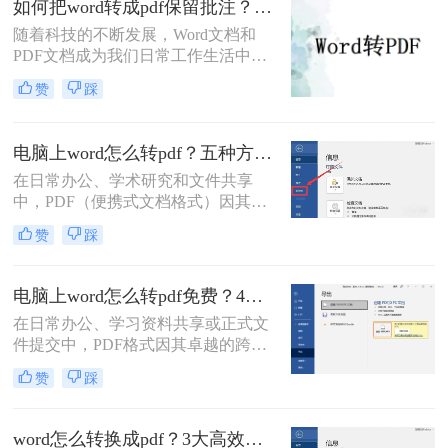
如何把word转成pdf保留批注？这三种方法建议收藏！
随着科技的不断发展，Word文档和
PDF文档成为我们日常工作生活中经
常遇到的文件格式。在某些情况下，
赞
踩
我们需要将Word文档转换为PDF格
式，并且希望保留原有文档中的批注
内容。那么，如何把word转成pdf保留
电脑上word怎么转pdf？五种方法详解！
批注呢？本文将介绍三种简单有效的
在日常办公、学术研究和文件共享
方法来帮助您将Word文档转成PDF并
中，PDF（便携式文档格式）因其跨
保留批注。
平台、格式固定、不易被篡改的特
赞
踩
性，已成为文件分发的标准格式。而
Microsoft Word作为最主流的文档编辑
工具，将其内容完美转换为PDF，是
电脑上word怎么转pdf免费？4种高效的方法详解！
几乎每个人都会遇到的需求。那么电
在日常办公、学习资料共享或正式文
脑上word怎么转pdf呢？
件提交中，PDF格式因其卓越的跨平
台兼容性、固定的排版格式以及良好
赞
踩
的安全性，几乎成为了标准文件格
式。而Microsoft Word作为最主流的文
档编辑工具，我们经常需要将其编辑
word怎么转换成pdf？3大高效方法详解，职场人必备技能！