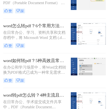
本。每个方法都包含完整操作步骤、
PDF（Portable Document Format） 因
优缺点分析和注意事项，帮助你根据
其格式固定、兼容性强、易于打印和
赞
踩
实际需求选择最合适的方案。
加密等优点，成为文件传输和存档的
首选格式。而 Microsoft Word（.docx
或 .doc） 则是我们编辑文档的主要工
word怎么转pdf？6个常用方法详解！
具。将 Word 转换成 PDF 是一项非常
在日常办公、学习、资料共享和文档
高频且实用的操作。那么如何将word
存档中，将 Microsoft Word 文档 (.doc,
转换成pdf呢？本文将详细介绍几种主
.docx) 转换为 PDF (Portable Document
流、安全且高效的转换方法。
赞
踩
Format) 格式是一项非常普遍且重要的
需求。PDF 格式以其跨平台兼容性
强、排版固定、易于打印、文件大小
word如何转pdf？5种高效且常用方法详解！
相对可控以及良好的安全性而广受欢
在办公和学习场景中，将Word文档转
迎。那么word怎么转pdf呢？本文将详
换为PDF格式已成为一种常见需求。
细介绍几种最常用、最便捷的 Word
PDF格式因其兼容性强、排版稳定、
转 PDF 方法，帮助你轻松应对各种转
赞
踩
安全性高等特点，能够有效避免因设
换场景。
备差异或软件版本不兼容导致的格式
错乱问题。那么word如何转pdf呢？本
word转pdf怎么转？4种主流且高效方法详解！
文将详细介绍5种高效且常用的Word
在日常办公、学术提交或文件共享
转PDF方法，帮助用户根据实际需求
中，PDF（Portable Document
选择最合适的方式。