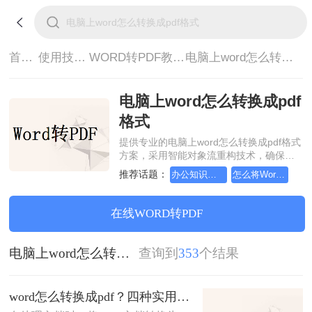
首页>
使用技巧>
WORD转PDF教程>
电脑上word怎么转换成pdf格式
电脑上word怎么转换成pdf
格式
提供专业的电脑上word怎么转换成pdf格式
方案，采用智能对象流重构技术，确保文
档1:1高保真还原且排版不乱码。支持一键
推荐话题：
办公知识科普指南，word转换成pdf的操作方法
怎么将Word转pdf格式，实用的方法来了
批量处理，全链路 SSL 加密保障隐私安
全。助您快速实现电脑上word怎么转换成
pdf格式，无需安装，高效办公。
在线WORD转PDF
电脑上word怎么转换成pdf格式
查询到
353
个结果
word怎么转换成pdf？四种实用方法对比与实操指南（附详细表格）！