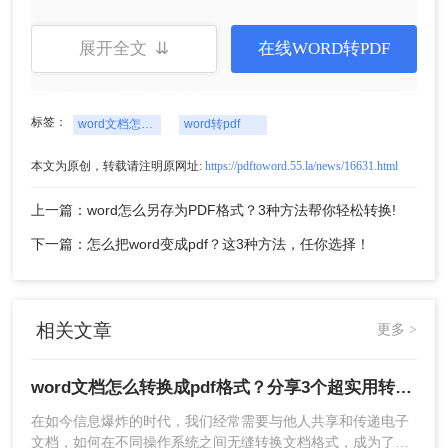
展开全文 ⇊
在线WORD转PDF
标签：
word文档怎么转换成pdf格式
word转pdf
本文为原创，转载请注明原网址:
https://pdftoword.55.la/news/16631.html
3、文件上传后可以选择转换的页码，是每一页还是
上一篇：word怎么另存为PDF格式？3种方法帮你轻松转换!
按照奇偶数或者是指定页来转换。
下一篇：怎么把word变成pdf？这3种方法，任你选择！
相关文章
更多 >
word文档怎么转换成pdf格式？分享3个超实用转换方法！
在如今信息爆炸的时代，我们经常需要与他人共享和传递电子
4、转换完成就可以下载看了。
文档，如何在不同操作系统之间无缝转换文档格式，成为了大