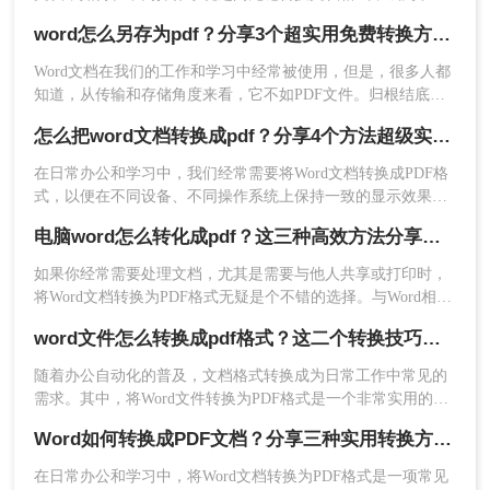
家普遍关注的问题。特别是对于专业的文章写作专家来说，他
方法三：使用第三方软件
word怎么另存为pdf？分享3个超实用免费转换方法！
们需要将自己的word文档转换为PDF格式，以便于分享和保护
文章内容。在本文中，我们将详细介绍word文档怎么转换成pdf
Word文档在我们的工作和学习中经常被使用，但是，很多人都
除了Word自带的转换功能和在线转换工具外，还有
格式，并保证文档的内容和格式不受任何损失。
知道，从传输和存储角度来看，它不如PDF文件。归根结底，
许多第三方软件可以将Word文档转换为PDF格式。
PDF文件更小、更稳定、更兼容。因此，当遇到一个大型文件
这些软件通常具有更高级的功能，例如定制输出设
怎么把word文档转换成pdf？分享4个方法超级实用！
需要相互传送时，多数人会选择把word怎么另存为pdf。那么你
置、批量转换等。下面以转转大师PDF转换器操作
知道怎么将word转pdf？
在日常办公和学习中，我们经常需要将Word文档转换成PDF格
为例。
式，以便在不同设备、不同操作系统上保持一致的显示效果，
操作如下：
同时防止内容被随意修改。那么怎么把word文档转换成pdf呢？
1、需要批量转换和经常需要处理格式转换的朋友，
电脑word怎么转化成pdf？这三种高效方法分享给你！
本文将介绍四种高效的方法，帮助您轻松完成Word文档到PDF
可以下载客户端。
的转换。
如果你经常需要处理文档，尤其是需要与他人共享或打印时，
将Word文档转换为PDF格式无疑是个不错的选择。与Word相
比，使用PDF格式不仅可以保留文档的格式和布局，还可以防
word文件怎么转换成pdf格式？这二个转换技巧职场人必知~
止他人修改你的文件。那么，你可能会问，电脑word怎么转化
成pdf呢？在本篇文章中，我将向您分享一些简单而又实用的方
随着办公自动化的普及，文档格式转换成为日常工作中常见的
法。
需求。其中，将Word文件转换为PDF格式是一个非常实用的操
作。本文将为您详细介绍word文件怎么转换成pdf格式，并提供
Word如何转换成PDF文档？分享三种实用转换方法！
一些实用的技巧和建议。
在日常办公和学习中，将Word文档转换为PDF格式是一项常见