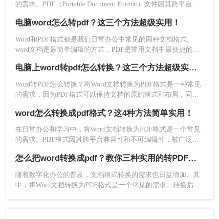
的需求。PDF（Portable Document Format）文件因其跨平台兼
容性、格式稳定性以及不易被篡改的特性，成为分享、打印和
2、选择PDF转换-其他转PDF-Word/xps转PDF，然
电脑word怎么转pdf？这三个方法超级实用！
存档文档的理想选择。本文将详细介绍Word如何转换成PDF文
后添加文件上传，如果转换数量很多，那么可以选
档，包括使用Microsoft Word的内置功能、在线转换工具、专业
Word和PDF格式都是我们日常办公中常见的两种文档格式。
择添加文件夹，这样就可以批量导入文件了。
转换软件等多种方法。
word文档是最简单编辑的方式，PDF是常用文档中最便捷的阅
读方式，PDF格式更有利于文件的分享，可以实现比较完美的
电脑上word转pdf怎么转换？这三个方法超级实用！
打印效果，因此它们之间的格式转换也是必不可少。下面总结
了二种电脑word怎么转pdf的方法进行转换，掌握后一定对你的
Word转PDF怎么转换？​将Word文档转换为PDF格式是一种常见
办公技巧提升有帮助~
的需求，因为PDF格式可以保持文档的原始格式和布局，同时
可以在不同的设备和平台上进行阅读和共享。本文将介绍电脑
word怎么转换成pdf格式？这4种方法简单实用！
上word转pdf怎么转换的方法，下面一起看看吧。
在日常办公和学习中，将Word文档转换为PDF格式是一个常见
的需求。PDF格式因其跨平台兼容性和不可编辑性，被广泛用
于文件分享和存档。那么Word怎么转换成PDF格式呢？以下是
怎么把word转换成pdf？教你三种实用的转PDF方法！
四种将Word转换成PDF格式的方法。
3、点击开始转换，等待转换完成即可。
随着数字化办公的普及，文档格式转换的需求也日益增加。其
中，将Word文档转换为PDF格式是一个常见的需求。转换后的
PDF文件具有良好的可读性和兼容性，可以方便地在不同设备
上打开和查看。本文将为您介绍怎么把word转换成pdf。