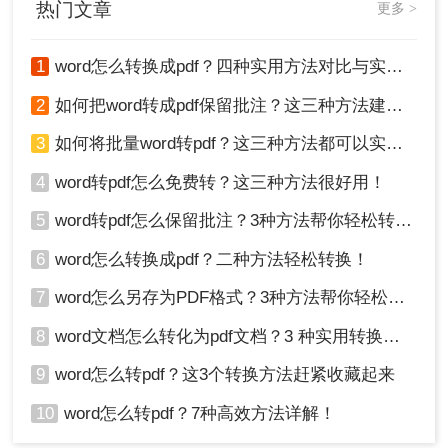
热门文章
更多 >
1
word怎么转换成pdf？四种实用方法对比与实操指南（附详细表格）！
2
如何把word转成pdf保留批注？这三种方法建议收藏！
4、转换完成，打开就能看到转换后的PDF文件了。
3
如何将批量word转pdf？这三种方法都可以实现批量转换
相信大家看完都知道word文档怎么转换成pdf格式了
吧，方法是不是很简单呢~如果你身边也有朋友需要
4
word转pdf怎么免费转？这三种方法很好用！
可以分享给他们哦~
5
word转pdf怎么保留批注？3种方法帮你轻松转换！
6
word怎么转换成pdf？二种方法轻松转换！
7
word怎么另存为PDF格式？3种方法帮你轻松转换!
8
word文档怎么转化为pdf文档？3 种实用转换方法，完美保留原文档格式！
9
word怎么转pdf？这3个转换方法赶紧收藏起来
10
word怎么转pdf？7种高效方法详解！