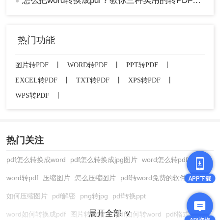
怎么把word转换成pdf？教你三种实用的转PDF方法！
●
热门功能
图片转PDF
丨
WORD转PDF
丨
PPT转PDF
丨
EXCEL转PDF
丨
TXT转PDF
丨
XPS转PDF
丨
WPS转PDF
丨
热门关注
pdf怎么转换成word
pdf怎么转换成jpg图片
word怎么转pdf
word转pdf
压缩图片
怎么压缩图片
pdf转word免费的软件
如何压缩图片
pdf解密
png转jpg
pdf转换ppt
展开全部 ∨
word如何转换成pdf
图片转换格式
pdf如何转word
pdf格式转换