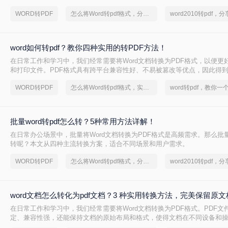
WORD转PDF
怎么将Word转pdf格式，分享一种简单的方法
word如何转pdf？教你四种实用的转PDF方法！
在日常工作和学习中，我们经常需要将Word文档转换为PDF格式，以便更
和打印文件。PDF格式具有跨平台兼容性好、不易被篡改等优点，因此得
么Word如何转PDF呢？本文将介绍四种实用的Word转PDF的方法，帮助
WORD转PDF
怎么将Word转pdf格式，实用的方法来了
word转pdf，教你一
格式的转换。
批量word转pdf怎么转？5种常用方法详解！
在日常办公场景中，批量将Word文档转换为PDF格式是高频需求。那么批量wo
转呢？本文从四种主流转换方案，适合不同场景和用户需求。
WORD转PDF
怎么将Word转pdf格式，分享一种简单的方法
word文档怎么转化为pdf文档？3 种实用转换方法，完美保留原
在日常工作和学习中，我们经常需要将Word文档转换为PDF格式。PDF文
定、兼容性强，还能保持文档的原始布局和格式，使得文档在不同设备和
持一致的显示效果。本文将详细介绍word文档怎么转化为pdf文档，并给