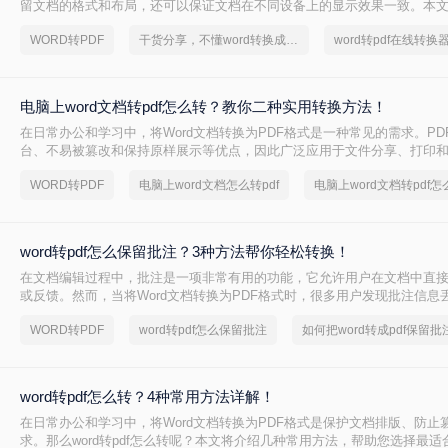
留文档的格式和布局，还可以保证文档在不同设备上的显示效果一致。本文将
怎么转PDF，以及一些常见的Word转PDF问题。
WORD转PDF
干货分享，不懂word转换成pdf的朋友快快收藏起来
电脑上word文档转pdf怎么转？教你二种实用转换方法！
在日常办公和学习中，将Word文档转换为PDF格式是一种常见的需求。PD
台、不易被篡改和保持原样展示等优点，因此广泛应用于文件分享、打印
上word文档转pdf怎么转呢？本文将介绍两种将Word文档转换为PDF的方法
WORD转PDF
电脑上word文档怎么转pdf
电脑上word文档转pdf怎
word转pdf怎么保留批注？3种方法帮你轻松转换！
在文档编辑过程中，批注是一项非常有用的功能，它允许用户在文档中直
或反馈。然而，当将Word文档转换为PDF格式时，很多用户发现批注信息
是一个令人头疼的问题，因为批注往往承载着重要的信息。那么，word转p
WORD转PDF
word转pdf怎么保留批注
如何把word转成pdf保留批
呢？本文将为您提供解决方案。
word转pdf怎么转？4种常用方法详解！
在日常办公和学习中，将Word文档转换为PDF格式是保护文档排版、防止
求。那么word转pdf怎么转呢？本文将介绍几种常用方法，帮助您选择最适