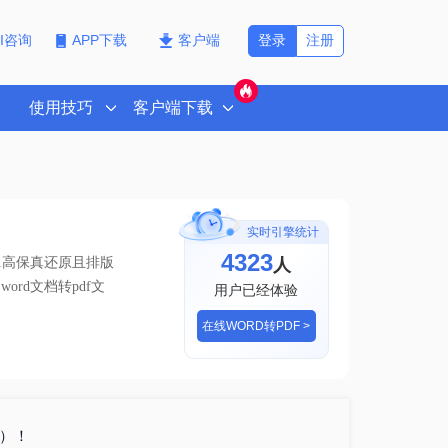
登录
注册
PI咨询
APP下载
客户端
使用技巧
客户端下载
实时引擎统计
4323
人
1高保真还原且排版
ord文档转pdf文
用户已经体验
在线WORD转PDF >
格）！