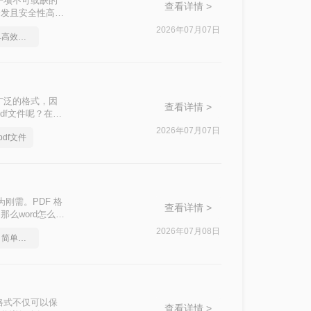
一项不可或缺的
查看详情 >
易于分发且安全性高的
，不知其二，往往
2026年07月07日
word文件转pdf，简单高效的转换方法
广泛的格式，因
查看详情 >
df文件呢？在本
换成PDF格
2026年07月07日
df文件
为刚需。PDF 格
查看详情 >
么word怎么转
轻松实现完美转
2026年07月08日
word文档怎么转pdf？简单高效的恢复方法
格式不仅可以保
查看详情 >