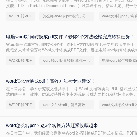
在日常办公、学术研究或商务交流中，将Word文档转换为PDF格式已成为
技能。PDF（Portable Document Format）以其跨平台、格式固定、
特点，成为文件归档、传阅和打印的首选格式。然而，许多用户仅知其一
WORD转PDF
怎么将Word转pdf格式，分享一种简单的方法
在转换过程中遇到格式错乱、体积过大或无法编辑等问题。
电脑word如何转换成pdf文件？教你4个方法轻松完成转换任务！
Word是一款非常实用的办公软件，而PDF文件则是在电子文档传阅中应用
此很多人常常需要将Word文件转换成PDF文件。那么电脑word如何转换成p
文中，我将为大家介绍四种简单的方法，帮助你快速将电脑上的Word文件转
WORD转PDF
word转pdf批量转换,教你一招轻松找回
电脑word如何转换成p
式。
word怎么转换成pdf？高效方法与专业建议！
在日常办公、学术研究或文档共享中，将 Word 文档转换为 PDF 格式已成
式的跨平台一致性、防篡改特性和专业外观使其成为文档分发的标准选择。那
换成pdf呢？本文将深入探讨多种高效转换方法，涵盖不同场景需求，助您
WORD转PDF
word文件转pdf，简单高效的转换方法
换。
word怎么转pdf？这3个转换方法赶紧收藏起来
在日常工作中，我们经常会遇到将Word文档转换成PDF格式的情况。PDF