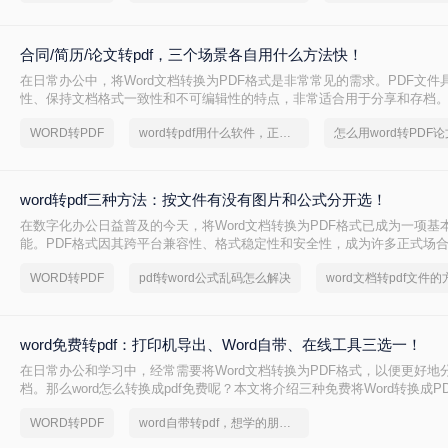
合同/简历/论文转pdf，三个场景各自用什么方法快！
在日常办公中，将Word文档转换为PDF格式是非常常见的需求。PDF文件
性、保持文档格式一致性和不可编辑性的特点，非常适合用于分享和存档。那
转换pdf呢？本文将介绍三种常用的方法来实现这一转换。
WORD转PDF
word转pdf用什么软件，正确打开方法
怎么用word转PDF论
word转pdf三种方法：按文件有没有图片和公式分开选！
在数字化办公日益普及的今天，将Word文档转换为PDF格式已成为一项基
能。PDF格式因其跨平台兼容性、格式稳定性和安全性，成为许多正式场
式。那么word转pdf怎么转呢？本文将介绍三种将Word转换为PDF的方法。
WORD转PDF
pdf转word公式乱码怎么解决
word文档转pdf文件的
word免费转pdf：打印机导出、Word自带、在线工具三选一！
在日常办公和学习中，经常需要将Word文档转换为PDF格式，以便更好地
档。那么word怎么转换成pdf免费呢？本文将介绍三种免费将Word转换成P
WORD转PDF
word自带转pdf，想学的朋友看过来