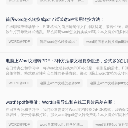
WORD转PDF
word2010转pdf，分享一种简单的方法
简历word怎么转换成pdf？试试这5种常用转换方法！
在求职或申请场景中，PDF格式的简历能确保文件排版稳定、兼容性强，
软件打开导致格式错乱。那么简历word怎么转换成pdf呢？本文将介绍多种将
（.docx）转换为PDF的方法，帮助您高效完成转换并提升简历的专业性。
WORD转PDF
简历word怎么转换成pdf
word简历怎么转换成pdf格
电脑上Word文档转PDF：3种方法按文档复杂度选，公式多的别
在日常办公和学习中，将Word文档转换为PDF格式是一项常见的需求。PD
台兼容性、格式稳定性和安全性而备受青睐。那么电脑上word文档怎么转化
本文将详细介绍三种将Word文档转换为PDF的方法。
WORD转PDF
电脑上word文档怎么转pdf
电脑上word文档转pdf怎
word转pdf免费做：Word自带导出和在线工具效果差在哪！
在日常办公和学习中，我们经常需要将Word文档转换为PDF格式，以确保
兼容性，便于分享和打印。那么word转pdf怎么转免费呢？本文将介绍两
Word转PDF方法。
WORD转PDF
word自带转pdf，想学的朋友看过来