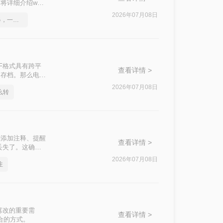
详细介绍word
2026年07月08日
word转pdf在线转换器，一起来学习吧
F格式具有跨平
查看详情 >
和存档。那么电脑
。
2026年07月08日
么转
接添加注释、提醒
查看详情 >
丢失了。这确实
df怎么保留批注
2026年07月08日
注
篡改的重要需
查看详情 >
合的方式。