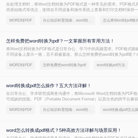
在处理文档时，将Word文档转换为PDF格式是一种常见的需求。PDF格式
持原始格式等优点，使得在不同设备和操作系统上查看和打印文档时保持一致
怎么转换成pdf呢？本文将介绍四种将Word文档转换为PDF的方法，以满
WORD转PDF
办公知识科普指南，word转换成pdf的操作方法
求。
怎样免费把word转换为pdf？一文掌握所有常用方法！
将Word文档转换为PDF格式是日常办公、学习中的高频需求。PDF格式能
不同设备上显示一致，且不易被篡改。那么怎样免费把word转换为pdf呢？
种免费转换方法，助你高效完成转换。
WORD转PDF
怎样免费把word转换为pdf
word转换pdf方法
word转换成pdf怎么操作？五大方法详解！
在日常办公、学术研究或商务沟通中，将Microsoft Word文档转换为PD
可或缺的技能。PDF（Portable Document Format）以其出色的跨平
以及安全性，成为文件分发和归档的首选格式。无论是提交简历、发布报
WORD转PDF
办公知识科普指南，word转换成pdf的操作方法
word转换成pdf怎么
一个高质量的PDF文件能确保在任何设备上呈现的效果都与您的初衷一致。尽
PDF看似简单，但其中却隐藏着许多影响最终效果的细节
word怎么转换成pdf格式？5种高效方法详解与场景应用！