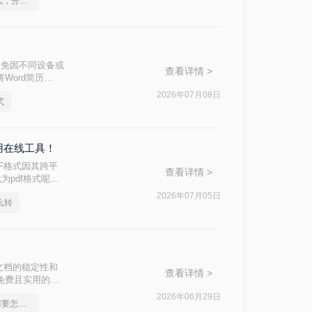
怎么将Word转pdf格式，分享一种简单的方法
避免因不同设备或
查看详情 >
Word简历
2026年07月08日
式
用在线工具！
F格式因其跨平
查看详情 >
为pdf格式呢？
2026年07月05日
么转
文档的稳定性和
查看详情 >
种免费且实用的
2026年06月29日
word文档转pdf文件需要怎么做？