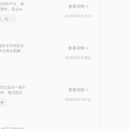
具有跨平台、保
查看详情 >
性。那么word
足不同用户的需
2026年07月31日
怎么将Word转pdf格式，实用的方法来了
确保文件内容在
查看详情 >
本文将全面解析5
2026年07月08日
F格式已成为一项不
查看详情 >
台兼容性、格式固定性
告还是共享论文，
2026年07月07日
操作
管Word转