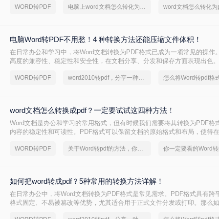
WORD转PDF
电脑上word文档怎么转化为pdf格式
word文档怎么转化为p
骤。
电脑Word转PDF不用愁！4 种转换方法还能压缩文件体积！
在日常办公和学习中，将Word文档转换为PDF格式已成为一项常见的操作。
高度的兼容性、稳定性和安全性，在文档分享、分发和保存方面表现出色。那
PDF怎么转呢？本文将介绍四种将Word转换为PDF的方法。
WORD转PDF
word2010转pdf，分享一种简单的方法
word文档怎么转换成pdf？一定要试试这四种方法！
Word文档是办公和学习的常用格式，但有时候我们需要将其转换为PDF格
内容的稳定性和可读性。PDF格式可以保留文档的原始格式和布局，使得
上查看时都能保持一致性。那么word文档怎么转换成pdf呢？下面将介绍四种
WORD转PDF
关于Word转pdf的方法，你一定要学会
换成PDF的方法，帮助您轻松完成转换。
如何把word转成pdf？5种常用的转换方法详解！
在日常办公中，将Word文档转换为PDF格式是常见需求。PDF格式具有跨
格式固定、不易被篡改等优势，尤其适合用于正式文件分发或打印。那么如何
pdf呢？本文将介绍5种常用的转换方法，涵盖从免费工具到专业软件的多