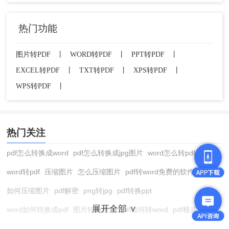
热门功能
图片转PDF
丨
WORD转PDF
丨
PPT转PDF
丨
EXCEL转PDF
丨
TXT转PDF
丨
XPS转PDF
丨
WPS转PDF
丨
热门关注
pdf怎么转换成word
pdf怎么转换成jpg图片
word怎么转pdf
word转pdf
压缩图片
怎么压缩图片
pdf转word免费的软件
如何压缩图片
pdf解密
png转jpg
pdf转换ppt
展开全部 ∨
word如何转换成pdf
图片转换格式
pdf如何转word
pdf格式转换
在线pdf转换成word
pdf转图片
pdf怎么转换成jpg图片
图片转pdf