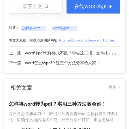
展开全文 ⇊
在线WORD转PDF
3、文档上传后点击开始转换。
标签：
怎样将word转为pdf
word转pdf
本文为原创，转载请注明原网址:
https://pdftoword.55.la/news/17112.html
上
一篇：word转pdf怎样格式不乱？学会这二招，文件排版不用愁！
下一篇：word怎么转pdf？这三个方法分享给大家！
相关文章
更多 >
4、稍等片刻处理完毕。
方法三：使用在线转换工具
怎样将word转为pdf？实用三种方法教会你！
在日常办公和学习中，我们经常需要将Word文档转换为PDF格
除了本地软件，你还可以使用在线工具将Word文档
式，以确保文档的格式不变、易于分享和打印。那么怎样将
转换为PDF。这些工具通常不需要安装，只需上传
word转为pdf呢？本文将介绍三种在电脑端将Word转为PDF的方