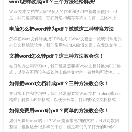
文件并等待转换完成。以下是使用转转大师在线工
word怎样改成pdf？三个方法轻松解决!
法，帮助你轻松完成格式转换。
具进行转换的步骤：
Word文本文档在大家很多人的作业和学习中都是会使用，但
1、打开在线Word转PDF网址：
是，我们也都知道，它在传递和储存等方面而言，是比不上
https://pdftoword.55.la/word2pdf/
PDF文档的。终究，PDF文档的容积更小、可靠性和兼容模式
电脑怎么把word转为pdf？试试这二种转换方法
更强。因此，假如碰到必须给另一方传输大文件的情况下，大
部分人都是会选择将word改成pdf，那么word怎样改成pdf呢？
怎样把Word文件转换成PDF格式？Word文档是一款我们常用的
一起看看下面这三个方法吧。
办公文档编辑软件，我们常用Word来编辑文案，在发送文件之
前，我们都会将其转换为PDF文件，因为PDF文件兼容性强适
文档word怎么转pdf？这三种方法教会你！
合传阅，因此，那么电脑怎么把word转为pdf？我会有一个非常
有效的办法，来看一下word转pdf具体步骤。
在日常办公和学习中，我们经常需要将Word文档转换为PDF格
式，以便在不同设备或软件上保持文档的一致性和可读性。
PDF格式具有跨平台、不易被篡改的特点，因此得到了广泛应
如何把word文档转成pdf？三种方法教会你！
用。那么文档word怎么转pdf呢？下面将介绍三种将Word文档
2、选择Word转PDF，上传Word文档到界面中。
转换为PDF格式的方法，帮助您轻松实现格式转换。
在日常工作和学习中，我们经常需要将Word文档（.docx或.doc
格式）转换为PDF格式，以便于分享、打印或保持文档格式的
一致性。PDF格式因其跨平台兼容性、不可编辑性和保持原样
如何免费用word转pdf？简单的方法教会你！
打印的特性而备受欢迎。那么如何把word文档转成pdf呢？以下
是一些常用的方法，可以帮助你轻松将Word文档转换成PDF格
如何免费用word转pdf？Word是很常见到的文档，可以对数据
式。
整理，也很适合很多样的平台，但是我们为了打开的时候不会