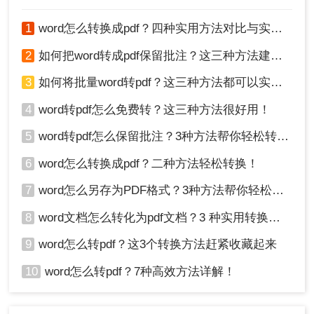
外，为了保护文件的安全和隐私，建议使用可靠和
信誉良好的软件或网站进行Word转PDF操作。
1
word怎么转换成pdf？四种实用方法对比与实操指南（附详细表格）！
关于怎样将word转为pdf的操作就讲到这里了，相信
2
如何把word转成pdf保留批注？这三种方法建议收藏！
大家应该也很容易掌握，希望能帮助到大家，觉得
不错的话也可以推荐给更多人哦。
3
如何将批量word转pdf？这三种方法都可以实现批量转换
4
word转pdf怎么免费转？这三种方法很好用！
5
word转pdf怎么保留批注？3种方法帮你轻松转换！
6
word怎么转换成pdf？二种方法轻松转换！
7
word怎么另存为PDF格式？3种方法帮你轻松转换!
8
word文档怎么转化为pdf文档？3 种实用转换方法，完美保留原文档格式！
9
word怎么转pdf？这3个转换方法赶紧收藏起来
10
word怎么转pdf？7种高效方法详解！