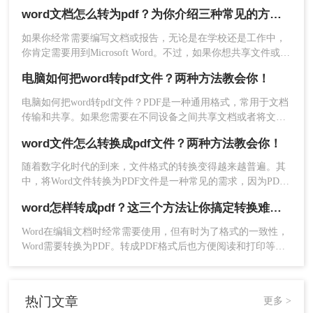
乱码，传输接受也很方便，这种文件可以提供的安全性较高，
word文档怎么转为pdf？为你介绍三种常见的方法！
有点还有兼容性强，给整理了三种免费方法，阅读起来也很快
速，还可以跨多种设备来进行传送，赶紧来一起学习吧!快快收
如果你经常需要编写文档或报告，无论是在学校还是工作中，
藏吧，更多精彩不容错过！
你肯定需要用到Microsoft Word。不过，如果你想共享文件或保
护内容，PDF文件可能更为实用。本文将向你介绍word文档怎
电脑如何把word转pdf文件？两种方法教会你！
么转为pdf，让你无后顾之忧。
3、Word文档上传后可自定义设置转换条件，然后
电脑如何把word转pdf文件？PDF是一种通用格式，常用于文档
点击开始转换。
传输和共享。如果您需要在不同设备之间共享文档或者将文档
发布到网上，PDF是一个不错的选择。在本文中，我们将介绍
word文件怎么转换成pdf文件？两种方法教会你！
两种方法把Word文档转换成PDF。
随着数字化时代的到来，文件格式的转换变得越来越普遍。其
中，将Word文件转换为PDF文件是一种常见的需求，因为PDF
文件具有跨平台、不可编辑、安全性高等特点，常被用于分
word怎样转成pdf？这三个方法让你搞定转换难题！
享、存档和打印。本文将详细介绍word文件怎么转换成pdf文件
方法。
Word在编辑文档时经常需要使用，但有时为了格式的一致性，
Word需要转换为PDF。转成PDF格式后也方便阅读和打印等操
4、转换完成，下载文件就行了。
作，所以很多时候我们都会将word怎样转成pdf，但是仍然还有
需要注意的是，不同的转换方法和工具可能会有不
很多职场新人不知道怎么转换的，以下是如何将word转pdf的步
同的转换质量和限制。因此，在选择转换方法时，
骤。希望能帮助到大家。
热门文章
更多 >
你可以根据自己的需求和实际情况进行权衡。另