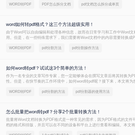
WORD转PDF
PDF怎么拆分文档
pdf文档怎么拆分成单页
word如何转pdf格式？这三个方法超级实用！
由于Word可以自由编辑和处理各种信息，故而在日常学习和工作中Word
用。但是，在一些特殊需求下，我们需要将Word文档中的内容需要转换成P
免在传输和分享后没有乱码问题。那么，word如何转pdf格式呢？接下来
WORD转PDF
pdf分割方法
pdf分割操作方法
换方法，让我们一起来看看。
如何word转pdf？试试这3个简单的方法！
作为一名专业的文章写作专家，您一定能够体会在撰写文章后将其转换为P
性。但是，在快节奏的工作环境中，如何word转pdf呢？接下来，本文将为您
文档快速转换为PDF的方法。
WORD转PDF
pdf分割的方法
pdf分割器的使用方法
怎么批量把word转pdf？分享2个批量转换方法！
批量将Word文档转换为PDF格式是一种常见的需求，因为PDF格式的文件
档的格式和排版，并且可以在不同的设备和平台上进行查看和编辑。本文
word转pdf方法，包括使用Word自带的“另存为”功能和使用第三方软件等。