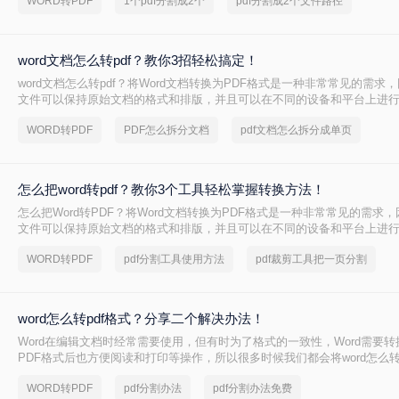
WORD转PDF
1个pdf分割成2个
pdf分割成2个文件路径
word文档怎么转pdf？教你3招轻松搞定！
word文档怎么转pdf？将Word文档转换为PDF格式是一种非常常见的需求
文件可以保持原始文档的格式和排版，并且可以在不同的设备和平台上进
面是将Word文档转换为PDF格式的几种方法。一起看看吧。
WORD转PDF
PDF怎么拆分文档
pdf文档怎么拆分成单页
怎么把word转pdf？教你3个工具轻松掌握转换方法！
怎么把Word转PDF？​将Word文档转换为PDF格式是一种非常常见的需求，
文件可以保持原始文档的格式和排版，并且可以在不同的设备和平台上进
文将详细介绍将Word文档转换为PDF格式的几种方法，下面一起看看吧。
WORD转PDF
pdf分割工具使用方法
pdf裁剪工具把一页分割
word怎么转pdf格式？分享二个解决办法！
Word在编辑文档时经常需要使用，但有时为了格式的一致性，Word需要转
PDF格式后也方便阅读和打印等操作，所以很多时候我们都会将word怎么转
仍然还有很多职场新人不知道怎么转换的，以下是如何将word转pdf的步
WORD转PDF
pdf分割办法
pdf分割办法免费
大家。