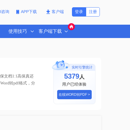
登录
注册
PI咨询
APP下载
客户端
使用技巧
客户端下载
实时引擎统计
5379
人
文档1:1高保真还
Word转pdf格式，分
用户已经体验
在线WORD转PDF >