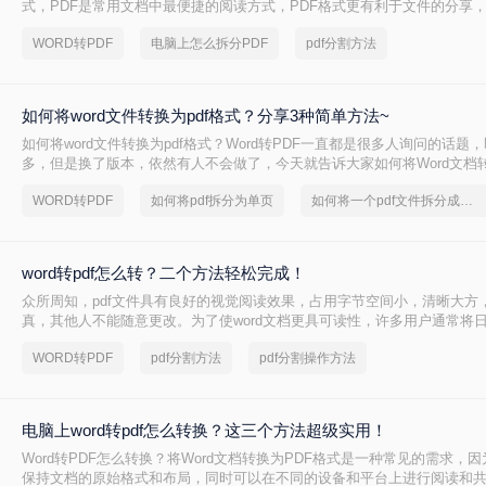
式，PDF是常用文档中最便捷的阅读方式，PDF格式更有利于文件的分享
美的打印效果，因此它们之间的格式转换也是必不可少。下面总结了二种电脑
WORD转PDF
电脑上怎么拆分PDF
pdf分割方法
pdf的方法进行转换，掌握后一定对你的办公技巧提升有帮助~
如何将word文件转换为pdf格式？分享3种简单方法~
如何将word文件转换为pdf格式？Word转PDF一直都是很多人询问的话题
多，但是换了版本，依然有人不会做了，今天就告诉大家如何将Word文档转
格式。
WORD转PDF
如何将pdf拆分为单页
如何将一个pdf文件拆分成多个
word转pdf怎么转？二个方法轻松完成！
众所周知，pdf文件具有良好的视觉阅读效果，占用字节空间小，清晰大方
真，其他人不能随意更改。为了使word文档更具可读性，许多用户通常将
中，想必大家经常会使用Word来编辑文件，把文件编辑好后，发送给他人
WORD转PDF
pdf分割方法
pdf分割操作方法
会先将其转换成PDF格式在进行发送！
电脑上word转pdf怎么转换？这三个方法超级实用！
Word转PDF怎么转换？​将Word文档转换为PDF格式是一种常见的需求，因
保持文档的原始格式和布局，同时可以在不同的设备和平台上进行阅读和