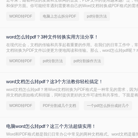
近年来，随着科技的发展和互联网的普及，PDF文件的使用越来越广泛，
和保护方面。你可能经常遇到需要将自己的Word文档转换成PDF格式的需
能够在电脑上进行操作，那么电脑上word怎么转pdf呢？本文将为您一一
WORD转PDF
电脑上怎么拆分PDF
pdf分割方法
细的操作步骤。
word怎么转pdf？3种文件转换实用方法分享！
在现代社会，文档的传输和共享起着重要的作用。在我们的日常工作中，常常
文档转换为PDF文件以便更方便地阅读和传输。那么，word怎么转pdf呢
介绍几种常用的方法。
WORD转PDF
pdf分割方法
pdf分割操作方法
word文档怎么转pdf？这3个方法教你轻松搞定！
word文档怎么转pdf？将Word文档转换为PDF格式是一种常见的需求，因
持文档的原始格式和排版，同时提供更好的文件可读性和共享性。下面是将W
为PDF格式的几种常用方法。
WORD转PDF
PDF分割成几个文档
一个pdf怎么拆分成好几个
电脑word怎么转pdf？这三个方法超级实用！
Word和PDF格式都是我们日常办公中常见的两种文档格式。word文档是