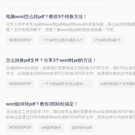
电脑word怎么转pdf？教你3个转换方法！
日常工作中常常会碰到word转pdf和pdf转word的变换问题，那么如何把电脑w
呢？文中简易讲解下，想要了解word转pdf的朋友就收藏一下吧。
WORD转PDF
一个pdf怎么拆分成好几个
1个pdf分割成2个
怎么转换pdf文件？分享3个word转pd的方法！
在编辑Word文档后，如果我们需要将该文档转换为PDF文件，我们可以使
方法，以便修改后的Word文档可以转换为PDF文件。如果要转换的文件较
妨可以试试用转转大师PDF转换器，可以批量将怎么转换pdf文件，那么具体
WORD转PDF
一个大的pdf文件怎么拆分开成几个文件
pdf分割成2个文件路
pdf呢？
word如何转pdf？教你3招轻松搞定！
无论是在工作还是学习中，我们经常会遇到需要将Word文档转换为PDF格
的做法是通过打印功能将Word文档打印为PDF文件，然而这种方式操作繁
无法满足我们快速转换文档的需求。那么有没有一种更加简单易学、高效
WORD转PDF
pdf如何拆分
如何拆分pdf
Word转PDF呢？答案是肯定的！下面就为大家介绍word如何转pdf的方法。