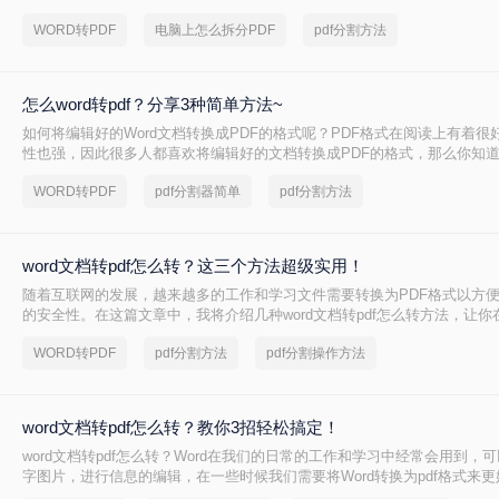
电脑上word转pdf怎么转换的方法，下面一起看看吧。
WORD转PDF
电脑上怎么拆分PDF
pdf分割方法
怎么word转pdf？分享3种简单方法~
如何将编辑好的Word文档转换成PDF的格式呢？PDF格式在阅读上有着很
性也强，因此很多人都喜欢将编辑好的文档转换成PDF的格式，那么你知道怎么
吗？如果不知道，那么下面将会叫你怎么做，快速的完成word转pdf，一起
WORD转PDF
pdf分割器简单
pdf分割方法
word文档转pdf怎么转？这三个方法超级实用！
随着互联网的发展，越来越多的工作和学习文件需要转换为PDF格式以方
的安全性。在这篇文章中，我将介绍几种word文档转pdf怎么转方法，让
量的情况下完成转换。
WORD转PDF
pdf分割方法
pdf分割操作方法
word文档转pdf怎么转？教你3招轻松搞定！
word文档转pdf怎么转？Word在我们的日常的工作和学习中经常会用到，
字图片，进行信息的编辑，在一些时候我们需要将Word转换为pdf格式来
种问题，那么小编下面就来推荐三种的转换方法，一起来看下吧。