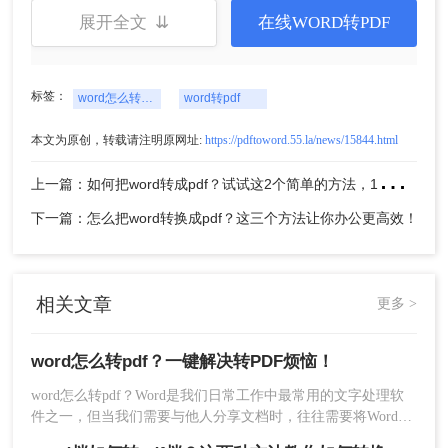
展开全文 ⇊
在线WORD转PDF
4、转换完成，下载文件就行了。
标签：
word怎么转pdf
word转pdf
方法二：使用Microsoft Office自带的Save As功能
本文为原创，转载请注明原网址:
https://pdftoword.55.la/news/15844.html
上
一篇：如何把word转成pdf？试试这2个简单的方法，1秒轻松极速转换
如果您经常使用Microsoft Office办公软件，那么您可以
下一篇：怎么把word转换成pdf？这三个方法让你办公更高效！
直接使用它自带的Save As功能进行转换。
操作如下：
相关文章
更多 >
只需打开Word文档，点击“文件”-“另存为”-选择PDF格
式，然后点击“保存”即可。这种方式操作简单，无需下
word怎么转pdf？一键解决转PDF烦恼！
word怎么转pdf？Word是我们日常工作中最常用的文字处理软
载额外的转换工具，非常方便。
件之一，但当我们需要与他人分享文档时，往往需要将Word文
档转换为PDF格式。本文将为您介绍几种简单快捷的转换方