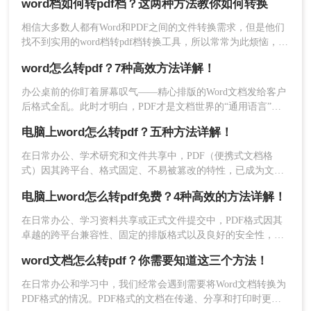
word档如何转pdf档？这两种方法教你如何转换
式，轻松实现Word转PDF的操作。
方法三：使用专业的PDF转换软件
相信大多数人都有Word和PDF之间的文件转换需求，但是他们
找不到实用的word档转pdf档转换工具，所以常常为此烦恼，今
如果您需要实现更复杂的转换需求，比如批量转换、设
天，小编将给大家介绍word档如何转pdf档的方法，希望能帮助
word怎么转pdf？7种高效方法详解！
苦恼的朋友。
置PDF密码等，那么我们推荐使用专业的PDF转换软
办公桌前的你盯着屏幕叹气——精心排版的Word文档发给客户
件，比如Adobe Acrobat、WPS Office等，下面以转转
后格式全乱。此时才明白，PDF才是文档世界的“通用语言”。
那么word怎么转pdf呢？本文将全面解析7种word转pdf的高效方
电脑上word怎么转pdf？五种方法详解！
大师PDF转换器操作为例。
法，涵盖日常办公到批量处理场景，助你彻底解决文档转换难
题。
在日常办公、学术研究和文件共享中，PDF（便携式文档格
操作如下：
式）因其跨平台、格式固定、不易被篡改的特性，已成为文件
分发的标准格式。而Microsoft Word作为最主流的文档编辑工
1、官网下载客户端
电脑上word怎么转pdf免费？4种高效的方法详解！
具，将其内容完美转换为PDF，是几乎每个人都会遇到的需
求。那么电脑上word怎么转pdf呢？
在日常办公、学习资料共享或正式文件提交中，PDF格式因其
卓越的跨平台兼容性、固定的排版格式以及良好的安全性，几
乎成为了标准文件格式。而Microsoft Word作为最主流的文档编
word文档怎么转pdf？你需要知道这三个方法！
辑工具，我们经常需要将其编辑好的文档转换为PDF。
在日常办公和学习中，我们经常会遇到需要将Word文档转换为
PDF格式的情况。PDF格式的文档在传递、分享和打印时更加