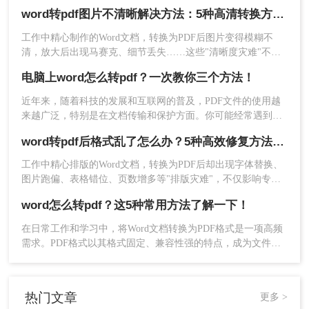
稳定和方便，因此将Word文档转换为PDF成为了许多人的常规
word转pdf图片不清晰解决方法：5种高清转换方法（2026实测指南）
操作。那么，Word文档怎么转PDF呢？本文将为您揭秘一些简
单且高效的方法。
工作中精心制作的Word文档，转换为PDF后图片变得模糊不
清，放大后出现马赛克、细节丢失……这些"清晰度灾难"不仅
2、选择PDF转换中的Word转PDF，然后将Word文档
影响专业形象，更可能导致重要图表、照片无法使用。别再忍
电脑上word怎么转pdf？一次教你三个方法！
受模糊图片！本文直击痛点，提供可立即执行的word转pdf图片
上传到界面中，如果Word文档很多的话，可以选择添
不清晰解决方法，助您10分钟内获得印刷级清晰度！
近年来，随着科技的发展和互联网的普及，PDF文件的使用越
加文件夹批量导入哦，客户端处理批量文件特别有优势
来越广泛，特别是在文档传输和保护方面。你可能经常遇到需
要将自己的Word文档转换成PDF格式的需求，而且还希望能够
word转pdf后格式乱了怎么办？5种高效修复方法（2026实测指南）
哦。
在电脑上进行操作，那么电脑上word怎么转pdf呢？本文将为您
一一解答，同时提供详细的操作步骤。
工作中精心排版的Word文档，转换为PDF后却出现字体替换、
图片跑偏、表格错位、页数增多等"排版灾难"，不仅影响专业
形象，更可能因格式问题导致重要文档被退回。别再反复重
word怎么转pdf？这5种常用方法了解一下！
转！那么word转pdf后格式乱了怎么办呢？本文直击痛点，提供
可立即执行的修复方案，助您10分钟内恢复完美排版！
在日常工作和学习中，将Word文档转换为PDF格式是一项高频
需求。PDF格式以其格式固定、兼容性强的特点，成为文件共
享和打印的首选。那么word怎么转pdf呢？本文将详细介绍
Word转PDF的常用方法，帮助您高效完成转换任务。
热门文章
更多 >