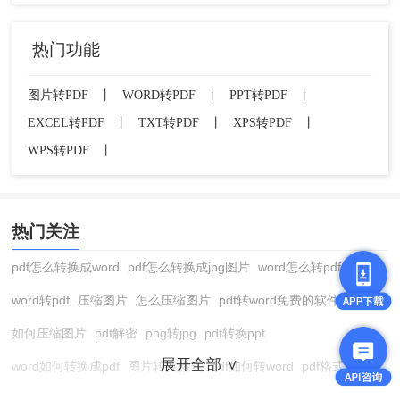
热门功能
图片转PDF
丨
WORD转PDF
丨
PPT转PDF
丨
EXCEL转PDF
丨
TXT转PDF
丨
XPS转PDF
丨
WPS转PDF
丨
热门关注
pdf怎么转换成word
pdf怎么转换成jpg图片
word怎么转pdf
word转pdf
压缩图片
怎么压缩图片
pdf转word免费的软件
如何压缩图片
pdf解密
png转jpg
pdf转换ppt
展开全部 ∨
word如何转换成pdf
图片转换格式
pdf如何转word
pdf格式转换
在线pdf转换成word
pdf转图片
pdf怎么转换成jpg图片
图片转pdf