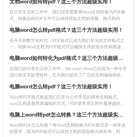
文档word如何转pdf？这三个方法超级实用！
输和分享后没有乱码问题。那么，word如何转pdf格式呢？接下
4、文件转换成功，下载即可。
来分享三种实用的转换方法，让我们一起来看看。
在日常生活和工作中，我们经常需要将Word文档转换为PDF格
需要注意的是，在线工具可能存在数据安全风险，
式。转换后的PDF文件可以保持原始文档的排版、格式和内
因此请确保选择可信赖的网站并谨慎处理您的个人
容，并且具有较好的可读性和易读性。本文将介绍文档word如
信息和文件内容。
电脑word怎么转pdf格式？这三个方法超级实用！
何转pdf方法，帮助您轻松实现转换。
在今天的数字化时代，PDF格式已成为我们常见的文件格式之
三、使用第三方PDF转换软件
一。转换Word文档为PDF格式可以确保文件的安全性和易读
性。那么，电脑word怎么转pdf格式呢？本文将为你详细介绍几
如果您需要更高级的PDF转换功能，例如批量转
电脑word如何转化为pdf格式？这三个方法超级实用！
种简便的方法。
换、水印添加、解密和权限控制等，可以使用第三
在我们的日常生活和工作中，Microsoft Word已经成为一种非常
方PDF转换软件。以下是使用转转大师PDF转换软
流行的文字处理软件，它为我们提供了广泛的文档编辑和排版
件进行Word转PDF的步骤：
功能。然而，有时候我们可能需要将Word文件转换为PDF格
1、官网下载客户端
电脑word怎么转pdf？这三个方法超级实用！
式，以便在不同的设备和环境中阅读和编辑。本文将向您介绍
电脑word如何转化为pdf格式方法，帮助您将电脑上的Word文
Word和PDF格式都是我们日常办公中常见的两种文档格式。
件转化为PDF格式。
word文档是最简单编辑的方式，PDF是常用文档中最便捷的阅
读方式，PDF格式更有利于文件的分享，可以实现比较完美的
电脑上word转pdf怎么转换？这三个方法超级实用！
打印效果，因此它们之间的格式转换也是必不可少。下面总结
了二种电脑word怎么转pdf的方法进行转换，掌握后一定对你的
Word转PDF怎么转换？​将Word文档转换为PDF格式是一种常见
办公技巧提升有帮助~
的需求，因为PDF格式可以保持文档的原始格式和布局，同时