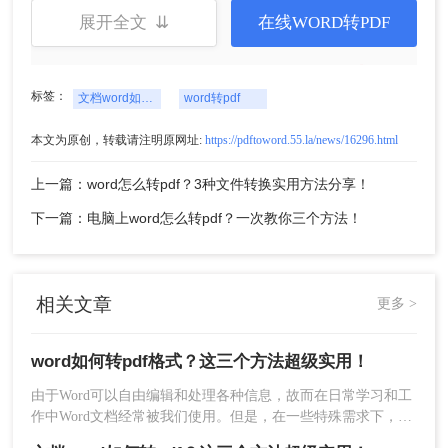
展开全文 ⇊
在线WORD转PDF
标签：
文档word如何转pdf
word转pdf
本文为原创，转载请注明原网址:
https://pdftoword.55.la/news/16296.html
上一篇：word怎么转pdf？3种文件转换实用方法分享！
3、点击开始转换，等待转换完成。如果转换过程
中，时间过长，排除文件过大可能，可以刷新一下
下一篇：电脑上word怎么转pdf？一次教你三个方法！
重新转换。
相关文章
更多 >
word如何转pdf格式？这三个方法超级实用！
由于Word可以自由编辑和处理各种信息，故而在日常学习和工
作中Word文档经常被我们使用。但是，在一些特殊需求下，我
们需要将Word文档中的内容需要转换成PDF文件，以避免在传