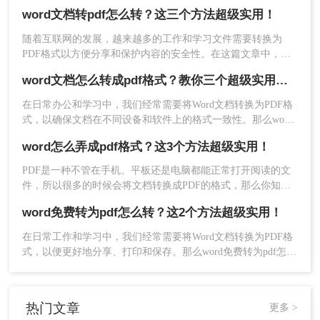
可以在不同的设备和平台上进行阅读和共享。本文将介绍电脑
word文档转pdf怎么转？这三个方法超级实用！
上word转pdf怎么转换的方法，下面一起看看吧。
随着互联网的发展，越来越多的工作和学习文件需要转换为
PDF格式以方便分享和保护内容的安全性。在这篇文章中，我
2、选择PDF转换-Word转PDF，支持上传doc、
将介绍几种word文档转pdf怎么转方法，让你在不损失内容质量
docx、xps格式的文件进行转换。
word文档怎么转成pdf格式？教你三个超级实用的方法！
的情况下完成转换。
在日常办公和学习中，我们经常需要将Word文档转换为PDF格
式，以确保文档在不同设备和软件上的格式一致性。那么word
文档怎么转成pdf格式呢？本文将介绍三种将Word文档转换为
word怎么弄成pdf格式？这3个方法超级实用！
PDF格式的方法。
PDF是一种不管在手机、平板还是电脑都能正常打开阅读的文
件，所以很多的时候会将文档转换成PDF的格式，那么你知道
word怎么弄成pdf格式吗？如果不知道的话，那么这篇文章相信
word免费转为pdf怎么转？这2个方法超级实用！
会帮助到你，一起来了解一下word转pdf的方法吧。
在日常工作和学习中，我们经常需要将Word文档转换为PDF格
3、文件上传后可选择输出目录，点击开始转换。
式，以便更好地分享、打印和保存。那么word免费转为pdf怎么
转呢？本文将介绍两种免费将Word转换为PDF的方法。
热门文章
更多 >