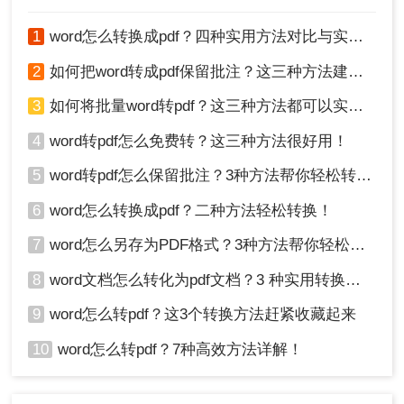
1
word怎么转换成pdf？四种实用方法对比与实操指南（附详细表格）！
2
如何把word转成pdf保留批注？这三种方法建议收藏！
3
如何将批量word转pdf？这三种方法都可以实现批量转换
4、转换完成，点击文件夹即可打开查看。
4
word转pdf怎么免费转？这三种方法很好用！
需要注意使用第三方PDF转换软件进行转换的好处
5
word转pdf怎么保留批注？3种方法帮你轻松转换！
是，这款软件通常具有丰富的功能和高级选项，可
以满足各种复杂的转换需求。它们可以处理大型文
6
word怎么转换成pdf？二种方法轻松转换！
件而不会导致系统崩溃或出现其他问题。
7
word怎么另存为PDF格式？3种方法帮你轻松转换!
看完今天的分享，大家学会文档word如何转pdf了
吗？如果你在操作过程中遇到困难，你们也可以在
8
word文档怎么转化为pdf文档？3 种实用转换方法，完美保留原文档格式！
评论区中进行提问哦！
9
word怎么转pdf？这3个转换方法赶紧收藏起来
10
word怎么转pdf？7种高效方法详解！