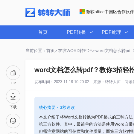
微软office中国区合作伙伴
首页
PDF转换
PDF处理
当前位置：首页>
在线WORD转PDF>
word文档怎么转pd
word文档怎么转pdf？教你3招轻
发布时间：2023-11-18 10:20:02
来源：
转转大师
阅读量
112
下载
核心摘要・3秒速读
本文介绍了将Word文档转换为PDF格式的三种方法
第三方软件。其中，最简单的方法是使用Word自带
但需注意网站的可信度和文件质量；而第三方软件