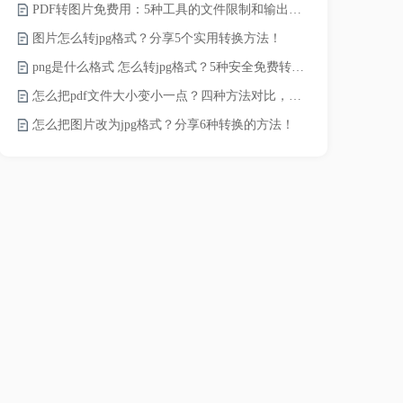
PDF转图片免费用：5种工具的文件限制和输出质量对比！
pdf文件怎
图片怎么转jpg格式？分享5个实用转换方法！
pdf太大了
png是什么格式 怎么转jpg格式？5种安全免费转换方法全解析！
pdf怎么压缩
怎么把pdf文件大小变小一点？四种方法对比，一看就懂！
录的视频太大
怎么把图片改为jpg格式？分享6种转换的方法！