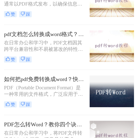
通常以PDF格式发布，以确保信息的
完整性和安全性。然而，对于需要编
赞
踩
辑、修改或重新排版招标文件的用户
来说，PDF格式可能显得不够灵活。
因此，将招标文件从PDF转换为Word
pdf文档怎么转换成word格式？四种方法帮你轻松转换！
格式成为了一个常见的需求。本文将
在日常办公和学习中，PDF文档因其
为您详细介绍招标文件pdf怎么转word
跨平台兼容性和不易被篡改的特性而
的几种高效方法。
广受欢迎。然而，当需要编辑或修改
赞
踩
PDF文档的内容时，将其转换为Word
格式就显得尤为重要。那么pdf文档怎
么转换成word格式呢？本文将详细介
如何把pdf免费转换成word？快来了解一下这些方法！
绍几种将PDF文档转换成Word格式的
PDF（Portable Document Format）是
方法，帮助您轻松应对这一需求。
一种常用的文件格式，广泛应用于电
子文档的分享和传输。然而，有时候
赞
踩
我们需要在Word中编辑和修改这些文
档。将PDF转换为Word格式是一个常
见需求，但许多转换工具需要付费使
PDF怎么转Word？教你四个诀窍！
用。那么如何把pdf免费转换成word
呢？本文将介绍三种免费的方法，帮
在日常办公和学习中，将PDF文件转