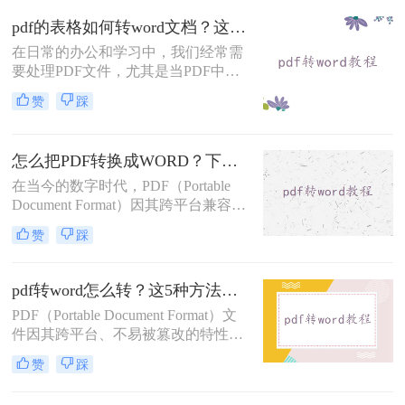
文档内容时感到不便。那么电脑上pdf
pdf的表格如何转word文档？这4个方法你一定要学会！
怎么转word呢？本文将详细介绍几种
在日常的办公和学习中，我们经常需
将电脑上的PDF文件转换为Word文档
要处理PDF文件，尤其是当PDF中包
的方法，帮助你轻松完成转换。
含有重要表格数据时，将其转换为可
赞
踩
编辑的Word文档格式，可以大大提升
工作效率和数据处理的灵活性。那么
pdf的表格如何转word文档呢？本文将
怎么把PDF转换成WORD？下面三种方法马上教会你！
详细介绍几种将PDF表格转换为Word
文档的有效方法，包括使用专业软
在当今的数字时代，PDF（Portable
件、在线转换工具以及Microsoft Word
Document Format）因其跨平台兼容性
自身的功能。
和稳定性而广泛用于文档共享和保
赞
踩
存。然而，有时我们可能需要编辑或
修改PDF文档的内容，这时将其转换
为Word格式就显得尤为重要。那么怎
pdf转word怎么转？这5种方法任你选择！
么把PDF转换成WORD呢？本文将详
PDF（Portable Document Format）文
细介绍几种将PDF转换成Word的方
件因其跨平台、不易被篡改的特性，
法，帮助您轻松实现文档格式的转
在文档分享和保存中广泛使用。然
换。
赞
踩
而，在某些情况下，我们可能需要将
PDF文件转换为Word（.doc或.docx）