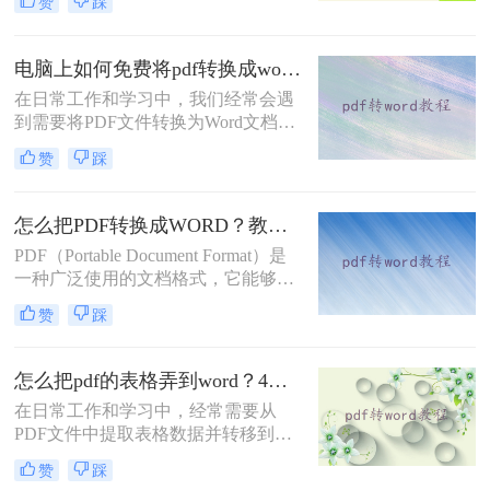
赞
踩
特性而广受欢迎。然而，在某些情况
下，我们可能需要将PDF文件转换为
Word文档（.docx或.doc），以便进行
电脑上如何免费将pdf转换成word？这三种方法你可以试试！
编辑、修改或格式调整。那么怎么把
在日常工作和学习中，我们经常会遇
pdf转换成word文档呢？本文将详细介
到需要将PDF文件转换为Word文档的
绍几种将PDF转换成Word文档的方
情况，以便进行编辑、修改或格式调
法，帮助您轻松完成这一任务。
赞
踩
整。虽然市面上有许多专业的PDF转
换软件，但并非所有人都愿意为此付
费。幸运的是，电脑上也有多种免费
怎么把PDF转换成WORD？教你4个方法！
的方法可以实现PDF到Word的转换。
PDF（Portable Document Format）是
那么电脑上如何免费将pdf转换成word
一种广泛使用的文档格式，它能够跨
呢？本文将详细介绍几种免费将PDF
平台保持文档的格式不变。然而，在
转换成Word文档的方法，帮助您轻松
赞
踩
编辑PDF文档时，许多人倾向于将其
完成这一任务。
转换为Word文档（.doc或.docx），因
为Word提供了更多编辑功能。那么怎
怎么把pdf的表格弄到word？4种方法分享给你!！
么把PDF转换成WORD呢？以下是四
在日常工作和学习中，经常需要从
种将PDF转换为Word文档的方法，适
PDF文件中提取表格数据并转移到
用于不同场景和技能水平。
Word文档中，以便进行进一步的编辑
赞
踩
或分析。虽然PDF格式因其稳定性和