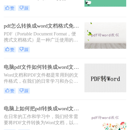
（Microsoft Word的.doc或.docx格式）
赞
踩
扮演着不可或缺的角色。PDF文件因
其出色的跨平台兼容性和稳定性，成
为分享和保存文档的首选格式；而
pdf怎么转换成word文档格式免费？这三个方法让你快速操作！
Word文档则凭借其强大的编辑功能和
PDF（Portable Document Format，便
灵活性，成为编辑和修改文档的理想
携式文档格式）是一种广泛使用的文
选择。然而，有时我们需要将PDF文
件格式，用于展示和交换文档。有时
件转换为Word文档，以便进行更深入
赞
踩
候，我们需要将PDF文件转换为Word
的编辑或修改。那么pdf格式如何转
文档，以便进行编辑或进一步处理。
word文档​呢？本文将深入探讨PDF转
那么pdf怎么转换成word文档格式免费
Word的多种方法，并提供详细的操作
电脑pdf文件如何转换成word文档？这二种方法轻松办到！
呢？本文将介绍几种免费的方法来实
指南。
Word文档和PDF文件都是常用到的文
现PDF到Word的转换。
件格式，在我们的日常学习和办公中
发挥了很大的作用。一个可以编辑文
赞
踩
件，另一个可以保存和发送文件。很
多时候，我们想把下载的PDF文件转
换成Word文档进行修改编辑，却不知
电脑上如何把pdf转换成word文档？试试这4个方法！
道电脑pdf文件如何转换成word文档。
在日常的工作和学习中，我们经常需
今天就和大家分享一下PDF转Word的
要将PDF文件转换为Word文档，以便
2种简单方法，想要了解的小伙伴们
进行编辑、修改或格式化。那么电脑
快来看一看吧！