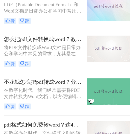
绍几种将PDF转换为Word文档的有效
PDF（Portable Document Format）和
方法，帮助你在不同场景下选择最合
Word文档是日常办公和学习中常用的
适的转换工具。
两种文件格式。PDF文件因其格式稳
赞
踩
定、跨平台兼容性强而广受欢迎，但
在需要编辑或修改文档内容时，Word
文档的灵活性则更胜一筹。因此，将
怎么把pdf文件转换成word？教你几种轻松转换pdf格式方法！
PDF文件转换为Word文档成为了一个
将PDF文件转换成Word文档是日常办
常见的需求。那么pdf格式怎么转换成
公和学习中常见的需求，尤其是在需
word文档呢？以下将详细介绍几种将
要编辑或修改PDF内容时。那么怎么
PDF格式转换成Word文档的方法。
赞
踩
把pdf文件转换成word呢？以下将详细
介绍几种常用的转换方法，帮助您轻
松实现PDF到Word的转换。
不花钱怎么把pdf转成word？分享这4种方法！
在数字化时代，我们经常需要将PDF
文件转换为Word文档，以方便编辑或
进一步处理。虽然市面上存在许多付
赞
踩
费软件能够高效完成这一任务，但也
有多种免费的方法可以实现同样的目
标。那么不花钱怎么把pdf转成word
pdf格式如何免费转word？这4种转换方法快来了解下！
呢？本文将介绍几种无需花费任何费
在数字办公时代，文件格式之间的转