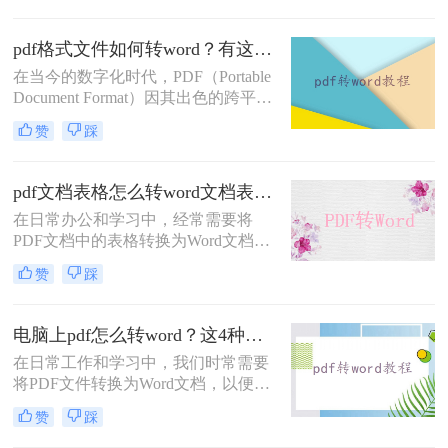
面的转换指南。
辑或修改PDF文档内容时，Word文档
的灵活性和易编辑性则成为首选。因
pdf格式文件如何转word？有这三种好方法推荐！
此，将PDF文件直接转换为Word文档
在当今的数字化时代，PDF（Portable
成为了一项常见的需求。那么pdf文件
Document Format）因其出色的跨平台
如何直接转word文档呢？本文将详细
兼容性和内容稳定性，成为了文档传
介绍几种实现PDF到Word转换的方
赞
踩
输和存储的常用格式。然而，当需要
法，帮助用户高效完成转换任务。
编辑、修改或重新排版文档内容时，
Word文档的灵活性和强大的编辑功能
pdf文档表格怎么转word文档表格？教你三种实用的转word方法！
就显得尤为重要。因此，将PDF格式
在日常办公和学习中，经常需要将
文件转换为Word文档成为了一项常见
PDF文档中的表格转换为Word文档表
的需求。那么pdf格式文件如何转word
格，以便于编辑、修改或进一步处
呢？本文将详细介绍几种将PDF转换
赞
踩
理。那么pdf文档表格怎么转word文档
为Word的方法，并探讨其优缺点，帮
表格呢？以下将详细介绍几种常用的
助用户高效完成转换任务。
转换方法，帮助你轻松实现PDF表格
电脑上pdf怎么转word？这4种转换方法快来看！
到Word表格的转换。
在日常工作和学习中，我们时常需要
将PDF文件转换为Word文档，以便于
编辑和分享。PDF格式因其在不同设
赞
踩
备上保持一致性的优势而广受欢迎，
但其编辑限制也让很多人在需要修改