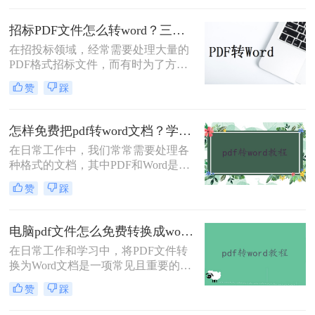
跨平台性而广受欢迎，但其内容的提
取和编辑却相对复杂。不过，通过一
招标PDF文件怎么转word？三种简单的方法分享给大家！
些方法，我们可以有效地将PDF中的
在招投标领域，经常需要处理大量的
表格弄到Word中。那么怎么把pdf的
PDF格式招标文件，而有时为了方便
表格弄到word呢？以下是一些常用的
编辑或修改，我们可能需要将这些
方法。
赞
踩
PDF文件转换为Word文档。那么招标
PDF文件怎么转word呢？以下将详细
介绍几种实现这一转换的方法，帮助
怎样免费把pdf转word文档？学会这3招轻松转换!！
您更高效地处理招标文件。
在日常工作中，我们常常需要处理各
种格式的文档，其中PDF和Word是最
常见的两种。PDF文件以其版面固
赞
踩
定、跨平台兼容性好而著称，但当需
要编辑或修改文档内容时，Word文档
则更为方便。因此，将PDF转换为
电脑pdf文件怎么免费转换成word？分享3种简单方法~
Word文档的需求十分常见。那么怎样
在日常工作和学习中，将PDF文件转
免费把pdf转word文档呢？本文将介绍
换为Word文档是一项常见且重要的任
几种免费且高效的方法，帮助你轻松
务，以便于编辑、修改或重新格式化
实现PDF到Word的转换。
赞
踩
内容。那么电脑pdf文件怎么免费转换
成word呢？以下将介绍三种实用的免