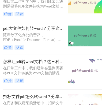
在日常工作和学习中，我们经常会遇
到需要将PDF文件转换为Word文档格
式的情况，以便进行编辑、修改或进
赞
踩
一步处理。PDF文件虽然具有良好的
跨平台兼容性和保护文档内容不被随
意修改的特点，但在需要频繁编辑或
pdf大文件如何转word？分享这三种方法！
调整文档内容时，Word文档则显得更
随着数字化办公的普及，
为灵活和方便。那么怎样将pdf转word
PDF（Portable Document Format）和
文档格式呢？以下将介绍四种将PDF
Word文档已成为我们日常工作中不可
转换为Word文档格式的方法，帮助您
赞
踩
或缺的文件格式。然而，在处理大型
轻松应对各种需求。
PDF文件时，我们有时需要将其转换
为Word格式以便进行编辑和修改。那
怎样让pdf转word文档？这三种方法教会你！
么pdf大文件如何转word呢？本文将详
在日常工作中，我们经常会遇到需要
细介绍几种将PDF大文件转换为Word
将PDF文件转换为Word文档的情况，
文档的方法，帮助您更高效地完成工
以便于进一步编辑和使用。无论是合
作。
赞
踩
同、报告还是其他类型的文档，将其
转换为Word格式可以使我们更容易对
其进行修改。那么怎样让pdf转word文
招标文件pdf怎么转word？分享二个高效方法！
档呢？本文将介绍几种简单有效的方
法来帮助您完成这项任务。
在商务和政府采购活动中，招标文件