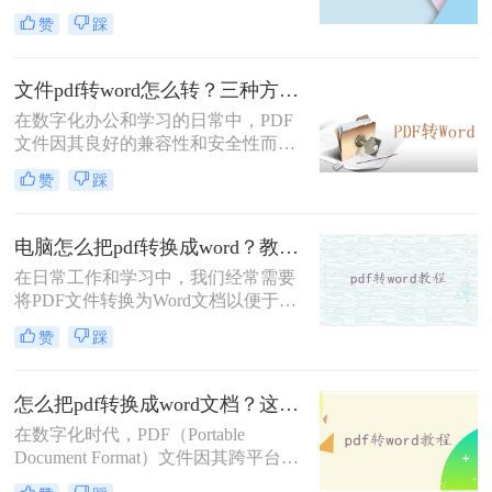
应用于文件传输和存档。然而，当需
赞
踩
要从PDF中提取表格数据并编辑时，
Word文档因其强大的编辑功能成为首
选。那么pdf表格怎么提取到word呢？
文件pdf转word怎么转？三种方法你值得掌握！
本文将详细介绍几种将PDF表格提取
在数字化办公和学习的日常中，PDF
到Word的方法，帮助您轻松应对这一
文件因其良好的兼容性和安全性而广
常见需求。
受欢迎。然而，当需要编辑或修改
赞
踩
PDF中的文本和表格时，Word文档因
其强大的编辑功能成为首选。因此，
将PDF文件转换为Word文档成为了一
电脑怎么把pdf转换成word？教你4种简单方法！
个常见的需求。那么文件pdf转word怎
在日常工作和学习中，我们经常需要
么转呢？本文将详细介绍几种PDF转
将PDF文件转换为Word文档以便于编
Word的高效转换方法，帮助您轻松应
辑和修改。那么电脑怎么把pdf转换成
对这一挑战。
赞
踩
word呢？下是一些常用的方法，帮助
你在电脑上实现PDF到Word的转换。
怎么把pdf转换成word文档？这四种转换方法快来看！
在数字化时代，PDF（Portable
Document Format）文件因其跨平台兼
容性和保护文档内容不被轻易修改的