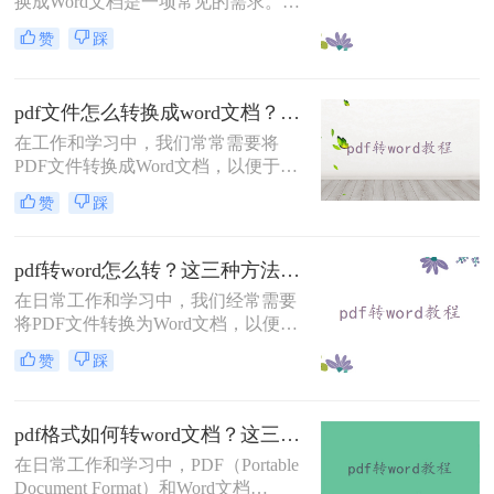
和格式调整的便利。那么扫描的pdf怎
换成Word文档是一项常见的需求。
么转换成word呢？以下是一些有效的
Word文档因其编辑灵活性和格式可控
赞
踩
方法，帮助你将扫描的PDF文件转换
性，使得对PDF内容的修改和重新排
为可编辑的Word文档。
版变得更为方便。那么pdf文件怎么转
换成word文档呢？本文将介绍三种常
pdf文件怎么转换成word文档？这几招教你轻松转换！
用的PDF转Word的方法，帮助您轻松
实现文档格式的转换。
在工作和学习中，我们常常需要将
PDF文件转换成Word文档，以便于编
辑和修改。虽然PDF格式保证了文档
赞
踩
的稳定性和跨平台兼容性，但其不易
编辑的特性有时会带来不便。幸运的
是，现在有许多工具和方法可以帮助
pdf转word怎么转？这三种方法你可以试试！
我们轻松地将PDF转换为Word文档。
在日常工作和学习中，我们经常需要
那么pdf文件怎么转换成word文档呢？
将PDF文件转换为Word文档，以便进
以下是三种常见的转换方法。
行编辑、修改或重新排版。PDF文件
赞
踩
因其格式固定、易于分享和打印的特
点而广泛使用，但在需要修改内容
时，Word文档则更为灵活。那么pdf
pdf格式如何转word文档？这三种方法你可以试试！
转word怎么转呢？本文将介绍三种将
PDF转换成Word的实用方法，帮助您
在日常工作和学习中，PDF（Portable
轻松应对这一需求。
Document Format）和Word文档