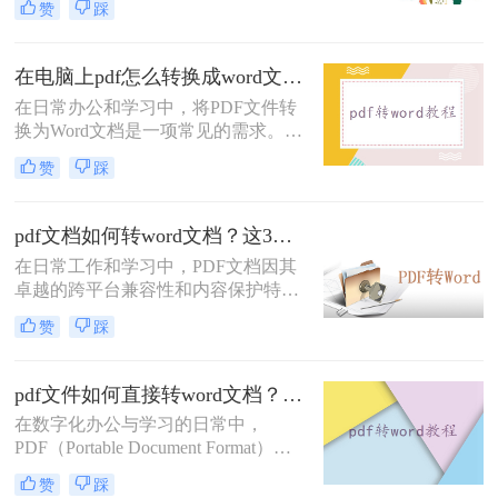
赞
踩
上如何把pdf转换成word文档呢？下面
将详细介绍几种常用的方法，帮助你
在电脑上轻松完成PDF到Word的转
在电脑上pdf怎么转换成word文档？下面3种方法马上教会你！
换。
在日常办公和学习中，将PDF文件转
换为Word文档是一项常见的需求。
PDF格式以其良好的跨平台兼容性和
赞
踩
保持文档格式一致性的特点而广受欢
迎，但在编辑和修改方面却相对不
便。因此，将PDF转换为Word文档成
pdf文档如何转word文档？这3个方法让你快速操作!！
为了很多人的选择。那么在电脑上pdf
在日常工作和学习中，PDF文档因其
怎么转换成word文档呢？以下是几种
卓越的跨平台兼容性和内容保护特性
在电脑上实现PDF转Word的方法。
而被广泛使用。然而，当需要编辑、
赞
踩
修改或重新排版文档内容时，Word文
档的灵活性和编辑能力就显得尤为重
要。因此，掌握将PDF文档转换为
pdf文件如何直接转word文档？下面三种方法马上教会你！
Word文档的技巧成为了许多人必备的
在数字化办公与学习的日常中，
技能之一。那么pdf文档如何转word文
PDF（Portable Document Format）文
档呢？本文将详细介绍几种常见的
件因其跨平台兼容性、内容稳定性及
PDF转Word方法，并为您提供一份全
赞
踩
安全性而广泛应用。然而，当需要编