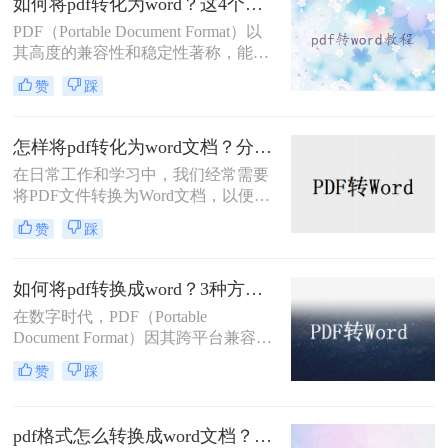
如何将pdf转化为word？这4个方法让你快速操作!！
PDF（Portable Document Format）以
其高度的兼容性和稳定性著称，能够
确保文档在各种设备和平台上的显示
赞
踩
效果一致。然而，PDF的固定布局也
给编辑修改带来了挑战。相比之下，
Word文档具有强大的编辑性和灵活
怎样将pdf转化为word文档？分享三种实用方法！
性，可以轻松实现对文档内容的修
在日常工作和学习中，我们经常需要
改、排版和格式调整。因此，将PDF
将PDF文件转换为Word文档，以便进
转化为Word文档成为了许多用户的常
行编辑、修改或格式化。PDF文件因
见需求。那么如何将pdf转化为word
赞
踩
其格式稳定、兼容性强而广受欢迎，
呢？以下将详细介绍几种将PDF转化
但这也使得直接编辑变得困难。幸运
为Word的方法。
的是，有多种方法可以实现PDF到
如何将pdf转换成word？3种方法帮你轻松转换！
Word的转换。那么怎样将pdf转化为
在数字时代，PDF（Portable
word文档呢？以下是三种常用的转换
Document Format）因其跨平台兼容性
方法，供您参考。
和文档保真度而被广泛使用。然而，
赞
踩
当需要编辑PDF文件中的内容时，将
其转换为Microsoft Word文档格式
（.doc或.docx）会更加便捷。那么如
pdf格式怎么转换成word文档？教你5招轻松搞定！
何将pdf转换成word呢？本文将详细介