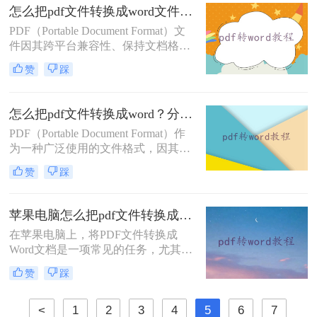
格式，以便进行编辑或进一步处理。
怎么把pdf文件转换成word文件？这3种转换方法很简单！
那么pdf转word怎么转呢？以下是一些
PDF（Portable Document Format）文
常用的PDF转Word的转换方法。
件因其跨平台兼容性、保持文档格式
不变等优点，在日常生活和工作中得
赞
踩
到了广泛应用。然而，当我们需要编
辑或修改PDF文件中的内容时，将其
转换为Word文档（如.docx格式）就变
怎么把pdf文件转换成word？分享4种易操作的转换方法！
得尤为重要。那么怎么把pdf文件转换
PDF（Portable Document Format）作
成word文件呢？下面，我将详细介绍
为一种广泛使用的文件格式，因其良
几种将PDF文件转换成Word文件的方
好的跨平台兼容性和文件内容的稳定
法。
赞
踩
性而备受欢迎。然而，在某些情况
下，我们可能需要将PDF文件转换为
Word（.doc或.docx）格式，以便进行
苹果电脑怎么把pdf文件转换成word？这5种方法快速转换格式！
编辑、修改或格式调整。那么怎么把
在苹果电脑上，将PDF文件转换成
pdf文件转换成word呢？本文将介绍几
Word文档是一项常见的任务，尤其在
种常用的PDF转Word方法，帮助读者
处理文档编辑、格式调整或内容提取
轻松完成转换。
赞
踩
时显得尤为重要。那么苹果电脑怎么
把pdf文件转换成word呢？以下将详细
介绍几种在苹果电脑上实现PDF转
<
1
2
3
4
5
6
7