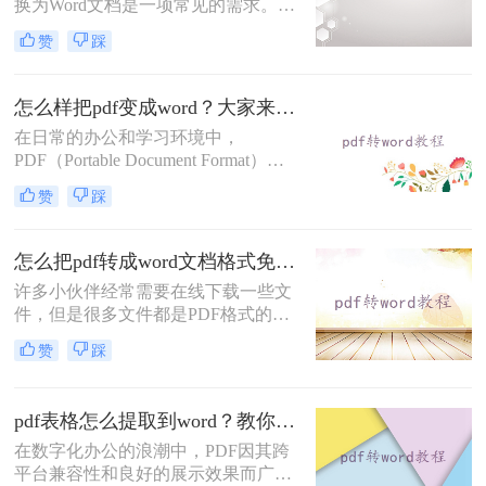
助您将PDF文件转换为Word格式。
换为Word文档是一项常见的需求。
PDF文件因其良好的跨平台兼容性和
赞
踩
不易被篡改的特性而广受欢迎，但在
需要编辑或修改文件内容时，Word文
档则显得更为灵活和方便。那么PDF
怎么样把pdf变成word？大家来试试这四种方法！
怎么转Word呢？下面将详细介绍几种
在日常的办公和学习环境中，
将PDF转Word的方法，以帮助您更高
PDF（Portable Document Format）因
效地完成工作。
其跨平台兼容性和保持文档原貌的特
赞
踩
性而广受欢迎。然而，当我们需要对
PDF文档进行编辑或修改时，将其转
换为Word文档便成为了一个常见的需
怎么把pdf转成word文档格式免费？这3种方法轻松转换！
求。那么怎么样把pdf变成word呢？本
许多小伙伴经常需要在线下载一些文
文将探讨几种将PDF转换成Word文档
件，但是很多文件都是PDF格式的，
的方法，帮助您轻松应对这一任务。
PDF格式的文件是无法拷贝编辑的，
赞
踩
非常不便！大家都知道，我们要修改
的PDF文件，可以把它转换成其他的
格式，然后用于编辑，怎么转换呢？
pdf表格怎么提取到word？教你4招轻松转换！
下面小编就教大家怎样将怎么把pdf转
在数字化办公的浪潮中，PDF因其跨
成word文档格式免费的操作方法，一
平台兼容性和良好的展示效果而广泛
起来学习pdf转word吧！