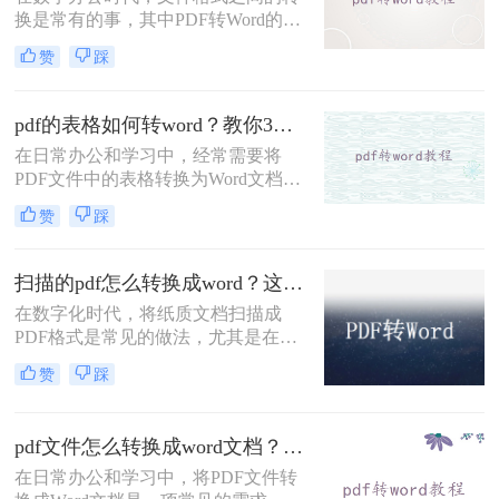
用就能将PDF转换为Word文档的有效
换是常有的事，其中PDF转Word的需
途径。
求尤为常见。无论是为了编辑文档内
赞
踩
容，还是为了兼容不同的软件环境，
将PDF文件转换为Word文档都是一个
实用的技能。那么pdf格式如何免费转
pdf的表格如何转word？教你3种值得收藏的转换方法!
word呢？本文将详细阐述几种无需花
在日常办公和学习中，经常需要将
费任何费用即可实现PDF到Word转换
PDF文件中的表格转换为Word文档以
的方法，帮助你轻松应对工作中的各
便进行编辑和修改。虽然PDF格式以
种文件处理需求。
赞
踩
其稳定性和不可编辑性著称，但通过
多种方法，我们可以实现PDF表格到
Word表格的转换。那么pdf的表格如
扫描的pdf怎么转换成word？这3种转换方法很不错！
何转word呢？以下将详细介绍几种实
在数字化时代，将纸质文档扫描成
用的转换方法。
PDF格式是常见的做法，尤其是在需
要长期保存和分享的情况下。然而，
赞
踩
扫描得到的PDF文件通常是图像形
式，这意味着它们不是可编辑的文
本，这给后续编辑带来了不便。将扫
pdf文件怎么转换成word文档？这三种非常简单的转换方法！
描的PDF转换为Word文档，可以让我
们在保留原有版式的同时，享受编辑
在日常办公和学习中，将PDF文件转