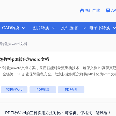
热门导航
A
CAD转换
图片转换
文件压缩
电子书转换
f转化为word文档
样将pdf转化为word文档
df转化为word文档
方案，采用智能对象流重构技术，确保文档1:1高保真
支持一键批量处理， 全链路 SSL 加密保障隐私安全。助您快速实现
怎样将pdf转化为word文
：
PDF转Word
PDF压缩
PDF合并
PDF转Word的三种实用方法对比：可编辑、保格式、避风险！