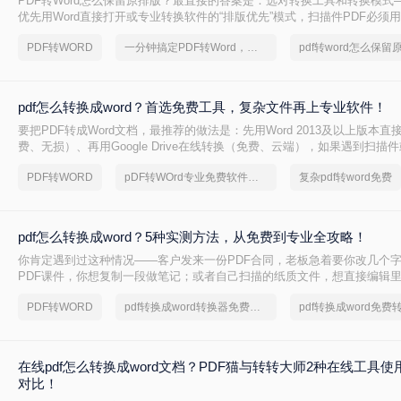
PDF转Word怎么保留原排版？最直接的答案是：选对转换工具和转换模式—
优先用Word直接打开或专业转换软件的“排版优先”模式，扫描件PDF必须用
的工具才能还原文字与版面。 这是解决排版错乱、表格移位、字体变样等
PDF转WORD
一分钟搞定PDF转Word，这2种简单方法，任意选择
pdf转word怎么保留
则。
pdf怎么转换成word？首选免费工具，复杂文件再上专业软件！
要把PDF转成Word文档，最推荐的做法是：先用Word 2013及以上版本直
费、无损）、再用Google Drive在线转换（免费、云端），如果遇到扫描
后用专业的转转大师pdf转换器兜底。
PDF转WORD
pDF转WOrd专业免费软件下载
复杂pdf转word免费
pdf怎么转换成word？5种实测方法，从免费到专业全攻略！
你肯定遇到过这种情况——客户发来一份PDF合同，老板急着要你改几个
PDF课件，你想复制一段做笔记；或者自己扫描的纸质文件，想直接编辑
你是办公室文员、学生，还是自由职业者，“pdf怎么转换成word”绝对是高
PDF转WORD
pdf转换成word转换器免费转5页
在线pdf怎么转换成word文档？PDF猫与转转大师2种在线工具
对比！