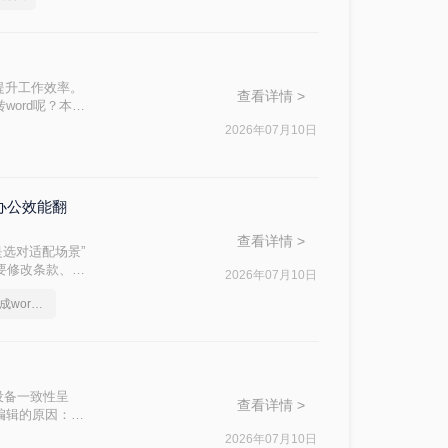
提升工作效率。
查看详情 >
word呢？本文
本、无广告、无
2026年07月10日
忧！
办公效能翻
查看详情 >
是选对适配场景”
件要修改条款、学
2026年07月10日
问题。
电脑上如何把pdf转换成word文档
"跨设备一致性呈
查看详情 >
编辑的原因：
，内容从上到下
2026年07月10日