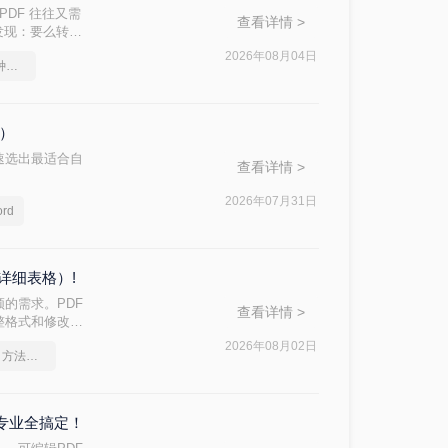
PDF 往往又需
查看详情 >
后发现：要么转换
d 文档？本文从
2026年08月04日
pdf转word几乎完美的三种方式
，帮助您快速选
格）
速选出最适合自
查看详情 >
2026年07月31日
rd
详细表格）!
的需求。PDF
查看详情 >
整格式和修改内
方法的核心差异：
2026年08月02日
pdf怎么转换成word？方法详细解析
到专业全搞定！