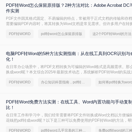
PDF转Word怎么保留原排版？2种方法对比：Adobe Acrobat 
件实测
PDF文件因其格式固定、不易编辑的特点，常被用于正式文档的传输和存
需要编辑PDF内容时，将其转换为Word文档是常见需求。但许多用户在转
乱，影响使用体验。那么pdf转word怎么保留原排版呢？本文将介绍两种
PDF转WORD
pdf转word怎么保留原排版
PDF转Word时尽可能保留原排版。
电脑PDF转Word的5种方法实测指南：从在线工具到OCR识别
化！
在日常办公场景中，将PDF文档转换为可编辑的Word格式是高频需求。那么
换成word呢？本文综合2025年最新技术动态，系统解析PDF转Word的实
PDF转WORD
办公知识科普指南，pdf转换Word的操作方法
PDF转Word免费方法实测：在线工具、Word内置功能与手动复
比！
在日常工作和学习中，我们经常需要将PDF文件转换成Word文档以方便编
花钱把pdf转成word呢？以下是三种可以免费使用的PDF转Word的方法，
求选择最适合的方式。
PDF转WORD
pdf转word几乎完美的三种方式
免费pdf转word的三