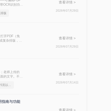
—可编辑PDF
查看详情 >
带OCR识别功能
问题的核心原
2026年07月29日
原排版
接打开PDF（免
查看详情 >
件或复杂排版，最
2026年07月29日
字；老师上传的
查看详情 >
里面的文字。不管
频刚需。
2026年07月14日
pdf转换成word免费转5页以上的
使用指南与功能
查看详情 >