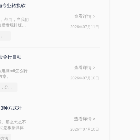
DC与专业转换软
查看详情 >
档。然而，当我们
换后发现排版混
2026年07月11日
方法，帮助你在
这2个PDF转Word的方法，高效率转换，排版不乱码！
与命令行自动
查看详情 >
电脑pdf怎么转
战方案。
2026年07月10日
如何将pdf转换为word，分享一种简单的方法
制3种方式对
查看详情 >
辑。那么怎么不
帮助您根据具体需
2026年07月10日
种方法