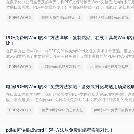
在数字化办公日益普及的今天，将PDF文件转换为Word文档已成为许多职
体的日常需求。PDF格式虽然便于分享和保持格式一致，但编辑起来却相
到一种高效、便捷的在线转换方法显得尤为重要。那么在线pdf怎么转换成w
PDF转WORD
转转大师在线pdf转word
转转大师pdf转word在线
文将介绍两种在线将PDF转换成Word文档的方法。
PDF免费转Word的3种方法详解：复制粘贴、在线工具与Word
比！
在日常办公或学习中，将PDF文件转换为Word文档的需求非常普遍。那么p
成word文档呢？本文将重点介绍三种免费且无需专业技能的PDF转Word
决问题。
PDF转WORD
pdf转word粘贴复制转行
pdf转word怎样复制粘贴
电脑PDF转Word的3种免费方法实测：含效果对比与适用场景说
在日常工作和学习中，我们经常需要将PDF文件转换为Word文档格式，以
改。那么电脑pdf怎么转word文档格式免费呢？本文将介绍三种实用的免
松实现PDF到Word的转换。
PDF转WORD
免费pdf转word的三种方法
pdf转word免费吗有两种
pdf如何转换成word？5种方法从免费到编程实测对比！