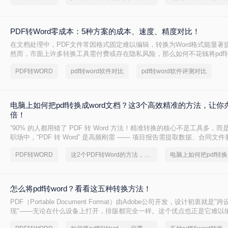
PDF转Word零成本：5种方案的成本、速度、精度对比！
在文档处理中，PDF文件常因格式固定难以编辑，转换为Word格式能显著
然而，市面上许多转换工具需付费或存在隐私风险，那么如何不花钱将pdf转
精选5种完全免费的解决方案。所有方法均基于官方或开源平台，确保零成
PDF转WORD
pdf转word软件对比
pdf转word软件评测对比
数据泄露。无需任何付费，即可实现高质量转换，告别格式错乱与隐私担
电脑上如何把pdf转换成word文档？这3个高效精准的方法，让你
倍！
“90% 的人都用错了 PDF 转 Word 方法！精准转换的核心不是工具多，而
职场中，“PDF 转 Word” 是高频刚需 —— 项目报告需提取数据、合同文
术论文需调整格式，稍有不慎就会出现排版错乱、文字丢失、表格变形等
PDF转WORD
这2个PDF转Word的方法，高效率转换，排版不乱码！
怎么将pdf转word？看看这五种转换方法！
PDF（Portable Document Format）由Adobe公司开发，设计初衷就是
现"——无论在什么设备上打开，排版都完全一样。这个优点也正是它难以
PDF内部用固定坐标记录每个文字、图形的精确位置，而Word是流式排版