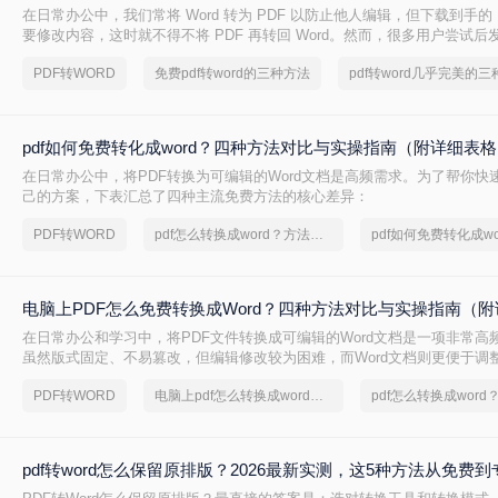
在日常办公中，我们常将 Word 转为 PDF 以防止他人编辑，但下载到手的 
要修改内容，这时就不得不将 PDF 再转回 Word。然而，很多用户尝试
后排版错乱，要么工具捆绑广告，甚至文件受损。那么 PDF 如何改成 Wor
PDF转WORD
免费pdf转word的三种方法
转换质量、操作难度、文件安全、批量能力 四个维度，对比三种主流方法
出最合适的那一种。
pdf如何免费转化成word？四种方法对比与实操指南（附详细表
在日常办公中，将PDF转换为可编辑的Word文档是高频需求。为了帮你快
己的方案，下表汇总了四种主流免费方法的核心差异：
PDF转WORD
pdf怎么转换成word？方法详细解析
pdf如何免费转化成wo
电脑上PDF怎么免费转换成Word？四种方法对比与实操指南（附
在日常办公和学习中，将PDF文件转换成可编辑的Word文档是一项非常高频
虽然版式固定、不易篡改，但编辑修改较为困难，而Word文档则更便于调
容。为了帮你快速选出最适合自己的转换方式，下表汇总了四种主流免费
PDF转WORD
电脑上pdf怎么转换成word免费
pdf转word怎么保留原排版？2026最新实测，这5种方法从免费