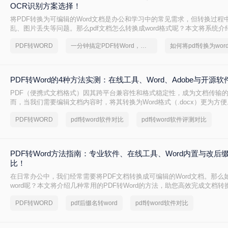
OCR识别方案选择！
将PDF转换为可编辑的Word文档是办公和学习中的常见需求，但转换过程
乱、图片丢失等问题。那么pdf文档怎么转换成word格式呢？本文将系统
法，助你高效完成转换。
PDF转WORD
一分钟搞定PDF转Word，这2种简单方法，任意选择
PDF转Word的4种方法实测：在线工具、Word、Adobe与开源
PDF（便携式文档格式）因其跨平台兼容性和格式稳定性，成为文档传输
而，当我们需要编辑文档内容时，将其转换为Word格式（.docx）更为方便
成word怎么转呢？本文将详细介绍几种常用的PDF转Word方法，助您轻松
PDF转WORD
pdf转word软件对比
pdf转word软件评测对比
PDF转Word方法指南：专业软件、在线工具、Word内置与改后
比！
在日常办公中，我们经常需要将PDF文档转换成可编辑的Word文档。那么如
word呢？本文将介绍几种常用的PDF转Word的方法，助您高效完成文档转
PDF转WORD
pdf后缀名转word
pdf转word软件对比