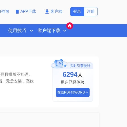
登录
注册
PI咨询
APP下载
客户端
使用技巧
客户端下载
实时引擎统计
6294
人
还原且排版不乱码。
档
，无需安装，高效
用户已经体验
在线PDF转WORD >