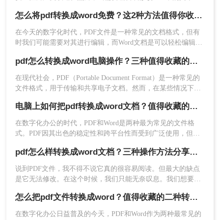
表格时，Word文档因其强大的编辑功能成为首选。因此，将
怎么将pdf转换成word免费？这2种方法值得你收藏！
PDF文件转换为Word文档成为了一个常见的需求。那么文件pdf
转word怎么转呢？本文将详细介绍几种PDF转Word的高效转换
在今天的数字化时代，PDF文件是一种常见的文档格式，但有
方法，帮助您轻松应对这一挑战。
时我们可能需要对其进行编辑，而Word文档是可以轻松编辑的
格式。所以，怎么将pdf转换成word免费​呢？在这篇文章中，我
pdf怎么转换成word电脑操作？三种值得收藏的方法介绍！
将向大家介绍两种免费的方法，让你轻松将PDF转换为Word。
4、转换成功，点击打开即可查看。
在现代社会，PDF（Portable Document Format）是一种常见的
文件格式，用于传输和共享电子文档。然而，在某些情况下，
四、使用在线转换工具
我们可能需要将PDF文件转换为Word文档，以便对其进行编辑
电脑上如何把pdf转换成word文档？值得收藏的四种转换方法！
和修改。本文将为您提供一些简单而有效的方法来实现这一目
在线转换工具无需安装任何软件，只需在浏览器中
标。无论您是初学者还是有一定计算机操作经验，您都可以轻
在数字化办公的时代，PDF和Word是两种最为常见的文件格
上传PDF文件即可进行转换。这些工具通常提供免
松完成这些操作。
式。PDF因其出色的稳定性和跨平台性而受到广泛使用，但在
费的转换服务，但可能会有文件大小、转换次数或
某些情况下，我们可能需要将PDF文件转换为Word文档，以便
pdf怎么样转换成word文档？三种操作方法分享给你！
转换质量的限制。
进行编辑、修改或重新排版。那么电脑上如何把pdf转换成word
推荐工具：
转转大师在线转换工具
文档呢？本文将为您介绍三种在电脑上将PDF转换成Word文档
说到PDF文件，我不得不说它真的很容易阅读。但最大的缺点
的实用方法，帮助您轻松应对不同场景下的文件格式转换需
操作步骤：
是它无法修改。在这个时候，我们只能无奈叹息。我们想要将
求。
1、打开在线pdf转word：https://pdftoword.55.la/
PDF文件变成我们可以修改的格式，我们需要使用一些方法来
怎么把pdf文件转换成word？值得收藏的二种转换方法！
实现它。比如说pdf怎么样转换成word文档。那么问题来了，怎
么pdf转word呢？方法如下，快来Mark吧！
在数字化办公日益普及的今天，PDF和Word作为两种最常见的