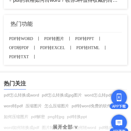
pdf的表格如何转word？教你3种值得收藏的转换方法!
●
热门功能
PDF转WORD
丨
PDF转图片
丨
PDF转PPT
丨
OFD转PDF
丨
PDF转EXCEL
丨
PDF转HTML
丨
PDF转TXT
丨
热门关注
pdf怎么转换成word
pdf怎么转换成jpg图片
word怎么转pdf
word转pdf
压缩图片
怎么压缩图片
pdf转word免费的软件
如何压缩图片
pdf解密
png转jpg
pdf转换ppt
展开全部 ∨
word如何转换成pdf
图片转换格式
pdf如何转word
pdf格式转换