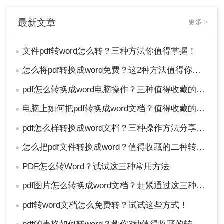
对于包含复杂表格、图形或特殊字体的PDF文
件，转换效果可能不尽如人意。在这种情况
最新文章
更多 >
下，您可以考虑使用OCR（光学字符识别）技
术来识别图像中的文本和表格。
文件pdf转word怎么转？三种方法你值得掌握！
●
六、总结
怎么将pdf转换成word免费？这2种方法值得你收藏！
●
以上就是文件pdf转word怎么转的方法介绍了。将
pdf怎么转换成word电脑操作？三种值得收藏的方法介绍！
●
PDF文件转换为Word文档是一个常见的需求，可以
电脑上如何把pdf转换成word文档？值得收藏的四种转换方法！
●
通过多种方法实现。手动复制粘贴适合简单内容的
转换；专业PDF转换软件提供了高效、准确的转换
pdf怎么样转换成word文档？三种操作方法分享给你！
●
功能；在线转换工具则提供了便捷的转换服务。在
怎么把pdf文件转换成word？值得收藏的二种转换方法！
选择转换方法时，请根据自己的需求和文件特点进
●
行权衡和选择。
PDF怎么转Word？试试这三种常用方法
●
pdf图片怎么转换成word文档？赶紧通过这三种方法转换！
●
pdf转word文档怎么免费转？试试这些方式！
●