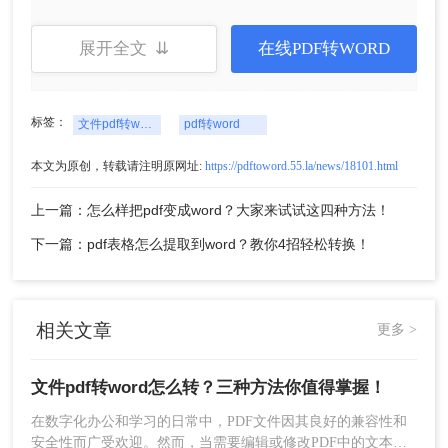
展开全文 ⇊
在线PDF转WORD
2、然后添加PDF文件进行转换。
标签：
文件pdf转word怎么转
pdf转word
本文为原创，转载请注明原网址:
https://pdftoword.55.la/news/18101.html
上一篇：怎么样把pdf变成word？大家来试试这四种方法！
下一篇：pdf表格怎么提取到word？教你4招轻松转换！
3、文件上传后可以设置一下转换的页数范围、输出
格式、转换效果以及保存路径，设置完毕好点击开
相关文章
更多 >
始转换即可。
文件pdf转word怎么转？三种方法你值得掌握！
在数字化办公和学习的日常中，PDF文件因其良好的兼容性和
安全性而广受欢迎。然而，当需要编辑或修改PDF中的文本和