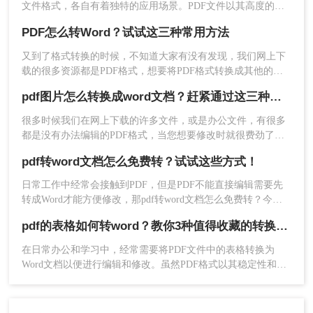
文件格式，各自有着独特的应用场景。PDF文件以其高度的兼
容性和稳定性，在电子文档分享和阅读方面占据了一席之地；
PDF怎么转Word？试试这三种常用方法
而Word文档则以其强大的编辑和排版功能，在办公文档制作领
域发挥着不可或缺的作用。因此，将PDF文件转换为Word文
又到了格式转换的时候，不知道大家有没有发现，我们网上下
档，以满足不同的办公需求，成为了许多职场人士的必备技
载的很多资源都是PDF格式，想要将PDF格式转换成其他的格
能。
式比如Word，要PDF怎么转Word呢？小编今天就来给大家解决
pdf图片怎么转换成word文档？赶紧通过这三种方法转换！
PDF文档转Word文档这个问题，一起来看看吧。
2、上传PDF文件。
很多时候我们在网上下载的许多文件，或是办公文件，有很多
都是没有办法编辑的PDF格式，当您想要修改时就很费劲了。
所以，有什么办法能将pdf图片转word文档再进行编辑呢？今日
pdf转word文档怎么免费转？试试这些方式！
小编分享pdf图片怎么转换成word文档！
日常工作中经常会接触到PDF，但是PDF不能直接编辑需要先
转成Word才能方便修改，那pdf转word文档怎么免费转？今天
师兄就给大家分享三种简单的PDF转Word的方法吧！值得收
pdf的表格如何转word？教你3种值得收藏的转换方法!
藏！
在日常办公和学习中，经常需要将PDF文件中的表格转换为
Word文档以便进行编辑和修改。虽然PDF格式以其稳定性和不
可编辑性著称，但通过多种方法，我们可以实现PDF表格到
Word表格的转换。那么pdf的表格如何转word呢？以下将详细
3、有需要的话，设置一下自定义转换设置，然后点
介绍几种实用的转换方法。