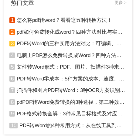
热门文章
更多 >
击开始转换。
1
怎么将pdf转word？看看这五种转换方法！
2
pdf如何免费转化成word？四种方法对比与实操指南（附详细表格）
3
PDF转Word的三种实用方法对比：可编辑、保格式、避风险！
4
电脑上PDF怎么免费转换成Word？四种方法对比与实操指南（附详细表格）!
5
文件转Word形式：PDF、图片、扫描件3种来源分别怎么处理！
4、转换好了，点击下载文件，如果还需要转换，可
6
PDF转Word零成本：5种方案的成本、速度、精度对比！
以继续添加哦。
7
扫描件和图片PDF转Word：3种OCR方案识别率实测！
五、注意事项
8
pdPDF转Word免费转换的3种途径，第二种效率最高！
在进行转换之前，请确保PDF文件没有受到加
9
PDF格式转换全解：3种常见目标格式及对应操作方法！
密或权限限制，否则可能无法进行转换。
转换后的Word文档可能需要进行一定的格式调
10
PDF转Word的4种常用方式：从在线工具到桌面软件全梳理！
整，以符合您的编辑需求。