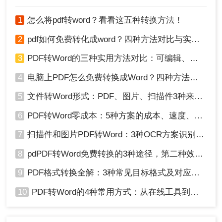
讨这个问题，并提供一些行之有效的解决方案。
PDF文件上传到界面中。
1
怎么将pdf转word？看看这五种转换方法！
2
pdf如何免费转化成word？四种方法对比与实操指南（附详细表格）
3
PDF转Word的三种实用方法对比：可编辑、保格式、避风险！
4
电脑上PDF怎么免费转换成Word？四种方法对比与实操指南（附详细表格）!
5
文件转Word形式：PDF、图片、扫描件3种来源分别怎么处理！
3、如果有需要设置也可以选择设置一下哦。
6
PDF转Word零成本：5种方案的成本、速度、精度对比！
7
扫描件和图片PDF转Word：3种OCR方案识别率实测！
8
pdPDF转Word免费转换的3种途径，第二种效率最高！
9
PDF格式转换全解：3种常见目标格式及对应操作方法！
10
PDF转Word的4种常用方式：从在线工具到桌面软件全梳理！
4、点击开始转换即可。