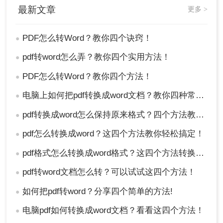
最新文章
更多 >
PDF怎么转Word？教你四个诀窍！
●
pdf转word怎么弄？教你四个实用方法！
●
PDF怎么转Word？教你四个方法！
●
电脑上如何把pdf转换成word文档？教你四种常用转换方法！
●
pdf转换成word怎么保持原来格式？四个方法教你正确打开！
●
5、转换成功点击下载即可。
pdf怎么转换成word？这四个方法教你轻松搞定！
●
四、通过修改文件后缀名（不推荐）
pdf格式怎么转换成word格式？这四个方法转换效率很高！
●
pdf转word文档怎么转？可以试试这四个方法！
●
适用场景：
仅适用于内容简单、占用空间不大的PDF文
如何把pdf转word？分享四个简单的方法!
●
件，且对格式要求不高的场景。
电脑pdf如何转换成word文档？看看这四个方法！
●
操作步骤：