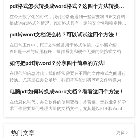
分享文件，但它也带来了一些不便，比如无法直接编辑的问
适用场景：
适用于偶尔需要转换且不想安装额外软件的
pdf格式怎么转换成word格式？这四个方法转换效率很高！
题。幸运的是，现在有一种简单而高效的方法可以解决这个问
题，那就是将PDF文件转换为Word文件。本文将为大家介绍pdf
场景。
在今天数字化的时代，我们经常会遇到一些需要将PDF文件转
怎么转换成word方法，下面一起看看吧。
换成Word格式的情况。PDF格式具有一定的安全性和稳定性，
推荐工具：
转转大师在线转换工具
但相较于Word格式，PDF文件不太方便进行编辑和修改。所
pdf转word文档怎么转？可以试试这四个方法！
以，当我们需要对PDF文件进行编辑时，将其转换成Word格式
操作步骤：
是一种常见的需求。那么pdf格式怎么转换成word格式呢？在本
在日常工作中，PDF文件经常用于格式传输。据小编介绍，
文中，将介绍四种使用简单且高效的方法将PDF格式转换为
PDF是一种与应用程序、操作系统和硬件无关的便携式文档格
1、打开网址：https://pdftoword.55.la/
Word格式。
式。PDF文件可以保证准确的颜色和打印效果，无论在哪种打
如何把pdf转word？分享四个简单的方法!
印机上。难怪PDF格式经常出现在办公文件传输中。然而，
PDF文件的编辑和操作更麻烦。此时，许多朋友问小编如何将
在现代的信息时代，我们经常需要在不同的文件格式之间进行
pdf转word文档怎么转。将PDF转Word确实是一个好方法。让我
转换。尤其是在办公场所，我们常常碰到将PDF文件转换为
们看看如何转换吧！
Word格式的需求。这可能是因为我们需要对PDF文件进行编辑
电脑pdf如何转换成word文档？看看这四个方法！
或修改，或者我们想要在Word文档中粘贴PDF文件的内容。无
论是什么原因，将PDF文件转换为Word格式是一项非常实用的
在信息化时代，办公软件的使用变得非常普遍。无数业务和学
技能。那么如何把PDF转Word呢？在本文中，我们将分享一些
术工作需要我们处理大量的文档文件，尤其是以PDF和Word格
方法和技巧，帮助您完成这项任务。
式出现的。PDF文件因其稳定的排版和跨平台的一致性被广泛
应用于电子书、教材、报告及宣传刊物；然而，在需要编辑和
修改内容时，Word格式又显得更为灵活方便。这就引出了一个
2、打开网址在线转换，点击“选择文件”，将要转换的
热门文章
更多 >
常见问题：电脑pdf如何转换成word文档？今天，让我们深入探