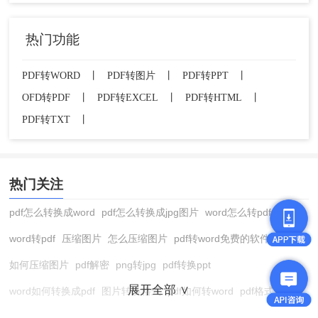
1、找到PDF文件：在文件管理器中找到需要转换的
热门功能
PDF文件。
PDF转WORD
丨
PDF转图片
丨
PDF转PPT
丨
2、重命名文件：右键点击文件，选择“重命名”选项。
OFD转PDF
丨
PDF转EXCEL
丨
PDF转HTML
丨
将文件后缀名从“.pdf”改为“.docx”或“.doc”。
PDF转TXT
丨
3、确认修改：在弹出的提示框中确认修改，注意可能
会出现的格式错乱问题。
热门关注
4、打开并编辑：使用Word软件打开修改后的文件，并
pdf怎么转换成word
pdf怎么转换成jpg图片
word怎么转pdf
根据需要进行编辑和调整。
word转pdf
压缩图片
怎么压缩图片
pdf转word免费的软件
总结
如何压缩图片
pdf解密
png转jpg
pdf转换ppt
展开全部 ∨
word如何转换成pdf
图片转换格式
pdf如何转word
pdf格式转换
以上就是
PDF怎么转Word
的方法介绍了。将PDF转换
在线pdf转换成word
pdf转图片
pdf怎么转换成jpg图片
图片转pdf