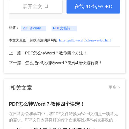
展开全文 ⇊
在线PDF转WORD
标签：
PDF转Word
PDF文档转Word文档
本文为原创，转载请注明原网址:
https://pdftoword.55.la/news/426.html
2、然后添加PDF文件进行转换。
上一篇：PDF怎么转Word？教你四个方法！
下一篇：怎么把pdf文档转word？教你4招快速转换！
相关文章
更多 >
PDF怎么转Word？教你四个诀窍！
在日常办公和学习中，将PDF文件转换为Word文档是一项常见
的需求。PDF文件因其良好的跨平台兼容性和不易被篡改的特
性而广受欢迎，但在需要编辑或修改文件内容时，Word文档则
3、文件上传后可以设置一下转换的页数范围、输出格