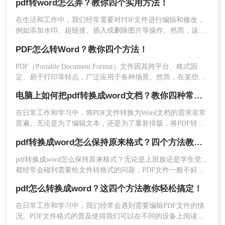
pdf转word怎么弄？教你四个实用方法！
显得更为灵活和方便。那么PDF怎么转Word呢？下面将详细介
绍几种将PDF转Word的方法，以帮助您更高效地完成工作。
式、转换效果以及保存路径，设置完毕好点击开始转换
在生活和工作中，我们经常需要对PDF文件进行编辑和修改，
例如添加水印、超链接、插入或删除图片等操作。然而，这些
即可。
操作不能直接在PDF文件上进行，因此常见的方法就是将其转
PDF怎么转Word？教你四个方法！
换为Word文件进行编辑。如果你不知道pdf转word怎么弄，别
担心，下面我给大家介绍几种超实用的方法!
PDF（Portable Document Format）文件因其跨平台、格式固
定、易于打印等特点，广泛应用于各种场景。然而，在某些情
况下，我们可能需要将PDF文件转换为Word文档以便于编辑和
电脑上如何把pdf转换成word文档？教你四种常用转换方法！
修改。那么PDF怎么转Word呢？以下将详细介绍几种PDF转
Word的方法，帮助您轻松完成转换。
在日常工作和学习中，将PDF文件转换为Word文档的需求非常
普遍。无论是为了编辑文本，还是为了重新排版，将PDF转换
为Word都能带来很大的便利。那么电脑上如何把pdf转换成
pdf转换成word怎么保持原来格式？四个方法教你正确打开！
word文档呢？本文将详细介绍四种在电脑上将PDF转换为Word
的方法。
pdf转换成word怎么保持原来格式？无论是上班族还是学生党，
都经常会碰到需要给文件转格式的问题，PDF文件一般不好直
4、转换成功，点击打开即可查看。
接编辑，需要转成word文件再进行编辑，但遇见不好用的转换
pdf怎么转换成word？这四个方法教你轻松搞定！
器，转换完的文件简直乱七八糟。所以这里给大家推荐几个好
三、在线转换工具
用的PDF转换方法。
在日常工作和学习中，我们经常会遇到需要编辑PDF文件的情
况。PDF文件格式的普及使得我们可以在不同的设备上阅读和