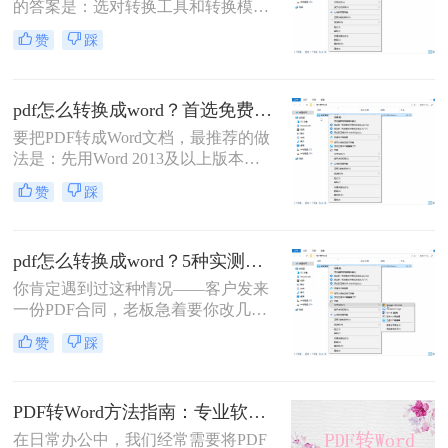
的答案是：选对转换工具和转换模式
——可编辑PDF优先用Word直接打开
赞
踩
或专业转换软件的“排版优先”模式，
扫描件PDF必须用带OCR识别功能的
工具才能还原文字与版面。 这是解决
pdf怎么转换成word？首选免费工具，复杂文件再上专业软件！
排版错乱、表格移位、字体变样等问
题的核心原则。
要把PDF转成Word文档，最推荐的做
法是：先用Word 2013及以上版本直
接打开PDF（免费、无损）、再用
赞
踩
Google Drive在线转换（免费、云
端），如果遇到扫描件或复杂排版，
最后用专业的转转大师pdf转换器兜
pdf怎么转换成word？5种实测方法，从免费到专业全攻略！
底。
你肯定遇到过这种情况——客户发来
一份PDF合同，老板急着要你改几个
字；老师上传的PDF课件，你想复制
赞
踩
一段做笔记；或者自己扫描的纸质文
件，想直接编辑里面的文字。不管你
是办公室文员、学生，还是自由职业
PDF转Word方法指南：专业软件、在线工具、Word内置与改后缀名4种方案对比！
者，“pdf怎么转换成word”绝对是高频
刚需。
在日常办公中，我们经常需要将PDF