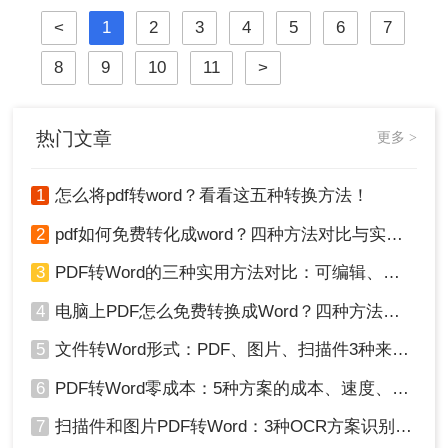
坏、敏感信息泄露……2025年国家网
<
1
2
3
4
5
6
7
信办通报多起因在线转换工具导致的
企业核心数据泄露事件！
8
9
10
11
>
热门文章
更多 >
1
怎么将pdf转word？看看这五种转换方法！
2
pdf如何免费转化成word？四种方法对比与实操指南（附详细表格）
3
PDF转Word的三种实用方法对比：可编辑、保格式、避风险！
4
电脑上PDF怎么免费转换成Word？四种方法对比与实操指南（附详细表格）!
5
文件转Word形式：PDF、图片、扫描件3种来源分别怎么处理！
6
PDF转Word零成本：5种方案的成本、速度、精度对比！
7
扫描件和图片PDF转Word：3种OCR方案识别率实测！