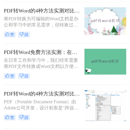
求。但许多用户在转换后发现排版混
乱，影响使用体验。那么pdf转word怎
PDF转Word的4种方法实测对比：在线工具、Adobe Acrobat、Word内置与OCR识别方案选择！
么保留原排版呢？本文将介绍两种方
将PDF转换为可编辑的Word文档是办
法，帮助你在PDF转Word时尽可能保
公和学习中的常见需求，但转换过程
留原排版。
中常出现格式错乱、图片丢失等问
赞
踩
题。那么pdf文档怎么转换成word格式
呢？本文将系统介绍几种主流方法，
助你高效完成转换。
PDF转Word免费方法实测：在线工具、Word内置功能与手动复制3种方式对比！
在日常工作和学习中，我们经常需要
将PDF文件转换成Word文档以方便编
辑。那么怎么不花钱把pdf转成word
赞
踩
呢？以下是三种可以免费使用的PDF
转Word的方法，帮助您根据具体需求
选择最适合的方式。
PDF转Word的4种方法实测对比（附还原度对比表）！
PDF（Portable Document Format）由
Adobe公司开发，设计初衷是"跨设备
一致性呈现"——无论在什么设备上
赞
踩
打开，排版都完全一样。这个优点也
正是它难以编辑的原因：PDF内部用