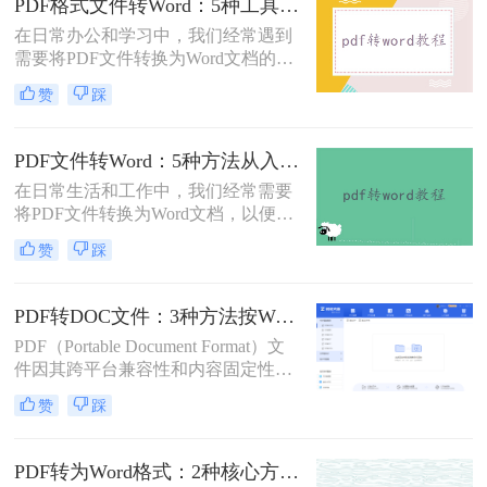
PDF格式文件转Word：5种工具按文件来源和用途对照选择！
错乱、需要手动调整数小时的Word文
在日常办公和学习中，我们经常遇到
档，对职场人来说是多么糟糕的体
需要将PDF文件转换为Word文档的需
验。那么pdf转word如何保留原格式
求。PDF格式的文件如何转Word一直
呢？
赞
踩
是困扰许多用户的难题。无论是需要
编辑合同条款、修改论文内容，还是
调整报告格式，掌握高效的PDF转
PDF文件转Word：5种方法从入门到避坑的实操指南！
Word技巧都至关重要。本文将为您详
在日常生活和工作中，我们经常需要
细介绍几种经过实践验证的有效方
将PDF文件转换为Word文档，以便于
法，帮助您快速解决格式转换问题。
编辑和修改。那么怎么把pdf文件转换
赞
踩
成word呢？本文将详细介绍几种将
PDF文件转换成Word文档的方法，帮
助大家轻松应对这一需求。
PDF转DOC文件：3种方法按Word版本兼容性选择！
PDF（Portable Document Format）文
件因其跨平台兼容性和内容固定性而
广受欢迎，但在某些情况下，我们可
赞
踩
能需要将其转换为DOC（Microsoft
Word文档）格式以进行编辑和修改。
那么pdf文件怎么转换成doc文件呢？
PDF转为Word格式：2种核心方法的适用场景和操作差异！
本文将介绍三种将PDF文件转换成