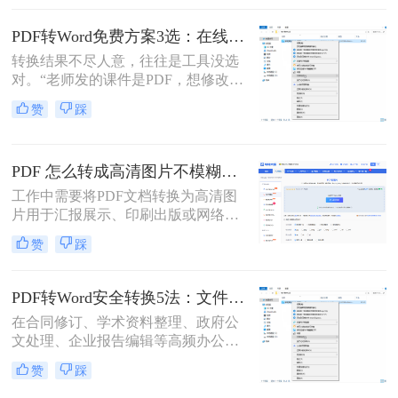
式变得尤为重要。那么pdf文件怎么转
换为word格式呢？本文将介绍三种简
PDF转Word免费方案3选：在线免费额度、客户端试用和Word自带的区别！
单实用的方法，帮助您轻松将PDF文
转换结果不尽人意，往往是工具没选
件转换为Word格式。
对。“老师发的课件是PDF，想修改内
容怎么办？”“客户发来的合同是
赞
踩
PDF，需要调整条款怎么处理？”从事
办公软件测评多年，小编每天在后台
看到最多的，就是这类关于PDF编辑
PDF 怎么转成高清图片不模糊？5种高清转换方法（2026实测指南）
的“灵魂拷问”。
工作中需要将PDF文档转换为高清图
片用于汇报展示、印刷出版或网络分
享，但转换后图片模糊不清、细节丢
赞
踩
失、放大后出现马赛克……这些"清
晰度灾难"不仅影响专业形象，更可
能导致重要信息无法识别。那么PDF
PDF转Word安全转换5法：文件加密、隐私保护和格式修复完整方案！
怎么转成高清图片不模糊呢？别再忍
在合同修订、学术资料整理、政府公
受模糊图片！本文直击痛点，提供可
文处理、企业报告编辑等高频办公场
立即执行的高清转换方案，助您10分
景中，将PDF精准转换为可编辑Word
钟内获得印刷级清晰度！
赞
踩
文档是效率刚需，却也是“翻车”重灾
区：表格错位、文字乱码、格式崩