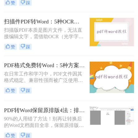
赞
踩
很差吧？”这是我作为办公软件测评
博主最常听到的误解。许多职场人在
处理pdf转word时，往往陷入“收费软
扫描件PDF转Word：5种OCR方案的识别精度和速度对比！
件太贵，免费工具怕坑”的两难境
扫描版PDF本质是图片文件，无法直
地。那么电脑上怎么把pdf转成word免
接编辑文字，需借助OCR（光学字符
费呢？
识别）技术提取文字并转换为可编辑
赞
踩
的Word格式。那么扫描pdf怎么转换
成word文档呢？本文将介绍系统梳理
5种主流方案，助您高效完成转换。
PDF格式免费转Word：5种方案的速度、精度、文件限制对比！
在日常工作和学习中，PDF文件因其
格式稳定、兼容性强而被广泛使用。
然而，当需要对PDF内容进行编辑
赞
踩
时，很多人会遇到困难。此时，将
PDF转换为可编辑的Word文档就成为
必要操作。面对"pdf格式怎么免费转
PDF转Word保留原排版4法：排版优先模式、OCR选项和格式修复全流程！
换成word"这一常见需求，本文将为
90%的人用错了方法！别再让转换后
您详细介绍五种安全、高效且完全免
的Word文档面目全非，保留原排版的
费的转换方法，帮助您轻松实现格式
秘密就在这里。“这表格怎么全乱
转换。
赞
踩