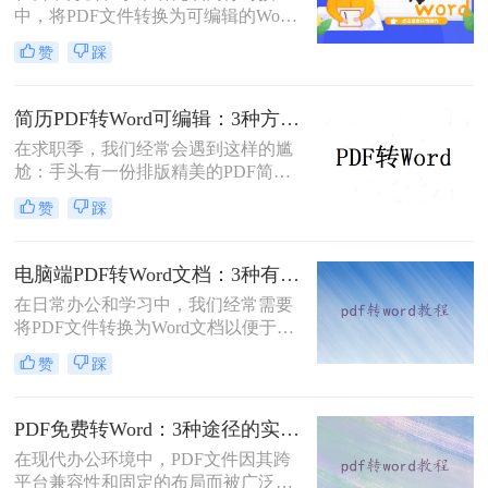
中，将PDF文件转换为可编辑的Word
依然无法解决。
文档是极高频的需求。但最令人头疼
赞
踩
的往往不是转换本身，而是转换后出
现的格式错乱、排版崩坏、图片移位
等“惨剧”。因此，很多人都在苦苦寻
简历PDF转Word可编辑：3种方法保留排版不乱的实测！
找“PDF怎么转Word才能保持原格式
在求职季，我们经常会遇到这样的尴
不变/版式不乱”的完美方案。
尬：手头有一份排版精美的PDF简
历，但招聘系统只允许上传Word格
赞
踩
式，或者HR希望能直接在简历上修
改批注。面对这种情况，掌握pdf简历
怎么转word简历的技巧就显得至关重
电脑端PDF转Word文档：3种有效方法的具体操作步骤！
要。直接复制粘贴不仅会打乱排版，
在日常办公和学习中，我们经常需要
还可能丢失关键信息。
将PDF文件转换为Word文档以便于编
辑和修改。那么电脑上pdf怎么转换成
赞
踩
word文档呢？本文将介绍三种将PDF
转换为Word文档的方法，帮助您轻松
完成PDF到Word的转换。
PDF免费转Word：3种途径的实际费用、限制和效果对比！
在现代办公环境中，PDF文件因其跨
平台兼容性和固定的布局而被广泛使