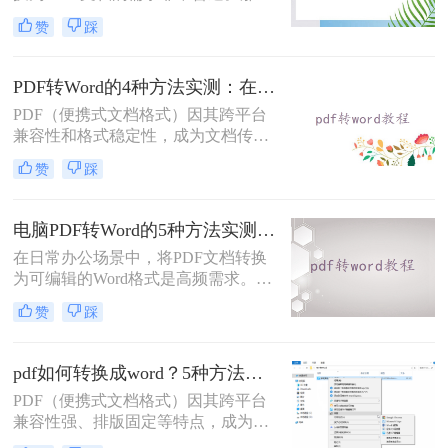
pdf怎么免费转换成word文档呢？本文
赞
踩
将重点介绍三种免费且无需专业技能
的PDF转Word方法，助您快速解决问
题。
PDF转Word的4种方法实测：在线工具、Word、Adobe与开源软件对比！！
PDF（便携式文档格式）因其跨平台
兼容性和格式稳定性，成为文档传输
的首选格式。然而，当我们需要编辑
赞
踩
文档内容时，将其转换为Word格式
（.docx）更为方便。那么pdf转换成
word怎么转呢？本文将详细介绍几种
电脑PDF转Word的5种方法实测指南：从在线工具到OCR识别与命令行自动化！
常用的PDF转Word方法，助您轻松完
在日常办公场景中，将PDF文档转换
成转换。
为可编辑的Word格式是高频需求。那
么电脑pdf怎么转换成word呢？本文综
赞
踩
合2025年最新技术动态，系统解析
PDF转Word的实战方案。
pdf如何转换成word？5种方法从免费到编程实测对比！
PDF（便携式文档格式）因其跨平台
兼容性强、排版固定等特点，成为文
档共享和存档的首选。但若需编辑内