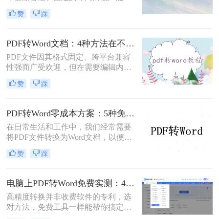
用。然而，在需要对内容进行编辑
赞
踩
时，我们往往需要将其转换为Word文
档。那么如何免费转换pdf格式为word
呢？本文将介绍三种常用的免费方法
PDF转Word文档：4种方法在不同文件类型下的转换效果！
来实现这一目标。
PDF文件因其格式固定、跨平台兼容
性强而广受欢迎，但在需要编辑内容
时，将其转换为可编辑的Word文档成
赞
踩
为刚需。那么pdf怎么转换成word文档
呢？本文将系统梳理6种主流转换方
法，助您高效完成格式转换。
PDF转Word零成本方案：5种免费路径的适用边界和效果评估！
在日常生活和工作中，我们经常需要
将PDF文件转换为Word文档，以便进
行编辑、修改或进一步处理。然而，
赞
踩
市面上许多PDF转Word工具都需要付
费使用。那么pdf怎么转换成word不花
钱呢？本文将介绍几种不花钱的常用
电脑上PDF转Word免费实测：4个方案的转换效果和注意事项！
方法，帮助您轻松实现PDF到Word的
高精度转换并非收费软件的专利，选
转换。
对方法，免费工具一样能帮你搞定复
杂排版。“免费的工具转换效果肯定