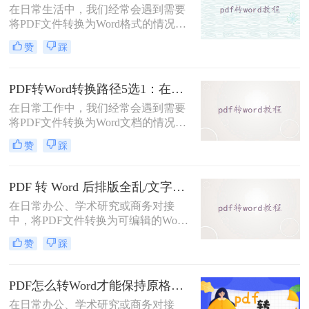
在日常生活中，我们经常会遇到需要
DOC文件的方法。
将PDF文件转换为Word格式的情况，
以便于编辑和修改文件内容。那么如
赞
踩
何将pdf转为word格式呢？本文将介绍
两种将PDF转为Word的方法。
PDF转Word转换路径5选1：在线、软件、手机端各场景最优解！
在日常工作中，我们经常会遇到需要
将PDF文件转换为Word文档的情况，
以便对内容进行编辑或修改。那么pdf
赞
踩
转word怎么转呢？本文将介绍五种将
PDF转换为Word的方法，帮助你选择
最适合自己的转换方式。
PDF 转 Word 后排版全乱/文字错位/串行/乱跑怎么办？3种高保真转换方法全解析
在日常办公、学术研究或商务对接
中，将PDF文件转换为可编辑的Word
文档是极高频的需求。但最令人头疼
赞
踩
的往往不是转换本身，而是转换后出
现的格式错乱、排版崩坏、图片移位
等“惨剧”。面对PDF 转 Word 后排版
PDF怎么转Word才能保持原格式不变/版式不乱？3种专业有效方法全解析！
全乱/文字错位/串行/乱跑怎么办这一
在日常办公、学术研究或商务对接
难题，很多人尝试了各种免费工具却