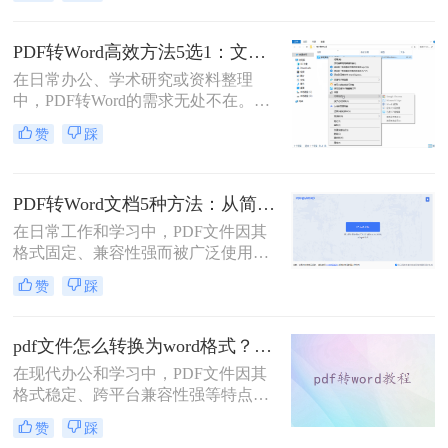
了？”、“字体全变了，我还得一个个
调？”——相信这是无数职场人在将
PDF转为Word文档时，最崩溃的瞬
PDF转Word高效方法5选1：文件大小和类型决定用哪个！
间。一份精心排版的PDF报告，转换
在日常办公、学术研究或资料整理
后却变成需要“二次加工”的混乱文
中，PDF转Word的需求无处不在。那
档，不仅浪费时间，更可能引发关键
么pdf怎么转换成word呢？本文将系统
信息错漏的风险。那么pdf转word怎么
赞
踩
解析5种主流方法，涵盖不同场景，
保留原排版呢？
助你轻松应对各类转换难题。
PDF转Word文档5种方法：从简单复制到专业软件的适用范围！
在日常工作和学习中，PDF文件因其
格式固定、兼容性强而被广泛使用。
然而，PDF的静态特性也带来了编辑
赞
踩
困难的问题。为了便于修改和协作，
将PDF转换为可编辑的Word文档成为
许多用户的刚需。那么pdf怎么转换成
pdf文件怎么转换为word格式？这3种转换方法可以尝试下！
word文档呢？本文将详细介绍五种常
在现代办公和学习中，PDF文件因其
用的PDF转Word方法，帮助您选择最
格式稳定、跨平台兼容性强等特点而
适合自己的解决方案。
被广泛使用。然而，当需要编辑PDF
赞
踩
文件中的内容时，将其转换为Word格