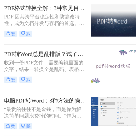
固定坐标记录每个文字、图形的精确
PDF格式转换全解：3种常见目标格式及对应操作方法！
位置，而Word是流式排版，内容从上
到下流动、自动换行。
PDF 因其跨平台稳定性和防篡改特
性，成为文档分发与存档的首选。但
当需要编辑内容、调整格式或提取文
赞
踩
本时，将其转换为可编辑的 Word 文
档（.docx）就成为刚需。那么怎么转
换pdf格式呢？以下分方法解析当前主
PDF转Word总是乱排版？试了好几个办法，这几个真的能用！
流转换途径。
收到一份PDF文件，需要编辑里面的
文字，结果一转换全是乱码、表格错
位、图片跑偏——这种糟心事估计不
赞
踩
少人都遇到过。其实pdf怎么转换成
word这个问题，并不是某一个工具就
能通杀所有情况的，关键得看你手里
电脑PDF转Word：3种方法的操作步骤和常见报错处理！
的PDF是什么类型、要转几个文件、
对排版要求高不高。本文就按不同场
“最贵的往往不是金钱，而是你为解
景，把我自己实际用过、觉得靠谱的
决简单问题浪费掉的时间。”作为专
几种方法整理出来，包括在线直接
注电脑办公软件测评多年的博
赞
踩
转、批量处理、以及对排版要求高时
主，“电脑怎么将pdf转换成word免
该怎么操作，看完你就知道该选哪个
费”是我被问及最多的问题之一。这