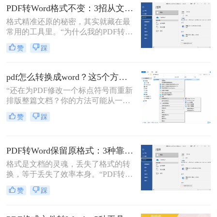
了。
背后，是无数职场人和内容创作者面
PDF转Word格式不变：3招从文件选择到输出设置全流程！
对合同、报告、文献时，渴望高效提
格式精准还原的秘密，其实就藏在最
取、编辑信息的真切需求。
常用的工具里。“为什么我的PDF转成
Word后，格式全乱了？”——这是小
赞
踩
编在后台收到最多的问题之一。相信
无数职场人和内容创作者都曾为此头
疼：一份精心排版的报告、合同或方
pdf怎么转换成word？这5个方法亲测有效，职场人必备技能！
案，转换后却面目全非，表格错位、
“还在为PDF修改一个标点符号而重新
字体变异、版面混乱，不得不花费大
排版整篇文档？你的方法可能从一开
量时间重新调整。
始就错了。”作为一名深耕电脑办公
赞
踩
软件领域多年的测评博主，小编每天
都能在后台看到大量关于文档格式转
换的求助。
PDF转Word保留原格式：3种靠谱方法的关键参数配置！
格式是文档的灵魂，丢失了格式的转
换，等于丢失了效率本身。“PDF转完
Word，排版全乱了，还不如自己重打
赞
踩
一遍！”这是小编在后台收到最多的
吐槽之一。作为一名深耕办公软件领
域多年的测评博主，我深知一份格式