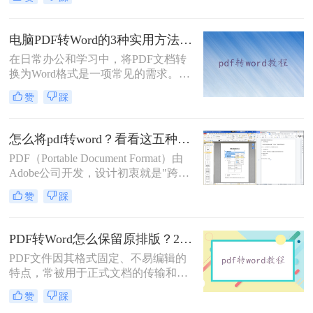
PDF格式虽然便于分享和保持格式一
致，但编辑起来却相对麻烦。因此，
找到一种高效、便捷的在线转换方法
电脑PDF转Word的3种实用方法对比：转换软件、Word内置功能与在线工具详解！
显得尤为重要。那么在线pdf怎么转换
在日常办公和学习中，将PDF文档转
成word文档呢？本文将介绍两种在线
换为Word格式是一项常见的需求。
将PDF转换成Word文档的方法。
Word文档因其易于编辑和修改的特点
赞
踩
而备受青睐。那么电脑上pdf怎么转换
成word呢？本文将介绍三种将PDF转
换成Word的实用方法。
怎么将pdf转word？看看这五种转换方法！
PDF（Portable Document Format）由
Adobe公司开发，设计初衷就是"跨设
备一致性呈现"——无论在什么设备
赞
踩
上打开，排版都完全一样。这个优点
也正是它难以编辑的原因：PDF内部
用固定坐标记录每个文字、图形的精
PDF转Word怎么保留原排版？2种方法对比：Adobe Acrobat DC与专业转换软件实测
确位置，而Word是流式排版，内容从
PDF文件因其格式固定、不易编辑的
上到下流动、自动换行。
特点，常被用于正式文档的传输和存
档。然而，当我们需要编辑PDF内容
赞
踩
时，将其转换为Word文档是常见需