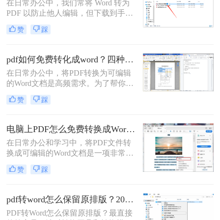
在日常办公中，我们常将 Word 转为
PDF 以防止他人编辑，但下载到手的
PDF 往往又需要修改内容，这时就不
赞
踩
得不将 PDF 再转回 Word。然而，很
多用户尝试后发现：要么转换后排版
错乱，要么工具捆绑广告，甚至文件
pdf如何免费转化成word？四种方法对比与实操指南（附详细表格）
受损。那么 PDF 如何改成 Word 文
在日常办公中，将PDF转换为可编辑
档？本文从 转换质量、操作难度、文
的Word文档是高频需求。为了帮你快
件安全、批量能力 四个维度，对比三
速选出最适合自己的方案，下表汇总
种主流方法，帮助您快速选出最合适
赞
踩
了四种主流免费方法的核心差异：
的那一种。
电脑上PDF怎么免费转换成Word？四种方法对比与实操指南（附详细表格）!
在日常办公和学习中，将PDF文件转
换成可编辑的Word文档是一项非常高
频的需求。PDF虽然版式固定、不易
赞
踩
篡改，但编辑修改较为困难，而Word
文档则更便于调整格式和修改内容。
为了帮你快速选出最适合自己的转换
pdf转word怎么保留原排版？2026最新实测，这5种方法从免费到专业全搞定！
方式，下表汇总了四种主流免费方法
PDF转Word怎么保留原排版？最直接
的核心差异：