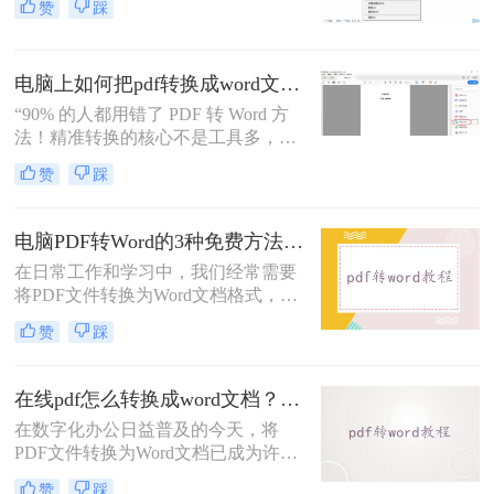
赞
踩
容或调整格式，需将PDF转换为
Word。那么pdf如何转换成word呢？
本文整理 5种主流转换方法，帮助用
电脑上如何把pdf转换成word文档？这3个高效精准的方法，让你办公效能翻倍！
户高效完成转换。
“90% 的人都用错了 PDF 转 Word 方
法！精准转换的核心不是工具多，而
是选对适配场景”职场中，“PDF 转
赞
踩
Word” 是高频刚需 —— 项目报告需提
取数据、合同文件要修改条款、学术
论文需调整格式，稍有不慎就会出现
电脑PDF转Word的3种免费方法实测：含效果对比与适用场景说明！
排版错乱、文字丢失、表格变形等问
在日常工作和学习中，我们经常需要
题。
将PDF文件转换为Word文档格式，以
便进行编辑和修改。那么电脑pdf怎么
赞
踩
转word文档格式免费呢？本文将介绍
三种实用的免费方法，帮助您轻松实
现PDF到Word的转换。
在线pdf怎么转换成word文档？PDF猫与转转大师2种在线工具使用指南与功能对比！
在数字化办公日益普及的今天，将
PDF文件转换为Word文档已成为许多
职场人士和学生群体的日常需求。
赞
踩