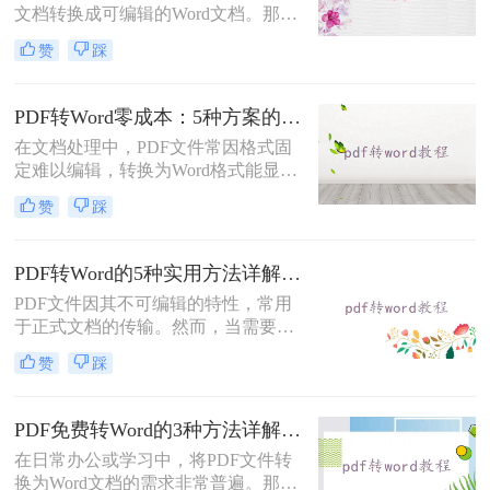
文档转换成可编辑的Word文档。那么
如何将pdf转换成word呢？本文将介绍
赞
踩
几种常用的PDF转Word的方法，助您
高效完成文档转换。
PDF转Word零成本：5种方案的成本、速度、精度对比！
在文档处理中，PDF文件常因格式固
定难以编辑，转换为Word格式能显著
提升工作效率。然而，市面上许多转
赞
踩
换工具需付费或存在隐私风险，那么
如何不花钱将pdf转word呢？本文精选
5种完全免费的解决方案。所有方法
PDF转Word的5种实用方法详解：含扫描件OCR处理与格式校对指南！
均基于官方或开源平台，确保零成
PDF文件因其不可编辑的特性，常用
本、无广告、无数据泄露。无需任何
于正式文档的传输。然而，当需要对
付费，即可实现高质量转换，告别格
PDF内容进行修改时，将其转换为可
式错乱与隐私担忧！
赞
踩
编辑的Word文档是必要的。那么pdf
怎么转换成word呢？本文将介绍5种
常见且高效的方法，帮助您快速完成
PDF免费转Word的3种方法详解：复制粘贴、在线工具与Word内置转换效果对比！
转换。
在日常办公或学习中，将PDF文件转
换为Word文档的需求非常普遍。那么