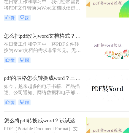
在日常工作和学习中，我们经常需要
将PDF文件转换为Word文档以便进行
编辑和修改。那么怎样pdf免费转换成
赞
踩
word呢？本文将介绍三种免费将PDF
转换成Word的方法。
怎么把pdf改为word文档格式？给大家分享三种简单的转换方法！
在日常工作和学习中，将PDF文件转
换为Word文档的需求非常常见。无论
是为了编辑内容、重新排版还是与其
赞
踩
他工具兼容，掌握几种高效的转换方
法都是非常有用的。那么怎么把pdf改
为word文档格式呢？本文将介绍三种
pdf的表格怎么转换成word？三个方法轻松搞定！
将PDF转换为Word文档的方法。
如今，越来越多的电子书籍、产品描
述、公司通知、网络数据和电子邮件
开始使用PDF格式文件。Adobe设计
赞
踩
PDF文件格式的目的是支持跨平台、
多媒体集成的信息出版和发布，特别
是对网络信息发布的支持。为了实现
怎么将pdf转换成word？试试这二种高效转换方法！
这一目标，PDF具有许多其他电子文
PDF（Portable Document Format）文
件格式无法比拟的优势。但是PDF却