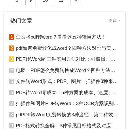
8
9
10
11
>
为您详细介绍招标文件pdf怎么转word
的几种高效方法。
热门文章
更多 >
1
怎么将pdf转word？看看这五种转换方法！
2
pdf如何免费转化成word？四种方法对比与实操指南（附详细表格）
3
PDF转Word的三种实用方法对比：可编辑、保格式、避风险！
4
电脑上PDF怎么免费转换成Word？四种方法对比与实操指南（附详细表格）!
5
文件转Word形式：PDF、图片、扫描件3种来源分别怎么处理！
6
PDF转Word零成本：5种方案的成本、速度、精度对比！
7
扫描件和图片PDF转Word：3种OCR方案识别率实测！
8
pdPDF转Word免费转换的3种途径，第二种效率最高！
9
PDF格式转换全解：3种常见目标格式及对应操作方法！