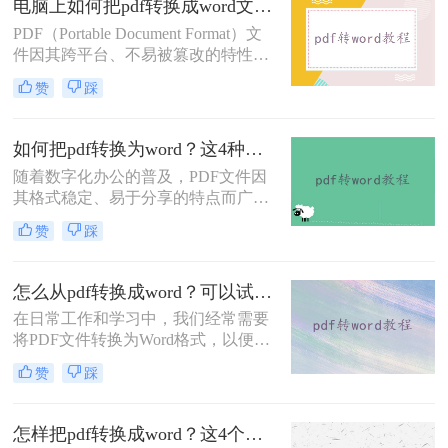
电脑上如何把pdf转换成word文档？试试这三个实用方法！
PDF（Portable Document Format）文
件因其跨平台、不易被篡改的特性而
广受欢迎，但在某些情况下，我们可
赞
踩
能需要将其转换为可编辑的Word文
档。那么电脑上如何把pdf转换成word
文档呢？本文将介绍三种在电脑上将
如何把pdf转换为word？这4种转换方法快来看！
PDF转换为Word文档的方法。
随着数字化办公的普及，PDF文件因
其格式稳定、易于分享的特点而广泛
应用于各类文档的保存与传输。然
赞
踩
而，在需要对PDF文档进行编辑时，
将其转换成Word文档成为了许多人的
首选。那么如何把pdf转换为word呢？
怎么从pdf转换成word？可以试试这三个方法！
本文将介绍四种将PDF转换为Word的
在日常工作和学习中，我们经常需要
方法。
将PDF文件转换为Word格式，以便于
编辑和修改。那么怎么从pdf转换成
赞
踩
word呢？本文将介绍三种将PDF转换
为Word的方法，每种方法都有其特点
和适用场景，您可以根据自己的需求
怎样把pdf转换成word？这4个转换方法快收藏起来！
选择最合适的方式。