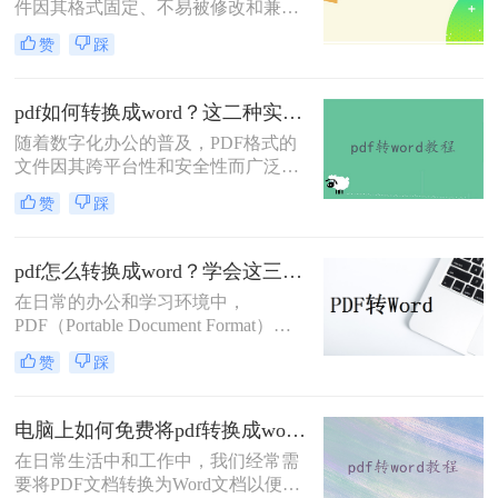
件因其格式固定、不易被修改和兼容
不能直接编辑，因此需要pdf转word，
性强等特点，在文档传输和存储中得
那么pdf的表格怎么转换成word呢？下
赞
踩
到了广泛应用。然而，在某些情况
面就来看看吧。
下，我们可能需要将PDF文件转换为
Word文档，以便进行编辑和修改。那
pdf如何转换成word？这二种实用转换方法了解一下！
么怎么将pdf转换成word呢？本文将介
随着数字化办公的普及，PDF格式的
绍两种将PDF转换成Word的高效方
文件因其跨平台性和安全性而广泛应
法。
用。然而，有时我们需要将PDF文件
赞
踩
转换为Word文档，以便进行编辑、修
改或格式调整。那么pdf如何转换成
word呢？本文将详细介绍两种常见的
pdf怎么转换成word？学会这三种简单的方法，1分钟轻松搞定！
PDF转Word的方法，帮助您轻松应对
在日常的办公和学习环境中，
各种转换需求。
PDF（Portable Document Format）因
其跨平台兼容性和保持文档原貌的特
赞
踩
性而广受欢迎。然而，当我们需要对
PDF文档进行编辑或修改时，将其转
换为Word文档便成为了一个常见的需
电脑上如何免费将pdf转换成word？分享2种实用方法！
求。那么pdf怎么转换成word呢？本文
在日常生活中和工作中，我们经常需
将探讨几种将PDF转换成Word文档的
要将PDF文档转换为Word文档以便进
方法，帮助您轻松应对这一任务。