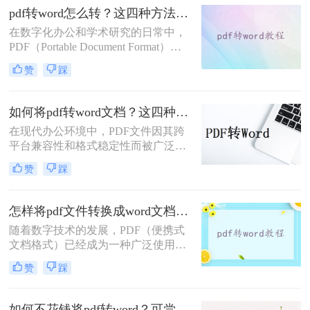
Word文档。那么pdf格式如何转换成
pdf转word怎么转？这四种方法帮你轻松转换!
word文档格式呢？本文将介绍三种将
在数字化办公和学术研究的日常中，
PDF转换为Word文档格式的实用方
PDF（Portable Document Format）文
法，帮助您轻松应对这一需求。
档因其优秀的跨平台兼容性和格式稳
赞
踩
定性而广受欢迎。然而，当我们需要
编辑或修改PDF文件的内容时，往往
会发现Word文档更加便捷高效。因
如何将pdf转word文档？这四种方法教会你！
此，将PDF转换为Word文档成为了一
在现代办公环境中，PDF文件因其跨
项重要且常见的任务。那么pdf转word
平台兼容性和格式稳定性而被广泛使
怎么转呢？本文将详细介绍几种将
用。然而，在某些情况下，用户可能
PDF转换为Word文档的实用方法，帮
赞
踩
需要将PDF文件转换成Word文档，以
助您轻松应对这一挑战。
便进一步编辑文本或进行格式调整。
那么如何将pdf转word文档呢？本文将
怎样将pdf文件转换成word文档？这三种方法任你选择！
介绍几种常见的方法来实现这一转换
随着数字技术的发展，PDF（便携式
过程。
文档格式）已经成为一种广泛使用的
文件格式，用于共享文档而不改变其
赞
踩
外观。然而，在某些情况下，我们可
能需要将PDF文件转换为Word文档，
以便能够轻松地对其进行编辑。本文
如何不花钱将pdf转word？可尝试这4种方法！