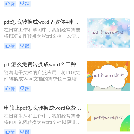
赞
踩
PDF格式因其跨平台兼容性和内容稳
定性而广受欢迎，但在需要修改文本
内容时，Word文档提供了更大的灵活
pdf怎么转换成word？教你4种实用转换方法！
性和便利性。那么pdf文件怎么转换成
在日常工作和学习中，我们经常需要
word文档呢？本文将介绍四种将PDF
将PDF文件转换为Word文档，以便进
文件转换为Word文档的实用方法，帮
行编辑、修改或格式调整。
助您轻松应对这一需求。
赞
踩
PDF（Portable Document Format）因
其跨平台兼容性和内容稳定性而广受
欢迎，但Word文档则提供了更灵活的
pdf怎么免费转换成word？三种方法任你选择！
编辑功能。那么pdf怎么转换成word
随着电子文档的广泛应用，将PDF文
呢？本文将详细介绍几种将PDF转换
件转换成Word文档的需求也日益增
成Word的高效方法，帮助用户轻松应
长。虽然有一些付费软件能够提供高
对这一需求。
赞
踩
质量的转换效果，但对于一些用户来
说，寻找免费的方法也是很有吸引力
的。那么pdf怎么免费转换成word呢？
电脑上pdf怎么转换成word免费？分享3种方法简单易学！
以下是三种将PDF文件免费转换成
在日常生活和工作中，我们经常需要
Word文档的方法，让您无需付费即可
将PDF文档转换为Word文档以便进行
实现格式转换。
编辑、修改或格式调整。尽管市面上
赞
踩