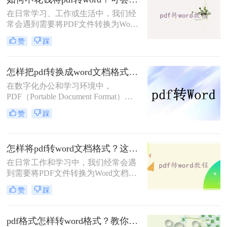
将指导您怎样将pdf文件转换成word文
在日常学习、工作或生活中，我们经
档。
常会遇到需要将PDF文件转换为Word
文档的情况，以便进行编辑、修改或
赞
踩
格式调整。然而，市面上许多专业的
PDF转换工具都需要付费才能使用，
这对于预算有限的用户来说可能是一
怎样把pdf转换成word文档格式？这三种方法帮你轻松解决！
个不小的障碍。幸运的是，还有一些
在数字化办公和学习环境中，
免费且高效的方法可以帮助我们实现
PDF（Portable Document Format）因
PDF到Word的转换。那么如何不花钱
其跨平台兼容性和内容稳定性而广受
将pdf转word呢？本文将详细介绍几种
赞
踩
欢迎。然而，当需要编辑或修改PDF
不花钱将PDF转换为Word文档的实用
文档中的文本时，将其转换为Word文
方法。
档格式（如.doc或.docx）便成为了一
怎样将pdf转word文档格式？这4个方法让你轻松掌握!
个常见的需求。那么怎样把pdf转换成
word文档格式呢？本文将详细介绍几
在日常工作和学习中，我们经常会遇
种高效将PDF转换为Word文档的方
到需要将PDF文件转换为Word文档格
法，帮助您轻松应对这一挑战。
式的情况，以便进行编辑、修改或进
赞
踩
一步处理。PDF文件虽然具有良好的
跨平台兼容性和保护文档内容不被随
意修改的特点，但在需要频繁编辑或
pdf格式怎样转word格式？教你4种简单快速的方法！
调整文档内容时，Word文档则显得更