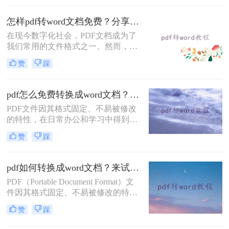
DOC的方法，帮助您轻松完成PDF到
DOC的转换。
怎样pdf转word文档免费？分享三种简单易学的转换方法！
在现今数字化社会，PDF文档成为了
我们常用的文件格式之一。然而，有
时我们需要对PDF文档进行编辑或修
赞
踩
订，这时候将其转换为Word文档就尤
为重要。虽然市面上有很多转换工
具，但它们大多需要付费才能使用。
pdf怎么免费转换成word文档？这三个方法教你轻松搞定！
那么，怎样pdf转word文档免费呢？在
PDF文件因其格式固定、不易被修改
本文中，将向您详细介绍几种免费转
的特性，在日常办公和学习中得到了
换方法。
广泛应用。然而，有时我们需要对
赞
踩
PDF文件内容进行编辑或修改，这就
需要将PDF文件转换为可编辑的Word
文档。那么pdf怎么免费转换成word文
pdf如何转换成word文档？来试试这二个转换方法！
档呢？本文将介绍三种免费将PDF转
PDF（Portable Document Format）文
换为Word文档的方法。
件因其格式固定、不易被修改的特
点，在日常工作和学习中得到了广泛
赞
踩
应用。然而，在某些情况下，我们可
能需要将PDF文件转换成Word文档以