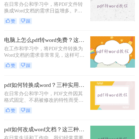
在日常办公和学习中，将PDF文件转
换成Word文档的需求日益增多。PDF
文件因其不易被编辑和修改的特性而
赞
踩
广受青睐，但在某些情况下，我们可
能需要将其转换为Word以便进行进一
步的编辑和修改。那么怎样把PDF转
电脑上怎么pdf转word免费？这三个方法分享给大家！
换成Word呢？本文将介绍四种将PDF
在工作和学习中，将PDF文件转换为
转换成Word的方法，旨在帮助用户快
Word文档的需求非常常见，这样可以
速、准确地完成PDF到Word的转换。
方便地编辑和修改文档内容。那么电
赞
踩
脑上怎么PDF转Word免费呢？本文将
介绍三种免费的PDF转Word方法，帮
助您根据实际需求选择最合适的方
pdf如何转换成word？三种实用方法教会你！
式。
在日常办公和学习中，PDF文件因其
格式固定、不易被修改的特性而受到
广泛应用。然而，当需要编辑或修改
赞
踩
PDF文件内容时，将其转换为Word文
档成为了一个常见的需求。那么pdf如
何转换成word呢？本文将介绍三种将
pdf如何改成word文档？这三种方法快来尝试下吧 ！
PDF转换成Word的方法。
在日常生活和工作中，我们经常需要