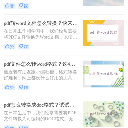
行编辑、修改或格式调整。那么电脑
赞
踩
上如何免费将pdf转换成word呢？本文
将介绍两种免费将PDF转换成Word的
方法。
pdf转word文档怎么转换？快来试试这三种实用方法！
在日常工作和学习中，我们经常需要
将PDF文件转换为Word文档，以便进
行编辑和修改。那么pdf转word文档怎
赞
踩
么转换呢？本文将介绍三种常用的
PDF转Word方法。
pdf文件怎么转word格式？这4个方法让你轻松搞定！
最近老有朋友跟小编吐槽，格式转换
好难啊，网上都没什么好用的工具，
想要将一份PDF格式的文档转换成
赞
踩
Word文档，但是试过很多软件了，转
换出来的结果都是一般般，甚至还有
排版格式都乱了，文字也有出错的。
pdf怎么转换成doc格式？试试这三种常见转换方法！
有没有好一点的pdf文件怎么转word格
在日常生活中，我们经常需要将PDF
式软件呢？好软件当然是有的，就看
文件转换为可编辑的DOC格式。无论
你有没有这个运气遇到了。给大家介
是为了修改内容、复制文本还是进行
绍一下转转大师PDF转换器，不管是