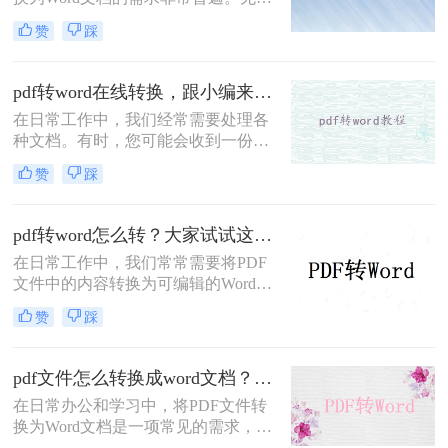
是为了编辑文本，还是为了重新排
赞
踩
版，将PDF转换为Word都能带来很大
的便利。那么电脑上如何把pdf转换成
word文档呢？本文将详细介绍四种在
pdf转word在线转换，跟小编来学习吧
电脑上将PDF转换为Word的方法。
在日常工作中，我们经常需要处理各
种文档。有时，您可能会收到一份
PDF格式的文件，但为了进一步编辑
赞
踩
或修改，您需要将其转换为Word格
式。幸运的是，随着互联网技术的发
展，现在有许多在线工具可以轻松实
pdf转word怎么转？大家试试这三种转换方法！
现PDF到Word的转换，无需安装任何
在日常工作中，我们常常需要将PDF
软件。本文将向您介绍如何使用这些
文件中的内容转换为可编辑的Word文
在线服务来完成转换，并提供一些选
档，以便于修改或重新排版。幸运的
择在线转换工具时应考虑的因素。
赞
踩
是，随着技术的发展，现在有多种方
法可以帮助我们轻松实现这一目标。
那么pdf转word怎么转呢？本文将介绍
pdf文件怎么转换成word文档？这4个好用的方法千万别错过！
三种常见的PDF转Word的方法，包括
在日常办公和学习中，将PDF文件转
在线转换工具、使用Microsoft Office
换为Word文档是一项常见的需求，以
以及专业软件转换。
便进行编辑、修改或格式调整。虽然