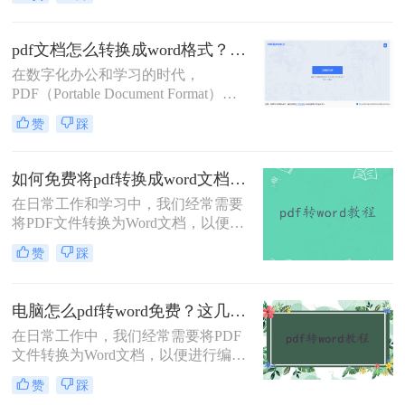
有许多专业的转换软件，但也有一些
免费且实用的方法可以实现这一需
求。那么电脑上pdf怎么转换成word免
pdf文档怎么转换成word格式？这4种转换方法快来看！
费呢？以下是三种免费将PDF转换成
在数字化办公和学习的时代，
Word的方法。
PDF（Portable Document Format）因
其跨平台、保持文档原貌的特性而广
赞
踩
受欢迎。然而，有时我们需要对PDF
文档进行编辑或修改，这时将其转换
为Word格式就显得尤为重要。那么
如何免费将pdf转换成word文档？分享两个实用转换方法！
pdf文档怎么转换成word格式呢？本文
在日常工作和学习中，我们经常需要
将详细介绍几种将PDF文档转换成
将PDF文件转换为Word文档，以便进
Word格式的方法，帮助用户轻松完成
行编辑、修改或格式调整。虽然市面
转换工作。
赞
踩
上有许多专业的PDF转Word工具，但
并非所有人都愿意或需要为这一功能
付费。幸运的是，有许多免费的方法
电脑怎么pdf转word免费？这几个转换方法快来看看！
可以实现PDF到Word的转换。那么如
在日常工作中，我们经常需要将PDF
何免费将pdf转换成word文档呢？本文
文件转换为Word文档，以便进行编辑
将详细介绍几种免费将PDF转换成
或进一步处理。虽然市面上有许多专
Word文档的方法，帮助用户轻松完成
赞
踩
业的软件和服务可以实现这一转换，
转换任务。