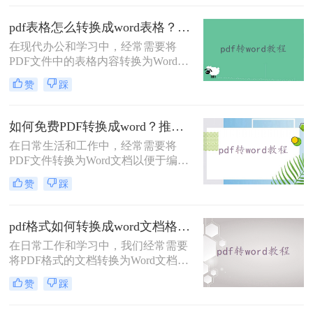
但并不是所有的工具都免费且易于使
用。那么电脑怎么pdf转word免费呢？
pdf表格怎么转换成word表格？这4种方法很常见！
本文将介绍三种在电脑上免费将PDF
在现代办公和学习中，经常需要将
转换为Word文档的方法。
PDF文件中的表格内容转换为Word表
格以便于编辑和修改。那么pdf表格怎
赞
踩
么转换成word表格呢？以下将详细介
绍几种将PDF表格转换成Word表格的
有效方法，帮助用户高效完成转换工
如何免费PDF转换成word？推荐3个实用转换方法！
作。
在日常生活和工作中，经常需要将
PDF文件转换为Word文档以便于编辑
和修改。幸运的是，有多种免费的方
赞
踩
法可以实现这一目标。那么如何免费
PDF转换成word呢？本文将详细介绍
几种常用的免费PDF转Word的方法，
pdf格式如何转换成word文档格式？教你三个PDF转换方法！
帮助用户高效地完成转换工作。
在日常工作和学习中，我们经常需要
将PDF格式的文档转换为Word文档格
式，以便进行编辑、修改或格式调
赞
踩
整。PDF虽然以其跨平台兼容性和安
全性著称，但在灵活性方面却不及