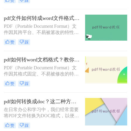
赞
踩
格式调整，掌握PDF转DOC的方法都
在线转换格式还是客户端转换格式，
显得尤为重要。那么pdf怎么转换成
都是杠杠的哦，下面就来看看是怎么
doc格式呢？本文将介绍三种常见的
pdf文件如何转成word文件格式？来学习这2种转换方法！
PDF转DOC的方法。
PDF（Portable Document Format）文
件因其跨平台、不易被篡改的特性，
广泛应用于文件传输和存储。然而，
赞
踩
有时我们需要将PDF文件转换为Word
文档格式，以便进行编辑、修改或重
新排版。那么pdf文件如何转成word文
pdf如何转word文档格式？教你三种好用的转换方法！
件格式呢？本文将介绍两种将PDF转
PDF（Portable Document Format）文
换为Word文件格式的方法。
件因其格式固定、不易被修改的特
点，广泛应用于各种文档传输和存储
赞
踩
场景。然而，有时我们需要将PDF文
件转换为可编辑的Word文档格式，以
便进行修改、编辑或重新排版。那么
pdf如何转换成doc？这二种方法轻易转换！
pdf如何转word文档格式呢？本文将介
在日常办公和学习中，我们经常需要
绍三种将PDF转换为Word文档格式的
将PDF文件转换为DOC格式，以便于
方法。
编辑和修改。那么pdf如何转换成doc
赞
踩
呢？本文将介绍两种常用的PDF转