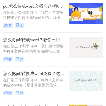
便于编辑和修改。那么pdf如何转换成
pdf怎么转成word文档？这4种方法操作起来很简单！
word文档呢？本文将介绍两种将PDF
在日常办公和学习中，我们经常需要
转换成Word文档的方法。
将PDF文件转换成Word文档，以便进
行编辑、修改或进一步处理。那么
赞
踩
PDF怎么转成Word文档呢？本文将介
绍四种将PDF转换成Word文档的高效
方法，帮助你轻松完成PDF到Word的
怎么将pdf转成word？教你三种方法转换！
转换。
在日常工作和学习中，我们经常需要
将PDF文件转换为可编辑的Word文
档，以便进行修改、编辑或进一步处
赞
踩
理。那么怎么将PDF转成Word呢？本
文将介绍三种将PDF转换为Word的高
效方法，帮助你轻松完成PDF到Word
怎么把pdf转换成word免费？这3个方法可以一试！
的转换。
在日常工作和学习中，将PDF文件转
换成Word格式是非常常见的需求，尤
其是在需要编辑和修改文档内容时。
赞
踩
那么怎么把pdf转换成word免费呢？本
文将介绍三种免费且高效的方法，帮
助您轻松完成PDF到Word的转换。