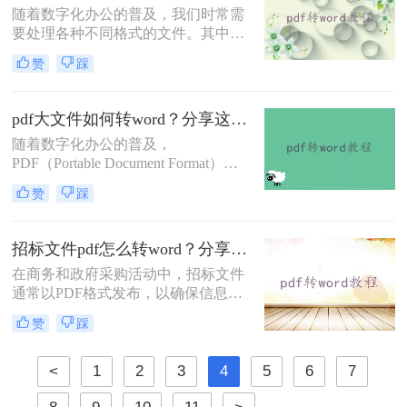
随着数字化办公的普及，我们时常需
为灵活和方便。那么怎样将pdf转word
要处理各种不同格式的文件。其中，
文档格式呢？以下将介绍四种将PDF
PDF（便携式文档格式）因其能在任
转换为Word文档格式的方法，帮助您
赞
踩
何设备上保持一致的版面而广受欢
轻松应对各种需求。
迎。然而，在编辑内容时，Word文档
通常更为便捷。因此，掌握将PDF文
pdf大文件如何转word？分享这三种方法！
件转换为Word文档的方法，对于提高
随着数字化办公的普及，
工作效率至关重要。那么pdf格式怎样
PDF（Portable Document Format）和
转word格式呢？本文将详细介绍几种
Word文档已成为我们日常工作中不可
将PDF转换为Word的有效方法。
赞
踩
或缺的文件格式。然而，在处理大型
PDF文件时，我们有时需要将其转换
为Word格式以便进行编辑和修改。那
招标文件pdf怎么转word？分享二个高效方法！
么pdf大文件如何转word呢？本文将详
在商务和政府采购活动中，招标文件
细介绍几种将PDF大文件转换为Word
通常以PDF格式发布，以确保信息的
文档的方法，帮助您更高效地完成工
完整性和安全性。然而，对于需要编
作。
赞
踩
辑、修改或重新排版招标文件的用户
来说，PDF格式可能显得不够灵活。
因此，将招标文件从PDF转换为Word
<
1
2
3
4
5
6
7
格式成为了一个常见的需求。本文将