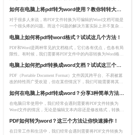
类型的PDF文件，特别是那些包含复杂布局、图形
需要将PDF文件转换为Word文档，以便进行更多的编辑和排
如何在电脑上将pdf转为word使用？教你转转大师的2个转换方法！
版。本文将介绍如何在电脑上将pdf转为word使用的方法，帮助
或图像的文件。在这种情况下，使用专门的PDF编
您轻松实现文件格式的转换。
辑软件可能更为合适。
对于很多人来说，将PDF文件转换为可编辑的Word文档可能是
一个很头疼的问题。而这个问题的解决方案实际上并不复杂，
三、使用第三方PDF转换器
只需几个简单的步骤，你就能够轻松地将PDF转为Word文档。
电脑上如何将pdf转word格式？试试这几个方法！
本文将带你逐步了解如何在电脑上将pdf转为word使用，让你的
文件编辑变得更加方便快捷。
一些专门的PDF编辑软件（如Adobe Acrobat）也提
PDF和Word是两种常见的文档格式，它们各有优点，也各有局
供了将PDF转换为Word的功能。以下是使用转转大
限性。有时候，我们需要将PDF文件中的内容转换为Word格
师PDF转换器操作为例进行PDF转Word的操作。
式，以便进行编辑、修改或重新排版。那么电脑上如何将pdf转
电脑上如何把pdf转换成word文档？试试这三个实用方法！
word格式呢？本文将详细介绍四种方法，帮助您在电脑上将
操作如下：
PDF转为Word格式。
1、下载转转大师客户端并打开。
PDF（Portable Document Format）文件因其跨平台、不易被篡
改的特性而广受欢迎，但在某些情况下，我们可能需要将其转
换为可编辑的Word文档。那么电脑上如何把pdf转换成word文
如何在电脑上将pdf转成word？分享3种简单方法~！
档呢？本文将介绍三种在电脑上将PDF转换为Word文档的方
法。
在电脑日常使用中，我们经常会遇到需要将PDF文件转换为
Word文件的情况，无论是编辑文本内容还是修改格式，转换格
式对我们的工作来说都是必不可少的。下面将为您详细介绍如
PDF如何转为word？这三个方法让你快速操作！
何在电脑上将pdf转成word，让您轻松应对各种文档处理需求
在日常工作和生活中，我们经常会遇到需要将PDF文件转换为