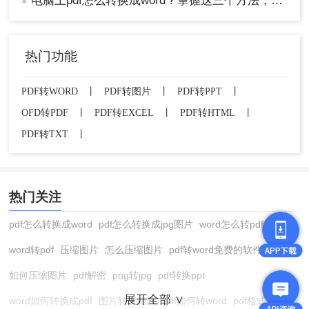
电脑上pdf怎么转换成word？掌握这三个方法，让文件转换变得轻松！
●
热门功能
PDF转WORD
丨
PDF转图片
丨
PDF转PPT
丨
OFD转PDF
丨
PDF转EXCEL
丨
PDF转HTML
丨
PDF转TXT
丨
热门关注
pdf怎么转换成word
pdf怎么转换成jpg图片
word怎么转pdf
word转pdf
压缩图片
怎么压缩图片
pdf转word免费的软件
如何压缩图片
pdf解密
png转jpg
pdf转换ppt
展开全部 ∨
word如何转换成pdf
图片转换格式
pdf如何转word
pdf格式转换