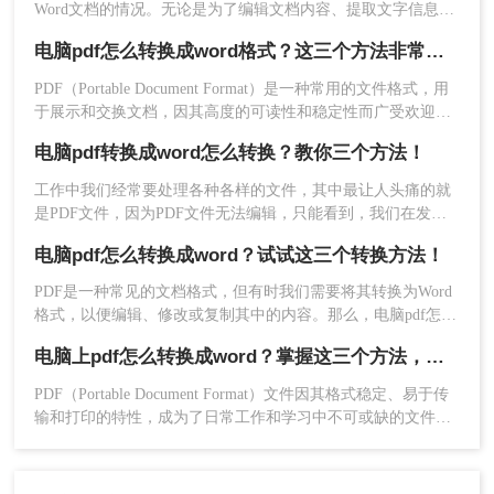
Word文档的情况。无论是为了编辑文档内容、提取文字信息还
是为了方便后续操作，PDF转Word都是一个非常实用的技能。
电脑pdf怎么转换成word格式？这三个方法非常实用！
2、打开软件就是默认PDF转Word了。
那么PDF如何转为word呢？本文将介绍几种简单有效的方法，
帮助你轻松实现PDF到Word的转换。
PDF（Portable Document Format）是一种常用的文件格式，用
于展示和交换文档，因其高度的可读性和稳定性而广受欢迎。
然而，有时候我们可能需要将PDF文件转换为Word格式，以便
电脑pdf转换成word怎么转换？教你三个方法！
于编辑、修改或进一步处理。那么电脑pdf怎么转换成word格式
呢？本文将介绍在电脑上将PDF转换成Word格式的几种方法。
工作中我们经常要处理各种各样的文件，其中最让人头痛的就
是PDF文件，因为PDF文件无法编辑，只能看到，我们在发送
之前往往将文档保存为PDF。但是编辑工作给大家带来了很多
电脑pdf怎么转换成word？试试这三个转换方法！
困扰，所以还是要把PDF转回Word。pdf转换成word这个问题该
如何解决？电脑pdf转换成word怎么转换。所以今天就为大家分
PDF是一种常见的文档格式，但有时我们需要将其转换为Word
享一下pdf转word的方法，一起来学习下！
格式，以便编辑、修改或复制其中的内容。那么，电脑pdf怎么
3、如果你想要批量转换文件可以一次选中多个文件
转换成word呢？本文将为您详细介绍几种简单又实用的方法。
加入，也可以直接添加文件夹，然后点击开始转
电脑上pdf怎么转换成word？掌握这三个方法，让文件转换变得轻松！
换。
PDF（Portable Document Format）文件因其格式稳定、易于传
输和打印的特性，成为了日常工作和学习中不可或缺的文件格
式。然而，当我们需要对PDF文档进行编辑或修改时，就需要
将其转换为可编辑的Word文档。那么电脑上PDF怎么转换成
Word呢？以下是在电脑上将PDF转换为Word的三种方法。