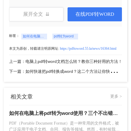
操作如下：
1、打开Microsoft Office Word。
展开全文 ⇊
在线PDF转WORD
2、在菜单栏中选择“文件”或“打开”。
3、在弹出的对话框中，找到并选择要转换的PDF文
件。
标签：
如何在电脑上将pdf转为word使用
pdf转为word
4、等待Word处理PDF文件。这可能需要一些时
间，具体取决于文件的大小和复杂性。在处理过程
本文为原创，转载请注明原网址:
https://pdftoword.55.la/news/16364.html
中，Word可能会提示您5、安装一些额外的组件或
插件，以支持PDF文件的转换。根据提示进行安装
上一篇：电脑上pdf转word文档怎么转？教你三种好用的方法！
即可。
下
一篇：如何快速把pdf转换成word？这二个方法让你快速操作！
6、一旦处理完成，可以保存转换后的Word文档。
此时，您可能会发现一些格式或排版上的差异。这
通常是由于PDF文件中的特殊格式或布局造成的。
您可以使用Word的编辑功能对转换后的文档进行进
相关文章
更多 >
一步调整和优化。
使用Microsoft Office Word进行PDF转Word的优点
如何在电脑上将pdf转为word使用？三个不出错的好方法！
是操作简便、容易上手。同时，由于Word是
Microsoft的知名产品之一，其稳定性和兼容性也得
PDF（Portable Document Format）是一种常用的文件格式，被
到了广泛认可。然而，这种方法可能不适用于所有
广泛应用于电子文档、合同、报告等领域。然而，有时候我们