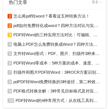
热门文章
更多 >
1
怎么将pdf转word？看看这五种转换方法！
2
pdf如何免费转化成word？四种方法对比与实操指南（附详细表格）
4、这样就完成啦~
3
PDF转Word的三种实用方法对比：可编辑、保格式、避风险！
以上就是今天分享如何在电脑上将pdf转为word使用
4
电脑上PDF怎么免费转换成Word？四种方法对比与实操指南（附详细表格）!
的方法啦。有需要的小伙伴可根据自己的需求选择
合适的方法使用哟~
5
文件转Word形式：PDF、图片、扫描件3种来源分别怎么处理！
6
PDF转Word零成本：5种方案的成本、速度、精度对比！
7
扫描件和图片PDF转Word：3种OCR方案识别率实测！
8
pdPDF转Word免费转换的3种途径，第二种效率最高！
9
PDF格式转换全解：3种常见目标格式及对应操作方法！
10
PDF转Word的4种常用方式：从在线工具到桌面软件全梳理！