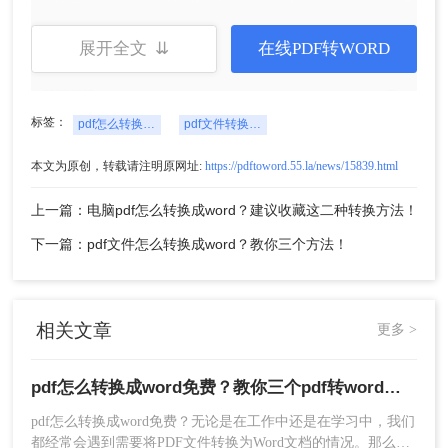
3、如果有要求的话设置一下转换设置。最后点击开始
展开全文 ⇊
在线PDF转WORD
转换，等待转换结果即可。
标签：
pdf怎么转换成word免费
pdf文件转换成word文档
本文为原创，转载请注明原网址:
https://pdftoword.55.la/news/15839.html
上一篇：电脑pdf怎么转换成word？建议收藏这二种转换方法！
下一篇：pdf文件怎么转换成word？教你三个方法！
4、转换成功，点击下载文档。
相关文章
更多 >
方法三、转转大师批量pdf转word
pdf怎么转换成word免费？教你三个pdf转word方法。
优点：
转换准确且无限制；可批量转换；功能齐全
pdf怎么转换成word免费？无论是在工作中还是在学习中，我们
都经常会遇到需要将PDF文件转换为Word文档的情况。那么，