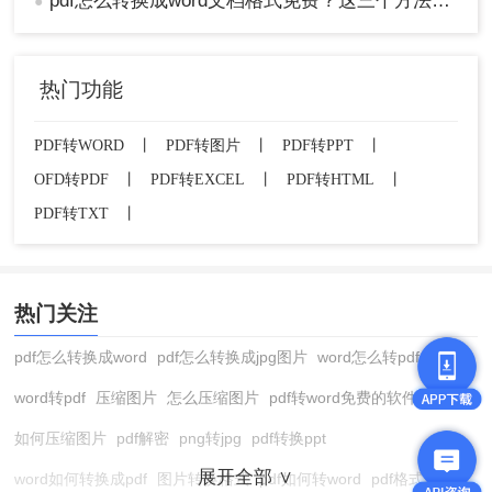
pdf怎么转换成word文档格式免费？这三个方法让你快速操作！
●
热门功能
PDF转WORD
丨
PDF转图片
丨
PDF转PPT
丨
OFD转PDF
丨
PDF转EXCEL
丨
PDF转HTML
丨
PDF转TXT
丨
热门关注
pdf怎么转换成word
pdf怎么转换成jpg图片
word怎么转pdf
word转pdf
压缩图片
怎么压缩图片
pdf转word免费的软件
如何压缩图片
pdf解密
png转jpg
pdf转换ppt
展开全部 ∨
word如何转换成pdf
图片转换格式
pdf如何转word
pdf格式转换