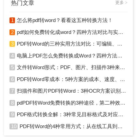
热门文章
更多 >
以上就是pdf怎么转换成word免费的方法，我们可以根
据自己的需要选择转换的方法，如果是大量的扫描版
1
怎么将pdf转word？看看这五种转换方法！
PDF建议使用方法三进行转换，文字版PDF则三个方
2
pdf如何免费转化成word？四种方法对比与实操指南（附详细表格）
法都可以直接使用！
3
PDF转Word的三种实用方法对比：可编辑、保格式、避风险！
4
电脑上PDF怎么免费转换成Word？四种方法对比与实操指南（附详细表格）!
5
文件转Word形式：PDF、图片、扫描件3种来源分别怎么处理！
6
PDF转Word零成本：5种方案的成本、速度、精度对比！
7
扫描件和图片PDF转Word：3种OCR方案识别率实测！
8
pdPDF转Word免费转换的3种途径，第二种效率最高！
9
PDF格式转换全解：3种常见目标格式及对应操作方法！
10
PDF转Word的4种常用方式：从在线工具到桌面软件全梳理！