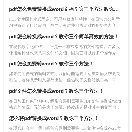
缺点：
需要下载软件
如何将PDF转换为Word文档呢？下面将介绍三种常用的方法。
pdf怎么免费转换成word文档？这三个方法教你轻松搞定！
1、下载转转大师客户端并打开。
PDF文件因其格式固定、不易被修改的特性，在日常办公和学
习中得到了广泛应用。然而，有时我们需要对PDF文件内容进
行编辑或修改，这就需要将PDF文件转换为可编辑的Word文
pdf怎么转换成word？教你三个简单高效的方法！
档。那么pdf怎么免费转换成word文档呢？本文将介绍三种免费
将PDF转换为Word文档的方法。
在现代数字化时代，PDF是一种非常常见的文件格式。许多人
使用这种格式来共享文件和文档，因为它可以跨多个操作系统
进行访问，并且不易被编辑或更改。然而，有时候我们可能需
pdf怎么免费转word？教你三个方法！
要将PDF转换成Word文档以便进行进一步编辑或修改。那么pdf
怎么转换成word呢？在本文中，我们将详细介绍使用不同方法
如果使用传统的编辑方式，我们可能需要手动重新输入或复制
将PDF文件转换为可编辑的Word文档的步骤和技巧。
粘贴，这样既费时又容易出错；但借助了文档转换工具，可以
将PDF转换为可编辑的Word文档，然后直接在文档中修改和调
pdf文件怎么转换成word？教你三个方法！
2、打开软件就是默认PDF转Word了。
整条款，轻松完成编辑任务。大家知道pdf怎么免费转word吗？
下面小编告诉你们~
在日常工作或学习中，经常会遇到需要将PDF文件转换成Word
格式的情况。无论是为了编辑、修改或者是对其中的文字内容
进行复制、粘贴，将PDF转换成Word格式都是非常有用的。那
怎么将pdf转换成word？教你三个方法！
么，pdf文件怎么转换成word呢？本文将详细介绍三种方法，确
保你可以轻松快速地将PDF文件转换成可编辑的Word格式。
在现代社会中，我们经常会遇到需要将PDF文件转换成Word文