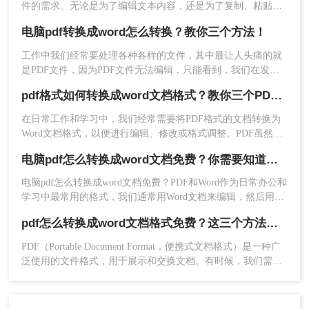
件的需求。无论是为了编辑文本内容，还是为了复制、粘贴或
进行其他操作，将PDF转换成Word可以极大地方便我们的工作
电脑pdf转换成word怎么转换？教你三个方法！
和学习。那么，怎么将pdf转换成word呢？本文将为大家提供详
细的教程及推荐一些高效的软件，帮助大家顺利完成转换任
工作中我们经常要处理各种各样的文件，其中最让人头痛的就
务。
是PDF文件，因为PDF文件无法编辑，只能看到，我们在发送
之前往往将文档保存为PDF。但是编辑工作给大家带来了很多
3、如果你想要批量转换文件可以一次选中多个文件加
pdf格式如何转换成word文档格式？教你三个PDF转换方法！
困扰，所以还是要把PDF转回Word。pdf转换成word这个问题该
如何解决？电脑pdf转换成word怎么转换。所以今天就为大家分
入，也可以直接添加文件夹，然后点击开始转换。
在日常工作和学习中，我们经常需要将PDF格式的文档转换为
享一下pdf转word的方法，一起来学习下！
Word文档格式，以便进行编辑、修改或格式调整。PDF虽然以
其跨平台兼容性和安全性著称，但在灵活性方面却不及Word文
电脑pdf怎么转换成word文档免费？你需要知道这三个方法！
档。那么pdf格式如何转换成word文档格式呢？本文将介绍三种
将PDF转换为Word文档格式的实用方法，帮助您轻松应对这一
电脑pdf怎么转换成word文档免费？PDF和Word作为日常办公和
需求。
学习中最常用的格式，我们通常用Word文档来编辑，然后用
PDF文件用来传输和打印；但很多时候因为PDF文件无法直接
pdf怎么转换成word文档格式免费？这三个方法让你快速操作！
修改编辑，所以我们会选择将PDF转Word再来进行修改；那今
天我们就来分享pdf转word的方法吧！
PDF（Portable Document Format，便携式文档格式）是一种广
泛使用的文件格式，用于展示和交换文档。有时候，我们需要
将PDF文件转换为Word文档，以便进行编辑或进一步处理。那
么pdf怎么转换成word文档格式免费呢？本文将介绍几种免费的
4、这样就完成啦~
方法来实现PDF到Word的转换。