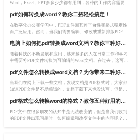
Word，Excel，PPT多多少少都有用到，各种的工作内容需要用
法，再也不用担心不会转格式！下面就一起来了解一下吧。
到不同的工具，在一些的情况下我们需要把PDF转换为Word格
2、在软件界面中添加需要转换的PDF文件，可以一
pdf如何转换成word？教你二招轻松搞定！
式，很多初入职场的小伙伴不清楚电脑pdf怎么转成word格式，
次性添加多个PDF文件进行批量转换。设置好转换
那么小编下面就来分享二个免费转换方法，一起来看看吧。
格式、转换模式、输出目录，点击【开始转换】
在数字化办公和学习中，PDF文件因其跨平台性和格式稳定性
而广泛应用。然而，当我们需要编辑、修改或重新排版PDF文
档的内容时，将其转换为Word格式就显得尤为重要。那么PDF
电脑上如何把pdf转换成word文档？教你三种好用的方法！
如何转换成Word呢？本文将介绍两种实用的PDF转Word方法，
帮助您轻松实现文件格式转换。
随着科技的不断发展和应用，越来越多的人在日常工作和学习
中需要将PDF文件转换为可编辑的Word文档。在过去，这可能
是一项繁琐且复杂的任务，但现在我们有许多便捷的方法和工
pdf文件怎么转换成word文档？为你带来二种好用的方法！
具来完成这个任务。那么电脑上如何把pdf转换成word文档呢？
本文将为您介绍几种最方便且高效的方法，帮助您在电脑上轻
当我们在网上下载一些文档，发现文档是PDF格式时，大家都
松将PDF转换为Word文档。
知道PDF文件是不易编辑的，文档下载下来也没法写，但是我
们可以转换成Word格式，如何将pdf文件怎么转换成word文档
pdf格式怎么转换word的格式？教你五种好用的方法！
转换前后效果对比：
呢？下面就来给大家讲讲pdf转word的方法吧。
PDF文件在很多朋友的认知中是无法改变的，但是当我们收到
的PDF文件出现问题时，如何编辑和改变文件中的内容呢？事
实上，只要你掌握了一些文件格式转换技巧，你就可以很容易
地解决PDF难以编辑的问题。例如，将pdf格式转换word的格
式，以便于编辑文档中的内容。你现在知道pdf格式怎么转换