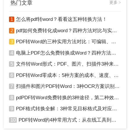
热门文章
更多 >
word的格式吗？不清楚的合作伙伴可以尝试遵循以下内容。我
相信你很快就能学会pdf转word的方法。
1
怎么将pdf转word？看看这五种转换方法！
优点：
支持批量转换、功能丰富，转换效果好，速
度快
2
pdf如何免费转化成word？四种方法对比与实操指南（附详细表格）
总结起来，将电脑中的PDF文件转换成Word格式是
一项相对简单的任务，只需要选择合适的工具并按
3
PDF转Word的三种实用方法对比：可编辑、保格式、避风险！
照操作步骤进行操作即可。希望本文能够对你有所
4
电脑上PDF怎么免费转换成Word？四种方法对比与实操指南（附详细表格）!
帮助！
5
文件转Word形式：PDF、图片、扫描件3种来源分别怎么处理！
6
PDF转Word零成本：5种方案的成本、速度、精度对比！
7
扫描件和图片PDF转Word：3种OCR方案识别率实测！
8
pdPDF转Word免费转换的3种途径，第二种效率最高！
9
PDF格式转换全解：3种常见目标格式及对应操作方法！
10
PDF转Word的4种常用方式：从在线工具到桌面软件全梳理！