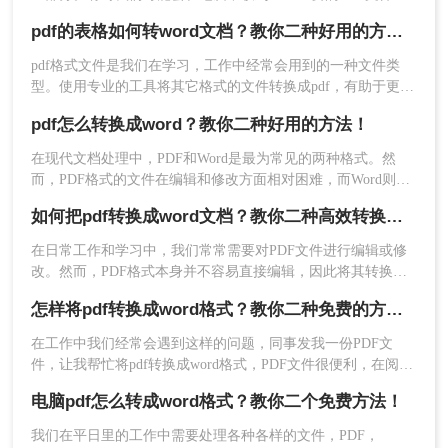
但由于一些需要进行编辑、修改或复用的原因，我们需要将其
pdf的表格如何转word文档？教你二种好用的方法！
转换成Word格式。本文将详细介绍电脑pdf如何转换成word格
式。​
pdf格式文件是我们在学习，工作中经常会用到的一种文件类
型。使用专业的工具将其它格式的文件转换成pdf，有助于更好
的文件传输。另外，将pdf格式转换成其他格式的文件，便于小
pdf怎么转换成word？教你二种好用的方法！
伙伴们修改文件的内容，编辑，比如将pdf转word文档，那么
pdf的表格如何转word文档呢？
在现代文档处理中，PDF和Word是最为常见的两种格式。然
官网网址：https://pdf.55.la/
而，PDF格式的文件在编辑和修改方面相对困难，而Word则更
操作步骤如下：
加灵活和易于操作。那么，有没有办法将PDF文件转换成Word
1、安装运行转转大师PDF转换器，选择【PDF转
如何把pdf转换成word文档？教你二种高效转换方法！
格式呢？答案是肯定的。本文将为您详细介绍pdf怎么转换成
换】→PDF转其他→【文件转Word】功能。
word，让您在日常的工作和学习中更加便捷。
在日常工作和学习中，我们常常需要对PDF文件进行编辑或修
改。然而，PDF格式本身并不容易直接编辑，因此将其转换为
Word文档成为了一种常见的需求。那么如何把pdf转换成word
怎样将pdf转换成word格式？教你二种免费的方法！
文档呢？本文将介绍两种有效的PDF转Word的方法。
在工作中我们经常会遇到这样的问题，同事发我一份PDF文
件，让我帮忙将pdf转换成word格式，PDF文件很便利，在阅读
和分享上极具优势，但是在编辑上不能直接编辑，要想编辑还
电脑pdf怎么转成word格式？教你二个免费方法！
得转换成word文档，那么问题来了，怎样将pdf转换成word格
式？这类操作对工作经验丰富的人自然不在话下，但对于职场
我们在平日里的工作中需要处理各种各样的文件，PDF，
新手来说，就让人很头疼了，学会这个将pdf转换成word格式方