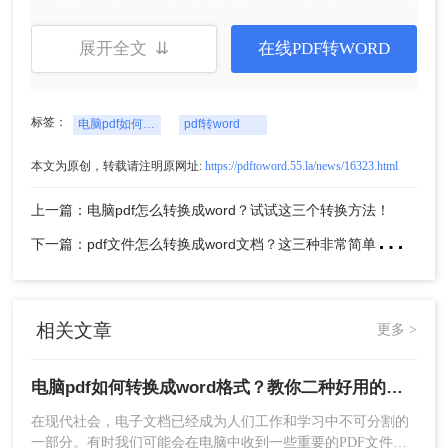
转换前后效果对比：
展开全文 ⇊
在线PDF转WORD
标签：
电脑pdf如何转换成word格式
pdf转word
本文为原创，转载请注明原网址:
https://pdftoword.55.la/news/16323.html
上一篇：电脑pdf怎么转换成word？试试这三个转换方法！
优点：
不限制平台、系统，手机电脑皆可操作，转
下
一篇：pdf文件怎么转换成word文档？这三种非常简单的转换方法！
换后可尽可能保留原格式
方法二、客户端软件批量pdf转word
相关文章
更多 >
转转大师PDF转换器客户端主持主流文件格式转
换，还包含PDF压缩、PDF解密、PDF拆分/合并等
多种实用办公功能。
电脑pdf如何转换成word格式？教你二种好用的方法！
在现代社会，电子文档已经成为人们工作和学习中不可分割的
一部分。有时我们可能会在电脑中收到一些重要的PDF文件，