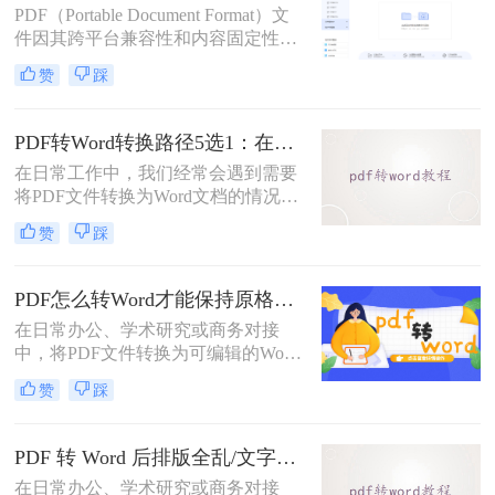
PDF（Portable Document Format）文
件因其跨平台兼容性和内容固定性而
广受欢迎，但在某些情况下，我们可
赞
踩
能需要将其转换为DOC（Microsoft
Word文档）格式以进行编辑和修改。
那么pdf文件怎么转换成doc文件呢？
PDF转Word转换路径5选1：在线、软件、手机端各场景最优解！
本文将介绍三种将PDF文件转换成
在日常工作中，我们经常会遇到需要
DOC文件的方法。
将PDF文件转换为Word文档的情况，
以便对内容进行编辑或修改。那么pdf
赞
踩
转word怎么转呢？本文将介绍五种将
PDF转换为Word的方法，帮助你选择
最适合自己的转换方式。
PDF怎么转Word才能保持原格式不变/版式不乱？3种专业有效方法全解析！
在日常办公、学术研究或商务对接
中，将PDF文件转换为可编辑的Word
文档是极高频的需求。但最令人头疼
赞
踩
的往往不是转换本身，而是转换后出
现的格式错乱、排版崩坏、图片移位
等“惨剧”。因此，很多人都在苦苦寻
PDF 转 Word 后排版全乱/文字错位/串行/乱跑怎么办？3种高保真转换方法全解析
找“PDF怎么转Word才能保持原格式
在日常办公、学术研究或商务对接
不变/版式不乱”的完美方案。