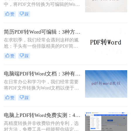
中，将PDF文件转换为可编辑的Word
文档是极高频的需求。但最令人头疼
赞
踩
的往往不是转换本身，而是转换后出
现的格式错乱、排版崩坏、图片移位
等“惨剧”。面对PDF 转 Word 后排版
简历PDF转Word可编辑：3种方法保留排版不乱的实测！
全乱/文字错位/串行/乱跑怎么办这一
在求职季，我们经常会遇到这样的尴
难题，很多人尝试了各种免费工具却
尬：手头有一份排版精美的PDF简
依然无法解决。
历，但招聘系统只允许上传Word格
赞
踩
式，或者HR希望能直接在简历上修
改批注。面对这种情况，掌握pdf简历
怎么转word简历的技巧就显得至关重
电脑端PDF转Word文档：3种有效方法的具体操作步骤！
要。直接复制粘贴不仅会打乱排版，
在日常办公和学习中，我们经常需要
还可能丢失关键信息。
将PDF文件转换为Word文档以便于编
辑和修改。那么电脑上pdf怎么转换成
赞
踩
word文档呢？本文将介绍三种将PDF
转换为Word文档的方法，帮助您轻松
完成PDF到Word的转换。
电脑上PDF转Word免费实测：4个方案的转换效果和注意事项！
高精度转换并非收费软件的专利，选
对方法，免费工具一样能帮你搞定复