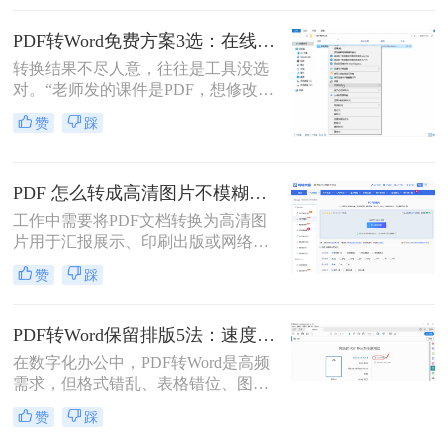
将PDF转换为可编辑的Word文档成为
许多用户的刚需。那么pdf怎么转换成
PDF转Word免费方案3选：在线免费额度、客户端试用和Word自带的区别！
word文档呢？本文将详细介绍五种常
转换结果不尽人意，往往是工具没选
用的PDF转Word方法，帮助您选择最
对。“老师发的课件是PDF，想修改内
适合自己的解决方案。
容怎么办？”“客户发来的合同是
赞
踩
PDF，需要调整条款怎么处理？”从事
办公软件测评多年，小编每天在后台
看到最多的，就是这类关于PDF编辑
PDF 怎么转成高清图片不模糊？5种高清转换方法（2026实测指南）
的“灵魂拷问”。
工作中需要将PDF文档转换为高清图
片用于汇报展示、印刷出版或网络分
享，但转换后图片模糊不清、细节丢
赞
踩
失、放大后出现马赛克……这些"清
晰度灾难"不仅影响专业形象，更可
能导致重要信息无法识别。那么PDF
PDF转Word保留排版5法：速度优先还是排版优先？选择指南！
怎么转成高清图片不模糊呢？别再忍
在数字化办公中，PDF转Word是高频
受模糊图片！本文直击痛点，提供可
需求，但格式错乱、表格错位、图片
立即执行的高清转换方案，助您10分
错位等问题频发。许多用户盲目使用
钟内获得印刷级清晰度！
赞
踩
在线工具，导致文档返工重做。那么
pdf转word怎么保留原排版呢？本文基