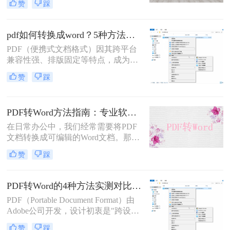
赞
踩
换工具需付费或存在隐私风险，那么
如何不花钱将pdf转word呢？本文精选
5种完全免费的解决方案。所有方法
pdf如何转换成word？5种方法从免费到编程实测对比！
均基于官方或开源平台，确保零成
PDF（便携式文档格式）因其跨平台
本、无广告、无数据泄露。无需任何
兼容性强、排版固定等特点，成为文
付费，即可实现高质量转换，告别格
档共享和存档的首选。但若需编辑内
式错乱与隐私担忧！
赞
踩
容或调整格式，需将PDF转换为
Word。那么pdf如何转换成word呢？
本文整理 5种主流转换方法，帮助用
PDF转Word方法指南：专业软件、在线工具、Word内置与改后缀名4种方案对比！
户高效完成转换。
在日常办公中，我们经常需要将PDF
文档转换成可编辑的Word文档。那么
如何将pdf转换成word呢？本文将介绍
赞
踩
几种常用的PDF转Word的方法，助您
高效完成文档转换。
PDF转Word的4种方法实测对比（附还原度对比表）！
PDF（Portable Document Format）由
Adobe公司开发，设计初衷是"跨设备
一致性呈现"——无论在什么设备上
赞
踩