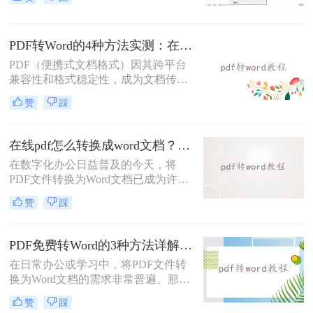
打开，排版都完全一样。这个优点也
正是它难以编辑的原因：PDF内部用
固定坐标记录每个文字、图形的精确
PDF转Word的4种方法实测：在线工具、Word、Adobe与开源软件对比！！
位置，而Word是流式排版，内容从上
到下流动、自动换行。
PDF（便携式文档格式）因其跨平台
兼容性和格式稳定性，成为文档传输
的首选格式。然而，当我们需要编辑
赞
踩
文档内容时，将其转换为Word格式
（.docx）更为方便。那么pdf转换成
word怎么转呢？本文将详细介绍几种
在线pdf怎么转换成word文档？PDF猫与转转大师2种在线工具使用指南与功能对比！
常用的PDF转Word方法，助您轻松完
在数字化办公日益普及的今天，将
成转换。
PDF文件转换为Word文档已成为许多
职场人士和学生群体的日常需求。
赞
踩
PDF格式虽然便于分享和保持格式一
致，但编辑起来却相对麻烦。因此，
找到一种高效、便捷的在线转换方法
PDF免费转Word的3种方法详解：复制粘贴、在线工具与Word内置转换效果对比！
显得尤为重要。那么在线pdf怎么转换
在日常办公或学习中，将PDF文件转
成word文档呢？本文将介绍两种在线
换为Word文档的需求非常普遍。那么
将PDF转换成Word文档的方法。
pdf怎么免费转换成word文档呢？本文
赞
踩
将重点介绍三种免费且无需专业技能