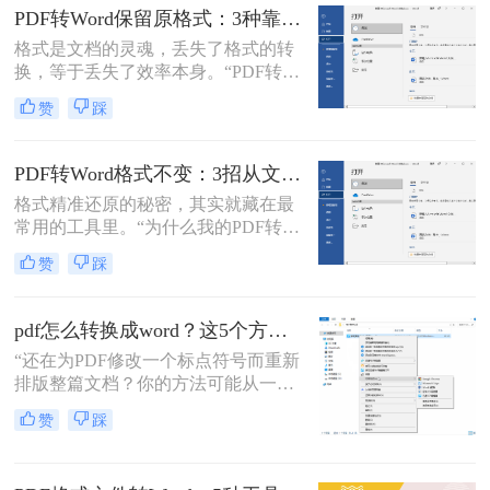
了。
背后，是无数职场人和内容创作者面
PDF转Word保留原格式：3种靠谱方法的关键参数配置！
对合同、报告、文献时，渴望高效提
格式是文档的灵魂，丢失了格式的转
取、编辑信息的真切需求。
换，等于丢失了效率本身。“PDF转完
Word，排版全乱了，还不如自己重打
赞
踩
一遍！”这是小编在后台收到最多的
吐槽之一。作为一名深耕办公软件领
域多年的测评博主，我深知一份格式
PDF转Word格式不变：3招从文件选择到输出设置全流程！
错乱、需要手动调整数小时的Word文
格式精准还原的秘密，其实就藏在最
档，对职场人来说是多么糟糕的体
常用的工具里。“为什么我的PDF转成
验。那么pdf转word如何保留原格式
Word后，格式全乱了？”——这是小
呢？
赞
踩
编在后台收到最多的问题之一。相信
无数职场人和内容创作者都曾为此头
疼：一份精心排版的报告、合同或方
pdf怎么转换成word？这5个方法亲测有效，职场人必备技能！
案，转换后却面目全非，表格错位、
“还在为PDF修改一个标点符号而重新
字体变异、版面混乱，不得不花费大
排版整篇文档？你的方法可能从一开
量时间重新调整。
始就错了。”作为一名深耕电脑办公
赞
踩
软件领域多年的测评博主，小编每天
都能在后台看到大量关于文档格式转
换的求助。