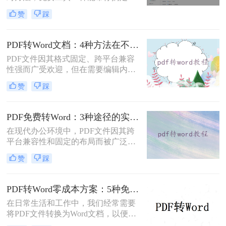
杂排版。“免费的工具转换效果肯定
赞
踩
很差吧？”这是我作为办公软件测评
博主最常听到的误解。许多职场人在
处理pdf转word时，往往陷入“收费软
PDF转Word文档：4种方法在不同文件类型下的转换效果！
件太贵，免费工具怕坑”的两难境
PDF文件因其格式固定、跨平台兼容
地。那么电脑上怎么把pdf转成word免
性强而广受欢迎，但在需要编辑内容
费呢？
时，将其转换为可编辑的Word文档成
赞
踩
为刚需。那么pdf怎么转换成word文档
呢？本文将系统梳理6种主流转换方
法，助您高效完成格式转换。
PDF免费转Word：3种途径的实际费用、限制和效果对比！
在现代办公环境中，PDF文件因其跨
平台兼容性和固定的布局而被广泛使
用。然而，在需要对内容进行编辑
赞
踩
时，我们往往需要将其转换为Word文
档。那么如何免费转换pdf格式为word
呢？本文将介绍三种常用的免费方法
PDF转Word零成本方案：5种免费路径的适用边界和效果评估！
来实现这一目标。
在日常生活和工作中，我们经常需要
将PDF文件转换为Word文档，以便进
行编辑、修改或进一步处理。然而，