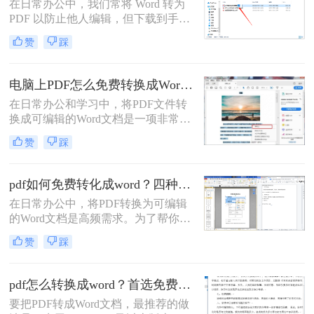
在日常办公中，我们常将 Word 转为
PDF 以防止他人编辑，但下载到手的
PDF 往往又需要修改内容，这时就不
赞
踩
得不将 PDF 再转回 Word。然而，很
多用户尝试后发现：要么转换后排版
错乱，要么工具捆绑广告，甚至文件
电脑上PDF怎么免费转换成Word？四种方法对比与实操指南（附详细表格）!
受损。那么 PDF 如何改成 Word 文
在日常办公和学习中，将PDF文件转
档？本文从 转换质量、操作难度、文
换成可编辑的Word文档是一项非常高
件安全、批量能力 四个维度，对比三
频的需求。PDF虽然版式固定、不易
种主流方法，帮助您快速选出最合适
赞
踩
篡改，但编辑修改较为困难，而Word
的那一种。
文档则更便于调整格式和修改内容。
为了帮你快速选出最适合自己的转换
pdf如何免费转化成word？四种方法对比与实操指南（附详细表格）
方式，下表汇总了四种主流免费方法
在日常办公中，将PDF转换为可编辑
的核心差异：
的Word文档是高频需求。为了帮你快
速选出最适合自己的方案，下表汇总
赞
踩
了四种主流免费方法的核心差异：
pdf怎么转换成word？首选免费工具，复杂文件再上专业软件！
要把PDF转成Word文档，最推荐的做