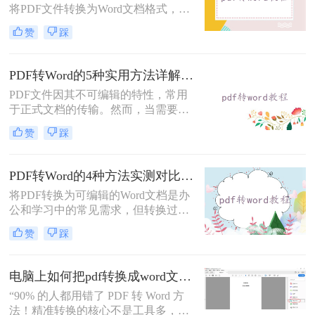
将PDF文件转换为Word文档格式，以
便进行编辑和修改。那么电脑pdf怎么
赞
踩
转word文档格式免费呢？本文将介绍
三种实用的免费方法，帮助您轻松实
现PDF到Word的转换。
PDF转Word的5种实用方法详解：含扫描件OCR处理与格式校对指南！
PDF文件因其不可编辑的特性，常用
于正式文档的传输。然而，当需要对
PDF内容进行修改时，将其转换为可
赞
踩
编辑的Word文档是必要的。那么pdf
怎么转换成word呢？本文将介绍5种
常见且高效的方法，帮助您快速完成
PDF转Word的4种方法实测对比：在线工具、Adobe Acrobat、Word内置与OCR识别方案选择！
转换。
将PDF转换为可编辑的Word文档是办
公和学习中的常见需求，但转换过程
中常出现格式错乱、图片丢失等问
赞
踩
题。那么pdf文档怎么转换成word格式
呢？本文将系统介绍几种主流方法，
助你高效完成转换。
电脑上如何把pdf转换成word文档？这3个高效精准的方法，让你办公效能翻倍！
“90% 的人都用错了 PDF 转 Word 方
法！精准转换的核心不是工具多，而