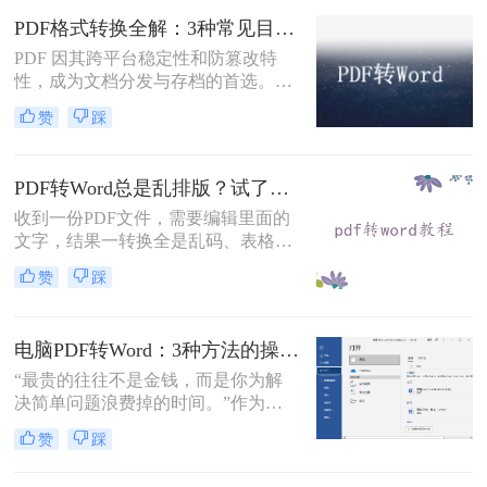
用固定坐标记录每个文字、图形的精
PDF格式转换全解：3种常见目标格式及对应操作方法！
确位置，而Word是流式排版，内容从
PDF 因其跨平台稳定性和防篡改特
上到下流动、自动换行。
性，成为文档分发与存档的首选。但
当需要编辑内容、调整格式或提取文
赞
踩
本时，将其转换为可编辑的 Word 文
档（.docx）就成为刚需。那么怎么转
换pdf格式呢？以下分方法解析当前主
PDF转Word总是乱排版？试了好几个办法，这几个真的能用！
流转换途径。
收到一份PDF文件，需要编辑里面的
文字，结果一转换全是乱码、表格错
位、图片跑偏——这种糟心事估计不
赞
踩
少人都遇到过。其实pdf怎么转换成
word这个问题，并不是某一个工具就
能通杀所有情况的，关键得看你手里
电脑PDF转Word：3种方法的操作步骤和常见报错处理！
的PDF是什么类型、要转几个文件、
对排版要求高不高。本文就按不同场
“最贵的往往不是金钱，而是你为解
景，把我自己实际用过、觉得靠谱的
决简单问题浪费掉的时间。”作为专
几种方法整理出来，包括在线直接
注电脑办公软件测评多年的博
赞
踩
转、批量处理、以及对排版要求高时
主，“电脑怎么将pdf转换成word免
该怎么操作，看完你就知道该选哪个
费”是我被问及最多的问题之一。这