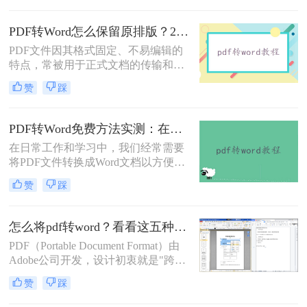
的PDF转Word方法，助您快速解决问
题。
PDF转Word怎么保留原排版？2种方法对比：Adobe Acrobat DC与专业转换软件实测
PDF文件因其格式固定、不易编辑的
特点，常被用于正式文档的传输和存
档。然而，当我们需要编辑PDF内容
赞
踩
时，将其转换为Word文档是常见需
求。但许多用户在转换后发现排版混
乱，影响使用体验。那么pdf转word怎
PDF转Word免费方法实测：在线工具、Word内置功能与手动复制3种方式对比！
么保留原排版呢？本文将介绍两种方
在日常工作和学习中，我们经常需要
法，帮助你在PDF转Word时尽可能保
将PDF文件转换成Word文档以方便编
留原排版。
辑。那么怎么不花钱把pdf转成word
赞
踩
呢？以下是三种可以免费使用的PDF
转Word的方法，帮助您根据具体需求
选择最适合的方式。
怎么将pdf转word？看看这五种转换方法！
PDF（Portable Document Format）由
Adobe公司开发，设计初衷就是"跨设
备一致性呈现"——无论在什么设备
赞
踩
上打开，排版都完全一样。这个优点
也正是它难以编辑的原因：PDF内部