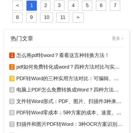
<
1
2
3
4
5
6
7
于Windows 10/11系统实测，系统梳理
5种安全有效方法，明确标注每种方
8
9
10
11
>
案的适用边界与关键细节，助您高效
保留原排版，让文档转换不再是痛
点！
热门文章
更多 >
1
怎么将pdf转word？看看这五种转换方法！
2
pdf如何免费转化成word？四种方法对比与实操指南（附详细表格）
3
PDF转Word的三种实用方法对比：可编辑、保格式、避风险！
4
电脑上PDF怎么免费转换成Word？四种方法对比与实操指南（附详细表格）!
5
文件转Word形式：PDF、图片、扫描件3种来源分别怎么处理！
6
PDF转Word零成本：5种方案的成本、速度、精度对比！
7
扫描件和图片PDF转Word：3种OCR方案识别率实测！