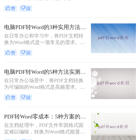
是选对适配场景”职场中，“PDF 转
赞
踩
Word” 是高频刚需 —— 项目报告需提
取数据、合同文件要修改条款、学术
论文需调整格式，稍有不慎就会出现
电脑PDF转Word的3种实用方法对比：转换软件、Word内置功能与在线工具详解！
排版错乱、文字丢失、表格变形等问
在日常办公和学习中，将PDF文档转
题。
换为Word格式是一项常见的需求。
Word文档因其易于编辑和修改的特点
赞
踩
而备受青睐。那么电脑上pdf怎么转换
成word呢？本文将介绍三种将PDF转
换成Word的实用方法。
电脑PDF转Word的5种方法实测指南：从在线工具到OCR识别与命令行自动化！
在日常办公场景中，将PDF文档转换
为可编辑的Word格式是高频需求。那
么电脑pdf怎么转换成word呢？本文综
赞
踩
合2025年最新技术动态，系统解析
PDF转Word的实战方案。
PDF转Word零成本：5种方案的成本、速度、精度对比！
在文档处理中，PDF文件常因格式固
定难以编辑，转换为Word格式能显著
提升工作效率。然而，市面上许多转