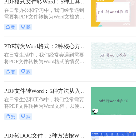
PDF格式文件转Word：5种工具按文件来源和用途对照选择！
在日常办公和学习中，我们经常遇到
需要将PDF文件转换为Word文档的需
求。PDF格式的文件如何转Word一直
赞
踩
是困扰许多用户的难题。无论是需要
编辑合同条款、修改论文内容，还是
调整报告格式，掌握高效的PDF转
PDF转为Word格式：2种核心方法的适用场景和操作差异！
Word技巧都至关重要。本文将为您详
在日常生活中，我们经常会遇到需要
细介绍几种经过实践验证的有效方
将PDF文件转换为Word格式的情况，
法，帮助您快速解决格式转换问题。
以便于编辑和修改文件内容。那么如
赞
踩
何将pdf转为word格式呢？本文将介绍
两种将PDF转为Word的方法。
PDF文件转Word：5种方法从入门到避坑的实操指南！
在日常生活和工作中，我们经常需要
将PDF文件转换为Word文档，以便于
编辑和修改。那么怎么把pdf文件转换
赞
踩
成word呢？本文将详细介绍几种将
PDF文件转换成Word文档的方法，帮
助大家轻松应对这一需求。
PDF转DOC文件：3种方法按Word版本兼容性选择！