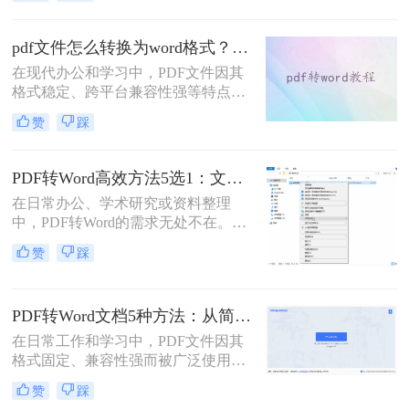
了？”、“字体全变了，我还得一个个
调？”——相信这是无数职场人在将
PDF转为Word文档时，最崩溃的瞬
pdf文件怎么转换为word格式？这3种转换方法可以尝试下！
间。一份精心排版的PDF报告，转换
在现代办公和学习中，PDF文件因其
后却变成需要“二次加工”的混乱文
格式稳定、跨平台兼容性强等特点而
档，不仅浪费时间，更可能引发关键
被广泛使用。然而，当需要编辑PDF
信息错漏的风险。那么pdf转word怎么
赞
踩
文件中的内容时，将其转换为Word格
保留原排版呢？
式变得尤为重要。那么pdf文件怎么转
换为word格式呢？本文将介绍三种简
PDF转Word高效方法5选1：文件大小和类型决定用哪个！
单实用的方法，帮助您轻松将PDF文
在日常办公、学术研究或资料整理
件转换为Word格式。
中，PDF转Word的需求无处不在。那
么pdf怎么转换成word呢？本文将系统
赞
踩
解析5种主流方法，涵盖不同场景，
助你轻松应对各类转换难题。
PDF转Word文档5种方法：从简单复制到专业软件的适用范围！
在日常工作和学习中，PDF文件因其
格式固定、兼容性强而被广泛使用。
然而，PDF的静态特性也带来了编辑
赞
踩
困难的问题。为了便于修改和协作，