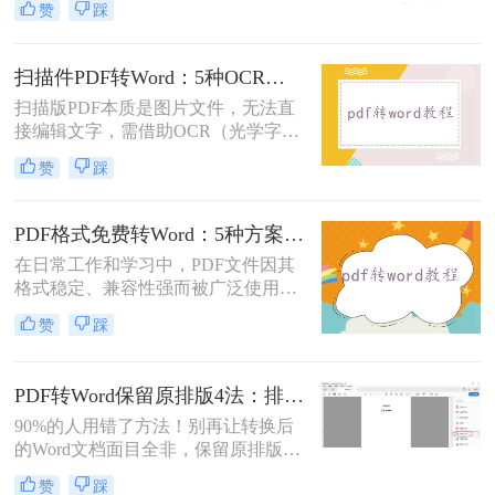
赞
踩
市面上许多PDF转Word工具都需要付
费使用。那么pdf怎么转换成word不花
钱呢？本文将介绍几种不花钱的常用
扫描件PDF转Word：5种OCR方案的识别精度和速度对比！
方法，帮助您轻松实现PDF到Word的
扫描版PDF本质是图片文件，无法直
转换。
接编辑文字，需借助OCR（光学字符
识别）技术提取文字并转换为可编辑
赞
踩
的Word格式。那么扫描pdf怎么转换
成word文档呢？本文将介绍系统梳理
5种主流方案，助您高效完成转换。
PDF格式免费转Word：5种方案的速度、精度、文件限制对比！
在日常工作和学习中，PDF文件因其
格式稳定、兼容性强而被广泛使用。
然而，当需要对PDF内容进行编辑
赞
踩
时，很多人会遇到困难。此时，将
PDF转换为可编辑的Word文档就成为
必要操作。面对"pdf格式怎么免费转
PDF转Word保留原排版4法：排版优先模式、OCR选项和格式修复全流程！
换成word"这一常见需求，本文将为
90%的人用错了方法！别再让转换后
您详细介绍五种安全、高效且完全免
的Word文档面目全非，保留原排版的
费的转换方法，帮助您轻松实现格式
秘密就在这里。“这表格怎么全乱
转换。
赞
踩