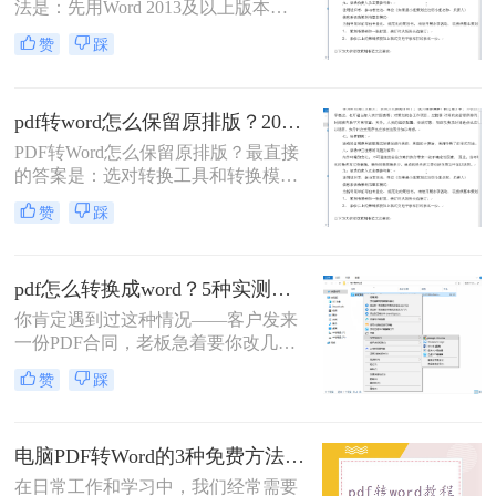
法是：先用Word 2013及以上版本直
接打开PDF（免费、无损）、再用
赞
踩
Google Drive在线转换（免费、云
端），如果遇到扫描件或复杂排版，
最后用专业的转转大师pdf转换器兜
pdf转word怎么保留原排版？2026最新实测，这5种方法从免费到专业全搞定！
底。
PDF转Word怎么保留原排版？最直接
的答案是：选对转换工具和转换模式
——可编辑PDF优先用Word直接打开
赞
踩
或专业转换软件的“排版优先”模式，
扫描件PDF必须用带OCR识别功能的
工具才能还原文字与版面。 这是解决
pdf怎么转换成word？5种实测方法，从免费到专业全攻略！
排版错乱、表格移位、字体变样等问
题的核心原则。
你肯定遇到过这种情况——客户发来
一份PDF合同，老板急着要你改几个
字；老师上传的PDF课件，你想复制
赞
踩
一段做笔记；或者自己扫描的纸质文
件，想直接编辑里面的文字。不管你
是办公室文员、学生，还是自由职业
电脑PDF转Word的3种免费方法实测：含效果对比与适用场景说明！
者，“pdf怎么转换成word”绝对是高频
刚需。
在日常工作和学习中，我们经常需要