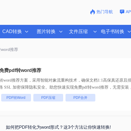
热门导航
A
CAD转换
图片转换
文件压缩
电子书转换
转word推荐
费pdf转word推荐
转word推荐
方案，采用智能对象流重构技术，确保文档1:1高保真还原且
处理， 全链路 SSL 加密保障隐私安全。助您快速实现
免费pdf转word推荐
，无需安装
：
PDF转Word
PDF压缩
PDF合并
如何把PDF转化为word形式？这3个方法让你快速转换!