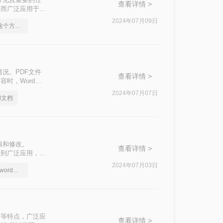
查看详情 >
的特性而广泛应用于文
而更受用户青睐。那
2024年07月09日
如何免费pdf转word-这个方法超简单的
d表格的有效方
况。PDF文件
查看详情 >
时，Word文
三种将PDF转换
2024年07月07日
d文档
辑和修改。
查看详情 >
性而受到广泛应用，但
将详细介绍几种将
2024年07月03日
教你怎么把pdf文档转word文档
。
于打印等特点，广泛应
查看详情 >