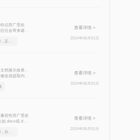
打印的特点而广受欢
查看详情 >
式往往会带来诸多
重要。那么怎么将
2024年06月01日
如何将pdf转换为word，正确的操作方法
稳定的文档展示效果，
查看详情 >
、修改或提取内容
成WORD呢？下
2024年06月01日
法
跨平台兼容性而广受欢
查看详情 >
ocx或.doc
转换成Word的
2024年06月01日
如何将pdf转换为word，分享一种简单的方法