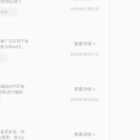
d文档以便于编
方法，帮助您轻松
2024年07月01日
pdf怎么转word，教你几个方法
定性，被广泛应用于各
查看详情 >
为Word文档
变为Word文档
2024年06月27日
d格式的方法，你学会了吗
编辑的PDF格
查看详情 >
文档再进行编辑
2024年06月24日
而备受欢迎。然
查看详情 >
重要。那么pdf