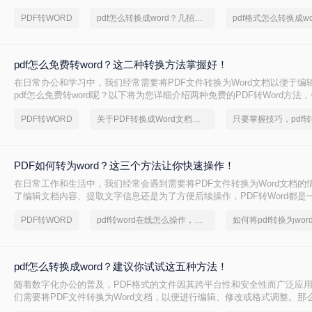
文件怎么转换成word文档呢？本文将详细介绍四种将PDF文件转换为Wor
PDF转WORD
pdf怎么转换成word？几招轻松搞定
给出一些实用的技巧和注意事项。
pdf怎么免费转word？这二种转换方法掌握好！
在日常办公和学习中，我们经常需要将PDF文件转换为Word文档以便于编
pdf怎么免费转word呢？以下将为您详细介绍两种免费的PDF转Word方法
步骤和工具特点。
PDF转WORD
关于PDF转换成Word文档你有没有好的方法
PDF如何转为word？这三个方法让你快速操作！
在日常工作和生活中，我们经常会遇到需要将PDF文件转换为Word文档的
了编辑文档内容、提取文字信息还是为了方便后续操作，PDF转Word都是
技能。那么PDF如何转为word呢？本文将介绍几种简单有效的方法，帮助你
PDF转WORD
pdf转word在线怎么操作，花一分钟阅读，让你受益匪浅
Word的转换。
pdf怎么转换成word？建议你试试这五种方法！
随着数字化办公的普及，PDF格式的文件因其跨平台性和安全性而广泛应
们需要将PDF文件转换为Word文档，以便进行编辑、修改或格式调整。那么
成Word呢？下面将介绍五种将PDF转换为Word的方法，帮助您轻松应对