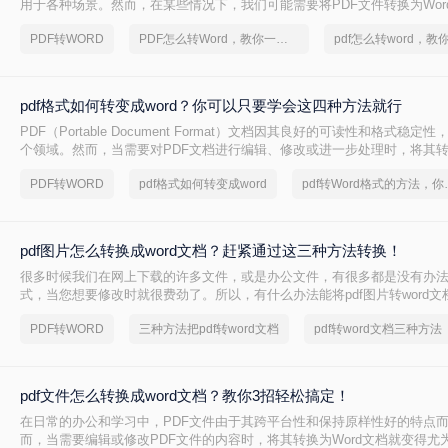
用于各种场景。然而，在某些情况下，我们可能需要将PDF文件转换为Wor
辑和修改。那么PDF怎么转Word呢？以下将详细介绍几种PDF转Word的
PDF转WORD
PDF怎么转Word，教你一个方法
完成转换。
pdf格式如何转变成word？你可以只要学会这四种方法就行
PDF（Portable Document Format）文档因其良好的可读性和格式稳
个领域。然而，当需要对PDF文档进行编辑、修改或进一步处理时，将其转换
就显得尤为重要。那么pdf格式如何转变成word呢？以下是四种将PDF格式转
PDF转WORD
pdf格式如何转变成word
pdf转Wor
的常用方法：
pdf图片怎么转换成word文档？赶紧通过这三种方法转换！
很多时候我们在网上下载的许多文件，或是办公文件，有很多都是没有办法
式，当您想要修改时就很费劲了。所以，有什么办法能将pdf图片转word
呢？今日小编分享pdf图片怎么转换成word文档！
PDF转WORD
三种方法把pdf转word文档
pdf转word文档三种方法
pdf文件怎么转换成word文档？教你3招轻松搞定！
在日常的办公和学习中，PDF文件由于其跨平台性和保持原样性好的特点
而，当需要编辑或修改PDF文件的内容时，将其转换为Word文档就变得尤为