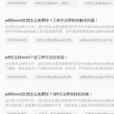
PDF转WORD
PDF怎么转Word，用这个方法试试
pdf转word文档怎么免费转？三种方法帮助你解决问题！
在日常生活和工作中，我们经常会遇到需要将PDF文件转换为Word文档的
些PDF转Word的转换工具可能需要付费，对于预算有限或偶尔需要转换的
一种免费且高效的方法显得尤为重要。那么pdf转word文档怎么免费转呢
PDF转WORD
三种方法把pdf转word文档
pdf转word文档三种方法
介绍几种免费将PDF转换为Word文档的方法，帮助您轻松完成文件格式的
pdf怎么转word？这三种方法任你选！
在日常办公和学习中，我们经常会遇到需要将PDF文件转换为Word文档的
了编辑、修改还是为了方便在Word中进一步处理，PDF转Word的需求都相
怎么转word呢？以下将介绍三种高效的方法，帮助您轻松实现PDF到Word
PDF转WORD
三种方法把pdf转word文档
免费pdf转word的三种方
pdf转word文档怎么免费转？3种方法帮你轻松转换！
在日常工作和学习中，我们经常会遇到需要将PDF文档转换为Word文档的
多在线转换工具收费并且质量参差不齐，因此很多人都在寻找免费且高质量的P
方法。那么pdf转word文档怎么免费转呢？本文将为您详细介绍几种免费的PD