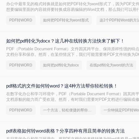
办公中最常见的格式转换就是如何把PDF转化为word形式了，因为PDF文
想要编辑里面的内容就得要转换成容易编辑的Word文档，那么我们可以用什
转word呢？给大家推荐一个好用的工具，大家可以搜索转转大师PDF转换
PDF转WORD
如何把PDF转化为word形式
进行在线转换。
如何把pdf转化为docx？这几种在线转换方法快来了解下！
PDF（Portable Document Format）文件因其跨平台、保持原样性强
文档分享和保存。然而，在某些情况下，我们可能需要将PDF文件转换为DOCX（
Word的文档格式），以便进行编辑、修改或进一步处理。那么如何把pdf转化
PDF转WORD
如何把pdf转化为docx
在线pdf转化为word的方法
文将介绍几种将PDF转化为DOCX的方法，帮助用户根据自己的需求选择
pdf格式的文件如何转word？这4种方法帮你轻松转换！
在数字化办公和学习环境中，PDF（Portable Document Format）因
文档原貌的能力而广受欢迎。然而，有时我们需要对PDF文档进行编辑或
换为Word格式就变得尤为重要。那么pdf格式的文件如何转word​呢？本文
PDF转WORD
一个方法，轻松便捷的帮你搞定pdf转word！
PDF文件转换为Word文档的方法，并探讨各自的优缺点及适用场景。
pdf表格如何转word表格？分享四种有用且简单的转换方法
在日常的办公和学习环境中，将PDF文档中的表格转换为Word表格是一项