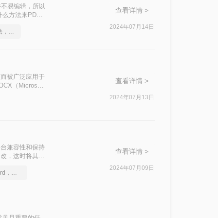
件不易编辑，所以
查看详情 >
么方法来PDF
器，然后点击进去
2024年07月14日
这2个PDF转Word的方法，高效率转换，排版不乱码！
的特点而被广泛应用于
查看详情 >
Microsoft
为docx呢？本
2024年07月13日
合适的方式。
其跨平台兼容性和保持
查看详情 >
修改，这时将其转
将详细介绍几种将
2024年07月09日
一分钟搞定PDF转Word，这2种简单方法，任意选择
常见且重要的任