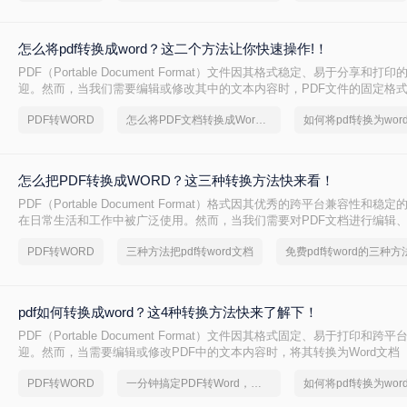
怎么将pdf转换成word？这二个方法让你快速操作!！
PDF（Portable Document Format）文件因其格式稳定、易于分享和
迎。然而，当我们需要编辑或修改其中的文本内容时，PDF文件的固定格
不便。这时，将PDF转换成Word文档（如.docx或.doc格式）就显得尤为
PDF转WORD
怎么将PDF文档转换成Word文档，有什么快速的方法
pdf转换成word呢？下面，我将详细介绍二种将PDF转换成Word的方法。
怎么把PDF转换成WORD？这三种转换方法快来看！
PDF（Portable Document Format）格式因其优秀的跨平台兼容性和
在日常生活和工作中被广泛使用。然而，当我们需要对PDF文档进行编辑
时，便需要将其转换为Word（DOC或DOCX）格式。那么怎么把PDF转换
PDF转WORD
三种方法把pdf转word文档
免费pdf转word的三种方
面，我将详细介绍几种将PDF转换成Word文档的方法。
pdf如何转换成word？这4种转换方法快来了解下！
PDF（Portable Document Format）文件因其格式固定、易于打印和
迎。然而，当需要编辑或修改PDF中的文本内容时，将其转换为Word文档（如.d
格式）会更为方便。那么pdf如何转换成word呢？下面将详细介绍几种将PDF
PDF转WORD
一分钟搞定PDF转Word，这2种简单方法，任意选择
方法，帮助您轻松实现这一操作。