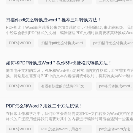
PDF转WORD
一个方法，轻松便捷的帮你搞定pdf转word！
三种方法把pdf转wor
法，让您轻松应对各种转换需求。
扫描件pdf怎么转换成word？推荐三种转换方法！
PDF相比于Word而言观看起来更加直观简洁，但是编辑起来比较麻烦。我
中经常会收到PDF格式的文档，编辑整理PDF文档时就需要将其转换成Wor
扫描件pdf怎么转换成word吗？你知道哪种转换方式会让排版不错乱吗？
PDF转WORD
扫描件pdf怎么转换成word
招！
如何将PDF转换成Word？教你5钟快捷格式转换方法！
随着电子文档的普及，PDF和Word作为两种常用的文件格式，经常需要在
换。特别是在需要将PDF中的文本内容编辑或修改时，将其转换为Word格
见的需求。那么如何将PDF转换成Word呢？下面将详细介绍几种将PDF转换
PDF转WORD
有没有快捷的方法将PDF文件转换成Word文档
法，帮助您轻松实现这一操作。
PDF怎么转Word？用这二个方法试试！
在日常工作和学习中，我们经常会遇到需要将PDF文件转换为Word文档的需
格式的广泛应用使得我们需要对其中的内容进行编辑时可能会遇到一些困难
为可编辑的Word文档则是解决这一问题的有效途径。本文将介绍PDF怎么转
PDF转WORD
PDF怎么转Word，用这个方法试试
pdf怎么转word方法
法，以及一些实用的技巧和注意事项，帮助您轻松应对各种转换需求。