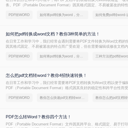
务。PDF（Portable Document Format）因其格式固定、不易被篡改
件分享和存档，但Word（Microsoft Word）文档则因其强大的编辑功能
PDF转WORD
如何将pdf转换为word，分享一种简单的方法
么pdf表格如何转word表格呢？本文将深入探讨几种将PDF表格转换为Wor
法，并分析每种方法的优缺点及适用场景。
如何把pdf转换成word文档？教你3种简单的方法！
在日常工作和学习中，我们经常会遇到需要将PDF文件转换为Word文档的情
因其格式固定、不易被篡改的特点而广受欢迎，但在需要编辑或修改文档内容
档则显得更为灵活和方便。那么如何把pdf转换成word文档呢？本文将介绍
PDF转WORD
如何将pdf转换为word，分享一种简单的方法
三种方法把pdf转wor
成Word文档的实用方法，帮助您轻松应对这一需求。
怎么把pdf文档转word？教你4招快速转换！
在日常工作和学习中，我们经常需要将PDF文档转换为Word文档以便于编
PDF（Portable Document Format）格式因其良好的稳定性和跨平台
其不可编辑性也带来了一定的不便。那么怎么把pdf文档转word呢？本文
PDF转WORD
教你怎么快速pdf文档转word文档
PDF文档转换为Word文档的方法，并简要概述每种方法的特点和适用场景
PDF怎么转Word？教你四个方法！
PDF（Portable Document Format）文件因其跨平台、格式固定、易