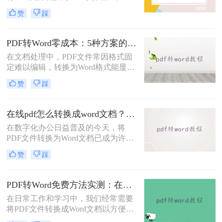
便进行编辑和修改。那么电脑pdf怎么
赞
踩
转word文档格式免费呢？本文将介绍
三种实用的免费方法，帮助您轻松实
现PDF到Word的转换。
PDF转Word零成本：5种方案的成本、速度、精度对比！
在文档处理中，PDF文件常因格式固
定难以编辑，转换为Word格式能显著
提升工作效率。然而，市面上许多转
赞
踩
换工具需付费或存在隐私风险，那么
如何不花钱将pdf转word呢？本文精选
5种完全免费的解决方案。所有方法
在线pdf怎么转换成word文档？PDF猫与转转大师2种在线工具使用指南与功能对比！
均基于官方或开源平台，确保零成
在数字化办公日益普及的今天，将
本、无广告、无数据泄露。无需任何
PDF文件转换为Word文档已成为许多
付费，即可实现高质量转换，告别格
职场人士和学生群体的日常需求。
式错乱与隐私担忧！
赞
踩
PDF格式虽然便于分享和保持格式一
致，但编辑起来却相对麻烦。因此，
找到一种高效、便捷的在线转换方法
PDF转Word免费方法实测：在线工具、Word内置功能与手动复制3种方式对比！
显得尤为重要。那么在线pdf怎么转换
在日常工作和学习中，我们经常需要
成word文档呢？本文将介绍两种在线
将PDF文件转换成Word文档以方便编
将PDF转换成Word文档的方法。
辑。那么怎么不花钱把pdf转成word