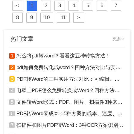
<
1
2
3
4
5
6
7
于Windows 10/11系统实测，系统梳理
5种安全有效方法，明确标注每种方
8
9
10
11
>
案的适用边界与关键细节，助您高效
保留原排版，让文档转换不再是痛
点！
热门文章
更多 >
1
怎么将pdf转word？看看这五种转换方法！
2
pdf如何免费转化成word？四种方法对比与实操指南（附详细表格）
3
PDF转Word的三种实用方法对比：可编辑、保格式、避风险！
4
电脑上PDF怎么免费转换成Word？四种方法对比与实操指南（附详细表格）!
5
文件转Word形式：PDF、图片、扫描件3种来源分别怎么处理！
6
PDF转Word零成本：5种方案的成本、速度、精度对比！
7
扫描件和图片PDF转Word：3种OCR方案识别率实测！