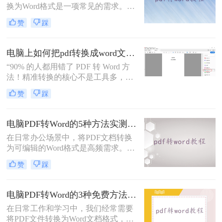
换为Word格式是一项常见的需求。
Word文档因其易于编辑和修改的特点
赞
踩
而备受青睐。那么电脑上pdf怎么转换
成word呢？本文将介绍三种将PDF转
换成Word的实用方法。
电脑上如何把pdf转换成word文档？这3个高效精准的方法，让你办公效能翻倍！
“90% 的人都用错了 PDF 转 Word 方
法！精准转换的核心不是工具多，而
是选对适配场景”职场中，“PDF 转
赞
踩
Word” 是高频刚需 —— 项目报告需提
取数据、合同文件要修改条款、学术
论文需调整格式，稍有不慎就会出现
电脑PDF转Word的5种方法实测指南：从在线工具到OCR识别与命令行自动化！
排版错乱、文字丢失、表格变形等问
在日常办公场景中，将PDF文档转换
题。
为可编辑的Word格式是高频需求。那
么电脑pdf怎么转换成word呢？本文综
赞
踩
合2025年最新技术动态，系统解析
PDF转Word的实战方案。
电脑PDF转Word的3种免费方法实测：含效果对比与适用场景说明！
在日常工作和学习中，我们经常需要
将PDF文件转换为Word文档格式，以