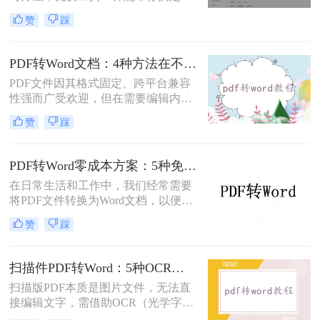
杂排版。“免费的工具转换效果肯定
赞
踩
很差吧？”这是我作为办公软件测评
博主最常听到的误解。许多职场人在
处理pdf转word时，往往陷入“收费软
PDF转Word文档：4种方法在不同文件类型下的转换效果！
件太贵，免费工具怕坑”的两难境
PDF文件因其格式固定、跨平台兼容
地。那么电脑上怎么把pdf转成word免
性强而广受欢迎，但在需要编辑内容
费呢？
时，将其转换为可编辑的Word文档成
赞
踩
为刚需。那么pdf怎么转换成word文档
呢？本文将系统梳理6种主流转换方
法，助您高效完成格式转换。
PDF转Word零成本方案：5种免费路径的适用边界和效果评估！
在日常生活和工作中，我们经常需要
将PDF文件转换为Word文档，以便进
行编辑、修改或进一步处理。然而，
赞
踩
市面上许多PDF转Word工具都需要付
费使用。那么pdf怎么转换成word不花
钱呢？本文将介绍几种不花钱的常用
扫描件PDF转Word：5种OCR方案的识别精度和速度对比！
方法，帮助您轻松实现PDF到Word的
扫描版PDF本质是图片文件，无法直
转换。
接编辑文字，需借助OCR（光学字符
识别）技术提取文字并转换为可编辑