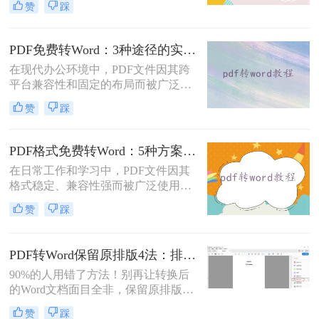
赞
踩
的Word格式。那么扫描pdf怎么转换
成word文档呢？本文将介绍系统梳理
5种主流方案，助您高效完成转换。
PDF免费转Word：3种途径的实际费用、限制和效果对比！
在现代办公环境中，PDF文件因其跨
平台兼容性和固定的布局而被广泛使
用。然而，在需要对内容进行编辑
赞
踩
时，我们往往需要将其转换为Word文
档。那么如何免费转换pdf格式为word
呢？本文将介绍三种常用的免费方法
PDF格式免费转Word：5种方案的速度、精度、文件限制对比！
来实现这一目标。
在日常工作和学习中，PDF文件因其
格式稳定、兼容性强而被广泛使用。
然而，当需要对PDF内容进行编辑
赞
踩
时，很多人会遇到困难。此时，将
PDF转换为可编辑的Word文档就成为
必要操作。面对"pdf格式怎么免费转
PDF转Word保留原排版4法：排版优先模式、OCR选项和格式修复全流程！
换成word"这一常见需求，本文将为
90%的人用错了方法！别再让转换后
您详细介绍五种安全、高效且完全免
的Word文档面目全非，保留原排版的
费的转换方法，帮助您轻松实现格式
秘密就在这里。“这表格怎么全乱
转换。
赞
踩