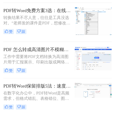
式变得尤为重要。那么pdf文件怎么转
换为word格式呢？本文将介绍三种简
PDF转Word免费方案3选：在线免费额度、客户端试用和Word自带的区别！
单实用的方法，帮助您轻松将PDF文
转换结果不尽人意，往往是工具没选
件转换为Word格式。
对。“老师发的课件是PDF，想修改内
容怎么办？”“客户发来的合同是
赞
踩
PDF，需要调整条款怎么处理？”从事
办公软件测评多年，小编每天在后台
看到最多的，就是这类关于PDF编辑
PDF 怎么转成高清图片不模糊？5种高清转换方法（2026实测指南）
的“灵魂拷问”。
工作中需要将PDF文档转换为高清图
片用于汇报展示、印刷出版或网络分
享，但转换后图片模糊不清、细节丢
赞
踩
失、放大后出现马赛克……这些"清
晰度灾难"不仅影响专业形象，更可
能导致重要信息无法识别。那么PDF
PDF转Word保留排版5法：速度优先还是排版优先？选择指南！
怎么转成高清图片不模糊呢？别再忍
在数字化办公中，PDF转Word是高频
受模糊图片！本文直击痛点，提供可
需求，但格式错乱、表格错位、图片
立即执行的高清转换方案，助您10分
错位等问题频发。许多用户盲目使用
钟内获得印刷级清晰度！
赞
踩
在线工具，导致文档返工重做。那么
pdf转word怎么保留原排版呢？本文基