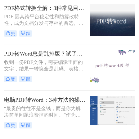
固定坐标记录每个文字、图形的精确
PDF格式转换全解：3种常见目标格式及对应操作方法！
位置，而Word是流式排版，内容从上
到下流动、自动换行。
PDF 因其跨平台稳定性和防篡改特
性，成为文档分发与存档的首选。但
当需要编辑内容、调整格式或提取文
赞
踩
本时，将其转换为可编辑的 Word 文
档（.docx）就成为刚需。那么怎么转
换pdf格式呢？以下分方法解析当前主
PDF转Word总是乱排版？试了好几个办法，这几个真的能用！
流转换途径。
收到一份PDF文件，需要编辑里面的
文字，结果一转换全是乱码、表格错
位、图片跑偏——这种糟心事估计不
赞
踩
少人都遇到过。其实pdf怎么转换成
word这个问题，并不是某一个工具就
能通杀所有情况的，关键得看你手里
电脑PDF转Word：3种方法的操作步骤和常见报错处理！
的PDF是什么类型、要转几个文件、
对排版要求高不高。本文就按不同场
“最贵的往往不是金钱，而是你为解
景，把我自己实际用过、觉得靠谱的
决简单问题浪费掉的时间。”作为专
几种方法整理出来，包括在线直接
注电脑办公软件测评多年的博
赞
踩
转、批量处理、以及对排版要求高时
主，“电脑怎么将pdf转换成word免
该怎么操作，看完你就知道该选哪个
费”是我被问及最多的问题之一。这