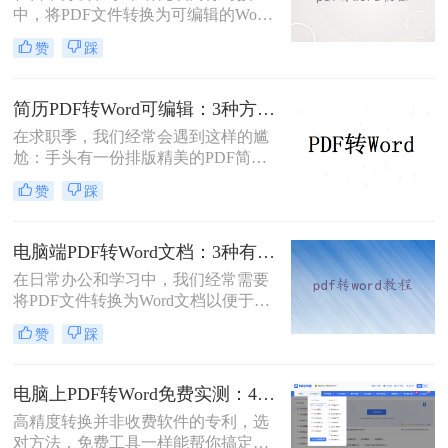
中，将PDF文件转换为可编辑的Word
文档是极高频的需求。但最令人头疼
赞
踩
的往往不是转换本身，而是转换后出
现的格式错乱、排版崩坏、图片移位
等“惨剧”。面对PDF 转 Word 后排版
简历PDF转Word可编辑：3种方法保留排版不乱的实测！
全乱/文字错位/串行/乱跑怎么办这一
在求职季，我们经常会遇到这样的尴
难题，很多人尝试了各种免费工具却
尬：手头有一份排版精美的PDF简
依然无法解决。
历，但招聘系统只允许上传Word格
赞
踩
式，或者HR希望能直接在简历上修
改批注。面对这种情况，掌握pdf简历
怎么转word简历的技巧就显得至关重
电脑端PDF转Word文档：3种有效方法的具体操作步骤！
要。直接复制粘贴不仅会打乱排版，
在日常办公和学习中，我们经常需要
还可能丢失关键信息。
将PDF文件转换为Word文档以便于编
辑和修改。那么电脑上pdf怎么转换成
赞
踩
word文档呢？本文将介绍三种将PDF
转换为Word文档的方法，帮助您轻松
完成PDF到Word的转换。
电脑上PDF转Word免费实测：4个方案的转换效果和注意事项！
高精度转换并非收费软件的专利，选
对方法，免费工具一样能帮你搞定复