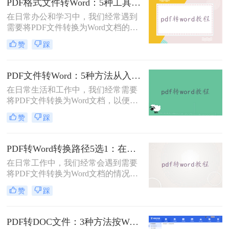
PDF格式文件转Word：5种工具按文件来源和用途对照选择！
错乱、需要手动调整数小时的Word文
在日常办公和学习中，我们经常遇到
档，对职场人来说是多么糟糕的体
需要将PDF文件转换为Word文档的需
验。那么pdf转word如何保留原格式
求。PDF格式的文件如何转Word一直
呢？
赞
踩
是困扰许多用户的难题。无论是需要
编辑合同条款、修改论文内容，还是
调整报告格式，掌握高效的PDF转
PDF文件转Word：5种方法从入门到避坑的实操指南！
Word技巧都至关重要。本文将为您详
在日常生活和工作中，我们经常需要
细介绍几种经过实践验证的有效方
将PDF文件转换为Word文档，以便于
法，帮助您快速解决格式转换问题。
编辑和修改。那么怎么把pdf文件转换
赞
踩
成word呢？本文将详细介绍几种将
PDF文件转换成Word文档的方法，帮
助大家轻松应对这一需求。
PDF转Word转换路径5选1：在线、软件、手机端各场景最优解！
在日常工作中，我们经常会遇到需要
将PDF文件转换为Word文档的情况，
以便对内容进行编辑或修改。那么pdf
赞
踩
转word怎么转呢？本文将介绍五种将
PDF转换为Word的方法，帮助你选择
最适合自己的转换方式。
PDF转DOC文件：3种方法按Word版本兼容性选择！