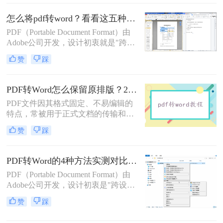
高效完成文档转换。
怎么将pdf转word？看看这五种转换方法！
PDF（Portable Document Format）由
Adobe公司开发，设计初衷就是"跨设
备一致性呈现"——无论在什么设备
赞
踩
上打开，排版都完全一样。这个优点
也正是它难以编辑的原因：PDF内部
用固定坐标记录每个文字、图形的精
PDF转Word怎么保留原排版？2种方法对比：Adobe Acrobat DC与专业转换软件实测
确位置，而Word是流式排版，内容从
PDF文件因其格式固定、不易编辑的
上到下流动、自动换行。
特点，常被用于正式文档的传输和存
档。然而，当我们需要编辑PDF内容
赞
踩
时，将其转换为Word文档是常见需
求。但许多用户在转换后发现排版混
乱，影响使用体验。那么pdf转word怎
PDF转Word的4种方法实测对比（附还原度对比表）！
么保留原排版呢？本文将介绍两种方
PDF（Portable Document Format）由
法，帮助你在PDF转Word时尽可能保
Adobe公司开发，设计初衷是"跨设备
留原排版。
一致性呈现"——无论在什么设备上
赞
踩
打开，排版都完全一样。这个优点也
正是它难以编辑的原因：PDF内部用