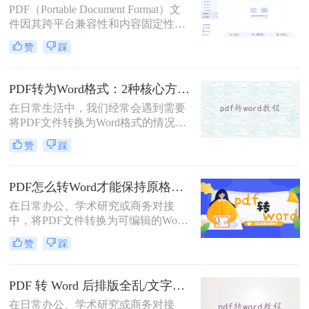
PDF（Portable Document Format）文
件因其跨平台兼容性和内容固定性而
广受欢迎，但在某些情况下，我们可
赞
踩
能需要将其转换为DOC（Microsoft
Word文档）格式以进行编辑和修改。
那么pdf文件怎么转换成doc文件呢？
PDF转为Word格式：2种核心方法的适用场景和操作差异！
本文将介绍三种将PDF文件转换成
在日常生活中，我们经常会遇到需要
DOC文件的方法。
将PDF文件转换为Word格式的情况，
以便于编辑和修改文件内容。那么如
赞
踩
何将pdf转为word格式呢？本文将介绍
两种将PDF转为Word的方法。
PDF怎么转Word才能保持原格式不变/版式不乱？3种专业有效方法全解析！
在日常办公、学术研究或商务对接
中，将PDF文件转换为可编辑的Word
文档是极高频的需求。但最令人头疼
赞
踩
的往往不是转换本身，而是转换后出
现的格式错乱、排版崩坏、图片移位
等“惨剧”。因此，很多人都在苦苦寻
PDF 转 Word 后排版全乱/文字错位/串行/乱跑怎么办？3种高保真转换方法全解析
找“PDF怎么转Word才能保持原格式
在日常办公、学术研究或商务对接
不变/版式不乱”的完美方案。