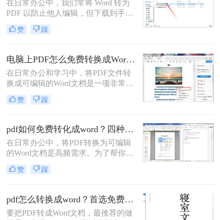
在日常办公中，我们常将 Word 转为
PDF 以防止他人编辑，但下载到手的
PDF 往往又需要修改内容，这时就不
赞
踩
得不将 PDF 再转回 Word。然而，很
多用户尝试后发现：要么转换后排版
错乱，要么工具捆绑广告，甚至文件
电脑上PDF怎么免费转换成Word？四种方法对比与实操指南（附详细表格）!
受损。那么 PDF 如何改成 Word 文
在日常办公和学习中，将PDF文件转
档？本文从 转换质量、操作难度、文
换成可编辑的Word文档是一项非常高
件安全、批量能力 四个维度，对比三
频的需求。PDF虽然版式固定、不易
种主流方法，帮助您快速选出最合适
赞
踩
篡改，但编辑修改较为困难，而Word
的那一种。
文档则更便于调整格式和修改内容。
为了帮你快速选出最适合自己的转换
pdf如何免费转化成word？四种方法对比与实操指南（附详细表格）
方式，下表汇总了四种主流免费方法
在日常办公中，将PDF转换为可编辑
的核心差异：
的Word文档是高频需求。为了帮你快
速选出最适合自己的方案，下表汇总
赞
踩
了四种主流免费方法的核心差异：
pdf怎么转换成word？首选免费工具，复杂文件再上专业软件！
要把PDF转成Word文档，最推荐的做