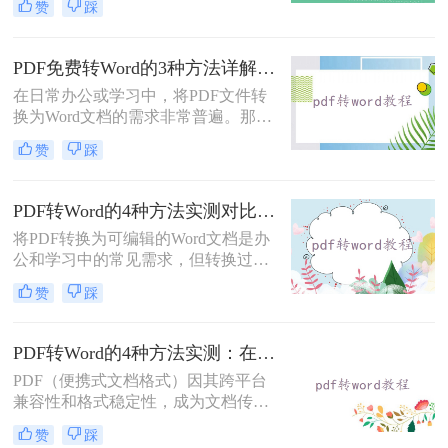
赞
踩
呢？以下是三种可以免费使用的PDF
转Word的方法，帮助您根据具体需求
选择最适合的方式。
PDF免费转Word的3种方法详解：复制粘贴、在线工具与Word内置转换效果对比！
在日常办公或学习中，将PDF文件转
换为Word文档的需求非常普遍。那么
pdf怎么免费转换成word文档呢？本文
赞
踩
将重点介绍三种免费且无需专业技能
的PDF转Word方法，助您快速解决问
题。
PDF转Word的4种方法实测对比：在线工具、Adobe Acrobat、Word内置与OCR识别方案选择！
将PDF转换为可编辑的Word文档是办
公和学习中的常见需求，但转换过程
中常出现格式错乱、图片丢失等问
赞
踩
题。那么pdf文档怎么转换成word格式
呢？本文将系统介绍几种主流方法，
助你高效完成转换。
PDF转Word的4种方法实测：在线工具、Word、Adobe与开源软件对比！！
PDF（便携式文档格式）因其跨平台
兼容性和格式稳定性，成为文档传输
的首选格式。然而，当我们需要编辑
赞
踩
文档内容时，将其转换为Word格式