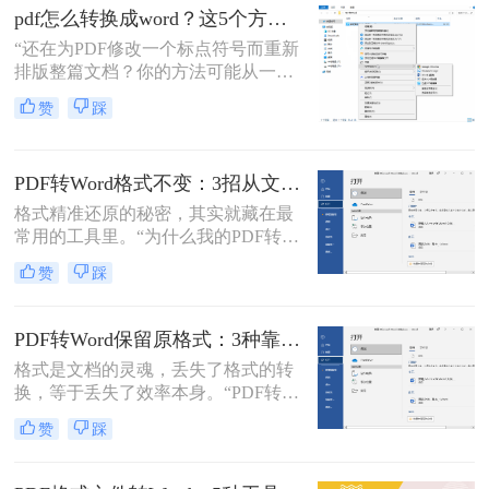
了。
背后，是无数职场人和内容创作者面
pdf怎么转换成word？这5个方法亲测有效，职场人必备技能！
对合同、报告、文献时，渴望高效提
“还在为PDF修改一个标点符号而重新
取、编辑信息的真切需求。
排版整篇文档？你的方法可能从一开
始就错了。”作为一名深耕电脑办公
赞
踩
软件领域多年的测评博主，小编每天
都能在后台看到大量关于文档格式转
换的求助。
PDF转Word格式不变：3招从文件选择到输出设置全流程！
格式精准还原的秘密，其实就藏在最
常用的工具里。“为什么我的PDF转成
Word后，格式全乱了？”——这是小
赞
踩
编在后台收到最多的问题之一。相信
无数职场人和内容创作者都曾为此头
疼：一份精心排版的报告、合同或方
PDF转Word保留原格式：3种靠谱方法的关键参数配置！
案，转换后却面目全非，表格错位、
格式是文档的灵魂，丢失了格式的转
字体变异、版面混乱，不得不花费大
换，等于丢失了效率本身。“PDF转完
量时间重新调整。
Word，排版全乱了，还不如自己重打
赞
踩
一遍！”这是小编在后台收到最多的
吐槽之一。作为一名深耕办公软件领
域多年的测评博主，我深知一份格式