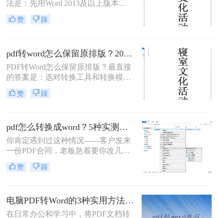
法是：先用Word 2013及以上版本直
接打开PDF（免费、无损）、再用
赞
踩
Google Drive在线转换（免费、云
端），如果遇到扫描件或复杂排版，
最后用专业的转转大师pdf转换器兜
pdf转word怎么保留原排版？2026最新实测，这5种方法从免费到专业全搞定！
底。
PDF转Word怎么保留原排版？最直接
的答案是：选对转换工具和转换模式
——可编辑PDF优先用Word直接打开
赞
踩
或专业转换软件的“排版优先”模式，
扫描件PDF必须用带OCR识别功能的
工具才能还原文字与版面。 这是解决
pdf怎么转换成word？5种实测方法，从免费到专业全攻略！
排版错乱、表格移位、字体变样等问
题的核心原则。
你肯定遇到过这种情况——客户发来
一份PDF合同，老板急着要你改几个
字；老师上传的PDF课件，你想复制
赞
踩
一段做笔记；或者自己扫描的纸质文
件，想直接编辑里面的文字。不管你
是办公室文员、学生，还是自由职业
电脑PDF转Word的3种实用方法对比：转换软件、Word内置功能与在线工具详解！
者，“pdf怎么转换成word”绝对是高频
刚需。
在日常办公和学习中，将PDF文档转