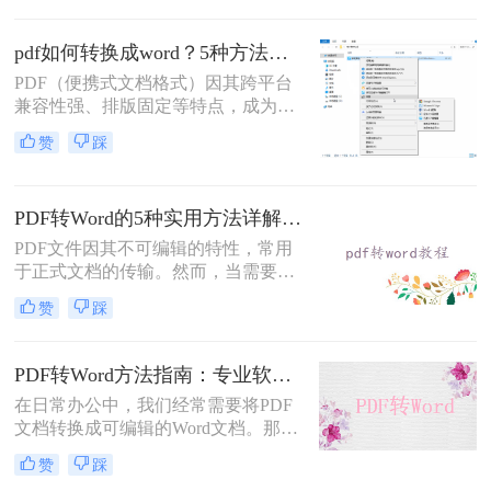
（.docx）更为方便。那么pdf转换成
word怎么转呢？本文将详细介绍几种
pdf如何转换成word？5种方法从免费到编程实测对比！
常用的PDF转Word方法，助您轻松完
PDF（便携式文档格式）因其跨平台
成转换。
兼容性强、排版固定等特点，成为文
档共享和存档的首选。但若需编辑内
赞
踩
容或调整格式，需将PDF转换为
Word。那么pdf如何转换成word呢？
本文整理 5种主流转换方法，帮助用
PDF转Word的5种实用方法详解：含扫描件OCR处理与格式校对指南！
户高效完成转换。
PDF文件因其不可编辑的特性，常用
于正式文档的传输。然而，当需要对
PDF内容进行修改时，将其转换为可
赞
踩
编辑的Word文档是必要的。那么pdf
怎么转换成word呢？本文将介绍5种
常见且高效的方法，帮助您快速完成
PDF转Word方法指南：专业软件、在线工具、Word内置与改后缀名4种方案对比！
转换。
在日常办公中，我们经常需要将PDF
文档转换成可编辑的Word文档。那么
如何将pdf转换成word呢？本文将介绍
赞
踩
几种常用的PDF转Word的方法，助您