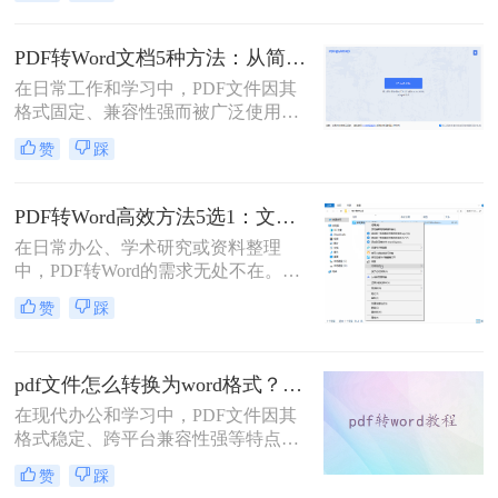
了？”、“字体全变了，我还得一个个
调？”——相信这是无数职场人在将
PDF转为Word文档时，最崩溃的瞬
PDF转Word文档5种方法：从简单复制到专业软件的适用范围！
间。一份精心排版的PDF报告，转换
在日常工作和学习中，PDF文件因其
后却变成需要“二次加工”的混乱文
格式固定、兼容性强而被广泛使用。
档，不仅浪费时间，更可能引发关键
然而，PDF的静态特性也带来了编辑
信息错漏的风险。那么pdf转word怎么
赞
踩
困难的问题。为了便于修改和协作，
保留原排版呢？
将PDF转换为可编辑的Word文档成为
许多用户的刚需。那么pdf怎么转换成
PDF转Word高效方法5选1：文件大小和类型决定用哪个！
word文档呢？本文将详细介绍五种常
在日常办公、学术研究或资料整理
用的PDF转Word方法，帮助您选择最
中，PDF转Word的需求无处不在。那
适合自己的解决方案。
么pdf怎么转换成word呢？本文将系统
赞
踩
解析5种主流方法，涵盖不同场景，
助你轻松应对各类转换难题。
pdf文件怎么转换为word格式？这3种转换方法可以尝试下！
在现代办公和学习中，PDF文件因其
格式稳定、跨平台兼容性强等特点而
被广泛使用。然而，当需要编辑PDF
赞
踩
文件中的内容时，将其转换为Word格