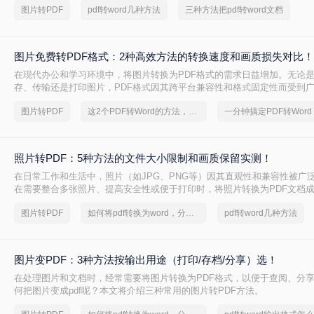
图片转PDF
pdf转word几种方法
三种方法把pdf转word文档
图片免费转PDF格式：2种高效方法的转换速度和画质损失对比！
在现代办公和学习环境中，将图片转换为PDF格式的需求日益增加。无论
存、传输还是打印图片，PDF格式因其跨平台兼容性和格式固定性而受到
片怎么转换成pdf格式免费呢？本文将介绍两种免费且高效的图片转PDF的
图片转PDF
这2个PDF转Word的方法，高效率转换，排版不乱码！
照片转PDF：5种方法的文件大小限制和画质保留实测！
在日常工作和生活中，照片（如JPG、PNG等）因其直观性和兼容性被广
在需要整合多张照片、提高安全性或便于打印时，将照片转换为PDF文档
么如何把照片转换成pdf格式呢？本文将详细介绍5种将照片转换为PDF的
图片转PDF
如何将pdf转换为word，分享一种简单的方法
pdf转word几种方法
助用户根据需求选择最适合的方案。
图片变PDF：3种方法按输出用途（打印/存档/分享）选！
在处理图片和文档时，经常需要将图片转换为PDF格式，以便于查阅、分
何把图片变成pdf呢？本文将介绍三种常用的图片转PDF方法。