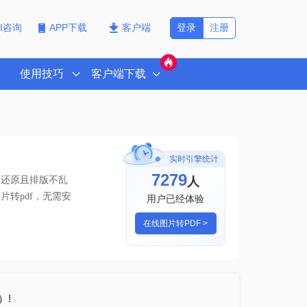
登录
注册
PI咨询
APP下载
客户端
使用技巧
客户端下载
实时引擎统计
7279
人
真还原且排版不乱
转pdf
，无需安
用户已经体验
在线图片转PDF >
）!