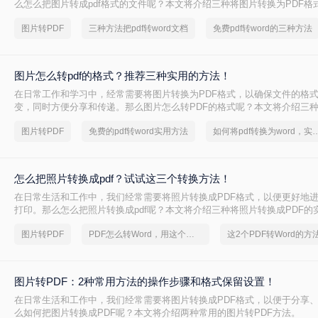
么怎么把图片转成pdf格式的文件呢？本文将介绍三种将图片转换为PDF格
方法都有其特点和适用场景，您可以根据自己的需求选择最合适的方式。
图片转PDF
三种方法把pdf转word文档
免费pdf转word的三种方法
图片怎么转pdf的格式？推荐三种实用的方法！
在日常工作和学习中，经常需要将图片转换为PDF格式，以确保文件的格
变，同时方便分享和传递。那么图片怎么转PDF的格式呢？本文将介绍三
PDF格式的方法。
图片转PDF
免费的pdf转word实用方法
如何将pdf转换为word，
怎么把照片转换成pdf？试试这三个转换方法！
在日常生活和工作中，我们经常需要将照片转换成PDF格式，以便更好地
打印。那么怎么把照片转换成pdf呢？本文将介绍三种将照片转换成PDF的
你轻松完成照片到PDF的转换。
图片转PDF
PDF怎么转Word，用这个方法试试
图片转PDF：2种常用方法的操作步骤和格式保留设置！
在日常生活和工作中，我们经常需要将图片转换成PDF格式，以便于分享
么如何把图片转换成PDF呢？本文将介绍两种常用的图片转PDF方法。