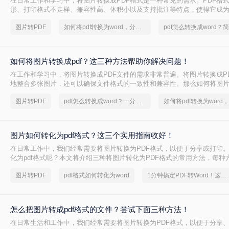
在日常工作和学习中，将图片转换成PDF格式是一种常见的需求。PDF格
形、打印格式不走样、兼容性高、体积小以及支持批注等特点，使得它成
格式。那么电脑怎么把图片转换成pdf呢？本文将介绍四种常见的图片转PD
图片转PDF
如何将pdf转换为word，分享一种简单的方法
如何将图片转换成pdf？这三种方法帮助你解决问题！
在工作和学习中，将图片转换成PDF文件的需求非常普遍。将图片转换成P
地整合多张图片，还可以确保文件格式的一致性和兼容性。那么如何将图片转
本文将介绍三种常见的图片转PDF方法。
图片转PDF
pdf怎么转换成word？一分钟解决PDF转word难问题！
图片如何转化为pdf格式？这三个实用指南收好！
在日常工作中，我们经常需要将图片转换为PDF格式，以便于分享或打印
化为pdf格式呢？本文将介绍三种将图片转化为PDF格式的常用方法，每种
和适用场景，您可以根据自己的需求选择最合适的方式。
图片转PDF
pdf格式如何转化为word
1分钟搞定PDF转Word！这2个方法，一定要收好！
怎么把图片转成pdf格式的文件？尝试下面三种方法！
在日常生活和工作中，我们经常需要将图片转换为PDF格式，以便于分享