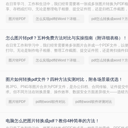
在日常学习、工作和生活中，我们经常需要将一张或多张图片转换为PDF
享、存档或打印。无论是整理电子相册、提交证件照，还是归档工作截图，
求都十分常见。为了帮你快速选出最适合自己的转换方式，下表汇总了四
图片转PDF
怎么实现pdf转Word？详细方法教学
核心差异：
怎么图片转pdf？五种免费方法对比与实操指南（附详细表格）！
在日常工作和学习中，我们经常需要将多张图片合并成一个PDF文件，以
打印。无论是制作电子相册、整理工作截图、提交证件照，还是将扫描件归
的需求都极为常见。为了帮你快速选出最适合自己的转换方式，下表汇总
图片转PDF
怎么实现pdf转Word？详细方法教学
核心差异：
图片如何转换pdf文件？四种方法实测对比，附各场景最优选！
将JPG、PNG等图片合并为PDF文件，是办公归档、合同传输、证件提交
求。但不同方法在转换质量、操作效率、数据安全方面差异很大——选错
模糊、页面错位，甚至隐私泄露。本文基于实际测试，对比四种主流图片转
图片转PDF
pdf转word软件对比
pdf转word软件评测对比
景给出明确建议，帮你少走弯路。
电脑怎么把图片转换成pdf？教你4种简单的方法！