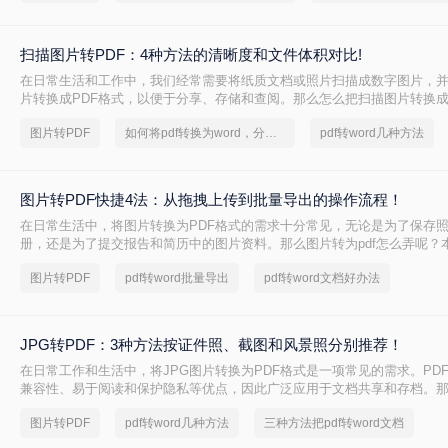
扫描图片转PDF：4种方法的清晰度和文件体积对比!
在日常生活和工作中，我们经常需要将纸质文档或照片扫描成数字图片，
片转换成PDF格式，以便于分享、存储和查阅。那么怎么把扫描图片转换成p
介绍四种将扫描图片转换成PDF的方法。
图片转PDF
如何将pdf转换为word，分享一种简单的方法
pdf转word几种方法
图片转PDF快捷4法：从拖拽上传到批量导出的操作流程！
在日常生活中，将图片转换为PDF格式的需求十分常见，无论是为了保存
册，还是为了提交报告和简历中的图片资料。那么图片转为pdf怎么弄呢？
将图片转换为PDF的方法，帮助您轻松完成图片到PDF的转换。
图片转PDF
pdf转word批量导出
pdf转word文档好办法
JPG转PDF：3种方法按证件照、截图和风景照分别推荐！
在日常工作和生活中，将JPG图片转换为PDF格式是一项常见的需求。PD
兼容性、易于阅读和保护隐私等优点，因此广泛应用于文档共享和存档。那么
转换pdf呢？本文将介绍三种将JPG图片转换为PDF的方法。
图片转PDF
pdf转word几种方法
三种方法把pdf转word文档