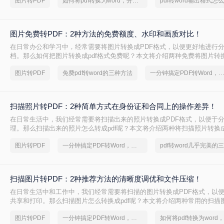
图片转PDF
如何将pdf转换为word，分享一种简单的方法
pdf转word输出格式怎
图片免费转PDF：2种方法的免费额度、水印和画质对比！
在日常办公和学习中，经常需要将图片转换成PDF格式，以便更好地进行
档。那么如何把图片转换成pdf格式免费呢？本文将介绍两种免费将图片转换
法。
图片转PDF
免费pdf转word的三种方法
一分钟搞定PDF转Word，这2种简单方法，任意
扫描照片转PDF：2种简单方式在身份证和合同上的操作差异！
在日常生活中，我们经常需要将扫描出来的照片转换成PDF格式，以便于
理。那么扫描出来的照片怎么转成pdf呢？本文将介绍两种将扫描照片转换成
图片转PDF
一分钟搞定PDF转Word，这2种简单方法，任意选择
扫描图片转PDF：2种推荐方法的清晰度调优和文件压缩！
在日常生活中和工作中，我们经常需要将扫描的图片转换成PDF格式，以
共享和打印。那么扫描图片怎么转换成pdf呢？本文将介绍两种常用的扫描图
的方法。
图片转PDF
一分钟搞定PDF转Word，这2种简单方法，任意选择