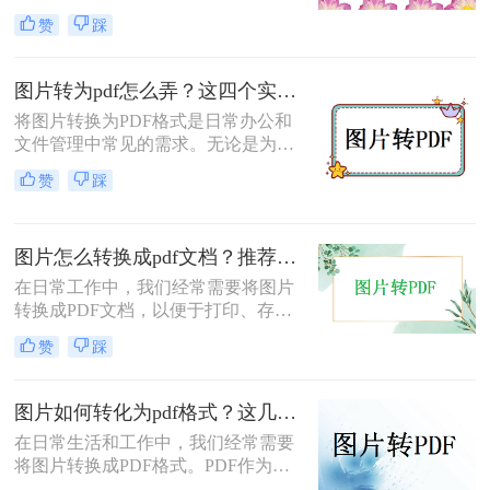
比较烦人，此时如果可以把所有的图
赞
踩
片放到一个PDF文档中就方便多了。
那么如何图片怎么转换成pdf格式呢？
现在，小编就教您两种方法来帮助您
图片转为pdf怎么弄？这四个实用指南收好！
实现图片转pdf！
将图片转换为PDF格式是日常办公和
文件管理中常见的需求。无论是为了
方便查阅、节省存储空间，还是为了
赞
踩
保持文件的一致性，图片转PDF都是
一项实用的技能。那么图片转为pdf怎
么弄呢？本文将详细介绍几种将图片
图片怎么转换成pdf文档？推荐四种转换方法!
转换为PDF的方法。
在日常工作中，我们经常需要将图片
转换成PDF文档，以便于打印、存档
或通过电子邮件发送。无论是单张图
赞
踩
片还是多张图片的集合，了解图片怎
么转换成pdf文档都是非常有用的技
能。本文将介绍几种简单有效的方法
图片如何转化为pdf格式？这几种方法可以一试！
来实现这一转换。
在日常生活和工作中，我们经常需要
将图片转换成PDF格式。PDF作为一
种广泛使用的文件格式，具有跨平台