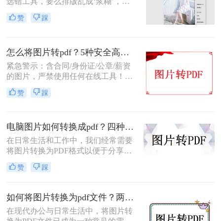
选错工具，要么排版乱成‘浆糊’，要
规范V3.0》，拆解4种零风险转换路
么画质糊到‘亲妈不认’。”那么电脑图
径，附多图合并技巧+清晰度保障方
赞
踩
片怎么转换pdf文件格式呢？作为深耕
案，助你1分钟生成专业PDF！
办公软件测评多年的博主，我测试了
10+款工具，筛选出4个完全免费且真
怎么将图片转pdf？5种安全高效实测方法（附格式修复指南）
实有效的方法，覆盖不同场景需求，
看完直接解决你的“转格式焦虑”！
紧急警示：含合同/身份证/公章/薪资
的图片，严禁使用任何在线工具！上
传即存在泄露风险！2025年国家网信
赞
踩
办通报多起因在线转换导致的个人信
息泄露事件！那么怎么将图片转pdf
呢？本文由文档安全团队实测验证
电脑图片如何转换成pdf？四种常用方法详解！
（测试环境：Win11 + Microsoft Word
365 / Adobe Acrobat Pro 2025 / 转转大
在日常生活和工作中，我们经常需要
师PDF转换器v5.2 / LibreOffice
将图片转换为PDF格式以便于分享、
7.6），系统拆解5种科学转换路径，
打印或存档。那么电脑图片如何转换
赞
踩
精准匹配合同附件/扫描文档/批量图
成pdf呢？本文将介绍几种常用的方法
片三大场景，附超详细步骤与安全红
来实现这一目标。
线，助你3分钟锁定最优方案！
如何将图片转换为pdf文件？两种实用方法指南分享！
在现代办公与日常生活中，将图片转