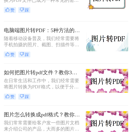
换为PDF文件已成为一种常见的需
求。PDF格式因其良好的稳定性、兼
赞
踩
容性和加密功能而备受青睐。那么如
何将图片转换为pdf文件呢？本文将介
绍两种将图片转换为PDF文件的方
电脑端图片转PDF：5种方法的操作步骤和格式保留对比！
法。
随着移动设备普及，我们经常需要将
手机拍摄的照片、截图、扫描件等转
换为PDF格式，用于打印、分享、存
赞
踩
档或嵌入文档。但许多用户在操作中
遭遇图片失真、文件过大、格式错误
等问题，不仅影响工作效率，还可能
如何把图片转pdf文件？教你3种方法，轻松搞定！
导致重要资料丢失。那么电脑怎么把
在日常生活和工作中，我们经常需要
图片转换成pdf呢？本文基于Windows
将图片转换为PDF格式，以便于分
系统实测，系统梳理5种安全有效的
享、打印或存档。PDF文件具有跨平
转换方法，助你快速掌握高效转换技
赞
踩
台兼容性好、格式稳定、易于阅读等
巧，让图片转换不再是困扰！
优点，因此图片转PDF的需求非常普
遍。那么如何把图片转PDF文件呢？
图片怎么转换成pdf格式？教你3招快速转换技巧!
本文将介绍几种常用的将图片转换为
我们常常需要给客户发一些图片文档
PDF文件的方法，帮助读者轻松实现
来介绍公司的产品，大而多的图片会
格式转换。