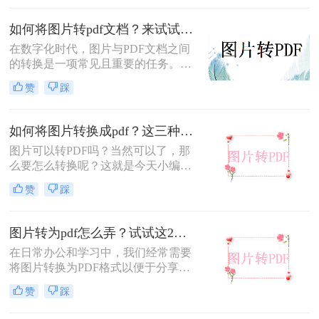
单实用的方法，帮助大家轻松实现图
片到PDF的转换。
如何将图片转pdf文档？来试试这三种方法吧！
​在数字化时代，图片与PDF文档之间
的转换是一项常见且重要的任务。无
论是出于存档、分享还是打印的需
赞
踩
要，将图片转换为PDF文档都能提供
诸多便利。那么如何将图片转pdf文档
呢？本文将详细介绍几种实现图片转
如何将图片转换成pdf？这三种方法可轻松完成转换！
PDF的方法，帮助读者轻松完成转换
图片可以转PDF吗？当然可以了，那
过程。
么要怎么转换呢？这就是今天小编要
给大家讲的重点了。当我们需要
赞
踩
#main#时，首先要找到一款可以转换
成PDF的工具，这样就好办多了，那
么软件千千万，哪款好用呢？转转大
图片转为pdf怎么弄？试试这2个实用方法！
师就很不错，图片转PDF效果也很棒
在日常办公和学习中，我们经常需要
哦。
将图片转换为PDF格式以便于分享、
保存或打印。那么图片转为pdf怎么弄
赞
踩
呢？以下将介绍两种简单实用的图片
转PDF的方法。