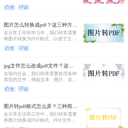
们可能需要将一系列图片合并成一个
赞
踩
PDF文件，以便于分享、打印或存
档。将图片转换成PDF文件不仅可以
保持图片的清晰度和完整性，还能使
图片怎么转换成pdf？这三种方法分分钟完成转换！
多张图片以一个统一的格式呈现。那
在日常工作和学习中，我们经常需要
么图片如何转换成pdf呢？下面将介绍
将图片转换为PDF格式，以便于文件
几种将图片转换成PDF文件的方法。
的保存、传输和分享。那么图片怎么
赞
踩
转换成pdf呢？下面将介绍三种不同的
方法，帮助你轻松将图片转换为
PDF。
jpg文件怎么改成pdf文件？这两种方法可以帮到各位！
在现代社会，我们经常需要处理各种
类型的文件，例如文本、图片、音
频、视频等等。其中，图片是一种常
赞
踩
见的文件类型，广泛应用于各个领
域，例如商业、教育、科技、艺术
等。然而，图片文件往往存在一些问
图片转pdf格式怎么弄？三种简便方法，让转换工作轻松完成！
题，例如文件大小过大、格式不兼
在日常生活和工作中，我们经常需要
容、难以保护隐私等等。为了解决这
将图片转换成PDF格式。PDF文件具
些问题，图片转换成PDF格式成为了
有跨平台、易于分享和保护文档内容
一种非常实用的文件格式转换方式。