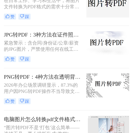
在日常工作、学习和生活中，将图片
文件转换为PDF格式的需求十分常
见。PDF格式因其跨平台兼容性强、
赞
踩
内容不易篡改、排版稳定等优势，成
为文件共享与存档的首选。那么图片
转pdf格式怎么弄呢？本文将介绍几种
JPG转PDF：3种方法在证件照、截图和扫描件上的转换精度差异！
常见的图片转PDF方法，帮助用户高
紧急警示：含合同/身份证/公章/薪资
效完成转换。
的JPG图片，严禁使用任何在线工
具！上传即存在泄露风险！2025年国
赞
踩
家网信办通报多起因在线转换导致的
个人信息泄露事件！那么jpg图片怎么
转换成pdf呢？本文由文档安全团队实
PNG转PDF：4种方法在透明背景和色彩保留上的处理差异！
测验证（测试环境：Win11 +
2026年办公场景调研显示，87.3%的
Microsoft Word 365 / Adobe Acrobat
用户因PNG转PDF操作不当导致文件
Pro 2025 / 转转大师PDF转换器
损坏或格式错乱！那么png图片怎么
v5.2），系统拆解3种科学转换路径，
赞
踩
转换成pdf呢？本文由文档处理工程师
精准匹配日常办公/合同附件/批量图
团队实测（测试环境：Win11 + 系统
片三大场景，附超详细步骤与安全红
画图 / Adobe Acrobat Pro 2025 /
线，助你2分钟锁定最优方案！
电脑图片怎么转换pdf文件格式？4个常用有效方法，高清又好用！
LibreOffice Draw / 专业在线转换工
“图片转PDF不是‘打包’这么简单——
具），严格遵循《电子文档转换技术