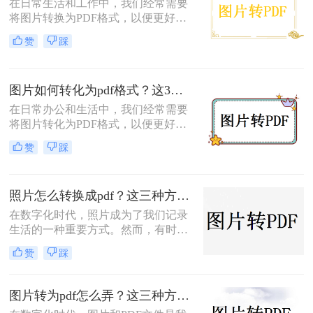
在日常生活和工作中，我们经常需要
这一需求。
将图片转换为PDF格式，以便更好地
分享、打印或保存。PDF作为一种通
赞
踩
用的文件格式，具有跨平台、不易被
篡改、易于阅读等优点，特别适合用
于展示图片内容。那么图片转为pdf怎
图片如何转化为pdf格式？这3种简单的方法分享给你！
么弄呢？本文将介绍几种简单而实用
的方法，帮助你轻松将图片转换为
在日常办公和生活中，我们经常需要
PDF。
将图片转化为PDF格式，以便更好地
分享、保存和打印。PDF格式因其跨
赞
踩
平台兼容性强、格式稳定且不易被篡
改而备受青睐。那么图片如何转化为
pdf格式呢？本文将介绍四种实用的图
照片怎么转换成pdf？这三种方法快来了解一下！
片转PDF方法，帮助你轻松实现图片
与PDF之间的转换。
在数字化时代，照片成为了我们记录
生活的一种重要方式。然而，有时候
我们需要将照片转换成PDF格式，以
赞
踩
便更好地存档、分享或打印。那么，
照片怎么转换成PDF呢？本文将为您
详细介绍照片转换成PDF的方法和步
图片转为pdf怎么弄？这三种方法任你选择！
骤。