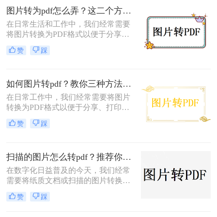
图片转为pdf怎么弄？这二个方法值得收藏
在日常生活和工作中，我们经常需要
将图片转换为PDF格式以便于分享、
存档或打印。PDF格式的文件具有跨
赞
踩
平台、不易修改且保持原始格式的优
点，使得它成为许多场合下的首选格
式。那么图片转为pdf怎么弄呢？下
如何图片转pdf？教你三种方法，轻松搞定
面，我们将详细介绍两种将图片转换
为PDF的常用方法。
在日常工作中，我们经常需要将图片
转换为PDF格式以便于分享、打印或
存档。那么如何图片转pdf呢？下面将
赞
踩
介绍三种简单且实用的图片转PDF的
方法，帮助你轻松实现格式转换。
扫描的图片怎么转pdf？推荐你试试这两个方法！
在数字化日益普及的今天，我们经常
需要将纸质文档或扫描的图片转换为
PDF格式以便于保存、传输和查阅。
赞
踩
PDF（Portable Document Format）作
为一种通用的文件格式，具有跨平