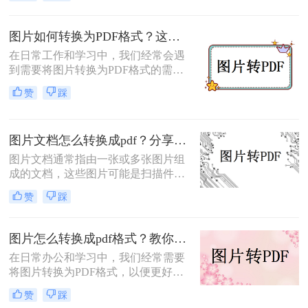
为记录生活、展示信息的重要方式；
而PDF文件则以其跨平台性、格式稳
定性和安全性，成为文档传输和存档
图片如何转换为PDF格式？这三个方法非常实用！
的首选格式。有时，我们需要将图片
在日常工作和学习中，我们经常会遇
转换成PDF文件，以便更好地分享、
到需要将图片转换为PDF格式的需
打印或保存。
求。PDF格式因其良好的跨平台兼容
赞
踩
性和保护文档内容的特性而备受青
睐。那么图片如何转换为PDF格式
呢？以下是几种将图片转换为PDF格
图片文档怎么转换成pdf？分享4种转换方法！
式的方法，供您参考。
图片文档通常指由一张或多张图片组
成的文档，这些图片可能是扫描件、
照片或是其他形式的图像文件。将图
赞
踩
片文档转换为PDF格式可以提高文档
的可读性和可分享性，同时保持文档
的原始外观不变。那么图片文档怎么
图片怎么转换成pdf格式？教你3种方法，轻松搞定！
转换成pdf呢？本文将详细介绍几种常
在日常办公和学习中，我们经常需要
用的图片文档转PDF的方法。
将图片转换为PDF格式，以便更好地
保存、分享和打印。那么图片怎么转
赞
踩
换成PDF格式呢？下面将介绍三种简