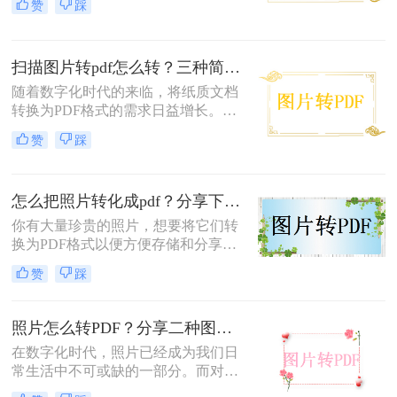
赞
踩
等优点。那么图片转pdf格式怎么弄
下面，我们来详细介绍一下jpg文件怎
呢？本文将介绍三种简单易行的方
么改成pdf文件。
法，帮助你将图片转换成PDF格式。
扫描图片转pdf怎么转？三种简单实用的方法！
随着数字化时代的来临，将纸质文档
转换为PDF格式的需求日益增长。对
于已经数字化的图片，我们可以直接
赞
踩
将其转换为PDF。那么扫描图片转pdf
怎么转呢？本文将为您介绍三种简
单、实用的方法，帮助您轻松完成扫
怎么把照片转化成pdf？分享下面的方法去试试！
描图片转PDF的工作。
你有大量珍贵的照片，想要将它们转
换为PDF格式以便方便存储和分享
吗？那么，你来对地方了！在本篇文
赞
踩
章中，我们将详细介绍怎么把照片转
化成pdf，让你轻轻松松完成这一任
务。
照片怎么转PDF？分享二种图片转PDF工具！
在数字化时代，照片已经成为我们日
常生活中不可或缺的一部分。而对于
一些重要的照片，我们可能希望将它