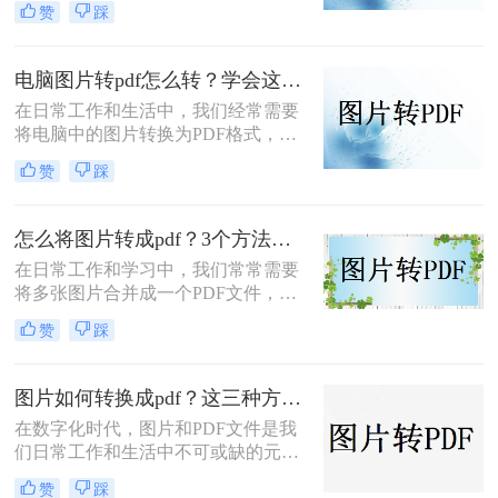
赞
踩
兼容性好、内容不易被篡改等优点，
尤其适合用于文档的分享、打印和存
档。那么图片如何转化为pdf格式呢？
电脑图片转pdf怎么转？学会这4种方法快速转换！
本文将详细介绍几种将图片转化为
在日常工作和生活中，我们经常需要
PDF格式的方法，帮助您轻松完成转
将电脑中的图片转换为PDF格式，以
换任务。
便于分享、存档或打印。PDF文件因
赞
踩
其跨平台兼容性、安全性和不可编辑
性而备受青睐。那么，电脑图片转pdf
怎么转呢？以下是一篇详细介绍多种
怎么将图片转成pdf？3个方法助你完成转换！
实用方法的文章。
在日常工作和学习中，我们常常需要
将多张图片合并成一个PDF文件，便
于分享、打印或是归档。将图片转换
赞
踩
为PDF不仅能够帮助我们更好地管理
和组织文档，还能确保文档在不同设
备间保持一致的外观和布局。那么怎
图片如何转换成pdf？这三种方法可轻松完成转换！
么将图片转成pdf呢？本文将详细介绍
在数字化时代，图片和PDF文件是我
三种简单有效的方法来实现图片转
们日常工作和生活中不可或缺的元
PDF的转换。
素。图片以其直观、生动的特点，成
赞
踩