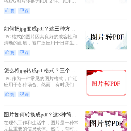
将JPG图片转换为PDF文件。PDF文
换。
件具有跨平台兼容性好、格式固定不
赞
踩
易被篡改等优点，因此将JPG图片转
换为PDF文件可以更好地保护图片内
容，方便分享和打印。那么电脑jpg怎
如何把jpg变成pdf？这三种方法轻松实现！
么转换成pdf呢？本文将介绍几种在电
​JPG格式的图片因其良好的兼容性和
脑上将JPG图片转换为PDF文件的方
清晰的画质，被广泛应用于日常生活
法，帮助读者轻松实现转换需求。
和工作中。然而，在某些情况下，我
赞
踩
们可能需要将JPG图片转换为PDF文
件，以便更好地分享、保存或打印。
那么如何把jpg变成pdf呢？本文将为
怎么将jpg转成pdf格式？三个方法就可轻松搞定！
您介绍三种将JPG转换成PDF的实用
​JPG作为一种常见的图片格式，广泛
方法。
应用于各种场合。然而，有时我们可
能需要将JPG图片转换为PDF格式，
赞
踩
以便更好地保存、分享或打印。那么
怎么将jpg转成pdf格式呢？本文将介
绍三种将JPG图片转换为PDF格式的
图片如何转换成pdf？这3种简单的方法分享给你！
方法，帮助读者轻松实现转换需求。
在现代工作和生活中，图片是一种常
见且重要的信息载体。然而，有时我