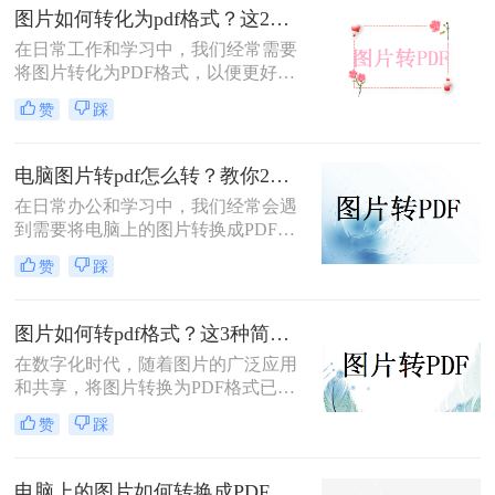
图片如何转化为pdf格式？这2种方法轻松搞定！
读的PDF文档。那么图片怎么转为pdf
呢？以下将详细介绍几种将图片转换
在日常工作和学习中，我们经常需要
为PDF文件的方法，帮助读者轻松完
将图片转化为PDF格式，以便更好地
成转换。
保存、分享和打印。那么图片如何转
赞
踩
化为pdf格式呢？下面，我将介绍两种
实用的图片转PDF的方法，帮助您轻
松实现这一转换。
电脑图片转pdf怎么转？教你2个超简单的方法！
在日常办公和学习中，我们经常会遇
到需要将电脑上的图片转换成PDF格
式的情况。不同于图片格式，PDF格
赞
踩
式不仅具有良好的可移植性和易读
性，还可以更好地保护文档内容的安
全性。那么，电脑图片转pdf怎么转
图片如何转pdf格式？这3种简单的方法分享给你！
呢？下面将为你详细介绍几种常见的
在数字化时代，随着图片的广泛应用
转换方法。
和共享，将图片转换为PDF格式已成
为一种常见需求。PDF格式的优势在
赞
踩
于它可以方便地保存、传输和打印，
同时保持图片的原始质量和格式。那
么图片如何转pdf格式呢？本文将为您
电脑上的图片如何转换成PDF？教你三种方法，一秒就能搞定！