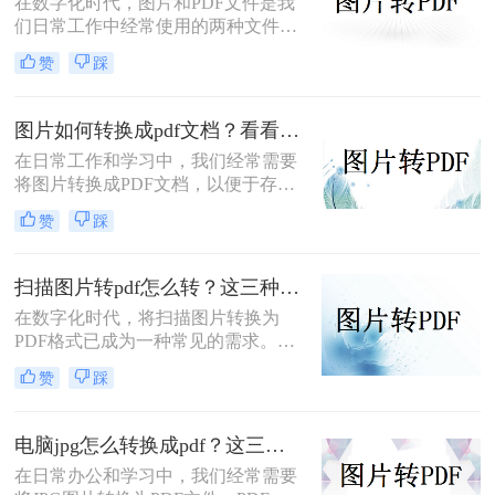
在数字化时代，图片和PDF文件是我
们日常工作中经常使用的两种文件格
式。有时，为了更方便地分享、保存
赞
踩
或打印，我们可能需要将图片转换为
PDF格式。本文将详细介绍图片转为
PDF怎么弄，帮助大家轻松应对这一
图片如何转换成pdf文档？看看这三个方法！
需求。
在日常工作和学习中，我们经常需要
将图片转换成PDF文档，以便于存
储、分享或打印。PDF格式以其跨平
赞
踩
台兼容性和良好的格式保持性，成为
了众多用户的首选。那么图片如何转
换成PDF文档呢？下面将介绍三种将
扫描图片转pdf怎么转？这三种方法你可以试试！
图片转换成PDF文档的方法，帮助你
在数字化时代，将扫描图片转换为
轻松实现这一目标。
PDF格式已成为一种常见的需求。无
论是为了保存纸质文档、方便在线分
赞
踩
享还是为了更高效地管理文件，扫描
图片转PDF都是一项非常实用的技
能。那么扫描图片转pdf怎么转呢？本
电脑jpg怎么转换成pdf？这三个方法就可轻松搞定！
文将介绍三种高效的转换方法，帮助
​在日常办公和学习中，我们经常需要
大家轻松实现扫描图片到PDF的转