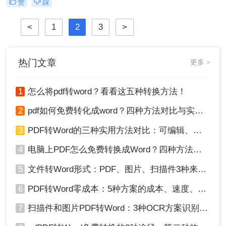
赞
踩
们转换为PDF格式，以便更好地管理
和存储。那么照片怎么转PDF呢？本
<
1
2
3
>
文将为您介绍几种照片转PDF的方
法，帮助您轻松实现这一目标。
热门文章
更多 >
1
怎么将pdf转word？看看这五种转换方法！
2
pdf如何免费转化成word？四种方法对比与实操指南（附详细表格）
3
PDF转Word的三种实用方法对比：可编辑、保格式、避风险！
4
电脑上PDF怎么免费转换成Word？四种方法对比与实操指南（附详细表格）!
5
文件转Word形式：PDF、图片、扫描件3种来源分别怎么处理！
6
PDF转Word零成本：5种方案的成本、速度、精度对比！
7
扫描件和图片PDF转Word：3种OCR方案识别率实测！