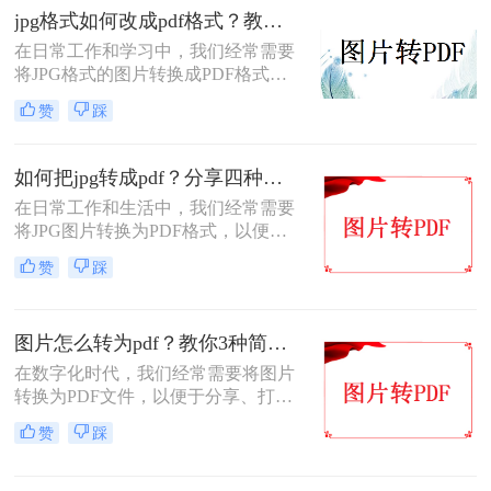
台、易读性和保持原始格式不变等优
jpg格式如何改成pdf格式？教你3招简便的转换方法！
点。那么扫描的图片怎么转pdf呢？本
在日常工作和学习中，我们经常需要
文将介绍几种将扫描的图片转换为
将JPG格式的图片转换成PDF格式的
PDF文档的方法，并附带一些实用技
文件。PDF文件因其格式统一、兼容
巧。
赞
踩
性好的特点，常被用于保存和传输重
要的图片信息。那么jpg格式如何改成
pdf格式呢？下面，我们将详细介绍几
如何把jpg转成pdf？分享四种图片转pdf方法~
种将JPG图片转换为PDF格式的方
在日常工作和生活中，我们经常需要
法。
将JPG图片转换为PDF格式，以便更
好地进行分享、存档或编辑。那么如
赞
踩
何把JPG转成PDF呢？本文将为您介
绍四种将JPG转换成PDF的高效方
法，帮助您轻松完成转换任务。
图片怎么转为pdf？教你3种简单的方法！
在数字化时代，我们经常需要将图片
转换为PDF文件，以便于分享、打印
或保存为不可编辑的格式。图片转
赞
踩
PDF的需求多种多样，可能是为了整
理照片集、制作电子相册，或者是将
截图、扫描件等图片转换为更易于阅