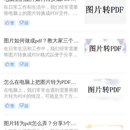
介绍几种常见方法，帮助您将图片转
在日常工作和生活中，我们经常需要
换为PDF，并以最佳方式保存和共
将电脑上的图片转换成PDF文件。
享。
PDF格式具有跨平台兼容性、易于阅
赞
踩
读和传输的特点，使其成为保存和分
享图片的理想选择。那么电脑上的图
片如何转换成PDF呢？本文将介绍几
图片如何做成pdf？教大家三个简单的方法！
种常用的方法，帮助你轻松将电脑上
在日常生活和工作中，我们经常需要
的图片转换成PDF文件。
将图片转换成PDF格式以便于分享、
打印或存档。PDF文件具有跨平台、
赞
踩
不易修改和保持格式统一等优点，因
此成为了图片转换的首选格式。那么
图片如何做成PDF呢？本文将介绍几
怎么在电脑上把图片转为PDF？这两种方法非常好用不要错过了！
种常用的方法，帮助你轻松将图片制
在电脑上，我们常常会遇到需要将图
作成PDF文件。
片转为PDF的情况，可能是为了方便
存储和分享，也有可能是为了打印需
赞
踩
要。无论是哪种情况，将图片转为
PDF都是非常实用的技巧。那么怎么
在电脑上把图片转为PDF呢？本文将
图片转为pdf怎么弄？分享3个实用又简单的方法！
教您几种简便的方法，让您轻松实现