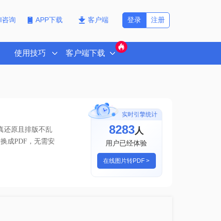
登录
注册
PI咨询
APP下载
客户端
使用技巧
客户端下载
实时引擎统计
8283
人
真还原且排版不乱
换成PDF
，无需安
用户已经体验
在线图片转PDF >