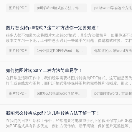
格式方法，帮助你轻松将图片转换为PDF格式。
图片转PDF
pdf转Word格式的方法，你学会了吗
pdf转word学会这个方法
图片怎么转pdf格式？这二种方法你一定要知道！
很多人都不知道怎么将图片怎么转pdf格式，其实方法很简单，如果你还不
读本文学习一下吧，工作中总会遇到一些棘手的问题，像是格式转换、文
并等，对于这些问题转转大师都能很好的解决，那么下面我们来重点讲讲图片
图片转PDF
1分钟搞定PDF转Word！这2个方法，一定要收好！
你知道的pdf转word方
要怎么解决吧。
如何把图片转pdf？二种方法简单易学！
在日常生活和工作中，我们经常需要将图片转换为PDF格式。这可能是因
打印或在线发布图片，而PDF格式能够保持图片的完整性和清晰度。那么
pdf呢？本文将为你提供简单易懂的方法和步骤，帮助你轻松完成这项任务
图片转PDF
pdf怎么转换成word？简单易学的方法
截图怎么转换成pdf？这几种转换方法了解一下！
在我们的日常生活和工作中，经常需要将电脑或手机上的截图保存为PDF
为PDF格式具有许多优点，例如方便传输、易于阅读、保护图片完整性等
截图怎么转换成pdf。