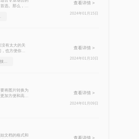
不适合专业场合的
查看详情 >
是首选。那么，怎
面事半功倍。
2024年01月15日
乱了怎么办
者没有太大的关
查看详情 >
间，也方便你过
这篇文章吧！
2024年01月10日
如何将pdf转换为word，技巧分享
需要将图片转换为
查看详情 >
能更加方便和高
F工具，并详细
2024年01月09日
原始文档的格式和
查看详情 >