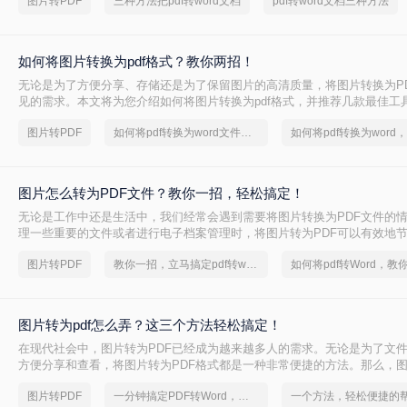
图片转PDF
三种方法把pdf转word文档
pdf转word文档三种方法
如何将图片转换为pdf格式？教你两招！
无论是为了方便分享、存储还是为了保留图片的高清质量，将图片转换为P
见的需求。本文将为您介绍如何将图片转换为pdf格式，并推荐几款最佳工
高效地完成转换。
图片转PDF
如何将pdf转换为word文件格式
图片怎么转为PDF文件？教你一招，轻松搞定！
无论是工作中还是生活中，我们经常会遇到需要将图片转换为PDF文件的
理一些重要的文件或者进行电子档案管理时，将图片转为PDF可以有效地
便查阅和分享。那么，图片怎么转为PDF文件呢？下面就为大家详细介绍
图片转PDF
教你一招，立马搞定pdf转word
方法。
图片转为pdf怎么弄？这三个方法轻松搞定！
在现代社会中，图片转为PDF已经成为越来越多人的需求。无论是为了文
方便分享和查看，将图片转为PDF格式都是一种非常便捷的方法。那么，图片
弄呢？下面将为您一一揭秘。
图片转PDF
一分钟搞定PDF转Word，这2种简单方法，任意选择