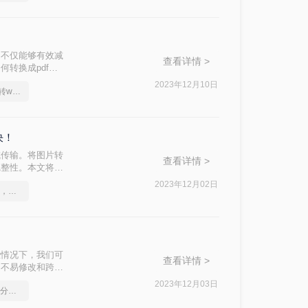
。不仅能够有效减
查看详情 >
转换成pdf
2023年12月10日
教你一招，立马搞定pdf转word
决！
或传输。将图片转
查看详情 >
完整性。本文将介
2023年12月02日
pdf格式怎么转换成word，一招轻松解决
些情况下，我们可
查看详情 >
、不易修改和跨平
转PDF的方法
2023年12月03日
如何将pdf转换为word，分享一种简单的方法