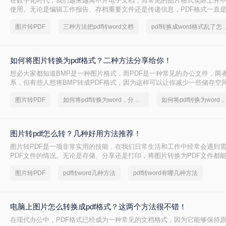
在数字化时代，我们越来越离不开电子文档，而常见的图片格式实际上并
使用。无论是编辑工作报告、存档重要文件还是传递信息，PDF格式一直
么把图片转换成pdf格式呢？本文将为你详细介绍多种方法，让你在转换方
图片转PDF
三种方法把pdf转word文档
pdf转换成word格式
如何将图片转换为pdf格式？二种方法分享给你！
想必大家都知道BMP是一种图片格式，而PDF是一种常见的办公文件，两
系，但有些人想将BMP转成PDF格式，因为这样可以让你减少一些储存空
后去查阅图片。那么你们想知道如何将图片转换为pdf格式吗？一起来看看
图片转PDF
如何将pdf转换为word，分享一种简单的方法
图片转pdf怎么转？几种好用方法推荐！
图片转PDF是一项非常实用的技能，在我们日常生活和工作中经常会遇到
PDF文件的情况。无论是存储、分享还是打印，将图片转换为PDF文件都
效。那么图片转pdf怎么转呢？下面我们就来介绍几款简单易用的图片转PD
图片转PDF
pdf转word几种方法
pdf转word有哪几种方法
讲解如何进行操作。
电脑上图片怎么转换成pdf格式？这两个方法很不错！
在现代办公中，PDF格式已经成为一种常见的文档格式，因为它能够保持