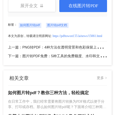
展开全文 ⇊
在线图片转PDF
5、转换完成，点击立即下载就可以了。
标签：
如何图片转pdf
图片转pdf文档
方法二、使用专业图片转pdf软件
本文为原创，转载请注明原网址:
https://pdftoword.55.la/news/15061.html
上
一篇：PNG转PDF：4种方法在透明背景和色彩保留上的处理差异！
对于需要频繁进行图片转PDF操作的用户，使用电
脑客户端转换工具可能更为方便。下面以转转大师
下
一篇：图片转PDF免费：5种工具的免费额度、水印和文件限制对比！
操作为例。
操作如下：
1、百度搜索“转转大师pdf转换器”，然后从官网
(https://pdftoword.55.la/)下载安装软件。
相关文章
更多 >
如何图片转pdf？教你三种方法，轻松搞定
在日常工作中，我们经常需要将图片转换为PDF格式以便于分
享、打印或存档。那么如何图片转pdf呢？下面将介绍三种简单
且实用的图片转PDF的方法，帮助你轻松实现格式转换。