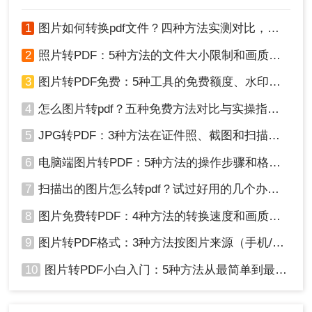
片。
3、导出为PDF：在图片查看器的工具栏或菜单栏中
1
图片如何转换pdf文件？四种方法实测对比，附各场景最优选！
找到“导出”或“另存为”功能，选择“PDF”作为输出格
式。
2
照片转PDF：5种方法的文件大小限制和画质保留实测！
4、设置参数（如果可选）：根据需要，进行一些自
3
图片转PDF免费：5种工具的免费额度、水印和文件限制对比！
定义设置，如页面大小、图片质量等。
5、保存PDF：点击“保存”或“确定”按钮，将生成的
4
怎么图片转pdf？五种免费方法对比与实操指南（附详细表格）！
PDF文件保存到本地。
5
JPG转PDF：3种方法在证件照、截图和扫描件上的转换精度差异！
总结
6
电脑端图片转PDF：5种方法的操作步骤和格式保留对比！
以上就是如何图片转pdf的全部方法分享啦！用户可
7
扫描出的图片怎么转pdf？试过好用的几个办法！
以根据自己的需求和实际情况选择最适合自己的方
8
图片免费转PDF：4种方法的转换速度和画质损失对比！
法进行图片转PDF操作。无论使用哪种方法，都需
要注意选择可靠的转换工具或软件，以确保转换效
9
图片转PDF格式：3种方法按图片来源（手机/相机/截图）选！
果的质量和安全性。
10
图片转PDF小白入门：5种方法从最简单到最专业逐步升级！