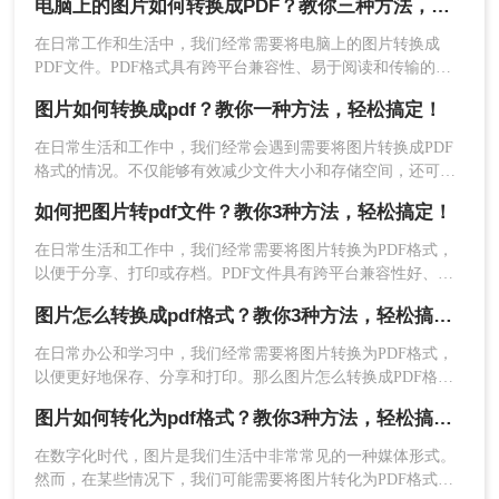
电脑上的图片如何转换成PDF？教你三种方法，一秒就能搞定！
在日常工作和生活中，我们经常需要将电脑上的图片转换成
PDF文件。PDF格式具有跨平台兼容性、易于阅读和传输的特
点，使其成为保存和分享图片的理想选择。那么电脑上的图片
图片如何转换成pdf？教你一种方法，轻松搞定！
2、上传要转换的图片，如果要转换的图片较多可以
如何转换成PDF呢？本文将介绍几种常用的方法，帮助你轻松
将电脑上的图片转换成PDF文件。
直接添加文件夹从而批量转换，点击转换之前可按
在日常生活和工作中，我们经常会遇到需要将图片转换成PDF
需求设置一些条件，然后再点开始转换。
格式的情况。不仅能够有效减少文件大小和存储空间，还可以
方便地进行文件整理和分享。那么，图片如何转换成pdf呢？本
如何把图片转pdf文件？教你3种方法，轻松搞定！
文将为您详细介绍这一过程，帮助您快速掌握相关技巧。
在日常生活和工作中，我们经常需要将图片转换为PDF格式，
以便于分享、打印或存档。PDF文件具有跨平台兼容性好、格
式稳定、易于阅读等优点，因此图片转PDF的需求非常普遍。
图片怎么转换成pdf格式？教你3种方法，轻松搞定！
那么如何把图片转PDF文件呢？本文将介绍几种常用的将图片
转换为PDF文件的方法，帮助读者轻松实现格式转换。
在日常办公和学习中，我们经常需要将图片转换为PDF格式，
以便更好地保存、分享和打印。那么图片怎么转换成PDF格式
呢？下面将介绍三种简单实用的方法，帮助大家轻松实现图片
图片如何转化为pdf格式？教你3种方法，轻松搞定！
到PDF的转换。
3、转换完成，点击打开即可查看PDF文件。
在数字化时代，图片是我们生活中非常常见的一种媒体形式。
然而，在某些情况下，我们可能需要将图片转化为PDF格式。