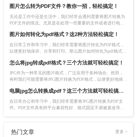
PDF格式具有很多优点，比如文件大小小、不易修改和跨平台
图片怎么转为PDF文件？教你一招，轻松搞定！
可读性强等。那么，图片如何转化为pdf格式呢？本文将为你详
细讲解图片转PDF的方法和步骤。
无论是工作中还是生活中，我们经常会遇到需要将图片转换为
PDF文件的情况。尤其是在处理一些重要的文件或者进行电子
档案管理时，将图片转为PDF可以有效地节省存储空间，方便
图片如何转化为pdf格式？这2种方法轻松搞定！
查阅和分享。那么，图片怎么转为PDF文件呢？下面就为大家
详细介绍一种简单、快捷的方法。
在日常工作和学习中，我们经常需要将图片转化为PDF格式，
以便更好地保存、分享和打印。那么图片如何转化为pdf格式
呢？下面，我将介绍两种实用的图片转PDF的方法，帮助您轻
怎么将jpg转成pdf格式？三个方法就可轻松搞定！
松实现这一转换。
方法三、使用图片查看器软件
​JPG作为一种常见的图片格式，广泛应用于各种场合。然而，
有时我们可能需要将JPG图片转换为PDF格式，以便更好地保
一些图片查看器软件也提供了将图片转换为PDF的
存、分享或打印。那么怎么将jpg转成pdf格式呢？本文将介绍
功能。下面以下是使用图片查看器软件进行图片转
电脑jpg怎么转换成pdf？这三个方法就可轻松搞定！
三种将JPG图片转换为PDF格式的方法，帮助读者轻松实现转换
PDF操作为例。
需求。
​在日常办公和学习中，我们经常需要将JPG图片转换为PDF文
操作如下：
件。PDF文件具有跨平台兼容性好、格式固定不易被篡改等优
1、选择图片查看器：选择一个支持PDF导出功能的
点，因此将JPG图片转换为PDF文件可以更好地保护图片内容，
图片查看器软件，如Windows自带的照片查看器、
方便分享和打印。那么电脑jpg怎么转换成pdf呢？本文将介绍
FastStone Image Viewer等。
几种在电脑上将JPG图片转换为PDF文件的方法，帮助读者轻松
热门文章
2、打开图片：使用图片查看器打开需要转换的图
更多 >
实现转换需求。