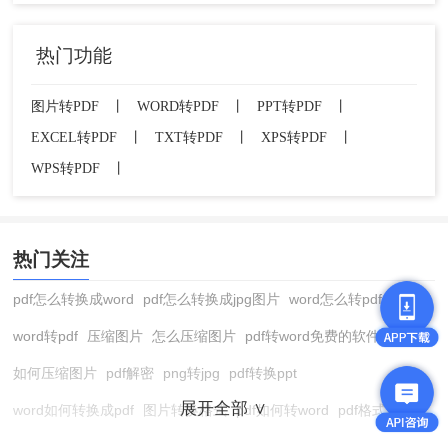
热门功能
图片转PDF
丨
WORD转PDF
丨
PPT转PDF
丨
EXCEL转PDF
丨
TXT转PDF
丨
XPS转PDF
丨
WPS转PDF
丨
热门关注
pdf怎么转换成word
pdf怎么转换成jpg图片
word怎么转pdf
word转pdf
压缩图片
怎么压缩图片
pdf转word免费的软件
如何压缩图片
pdf解密
png转jpg
pdf转换ppt
展开全部 ∨
word如何转换成pdf
图片转换格式
pdf如何转word
pdf格式转换
在线pdf转换成word
pdf转图片
pdf怎么转换成jpg图片
图片转pdf