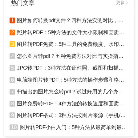
热门文章
更多 >
1
图片如何转换pdf文件？四种方法实测对比，附各场景最优选！
2
照片转PDF：5种方法的文件大小限制和画质保留实测！
3
图片转PDF免费：5种工具的免费额度、水印和文件限制对比！
3、转换完成，点击打开即可查看PDF文件。
4
怎么图片转pdf？五种免费方法对比与实操指南（附详细表格）！
5
JPG转PDF：3种方法在证件照、截图和扫描件上的转换精度差异！
6
电脑端图片转PDF：5种方法的操作步骤和格式保留对比！
7
扫描出的图片怎么转pdf？试过好用的几个办法！
8
图片免费转PDF：4种方法的转换速度和画质损失对比！
9
图片转PDF格式：3种方法按图片来源（手机/相机/截图）选！
四、注意事项
10
图片转PDF小白入门：5种方法从最简单到最专业逐步升级！