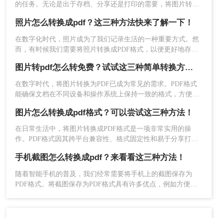
的任务。无论是出于存档、分享还是打印的需要，将图片转换
1、百度搜索“转转大师pdf转换器”，然后从官网
为PDF文档都能提供诸多便利。那么如何将图片转pdf文档呢？
照片怎么转换成pdf？这三种方法快来了解一下！
(https://pdftoword.55.la/)下载安装软件。
本文将详细介绍几种实现图片转PDF的方法，帮助读者轻松完
成转换过程。
在数字化时代，照片成为了我们记录生活的一种重要方式。然
而，有时候我们需要将照片转换成PDF格式，以便更好地存
档、分享或打印。那么，照片怎么转换成PDF呢？本文将为您
图片转pdf怎么转免费？试试这三种简单转换方法！
详细介绍照片转换成PDF的方法和步骤。
在数字时代，将图片转换为PDF已成为常见的需求。PDF格式
能确保文档在不同设备和操作系统上保持一致的格式，方便传
输、保存和打印。那么图片转pdf怎么转免费呢？本文将为您介
图片怎么转换成pdf格式？可以尝试这三种方法！
绍三种简单、免费的图片转PDF方法，帮助您轻松完成格式转
换。
在日常生活中，将图片转换成PDF格式是一项非常实用的操
作。PDF格式因其跨平台兼容性、格式固定性和易于分享打印
2、上传要转换的图片，如果要转换的图片较多可以
等特点，被广泛应用于各种正式文件的传输与存储。那么图片
直接添加文件夹从而批量转换，点击转换之前可按
手机截图怎么转换成pdf？来看看这三种方法！
怎么转换成pdf格式呢？本文将介绍三种将图片转换成PDF格式
需求设置一些条件，然后再点开始转换。
的方法。
随着智能手机的普及，我们经常需要将手机上的截图保存为
PDF格式。将截图保存为PDF格式具有许多优点，例如方便传
输、易于阅读、保护图片完整性等。本文将详细介绍手机截图
怎么转换成pdf。