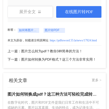
展开全文 ⇊
在线图片转PDF
标签：
如何将图片转换成pdf
图片转PDF
本文为原创，转载请注明原网址:
https://pdftoword.55.la/news/17924.html
3、点击中间的“选择文件”上传要转换的图片。
上一篇：图片怎么转为pdf？教你3种简单的方法！
下一篇：图片如何转换为PDF格式？这三个方法非常实用！
相关文章
更多 >
图片如何转换成pdf？这三种方法可轻松完成转换！
在数字化时代，图片和PDF文件是我们日常工作和生活中不可
4、上传要转换的图片，需要设置自定义选项的可以
或缺的元素。图片以其直观、生动的特点，成为记录生活、展