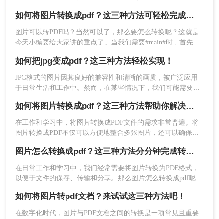
设置一点，然后点击开始转换。
示信息的重要方式；而PDF文件则以其跨平台性、格式稳定性
如何将图片转换成pdf？这三种方法可轻松完成转换！
和安全性，成为文档传输和存档的首选格式。有时，我们需要
将图片转换成PDF文件，以便更好地分享、打印或保存。
图片可以转PDF吗？当然可以了，那么要怎么转换呢？这就是
今天小编要给大家讲的重点了。当我们需要#main#时，首先要
找到一款可以转换成PDF的工具，这样就好办多了，那么软件
如何把jpg变成pdf？这三种方法轻松实现！
千千万，哪款好用呢？转转大师就很不错，图片转PDF效果也
很棒哦。
​JPG格式的图片因其良好的兼容性和清晰的画质，被广泛应用
于日常生活和工作中。然而，在某些情况下，我们可能需要将
JPG图片转换为PDF文件，以便更好地分享、保存或打印。那么
如何将图片转换成pdf？这三种方法帮助你解决问题！
如何把jpg变成pdf呢？本文将为您介绍三种将JPG转换成PDF的
实用方法。
在工作和学习中，将图片转换成PDF文件的需求非常普遍。将
5、转换完成，点击立即下载就可以了。
图片转换成PDF不仅可以方便地整合多张图片，还可以确保文
件格式的一致性和兼容性。那么如何将图片转换成pdf呢？本文
三、使用PDF转换软件
图片怎么转换成pdf？这三种方法分分钟完成转换！
将介绍三种常见的图片转PDF方法。
在日常工作和学习中，我们经常需要将图片转换为PDF格式，
如果您经常需要进行图片转PDF的操作，可以考虑
以便于文件的保存、传输和分享。那么图片怎么转换成pdf呢？
安装一款专业的PDF转换软件。这些软件通常提供
下面将介绍三种不同的方法，帮助你轻松将图片转换为PDF。
更多高级功能和批量处理能力。下面以转转大师
如何将图片转pdf文档？来试试这三种方法吧！
PDF转换器操作为例。
​在数字化时代，图片与PDF文档之间的转换是一项常见且重要
操作如下：