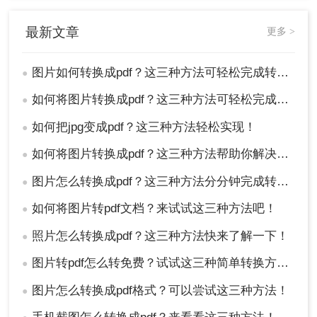
在进行转换前，请确保您有权对图片进行转换
和使用，避免侵犯他人版权。
最新文章
更多 >
转换质量可能受到原图质量、转换工具性能等
因素的影响。如果转换结果不满意，可以尝试
图片如何转换成pdf？这三种方法可轻松完成转换！
●
使用其他工具或调整转换设置。
对于包含敏感信息的图片，请确保在转换和分
如何将图片转换成pdf？这三种方法可轻松完成转换！
●
享过程中采取适当的安全措施。
如何把jpg变成pdf？这三种方法轻松实现！
●
总结
如何将图片转换成pdf？这三种方法帮助你解决问题！
●
以上就是如何将图片转换成pdf的方法介绍了，将图
图片怎么转换成pdf？这三种方法分分钟完成转换！
●
片转换成PDF有多种方法可供选择，您可以根据自
如何将图片转pdf文档？来试试这三种方法吧！
●
己的需求和实际情况选择最适合的方法进行操作。
照片怎么转换成pdf？这三种方法快来了解一下！
●
图片转pdf怎么转免费？试试这三种简单转换方法！
●
图片怎么转换成pdf格式？可以尝试这三种方法！
●