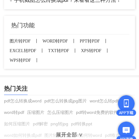
手机截图怎么转换成pdf？来看看这三种方法！
●
热门功能
图片转PDF
丨
WORD转PDF
丨
PPT转PDF
丨
EXCEL转PDF
丨
TXT转PDF
丨
XPS转PDF
丨
WPS转PDF
丨
热门关注
pdf怎么转换成word
pdf怎么转换成jpg图片
word怎么转pdf
word转pdf
压缩图片
怎么压缩图片
pdf转word免费的软件
如何压缩图片
pdf解密
png转jpg
pdf转换ppt
展开全部 ∨
word如何转换成pdf
图片转换格式
pdf如何转word
pdf格式转换