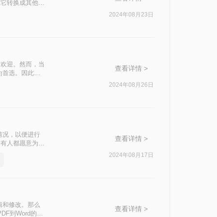
把它转换成其他的
word文档格式
2024年08月23日
受欢迎。然而，当
查看详情 >
为首选。因此，
怎么转呢？本文将
2024年08月26日
情况，以便进行
查看详情 >
所有人都愿意为此
。那么电脑上如
2024年08月17日
文档的方法，帮助
辑和修改。那么
查看详情 >
F到Word的转