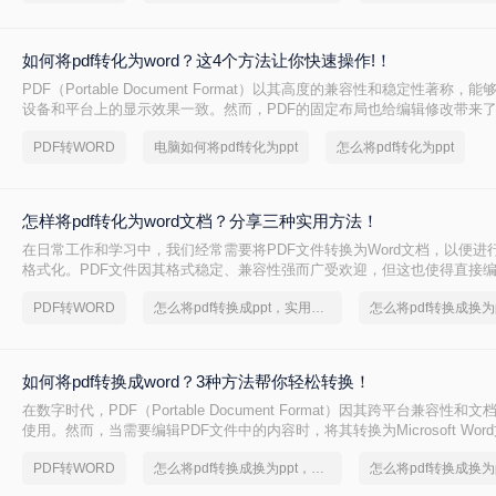
如何将pdf转化为word？这4个方法让你快速操作!！
PDF（Portable Document Format）以其高度的兼容性和稳定性著称
设备和平台上的显示效果一致。然而，PDF的固定布局也给编辑修改带来
下，Word文档具有强大的编辑性和灵活性，可以轻松实现对文档内容的修
PDF转WORD
电脑如何将pdf转化为ppt
怎么将pdf转化为ppt
调整。因此，将PDF转化为Word文档成为了许多用户的常见需求。那么如何
word呢？以下将详细介绍几种将PDF转化为Word的方法。
怎样将pdf转化为word文档？分享三种实用方法！
在日常工作和学习中，我们经常需要将PDF文件转换为Word文档，以便进
格式化。PDF文件因其格式稳定、兼容性强而广受欢迎，但这也使得直接
运的是，有多种方法可以实现PDF到Word的转换。那么怎样将pdf转化为wo
PDF转WORD
怎么将pdf转换成ppt，实用方法不要错过
是三种常用的转换方法，供您参考。
如何将pdf转换成word？3种方法帮你轻松转换！
在数字时代，PDF（Portable Document Format）因其跨平台兼容性
使用。然而，当需要编辑PDF文件中的内容时，将其转换为Microsoft Word
或.docx）会更加便捷。那么如何将pdf转换成word呢？本文将详细介绍几
PDF转WORD
怎么将pdf转换成换为ppt，分享一种简单的方法
Word文档的有效方法，帮助你在不同场景下选择最合适的转换工具。