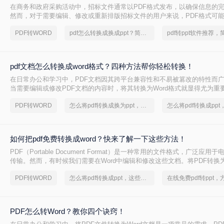
在商务和政府采购活动中，招标文件通常以PDF格式发布，以确保信息的
然而，对于需要编辑、修改或重新排版招标文件的用户来说，PDF格式可
因此，将招标文件从PDF转换为Word格式成为了一个常见的需求。本文将
PDF转WORD
pdf怎么转换成换成ppt？简单高效的恢复方法
标文件pdf怎么转word的几种高效方法。
pdf文档怎么转换成word格式？四种方法帮你轻松转换！
在日常办公和学习中，PDF文档因其跨平台兼容性和不易被篡改的特性而
当需要编辑或修改PDF文档的内容时，将其转换为Word格式就显得尤为重要
怎么转换成word格式呢？本文将详细介绍几种将PDF文档转换成Word格
PDF转WORD
怎么将pdf转换成换为ppt，转换成转换成大师帮你解决
轻松应对这一需求。
如何把pdf免费转换成word？快来了解一下这些方法！
PDF（Portable Document Format）是一种常用的文件格式，广泛应
传输。然而，有时候我们需要在Word中编辑和修改这些文档。将PDF转换为
个常见需求，但许多转换工具需要付费使用。那么如何把pdf免费转换成wo
PDF转WORD
怎么将pdf转换成ppt，这些方法可以帮到你
绍三种免费的方法，帮助您将PDF文件转换为Word格式。
PDF怎么转Word？教你四个诀窍！