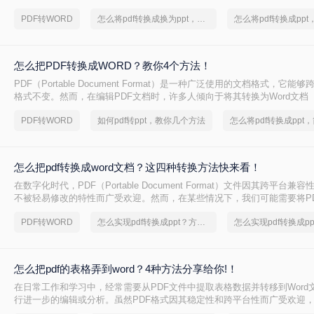
换。
PDF转WORD
怎么将pdf转换成换为ppt，分享一种简单的方法
怎么把PDF转换成WORD？教你4个方法！
PDF（Portable Document Format）是一种广泛使用的文档格式，它
格式不变。然而，在编辑PDF文档时，许多人倾向于将其转换为Word文档（.
或.docx），因为Word提供了更多编辑功能。那么怎么把PDF转换成WOR
PDF转WORD
如何pdf转ppt，教你几个方法
将PDF转换为Word文档的方法，适用于不同场景和技能水平。
怎么把pdf转换成word文档？这四种转换方法快来看！
在数字化时代，PDF（Portable Document Format）文件因其跨平台
不被轻易修改的特性而广受欢迎。然而，在某些情况下，我们可能需要将P
Word文档（.docx或.doc），以便进行编辑、修改或格式调整。那么怎么把pd
PDF转WORD
怎么实现pdf转换成ppt？方法详解
文档呢？本文将详细介绍几种将PDF转换成Word文档的方法，帮助您轻松
怎么把pdf的表格弄到word？4种方法分享给你!！
在日常工作和学习中，经常需要从PDF文件中提取表格数据并转移到Word
行进一步的编辑或分析。虽然PDF格式因其稳定性和跨平台性而广受欢迎
和编辑却相对复杂。不过，通过一些方法，我们可以有效地将PDF中的表格弄