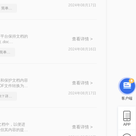
2024年08月17日
怎么将pdf转换成ppt，简单方法教你一招
能够跨平台保持文档的
查看详情 >
doc
D呢？以下是四种
2024年08月16日
怎么将pdf转换成ppt，简单方法教你一招
兼容性和保护文档内容
查看详情 >
DF文件转换为
f转换成word
2024年08月17日
怎么实现pdf转换成ppt？详细方法教学
完成这一任务。
客户端
文档中，以便进
APP
查看详情 >
，但其内容的提取
到Word中。