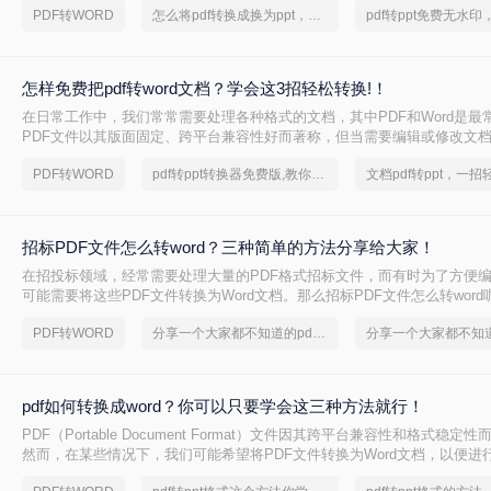
PDF转WORD
怎么将pdf转换成换为ppt，分享一种简单的方法
那么怎么把pdf的表格弄到word呢？以下是一些常用的方法。
怎样免费把pdf转word文档？学会这3招轻松转换!！
在日常工作中，我们常常需要处理各种格式的文档，其中PDF和Word是最
PDF文件以其版面固定、跨平台兼容性好而著称，但当需要编辑或修改文档内
文档则更为方便。因此，将PDF转换为Word文档的需求十分常见。那么怎样
PDF转WORD
pdf转ppt转换器免费版,教你一招轻松找回
文档pdf转ppt，一
word文档呢？本文将介绍几种免费且高效的方法，帮助你轻松实现PDF到W
招标PDF文件怎么转word？三种简单的方法分享给大家！
在招投标领域，经常需要处理大量的PDF格式招标文件，而有时为了方便
可能需要将这些PDF文件转换为Word文档。那么招标PDF文件怎么转wor
介绍几种实现这一转换的方法，帮助您更高效地处理招标文件。
PDF转WORD
分享一个大家都不知道的pdf文件转ppt文档方法
pdf如何转换成word？你可以只要学会这三种方法就行！
PDF（Portable Document Format）文件因其跨平台兼容性和格式稳
然而，在某些情况下，我们可能希望将PDF文件转换为Word文档，以便进
与其他用户协作。那么pdf如何转换成word呢？本文将介绍三种将PDF转换为