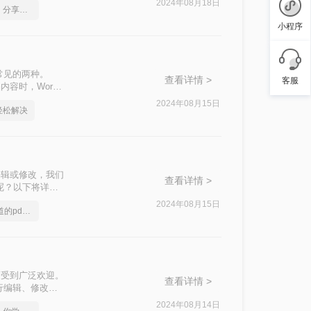
2024年08月18日
pdf转ppt免费无水印，分享一种简单的方法
小程序
常见的两种。
查看详情 >
客服
容时，Word
免费把pdf转
2024年08月15日
招轻松解决
ord的转换。
编辑或修改，我们
查看详情 >
d呢？以下将详细
2024年08月15日
分享一个大家都不知道的pdf转ppt格式方法
定性而受到广泛欢迎。
查看详情 >
行编辑、修改或
Word文档的方
2024年08月14日