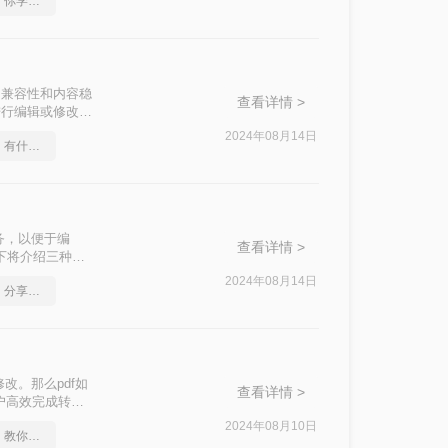
pdf转ppt格式的方法，你学会了吗
跨平台兼容性和内容稳
查看详情 >
进行编辑或修改
时，将PDF转换
2024年08月14日
怎么将pdf转换成ppt，有什么快速的方法
文本和数据。那
务，以便于编
查看详情 >
以下将介绍三种实
2024年08月14日
pdf转ppt免费无水印，分享一种简单的方法
改。那么pdf如
查看详情 >
用户高效完成转换
2024年08月10日
怎么将pdf转换成ppt，教你一招搞定