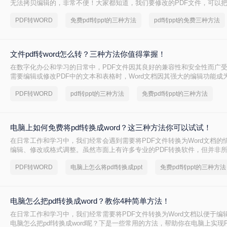
无法拷贝编辑的，非常不便！大家都知道，我们要修改的PDF文件，可以
格式，然后用于编辑，怎么转换呢？下面小编就教大家怎样将怎么把pdf转成
PDF转WORD
免费pdf转ppt的三种方法
pdf转ppt的免费三种方法
免费的操作方法，一起来学习pdf转word吧！
文件pdf转word怎么转？三种方法你值得掌握！
在数字化办公和学习的日常中，PDF文件因其良好的兼容性和安全性而广
需要编辑或修改PDF中的文本和表格时，Word文档因其强大的编辑功能成
将PDF文件转换为Word文档成为了一个常见的需求。那么文件pdf转word
PDF转WORD
pdf转ppt的三种方法
免费pdf转ppt的三种方法
详细介绍几种PDF转Word的高效转换方法，帮助您轻松应对这一挑战。
电脑上如何免费将pdf转换成word？这三种方法你可以试试！
在日常工作和学习中，我们经常会遇到需要将PDF文件转换为Word文档的
编辑、修改或格式调整。虽然市面上有许多专业的PDF转换软件，但并非
付费。幸运的是，电脑上也有多种免费的方法可以实现PDF到Word的转换
PDF转WORD
电脑上怎么将pdf转换成ppt
免费pdf转ppt的三种方法
何免费将pdf转换成word呢？本文将详细介绍几种免费将PDF转换成Word
您轻松完成这一任务。
电脑怎么把pdf转换成word？教你4种简单方法！
在日常工作和学习中，我们经常需要将PDF文件转换为Word文档以便于编
电脑怎么把pdf转换成word呢？下是一些常用的方法，帮助你在电脑上实现PD