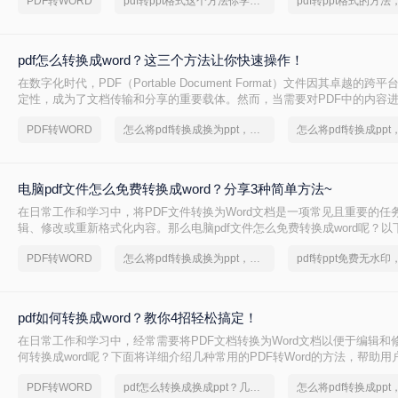
PDF转WORD
pdf转ppt格式这个方法你学会了吗？
法。
pdf怎么转换成word？这三个方法让你快速操作！
在数字化时代，PDF（Portable Document Format）文件因其卓越的
定性，成为了文档传输和分享的重要载体。然而，当需要对PDF中的内容
时，我们往往会遇到一些挑战，因为PDF文件通常是不支持直接编辑的。此
PDF转WORD
怎么将pdf转换成换为ppt，正确的操作方法
成Word文档成为了一个理想的选择，因为它允许我们以更灵活的方式处理
么pdf怎么转换成word呢？本文将深入探讨PDF转Word的几种常见方法。
电脑pdf文件怎么免费转换成word？分享3种简单方法~
在日常工作和学习中，将PDF文件转换为Word文档是一项常见且重要的任
辑、修改或重新格式化内容。那么电脑pdf文件怎么免费转换成word呢？
用的免费方法，帮助用户轻松实现PDF到Word的转换。
PDF转WORD
怎么将pdf转换成换为ppt，分享一种简单的方法
pdf如何转换成word？教你4招轻松搞定！
在日常工作和学习中，经常需要将PDF文档转换为Word文档以便于编辑和修
何转换成word呢？下面将详细介绍几种常用的PDF转Word的方法，帮助
任务。
PDF转WORD
pdf怎么转换成换成ppt？几招轻松搞定