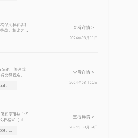
，能够确保文档在各种
查看详情 >
了挑战。相比之
改、排版和格式
2024年08月11日
将pdf转化为
行编辑、修改或
查看详情 >
编辑变得困难。幸
rd文档呢？以下
2024年08月11日
怎么将pdf转换成换为ppt，实用的方法来了
和文档保真度而被广泛
查看详情 >
文档格式（.doc
种将PDF转换为
2024年08月09日
怎么将pdf转换成换为ppt，转换成转换成大师帮你解决