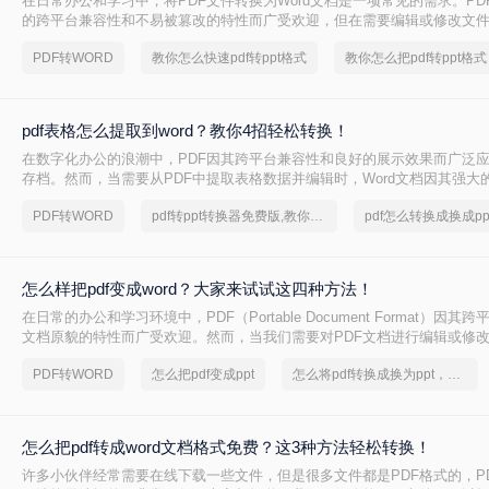
在日常办公和学习中，将PDF文件转换为Word文档是一项常见的需求。PD
的跨平台兼容性和不易被篡改的特性而广受欢迎，但在需要编辑或修改文件内
文档则显得更为灵活和方便。那么PDF怎么转Word呢？下面将详细介绍几种将
PDF转WORD
教你怎么快速pdf转ppt格式
教你怎么把pdf转ppt格式
的方法，以帮助您更高效地完成工作。
pdf表格怎么提取到word？教你4招轻松转换！
在数字化办公的浪潮中，PDF因其跨平台兼容性和良好的展示效果而广泛
存档。然而，当需要从PDF中提取表格数据并编辑时，Word文档因其强大
首选。那么pdf表格怎么提取到word呢？本文将详细介绍几种将PDF表格提取
PDF转WORD
pdf转ppt转换器免费版,教你一招轻松找回
法，帮助您轻松应对这一常见需求。
怎么样把pdf变成word？大家来试试这四种方法！
在日常的办公和学习环境中，PDF（Portable Document Format）因
文档原貌的特性而广受欢迎。然而，当我们需要对PDF文档进行编辑或修
Word文档便成为了一个常见的需求。那么怎么样把pdf变成word呢？本文将
PDF转WORD
怎么把pdf变成ppt
怎么将pdf转换成换为ppt，实用的方法来了
转换成Word文档的方法，帮助您轻松应对这一任务。
怎么把pdf转成word文档格式免费？这3种方法轻松转换！
许多小伙伴经常需要在线下载一些文件，但是很多文件都是PDF格式的，P