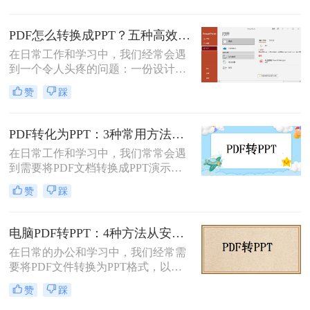
要的。那么如何将pdf转换成ppt呢？
本文将详细介绍几种常用的方法。
PDF怎么转换成PPT？五种高效方法，适用不同场景全解析！
在日常工作和学习中，我们经常会遇
到一个令人头疼的问题：一份设计精
美、内容详实的PDF文档，需要被转
赞
踩
换为可编辑、可演示的
PowerPoint（PPT）文件。可能是为了
修改内容、调整逻辑，或是直接用于
PDF转化为PPT：3种常用方法在不同PPT版本下的兼容性！
会议汇报。然而，由于PDF格式本身
在日常工作和学习中，我们常常会遇
是为了稳定显示而非编辑而设计的，
到需要将PDF文档转换成PPT演示文
这项转换工作常常伴随着格式错乱、
稿的情况。无论是为了更好地展示信
排版混乱、图片丢失等“车祸现场”。
赞
踩
息，还是为了方便编辑，掌握如何进
行这种转换都是非常有用的技能。那
么怎么将pdf转化为ppt呢？本文将介
电脑PDF转PPT：4种方法从安装到输出的完整对比！
绍三种常用的方法来实现PDF到PPT
在日常的办公和学习中，我们经常需
的转换。
要将PDF文件转换为PPT格式，以便
更好地进行演示和编辑。那么电脑如
赞
踩
何PDF转PPT呢？以下介绍四种常见