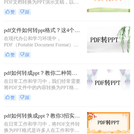
PDF文档转换为PPT演示文稿，以便
帮助您将PDF文件转换为PPT文件。
于更好地展示和编辑内容。
赞
踩
PDF（Portable Document Format）因
其格式稳定、兼容性强而被广泛应
用，但PPT（PowerPoint）则因其动态
pdf文件如何转ppt格式？这4个方法请收好！方便又好用！
演示功能而备受青睐。那么pdf怎么转
在现代办公和学习环境中，
换成ppt呢？本文将介绍三种将PDF转
PDF（Portable Document Format）因
换为PPT的高效方法，帮助您轻松完
其出色的跨平台兼容性和保持文档格
成格式转换。
赞
踩
式不变的能力而广受欢迎。然而，在
某些情况下，我们可能需要将PDF文
件中的内容转换成PPT（PowerPoint
pdf如何转成ppt？教你二种简单实用的转换方法!
Presentation）格式，以便进行演示或
在日常工作和学习中，我们经常需要
进一步编辑。那么pdf文件如何转ppt
将PDF文件中的内容转换为PPT格
格式呢？本文将详细介绍几种将PDF
式，以便于演示和分享。那么PDF如
文件转换为PPT格式的有效方法，帮
赞
踩
何转成PPT呢？以下是两种常用的方
助您轻松应对这一需求。
法，帮助您轻松实现PDF到PPT的转
换。
pdf如何转换成ppt？教你3招实用方法轻松搞定！
在日常工作和学习中，将PDF文件转
换为PPT格式是许多人在工作和学习