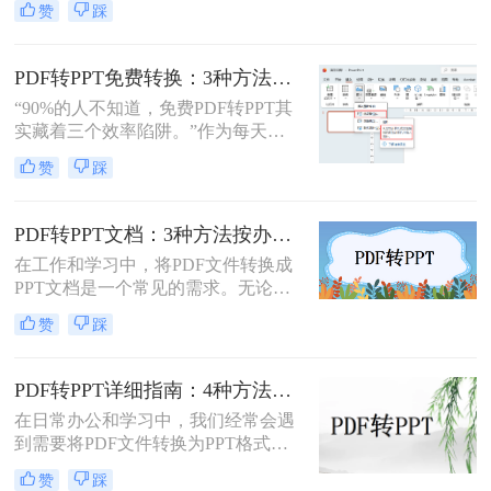
介绍三种将PDF转换为PPT的方法，
赞
踩
PDF格式的报告、课件、素材转为可
帮助您根据自己的实际需求选择最合
编辑的PPT，是提升工作效率的高频
适的方式。
需求。但多数人在寻找免费转换方法
PDF转PPT免费转换：3种方法的隐藏功能和效率差异！
时，要么遭遇操作繁琐的困境，要么
“90%的人不知道，免费PDF转PPT其
面临转换后格式错乱、信息丢失的问
实藏着三个效率陷阱。”作为每天处
题，甚至担心文件隐私泄露
理20+份文档的办公博主，我见过太
赞
踩
多人被“免费转换”的噱头坑过——要
么表格错位到需要手动重排两小时，
要么扫描版PDF转完还是图片格式，
PDF转PPT文档：3种方法按办公场景（汇报/教学/合同）选择！
更有甚者因为文件包含商业数据，转
在工作和学习中，将PDF文件转换成
换后收到平台的“付费解锁”勒索邮
PPT文档是一个常见的需求。无论是
件。
为了制作演示文稿、提取内容还是重
赞
踩
新排版，掌握几种有效的转换方法都
是非常有用的。那么pdf如何转换成
ppt文档呢？本文将介绍三种常用的
PDF转PPT详细指南：4种方法的参数配置和输出效果调优！
PDF转PPT的方法，帮助您轻松完成
在日常办公和学习中，我们经常会遇
PDF到PPT的转换。
到需要将PDF文件转换为PPT格式的
情况。无论是为了便于演示还是进一
赞
踩
步编辑，掌握有效的转换方法都是必