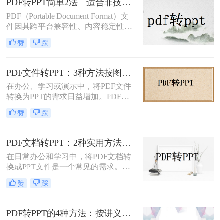
PDF转PPT简单2法：适合非技术用户的快速操作流程！
PDF（Portable Document Format）文
件因其跨平台兼容性、内容稳定性和
不易被篡改的特性，在文档分享、存
赞
踩
档和打印中得到了广泛应用。然而，
有时我们需要将PDF中的内容转换为
PPT（PowerPoint）格式，以便进行演
PDF文件转PPT：3种方法按图文复杂度的转换精度排名！
示、编辑或团队协作。那么PDF怎么
在办公、学习或演示中，将PDF文件
转换成PPT呢？本文将介绍两种将
转换为PPT的需求日益增加。PDF格
PDF转换成PPT的方法。
式虽然适合文档共享，但若需编辑或
赞
踩
重新排版内容，转换为PPT会更灵
活。那么文件pdf怎么转换成ppt呢？
本文将介绍几种简单实用的方法，帮
PDF文档转PPT：2种实用方法的关键参数和输出对比！
助您高效完成转换。
在日常办公和学习中，将PDF文档转
换成PPT文件是一个常见的需求。
PDF文件因其跨平台性和格式稳定性
赞
踩
而广受欢迎，但在某些情况下，我们
可能需要将其内容转换为PPT格式，
以便进行演示、分享或编辑。那么pdf
PDF转PPT的4种方法：按讲义、合同、报告3种文件类型选！
文档如何转化成ppt呢？本文将介绍两