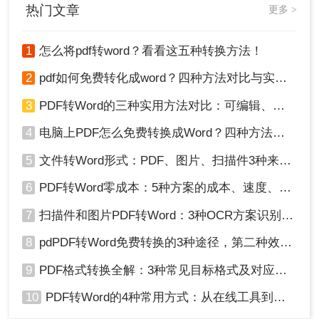
热门文章
更多 >
1
怎么将pdf转word？看看这五种转换方法！
2
pdf如何免费转化成word？四种方法对比与实操指南（附详细表格）
3
PDF转Word的三种实用方法对比：可编辑、保格式、避风险！
4
电脑上PDF怎么免费转换成Word？四种方法对比与实操指南（附详细表格）!
5
文件转Word形式：PDF、图片、扫描件3种来源分别怎么处理！
6
PDF转Word零成本：5种方案的成本、速度、精度对比！
7
扫描件和图片PDF转Word：3种OCR方案识别率实测！
8
pdPDF转Word免费转换的3种途径，第二种效率最高！
9
PDF格式转换全解：3种常见目标格式及对应操作方法！
10
PDF转Word的4种常用方式：从在线工具到桌面软件全梳理！