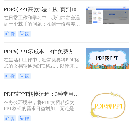
的PDF转PPT的方法。
PDF转PPT高效5法：从1页到100页，方法选择差异很大！
在日常工作和学习中，我们常常会遇
到一个棘手的问题：收到一份精美的
PDF文件，却需要将其内容用于自己
赞
踩
的PPT演示文稿中。PDF因其格式固
定、易于传输和打印而广受欢迎，但
它“只读”的特性也使其内容难以直接
PDF转PPT零成本：3种免费方案的实际效果和隐藏限制！
编辑和复用。此时，将PDF转换为可
在生活和工作中，经常需要将PDF格
编辑的PPT就成了一个刚性需求。
式的文档转换为PPT格式，以便进行
演示和讲解。然而，一些专业的PDF
赞
踩
转PPT软件可能需要付费购买。那么
怎么不花钱把pdf转成ppt呢？本文将
介绍三种不需要花钱就能将PDF转换
PDF转PPT转换流程：3种常用方法的速度和精度对比！
成PPT的方法。
在办公环境中，将PDF文档转换为
PPT格式的需求日益增加。无论是为
了更好地展示信息，还是为了便于编
赞
踩
辑内容，掌握几种有效的PDF转PPT
方法都是非常有用的。那么pdf转ppt