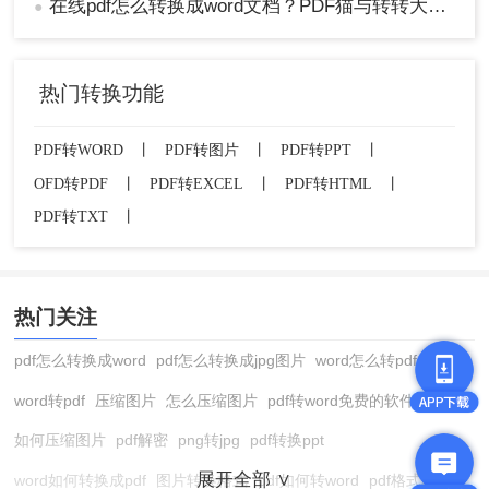
在线pdf怎么转换成word文档？PDF猫与转转大师2种在线工具使用指南与功能对比！
●
热门转换功能
PDF转WORD
丨
PDF转图片
丨
PDF转PPT
丨
OFD转PDF
丨
PDF转EXCEL
丨
PDF转HTML
丨
PDF转TXT
丨
热门关注
pdf怎么转换成word
pdf怎么转换成jpg图片
word怎么转pdf
word转pdf
压缩图片
怎么压缩图片
pdf转word免费的软件
如何压缩图片
pdf解密
png转jpg
pdf转换ppt
展开全部 ∨
word如何转换成pdf
图片转换格式
pdf如何转word
pdf格式转换