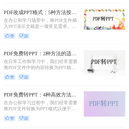
还是将会议资料转化为演示文稿，快
速且免费地完成格式转换都能极大提
PDF改成PPT格式：5种方法按页面复杂度选择！
升工作效率。那么如何免费把pdf转成
在办公和学习场景中，将PDF文件插
PPT呢？
入PPT演示文稿是一项常见需求。无
论是展示报告、图表，还是分享文档
赞
踩
内容，合理选择插入方法能显著提升
演示的专业性和效率。那么PDF怎么
改成PPT呢？以下是五种常用方法的
PDF免费转PPT：2种方法的适用场景和操作差异！
详细说明，帮助您根据需求高效完成
在日常工作和学习中，我们经常需要
文档整合。
将PDF文件中的内容转换为PPT格
式，以便于演示和分享。那么PDF如
赞
踩
何转化为PPT免费呢？以下是两种免
费的方法，帮助您轻松实现PDF到
PPT的转换。
PDF免费转PPT：4种高效方法的速度、精度和文件限制实测！
在办公和学习过程中，我们经常需要
将PDF文件转换为PPT格式以便于演
示或编辑。那么怎么免费把pdf转换成
赞
踩
ppt呢？本文将详细介绍几种免费的方
法来实现这一目标。