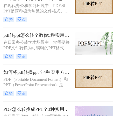
在现代办公和学习环境中，PDF和
PPT是两种极为常见的文件格式。
PDF文件因其出色的稳定性和兼容性
赞
踩
而被广泛用于文档分享和存储，而
PPT则因其强大的演示功能而备受青
睐。然而，有时我们需要将PDF转换
pdf转ppt怎么转？教你5种实用的方法！
为PPT以便进行编辑和演示。那么pdf
在日常办公或学术场景中，常需要将
转换成ppt怎么做呢？本文将详细介绍
PDF文件转换为可编辑的PPT格式。
几种将PDF转换为PPT的方法。
那么pdf转ppt怎么转呢？本文整理了5
赞
踩
种主流方法，从工具选择到操作细节
逐一解析，助你快速完成格式转换。
如何将pdf转换ppt？4种实用方法解析！
PDF（Portable Document Format）和
PPT（PowerPoint Presentation）是两
种常见的文件格式，分别用于文档存
赞
踩
储和演示文稿制作。在某些情况下，
我们可能需要将PDF转换为PPT格
式，以便在演示文稿中使用或进行进
PDF怎么转换成PPT？3种实用方法详解！
一步编辑。那么如何将pdf转换ppt