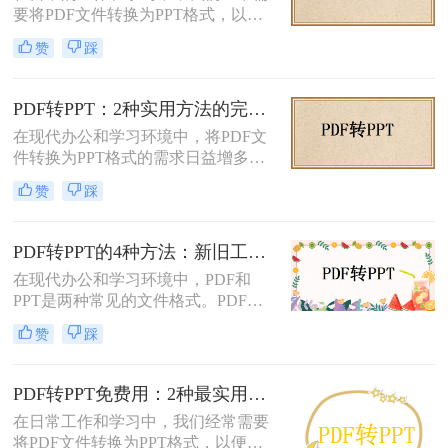
要将PDF文件转换为PPT格式，以便
这一任务。
进行演示或编辑。PDF文件以其固定
赞
踩
格式和跨平台的优势而广受欢迎，但
PPT文件则提供了更强大的编辑功能
和动态展示效果。那么pdf转ppt怎么
PDF转PPT：2种实用方法的完整操作流程和格式保留对比！
操作呢？本文将介绍五种将PDF转换
在现代办公和学习环境中，将PDF文
为PPT的方法，帮助您轻松完成这一
件转换为PPT格式的需求日益增多。
任务。
无论是为了更方便地编辑内容，还是
赞
踩
为了在演示文稿中更好地展示信息，
PDF转PPT都是一项非常实用的技
能。那么如何把PDF转换成PPT呢？
PDF转PPT的4种方法：新旧工具对比，哪个更适合批量转换！
本文将介绍两种高效的PDF转PPT方
在现代办公和学习环境中，PDF和
法，帮助您根据自己的需求选择最合
PPT是两种常见的文件格式。PDF文
适的方式。
件因其跨平台性和不易修改性而广受
赞
踩
欢迎，而PPT则因其强大的演示功能
而备受青睐。然而，有时我们可能需
要将PDF文件转换为PPT格式，以便
PDF转PPT免费用：2种最实用的操作路径和避坑要点！
进行编辑、修改或演示。那么pdf怎么
在日常工作和学习中，我们经常需要
转换成ppt呢？本文将详细介绍几种将
将PDF文件转换为PPT格式，以便进
PDF转换为PPT的方法，帮助您轻松