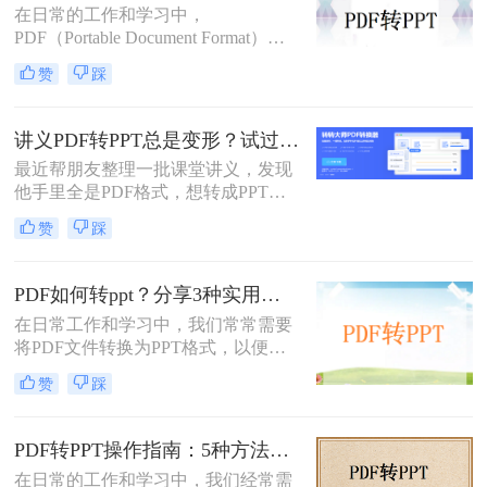
在日常的工作和学习中，
种将PDF文档转化成PPT的实用方
PDF（Portable Document Format）因
法。
其格式稳定、跨平台兼容等优点而广
赞
踩
泛应用。然而，在某些场合下，我们
可能需要将PDF中的内容转换为
PPT（PowerPoint）格式，以便进行演
讲义PDF转PPT总是变形？试过这几个办法真管用！
示或编辑。虽然PDF到PPT的转换可
最近帮朋友整理一批课堂讲义，发现
能不如其他格式转换那样直接，但通
他手里全是PDF格式，想转成PPT讲
过一些方法和工具，我们仍然可以实
课用，结果试了好几个工具，不是字
现这一目的。本文将详细介绍怎么把
赞
踩
体乱码就是排版错位，气得他差点把
pdf转换成ppt的几种方法，以及相关
电脑摔了。其实“讲义类型的pdf怎么
的实用技巧。
转ppt”这个问题，说到底要看你的
PDF如何转ppt？分享3种实用的压缩方法！
PDF是纯文字扫描件、带复杂表格的
在日常工作和学习中，我们常常需要
课件，还是带大量图片的教案——不
将PDF文件转换为PPT格式，以便进
同情况方法完全不同。下面我按实际
行演示或进一步编辑。PDF文件以其
使用场景，把试过好用的几个方法整
赞
踩
固定格式和跨平台的优势而广受欢
理出来，不吹不黑，优缺点都说明
迎，但PPT文件则提供了更强大的编
白。
辑功能和动态展示效果。那么PDF如
PDF转PPT操作指南：5种方法的具体操作流程和参数设置！
何转PPT呢？本文将介绍三种将PDF
在日常的工作和学习中，我们经常需
转换为PPT的方法，帮助您轻松完成