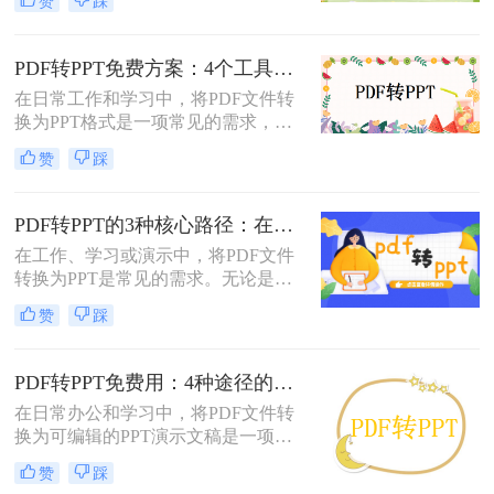
赞
踩
呢？以下将介绍三种常用的pdf转ppt
的方法，帮助您轻松实现文件格式的
转换。
PDF转PPT免费方案：4个工具的文件限制和输出质量对比！
在日常工作和学习中，将PDF文件转
换为PPT格式是一项常见的需求，以
便更好地进行演示和分享。虽然市面
赞
踩
上有许多专业的转换软件和服务，但
并非所有用户都愿意或需要为此付
费。那么pdf如何免费转换ppt呢？以
PDF转PPT的3种核心路径：在线、软件和PPT自带的适用范围！
下将介绍四种免费将PDF转换为PPT
在工作、学习或演示中，将PDF文件
的方法，帮助用户轻松实现格式转
转换为PPT是常见的需求。无论是整
换。
合报告、课件，还是优化文档展示，
赞
踩
都需要一种高效且保留原格式的方
法。那么pdf怎么转换成ppt呢？以下
是几种常用方法的详细解析，帮助你
PDF转PPT免费用：4种途径的转换精度和排版保留能力对比！
快速上手。
在日常办公和学习中，将PDF文件转
换为可编辑的PPT演示文稿是一项高
频需求。无论是需要修改过时的课
赞
踩
件、提取报告中的数据制作新方案，