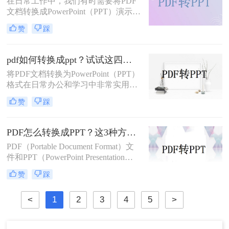
在日常工作中，我们有时需要将PDF
呢？本文将详细介绍几种将PDF转换
文档转换成PowerPoint（PPT）演示文
为PPT的方法，帮助您高效地完成这
稿以方便展示或编辑。那么PDF怎么
一任务。
赞
踩
转换成PPT呢？本文将介绍几种实现
这一目标的方法。
pdf如何转换成ppt？试试这四种常用方法！
将PDF文档转换为PowerPoint（PPT）
格式在日常办公和学习中非常实用，
特别是在需要对内容进行编辑或演示
赞
踩
时。那么pdf如何转换成ppt呢？本文
将介绍几种常见的转换方法。
PDF怎么转换成PPT？这3种方法教会你！
PDF（Portable Document Format）文
件和PPT（PowerPoint Presentation）
文件在日常办公和学习中都有着广泛
赞
踩
的应用。有时，我们需要将PDF文件
转换为PPT格式，以便进行编辑、修
<
1
2
3
4
5
>
改或展示。那么PDF怎么转换成PPT
呢？本文将介绍三种将PDF转换成
PPT的高效方法。