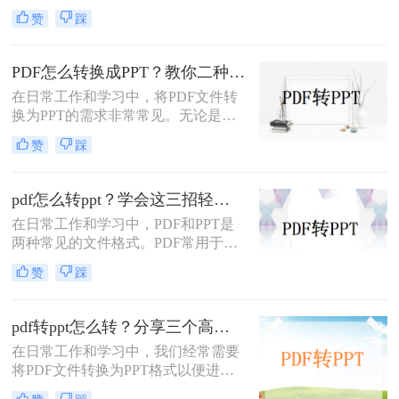
中常遇到的需求，特别是当需要将
赞
踩
PDF中的内容进行编辑、演示或分享
时。那么PDF如何转换成PPT呢？本
文将介绍三种常用的PDF转PPT的方
PDF怎么转换成PPT？教你二种转换方法！
法。
在日常工作和学习中，将PDF文件转
换为PPT的需求非常常见。无论是为
了方便展示、编辑还是进一步处理，
赞
踩
掌握几种高效的PDF转PPT方法都是
非常有用的。那么PDF怎么转换成
PPT呢？本文将详细介绍两种常见的
pdf怎么转ppt？学会这三招轻松搞定转换！
PDF转PPT方法，帮助用户轻松完成
在日常工作和学习中，PDF和PPT是
文件格式转换。
两种常见的文件格式。PDF常用于文
档的查看和分享，而PPT则更多地用
赞
踩
于制作演示文稿和进行演讲。有时，
您可能希望将PDF文件转换为PPT格
式，以便进行编辑、修改或展示。那
pdf转ppt怎么转？分享三个高效转换方法！
么pdf怎么转ppt呢？本文将介绍三种
在日常工作和学习中，我们经常需要
将PDF转换为PPT的方法：使用专业
将PDF文件转换为PPT格式以便进行
的PDF转PPT软件、利用在线转换工
演示或编辑。那么pdf转ppt怎么转
具，以及手动复制粘贴内容。