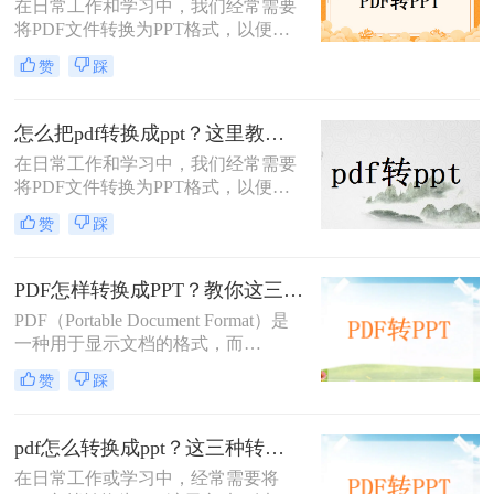
在日常工作和学习中，我们经常需要
将PDF文件转换为PPT格式，以便进
行演示或编辑。那么pdf怎么转ppt免
赞
踩
费呢？虽然市面上有许多付费的转换
工具，但本文将介绍五种免费的PDF
转PPT方法，帮助你轻松实现文件格
怎么把pdf转换成ppt？这里教你这四种方法！
式的转换。
在日常工作和学习中，我们经常需要
将PDF文件转换为PPT格式，以便更
好地进行演示和编辑。那么怎么把
赞
踩
PDF转换成PPT呢？以下将介绍三种
常用的转换方法，帮助您轻松实现
PDF到PPT的转换。
PDF怎样转换成PPT？教你这三种转换方法！
PDF（Portable Document Format）是
一种用于显示文档的格式，而
PPT（PowerPoint）是一种用于演示的
赞
踩
文件格式。PDF文件常用于保存文档
的完整格式，但有时我们需要将PDF
文件转换为PPT格式以便于制作演示
pdf怎么转换成ppt？这三种转换方法分享给你!！
文稿。那么PDF怎样转换成PPT呢？
在日常工作或学习中，经常需要将
在本文中，我们将介绍三种方法，以