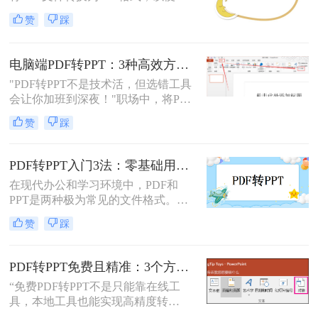
行演示或编辑。那么怎么把pdf转换成
实现文件格式的转换。
赞
踩
ppt免费呢？本文将介绍两种免费将
PDF转换成PPT的方法，帮助您高效
完成转换任务。
电脑端PDF转PPT：3种高效方法的操作步骤和格式保留设置！
"PDF转PPT不是技术活，但选错工具
会让你加班到深夜！"职场中，将PDF
报告一键转化为PPT演示文稿是高频
赞
踩
刚需。然而，90%的办公族曾陷入“转
换后格式错乱、文本缺失、反复返
工”的泥潭——这不是能力问题，而
PDF转PPT入门3法：零基础用户的操作要点和注意事项！
是工具选择的致命陷阱。那么怎么在
在现代办公和学习环境中，PDF和
电脑上把pdf转换成ppt呢？作为深耕
PPT是两种极为常见的文件格式。
电脑办公软件测评8年的博主，我亲
PDF因其固定格式的特点而受到广泛
测30+工具，今天聚焦精准高效的转
赞
踩
欢迎，尤其适合用于合同、学术论文
换方案，帮你避开99%的坑。拒绝低
等需要保持原始内容不变的文档。然
效，只讲真干货。
而，当这些静态内容需要被进一步编
PDF转PPT免费且精准：3个方法的转换精度和避坑指南！
辑或在公共场合展示时，将其转换为
“免费PDF转PPT不是只能靠在线工
PPT格式成为了一种常见的需求。那
具，本地工具也能实现高精度转
么PDF如何转为PPT呢？本文将详细
换”在职场办公与自媒体创作中，将