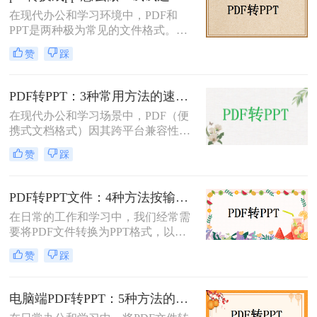
方法来实现这一转换。
在现代办公和学习环境中，PDF和
PPT是两种极为常见的文件格式。
PDF文件因其出色的稳定性和兼容性
赞
踩
而被广泛用于文档分享和存储，而
PPT则因其强大的演示功能而备受青
睐。然而，有时我们需要将PDF转换
PDF转PPT：3种常用方法的速度对比和适用文件类型！
为PPT以便进行编辑和演示。那么pdf
在现代办公和学习场景中，PDF（便
转换成ppt怎么做呢？本文将详细介绍
携式文档格式）因其跨平台兼容性和
几种将PDF转换为PPT的方法。
内容稳定性而广泛使用。然而，在某
赞
踩
些情况下，我们可能需要将PDF文件
转换为PPT（PowerPoint演示文稿），
以便于编辑、演示或分享。那么PDF
PDF转PPT文件：4种方法按输出格式（pptx/ppt）和页数选择!
如何转ppt呢？本文将详细介绍几种常
在日常的工作和学习中，我们经常需
用的PDF转PPT的方法。
要将PDF文件转换为PPT格式，以便
进行演示或编辑。那么如何将pdf转换
赞
踩
成ppt文件呢？本文将介绍四种常用的
PDF转PPT方法。
电脑端PDF转PPT：5种方法的安装配置和操作差异！