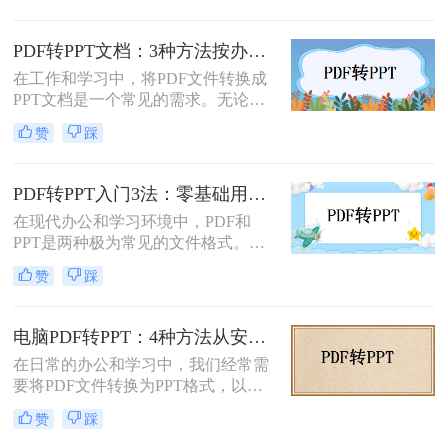
换后格式错乱、文本缺失、反复返
工”的泥潭——这不是能力问题，而
PDF转PPT文档：3种方法按办公场景（汇报/教学/合同）选择！
是工具选择的致命陷阱。那么怎么在
在工作和学习中，将PDF文件转换成
电脑上把pdf转换成ppt呢？作为深耕
PPT文档是一个常见的需求。无论是
电脑办公软件测评8年的博主，我亲
为了制作演示文稿、提取内容还是重
测30+工具，今天聚焦精准高效的转
赞
踩
新排版，掌握几种有效的转换方法都
换方案，帮你避开99%的坑。拒绝低
是非常有用的。那么pdf如何转换成
效，只讲真干货。
ppt文档呢？本文将介绍三种常用的
PDF转PPT入门3法：零基础用户的操作要点和注意事项！
PDF转PPT的方法，帮助您轻松完成
在现代办公和学习环境中，PDF和
PDF到PPT的转换。
PPT是两种极为常见的文件格式。
PDF因其固定格式的特点而受到广泛
赞
踩
欢迎，尤其适合用于合同、学术论文
等需要保持原始内容不变的文档。然
而，当这些静态内容需要被进一步编
电脑PDF转PPT：4种方法从安装到输出的完整对比！
辑或在公共场合展示时，将其转换为
在日常的办公和学习中，我们经常需
PPT格式成为了一种常见的需求。那
要将PDF文件转换为PPT格式，以便
么PDF如何转为PPT呢？本文将详细
更好地进行演示和编辑。那么电脑如
介绍三种将PDF转换为PPT的方法，
赞
踩
何PDF转PPT呢？以下介绍四种常见
帮助您根据自己的实际需求选择最合