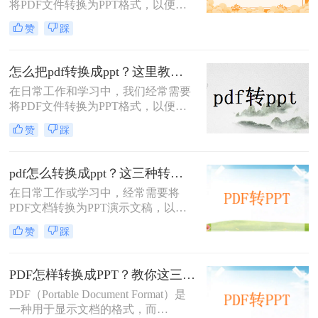
将PDF文件转换为PPT格式，以便进
行演示或编辑。那么pdf怎么转ppt免
赞
踩
费呢？虽然市面上有许多付费的转换
工具，但本文将介绍五种免费的PDF
转PPT方法，帮助你轻松实现文件格
怎么把pdf转换成ppt？这里教你这四种方法！
式的转换。
在日常工作和学习中，我们经常需要
将PDF文件转换为PPT格式，以便更
好地进行演示和编辑。那么怎么把
赞
踩
PDF转换成PPT呢？以下将介绍三种
常用的转换方法，帮助您轻松实现
PDF到PPT的转换。
pdf怎么转换成ppt？这三种转换方法分享给你!！
在日常工作或学习中，经常需要将
PDF文档转换为PPT演示文稿，以便
于更好地展示和编辑内容。
赞
踩
PDF（Portable Document Format）因
其格式稳定、兼容性强而被广泛应
用，但PPT（PowerPoint）则因其动态
PDF怎样转换成PPT？教你这三种转换方法！
演示功能而备受青睐。那么pdf怎么转
PDF（Portable Document Format）是
换成ppt呢？本文将介绍三种将PDF转
一种用于显示文档的格式，而
换为PPT的高效方法，帮助您轻松完