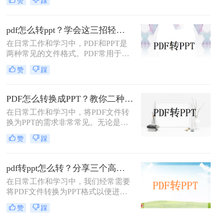
赞
踩
PDF中的内容进行编辑、演示或分享
时。那么PDF如何转换成PPT呢？本
文将介绍三种常用的PDF转PPT的方
pdf怎么转ppt？学会这三招轻松搞定转换！
法。
在日常工作和学习中，PDF和PPT是
两种常见的文件格式。PDF常用于文
档的查看和分享，而PPT则更多地用
赞
踩
于制作演示文稿和进行演讲。有时，
您可能希望将PDF文件转换为PPT格
式，以便进行编辑、修改或展示。那
PDF怎么转换成PPT？教你二种转换方法！
么pdf怎么转ppt呢？本文将介绍三种
在日常工作和学习中，将PDF文件转
将PDF转换为PPT的方法：使用专业
换为PPT的需求非常常见。无论是为
的PDF转PPT软件、利用在线转换工
了方便展示、编辑还是进一步处理，
具，以及手动复制粘贴内容。
赞
踩
掌握几种高效的PDF转PPT方法都是
非常有用的。那么PDF怎么转换成
PPT呢？本文将详细介绍两种常见的
pdf转ppt怎么转？分享三个高效转换方法！
PDF转PPT方法，帮助用户轻松完成
在日常工作和学习中，我们经常需要
文件格式转换。
将PDF文件转换为PPT格式以便进行
演示或编辑。那么pdf转ppt怎么转
赞
踩
呢？以下将介绍三种常用的pdf转ppt