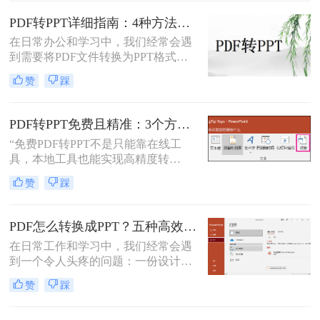
的PDF转PPT的方法。
适的方式。
PDF转PPT详细指南：4种方法的参数配置和输出效果调优！
在日常办公和学习中，我们经常会遇
到需要将PDF文件转换为PPT格式的
情况。无论是为了便于演示还是进一
赞
踩
步编辑，掌握有效的转换方法都是必
要的。那么如何将pdf转换成ppt呢？
本文将详细介绍几种常用的方法。
PDF转PPT免费且精准：3个方法的转换精度和避坑指南！
“免费PDF转PPT不是只能靠在线工
具，本地工具也能实现高精度转
换”在职场办公与自媒体创作中，将
赞
踩
PDF格式的报告、课件、素材转为可
编辑的PPT，是提升工作效率的高频
需求。但多数人在寻找免费转换方法
PDF怎么转换成PPT？五种高效方法，适用不同场景全解析！
时，要么遭遇操作繁琐的困境，要么
在日常工作和学习中，我们经常会遇
面临转换后格式错乱、信息丢失的问
到一个令人头疼的问题：一份设计精
题，甚至担心文件隐私泄露
美、内容详实的PDF文档，需要被转
赞
踩
换为可编辑、可演示的
PowerPoint（PPT）文件。可能是为了