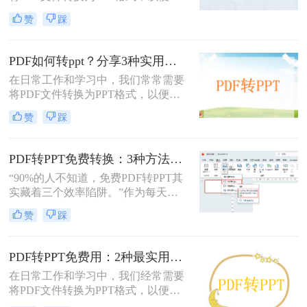
行演示和分享。那么如何免费将pdf转
赞
踩
换成PPT呢？本文将介绍三种免费将
PDF转换成PPT的方法。
PDF如何转ppt？分享3种实用的压缩方法！
在日常工作和学习中，我们常常需要
将PDF文件转换为PPT格式，以便进
行演示或进一步编辑。PDF文件以其
赞
踩
固定格式和跨平台的优势而广受欢
迎，但PPT文件则提供了更强大的编
辑功能和动态展示效果。那么PDF如
PDF转PPT免费转换：3种方法的隐藏功能和效率差异！
何转PPT呢？本文将介绍三种将PDF
“90%的人不知道，免费PDF转PPT其
转换为PPT的方法，帮助您轻松完成
实藏着三个效率陷阱。”作为每天处
这一任务。
理20+份文档的办公博主，我见过太
赞
踩
多人被“免费转换”的噱头坑过——要
么表格错位到需要手动重排两小时，
要么扫描版PDF转完还是图片格式，
PDF转PPT免费用：2种最实用的操作路径和避坑要点！
更有甚者因为文件包含商业数据，转
在日常工作和学习中，我们经常需要
换后收到平台的“付费解锁”勒索邮
将PDF文件转换为PPT格式，以便进
件。
行演示或编辑。那么怎么把pdf转换成