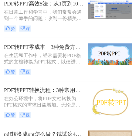
修改内容、调整逻辑，或是直接用于
PDF转PPT高效5法：从1页到100页，方法选择差异很大！
会议汇报。然而，由于PDF格式本身
在日常工作和学习中，我们常常会遇
是为了稳定显示而非编辑而设计的，
到一个棘手的问题：收到一份精美的
这项转换工作常常伴随着格式错乱、
PDF文件，却需要将其内容用于自己
排版混乱、图片丢失等“车祸现场”。
赞
踩
的PPT演示文稿中。PDF因其格式固
定、易于传输和打印而广受欢迎，但
它“只读”的特性也使其内容难以直接
PDF转PPT零成本：3种免费方案的实际效果和隐藏限制！
编辑和复用。此时，将PDF转换为可
在生活和工作中，经常需要将PDF格
编辑的PPT就成了一个刚性需求。
式的文档转换为PPT格式，以便进行
演示和讲解。然而，一些专业的PDF
赞
踩
转PPT软件可能需要付费购买。那么
怎么不花钱把pdf转成ppt呢？本文将
介绍三种不需要花钱就能将PDF转换
PDF转PPT转换流程：3种常用方法的速度和精度对比！
成PPT的方法。
在办公环境中，将PDF文档转换为
PPT格式的需求日益增加。无论是为
了更好地展示信息，还是为了便于编
赞
踩
辑内容，掌握几种有效的PDF转PPT
方法都是非常有用的。那么pdf转ppt
怎么转换呢？本文将介绍三种常用的
pdf转换成ppt怎么做？试试这4个转换方法！