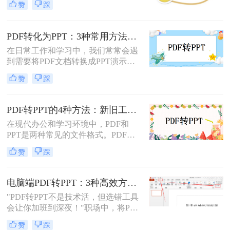
赞
踩
ppt免费呢？本文将介绍两种免费将
PDF转换成PPT的方法，帮助您高效
完成转换任务。
PDF转化为PPT：3种常用方法在不同PPT版本下的兼容性！
在日常工作和学习中，我们常常会遇
到需要将PDF文档转换成PPT演示文
稿的情况。无论是为了更好地展示信
赞
踩
息，还是为了方便编辑，掌握如何进
行这种转换都是非常有用的技能。那
么怎么将pdf转化为ppt呢？本文将介
PDF转PPT的4种方法：新旧工具对比，哪个更适合批量转换！
绍三种常用的方法来实现PDF到PPT
在现代办公和学习环境中，PDF和
的转换。
PPT是两种常见的文件格式。PDF文
件因其跨平台性和不易修改性而广受
赞
踩
欢迎，而PPT则因其强大的演示功能
而备受青睐。然而，有时我们可能需
要将PDF文件转换为PPT格式，以便
电脑端PDF转PPT：3种高效方法的操作步骤和格式保留设置！
进行编辑、修改或演示。那么pdf怎么
"PDF转PPT不是技术活，但选错工具
转换成ppt呢？本文将详细介绍几种将
会让你加班到深夜！"职场中，将PDF
PDF转换为PPT的方法，帮助您轻松
报告一键转化为PPT演示文稿是高频
实现文件格式的转换。
赞
踩
刚需。然而，90%的办公族曾陷入“转