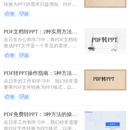
转换为PPT的需求日益增加。PDF格
PDF转换成PPT的方法。
式虽然适合文档共享，但若需编辑或
赞
踩
重新排版内容，转换为PPT会更灵
活。那么文件pdf怎么转换成ppt呢？
本文将介绍几种简单实用的方法，帮
PDF文档转PPT：2种实用方法的关键参数和输出对比！
助您高效完成转换。
在日常办公和学习中，将PDF文档转
换成PPT文件是一个常见的需求。
PDF文件因其跨平台性和格式稳定性
赞
踩
而广受欢迎，但在某些情况下，我们
可能需要将其内容转换为PPT格式，
以便进行演示、分享或编辑。那么pdf
PDF转PPT操作指南：5种方法的具体操作流程和参数设置！
文档如何转化成ppt呢？本文将介绍两
在日常的工作和学习中，我们经常需
种将PDF文档转化成PPT的实用方
要将PDF文件转换为PPT格式，以便
法。
进行演示或编辑。PDF文件以其固定
赞
踩
格式和跨平台的优势而广受欢迎，但
PPT文件则提供了更强大的编辑功能
和动态展示效果。那么pdf转ppt怎么
PDF免费转PPT：3种方法的操作步骤和常见报错处理!
操作呢？本文将介绍五种将PDF转换
在日常工作和学习中，我们经常需要
为PPT的方法，帮助您轻松完成这一
将PDF文件转换为PPT格式，以便进
任务。