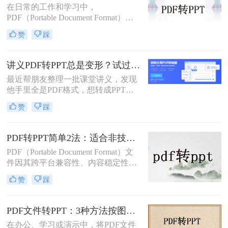
在日常的工作和学习中，
法，帮助您根据自己的需求选择最合
PDF（Portable Document Format）因
适的方式。
其格式稳定、跨平台兼容等优点而广
赞
踩
泛应用。然而，在某些场合下，我们
可能需要将PDF中的内容转换为
PPT（PowerPoint）格式，以便进行演
讲义PDF转PPT总是变形？试过这几个办法真管用！
示或编辑。虽然PDF到PPT的转换可
最近帮朋友整理一批课堂讲义，发现
能不如其他格式转换那样直接，但通
他手里全是PDF格式，想转成PPT讲
过一些方法和工具，我们仍然可以实
课用，结果试了好几个工具，不是字
现这一目的。本文将详细介绍怎么把
赞
踩
体乱码就是排版错位，气得他差点把
pdf转换成ppt的几种方法，以及相关
电脑摔了。其实“讲义类型的pdf怎么
的实用技巧。
转ppt”这个问题，说到底要看你的
PDF转PPT简单2法：适合非技术用户的快速操作流程！
PDF是纯文字扫描件、带复杂表格的
PDF（Portable Document Format）文
课件，还是带大量图片的教案——不
件因其跨平台兼容性、内容稳定性和
同情况方法完全不同。下面我按实际
不易被篡改的特性，在文档分享、存
使用场景，把试过好用的几个方法整
赞
踩
档和打印中得到了广泛应用。然而，
理出来，不吹不黑，优缺点都说明
有时我们需要将PDF中的内容转换为
白。
PPT（PowerPoint）格式，以便进行演
PDF文件转PPT：3种方法按图文复杂度的转换精度排名！
示、编辑或团队协作。那么PDF怎么
在办公、学习或演示中，将PDF文件
转换成PPT呢？本文将介绍两种将