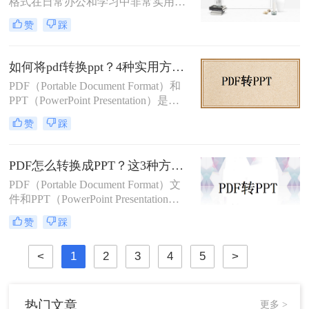
格式在日常办公和学习中非常实用，
特别是在需要对内容进行编辑或演示
赞
踩
时。那么pdf如何转换成ppt呢？本文
将介绍几种常见的转换方法。
如何将pdf转换ppt？4种实用方法解析！
PDF（Portable Document Format）和
PPT（PowerPoint Presentation）是两
种常见的文件格式，分别用于文档存
赞
踩
储和演示文稿制作。在某些情况下，
我们可能需要将PDF转换为PPT格
式，以便在演示文稿中使用或进行进
PDF怎么转换成PPT？这3种方法教会你！
一步编辑。那么如何将pdf转换ppt
PDF（Portable Document Format）文
呢？本文将详细介绍几种将PDF转换
件和PPT（PowerPoint Presentation）
为PPT的方法，帮助您高效地完成这
文件在日常办公和学习中都有着广泛
一任务。
赞
踩
的应用。有时，我们需要将PDF文件
转换为PPT格式，以便进行编辑、修
<
1
2
3
4
5
>
改或展示。那么PDF怎么转换成PPT
呢？本文将介绍三种将PDF转换成
PPT的高效方法。
热门文章
更多 >