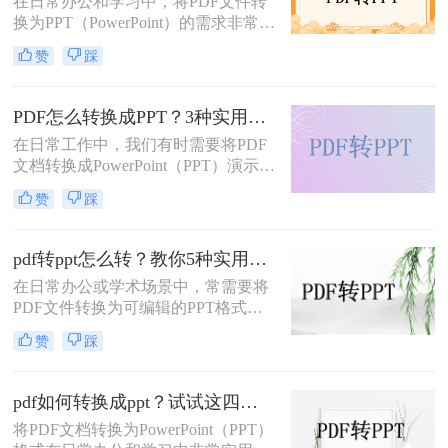
在日常办公和学习中，将PDF文件转
换为PPT（PowerPoint）的需求非常普
遍。无论是为了制作演示文稿、分享
赞
踩
资料还是教学用途，掌握高效的PDF
转PPT方法都是非常重要的。那么电
脑pdf如何转化为ppt呢？本文将详细
PDF怎么转换成PPT？3种实用方法详解！
介绍五种将PDF转换成PPT的方法，
在日常工作中，我们有时需要将PDF
帮助您轻松应对各种需求。
文档转换成PowerPoint（PPT）演示文
稿以方便展示或编辑。那么PDF怎么
赞
踩
转换成PPT呢？本文将介绍几种实现
这一目标的方法。
pdf转ppt怎么转？教你5种实用的方法！
在日常办公或学术场景中，常需要将
PDF文件转换为可编辑的PPT格式。
那么pdf转ppt怎么转呢？本文整理了5
赞
踩
种主流方法，从工具选择到操作细节
逐一解析，助你快速完成格式转换。
pdf如何转换成ppt？试试这四种常用方法！
将PDF文档转换为PowerPoint（PPT）