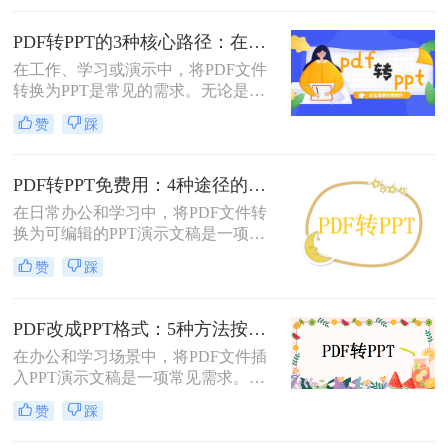
的方法，帮助您轻松实现文件格式的
转换。
PDF转PPT的3种核心路径：在线、软件和PPT自带的适用范围！
在工作、学习或演示中，将PDF文件
转换为PPT是常见的需求。无论是整
合报告、课件，还是优化文档展示，
赞
踩
都需要一种高效且保留原格式的方
法。那么pdf怎么转换成ppt呢？以下
是几种常用方法的详细解析，帮助你
PDF转PPT免费用：4种途径的转换精度和排版保留能力对比！
快速上手。
在日常办公和学习中，将PDF文件转
换为可编辑的PPT演示文稿是一项高
频需求。无论是需要修改过时的课
赞
踩
件、提取报告中的数据制作新方案，
还是将会议资料转化为演示文稿，快
速且免费地完成格式转换都能极大提
PDF改成PPT格式：5种方法按页面复杂度选择！
升工作效率。那么如何免费把pdf转成
在办公和学习场景中，将PDF文件插
PPT呢？
入PPT演示文稿是一项常见需求。无
论是展示报告、图表，还是分享文档
赞
踩
内容，合理选择插入方法能显著提升
演示的专业性和效率。那么PDF怎么