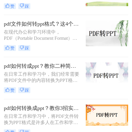
PPT（PowerPoint）是一种用于演示的
成格式转换。
赞
踩
文件格式。PDF文件常用于保存文档
的完整格式，但有时我们需要将PDF
文件转换为PPT格式以便于制作演示
pdf文件如何转ppt格式？这4个方法请收好！方便又好用！
文稿。那么PDF怎样转换成PPT呢？
在现代办公和学习环境中，
在本文中，我们将介绍三种方法，以
PDF（Portable Document Format）因
帮助您将PDF文件转换为PPT文件。
其出色的跨平台兼容性和保持文档格
赞
踩
式不变的能力而广受欢迎。然而，在
某些情况下，我们可能需要将PDF文
件中的内容转换成PPT（PowerPoint
pdf如何转成ppt？教你二种简单实用的转换方法!
Presentation）格式，以便进行演示或
在日常工作和学习中，我们经常需要
进一步编辑。那么pdf文件如何转ppt
将PDF文件中的内容转换为PPT格
格式呢？本文将详细介绍几种将PDF
式，以便于演示和分享。那么PDF如
文件转换为PPT格式的有效方法，帮
赞
踩
何转成PPT呢？以下是两种常用的方
助您轻松应对这一需求。
法，帮助您轻松实现PDF到PPT的转
换。
pdf如何转换成ppt？教你3招实用方法轻松搞定！
在日常工作和学习中，将PDF文件转
换为PPT格式是许多人在工作和学习
中常遇到的需求，特别是当需要将