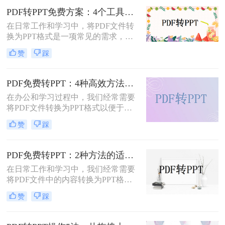
改成PPT呢？以下是五种常用方法的
PDF转PPT免费方案：4个工具的文件限制和输出质量对比！
详细说明，帮助您根据需求高效完成
在日常工作和学习中，将PDF文件转
文档整合。
换为PPT格式是一项常见的需求，以
便更好地进行演示和分享。虽然市面
赞
踩
上有许多专业的转换软件和服务，但
并非所有用户都愿意或需要为此付
费。那么pdf如何免费转换ppt呢？以
PDF免费转PPT：4种高效方法的速度、精度和文件限制实测！
下将介绍四种免费将PDF转换为PPT
在办公和学习过程中，我们经常需要
的方法，帮助用户轻松实现格式转
将PDF文件转换为PPT格式以便于演
换。
示或编辑。那么怎么免费把pdf转换成
赞
踩
ppt呢？本文将详细介绍几种免费的方
法来实现这一目标。
PDF免费转PPT：2种方法的适用场景和操作差异！
在日常工作和学习中，我们经常需要
将PDF文件中的内容转换为PPT格
式，以便于演示和分享。那么PDF如
赞
踩
何转化为PPT免费呢？以下是两种免
费的方法，帮助您轻松实现PDF到
PPT的转换。