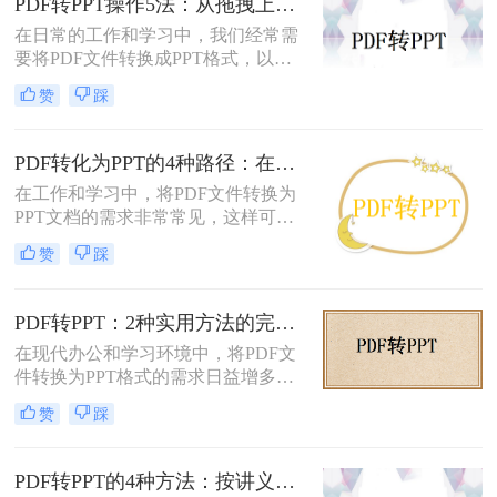
PDF转PPT操作5法：从拖拽上传到批量转换的完整步骤！
在日常的工作和学习中，我们经常需
要将PDF文件转换成PPT格式，以便
进行编辑、展示和分享。那么PDF怎
赞
踩
么转换成PPT呢？本文将介绍五种将
PDF转换成PPT的方法。
PDF转化为PPT的4种路径：在线、客户端、插件和手动各有什么区别！
在工作和学习中，将PDF文件转换为
PPT文档的需求非常常见，这样可以
方便地进行演示和分享。那么pdf如何
赞
踩
转化为ppt呢？本文将介绍四种常见的
PDF转PPT方法，帮助您根据实际需
求选择最合适的方式。
PDF转PPT：2种实用方法的完整操作流程和格式保留对比！
在现代办公和学习环境中，将PDF文
件转换为PPT格式的需求日益增多。
无论是为了更方便地编辑内容，还是
赞
踩
为了在演示文稿中更好地展示信息，
PDF转PPT都是一项非常实用的技
能。那么如何把PDF转换成PPT呢？
PDF转PPT的4种方法：按讲义、合同、报告3种文件类型选！
本文将介绍两种高效的PDF转PPT方