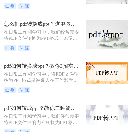
其出色的跨平台兼容性和保持文档格
成格式转换。
赞
踩
式不变的能力而广受欢迎。然而，在
某些情况下，我们可能需要将PDF文
件中的内容转换成PPT（PowerPoint
怎么把pdf转换成ppt？这里教你这四种方法！
Presentation）格式，以便进行演示或
在日常工作和学习中，我们经常需要
进一步编辑。那么pdf文件如何转ppt
将PDF文件转换为PPT格式，以便更
格式呢？本文将详细介绍几种将PDF
好地进行演示和编辑。那么怎么把
文件转换为PPT格式的有效方法，帮
赞
踩
PDF转换成PPT呢？以下将介绍三种
助您轻松应对这一需求。
常用的转换方法，帮助您轻松实现
PDF到PPT的转换。
pdf如何转换成ppt？教你3招实用方法轻松搞定！
在日常工作和学习中，将PDF文件转
换为PPT格式是许多人在工作和学习
中常遇到的需求，特别是当需要将
赞
踩
PDF中的内容进行编辑、演示或分享
时。那么PDF如何转换成PPT呢？本
文将介绍三种常用的PDF转PPT的方
pdf如何转成ppt？教你二种简单实用的转换方法!
法。
在日常工作和学习中，我们经常需要
将PDF文件中的内容转换为PPT格
式，以便于演示和分享。那么PDF如