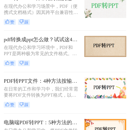
成PPT的方法。
在现代办公和学习场景中，PDF（便
携式文档格式）因其跨平台兼容性和
内容稳定性而广泛使用。然而，在某
赞
踩
些情况下，我们可能需要将PDF文件
转换为PPT（PowerPoint演示文稿），
以便于编辑、演示或分享。那么PDF
pdf转换成ppt怎么做？试试这4个转换方法！
如何转ppt呢？本文将详细介绍几种常
在现代办公和学习环境中，PDF和
用的PDF转PPT的方法。
PPT是两种极为常见的文件格式。
PDF文件因其出色的稳定性和兼容性
赞
踩
而被广泛用于文档分享和存储，而
PPT则因其强大的演示功能而备受青
睐。然而，有时我们需要将PDF转换
PDF转PPT文件：4种方法按输出格式（pptx/ppt）和页数选择!
为PPT以便进行编辑和演示。那么pdf
在日常的工作和学习中，我们经常需
转换成ppt怎么做呢？本文将详细介绍
要将PDF文件转换为PPT格式，以便
几种将PDF转换为PPT的方法。
进行演示或编辑。那么如何将pdf转换
赞
踩
成ppt文件呢？本文将介绍四种常用的
PDF转PPT方法。
电脑端PDF转PPT：5种方法的安装配置和操作差异！