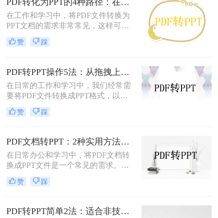
PDF转化为PPT的4种路径：在线、客户端、插件和手动各有什么区别！
在工作和学习中，将PDF文件转换为
PPT文档的需求非常常见，这样可以
方便地进行演示和分享。那么pdf如何
赞
踩
转化为ppt呢？本文将介绍四种常见的
PDF转PPT方法，帮助您根据实际需
求选择最合适的方式。
PDF转PPT操作5法：从拖拽上传到批量转换的完整步骤！
在日常的工作和学习中，我们经常需
要将PDF文件转换成PPT格式，以便
进行编辑、展示和分享。那么PDF怎
赞
踩
么转换成PPT呢？本文将介绍五种将
PDF转换成PPT的方法。
PDF文档转PPT：2种实用方法的关键参数和输出对比！
在日常办公和学习中，将PDF文档转
换成PPT文件是一个常见的需求。
PDF文件因其跨平台性和格式稳定性
赞
踩
而广受欢迎，但在某些情况下，我们
可能需要将其内容转换为PPT格式，
以便进行演示、分享或编辑。那么pdf
PDF转PPT简单2法：适合非技术用户的快速操作流程！
文档如何转化成ppt呢？本文将介绍两