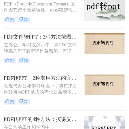
PDF（Portable Document Format）文
种将PDF文档转化成PPT的实用方
件因其跨平台兼容性、内容稳定性和
法。
不易被篡改的特性，在文档分享、存
赞
踩
档和打印中得到了广泛应用。然而，
有时我们需要将PDF中的内容转换为
PPT（PowerPoint）格式，以便进行演
PDF文件转PPT：3种方法按图文复杂度的转换精度排名！
示、编辑或团队协作。那么PDF怎么
在办公、学习或演示中，将PDF文件
转换成PPT呢？本文将介绍两种将
转换为PPT的需求日益增加。PDF格
PDF转换成PPT的方法。
式虽然适合文档共享，但若需编辑或
赞
踩
重新排版内容，转换为PPT会更灵
活。那么文件pdf怎么转换成ppt呢？
本文将介绍几种简单实用的方法，帮
PDF转PPT：2种实用方法的完整操作流程和格式保留对比！
助您高效完成转换。
在现代办公和学习环境中，将PDF文
件转换为PPT格式的需求日益增多。
无论是为了更方便地编辑内容，还是
赞
踩
为了在演示文稿中更好地展示信息，
PDF转PPT都是一项非常实用的技
能。那么如何把PDF转换成PPT呢？
PDF转PPT的4种方法：按讲义、合同、报告3种文件类型选！
本文将介绍两种高效的PDF转PPT方
在日常的工作和学习中，
法，帮助您根据自己的需求选择最合