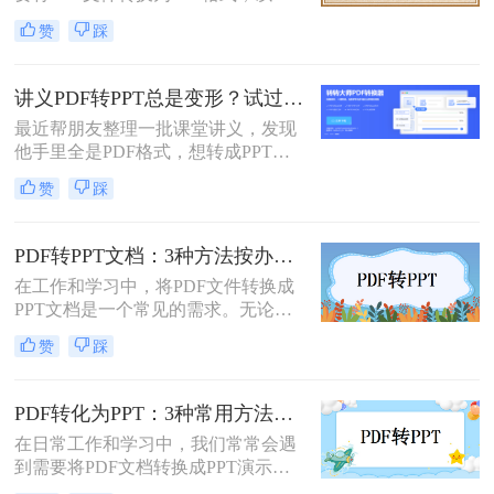
进行演示或编辑。PDF文件以其固定
赞
踩
格式和跨平台的优势而广受欢迎，但
PPT文件则提供了更强大的编辑功能
和动态展示效果。那么pdf转ppt怎么
讲义PDF转PPT总是变形？试过这几个办法真管用！
操作呢？本文将介绍五种将PDF转换
最近帮朋友整理一批课堂讲义，发现
为PPT的方法，帮助您轻松完成这一
他手里全是PDF格式，想转成PPT讲
任务。
课用，结果试了好几个工具，不是字
赞
踩
体乱码就是排版错位，气得他差点把
电脑摔了。其实“讲义类型的pdf怎么
转ppt”这个问题，说到底要看你的
PDF转PPT文档：3种方法按办公场景（汇报/教学/合同）选择！
PDF是纯文字扫描件、带复杂表格的
在工作和学习中，将PDF文件转换成
课件，还是带大量图片的教案——不
PPT文档是一个常见的需求。无论是
同情况方法完全不同。下面我按实际
为了制作演示文稿、提取内容还是重
使用场景，把试过好用的几个方法整
赞
踩
新排版，掌握几种有效的转换方法都
理出来，不吹不黑，优缺点都说明
是非常有用的。那么pdf如何转换成
白。
ppt文档呢？本文将介绍三种常用的
PDF转化为PPT：3种常用方法在不同PPT版本下的兼容性！
PDF转PPT的方法，帮助您轻松完成
在日常工作和学习中，我们常常会遇
PDF到PPT的转换。
到需要将PDF文档转换成PPT演示文
稿的情况。无论是为了更好地展示信