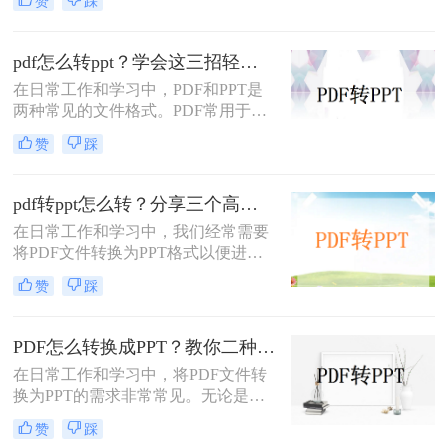
赞
踩
何转成PPT呢？以下是两种常用的方
法，帮助您轻松实现PDF到PPT的转
换。
pdf怎么转ppt？学会这三招轻松搞定转换！
在日常工作和学习中，PDF和PPT是
两种常见的文件格式。PDF常用于文
档的查看和分享，而PPT则更多地用
赞
踩
于制作演示文稿和进行演讲。有时，
您可能希望将PDF文件转换为PPT格
式，以便进行编辑、修改或展示。那
pdf转ppt怎么转？分享三个高效转换方法！
么pdf怎么转ppt呢？本文将介绍三种
在日常工作和学习中，我们经常需要
将PDF转换为PPT的方法：使用专业
将PDF文件转换为PPT格式以便进行
的PDF转PPT软件、利用在线转换工
演示或编辑。那么pdf转ppt怎么转
具，以及手动复制粘贴内容。
赞
踩
呢？以下将介绍三种常用的pdf转ppt
的方法，帮助您轻松实现文件格式的
转换。
PDF怎么转换成PPT？教你二种转换方法！
在日常工作和学习中，将PDF文件转
换为PPT的需求非常常见。无论是为
了方便展示、编辑还是进一步处理，
赞
踩
掌握几种高效的PDF转PPT方法都是