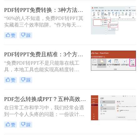
的PDF转PPT的方法。
PDF转PPT免费转换：3种方法的隐藏功能和效率差异！
“90%的人不知道，免费PDF转PPT其
实藏着三个效率陷阱。”作为每天处
理20+份文档的办公博主，我见过太
赞
踩
多人被“免费转换”的噱头坑过——要
么表格错位到需要手动重排两小时，
要么扫描版PDF转完还是图片格式，
PDF转PPT免费且精准：3个方法的转换精度和避坑指南！
更有甚者因为文件包含商业数据，转
“免费PDF转PPT不是只能靠在线工
换后收到平台的“付费解锁”勒索邮
具，本地工具也能实现高精度转
件。
换”在职场办公与自媒体创作中，将
赞
踩
PDF格式的报告、课件、素材转为可
编辑的PPT，是提升工作效率的高频
需求。但多数人在寻找免费转换方法
PDF怎么转换成PPT？五种高效方法，适用不同场景全解析！
时，要么遭遇操作繁琐的困境，要么
在日常工作和学习中，我们经常会遇
面临转换后格式错乱、信息丢失的问
到一个令人头疼的问题：一份设计精
题，甚至担心文件隐私泄露
美、内容详实的PDF文档，需要被转
赞
踩
换为可编辑、可演示的
PowerPoint（PPT）文件。可能是为了