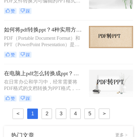
PDF文件转换为可编辑的PPT格式。
那么pdf转ppt怎么转呢？本文整理了5
赞
踩
种主流方法，从工具选择到操作细节
逐一解析，助你快速完成格式转换。
如何将pdf转换ppt？4种实用方法解析！
PDF（Portable Document Format）和
PPT（PowerPoint Presentation）是两
种常见的文件格式，分别用于文档存
赞
踩
储和演示文稿制作。在某些情况下，
我们可能需要将PDF转换为PPT格
式，以便在演示文稿中使用或进行进
在电脑上pdf怎么转换成ppt？三招助你速转文档格式！
一步编辑。那么如何将pdf转换ppt
在日常办公和学习中，经常需要将
呢？本文将详细介绍几种将PDF转换
PDF格式的文档转换为PPT格式，以
为PPT的方法，帮助您高效地完成这
便进行演示和讲解。那么在电脑上pdf
一任务。
赞
踩
怎么转换成ppt呢？本文将介绍三种将
PDF转换成PPT的高效方法。
<
1
2
3
4
5
>
热门文章
更多 >