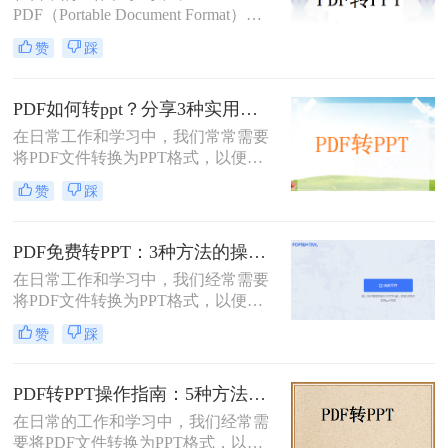
PDF（Portable Document Format）因
适的方式。
其格式稳定、跨平台兼容等优点而广
赞
踩
泛应用。然而，在某些场合下，我们
可能需要将PDF中的内容转换为
PPT（PowerPoint）格式，以便进行演
PDF如何转ppt？分享3种实用的压缩方法！
示或编辑。虽然PDF到PPT的转换可
在日常工作和学习中，我们常常需要
能不如其他格式转换那样直接，但通
将PDF文件转换为PPT格式，以便进
过一些方法和工具，我们仍然可以实
行演示或进一步编辑。PDF文件以其
现这一目的。本文将详细介绍怎么把
赞
踩
固定格式和跨平台的优势而广受欢
pdf转换成ppt的几种方法，以及相关
迎，但PPT文件则提供了更强大的编
的实用技巧。
辑功能和动态展示效果。那么PDF如
PDF免费转PPT：3种方法的操作步骤和常见报错处理!
何转PPT呢？本文将介绍三种将PDF
在日常工作和学习中，我们经常需要
转换为PPT的方法，帮助您轻松完成
将PDF文件转换为PPT格式，以便进
这一任务。
行演示和分享。那么如何免费将pdf转
赞
踩
换成PPT呢？本文将介绍三种免费将
PDF转换成PPT的方法。
PDF转PPT操作指南：5种方法的具体操作流程和参数设置！
在日常的工作和学习中，我们经常需
要将PDF文件转换为PPT格式，以便