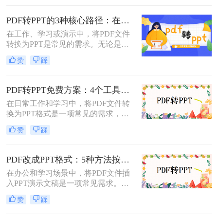
非常有用的。那么PDF怎么转换成
PPT呢？本文将详细介绍两种常见的
PDF转PPT的3种核心路径：在线、软件和PPT自带的适用范围！
PDF转PPT方法，帮助用户轻松完成
在工作、学习或演示中，将PDF文件
文件格式转换。
转换为PPT是常见的需求。无论是整
合报告、课件，还是优化文档展示，
赞
踩
都需要一种高效且保留原格式的方
法。那么pdf怎么转换成ppt呢？以下
是几种常用方法的详细解析，帮助你
PDF转PPT免费方案：4个工具的文件限制和输出质量对比！
快速上手。
在日常工作和学习中，将PDF文件转
换为PPT格式是一项常见的需求，以
便更好地进行演示和分享。虽然市面
赞
踩
上有许多专业的转换软件和服务，但
并非所有用户都愿意或需要为此付
费。那么pdf如何免费转换ppt呢？以
PDF改成PPT格式：5种方法按页面复杂度选择！
下将介绍四种免费将PDF转换为PPT
在办公和学习场景中，将PDF文件插
的方法，帮助用户轻松实现格式转
入PPT演示文稿是一项常见需求。无
换。
论是展示报告、图表，还是分享文档
赞
踩
内容，合理选择插入方法能显著提升
演示的专业性和效率。那么PDF怎么