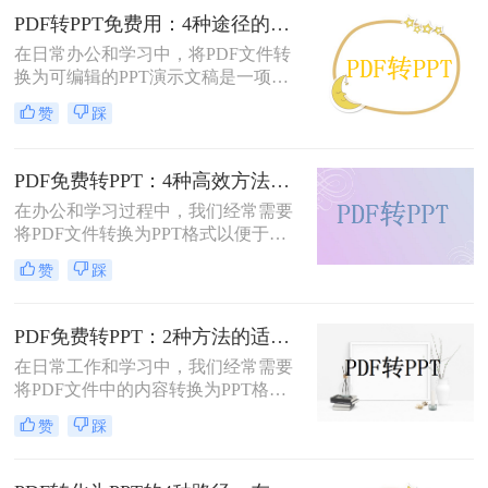
改成PPT呢？以下是五种常用方法的
PDF转PPT免费用：4种途径的转换精度和排版保留能力对比！
详细说明，帮助您根据需求高效完成
在日常办公和学习中，将PDF文件转
文档整合。
换为可编辑的PPT演示文稿是一项高
频需求。无论是需要修改过时的课
赞
踩
件、提取报告中的数据制作新方案，
还是将会议资料转化为演示文稿，快
速且免费地完成格式转换都能极大提
PDF免费转PPT：4种高效方法的速度、精度和文件限制实测！
升工作效率。那么如何免费把pdf转成
在办公和学习过程中，我们经常需要
PPT呢？
将PDF文件转换为PPT格式以便于演
示或编辑。那么怎么免费把pdf转换成
赞
踩
ppt呢？本文将详细介绍几种免费的方
法来实现这一目标。
PDF免费转PPT：2种方法的适用场景和操作差异！
在日常工作和学习中，我们经常需要
将PDF文件中的内容转换为PPT格
式，以便于演示和分享。那么PDF如
赞
踩
何转化为PPT免费呢？以下是两种免
费的方法，帮助您轻松实现PDF到
PPT的转换。