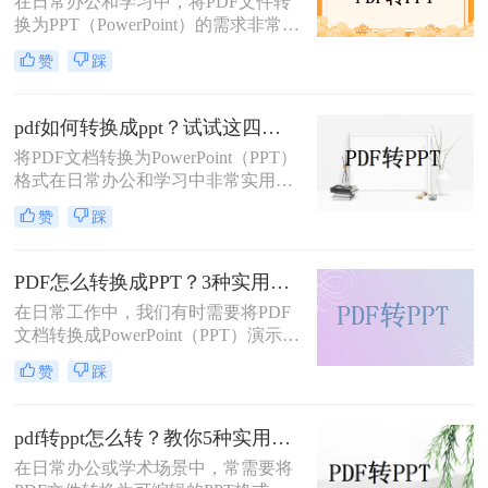
在日常办公和学习中，将PDF文件转
换为PPT（PowerPoint）的需求非常普
遍。无论是为了制作演示文稿、分享
赞
踩
资料还是教学用途，掌握高效的PDF
转PPT方法都是非常重要的。那么电
脑pdf如何转化为ppt呢？本文将详细
pdf如何转换成ppt？试试这四种常用方法！
介绍五种将PDF转换成PPT的方法，
将PDF文档转换为PowerPoint（PPT）
帮助您轻松应对各种需求。
格式在日常办公和学习中非常实用，
特别是在需要对内容进行编辑或演示
赞
踩
时。那么pdf如何转换成ppt呢？本文
将介绍几种常见的转换方法。
PDF怎么转换成PPT？3种实用方法详解！
在日常工作中，我们有时需要将PDF
文档转换成PowerPoint（PPT）演示文
稿以方便展示或编辑。那么PDF怎么
赞
踩
转换成PPT呢？本文将介绍几种实现
这一目标的方法。
pdf转ppt怎么转？教你5种实用的方法！
在日常办公或学术场景中，常需要将