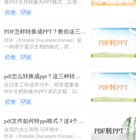
将PDF文件转换为PPT格式，以便进
行演示或编辑。那么pdf怎么转ppt免
赞
踩
费呢？虽然市面上有许多付费的转换
工具，但本文将介绍五种免费的PDF
转PPT方法，帮助你轻松实现文件格
PDF怎样转换成PPT？教你这三种转换方法！
式的转换。
PDF（Portable Document Format）是
一种用于显示文档的格式，而
PPT（PowerPoint）是一种用于演示的
赞
踩
文件格式。PDF文件常用于保存文档
的完整格式，但有时我们需要将PDF
文件转换为PPT格式以便于制作演示
pdf怎么转换成ppt？这三种转换方法分享给你!！
文稿。那么PDF怎样转换成PPT呢？
在日常工作或学习中，经常需要将
在本文中，我们将介绍三种方法，以
PDF文档转换为PPT演示文稿，以便
帮助您将PDF文件转换为PPT文件。
于更好地展示和编辑内容。
赞
踩
PDF（Portable Document Format）因
其格式稳定、兼容性强而被广泛应
用，但PPT（PowerPoint）则因其动态
pdf文件如何转ppt格式？这4个方法请收好！方便又好用！
演示功能而备受青睐。那么pdf怎么转
在现代办公和学习环境中，
换成ppt呢？本文将介绍三种将PDF转
PDF（Portable Document Format）因
换为PPT的高效方法，帮助您轻松完