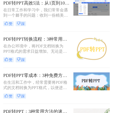
修改内容、调整逻辑，或是直接用于
PDF转PPT高效5法：从1页到100页，方法选择差异很大！
会议汇报。然而，由于PDF格式本身
在日常工作和学习中，我们常常会遇
是为了稳定显示而非编辑而设计的，
到一个棘手的问题：收到一份精美的
这项转换工作常常伴随着格式错乱、
PDF文件，却需要将其内容用于自己
排版混乱、图片丢失等“车祸现场”。
赞
踩
的PPT演示文稿中。PDF因其格式固
定、易于传输和打印而广受欢迎，但
它“只读”的特性也使其内容难以直接
PDF转PPT转换流程：3种常用方法的速度和精度对比！
编辑和复用。此时，将PDF转换为可
在办公环境中，将PDF文档转换为
编辑的PPT就成了一个刚性需求。
PPT格式的需求日益增加。无论是为
了更好地展示信息，还是为了便于编
赞
踩
辑内容，掌握几种有效的PDF转PPT
方法都是非常有用的。那么pdf转ppt
怎么转换呢？本文将介绍三种常用的
PDF转PPT零成本：3种免费方案的实际效果和隐藏限制！
方法来实现这一转换。
在生活和工作中，经常需要将PDF格
式的文档转换为PPT格式，以便进行
演示和讲解。然而，一些专业的PDF
赞
踩
转PPT软件可能需要付费购买。那么
怎么不花钱把pdf转成ppt呢？本文将
介绍三种不需要花钱就能将PDF转换
PDF转PPT：3种常用方法的速度对比和适用文件类型！