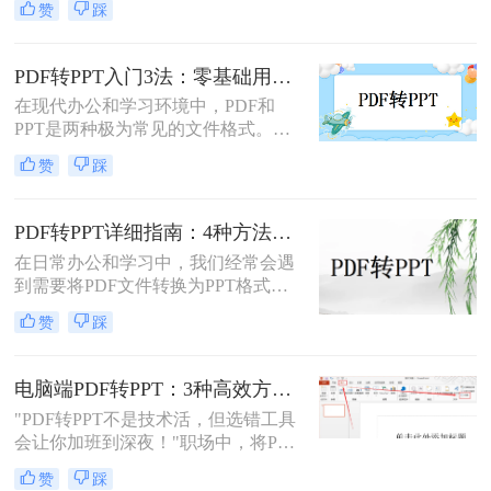
赞
踩
息，还是为了方便编辑，掌握如何进
行这种转换都是非常有用的技能。那
么怎么将pdf转化为ppt呢？本文将介
PDF转PPT入门3法：零基础用户的操作要点和注意事项！
绍三种常用的方法来实现PDF到PPT
在现代办公和学习环境中，PDF和
的转换。
PPT是两种极为常见的文件格式。
PDF因其固定格式的特点而受到广泛
赞
踩
欢迎，尤其适合用于合同、学术论文
等需要保持原始内容不变的文档。然
而，当这些静态内容需要被进一步编
PDF转PPT详细指南：4种方法的参数配置和输出效果调优！
辑或在公共场合展示时，将其转换为
在日常办公和学习中，我们经常会遇
PPT格式成为了一种常见的需求。那
到需要将PDF文件转换为PPT格式的
么PDF如何转为PPT呢？本文将详细
情况。无论是为了便于演示还是进一
介绍三种将PDF转换为PPT的方法，
赞
踩
步编辑，掌握有效的转换方法都是必
帮助您根据自己的实际需求选择最合
要的。那么如何将pdf转换成ppt呢？
适的方式。
本文将详细介绍几种常用的方法。
电脑端PDF转PPT：3种高效方法的操作步骤和格式保留设置！
"PDF转PPT不是技术活，但选错工具
会让你加班到深夜！"职场中，将PDF
报告一键转化为PPT演示文稿是高频
赞
踩
刚需。然而，90%的办公族曾陷入“转