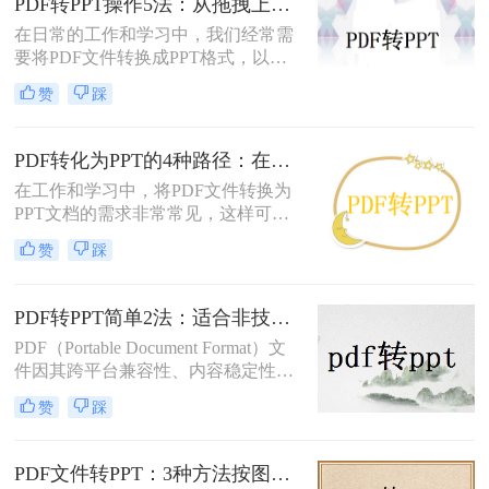
PDF转PPT操作5法：从拖拽上传到批量转换的完整步骤！
在日常的工作和学习中，我们经常需
要将PDF文件转换成PPT格式，以便
进行编辑、展示和分享。那么PDF怎
赞
踩
么转换成PPT呢？本文将介绍五种将
PDF转换成PPT的方法。
PDF转化为PPT的4种路径：在线、客户端、插件和手动各有什么区别！
在工作和学习中，将PDF文件转换为
PPT文档的需求非常常见，这样可以
方便地进行演示和分享。那么pdf如何
赞
踩
转化为ppt呢？本文将介绍四种常见的
PDF转PPT方法，帮助您根据实际需
求选择最合适的方式。
PDF转PPT简单2法：适合非技术用户的快速操作流程！
PDF（Portable Document Format）文
件因其跨平台兼容性、内容稳定性和
不易被篡改的特性，在文档分享、存
赞
踩
档和打印中得到了广泛应用。然而，
有时我们需要将PDF中的内容转换为
PPT（PowerPoint）格式，以便进行演
PDF文件转PPT：3种方法按图文复杂度的转换精度排名！
示、编辑或团队协作。那么PDF怎么