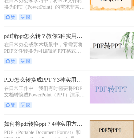
在日常办公和学习中，将PDF文件转
换为PPT（PowerPoint）的需求非常普
遍。无论是为了制作演示文稿、分享
赞
踩
资料还是教学用途，掌握高效的PDF
转PPT方法都是非常重要的。那么电
脑pdf如何转化为ppt呢？本文将详细
pdf转ppt怎么转？教你5种实用的方法！
介绍五种将PDF转换成PPT的方法，
在日常办公或学术场景中，常需要将
帮助您轻松应对各种需求。
PDF文件转换为可编辑的PPT格式。
那么pdf转ppt怎么转呢？本文整理了5
赞
踩
种主流方法，从工具选择到操作细节
逐一解析，助你快速完成格式转换。
PDF怎么转换成PPT？3种实用方法详解！
在日常工作中，我们有时需要将PDF
文档转换成PowerPoint（PPT）演示文
稿以方便展示或编辑。那么PDF怎么
赞
踩
转换成PPT呢？本文将介绍几种实现
这一目标的方法。
如何将pdf转换ppt？4种实用方法解析！
PDF（Portable Document Format）和