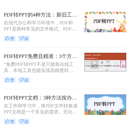
要的。那么如何将pdf转换成ppt呢？
本文将详细介绍几种常用的方法。
PDF转PPT的4种方法：新旧工具对比，哪个更适合批量转换！
在现代办公和学习环境中，PDF和
PPT是两种常见的文件格式。PDF文
件因其跨平台性和不易修改性而广受
赞
踩
欢迎，而PPT则因其强大的演示功能
而备受青睐。然而，有时我们可能需
要将PDF文件转换为PPT格式，以便
PDF转PPT免费且精准：3个方法的转换精度和避坑指南！
进行编辑、修改或演示。那么pdf怎么
“免费PDF转PPT不是只能靠在线工
转换成ppt呢？本文将详细介绍几种将
具，本地工具也能实现高精度转
PDF转换为PPT的方法，帮助您轻松
换”在职场办公与自媒体创作中，将
实现文件格式的转换。
赞
踩
PDF格式的报告、课件、素材转为可
编辑的PPT，是提升工作效率的高频
需求。但多数人在寻找免费转换方法
PDF转PPT文档：3种方法按办公场景（汇报/教学/合同）选择！
时，要么遭遇操作繁琐的困境，要么
在工作和学习中，将PDF文件转换成
面临转换后格式错乱、信息丢失的问
PPT文档是一个常见的需求。无论是
题，甚至担心文件隐私泄露
为了制作演示文稿、提取内容还是重
赞
踩
新排版，掌握几种有效的转换方法都