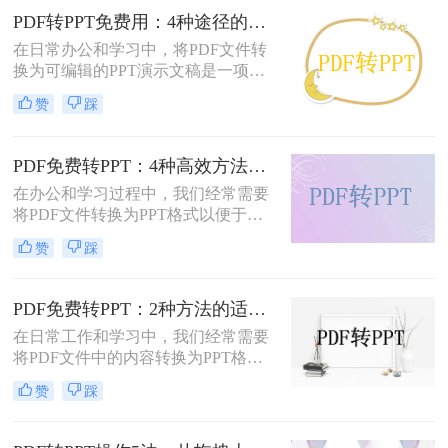
费。那么pdf如何免费转换ppt呢？以
PDF转PPT免费用：4种途径的转换精度和排版保留能力对比！
下将介绍四种免费将PDF转换为PPT
在日常办公和学习中，将PDF文件转
的方法，帮助用户轻松实现格式转
换为可编辑的PPT演示文稿是一项高
换。
频需求。无论是需要修改过时的课
赞
踩
件、提取报告中的数据制作新方案，
还是将会议资料转化为演示文稿，快
速且免费地完成格式转换都能极大提
PDF免费转PPT：4种高效方法的速度、精度和文件限制实测！
升工作效率。那么如何免费把pdf转成
在办公和学习过程中，我们经常需要
PPT呢？
将PDF文件转换为PPT格式以便于演
示或编辑。那么怎么免费把pdf转换成
赞
踩
ppt呢？本文将详细介绍几种免费的方
法来实现这一目标。
PDF免费转PPT：2种方法的适用场景和操作差异！
在日常工作和学习中，我们经常需要
将PDF文件中的内容转换为PPT格
式，以便于演示和分享。那么PDF如
赞
踩
何转化为PPT免费呢？以下是两种免
费的方法，帮助您轻松实现PDF到
PPT的转换。