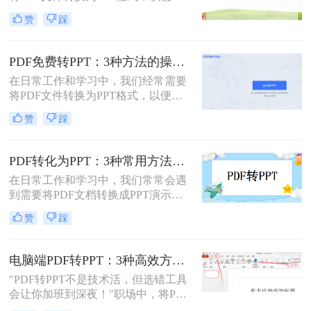
行演示或进一步编辑。PDF文件以其
赞
踩
固定格式和跨平台的优势而广受欢
迎，但PPT文件则提供了更强大的编
辑功能和动态展示效果。那么PDF如
PDF免费转PPT：3种方法的操作步骤和常见报错处理!
何转PPT呢？本文将介绍三种将PDF
在日常工作和学习中，我们经常需要
转换为PPT的方法，帮助您轻松完成
将PDF文件转换为PPT格式，以便进
这一任务。
行演示和分享。那么如何免费将pdf转
赞
踩
换成PPT呢？本文将介绍三种免费将
PDF转换成PPT的方法。
PDF转化为PPT：3种常用方法在不同PPT版本下的兼容性！
在日常工作和学习中，我们常常会遇
到需要将PDF文档转换成PPT演示文
稿的情况。无论是为了更好地展示信
赞
踩
息，还是为了方便编辑，掌握如何进
行这种转换都是非常有用的技能。那
么怎么将pdf转化为ppt呢？本文将介
电脑端PDF转PPT：3种高效方法的操作步骤和格式保留设置！
绍三种常用的方法来实现PDF到PPT
"PDF转PPT不是技术活，但选错工具
的转换。
会让你加班到深夜！"职场中，将PDF
报告一键转化为PPT演示文稿是高频