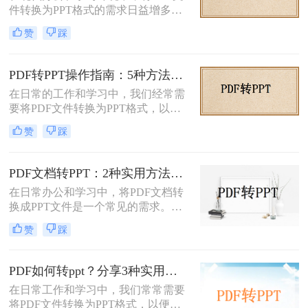
件转换为PPT格式的需求日益增多。
同情况方法完全不同。下面我按实际
无论是为了更方便地编辑内容，还是
使用场景，把试过好用的几个方法整
赞
踩
为了在演示文稿中更好地展示信息，
理出来，不吹不黑，优缺点都说明
PDF转PPT都是一项非常实用的技
白。
能。那么如何把PDF转换成PPT呢？
PDF转PPT操作指南：5种方法的具体操作流程和参数设置！
本文将介绍两种高效的PDF转PPT方
在日常的工作和学习中，我们经常需
法，帮助您根据自己的需求选择最合
要将PDF文件转换为PPT格式，以便
适的方式。
进行演示或编辑。PDF文件以其固定
赞
踩
格式和跨平台的优势而广受欢迎，但
PPT文件则提供了更强大的编辑功能
和动态展示效果。那么pdf转ppt怎么
PDF文档转PPT：2种实用方法的关键参数和输出对比！
操作呢？本文将介绍五种将PDF转换
在日常办公和学习中，将PDF文档转
为PPT的方法，帮助您轻松完成这一
换成PPT文件是一个常见的需求。
任务。
PDF文件因其跨平台性和格式稳定性
赞
踩
而广受欢迎，但在某些情况下，我们
可能需要将其内容转换为PPT格式，
以便进行演示、分享或编辑。那么pdf
PDF如何转ppt？分享3种实用的压缩方法！
文档如何转化成ppt呢？本文将介绍两
在日常工作和学习中，我们常常需要
种将PDF文档转化成PPT的实用方
将PDF文件转换为PPT格式，以便进
法。