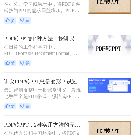
在办公、学习或演示中，将PDF文件
转换成PPT呢？本文将介绍两种将
转换为PPT的需求日益增加。PDF格
PDF转换成PPT的方法。
式虽然适合文档共享，但若需编辑或
赞
踩
重新排版内容，转换为PPT会更灵
活。那么文件pdf怎么转换成ppt呢？
本文将介绍几种简单实用的方法，帮
PDF转PPT的4种方法：按讲义、合同、报告3种文件类型选！
助您高效完成转换。
在日常的工作和学习中，
PDF（Portable Document Format）因
其格式稳定、跨平台兼容等优点而广
赞
踩
泛应用。然而，在某些场合下，我们
可能需要将PDF中的内容转换为
PPT（PowerPoint）格式，以便进行演
讲义PDF转PPT总是变形？试过这几个办法真管用！
示或编辑。虽然PDF到PPT的转换可
最近帮朋友整理一批课堂讲义，发现
能不如其他格式转换那样直接，但通
他手里全是PDF格式，想转成PPT讲
过一些方法和工具，我们仍然可以实
课用，结果试了好几个工具，不是字
现这一目的。本文将详细介绍怎么把
赞
踩
体乱码就是排版错位，气得他差点把
pdf转换成ppt的几种方法，以及相关
电脑摔了。其实“讲义类型的pdf怎么
的实用技巧。
转ppt”这个问题，说到底要看你的
PDF转PPT：2种实用方法的完整操作流程和格式保留对比！
PDF是纯文字扫描件、带复杂表格的
在现代办公和学习环境中，将PDF文
课件，还是带大量图片的教案——不