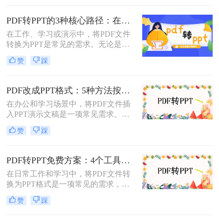
的方法，帮助您轻松实现文件格式的
转换。
PDF转PPT的3种核心路径：在线、软件和PPT自带的适用范围！
在工作、学习或演示中，将PDF文件
转换为PPT是常见的需求。无论是整
合报告、课件，还是优化文档展示，
赞
踩
都需要一种高效且保留原格式的方
法。那么pdf怎么转换成ppt呢？以下
是几种常用方法的详细解析，帮助你
PDF改成PPT格式：5种方法按页面复杂度选择！
快速上手。
在办公和学习场景中，将PDF文件插
入PPT演示文稿是一项常见需求。无
论是展示报告、图表，还是分享文档
赞
踩
内容，合理选择插入方法能显著提升
演示的专业性和效率。那么PDF怎么
改成PPT呢？以下是五种常用方法的
PDF转PPT免费方案：4个工具的文件限制和输出质量对比！
详细说明，帮助您根据需求高效完成
在日常工作和学习中，将PDF文件转
文档整合。
换为PPT格式是一项常见的需求，以
便更好地进行演示和分享。虽然市面
赞
踩
上有许多专业的转换软件和服务，但
并非所有用户都愿意或需要为此付