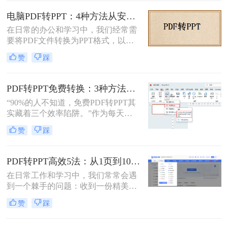
是非常有用的。那么pdf如何转换成
ppt文档呢？本文将介绍三种常用的
电脑PDF转PPT：4种方法从安装到输出的完整对比！
PDF转PPT的方法，帮助您轻松完成
在日常的办公和学习中，我们经常需
PDF到PPT的转换。
要将PDF文件转换为PPT格式，以便
更好地进行演示和编辑。那么电脑如
赞
踩
何PDF转PPT呢？以下介绍四种常见
的PDF转PPT的方法。
PDF转PPT免费转换：3种方法的隐藏功能和效率差异！
“90%的人不知道，免费PDF转PPT其
实藏着三个效率陷阱。”作为每天处
理20+份文档的办公博主，我见过太
赞
踩
多人被“免费转换”的噱头坑过——要
么表格错位到需要手动重排两小时，
要么扫描版PDF转完还是图片格式，
PDF转PPT高效5法：从1页到100页，方法选择差异很大！
更有甚者因为文件包含商业数据，转
在日常工作和学习中，我们常常会遇
换后收到平台的“付费解锁”勒索邮
到一个棘手的问题：收到一份精美的
件。
PDF文件，却需要将其内容用于自己
赞
踩
的PPT演示文稿中。PDF因其格式固
定、易于传输和打印而广受欢迎，但