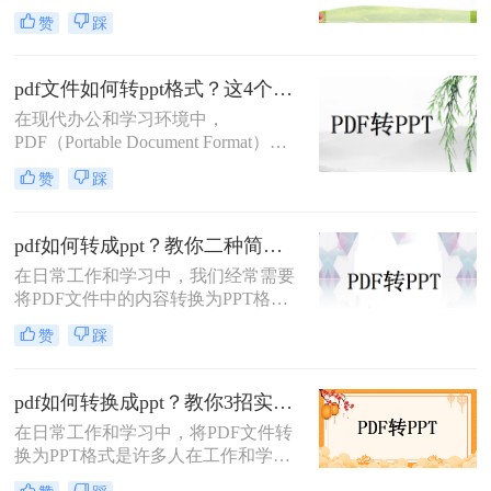
于更好地展示和编辑内容。
赞
踩
PDF（Portable Document Format）因
其格式稳定、兼容性强而被广泛应
用，但PPT（PowerPoint）则因其动态
pdf文件如何转ppt格式？这4个方法请收好！方便又好用！
演示功能而备受青睐。那么pdf怎么转
在现代办公和学习环境中，
换成ppt呢？本文将介绍三种将PDF转
PDF（Portable Document Format）因
换为PPT的高效方法，帮助您轻松完
其出色的跨平台兼容性和保持文档格
成格式转换。
赞
踩
式不变的能力而广受欢迎。然而，在
某些情况下，我们可能需要将PDF文
件中的内容转换成PPT（PowerPoint
pdf如何转成ppt？教你二种简单实用的转换方法!
Presentation）格式，以便进行演示或
在日常工作和学习中，我们经常需要
进一步编辑。那么pdf文件如何转ppt
将PDF文件中的内容转换为PPT格
格式呢？本文将详细介绍几种将PDF
式，以便于演示和分享。那么PDF如
文件转换为PPT格式的有效方法，帮
赞
踩
何转成PPT呢？以下是两种常用的方
助您轻松应对这一需求。
法，帮助您轻松实现PDF到PPT的转
换。
pdf如何转换成ppt？教你3招实用方法轻松搞定！
在日常工作和学习中，将PDF文件转
换为PPT格式是许多人在工作和学习
中常遇到的需求，特别是当需要将