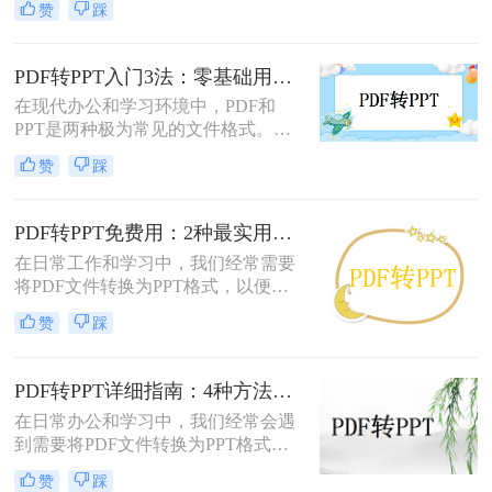
赞
踩
刚需。然而，90%的办公族曾陷入“转
换后格式错乱、文本缺失、反复返
工”的泥潭——这不是能力问题，而
PDF转PPT入门3法：零基础用户的操作要点和注意事项！
是工具选择的致命陷阱。那么怎么在
在现代办公和学习环境中，PDF和
电脑上把pdf转换成ppt呢？作为深耕
PPT是两种极为常见的文件格式。
电脑办公软件测评8年的博主，我亲
PDF因其固定格式的特点而受到广泛
测30+工具，今天聚焦精准高效的转
赞
踩
欢迎，尤其适合用于合同、学术论文
换方案，帮你避开99%的坑。拒绝低
等需要保持原始内容不变的文档。然
效，只讲真干货。
而，当这些静态内容需要被进一步编
PDF转PPT免费用：2种最实用的操作路径和避坑要点！
辑或在公共场合展示时，将其转换为
在日常工作和学习中，我们经常需要
PPT格式成为了一种常见的需求。那
将PDF文件转换为PPT格式，以便进
么PDF如何转为PPT呢？本文将详细
行演示或编辑。那么怎么把pdf转换成
介绍三种将PDF转换为PPT的方法，
赞
踩
ppt免费呢？本文将介绍两种免费将
帮助您根据自己的实际需求选择最合
PDF转换成PPT的方法，帮助您高效
适的方式。
完成转换任务。
PDF转PPT详细指南：4种方法的参数配置和输出效果调优！
在日常办公和学习中，我们经常会遇
到需要将PDF文件转换为PPT格式的
情况。无论是为了便于演示还是进一
赞
踩
步编辑，掌握有效的转换方法都是必