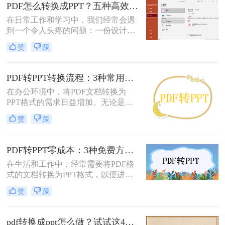
它“只读”的特性也使其内容难以直接
PDF怎么转换成PPT？五种高效方法，适用不同场景全解析！
编辑和复用。此时，将PDF转换为可
在日常工作和学习中，我们经常会遇
编辑的PPT就成了一个刚性需求。
到一个令人头疼的问题：一份设计精
美、内容详实的PDF文档，需要被转
赞
踩
换为可编辑、可演示的
PowerPoint（PPT）文件。可能是为了
修改内容、调整逻辑，或是直接用于
PDF转PPT转换流程：3种常用方法的速度和精度对比！
会议汇报。然而，由于PDF格式本身
在办公环境中，将PDF文档转换为
是为了稳定显示而非编辑而设计的，
PPT格式的需求日益增加。无论是为
这项转换工作常常伴随着格式错乱、
了更好地展示信息，还是为了便于编
排版混乱、图片丢失等“车祸现场”。
赞
踩
辑内容，掌握几种有效的PDF转PPT
方法都是非常有用的。那么pdf转ppt
怎么转换呢？本文将介绍三种常用的
PDF转PPT零成本：3种免费方案的实际效果和隐藏限制！
方法来实现这一转换。
在生活和工作中，经常需要将PDF格
式的文档转换为PPT格式，以便进行
演示和讲解。然而，一些专业的PDF
赞
踩
转PPT软件可能需要付费购买。那么
怎么不花钱把pdf转成ppt呢？本文将
介绍三种不需要花钱就能将PDF转换
pdf转换成ppt怎么做？试试这4个转换方法！