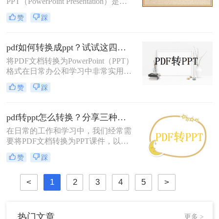
PPT（PowerPoint Presentation）是两
种常见的文件格式，分别用于文档存
赞
踩
储和演示文稿制作。在某些情况下，
我们可能需要将PDF转换为PPT格
式，以便在演示文稿中使用或进行进
pdf如何转换成ppt？试试这四种常用方法！
一步编辑。那么如何将pdf转换ppt
将PDF文档转换为PowerPoint（PPT）
呢？本文将详细介绍几种将PDF转换
格式在日常办公和学习中非常实用，
为PPT的方法，帮助您高效地完成这
特别是在需要对内容进行编辑或演示
一任务。
赞
踩
时。那么pdf如何转换成ppt呢？本文
将介绍几种常见的转换方法。
pdf转ppt怎么转换？分享三种高效常用转换方法！
在日常的工作和学习中，我们经常需
要将PDF文档转换为PPT课件，以便
于演示和分享。那么pdf转ppt怎么转
赞
踩
换呢？本文将介绍三种将PDF转换为
PPT的高效方法，帮助您轻松完成转
<
1
2
3
4
5
>
换任务。
热门文章
更多 >