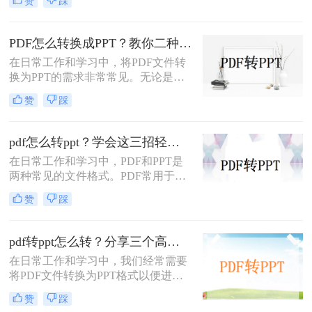
赞
踩
PDF中的内容进行编辑、演示或分享
时。那么PDF如何转换成PPT呢？本
文将介绍三种常用的PDF转PPT的方
PDF怎么转换成PPT？教你二种转换方法！
法。
在日常工作和学习中，将PDF文件转
换为PPT的需求非常常见。无论是为
了方便展示、编辑还是进一步处理，
赞
踩
掌握几种高效的PDF转PPT方法都是
非常有用的。那么PDF怎么转换成
PPT呢？本文将详细介绍两种常见的
pdf怎么转ppt？学会这三招轻松搞定转换！
PDF转PPT方法，帮助用户轻松完成
在日常工作和学习中，PDF和PPT是
文件格式转换。
两种常见的文件格式。PDF常用于文
档的查看和分享，而PPT则更多地用
赞
踩
于制作演示文稿和进行演讲。有时，
您可能希望将PDF文件转换为PPT格
式，以便进行编辑、修改或展示。那
pdf转ppt怎么转？分享三个高效转换方法！
么pdf怎么转ppt呢？本文将介绍三种
在日常工作和学习中，我们经常需要
将PDF转换为PPT的方法：使用专业
将PDF文件转换为PPT格式以便进行
的PDF转PPT软件、利用在线转换工
演示或编辑。那么pdf转ppt怎么转
具，以及手动复制粘贴内容。
赞
踩
呢？以下将介绍三种常用的pdf转ppt