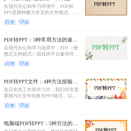
成PPT的方法。
在现代办公和学习环境中，PDF和
PPT是两种极为常见的文件格式。
PDF文件因其出色的稳定性和兼容性
赞
踩
而被广泛用于文档分享和存储，而
PPT则因其强大的演示功能而备受青
睐。然而，有时我们需要将PDF转换
PDF转PPT：3种常用方法的速度对比和适用文件类型！
为PPT以便进行编辑和演示。那么pdf
在现代办公和学习场景中，PDF（便
转换成ppt怎么做呢？本文将详细介绍
携式文档格式）因其跨平台兼容性和
几种将PDF转换为PPT的方法。
内容稳定性而广泛使用。然而，在某
赞
踩
些情况下，我们可能需要将PDF文件
转换为PPT（PowerPoint演示文稿），
以便于编辑、演示或分享。那么PDF
PDF转PPT文件：4种方法按输出格式（pptx/ppt）和页数选择!
如何转ppt呢？本文将详细介绍几种常
在日常的工作和学习中，我们经常需
用的PDF转PPT的方法。
要将PDF文件转换为PPT格式，以便
进行演示或编辑。那么如何将pdf转换
赞
踩
成ppt文件呢？本文将介绍四种常用的
PDF转PPT方法。
电脑端PDF转PPT：5种方法的安装配置和操作差异！