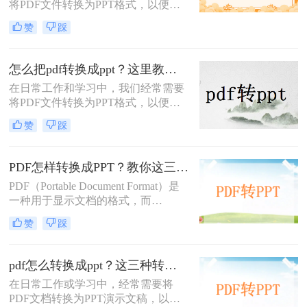
将PDF文件转换为PPT格式，以便进
行演示或编辑。那么pdf怎么转ppt免
赞
踩
费呢？虽然市面上有许多付费的转换
工具，但本文将介绍五种免费的PDF
转PPT方法，帮助你轻松实现文件格
怎么把pdf转换成ppt？这里教你这四种方法！
式的转换。
在日常工作和学习中，我们经常需要
将PDF文件转换为PPT格式，以便更
好地进行演示和编辑。那么怎么把
赞
踩
PDF转换成PPT呢？以下将介绍三种
常用的转换方法，帮助您轻松实现
PDF到PPT的转换。
PDF怎样转换成PPT？教你这三种转换方法！
PDF（Portable Document Format）是
一种用于显示文档的格式，而
PPT（PowerPoint）是一种用于演示的
赞
踩
文件格式。PDF文件常用于保存文档
的完整格式，但有时我们需要将PDF
文件转换为PPT格式以便于制作演示
pdf怎么转换成ppt？这三种转换方法分享给你!！
文稿。那么PDF怎样转换成PPT呢？
在日常工作或学习中，经常需要将
在本文中，我们将介绍三种方法，以
PDF文档转换为PPT演示文稿，以便
帮助您将PDF文件转换为PPT文件。