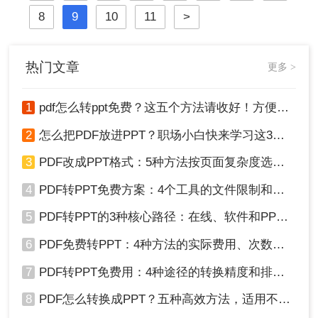
排版混乱，这样处理起来也是十分的
8
9
10
11
>
麻烦。为什么会乱码呢？要怎样才不
会乱码？
热门文章
更多 >
1
pdf怎么转ppt免费？这五个方法请收好！方便又好用！
2
怎么把PDF放进PPT？职场小白快来学习这3种方法！
3
PDF改成PPT格式：5种方法按页面复杂度选择！
4
PDF转PPT免费方案：4个工具的文件限制和输出质量对比！
5
PDF转PPT的3种核心路径：在线、软件和PPT自带的适用范围！
6
PDF免费转PPT：4种方法的实际费用、次数限制和效果！
7
PDF转PPT免费用：4种途径的转换精度和排版保留能力对比！
8
PDF怎么转换成PPT？五种高效方法，适用不同场景全解析！