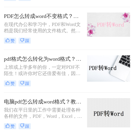
很多人来说，电脑已经成为生活的一
部分。但仍有许多软件功能不够熟
练，相应的操作要求也越来越高，其
PDF怎么转成word不变格式？手把手教你转换！
中还有 PDF文件格式转换，想要将
在现代办公和学习中，PDF和Word文
pdf转换成word文档，这个问题把握好
档是我们经常使用的文件格式。然
了，可以让工作更快捷，对于这种pdf
而，有时我们需要将PDF文件转换成
转word之后怎么编辑，下面一看看pdf
赞
踩
Word文档以方便编辑和修改。随着技
怎么免费转换成word文档吧。
术的发展，如今我们可以通过在线转
换工具来实现这一目标。那么，PDF
pdf格式怎么转化为word格式？三种操作方法分享给你！
怎么转成word不变格式呢?接下来，
上班或上学多年的你，一定对PDF不
让我们一起去了解一下吧!
陌生！或许你对它还倍爱有佳，因为
不管在哪它都能保留住你设置好的文
赞
踩
档格式！不过，有时候你对它可能也
咬牙切齿！因为想从中复制些内容却
经常遇到重重阻碍...但，若是PDF能
电脑pdf怎么转成word格式？教你二个免费方法！
随时转成Word文档，这种障碍也就不
我们在平日里的工作中需要处理各种
存在啦，它依旧是你的宠儿~
各样的文件，PDF，Word，Excel，
PPT多多少少都有用到，各种的工作
赞
踩
内容需要用到不同的工具，在一些的