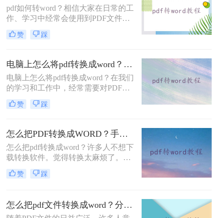
pdf如何转word？相信大家在日常的工
改，导致文档中如果有小错误，大家
作、学习中经常会使用到PDF文件，
也是没有办法能够直接进行修改的
一般我们都是用它来传输或者是保存
赞
踩
文件的，非常方便。但是也有一个问
题，PDF文件不易编辑修改，因此很
多小伙伴们都会选择将PDF文件转换
电脑上怎么将pdf转换成word？下面二种方法马上教会你
成Word再编辑修改，今天就来给大家
电脑上怎么将pdf转换成word？在我们
分享二种PDF转Word的方法，记得收
的学习和工作中，经常需要对PDF文
藏再看！
档进行转换。转换时，大家是否遇到
赞
踩
过PDF转换乱码、转换时排版错乱、
转换后还是图片、转换速度慢等问
题？
怎么把PDF转换成WORD？手把手教你在线转换！
怎么把pdf转换成word？许多人不想下
载转换软件。觉得转换太麻烦了。那
么是否有在线转换方法？当然是有
赞
踩
的，在线pdf转word简单快捷，方便转
换数量少的朋友。那么，下面一起来
看看在线转换的方法吧。
怎么把pdf文件转换成word？分享一种简单方法~