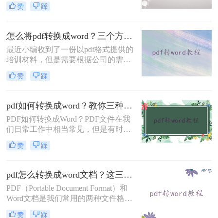
可以固定版面不跳格式，但是PDF也
赞
踩
并非万能的使用场景，比如PDF的内
容需要更好的时候，就会比较麻烦，
选择PDF格式的内容需要更好的时
怎么将pdf转换成word？三个方法轻松完成！
候，就会比较麻烦，选择PDF格式的
最近小编收到了一份以pdf格式提供的
时候，PDF格式也不是万能的，比如
培训材料，但是需要根据公司的需求
编辑内容的时候，就会比较麻烦，需
进行个性化调整和定制化设计，不能
要转换成Word的格式，但是怎么将
赞
踩
完全照搬照抄。为了确保培训课程与
pdf转换成word免费需要用PDF转换工
公司的要求契合并提高培训效果，那
具，下面我们将学习PD
就需要将培训材料转换为可编辑的
pdf如何转换成word？教你三种好用的方法！
word格式。小编也有一些能够PDF转
PDF如何转换成Word？PDF文件在我
Word的软件，一键就快速解决了文件
们日常工作中相当常见，但是有时我
格式转换的问题，那如果你不知道怎
们需要将PDF文件转换为可编辑的
么将pdf转换成word，下面小编就开始
赞
踩
Word文档，以方便我们进行编辑。那
分享！
么，该怎样有效地将PDF文件转换为
Word文档呢？下面一起看看吧。
pdf怎么转换成word文档？这三个方法轻松实现文档格式转换！
PDF（Portable Document Format）和
Word文档是我们常用的两种文件格
式。有时我们需要将PDF文件转换成
赞
踩