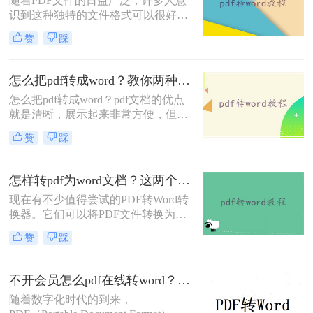
随着PDF文件的日益广泛，许多人意
识到这种独特的文件格式可以很好地
保护里面的数据和数据，但当需要修
赞
踩
改时却很难下手。想要修改PDF文
件，最好的方法就是将pdf文件转换成
word，在Word文档上面修改，那么怎
怎么把pdf转成word？教你两种PDF文件转换方法！
么把pdf文件转换成word呢？下面一起
怎么把pdf转成word？pdf文档的优点
看看这个方法吧。
就是清晰，展示起来非常方便，但是
我们的pdf文档中的任何内容都是不能
赞
踩
够进行编辑修改的，如果我们想要修
改文档中错误的内容，我们这个时候
可以选择格式转换，把pdf文件给转换
怎样转pdf为word文档？这两个方法让效率翻倍~
为word文档就可以了！下面一起看看
现在有不少值得尝试的PDF转Word转
二种方法。
换器。它们可以将PDF文件转换为可
编辑的Word文档。同时，一些转换器
赞
踩
还提供额外的功能，例如保持原始格
式和布局、支持批量转换等选项，使
我们在处理和编辑文档时更加灵活。
不开会员怎么pdf在线转word？分享一个实用免费的方法！
如果你也在找PDF转Word免费转换器
随着数字化时代的到来，
的话，下面小编就来分享下怎样转pdf