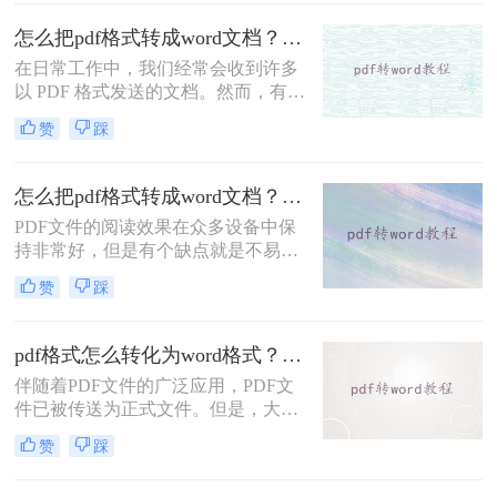
情况下我们需要把PDF转换为Word格
式，很多初入职场的小伙伴不清楚电
怎么把pdf格式转成word文档？你可以试着这样转换~
脑pdf怎么转成word格式，那么小编下
在日常工作中，我们经常会收到许多
面就来分享二个免费转换方法，一起
以 PDF 格式发送的文档。然而，有时
来看看吧。
候我们需要编辑 PDF 文件中的内容，
赞
踩
而 PDF 文件并不是一个易于编辑的格
式。在这种情况下，将 PDF 文件转换
成 Word 文档是非常必要的。转换
怎么把pdf格式转成word文档？教你一种简单好用的转换方法！
PDF 文件成 Word 文档的方法有很
PDF文件的阅读效果在众多设备中保
多，以下是怎么把pdf格式转成word文
持非常好，但是有个缺点就是不易编
档方法。
辑，有些不想被别人编辑内容的朋友
赞
踩
呢，就喜欢把文档做成PDF格式的，
这样既不影响观看又不易被篡改。不
过，当你办公整理资料的时候需要将
pdf格式怎么转化为word格式？教大家几个转换方法！
文档内容复制下来，接到都是PDF格
伴随着PDF文件的广泛应用，PDF文
式的文档，那就很心累了。这时候就
件已被传送为正式文件。但是，大多
需要把pdf格式转成word文档了，那么
数人仍然偏爱使用Word进行编辑，无
怎么把pdf格式转成word文档呢？下面
赞
踩
法处理手边的PDF文件。pdf格式怎么
讲讲在线转换方法。
转化为word格式？别害怕，今天小编