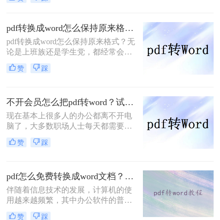
换工具，可以将PDF转换为可编辑的
Word文档，然后直接在文档中修改和
调整条款，轻松完成编辑任务。大家
pdf转换成word怎么保持原来格式？四个方法教你正确打开！
知道pdf怎么免费转word吗？下面小编
pdf转换成word怎么保持原来格式？无
告诉你们~
论是上班族还是学生党，都经常会碰
到需要给文件转格式的问题，PDF文
赞
踩
件一般不好直接编辑，需要转成word
文件再进行编辑，但遇见不好用的转
换器，转换完的文件简直乱七八糟。
不开会员怎么把pdf转word？试试这二个方法！
所以这里给大家推荐几个好用的PDF
转换方法。
现在基本上很多人的办公都离不开电
脑了，大多数职场人士每天都需要处
理各种各样的办公文件，而文件的格
赞
踩
式转换也是经常遇到的，如果你还不
是很熟悉，建议你去转转大师PDF转
换器的官网看看，接下来小编就跟大
pdf怎么免费转换成word文档？亲测好用的方法分享！
家一起聊一聊不开会员怎么把pdf转
word？下面一起看看吧。
伴随着信息技术的发展，计算机的使
用越来越频繁，其中办公软件的普及
也使大家的工作效率越来越高，对于
赞
踩