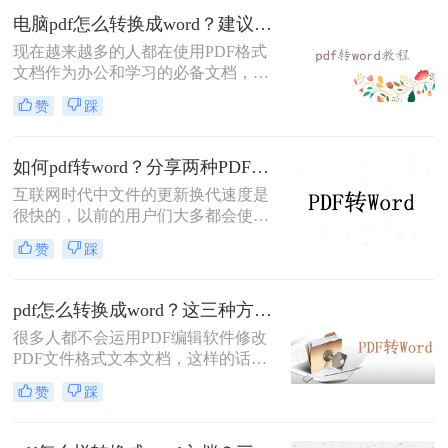
的。那么，pdf文件怎么转换成word
电脑pdf怎么转换成word？建议收藏这二种转换方法！
呢？本文将详细介绍三种方法，确保
现在越来越多的人都在使用PDF格式
你可以轻松快速地将PDF文件转换成
文档作为办公和学习的必备文档，但
可编辑的Word格式。
是可惜由于PDF本身的限制，导致其
赞
踩
不能很方便的转换回文字形式，又或
者较难把原有的文档格式很好的还原
出来，这里小编总结一些电脑pdf怎么
如何pdf转word？分享两种PDF文件转换方式！
转换成word的方法推荐给大家，方便
互联网时代中文件的更新换代速度是
日常应用。
很快的，以前的用户们大多都会使用
Word文档来记录各种信息，随着技术
赞
踩
的进步，近两年来PDF文档愈发火爆
起来，虽然没有完全取代Word文档，
但是PDF文档的应用范围是越来越广
pdf怎么转换成word？这三种方法你可以试试！
了。无论是PDF文档还是Word文档，
很多人都不会运用PDF编辑软件修改
最主要的作用还是为用户们提供方
PDF文件格式文本文档，这样的话，
便，特殊情况下这两种文档是可以互
碰到了这类文件格式该如何处理呢？
相转换格式的，那么如何将pdf转换成
赞
踩
实际上有效的方法便是将其转为Word
word呢？今天就是跟大家分享下两种
文件格式，那样就可以轻轻松松对文
PDF文件转换方式。
档进行修改啦！那么pdf怎么转换成