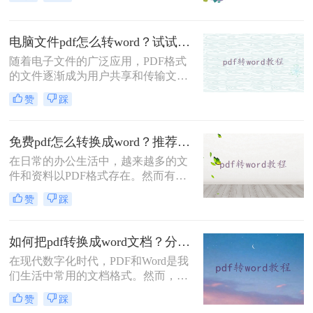
Word文档来编辑或进行其他操作，但
很多人并不清楚如何实现这一功能。
今天，我将详细介绍pdf怎么转换成
电脑文件pdf怎么转word？试试下面的几种方法！
word文档方法，帮助您轻松将PDF文
件转换成可编辑的Word文档。
随着电子文件的广泛应用，PDF格式
的文件逐渐成为用户共享和传输文件
的首选。然而，有时候我们需要对
赞
踩
PDF文件进行编辑，PDF与Word格式
之间的转换就显得尤为重要。本文将
为大家详细介绍电脑文件pdf怎么转
免费pdf怎么转换成word？推荐这三种方法给你！
word的方法。
在日常的办公生活中，越来越多的文
件和资料以PDF格式存在。然而有时
我们需要对这些PDF文件进行修改、
赞
踩
编辑或重新利用其中的内容，而面对
无法直接编辑的PDF格式，PDF转
Word的方法就很重要了。但是大家了
如何把pdf转换成word文档？分享三种简单方法~
解哪些pdf转word技巧呢？下面就教大
在现代数字化时代，PDF和Word是我
家免费pdf怎么转换成word方法，快来
们生活中常用的文档格式。然而，有
看看有没有适合你的吧！
时候我们需要将PDF转换成Word文
赞
踩
档，以方便编辑、更改或重复利用其