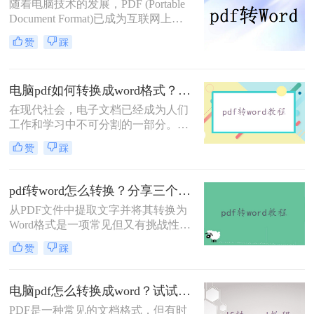
随着电脑技术的发展，PDF (Portable
Document Format)已成为互联网上最
受欢迎的文档格式之一。然而，在某
赞
踩
些情况下，我们可能需要将PDF文件
转换为可编辑的Word文档，这样我们
可以更方便地修改和重新使用文档内
电脑pdf如何转换成word格式？教你二种好用的方法！
容。本文将向您介绍电脑上pdf转word
文档怎么转方法，帮助您轻松地将
在现代社会，电子文档已经成为人们
PDF文件转换为Word文档。
工作和学习中不可分割的一部分。有
时我们可能会在电脑中收到一些重要
赞
踩
的PDF文件，但由于一些需要进行编
辑、修改或复用的原因，我们需要将
其转换成Word格式。本文将详细介绍
pdf转word怎么转换？分享三个简单的方法！
电脑pdf如何转换成word格式。​
从PDF文件中提取文字并将其转换为
Word格式是一项常见但又有挑战性的
任务。无论是为了编辑、复制或者重
赞
踩
新格式化内容，将PDF转为Word可以
提供更多的灵活性和便利性。在本文
中，我们将介绍pdf转word怎么转换方
电脑pdf怎么转换成word？试试这三个转换方法！
法，帮助您实现这一转换。
PDF是一种常见的文档格式，但有时