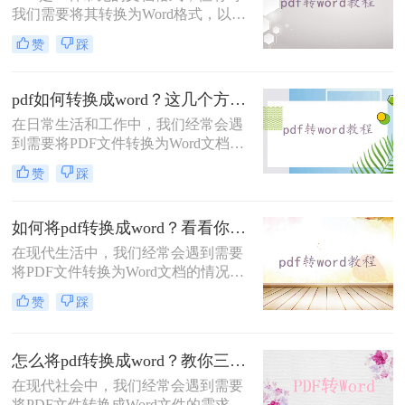
我们需要将其转换为Word格式，以便
编辑、修改或复制其中的内容。那
赞
踩
么，电脑pdf怎么转换成word呢？本文
将为您详细介绍几种简单又实用的方
法。
pdf如何转换成word？这几个方法教你轻松转换！
在日常生活和工作中，我们经常会遇
到需要将PDF文件转换为Word文档的
情况。转换后的文档可以方便地进行
赞
踩
编辑、排版和分享，满足不同的需
求。本文将详细介绍pdf如何转换成
word方法，帮助您轻松实现转换。
如何将pdf转换成word？看看你最适合哪种方法！
在现代生活中，我们经常会遇到需要
将PDF文件转换为Word文档的情况。
不管是出于编辑需要，还是为了方便
赞
踩
和共享，将PDF转换为Word是一个十
分常见的需求。虽然市面上有很多在
线工具和软件可以完成这项任务，但
怎么将pdf转换成word？教你三个方法！
是选择一个高效且易于使用的工具非
在现代社会中，我们经常会遇到需要
常重要。在本文中，我们将向您介绍
将PDF文件转换成Word文件的需求。
如何将pdf转换成word，并提供一些值