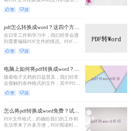
无论是为了编辑文本内容，还是为了
得信赖的工具供您选择。
赞
踩
复制、粘贴或进行其他操作，将PDF
转换成Word可以极大地方便我们的工
作和学习。那么，怎么将pdf转换成
pdf怎么转换成word？这四个方法教你轻松搞定！
word呢？本文将为大家提供详细的教
在日常工作和学习中，我们经常会遇
程及推荐一些高效的软件，帮助大家
到需要编辑PDF文件的情况。PDF文
顺利完成转换任务。
件格式的普及使得我们可以在不同的
赞
踩
设备上阅读和分享文件，但它也带来
了一些不便，比如无法直接编辑的问
题。幸运的是，现在有一种简单而高
电脑上如何将pdf转换成word？分享3种简单方法~
效的方法可以解决这个问题，那就是
随着电子文档的日益普及，我们经常
将PDF文件转换为Word文件。本文将
会接触到各种格式的文件，其中PDF
为大家介绍pdf怎么转换成word方法，
和Word文档是最常见的两种格式。有
下面一起看看吧。
赞
踩
时候我们可能需要将PDF转换成
Word，以便编辑或修改其中的内容。
本文将介绍电脑上如何将pdf转换成
怎么将pdf转换成word免费？试试下面的几种方法！
word方法，帮助你在电脑上快速将
PDF文件格式，的确给我们的工作和
PDF文档转换成可编辑的Word文档。
生活带来了许多方便，PDF阅读时，