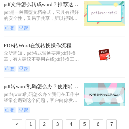
就为大家解答。在小编通过几个在小
pdf文件怎么转成word？推荐这二种方法！
编实践中将PDF转化为Word文档的方
pdf是一种新型文档格式，它具有很好
法之后，给大家整理了pdf转word的方
的安全性，又易于共享，所以得到了
法。
广泛的应用。我们认可它的优点，同
赞
踩
时也要接受它的缺点，比如说pdf不是
很好编辑，为此我们想了很多解决方
法，有人说可以把pdf转换成word。下
PDF转Word在线转换操作流程：从上传到下载1分钟搞定！
面我们先来看看pdf文件怎么转成word
众所周知，pdf格式转换要用pdf转换
方法。
器，有人建议不要用在线pdf转换工
具，认为存在一定风险，有可能泄露
赞
踩
文件内容。其实，只有你选择一款足
够专业，足够安全的pdf在线转换器，
这些问题都是可以避免的。下面小编
pdf转word乱码怎么办？使用转转大师试一试！
就给大家推荐一款，顺便看看pdf转
pdf转word乱码怎么办？我们在工作中
word在线转换怎么操作?
经常会遇到这个问题，客户向你发来
PDF文件，但是我们要修改、复制文
赞
踩
字或者是要将里面的图片导出来，需
要转格式，但是在转换的过程中，经
<
1
2
3
4
5
6
7
常会遇到的一个问题，那就是乱码和