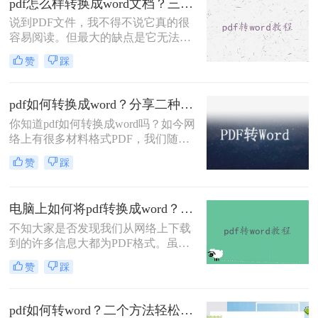
pdf怎么样转换成word文档？三种操作方法分享给你！
word呢？下面来给大家讲讲pdf文档转
说到PDF文件，我不得不说它真的很
换成word文档的方法。
容易阅读。但最大的缺点是它无法修
改。在这个时候，我们只能无奈叹
赞
踩
息。我们想要将PDF文件变成我们可
以修改的格式，我们需要使用一些方
法来实现它。比如说pdf怎么样转换成
pdf如何转换成word？分享二种简单方法~
word文档。那么问题来了，怎么pdf转
你知道pdf如何转换成word吗？如今网
word呢？方法如下，快来Mark吧！
络上有很多材料格式PDF，我们随便
下载的一份文件可能都是PDF格式
赞
踩
的，当你想要复制里面的内容或者是
直接使用时，就会发现PDF格式的文
件不好编辑，我们要编辑则需要将pdf
电脑上如何将pdf转换成word？分享2种简单方法~
如何转换成word，那么如何将PDF转
换Word呢？今日小编为大家解答这个
不知大家是否发现我们从网络上下载
让很多人好奇的问题，下面一起看看
到的许多信息大都为PDF格式。虽然
吧。
说该文件的格式是非常好用，而且极
赞
踩
其清晰，演示起来非常的方便快捷，
但是这样优秀的格式还是有着一定的
缺陷的，就是我们只能够对这种格式
pdf如何转word？二个方法轻松完成！
进行查看，而我们不能够对它进行修