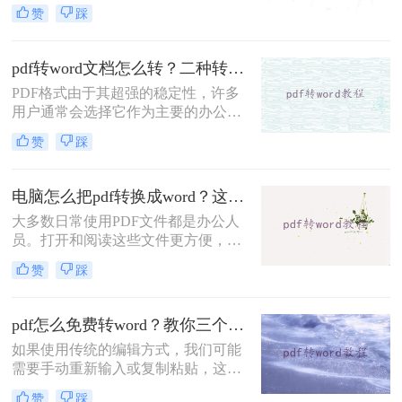
编辑PDF文件了。那么你知道怎么pdf
赞
踩
转word怎么在线免费吗？说到格式转
换，大家了解的有多少呢？今天我们
就来看看是怎么将#other#的，下次遇
pdf转word文档怎么转？二种转换方法了解一下！
到这种问题就不用担心了。
PDF格式由于其超强的稳定性，许多
用户通常会选择它作为主要的办公文
件。然而，在一些特殊的时刻，优势
赞
踩
会逐渐转化为缺点。例如，如果你想
学习PDF文件的一些内容，你需要把
它们转换成Word来复制它们。那么，
电脑怎么把pdf转换成word？这两种方法很方便！
pdf转word文档怎么转呢？这里分享二
大多数日常使用PDF文件都是办公人
个简单的操作方法。让我们来看看。
员。打开和阅读这些文件更方便，但
在PDF中添加一些内容更困难，这需
赞
踩
要转换PDF文件的格式。电脑怎么把
pdf转换成word？很多人可能不不知道
怎么转换。那么今天就来给大家分享
pdf怎么免费转word？教你三个方法！
一下pdf转word的方法。
如果使用传统的编辑方式，我们可能
需要手动重新输入或复制粘贴，这样
既费时又容易出错；但借助了文档转
赞
踩