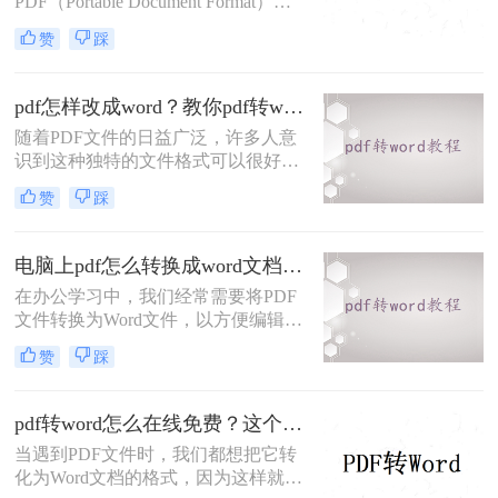
PDF（Portable Document Format）成
为word文档吧！
为了一种非常常见的电子文档格式。
赞
踩
然而，有时候我们需要对PDF文件进
行编辑或修改，这时候将其转换成
Word文档就非常有必要了。 那么，
pdf怎样改成word？教你pdf转word在线免费方法！
不开会员怎么pdf在线转word呢？下面
随着PDF文件的日益广泛，许多人意
一起看看吧。
识到这种独特的文件格式可以很好地
保护里面的数据和数据，但当需要修
赞
踩
改时却很难下手。想要修改PDF文
件，最好的方法就是将pdf改成word，
在Word文档上面修改，那么pdf怎样
电脑上pdf怎么转换成word文档？你可以试着这样在线转换~
改成word呢？下面一起看看吧！
在办公学习中，我们经常需要将PDF
文件转换为Word文件，以方便编辑和
排版。但是，很多人在尝试转换时却
赞
踩
遇到了困难。今天，我们就来介绍一
款简单易用的PDF转Word工具，让你
轻松转换，愉快办公！
pdf转word怎么在线免费？这个方法可以帮到你！
当遇到PDF文件时，我们都想把它转
化为Word文档的格式，因为这样就能