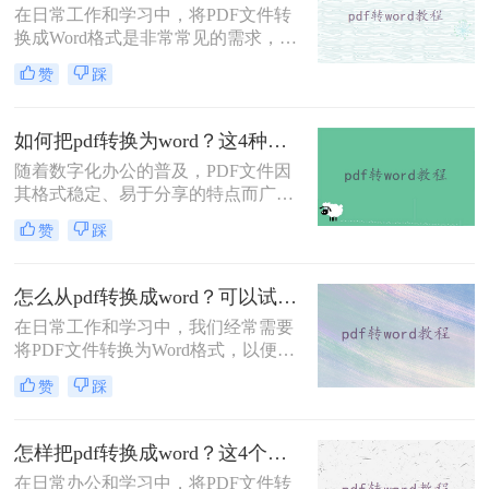
在日常工作和学习中，将PDF文件转
换成Word格式是非常常见的需求，尤
其是在需要编辑和修改文档内容时。
赞
踩
那么怎么把pdf转换成word免费呢？本
文将介绍三种免费且高效的方法，帮
助您轻松完成PDF到Word的转换。
如何把pdf转换为word？这4种转换方法快来看！
随着数字化办公的普及，PDF文件因
其格式稳定、易于分享的特点而广泛
应用于各类文档的保存与传输。然
赞
踩
而，在需要对PDF文档进行编辑时，
将其转换成Word文档成为了许多人的
首选。那么如何把pdf转换为word呢？
怎么从pdf转换成word？可以试试这三个方法！
本文将介绍四种将PDF转换为Word的
在日常工作和学习中，我们经常需要
方法。
将PDF文件转换为Word格式，以便于
编辑和修改。那么怎么从pdf转换成
赞
踩
word呢？本文将介绍三种将PDF转换
为Word的方法，每种方法都有其特点
和适用场景，您可以根据自己的需求
怎样把pdf转换成word？这4个转换方法快收藏起来！
选择最合适的方式。
在日常办公和学习中，将PDF文件转