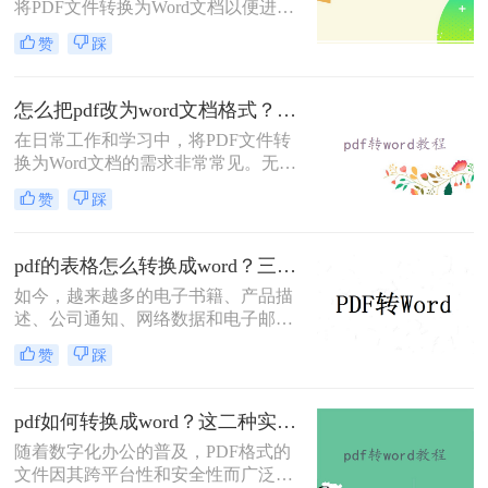
将PDF文件转换为Word文档以便进行
编辑和修改。那么怎样pdf免费转换成
赞
踩
word呢？本文将介绍三种免费将PDF
转换成Word的方法。
怎么把pdf改为word文档格式？给大家分享三种简单的转换方法！
在日常工作和学习中，将PDF文件转
换为Word文档的需求非常常见。无论
是为了编辑内容、重新排版还是与其
赞
踩
他工具兼容，掌握几种高效的转换方
法都是非常有用的。那么怎么把pdf改
为word文档格式呢？本文将介绍三种
pdf的表格怎么转换成word？三个方法轻松搞定！
将PDF转换为Word文档的方法。
如今，越来越多的电子书籍、产品描
述、公司通知、网络数据和电子邮件
开始使用PDF格式文件。Adobe设计
赞
踩
PDF文件格式的目的是支持跨平台、
多媒体集成的信息出版和发布，特别
是对网络信息发布的支持。为了实现
pdf如何转换成word？这二种实用转换方法了解一下！
这一目标，PDF具有许多其他电子文
随着数字化办公的普及，PDF格式的
件格式无法比拟的优势。但是PDF却
文件因其跨平台性和安全性而广泛应
不能直接编辑，因此需要pdf转word，