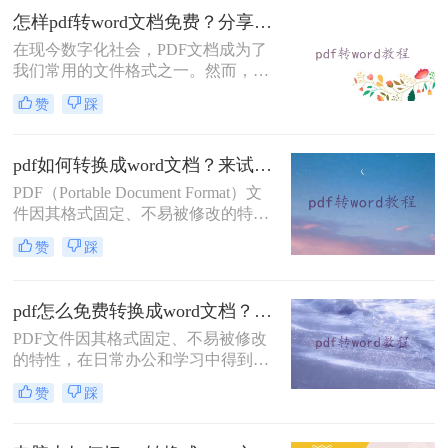
doc格式呢？本文将介绍三种常见的
怎样pdf转word文档免费？分享三种简单易学的转换方法！
PDF转DOC的方法。
在现今数字化社会，PDF文档成为了
我们常用的文件格式之一。然而，有
时我们需要对PDF文档进行编辑或修
赞
踩
订，这时候将其转换为Word文档就尤
为重要。虽然市面上有很多转换工
具，但它们大多需要付费才能使用。
pdf如何转换成word文档？来试试这二个转换方法！
那么，怎样pdf转word文档免费呢？在
PDF（Portable Document Format）文
本文中，将向您详细介绍几种免费转
件因其格式固定、不易被修改的特
换方法。
点，在日常工作和学习中得到了广泛
赞
踩
应用。然而，在某些情况下，我们可
能需要将PDF文件转换成Word文档以
便于编辑和修改。那么pdf如何转换成
pdf怎么免费转换成word文档？这三个方法教你轻松搞定！
word文档呢？本文将介绍两种将PDF
PDF文件因其格式固定、不易被修改
转换成Word文档的方法。
的特性，在日常办公和学习中得到了
广泛应用。然而，有时我们需要对
赞
踩
PDF文件内容进行编辑或修改，这就
需要将PDF文件转换为可编辑的Word
文档。那么pdf怎么免费转换成word文