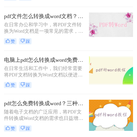
PDF（Portable Document Format）因
其跨平台兼容性和内容稳定性而广受
欢迎，但Word文档则提供了更灵活的
pdf文件怎么转换成word文档？这4个好用的方法千万别错过！
编辑功能。那么pdf怎么转换成word
在日常办公和学习中，将PDF文件转
呢？本文将详细介绍几种将PDF转换
换为Word文档是一项常见的需求，以
成Word的高效方法，帮助用户轻松应
便进行编辑、修改或格式调整。虽然
对这一需求。
赞
踩
PDF格式因其跨平台兼容性和内容稳
定性而广受欢迎，但在需要修改文本
内容时，Word文档提供了更大的灵活
电脑上pdf怎么转换成word免费？分享3种方法简单易学！
性和便利性。那么pdf文件怎么转换成
在日常生活和工作中，我们经常需要
word文档呢？本文将介绍四种将PDF
将PDF文档转换为Word文档以便进行
文件转换为Word文档的实用方法，帮
编辑、修改或格式调整。尽管市面上
助您轻松应对这一需求。
赞
踩
有许多专业的转换软件，但也有一些
免费且实用的方法可以实现这一需
求。那么电脑上pdf怎么转换成word免
pdf怎么免费转换成word？三种方法任你选择！
费呢？以下是三种免费将PDF转换成
随着电子文档的广泛应用，将PDF文
Word的方法。
件转换成Word文档的需求也日益增
长。虽然有一些付费软件能够提供高
赞
踩
质量的转换效果，但对于一些用户来