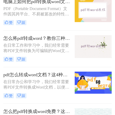
电脑上如何把pdf转换成word文档？试试这三个实用方法！
档呢？本文将介绍三种免费将PDF转
PDF（Portable Document Format）文
换为Word文档的方法。
件因其跨平台、不易被篡改的特性而
广受欢迎，但在某些情况下，我们可
赞
踩
能需要将其转换为可编辑的Word文
档。那么电脑上如何把pdf转换成word
文档呢？本文将介绍三种在电脑上将
怎么将pdf转成word？教你三种方法转换！
PDF转换为Word文档的方法。
在日常工作和学习中，我们经常需要
将PDF文件转换为可编辑的Word文
档，以便进行修改、编辑或进一步处
赞
踩
理。那么怎么将PDF转成Word呢？本
文将介绍三种将PDF转换为Word的高
效方法，帮助你轻松完成PDF到Word
pdf怎么转成word文档？这4种方法操作起来很简单！
的转换。
在日常办公和学习中，我们经常需要
将PDF文件转换成Word文档，以便进
行编辑、修改或进一步处理。那么
赞
踩
PDF怎么转成Word文档呢？本文将介
绍四种将PDF转换成Word文档的高效
方法，帮助你轻松完成PDF到Word的
怎么把pdf转换成word免费？这3个方法可以一试！
转换。