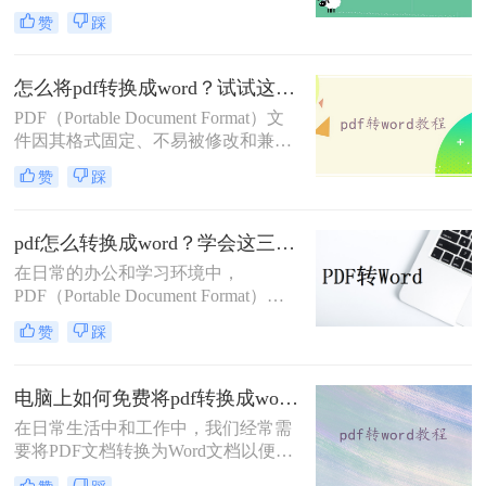
用。然而，有时我们需要将PDF文件
那么pdf的表格怎么转换成word呢？下
赞
踩
转换为Word文档，以便进行编辑、修
面就来看看吧。
改或格式调整。那么pdf如何转换成
word呢？本文将详细介绍两种常见的
怎么将pdf转换成word？试试这二种高效转换方法！
PDF转Word的方法，帮助您轻松应对
PDF（Portable Document Format）文
各种转换需求。
件因其格式固定、不易被修改和兼容
性强等特点，在文档传输和存储中得
赞
踩
到了广泛应用。然而，在某些情况
下，我们可能需要将PDF文件转换为
Word文档，以便进行编辑和修改。那
pdf怎么转换成word？学会这三种简单的方法，1分钟轻松搞定！
么怎么将pdf转换成word呢？本文将介
在日常的办公和学习环境中，
绍两种将PDF转换成Word的高效方
PDF（Portable Document Format）因
法。
其跨平台兼容性和保持文档原貌的特
赞
踩
性而广受欢迎。然而，当我们需要对
PDF文档进行编辑或修改时，将其转
换为Word文档便成为了一个常见的需
电脑上如何免费将pdf转换成word？分享2种实用方法！
求。那么pdf怎么转换成word呢？本文
在日常生活中和工作中，我们经常需
将探讨几种将PDF转换成Word文档的
要将PDF文档转换为Word文档以便进
方法，帮助您轻松应对这一任务。
行编辑、修改或格式调整。那么电脑