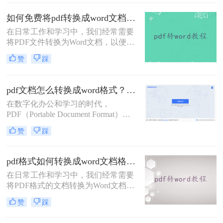
说，寻找免费的方法也是很有吸引力
的。那么pdf怎么免费转换成word呢？
如何免费将pdf转换成word文档？分享两个实用转换方法！
以下是三种将PDF文件免费转换成
在日常工作和学习中，我们经常需要
Word文档的方法，让您无需付费即可
将PDF文件转换为Word文档，以便进
实现格式转换。
行编辑、修改或格式调整。虽然市面
赞
踩
上有许多专业的PDF转Word工具，但
并非所有人都愿意或需要为这一功能
付费。幸运的是，有许多免费的方法
pdf文档怎么转换成word格式？这4种转换方法快来看！
可以实现PDF到Word的转换。那么如
在数字化办公和学习的时代，
何免费将pdf转换成word文档呢？本文
PDF（Portable Document Format）因
将详细介绍几种免费将PDF转换成
其跨平台、保持文档原貌的特性而广
Word文档的方法，帮助用户轻松完成
赞
踩
受欢迎。然而，有时我们需要对PDF
转换任务。
文档进行编辑或修改，这时将其转换
为Word格式就显得尤为重要。那么
pdf格式如何转换成word文档格式？教你三个PDF转换方法！
pdf文档怎么转换成word格式呢？本文
在日常工作和学习中，我们经常需要
将详细介绍几种将PDF文档转换成
将PDF格式的文档转换为Word文档格
Word格式的方法，帮助用户轻松完成
式，以便进行编辑、修改或格式调
转换工作。
赞
踩
整。PDF虽然以其跨平台兼容性和安
全性著称，但在灵活性方面却不及