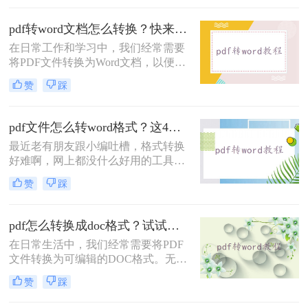
DOC的方法，帮助您轻松完成PDF到
DOC的转换。
pdf转word文档怎么转换？快来试试这三种实用方法！
在日常工作和学习中，我们经常需要
将PDF文件转换为Word文档，以便进
行编辑和修改。那么pdf转word文档怎
赞
踩
么转换呢？本文将介绍三种常用的
PDF转Word方法。
pdf文件怎么转word格式？这4个方法让你轻松搞定！
最近老有朋友跟小编吐槽，格式转换
好难啊，网上都没什么好用的工具，
想要将一份PDF格式的文档转换成
赞
踩
Word文档，但是试过很多软件了，转
换出来的结果都是一般般，甚至还有
排版格式都乱了，文字也有出错的。
pdf怎么转换成doc格式？试试这三种常见转换方法！
有没有好一点的pdf文件怎么转word格
在日常生活中，我们经常需要将PDF
式软件呢？好软件当然是有的，就看
文件转换为可编辑的DOC格式。无论
你有没有这个运气遇到了。给大家介
是为了修改内容、复制文本还是进行
绍一下转转大师PDF转换器，不管是
赞
踩
格式调整，掌握PDF转DOC的方法都
在线转换格式还是客户端转换格式，
显得尤为重要。那么pdf怎么转换成
都是杠杠的哦，下面就来看看是怎么