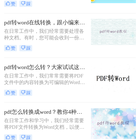
赞
踩
编辑或修改PDF内容时，将其转换为
Word文档便成为了一种常见需求。那
么pdf怎么免费转word呢？本文将介绍
pdf转word在线转换，跟小编来学习吧
三种免费的PDF转Word方法。
在日常工作中，我们经常需要处理各
种文档。有时，您可能会收到一份
PDF格式的文件，但为了进一步编辑
赞
踩
或修改，您需要将其转换为Word格
式。幸运的是，随着互联网技术的发
展，现在有许多在线工具可以轻松实
pdf转word怎么转？大家试试这三种转换方法！
现PDF到Word的转换，无需安装任何
在日常工作中，我们常常需要将PDF
软件。本文将向您介绍如何使用这些
文件中的内容转换为可编辑的Word文
在线服务来完成转换，并提供一些选
档，以便于修改或重新排版。幸运的
择在线转换工具时应考虑的因素。
赞
踩
是，随着技术的发展，现在有多种方
法可以帮助我们轻松实现这一目标。
那么pdf转word怎么转呢？本文将介绍
pdf怎么转换成word？教你4种实用转换方法！
三种常见的PDF转Word的方法，包括
在日常工作和学习中，我们经常需要
在线转换工具、使用Microsoft Office
将PDF文件转换为Word文档，以便进
以及专业软件转换。
行编辑、修改或格式调整。
赞
踩