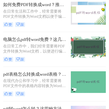
Word文档。那么pdf格式如何转换成
如何免费PDF转换成word？推荐3个实用转换方法！
word文档格式呢？本文将介绍三种将
在日常生活和工作中，经常需要将
PDF转换为Word文档格式的实用方
PDF文件转换为Word文档以便于编辑
法，帮助您轻松应对这一需求。
和修改。幸运的是，有多种免费的方
赞
踩
法可以实现这一目标。那么如何免费
PDF转换成word呢？本文将详细介绍
几种常用的免费PDF转Word的方法，
电脑怎么pdf转word免费？这几个转换方法快来看看！
帮助用户高效地完成转换工作。
在日常工作中，我们经常需要将PDF
文件转换为Word文档，以便进行编辑
或进一步处理。虽然市面上有许多专
赞
踩
业的软件和服务可以实现这一转换，
但并不是所有的工具都免费且易于使
用。那么电脑怎么pdf转word免费呢？
pdf表格怎么转换成word表格？这4种方法很常见！
本文将介绍三种在电脑上免费将PDF
在现代办公和学习中，经常需要将
转换为Word文档的方法。
PDF文件中的表格内容转换为Word表
格以便于编辑和修改。那么pdf表格怎
赞
踩
么转换成word表格呢？以下将详细介
绍几种将PDF表格转换成Word表格的
有效方法，帮助用户高效完成转换工
pdf转word怎么转？这四种方法帮你轻松转换!