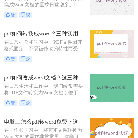
换成Word文档的需求日益增多。PDF
文件因其不易被编辑和修改的特性而
赞
踩
广受青睐，但在某些情况下，我们可
能需要将其转换为Word以便进行进一
步的编辑和修改。那么怎样把PDF转
pdf如何转换成word？三种实用方法教会你！
换成Word呢？本文将介绍四种将PDF
在日常办公和学习中，PDF文件因其
转换成Word的方法，旨在帮助用户快
格式固定、不易被修改的特性而受到
速、准确地完成PDF到Word的转换。
广泛应用。然而，当需要编辑或修改
赞
踩
PDF文件内容时，将其转换为Word文
档成为了一个常见的需求。那么pdf如
何转换成word呢？本文将介绍三种将
pdf如何改成word文档？这三种方法快来尝试下吧 ！
PDF转换成Word的方法。
在日常生活和工作中，我们经常需要
将PDF文件转换为Word文档以便于编
辑和修改。那么pdf如何改成word文档
赞
踩
呢？本文将介绍三种常用的方法来实
现这一目标。
电脑上怎么pdf转word免费？这三个方法分享给大家！
在工作和学习中，将PDF文件转换为
Word文档的需求非常常见，这样可以