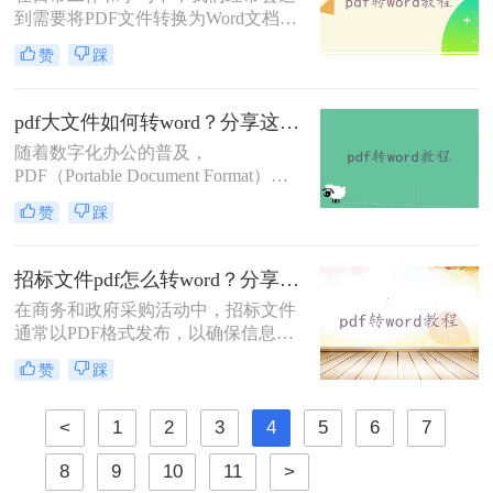
工作效率至关重要。那么pdf格式怎样
到需要将PDF文件转换为Word文档格
转word格式呢？本文将详细介绍几种
式的情况，以便进行编辑、修改或进
将PDF转换为Word的有效方法。
赞
踩
一步处理。PDF文件虽然具有良好的
跨平台兼容性和保护文档内容不被随
意修改的特点，但在需要频繁编辑或
pdf大文件如何转word？分享这三种方法！
调整文档内容时，Word文档则显得更
随着数字化办公的普及，
为灵活和方便。那么怎样将pdf转word
PDF（Portable Document Format）和
文档格式呢？以下将介绍四种将PDF
Word文档已成为我们日常工作中不可
转换为Word文档格式的方法，帮助您
赞
踩
或缺的文件格式。然而，在处理大型
轻松应对各种需求。
PDF文件时，我们有时需要将其转换
为Word格式以便进行编辑和修改。那
招标文件pdf怎么转word？分享二个高效方法！
么pdf大文件如何转word呢？本文将详
在商务和政府采购活动中，招标文件
细介绍几种将PDF大文件转换为Word
通常以PDF格式发布，以确保信息的
文档的方法，帮助您更高效地完成工
完整性和安全性。然而，对于需要编
作。
赞
踩
辑、修改或重新排版招标文件的用户
来说，PDF格式可能显得不够灵活。
因此，将招标文件从PDF转换为Word
<
1
2
3
4
5
6
7
格式成为了一个常见的需求。本文将
8
9
10
11
>
为您详细介绍招标文件pdf怎么转word