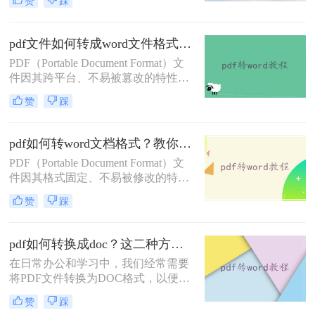
赞
踩
上如何免费将pdf转换成word呢？本文
将介绍两种免费将PDF转换成Word的
方法。
pdf文件如何转成word文件格式？来学习这2种转换方法！
PDF（Portable Document Format）文
件因其跨平台、不易被篡改的特性，
广泛应用于文件传输和存储。然而，
赞
踩
有时我们需要将PDF文件转换为Word
文档格式，以便进行编辑、修改或重
新排版。那么pdf文件如何转成word文
pdf如何转word文档格式？教你三种好用的转换方法！
件格式呢？本文将介绍两种将PDF转
PDF（Portable Document Format）文
换为Word文件格式的方法。
件因其格式固定、不易被修改的特
点，广泛应用于各种文档传输和存储
赞
踩
场景。然而，有时我们需要将PDF文
件转换为可编辑的Word文档格式，以
便进行修改、编辑或重新排版。那么
pdf如何转换成doc？这二种方法轻易转换！
pdf如何转word文档格式呢？本文将介
在日常办公和学习中，我们经常需要
绍三种将PDF转换为Word文档格式的
将PDF文件转换为DOC格式，以便于
方法。
编辑和修改。那么pdf如何转换成doc
赞
踩
呢？本文将介绍两种常用的PDF转