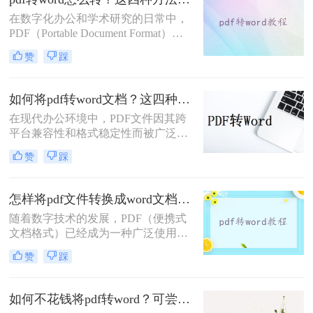
作。
在数字化办公和学术研究的日常中，
PDF（Portable Document Format）文
档因其优秀的跨平台兼容性和格式稳
赞
踩
定性而广受欢迎。然而，当我们需要
编辑或修改PDF文件的内容时，往往
会发现Word文档更加便捷高效。因
如何将pdf转word文档？这四种方法教会你！
此，将PDF转换为Word文档成为了一
在现代办公环境中，PDF文件因其跨
项重要且常见的任务。那么pdf转word
平台兼容性和格式稳定性而被广泛使
怎么转呢？本文将详细介绍几种将
用。然而，在某些情况下，用户可能
PDF转换为Word文档的实用方法，帮
赞
踩
需要将PDF文件转换成Word文档，以
助您轻松应对这一挑战。
便进一步编辑文本或进行格式调整。
那么如何将pdf转word文档呢？本文将
怎样将pdf文件转换成word文档？这三种方法任你选择！
介绍几种常见的方法来实现这一转换
随着数字技术的发展，PDF（便携式
过程。
文档格式）已经成为一种广泛使用的
文件格式，用于共享文档而不改变其
赞
踩
外观。然而，在某些情况下，我们可
能需要将PDF文件转换为Word文档，
以便能够轻松地对其进行编辑。本文
如何不花钱将pdf转word？可尝试这4种方法！
将指导您怎样将pdf文件转换成word文