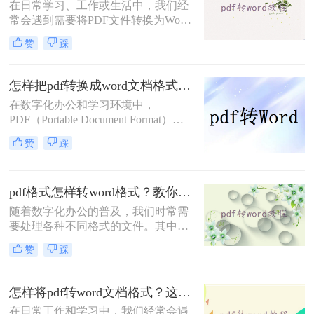
在日常学习、工作或生活中，我们经
档。
常会遇到需要将PDF文件转换为Word
文档的情况，以便进行编辑、修改或
赞
踩
格式调整。然而，市面上许多专业的
PDF转换工具都需要付费才能使用，
这对于预算有限的用户来说可能是一
怎样把pdf转换成word文档格式？这三种方法帮你轻松解决！
个不小的障碍。幸运的是，还有一些
在数字化办公和学习环境中，
免费且高效的方法可以帮助我们实现
PDF（Portable Document Format）因
PDF到Word的转换。那么如何不花钱
其跨平台兼容性和内容稳定性而广受
将pdf转word呢？本文将详细介绍几种
赞
踩
欢迎。然而，当需要编辑或修改PDF
不花钱将PDF转换为Word文档的实用
文档中的文本时，将其转换为Word文
方法。
档格式（如.doc或.docx）便成为了一
pdf格式怎样转word格式？教你4种简单快速的方法！
个常见的需求。那么怎样把pdf转换成
word文档格式呢？本文将详细介绍几
随着数字化办公的普及，我们时常需
种高效将PDF转换为Word文档的方
要处理各种不同格式的文件。其中，
法，帮助您轻松应对这一挑战。
PDF（便携式文档格式）因其能在任
赞
踩
何设备上保持一致的版面而广受欢
迎。然而，在编辑内容时，Word文档
通常更为便捷。因此，掌握将PDF文
怎样将pdf转word文档格式？这4个方法让你轻松掌握!
件转换为Word文档的方法，对于提高
在日常工作和学习中，我们经常会遇