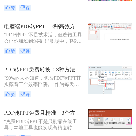
件因其跨平台性和不易修改性而广受
赞
踩
欢迎，而PPT则因其强大的演示功能
而备受青睐。然而，有时我们可能需
要将PDF文件转换为PPT格式，以便
电脑端PDF转PPT：3种高效方法的操作步骤和格式保留设置！
进行编辑、修改或演示。那么pdf怎么
"PDF转PPT不是技术活，但选错工具
转换成ppt呢？本文将详细介绍几种将
会让你加班到深夜！"职场中，将PDF
PDF转换为PPT的方法，帮助您轻松
报告一键转化为PPT演示文稿是高频
实现文件格式的转换。
赞
踩
刚需。然而，90%的办公族曾陷入“转
换后格式错乱、文本缺失、反复返
工”的泥潭——这不是能力问题，而
PDF转PPT免费转换：3种方法的隐藏功能和效率差异！
是工具选择的致命陷阱。那么怎么在
“90%的人不知道，免费PDF转PPT其
电脑上把pdf转换成ppt呢？作为深耕
实藏着三个效率陷阱。”作为每天处
电脑办公软件测评8年的博主，我亲
理20+份文档的办公博主，我见过太
测30+工具，今天聚焦精准高效的转
赞
踩
多人被“免费转换”的噱头坑过——要
换方案，帮你避开99%的坑。拒绝低
么表格错位到需要手动重排两小时，
效，只讲真干货。
要么扫描版PDF转完还是图片格式，
PDF转PPT免费且精准：3个方法的转换精度和避坑指南！
更有甚者因为文件包含商业数据，转
“免费PDF转PPT不是只能靠在线工
换后收到平台的“付费解锁”勒索邮
具，本地工具也能实现高精度转
件。
换”在职场办公与自媒体创作中，将