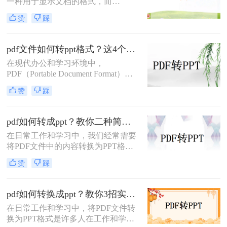
一种用于显示文档的格式，而
PPT（PowerPoint）是一种用于演示的
赞
踩
文件格式。PDF文件常用于保存文档
的完整格式，但有时我们需要将PDF
文件转换为PPT格式以便于制作演示
pdf文件如何转ppt格式？这4个方法请收好！方便又好用！
文稿。那么PDF怎样转换成PPT呢？
在现代办公和学习环境中，
在本文中，我们将介绍三种方法，以
PDF（Portable Document Format）因
帮助您将PDF文件转换为PPT文件。
其出色的跨平台兼容性和保持文档格
赞
踩
式不变的能力而广受欢迎。然而，在
某些情况下，我们可能需要将PDF文
件中的内容转换成PPT（PowerPoint
pdf如何转成ppt？教你二种简单实用的转换方法!
Presentation）格式，以便进行演示或
在日常工作和学习中，我们经常需要
进一步编辑。那么pdf文件如何转ppt
将PDF文件中的内容转换为PPT格
格式呢？本文将详细介绍几种将PDF
式，以便于演示和分享。那么PDF如
文件转换为PPT格式的有效方法，帮
赞
踩
何转成PPT呢？以下是两种常用的方
助您轻松应对这一需求。
法，帮助您轻松实现PDF到PPT的转
换。
pdf如何转换成ppt？教你3招实用方法轻松搞定！
在日常工作和学习中，将PDF文件转
换为PPT格式是许多人在工作和学习