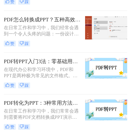
赞
踩
PDF格式的报告、课件、素材转为可
编辑的PPT，是提升工作效率的高频
需求。但多数人在寻找免费转换方法
PDF怎么转换成PPT？五种高效方法，适用不同场景全解析！
时，要么遭遇操作繁琐的困境，要么
在日常工作和学习中，我们经常会遇
面临转换后格式错乱、信息丢失的问
到一个令人头疼的问题：一份设计精
题，甚至担心文件隐私泄露
美、内容详实的PDF文档，需要被转
赞
踩
换为可编辑、可演示的
PowerPoint（PPT）文件。可能是为了
修改内容、调整逻辑，或是直接用于
PDF转PPT入门3法：零基础用户的操作要点和注意事项！
会议汇报。然而，由于PDF格式本身
在现代办公和学习环境中，PDF和
是为了稳定显示而非编辑而设计的，
PPT是两种极为常见的文件格式。
这项转换工作常常伴随着格式错乱、
PDF因其固定格式的特点而受到广泛
排版混乱、图片丢失等“车祸现场”。
赞
踩
欢迎，尤其适合用于合同、学术论文
等需要保持原始内容不变的文档。然
而，当这些静态内容需要被进一步编
PDF转化为PPT：3种常用方法在不同PPT版本下的兼容性！
辑或在公共场合展示时，将其转换为
在日常工作和学习中，我们常常会遇
PPT格式成为了一种常见的需求。那
到需要将PDF文档转换成PPT演示文
么PDF如何转为PPT呢？本文将详细
稿的情况。无论是为了更好地展示信
介绍三种将PDF转换为PPT的方法，
赞
踩
息，还是为了方便编辑，掌握如何进
帮助您根据自己的实际需求选择最合