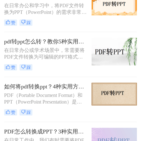
在日常办公和学习中，将PDF文件转
换为PPT（PowerPoint）的需求非常普
遍。无论是为了制作演示文稿、分享
赞
踩
资料还是教学用途，掌握高效的PDF
转PPT方法都是非常重要的。那么电
脑pdf如何转化为ppt呢？本文将详细
pdf转ppt怎么转？教你5种实用的方法！
介绍五种将PDF转换成PPT的方法，
在日常办公或学术场景中，常需要将
帮助您轻松应对各种需求。
PDF文件转换为可编辑的PPT格式。
那么pdf转ppt怎么转呢？本文整理了5
赞
踩
种主流方法，从工具选择到操作细节
逐一解析，助你快速完成格式转换。
如何将pdf转换ppt？4种实用方法解析！
PDF（Portable Document Format）和
PPT（PowerPoint Presentation）是两
种常见的文件格式，分别用于文档存
赞
踩
储和演示文稿制作。在某些情况下，
我们可能需要将PDF转换为PPT格
式，以便在演示文稿中使用或进行进
PDF怎么转换成PPT？3种实用方法详解！
一步编辑。那么如何将pdf转换ppt
在日常工作中，我们有时需要将PDF