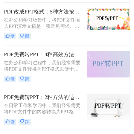
法。那么pdf怎么转换成ppt呢？以下
是几种常用方法的详细解析，帮助你
PDF改成PPT格式：5种方法按页面复杂度选择！
快速上手。
在办公和学习场景中，将PDF文件插
入PPT演示文稿是一项常见需求。无
论是展示报告、图表，还是分享文档
赞
踩
内容，合理选择插入方法能显著提升
演示的专业性和效率。那么PDF怎么
改成PPT呢？以下是五种常用方法的
PDF免费转PPT：4种高效方法的速度、精度和文件限制实测！
详细说明，帮助您根据需求高效完成
在办公和学习过程中，我们经常需要
文档整合。
将PDF文件转换为PPT格式以便于演
示或编辑。那么怎么免费把pdf转换成
赞
踩
ppt呢？本文将详细介绍几种免费的方
法来实现这一目标。
PDF免费转PPT：2种方法的适用场景和操作差异！
在日常工作和学习中，我们经常需要
将PDF文件中的内容转换为PPT格
式，以便于演示和分享。那么PDF如
赞
踩
何转化为PPT免费呢？以下是两种免
费的方法，帮助您轻松实现PDF到