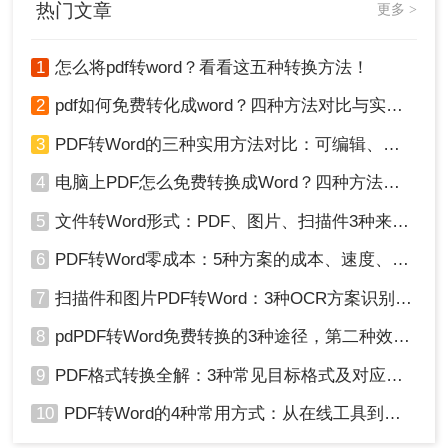
热门文章
更多 >
1
怎么将pdf转word？看看这五种转换方法！
2
pdf如何免费转化成word？四种方法对比与实操指南（附详细表格）
3
PDF转Word的三种实用方法对比：可编辑、保格式、避风险！
4
电脑上PDF怎么免费转换成Word？四种方法对比与实操指南（附详细表格）!
5
文件转Word形式：PDF、图片、扫描件3种来源分别怎么处理！
6
PDF转Word零成本：5种方案的成本、速度、精度对比！
7
扫描件和图片PDF转Word：3种OCR方案识别率实测！
8
pdPDF转Word免费转换的3种途径，第二种效率最高！
9
PDF格式转换全解：3种常见目标格式及对应操作方法！
10
PDF转Word的4种常用方式：从在线工具到桌面软件全梳理！