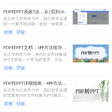
行这种转换都是非常有用的技能。那
适的方式。
么怎么将pdf转化为ppt呢？本文将介
PDF转PPT高效5法：从1页到100页，方法选择差异很大！
绍三种常用的方法来实现PDF到PPT
在日常工作和学习中，我们常常会遇
的转换。
到一个棘手的问题：收到一份精美的
PDF文件，却需要将其内容用于自己
赞
踩
的PPT演示文稿中。PDF因其格式固
定、易于传输和打印而广受欢迎，但
它“只读”的特性也使其内容难以直接
PDF转PPT文档：3种方法按办公场景（汇报/教学/合同）选择！
编辑和复用。此时，将PDF转换为可
在工作和学习中，将PDF文件转换成
编辑的PPT就成了一个刚性需求。
PPT文档是一个常见的需求。无论是
为了制作演示文稿、提取内容还是重
赞
踩
新排版，掌握几种有效的转换方法都
是非常有用的。那么pdf如何转换成
ppt文档呢？本文将介绍三种常用的
PDF转PPT详细指南：4种方法的参数配置和输出效果调优！
PDF转PPT的方法，帮助您轻松完成
在日常办公和学习中，我们经常会遇
PDF到PPT的转换。
到需要将PDF文件转换为PPT格式的
情况。无论是为了便于演示还是进一
赞
踩
步编辑，掌握有效的转换方法都是必
要的。那么如何将pdf转换成ppt呢？