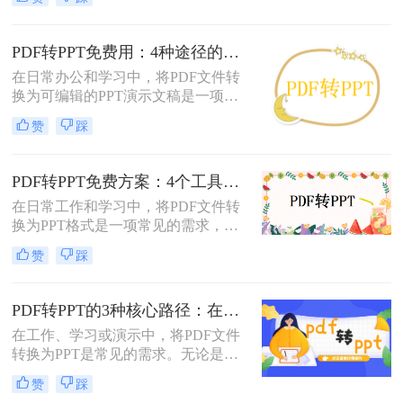
呢？以下将介绍三种常用的pdf转ppt
的方法，帮助您轻松实现文件格式的
转换。
PDF转PPT免费用：4种途径的转换精度和排版保留能力对比！
在日常办公和学习中，将PDF文件转
换为可编辑的PPT演示文稿是一项高
频需求。无论是需要修改过时的课
赞
踩
件、提取报告中的数据制作新方案，
还是将会议资料转化为演示文稿，快
速且免费地完成格式转换都能极大提
PDF转PPT免费方案：4个工具的文件限制和输出质量对比！
升工作效率。那么如何免费把pdf转成
在日常工作和学习中，将PDF文件转
PPT呢？
换为PPT格式是一项常见的需求，以
便更好地进行演示和分享。虽然市面
赞
踩
上有许多专业的转换软件和服务，但
并非所有用户都愿意或需要为此付
费。那么pdf如何免费转换ppt呢？以
PDF转PPT的3种核心路径：在线、软件和PPT自带的适用范围！
下将介绍四种免费将PDF转换为PPT
在工作、学习或演示中，将PDF文件
的方法，帮助用户轻松实现格式转
转换为PPT是常见的需求。无论是整
换。
合报告、课件，还是优化文档展示，
赞
踩
都需要一种高效且保留原格式的方