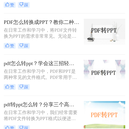
中常遇到的需求，特别是当需要将
赞
踩
PDF中的内容进行编辑、演示或分享
时。那么PDF如何转换成PPT呢？本
文将介绍三种常用的PDF转PPT的方
PDF怎么转换成PPT？教你二种转换方法！
法。
在日常工作和学习中，将PDF文件转
换为PPT的需求非常常见。无论是为
了方便展示、编辑还是进一步处理，
赞
踩
掌握几种高效的PDF转PPT方法都是
非常有用的。那么PDF怎么转换成
PPT呢？本文将详细介绍两种常见的
pdf怎么转ppt？学会这三招轻松搞定转换！
PDF转PPT方法，帮助用户轻松完成
在日常工作和学习中，PDF和PPT是
文件格式转换。
两种常见的文件格式。PDF常用于文
档的查看和分享，而PPT则更多地用
赞
踩
于制作演示文稿和进行演讲。有时，
您可能希望将PDF文件转换为PPT格
式，以便进行编辑、修改或展示。那
pdf转ppt怎么转？分享三个高效转换方法！
么pdf怎么转ppt呢？本文将介绍三种
在日常工作和学习中，我们经常需要
将PDF转换为PPT的方法：使用专业
将PDF文件转换为PPT格式以便进行
的PDF转PPT软件、利用在线转换工
演示或编辑。那么pdf转ppt怎么转
具，以及手动复制粘贴内容。
赞
踩