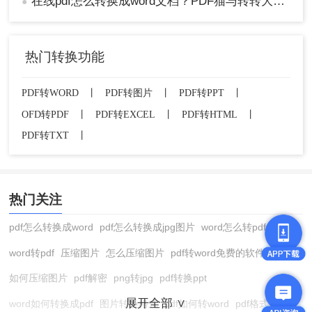
在线pdf怎么转换成word文档？PDF猫与转转大师2种在线工具使用指南与功能对比！
●
热门转换功能
PDF转WORD
丨
PDF转图片
丨
PDF转PPT
丨
OFD转PDF
丨
PDF转EXCEL
丨
PDF转HTML
丨
PDF转TXT
丨
热门关注
pdf怎么转换成word
pdf怎么转换成jpg图片
word怎么转pdf
word转pdf
压缩图片
怎么压缩图片
pdf转word免费的软件
如何压缩图片
pdf解密
png转jpg
pdf转换ppt
展开全部 ∨
word如何转换成pdf
图片转换格式
pdf如何转word
pdf格式转换