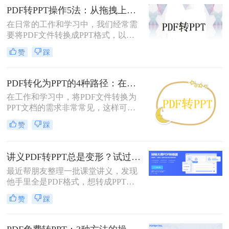
PPT的转换。
PDF转PPT操作5法：从拖拽上传到批量转换的完整步骤！
在日常的工作和学习中，我们经常需
要将PDF文件转换成PPT格式，以便
进行编辑、展示和分享。那么PDF怎
赞
踩
么转换成PPT呢？本文将介绍五种将
PDF转换成PPT的方法。
PDF转化为PPT的4种路径：在线、客户端、插件和手动各有什么区别！
在工作和学习中，将PDF文件转换为
PPT文档的需求非常常见，这样可以
方便地进行演示和分享。那么pdf如何
赞
踩
转化为ppt呢？本文将介绍四种常见的
PDF转PPT方法，帮助您根据实际需
求选择最合适的方式。
讲义PDF转PPT总是变形？试过这几个办法真管用！
最近帮朋友整理一批课堂讲义，发现
他手里全是PDF格式，想转成PPT讲
课用，结果试了好几个工具，不是字
赞
踩
体乱码就是排版错位，气得他差点把
电脑摔了。其实“讲义类型的pdf怎么
转ppt”这个问题，说到底要看你的