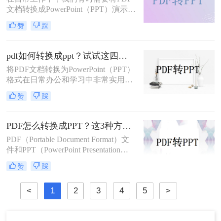
呢？本文将详细介绍几种将PDF转换
文档转换成PowerPoint（PPT）演示文
为PPT的方法，帮助您高效地完成这
稿以方便展示或编辑。那么PDF怎么
一任务。
赞
踩
转换成PPT呢？本文将介绍几种实现
这一目标的方法。
pdf如何转换成ppt？试试这四种常用方法！
将PDF文档转换为PowerPoint（PPT）
格式在日常办公和学习中非常实用，
特别是在需要对内容进行编辑或演示
赞
踩
时。那么pdf如何转换成ppt呢？本文
将介绍几种常见的转换方法。
PDF怎么转换成PPT？这3种方法教会你！
PDF（Portable Document Format）文
件和PPT（PowerPoint Presentation）
文件在日常办公和学习中都有着广泛
赞
踩
的应用。有时，我们需要将PDF文件
转换为PPT格式，以便进行编辑、修
<
1
2
3
4
5
>
改或展示。那么PDF怎么转换成PPT
呢？本文将介绍三种将PDF转换成
PPT的高效方法。