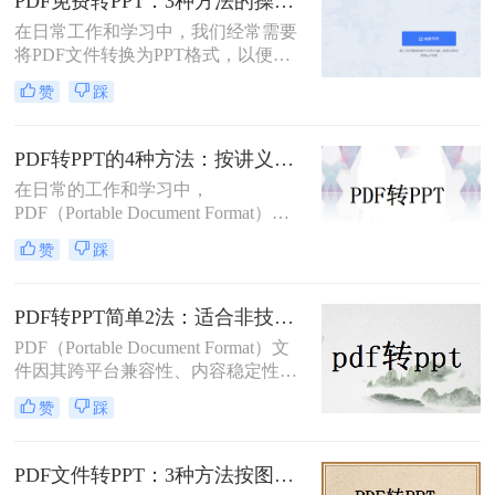
PDF免费转PPT：3种方法的操作步骤和常见报错处理!
PDF是纯文字扫描件、带复杂表格的
在日常工作和学习中，我们经常需要
课件，还是带大量图片的教案——不
将PDF文件转换为PPT格式，以便进
同情况方法完全不同。下面我按实际
行演示和分享。那么如何免费将pdf转
使用场景，把试过好用的几个方法整
赞
踩
换成PPT呢？本文将介绍三种免费将
理出来，不吹不黑，优缺点都说明
PDF转换成PPT的方法。
白。
PDF转PPT的4种方法：按讲义、合同、报告3种文件类型选！
在日常的工作和学习中，
PDF（Portable Document Format）因
其格式稳定、跨平台兼容等优点而广
赞
踩
泛应用。然而，在某些场合下，我们
可能需要将PDF中的内容转换为
PPT（PowerPoint）格式，以便进行演
PDF转PPT简单2法：适合非技术用户的快速操作流程！
示或编辑。虽然PDF到PPT的转换可
PDF（Portable Document Format）文
能不如其他格式转换那样直接，但通
件因其跨平台兼容性、内容稳定性和
过一些方法和工具，我们仍然可以实
不易被篡改的特性，在文档分享、存
现这一目的。本文将详细介绍怎么把
赞
踩
档和打印中得到了广泛应用。然而，
pdf转换成ppt的几种方法，以及相关
有时我们需要将PDF中的内容转换为
的实用技巧。
PPT（PowerPoint）格式，以便进行演
PDF文件转PPT：3种方法按图文复杂度的转换精度排名！
示、编辑或团队协作。那么PDF怎么