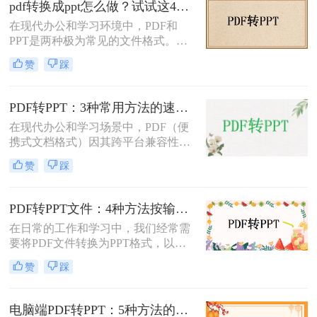
pdf转换成ppt怎么做？试试这4个转换方法！
方法来实现这一转换。
在现代办公和学习环境中，PDF和
PPT是两种极为常见的文件格式。
PDF文件因其出色的稳定性和兼容性
赞
踩
而被广泛用于文档分享和存储，而
PPT则因其强大的演示功能而备受青
睐。然而，有时我们需要将PDF转换
PDF转PPT：3种常用方法的速度对比和适用文件类型！
为PPT以便进行编辑和演示。那么pdf
在现代办公和学习场景中，PDF（便
转换成ppt怎么做呢？本文将详细介绍
携式文档格式）因其跨平台兼容性和
几种将PDF转换为PPT的方法。
内容稳定性而广泛使用。然而，在某
赞
踩
些情况下，我们可能需要将PDF文件
转换为PPT（PowerPoint演示文稿），
以便于编辑、演示或分享。那么PDF
PDF转PPT文件：4种方法按输出格式（pptx/ppt）和页数选择!
如何转ppt呢？本文将详细介绍几种常
在日常的工作和学习中，我们经常需
用的PDF转PPT的方法。
要将PDF文件转换为PPT格式，以便
进行演示或编辑。那么如何将pdf转换
赞
踩
成ppt文件呢？本文将介绍四种常用的
PDF转PPT方法。
电脑端PDF转PPT：5种方法的安装配置和操作差异！