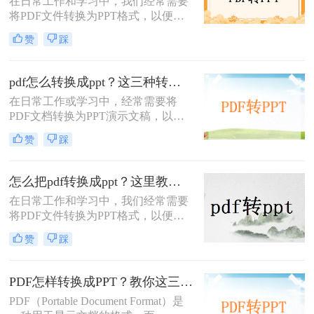
在日常工作和学习中，我们经常需要
将PDF文件转换为PPT格式，以便进
行演示或编辑。那么pdf怎么转ppt免
赞
踩
费呢？虽然市面上有许多付费的转换
工具，但本文将介绍五种免费的PDF
转PPT方法，帮助你轻松实现文件格
pdf怎么转换成ppt？这三种转换方法分享给你!！
式的转换。
在日常工作或学习中，经常需要将
PDF文档转换为PPT演示文稿，以便
于更好地展示和编辑内容。
赞
踩
PDF（Portable Document Format）因
其格式稳定、兼容性强而被广泛应
用，但PPT（PowerPoint）则因其动态
怎么把pdf转换成ppt？这里教你这四种方法！
演示功能而备受青睐。那么pdf怎么转
在日常工作和学习中，我们经常需要
换成ppt呢？本文将介绍三种将PDF转
将PDF文件转换为PPT格式，以便更
换为PPT的高效方法，帮助您轻松完
好地进行演示和编辑。那么怎么把
成格式转换。
赞
踩
PDF转换成PPT呢？以下将介绍三种
常用的转换方法，帮助您轻松实现
PDF到PPT的转换。
PDF怎样转换成PPT？教你这三种转换方法！
PDF（Portable Document Format）是