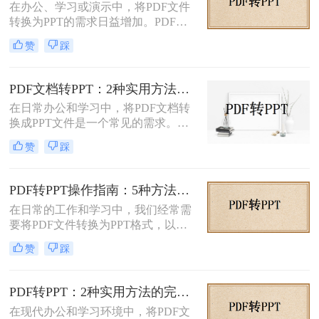
在办公、学习或演示中，将PDF文件
转换成PPT呢？本文将介绍两种将
转换为PPT的需求日益增加。PDF格
PDF转换成PPT的方法。
式虽然适合文档共享，但若需编辑或
赞
踩
重新排版内容，转换为PPT会更灵
活。那么文件pdf怎么转换成ppt呢？
本文将介绍几种简单实用的方法，帮
PDF文档转PPT：2种实用方法的关键参数和输出对比！
助您高效完成转换。
在日常办公和学习中，将PDF文档转
换成PPT文件是一个常见的需求。
PDF文件因其跨平台性和格式稳定性
赞
踩
而广受欢迎，但在某些情况下，我们
可能需要将其内容转换为PPT格式，
以便进行演示、分享或编辑。那么pdf
PDF转PPT操作指南：5种方法的具体操作流程和参数设置！
文档如何转化成ppt呢？本文将介绍两
在日常的工作和学习中，我们经常需
种将PDF文档转化成PPT的实用方
要将PDF文件转换为PPT格式，以便
法。
进行演示或编辑。PDF文件以其固定
赞
踩
格式和跨平台的优势而广受欢迎，但
PPT文件则提供了更强大的编辑功能
和动态展示效果。那么pdf转ppt怎么
PDF转PPT：2种实用方法的完整操作流程和格式保留对比！
操作呢？本文将介绍五种将PDF转换
在现代办公和学习环境中，将PDF文
为PPT的方法，帮助您轻松完成这一