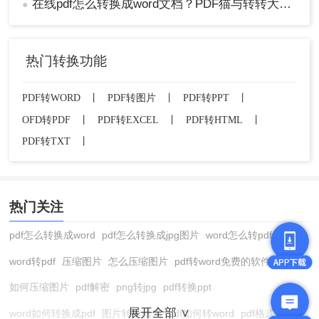
在线pdf怎么转换成word文档？PDF猫与转转大师2种在线工具使用指南与功能对比！
●
热门转换功能
PDF转WORD
丨
PDF转图片
丨
PDF转PPT
丨
OFD转PDF
丨
PDF转EXCEL
丨
PDF转HTML
丨
PDF转TXT
丨
热门关注
pdf怎么转换成word
pdf怎么转换成jpg图片
word怎么转pdf
word转pdf
压缩图片
怎么压缩图片
pdf转word免费的软件
如何压缩图片
pdf解密
png转jpg
pdf转换ppt
展开全部 ∨
word如何转换成pdf
图片转换格式
pdf如何转word
pdf格式转换