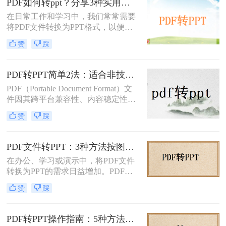
PDF如何转ppt？分享3种实用的压缩方法！
PDF是纯文字扫描件、带复杂表格的
在日常工作和学习中，我们常常需要
课件，还是带大量图片的教案——不
将PDF文件转换为PPT格式，以便进
同情况方法完全不同。下面我按实际
行演示或进一步编辑。PDF文件以其
使用场景，把试过好用的几个方法整
赞
踩
固定格式和跨平台的优势而广受欢
理出来，不吹不黑，优缺点都说明
迎，但PPT文件则提供了更强大的编
白。
辑功能和动态展示效果。那么PDF如
PDF转PPT简单2法：适合非技术用户的快速操作流程！
何转PPT呢？本文将介绍三种将PDF
PDF（Portable Document Format）文
转换为PPT的方法，帮助您轻松完成
件因其跨平台兼容性、内容稳定性和
这一任务。
不易被篡改的特性，在文档分享、存
赞
踩
档和打印中得到了广泛应用。然而，
有时我们需要将PDF中的内容转换为
PPT（PowerPoint）格式，以便进行演
PDF文件转PPT：3种方法按图文复杂度的转换精度排名！
示、编辑或团队协作。那么PDF怎么
在办公、学习或演示中，将PDF文件
转换成PPT呢？本文将介绍两种将
转换为PPT的需求日益增加。PDF格
PDF转换成PPT的方法。
式虽然适合文档共享，但若需编辑或
赞
踩
重新排版内容，转换为PPT会更灵
活。那么文件pdf怎么转换成ppt呢？
本文将介绍几种简单实用的方法，帮
PDF转PPT操作指南：5种方法的具体操作流程和参数设置！
助您高效完成转换。