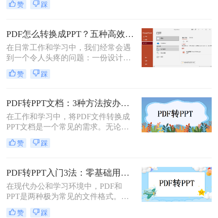
赞
踩
欢迎，而PPT则因其强大的演示功能
而备受青睐。然而，有时我们可能需
要将PDF文件转换为PPT格式，以便
PDF怎么转换成PPT？五种高效方法，适用不同场景全解析！
进行编辑、修改或演示。那么pdf怎么
在日常工作和学习中，我们经常会遇
转换成ppt呢？本文将详细介绍几种将
到一个令人头疼的问题：一份设计精
PDF转换为PPT的方法，帮助您轻松
美、内容详实的PDF文档，需要被转
实现文件格式的转换。
赞
踩
换为可编辑、可演示的
PowerPoint（PPT）文件。可能是为了
修改内容、调整逻辑，或是直接用于
PDF转PPT文档：3种方法按办公场景（汇报/教学/合同）选择！
会议汇报。然而，由于PDF格式本身
在工作和学习中，将PDF文件转换成
是为了稳定显示而非编辑而设计的，
PPT文档是一个常见的需求。无论是
这项转换工作常常伴随着格式错乱、
为了制作演示文稿、提取内容还是重
排版混乱、图片丢失等“车祸现场”。
赞
踩
新排版，掌握几种有效的转换方法都
是非常有用的。那么pdf如何转换成
ppt文档呢？本文将介绍三种常用的
PDF转PPT入门3法：零基础用户的操作要点和注意事项！
PDF转PPT的方法，帮助您轻松完成
在现代办公和学习环境中，PDF和
PDF到PPT的转换。
PPT是两种极为常见的文件格式。
PDF因其固定格式的特点而受到广泛
赞
踩
欢迎，尤其适合用于合同、学术论文