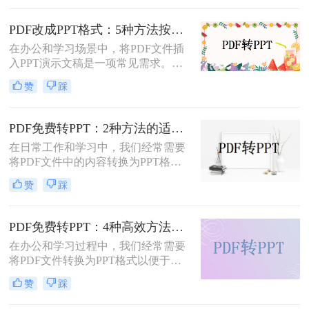
法。那么pdf怎么转换成ppt呢？以下
是几种常用方法的详细解析，帮助你
PDF改成PPT格式：5种方法按页面复杂度选择！
快速上手。
在办公和学习场景中，将PDF文件插
入PPT演示文稿是一项常见需求。无
论是展示报告、图表，还是分享文档
赞
踩
内容，合理选择插入方法能显著提升
演示的专业性和效率。那么PDF怎么
改成PPT呢？以下是五种常用方法的
PDF免费转PPT：2种方法的适用场景和操作差异！
详细说明，帮助您根据需求高效完成
在日常工作和学习中，我们经常需要
文档整合。
将PDF文件中的内容转换为PPT格
式，以便于演示和分享。那么PDF如
赞
踩
何转化为PPT免费呢？以下是两种免
费的方法，帮助您轻松实现PDF到
PPT的转换。
PDF免费转PPT：4种高效方法的速度、精度和文件限制实测！
在办公和学习过程中，我们经常需要
将PDF文件转换为PPT格式以便于演
示或编辑。那么怎么免费把pdf转换成
赞
踩
ppt呢？本文将详细介绍几种免费的方
法来实现这一目标。