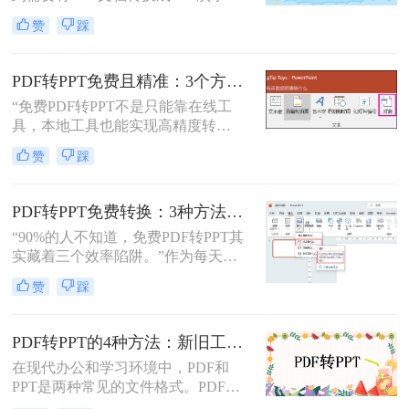
稿的情况。无论是为了更好地展示信
赞
踩
息，还是为了方便编辑，掌握如何进
行这种转换都是非常有用的技能。那
么怎么将pdf转化为ppt呢？本文将介
PDF转PPT免费且精准：3个方法的转换精度和避坑指南！
绍三种常用的方法来实现PDF到PPT
“免费PDF转PPT不是只能靠在线工
的转换。
具，本地工具也能实现高精度转
换”在职场办公与自媒体创作中，将
赞
踩
PDF格式的报告、课件、素材转为可
编辑的PPT，是提升工作效率的高频
需求。但多数人在寻找免费转换方法
PDF转PPT免费转换：3种方法的隐藏功能和效率差异！
时，要么遭遇操作繁琐的困境，要么
“90%的人不知道，免费PDF转PPT其
面临转换后格式错乱、信息丢失的问
实藏着三个效率陷阱。”作为每天处
题，甚至担心文件隐私泄露
理20+份文档的办公博主，我见过太
赞
踩
多人被“免费转换”的噱头坑过——要
么表格错位到需要手动重排两小时，
要么扫描版PDF转完还是图片格式，
PDF转PPT的4种方法：新旧工具对比，哪个更适合批量转换！
更有甚者因为文件包含商业数据，转
在现代办公和学习环境中，PDF和
换后收到平台的“付费解锁”勒索邮
PPT是两种常见的文件格式。PDF文
件。
件因其跨平台性和不易修改性而广受