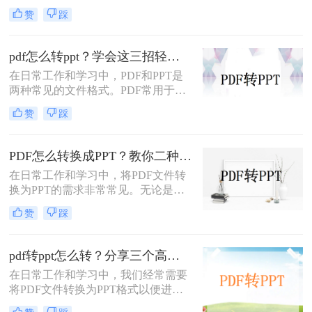
中常遇到的需求，特别是当需要将
赞
踩
PDF中的内容进行编辑、演示或分享
时。那么PDF如何转换成PPT呢？本
文将介绍三种常用的PDF转PPT的方
pdf怎么转ppt？学会这三招轻松搞定转换！
法。
在日常工作和学习中，PDF和PPT是
两种常见的文件格式。PDF常用于文
档的查看和分享，而PPT则更多地用
赞
踩
于制作演示文稿和进行演讲。有时，
您可能希望将PDF文件转换为PPT格
式，以便进行编辑、修改或展示。那
PDF怎么转换成PPT？教你二种转换方法！
么pdf怎么转ppt呢？本文将介绍三种
在日常工作和学习中，将PDF文件转
将PDF转换为PPT的方法：使用专业
换为PPT的需求非常常见。无论是为
的PDF转PPT软件、利用在线转换工
了方便展示、编辑还是进一步处理，
具，以及手动复制粘贴内容。
赞
踩
掌握几种高效的PDF转PPT方法都是
非常有用的。那么PDF怎么转换成
PPT呢？本文将详细介绍两种常见的
pdf转ppt怎么转？分享三个高效转换方法！
PDF转PPT方法，帮助用户轻松完成
在日常工作和学习中，我们经常需要
文件格式转换。
将PDF文件转换为PPT格式以便进行
演示或编辑。那么pdf转ppt怎么转