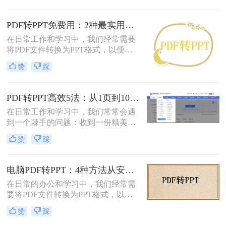
等需要保持原始内容不变的文档。然
而，当这些静态内容需要被进一步编
PDF转PPT免费用：2种最实用的操作路径和避坑要点！
辑或在公共场合展示时，将其转换为
在日常工作和学习中，我们经常需要
PPT格式成为了一种常见的需求。那
将PDF文件转换为PPT格式，以便进
么PDF如何转为PPT呢？本文将详细
行演示或编辑。那么怎么把pdf转换成
介绍三种将PDF转换为PPT的方法，
赞
踩
ppt免费呢？本文将介绍两种免费将
帮助您根据自己的实际需求选择最合
PDF转换成PPT的方法，帮助您高效
适的方式。
完成转换任务。
PDF转PPT高效5法：从1页到100页，方法选择差异很大！
在日常工作和学习中，我们常常会遇
到一个棘手的问题：收到一份精美的
PDF文件，却需要将其内容用于自己
赞
踩
的PPT演示文稿中。PDF因其格式固
定、易于传输和打印而广受欢迎，但
它“只读”的特性也使其内容难以直接
电脑PDF转PPT：4种方法从安装到输出的完整对比！
编辑和复用。此时，将PDF转换为可
在日常的办公和学习中，我们经常需
编辑的PPT就成了一个刚性需求。
要将PDF文件转换为PPT格式，以便
更好地进行演示和编辑。那么电脑如
赞
踩
何PDF转PPT呢？以下介绍四种常见