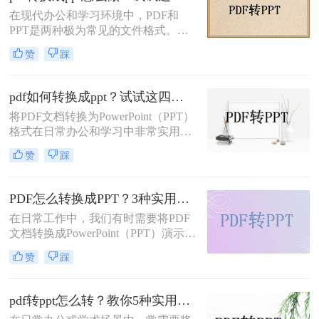
在现代办公和学习环境中，PDF和
PPT是两种极为常见的文件格式。
PDF文件因其出色的稳定性和兼容性
赞
踩
而被广泛用于文档分享和存储，而
PPT则因其强大的演示功能而备受青
睐。然而，有时我们需要将PDF转换
pdf如何转换成ppt？试试这四种常用方法！
为PPT以便进行编辑和演示。那么pdf
将PDF文档转换为PowerPoint（PPT）
转换成ppt怎么做呢？本文将详细介绍
格式在日常办公和学习中非常实用，
几种将PDF转换为PPT的方法。
特别是在需要对内容进行编辑或演示
赞
踩
时。那么pdf如何转换成ppt呢？本文
将介绍几种常见的转换方法。
PDF怎么转换成PPT？3种实用方法详解！
在日常工作中，我们有时需要将PDF
文档转换成PowerPoint（PPT）演示文
稿以方便展示或编辑。那么PDF怎么
赞
踩
转换成PPT呢？本文将介绍几种实现
这一目标的方法。
pdf转ppt怎么转？教你5种实用的方法！