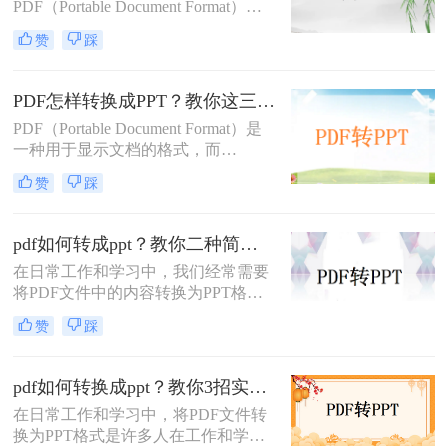
PDF（Portable Document Format）因
其出色的跨平台兼容性和保持文档格
赞
踩
式不变的能力而广受欢迎。然而，在
某些情况下，我们可能需要将PDF文
件中的内容转换成PPT（PowerPoint
PDF怎样转换成PPT？教你这三种转换方法！
Presentation）格式，以便进行演示或
PDF（Portable Document Format）是
进一步编辑。那么pdf文件如何转ppt
一种用于显示文档的格式，而
格式呢？本文将详细介绍几种将PDF
PPT（PowerPoint）是一种用于演示的
文件转换为PPT格式的有效方法，帮
赞
踩
文件格式。PDF文件常用于保存文档
助您轻松应对这一需求。
的完整格式，但有时我们需要将PDF
文件转换为PPT格式以便于制作演示
pdf如何转成ppt？教你二种简单实用的转换方法!
文稿。那么PDF怎样转换成PPT呢？
在日常工作和学习中，我们经常需要
在本文中，我们将介绍三种方法，以
将PDF文件中的内容转换为PPT格
帮助您将PDF文件转换为PPT文件。
式，以便于演示和分享。那么PDF如
赞
踩
何转成PPT呢？以下是两种常用的方
法，帮助您轻松实现PDF到PPT的转
换。
pdf如何转换成ppt？教你3招实用方法轻松搞定！
在日常工作和学习中，将PDF文件转
换为PPT格式是许多人在工作和学习