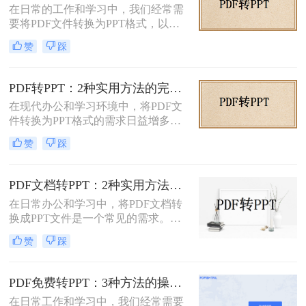
在日常的工作和学习中，我们经常需
要将PDF文件转换为PPT格式，以便
进行演示或编辑。PDF文件以其固定
赞
踩
格式和跨平台的优势而广受欢迎，但
PPT文件则提供了更强大的编辑功能
和动态展示效果。那么pdf转ppt怎么
PDF转PPT：2种实用方法的完整操作流程和格式保留对比！
操作呢？本文将介绍五种将PDF转换
在现代办公和学习环境中，将PDF文
为PPT的方法，帮助您轻松完成这一
件转换为PPT格式的需求日益增多。
任务。
无论是为了更方便地编辑内容，还是
赞
踩
为了在演示文稿中更好地展示信息，
PDF转PPT都是一项非常实用的技
能。那么如何把PDF转换成PPT呢？
PDF文档转PPT：2种实用方法的关键参数和输出对比！
本文将介绍两种高效的PDF转PPT方
在日常办公和学习中，将PDF文档转
法，帮助您根据自己的需求选择最合
换成PPT文件是一个常见的需求。
适的方式。
PDF文件因其跨平台性和格式稳定性
赞
踩
而广受欢迎，但在某些情况下，我们
可能需要将其内容转换为PPT格式，
以便进行演示、分享或编辑。那么pdf
PDF免费转PPT：3种方法的操作步骤和常见报错处理!
文档如何转化成ppt呢？本文将介绍两
在日常工作和学习中，我们经常需要
种将PDF文档转化成PPT的实用方