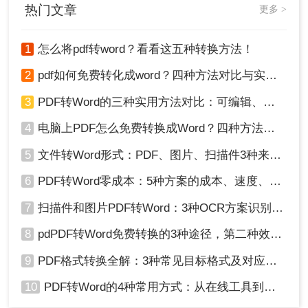
热门文章
更多 >
1
怎么将pdf转word？看看这五种转换方法！
2
pdf如何免费转化成word？四种方法对比与实操指南（附详细表格）
3
PDF转Word的三种实用方法对比：可编辑、保格式、避风险！
4
电脑上PDF怎么免费转换成Word？四种方法对比与实操指南（附详细表格）!
5
文件转Word形式：PDF、图片、扫描件3种来源分别怎么处理！
6
PDF转Word零成本：5种方案的成本、速度、精度对比！
7
扫描件和图片PDF转Word：3种OCR方案识别率实测！
8
pdPDF转Word免费转换的3种途径，第二种效率最高！
9
PDF格式转换全解：3种常见目标格式及对应操作方法！
10
PDF转Word的4种常用方式：从在线工具到桌面软件全梳理！