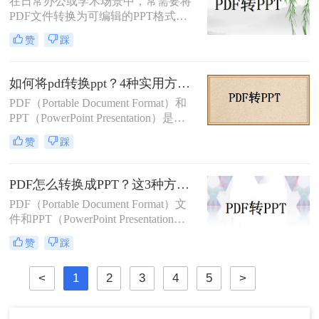
在日常办公或学术场景中，常需要将
PDF文件转换为可编辑的PPT格式。
那么pdf转ppt怎么转呢？本文整理了5
赞
踩
种主流方法，从工具选择到操作细节
逐一解析，助你快速完成格式转换。
如何将pdf转换ppt？4种实用方法解析！
PDF（Portable Document Format）和
PPT（PowerPoint Presentation）是两
种常见的文件格式，分别用于文档存
赞
踩
储和演示文稿制作。在某些情况下，
我们可能需要将PDF转换为PPT格
式，以便在演示文稿中使用或进行进
PDF怎么转换成PPT？这3种方法教会你！
一步编辑。那么如何将pdf转换ppt
PDF（Portable Document Format）文
呢？本文将详细介绍几种将PDF转换
件和PPT（PowerPoint Presentation）
为PPT的方法，帮助您高效地完成这
文件在日常办公和学习中都有着广泛
一任务。
赞
踩
的应用。有时，我们需要将PDF文件
转换为PPT格式，以便进行编辑、修
<
1
2
3
4
5
>
改或展示。那么PDF怎么转换成PPT
呢？本文将介绍三种将PDF转换成
PPT的高效方法。