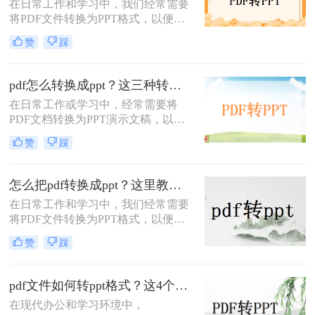
在日常工作和学习中，我们经常需要
将PDF文件转换为PPT格式，以便进
行演示或编辑。那么pdf怎么转ppt免
赞
踩
费呢？虽然市面上有许多付费的转换
工具，但本文将介绍五种免费的PDF
转PPT方法，帮助你轻松实现文件格
pdf怎么转换成ppt？这三种转换方法分享给你!！
式的转换。
在日常工作或学习中，经常需要将
PDF文档转换为PPT演示文稿，以便
于更好地展示和编辑内容。
赞
踩
PDF（Portable Document Format）因
其格式稳定、兼容性强而被广泛应
用，但PPT（PowerPoint）则因其动态
怎么把pdf转换成ppt？这里教你这四种方法！
演示功能而备受青睐。那么pdf怎么转
在日常工作和学习中，我们经常需要
换成ppt呢？本文将介绍三种将PDF转
将PDF文件转换为PPT格式，以便更
换为PPT的高效方法，帮助您轻松完
好地进行演示和编辑。那么怎么把
成格式转换。
赞
踩
PDF转换成PPT呢？以下将介绍三种
常用的转换方法，帮助您轻松实现
PDF到PPT的转换。
pdf文件如何转ppt格式？这4个方法请收好！方便又好用！
在现代办公和学习环境中，