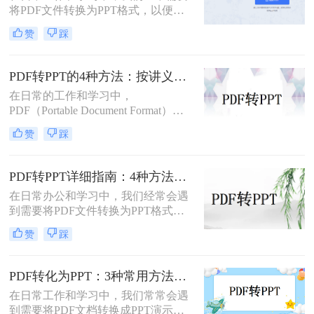
将PDF文件转换为PPT格式，以便进
法。
行演示和分享。那么如何免费将pdf转
赞
踩
换成PPT呢？本文将介绍三种免费将
PDF转换成PPT的方法。
PDF转PPT的4种方法：按讲义、合同、报告3种文件类型选！
在日常的工作和学习中，
PDF（Portable Document Format）因
其格式稳定、跨平台兼容等优点而广
赞
踩
泛应用。然而，在某些场合下，我们
可能需要将PDF中的内容转换为
PPT（PowerPoint）格式，以便进行演
PDF转PPT详细指南：4种方法的参数配置和输出效果调优！
示或编辑。虽然PDF到PPT的转换可
在日常办公和学习中，我们经常会遇
能不如其他格式转换那样直接，但通
到需要将PDF文件转换为PPT格式的
过一些方法和工具，我们仍然可以实
情况。无论是为了便于演示还是进一
现这一目的。本文将详细介绍怎么把
赞
踩
步编辑，掌握有效的转换方法都是必
pdf转换成ppt的几种方法，以及相关
要的。那么如何将pdf转换成ppt呢？
的实用技巧。
本文将详细介绍几种常用的方法。
PDF转化为PPT：3种常用方法在不同PPT版本下的兼容性！
在日常工作和学习中，我们常常会遇
到需要将PDF文档转换成PPT演示文