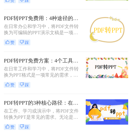
赞
踩
呢？以下将介绍三种常用的pdf转ppt
的方法，帮助您轻松实现文件格式的
转换。
PDF转PPT免费用：4种途径的转换精度和排版保留能力对比！
在日常办公和学习中，将PDF文件转
换为可编辑的PPT演示文稿是一项高
频需求。无论是需要修改过时的课
赞
踩
件、提取报告中的数据制作新方案，
还是将会议资料转化为演示文稿，快
速且免费地完成格式转换都能极大提
PDF转PPT免费方案：4个工具的文件限制和输出质量对比！
升工作效率。那么如何免费把pdf转成
在日常工作和学习中，将PDF文件转
PPT呢？
换为PPT格式是一项常见的需求，以
便更好地进行演示和分享。虽然市面
赞
踩
上有许多专业的转换软件和服务，但
并非所有用户都愿意或需要为此付
费。那么pdf如何免费转换ppt呢？以
PDF转PPT的3种核心路径：在线、软件和PPT自带的适用范围！
下将介绍四种免费将PDF转换为PPT
在工作、学习或演示中，将PDF文件
的方法，帮助用户轻松实现格式转
转换为PPT是常见的需求。无论是整
换。
合报告、课件，还是优化文档展示，
赞
踩
都需要一种高效且保留原格式的方