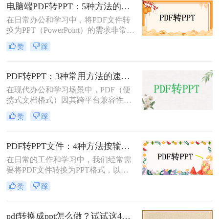
怎么转换呢？本文将介绍三种常用的
电脑端PDF转PPT：5种方法的安装配置和操作差异！
方法来实现这一转换。
在日常办公和学习中，将PDF文件转
换为PPT（PowerPoint）的需求非常普
遍。无论是为了制作演示文稿、分享
赞
踩
资料还是教学用途，掌握高效的PDF
转PPT方法都是非常重要的。那么电
脑pdf如何转化为ppt呢？本文将详细
PDF转PPT：3种常用方法的速度对比和适用文件类型！
介绍五种将PDF转换成PPT的方法，
在现代办公和学习场景中，PDF（便
帮助您轻松应对各种需求。
携式文档格式）因其跨平台兼容性和
内容稳定性而广泛使用。然而，在某
赞
踩
些情况下，我们可能需要将PDF文件
转换为PPT（PowerPoint演示文稿），
以便于编辑、演示或分享。那么PDF
PDF转PPT文件：4种方法按输出格式（pptx/ppt）和页数选择!
如何转ppt呢？本文将详细介绍几种常
在日常的工作和学习中，我们经常需
用的PDF转PPT的方法。
要将PDF文件转换为PPT格式，以便
进行演示或编辑。那么如何将pdf转换
赞
踩
成ppt文件呢？本文将介绍四种常用的
PDF转PPT方法。
pdf转换成ppt怎么做？试试这4个转换方法！