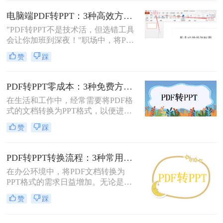
的PDF转PPT的方法。
电脑端PDF转PPT：3种高效方法的操作步骤和格式保留设置！
"PDF转PPT不是技术活，但选错工具
会让你加班到深夜！"职场中，将PDF
报告一键转化为PPT演示文稿是高频
赞
踩
刚需。然而，90%的办公族曾陷入“转
换后格式错乱、文本缺失、反复返
工”的泥潭——这不是能力问题，而
PDF转PPT零成本：3种免费方案的实际效果和隐藏限制！
是工具选择的致命陷阱。那么怎么在
在生活和工作中，经常需要将PDF格
电脑上把pdf转换成ppt呢？作为深耕
式的文档转换为PPT格式，以便进行
电脑办公软件测评8年的博主，我亲
演示和讲解。然而，一些专业的PDF
测30+工具，今天聚焦精准高效的转
赞
踩
转PPT软件可能需要付费购买。那么
换方案，帮你避开99%的坑。拒绝低
怎么不花钱把pdf转成ppt呢？本文将
效，只讲真干货。
介绍三种不需要花钱就能将PDF转换
PDF转PPT转换流程：3种常用方法的速度和精度对比！
成PPT的方法。
在办公环境中，将PDF文档转换为
PPT格式的需求日益增加。无论是为
了更好地展示信息，还是为了便于编
赞
踩
辑内容，掌握几种有效的PDF转PPT
方法都是非常有用的。那么pdf转ppt