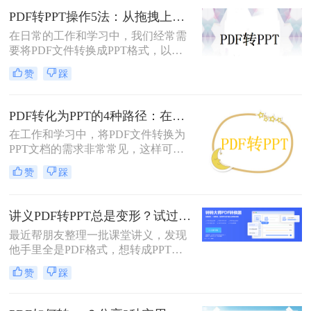
PDF转PPT操作5法：从拖拽上传到批量转换的完整步骤！
在日常的工作和学习中，我们经常需
要将PDF文件转换成PPT格式，以便
进行编辑、展示和分享。那么PDF怎
赞
踩
么转换成PPT呢？本文将介绍五种将
PDF转换成PPT的方法。
PDF转化为PPT的4种路径：在线、客户端、插件和手动各有什么区别！
在工作和学习中，将PDF文件转换为
PPT文档的需求非常常见，这样可以
方便地进行演示和分享。那么pdf如何
赞
踩
转化为ppt呢？本文将介绍四种常见的
PDF转PPT方法，帮助您根据实际需
求选择最合适的方式。
讲义PDF转PPT总是变形？试过这几个办法真管用！
最近帮朋友整理一批课堂讲义，发现
他手里全是PDF格式，想转成PPT讲
课用，结果试了好几个工具，不是字
赞
踩
体乱码就是排版错位，气得他差点把
电脑摔了。其实“讲义类型的pdf怎么
转ppt”这个问题，说到底要看你的