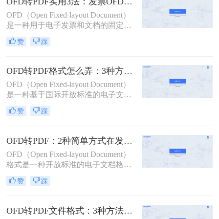
OFD转PDF实用3法：发票OFD和合同OFD的转换要点不同!
么转pdf文件呢？下面将介绍三种简单
OFD（Open Fixed-layout Document）
的方法，帮助您将OFD文件转换为
是一种用于电子发票和文档的固定版
PDF文件。
式文件格式，广泛应用于中国的政府
赞
踩
和企业中。然而，在实际使用中，有
时需要将OFD文件转换为更通用的
PDF格式，以便于跨平台共享和编
OFD转PDF格式怎么弄：3种方法的详细操作步骤和参数设置！
辑。那么OFD怎么转成PDF呢？本文
OFD（Open Fixed-layout Document）
将介绍三种实用的方法，帮助您轻松
是一种基于国际开放标准的电子文件
完成OFD到PDF的转换。
格式，主要用于电子文档的存储和交
赞
踩
换。然而，在某些情况下，我们可能
需要将OFD文件转换为PDF格式，以
便更好地与他人共享或进行编辑。那
OFD转PDF：2种简单方式在发票和合同上的转换差异！
么ofd转pdf格式怎么弄呢？本文将介
OFD（Open Fixed-layout Document）
绍三种将OFD转换为PDF的方法。
格式是一种开放标准的电子文档格
式，由中国国家标准化管理委员会制
赞
踩
定。在某些情况下，我们可能需要将
OFD文件转换为PDF格式，以便更好
地与他人共享或进行后续处理。那么
OFD转PDF文件格式：3种方法的操作门槛和格式兼容性对比！
ofd怎么转换成pdf呢？本文将介绍两