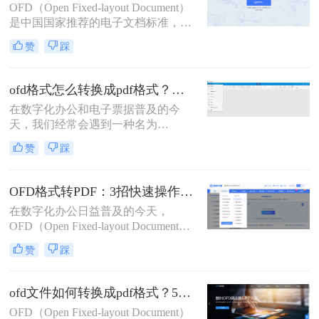
OFD（Open Fixed-layout Document）
种将OFD转换为PDF的方法。
是中国国家推荐的电子文档标准，广
泛应用于电子发票、电子公文等领
赞
踩
域。将OFD文件转换为PDF格式是常
见的需求，以便于在不同的设备和软
件中查看和编辑。那么ofd怎么转换
ofd格式怎么转换成pdf格式？精选高效方法详解与实战指南！
pdf文件格式呢？本文将详细介绍三种
在数字化办公和电子票据普及的今
将OFD文件转换为PDF的方法，帮助
天，我们经常会遇到一种名为
您轻松应对各种需求。
OFD（Open Fixed-layout Document）
赞
踩
格式的文件。它是由中国自主制定的
版式文档标准，广泛应用于电子发
票、电子公文、电子证照等领域。然
OFD格式转PDF：3招快速操作的关键步骤和格式校验技巧！
而，由于其兼容性远不及PDF，在向
在数字化办公日益普及的今天，
使用Adobe Acrobat Reader或其他国际
OFD（Open Fixed-layout Document）
通用PDF阅读器的同事、客户或机构
作为我国的国家标准版式文档格式，
分享文件时，转换OFD为PDF成为了
赞
踩
广泛应用于电子发票、公文等领域。
一个常见且必要的需求。那么ofd格式
但在跨平台传阅或打印时，兼容性更
怎么转换成pdf格式呢？
强的 .pdf 格式往往是首选。那么ofd格
ofd文件如何转换成pdf格式？5种安全高效实测方法（政务/财务专用指南）
式如何转换成pdf格式呢？本文为您梳
OFD（Open Fixed-layout Document）
理了三种实用的专业转换方案，助您