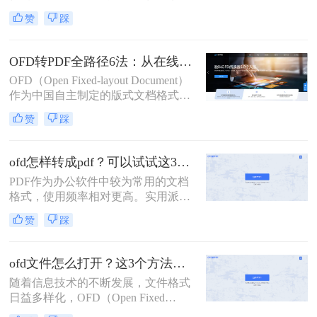
准（GB/T 33190-2016），已深度应用
赞
踩
于政府公文、电子发票、招投标文件
等严肃场景。然而，因PDF具备全球
通用性、跨平台兼容性及更广泛的阅
OFD转PDF全路径6法：从在线秒转到批量处理，按需选！
读器支持，将OFD安全、精准地转换
OFD（Open Fixed-layout Document）
为PDF成为政务人员、财务工作者、
作为中国自主制定的版式文档格式标
法务专员的高频刚需。
准，在电子发票、电子公文、政务文
赞
踩
档等领域应用广泛。然而，PDF凭借
其跨平台兼容性、通用性和长期存档
优势，成为文档共享与流转的理想格
ofd怎样转成pdf？可以试试这3种方法！
式。
PDF作为办公软件中较为常用的文档
格式，使用频率相对更高。实用派小
编今天就教大家ofd怎样转成pdf，操
赞
踩
作流程简单，一起来试下吗？
ofd文件怎么打开？这3个方法可以试试！
随着信息技术的不断发展，文件格式
日益多样化，OFD（Open Fixed
Document）作为一种新型电子文档格