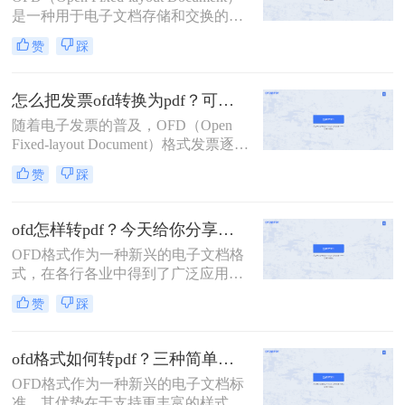
验，许多用户希望将OFD格式文件转
是一种用于电子文档存储和交换的格
换为PDF格式。那么怎么将ofd格式变
式，广泛应用于发票、合同等正式文
为PDF格式呢？本文将介绍几种将
赞
踩
件的电子化处理。然而，由于
OFD格式文件转换为PDF格式的方
PDF（Portable Document Format）格
法。
式的广泛兼容性和稳定性，许多用户
怎么把发票ofd转换为pdf？可以试试这2种方法！
需要将OFD文件转换为PDF格式以便
随着电子发票的普及，OFD（Open
于查看、分享和存档。那么OFD怎样
Fixed-layout Document）格式发票逐渐
转换成PDF格式呢？本文将详细介绍
成为了一种常见的电子发票格式。然
几种将OFD转换成PDF格式的方法。
赞
踩
而，由于PDF（Portable Document
Format）格式的通用性和稳定性，许
多用户需要将OFD发票转换为PDF格
ofd怎样转pdf？今天给你分享这三个方法！
式以便于查看、存储和分享。那么怎
OFD格式作为一种新兴的电子文档格
么把发票OFD转换为PDF呢？本文将
式，在各行各业中得到了广泛应用。
介绍几种将OFD发票转换为PDF的方
然而，在实际使用中，我们经常遇到
法。
赞
踩
需要将OFD文件转换为PDF格式的情
况，以便更好地与他人共享和阅读。
那么，OFD怎样转PDF呢？本文将为
ofd格式如何转pdf？三种简单方法教你搞定！
您介绍三种方法，帮助您轻松实现
OFD格式作为一种新兴的电子文档标
OFD文档格式的转换。
准，其优势在于支持更丰富的样式、