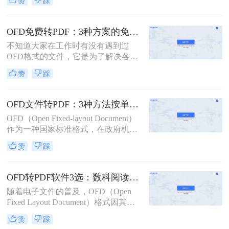
赞
踩
电子发票格式，其重要性逐渐凸显。
然而，在某些情况下，用户可能需要
将OFD文件转换为更通用的PDF格
OFD免费转PDF：3种方案的免费额度和转换效果实测！
式，以便于跨平台共享和阅读。那么
不知道大家在工作时有没有遇到过
ofd文件如何免费转换成pdf格式呢？
OFD格式的文件，它是为了解决各个
为了帮助大家更好地完成这一任务，
部门之间格式不统一的问题，而由我
本文将介绍两种免费的方法，让您轻
赞
踩
们国家自主研发的一种文件格式。这
松实现OFD到PDF的转换。
种格式的文件因为有安全性很好这个
优点，所以受到了不少人的喜爱，不
OFD文件转PDF：3种方法按单文件和批量场景选！
过随着而来就有一个问题，就是这种
OFD（Open Fixed-layout Document）
格式的文件现在的使用群体还不够广
作为一种国家标准格式，在政府机
泛，传输与查看起来有一点麻烦，其
构、企事业单位中广泛应用。然而，
实要解决这个问题也很简单，只能ofd
赞
踩
由于其特殊性，有时我们需要将其转
转pdf。接下来一起看看怎么免费把
换为更为广泛支持的PDF格式。那么
ofd转成pdf吧。
ofd文件如何转换成pdf格式呢？本文
OFD转PDF软件3选：数科阅读器、在线工具和专业转换器各适合谁！
将介绍三种将OFD文件转换为PDF格
随着电子文件的普及，OFD（Open
式的方法。
Fixed Layout Document）格式因其在
中国的广泛应用而受到关注。然而，
赞
踩
在某些情况下，用户可能需要将OFD