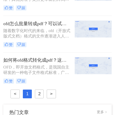
更复杂的布局和更高的安全性。然
赞
踩
而，由于其适用范围较窄，很多人在
使用OFD格式的文件时常常遇到无法
打开或无法编辑的问题。为了解决这
ofd怎么批量转成pdf？可以试试这二种方法！
一困扰，我们可以将OFD格式文件转
随着数字化时代的来临，ofd（开放式
为广为流行的PDF格式，以便更好地
版式文档）格式的文件逐渐进入人们
与他人共享和处理。那么OFD格式如
的视野。然而，由于ofd格式在某些情
何转PDF呢？本文将为大家介绍三种
赞
踩
况下的兼容性和查阅便利性不如PDF
非常简单且高效的方法，让你轻松将
格式，因此将ofd文件批量转换为PDF
OFD格式转成PDF。让我们一起来看
格式成为了一个常见的需求。那么ofd
看吧！
如何将ofd格式转化成pdf？这两种方法轻松实现转换！
怎么批量转成pdf呢？本文将介绍两种
OFD，即开放文档格式，是我国自主
实用的方法，帮助您轻松实现ofd文件
研发的一种电子文件格式标准，广泛
的批量转换。
应用于电子发票、电子公文等领域。
赞
踩
然而，由于PDF格式具有更好的兼容
性和稳定性，很多时候我们需要将
<
1
2
>
OFD文件转换成PDF格式。那么如何
将ofd格式转化成pdf呢？下面将介绍
两种将OFD文件转换成PDF格式的方
法。
热门文章
更多 >