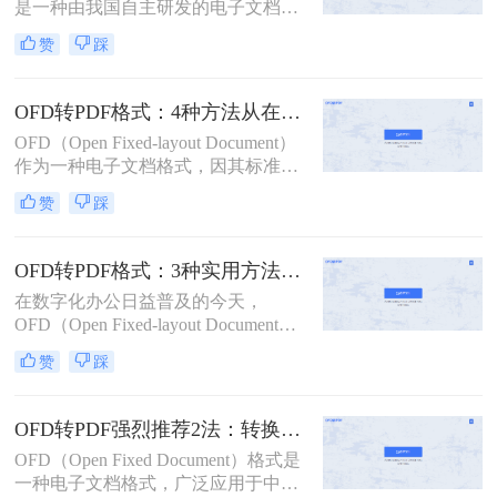
是一种由我国自主研发的电子文档格
式，主要用于电子发票、电子证照等
赞
踩
文件的存储和传输。然而，由于其兼
容性和可读性问题，有时我们需要将
OFD文件转换成更为通用的PDF格
OFD转PDF格式：4种方法从在线到桌面端的全路径对比！
式。那么ofd文件怎样转换成pdf呢？
OFD（Open Fixed-layout Document）
本文将介绍两种将OFD文件转换成
作为一种电子文档格式，因其标准
PDF的方法。
化、安全性和长期保存性等特点，在
赞
踩
政务、商务等领域得到了广泛应用。
然而，在某些场景下，我们可能需要
将OFD文件转换为PDF格式，以便更
OFD转PDF格式：3种实用方法按发票、合同、报告3种文件选！
好地分享、阅读和存档。那么OFD怎
在数字化办公日益普及的今天，
样转换成PDF格式呢？本文将为您介
OFD（Open Fixed-layout Document）
绍四种将OFD转换为PDF的方法。
作为一种新兴的电子文档格式，凭借
赞
踩
其良好的安全性和标准化特性，在电
子发票、电子证照等领域得到了广泛
应用。然而，PDF（Portable
OFD转PDF强烈推荐2法：转换速度和格式还原度实测！
Document Format）格式因其广泛的兼
OFD（Open Fixed Document）格式是
容性和强大的文档保护能力，仍然受
一种电子文档格式，广泛应用于中国
到广大用户的青睐。因此，将OFD转