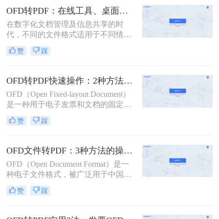
为两种常见的电子文档格式，各自有
OFD转PDF：在线工具、桌面软件和数科阅读器，哪个更适合你！
着独特的应用场景。然而，在某些情
在数字化文档管理及信息共享的时
况下，我们可能需要将OFD格式的文
代，不同的文件格式适用于不同情
件转换为PDF格式，以便更广泛地使
境。开放式文档格式（OFD）是中国
用和分享。那么ofd怎么转换pdf文件
赞
踩
推出的一种电子文档文件格式标准，
格式呢？本文将详细介绍OFD转换为
用于电子文档的创建、编辑、传输和
PDF的几种方法，并给出具体的操作
存储。相比之下，便携文档格式
步骤和注意事项。
OFD转PDF快速操作：2种方法的转换速度和格式完整性对比！
（PDF）则因其跨平台兼容性与广泛
OFD（Open Fixed-layout Document）
支持而成为最流行的文件格式之一。
是一种用于电子发票和文档的固定版
因此，需要将OFD文件转换成PDF格
式文件格式，广泛应用于中国的政府
式是很常见的情况。那么如何将ofd文
赞
踩
和企业中。然而，在实际使用中，有
件转换成pdf呢？本文将详细介绍三种
时需要将OFD文件转换为更通用的
不同的方法帮助你轻松、高效地进行
PDF格式，以便于跨平台共享和编
转换。
OFD文件转PDF：3种方法的操作步骤和文件大小限制！
辑。那么OFD转PDF格式怎么弄呢？
OFD（Open Document Format）是一
本文将介绍两种实用的方法，帮助您
种电子文件格式，被广泛用于中国的
轻松完成OFD到PDF的转换。
文档管理和电子出版领域。然而，有
赞
踩
时候我们需要将OFD文件转换为PDF
文件，以便在不同的操作系统、软件
和设备上共享和查看。那么ofd文件怎