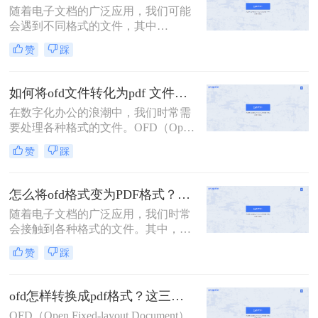
随着电子文档的广泛应用，我们可能
呢？在本文中，我们将介绍几种常见
会遇到不同格式的文件，其中
的转换方法，让你轻松实现OFD到
OFD（Open Fixed-layout Document）
PDF的格式转换。
赞
踩
格式是一种在电子公文、电子票据等
领域广泛使用的电子文档格式。然
而，由于PDF（Portable Document
如何将ofd文件转化为pdf 文件？这二种方法分享给你！
Format）格式的通用性和跨平台兼容
在数字化办公的浪潮中，我们时常需
性，很多时候我们需要将OFD文件转
要处理各种格式的文件。OFD（Open
换为PDF格式。下面，我将详细介绍
Fixed-layout Document）文件作为一种
电脑上ofd文件如何转换成pdf格式的
赞
踩
特定的电子文档格式，在一些特定领
几种方法。
域如电子公文、电子票据等有着广泛
应用。然而，由于PDF（Portable
怎么将ofd格式变为PDF格式？教你三种方法，3秒就能轻松搞定！
Document Format）文件的广泛兼容性
随着电子文档的广泛应用，我们时常
和出色的阅读体验，我们有时需要将
会接触到各种格式的文件。其中，
OFD文件转化为PDF格式。本文将详
OFD（Open Fixed-layout Document）
细介绍如何将ofd文件转化为pdf 文件
赞
踩
格式在电子公文、电子发票等领域有
的几种方法。
着广泛的应用。然而，由于
PDF（Portable Document Format）格
ofd怎样转换成pdf格式？这三种方法轻松实现转换！
式的跨平台兼容性和良好的阅读体
OFD（Open Fixed-layout Document）