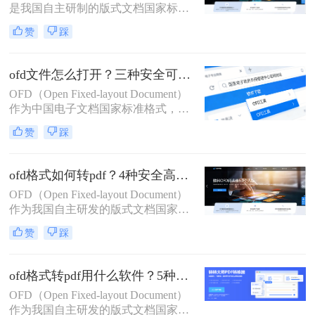
是我国自主研制的版式文档国家标准
轻松解决排版错乱、无法打开等痛
（GB/T 33190-2016），已全面应用于
点。
赞
踩
政府公文、电子发票、招投标文件等
严肃场景。然而，因PDF具备全球通
用性与跨平台兼容优势，将OFD安
ofd文件怎么打开？三种安全可靠方法详解！
全、精准转换为PDF成为政务人员、
OFD（Open Fixed-layout Document）
财务工作者、法务专员的高频刚需
作为中国电子文档国家标准格式，已
广泛应用于政府公文、电子发票及金
赞
踩
融票据等场景。许多用户在接收OFD
文件后，因缺乏合适工具而无法查
看，导致工作效率大幅降低。那么ofd
ofd格式如何转pdf？4种安全高效实测方法（政务/财务专用指南）
文件怎么打开呢？本文精选三种经验
OFD（Open Fixed-layout Document）
证的实用方法，聚焦官方或通用解决
作为我国自主研发的版式文档国家标
方案。助您快速解决OFD文件打开难
准（GB/T 33190-2016），已全面应用
题。方法均经过实测验证，操作简
赞
踩
于政府公文、电子发票、招投标文件
单、安全无风险，无需额外付费，适
等严肃场景。然而，因PDF具备全球
合各类用户场景。
通用性与跨平台兼容优势，将OFD安
ofd格式转pdf用什么软件？5种实测有效方法（附安全指南+格式校验）
全、精准转换为PDF成为政务人员、
OFD（Open Fixed-layout Document）
财务工作者、法务专员的高频刚需。
作为我国自主研发的版式文档国家标