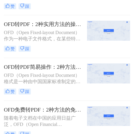
政府部门和一些企事业单位的文档传
换成PDF格式成为许多用户的迫切需
赞
踩
输和保存中。然而，由于
求。那么ofd怎样转换成pdf格式呢？
PDF（Portable Document Format）格
本文将介绍三种将OFD转换成PDF的
式的广泛兼容性和稳定性，很多场合
方法。
OFD转PDF：2种实用方法的操作步骤和格式校验要点！
下我们需要将OFD文件转换为PDF格
OFD（Open Fixed-layout Document）
式。那么ofd文件如何转换成pdf格式
作为一种电子文件格式，在某些特定
呢？下面将介绍几种常用的OFD转
领域得到广泛应用。然而，由于兼容
PDF的方法，帮助您轻松完成转换任
赞
踩
性限制，OFD文件可能无法在所有设
务。
备和平台上顺畅打开。因此，将其转
换为PDF格式成为了一个常见的需
OFD转PDF简易操作：2种方法的快捷流程和格式校验！
求。那么ofd怎么转换成pdf呢？本文
OFD（Open Fixed-layout Document）
将介绍两种将OFD转换为PDF的方
格式是一种由中国国家标准制定的电
法。
子文件格式，主要用于政府和企业之
赞
踩
间的电子公文交换。然而，在日常使
用中，我们可能会遇到需要将OFD文
件转换成更通用的PDF格式的情况。
OFD免费转PDF：2种方法的免费额度和文件安全对比！
那么OFD如何转成PDF呢？本文将介
随着电子文档在中国的应用日益广
绍两种将OFD文件转换为PDF文件的
泛，OFD（Open Financial
有效方法，帮助您轻松完成文件转
Document）格式作为中国国家标准的
换。