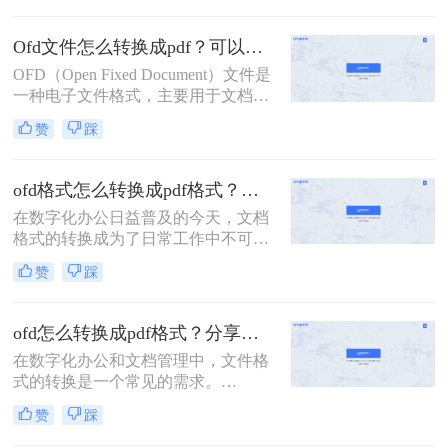
到了广泛应用。然而，许多用户对于
如何打开OFD文件仍感到困惑。那么
Ofd文件怎么转换成pdf？可以试试这3种方法！
ofd文件怎么打开呢？本文将详细介绍
OFD（Open Fixed Document）文件是
三种打开OFD文件的方法。
一种电子文件格式，主要用于文档的
存储、阅读、交换和打印等。然而，
赞
踩
由于OFD格式的普及程度相对较低，
很多用户可能需要将其转换为更为通
用的PDF格式以便于分享、编辑或存
ofd格式怎么转换成pdf格式？试试这三个方法转换！
档。那么Ofd文件怎么转换成pdf呢？
在数字化办公日益普及的今天，文档
以下将详细介绍几种将OFD文件转换
格式的转换成为了日常工作中不可或
为PDF的方法。
缺的一环。OFD（Open Fixed
赞
踩
Document）作为一种专为电子文档设
计的格式，虽然具有诸多优点，如格
式固定、易于长期保存等，但在某些
ofd怎么转换成pdf格式？分享转换ofd的三个方法！
场合下，我们仍然需要将其转换为更
在数字化办公和文档管理中，文件格
为通用的PDF格式，以便于文件的共
式的转换是一个常见的需求。
享、查阅和打印。本文将详细介绍ofd
OFD（Open Financial Document）是
格式怎么转换成pdf格式，并提供实用
赞
踩
一种国家电子文档标准格式，主要应
的操作指南。
用于电子发票等领域。然而，由于