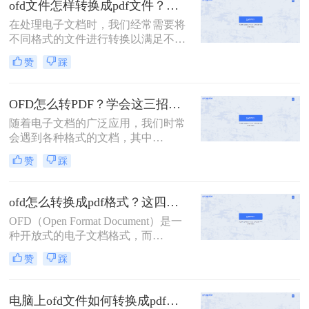
ofd文件怎样转换成pdf文件？这二种方法很方便!！
Format）格式的通用性和稳定性，很
在处理电子文档时，我们经常需要将
多用户需要将OFD文件转换为PDF格
不同格式的文件进行转换以满足不同
式以便于分享和阅读。那么ofd怎么转
需求。OFD（Open Fixed-layout
换pdf文件格式呢？本文将介绍几种常
赞
踩
Document）作为一种特定的文档格
见的OFD转PDF的方法，帮助用户轻
式，在某些领域有着广泛的应用。然
松完成文件格式转换。
而，为了更广泛地分享和查阅文档，
OFD怎么转PDF？学会这三招，一分钟轻松解决！
很多用户需要将OFD文件转换为
随着电子文档的广泛应用，我们时常
PDF（Portable Document Format）格
会遇到各种格式的文档，其中
式。那么ofd文件怎样转换成pdf文件
OFD（Open Fixed-layout Document）
呢？本文将为您介绍二种将OFD文件
赞
踩
格式是近年来逐渐流行的一种电子文
转换为PDF文件的方法，并附上每种
档格式。然而，由于PDF（Portable
方法的简单介绍。
Document Format）格式的广泛兼容性
ofd怎么转换成pdf格式？这四个方法你应该知道！
和稳定性，很多用户需要将OFD文档
OFD（Open Format Document）是一
转换为PDF格式。那么OFD怎么转
种开放式的电子文档格式，而
PDF呢？本文将详细介绍OFD转PDF
PDF（Portable Document Format）是
的操作方法，并推荐一些实用的转换
赞
踩
一种便携式文档格式。如果你遇到需
工具。
要将OFD文件转换为PDF格式的情
况，可以采取一些简单的方法来实
电脑上ofd文件如何转换成pdf格式？建议你试试这三种方法！
现。那么OFD怎么转换成PDF格式