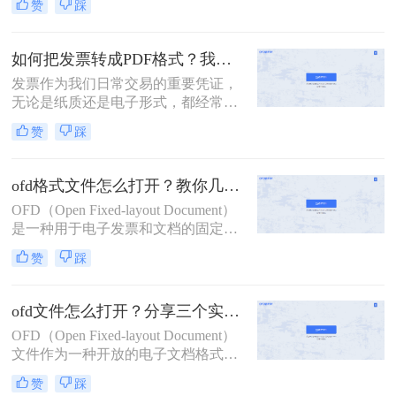
赞
踩
式，在税务、财务等特定领域得到了
广泛应用。然而，由于其专业性和相
对较低的普及率，许多用户可能不清
如何把发票转成PDF格式？我来教你三个方法！
楚如何打开OFD文件。那么ofd文件怎
发票作为我们日常交易的重要凭证，
么打开呢？本文将详细介绍几种打开
无论是纸质还是电子形式，都经常需
OFD文件的方法，帮助用户轻松应对
要保存和传输。为了方便管理和查
这一挑战。
赞
踩
阅，将发票转换为PDF格式成为了一
个常见的需求。那么如何把发票转成
PDF格式呢？下面将介绍三种简便的
ofd格式文件怎么打开？教你几个ofd怎么转换成jpg的小妙招
方法，帮助您轻松将发票转为PDF格
OFD（Open Fixed-layout Document）
式。
是一种用于电子发票和文档的固定版
式文件格式，广泛应用于中国的政府
赞
踩
和企业中。由于其专业性和安全性，
OFD文件通常需要特定的阅读器来打
开和查看。此外，有时需要将OFD文
ofd文件怎么打开？分享三个实用打开方式！
件转换为更通用的JPG格式，以便于
OFD（Open Fixed-layout Document）
查看和分享。本文将详细介绍ofd格式
文件作为一种开放的电子文档格式，
文件怎么打开，并将其转换为JPG格
因其不依赖于特定软件或硬件平台的
式。
赞
踩
特性，在政务、企业、教育等领域得