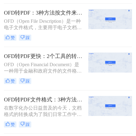
文件转换为更通用的PDF格式，以便
在不同平台和设备之间共享。那么
OFD转PDF：3种方法按文件来源（邮件/政务平台/扫描件）选！
OFD用什么软件转换成PDF呢？以下
OFD（Open File Description）是一种
是三种将OFD文件转换为PDF的有效
电子文件格式，主要用于电子文档的
方法。
存储和交换。然而，有时候我们需要
赞
踩
将OFD文件转换成PDF格式，以便更
好地与他人共享或进行编辑。那么ofd
文件如何转换成pdf格式呢？本文将为
OFD转PDF更快：2个工具的转换速度和批量处理能力对比！
您介绍三种简单的方法，帮助您将
OFD（Open Financial Document）是
OFD文件转换为PDF格式。
一种用于金融和政府文件的文件格
式，而PDF（Portable Document
赞
踩
Format）是一种通用的文件格式。在
某些情况下，我们需要将OFD文件转
换为PDF文件格式以更好地满足我们
OFD转PDF文件格式：3种方法的转换速度和格式保留对比！
的需求。
在数字化办公日益普及的今天，文档
格式的转换成为了我们日常工作中不
可或缺的一部分。其中，OFD（Open
赞
踩
Fixed-layout Document）和
PDF（Portable Document Format）作