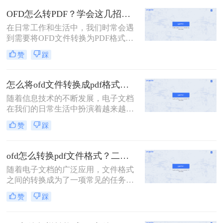
PDF（Portable Document Format）格
OFD怎么转PDF？学会这几招，一分钟轻松解决！
式的广泛使用和兼容性，有时我们需
在日常工作和生活中，我们时常会遇
要将OFD文件转换为PDF格式。那么
到需要将OFD文件转换为PDF格式的
ofd怎么转换成pdf格式呢？本文将介
情况。OFD作为一种电子文件格式，
绍几种将OFD文件转换为PDF格式的
赞
踩
虽然在一些特定领域有其独特的优
方法。
势，但在通用性和兼容性方面，PDF
格式无疑是更为广泛接受的。那么
怎么将ofd文件转换成pdf格式？这三种转换方法快来看！
OFD怎么转PDF呢？下面，我将详细
随着信息技术的不断发展，电子文档
介绍四种高效的OFD转PDF的方法，
在我们的日常生活中扮演着越来越重
帮助您轻松应对这一需求。
要的角色。OFD（Open Fixed-layout
赞
踩
Document）格式作为一种电子文档格
式，在某些特定领域有着广泛的应
用。然而，由于PDF（Portable
ofd怎么转换pdf文件格式？二招教你从图片提取文字！
Document Format）格式的普及性和兼
随着电子文档的广泛应用，文件格式
容性，我们有时需要将OFD文件转换
之间的转换成为了一项常见的任务。
成PDF格式以便更好地分享、打印或
OFD（Open Fixed-layout Document）
存档。那么怎么将ofd文件转换成pdf
赞
踩
作为一种电子文件格式，在某些特定
格式呢？本文将详细介绍几种将OFD
领域如电子政务中得到了广泛使用。
文件转换成PDF格式的方法。
然而，由于PDF（Portable Document