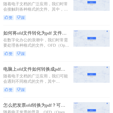
随着电子文档的广泛应用，我们时常
呢？在本文中，我们将介绍几种常见
会接触到各种格式的文件。其中，
的转换方法，让你轻松实现OFD到
OFD（Open Fixed-layout Document）
PDF的格式转换。
赞
踩
格式在电子公文、电子发票等领域有
着广泛的应用。然而，由于
PDF（Portable Document Format）格
如何将ofd文件转化为pdf 文件？这二种方法分享给你！
式的跨平台兼容性和良好的阅读体
在数字化办公的浪潮中，我们时常需
验，许多用户希望将OFD格式文件转
要处理各种格式的文件。OFD（Open
换为PDF格式。那么怎么将ofd格式变
Fixed-layout Document）文件作为一种
为PDF格式呢？本文将介绍几种将
赞
踩
特定的电子文档格式，在一些特定领
OFD格式文件转换为PDF格式的方
域如电子公文、电子票据等有着广泛
法。
应用。然而，由于PDF（Portable
电脑上ofd文件如何转换成pdf格式？建议你试试这三种方法！
Document Format）文件的广泛兼容性
随着电子文档的广泛应用，我们可能
和出色的阅读体验，我们有时需要将
会遇到不同格式的文件，其中
OFD文件转化为PDF格式。本文将详
OFD（Open Fixed-layout Document）
细介绍如何将ofd文件转化为pdf 文件
赞
踩
格式是一种在电子公文、电子票据等
的几种方法。
领域广泛使用的电子文档格式。然
而，由于PDF（Portable Document
怎么把发票ofd转换为pdf？可以试试这2种方法！
Format）格式的通用性和跨平台兼容
随着电子发票的普及，OFD（Open