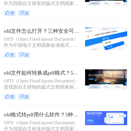
作为我国自主研发的版式文档国家标
轻松解决排版错乱、无法打开等痛
准（GB/T 33190-2016），已全面应用
点。
赞
踩
于政府公文、电子发票、招投标文件
等严肃场景。然而，因PDF具备全球
通用性与跨平台兼容优势，将OFD安
ofd文件怎么打开？三种安全可靠方法详解！
全、精准转换为PDF成为政务人员、
OFD（Open Fixed-layout Document）
财务工作者、法务专员的高频刚需。
作为中国电子文档国家标准格式，已
广泛应用于政府公文、电子发票及金
赞
踩
融票据等场景。许多用户在接收OFD
文件后，因缺乏合适工具而无法查
看，导致工作效率大幅降低。那么ofd
ofd文件如何转换成pdf格式？5种安全高效实测方法（政务/财务专用指南）
文件怎么打开呢？本文精选三种经验
OFD（Open Fixed-layout Document）
证的实用方法，聚焦官方或通用解决
是我国自主研制的版式文档国家标准
方案。助您快速解决OFD文件打开难
（GB/T 33190-2016），已全面应用于
题。方法均经过实测验证，操作简
赞
踩
政府公文、电子发票、招投标文件等
单、安全无风险，无需额外付费，适
严肃场景。然而，因PDF具备全球通
合各类用户场景。
用性与跨平台兼容优势，将OFD安
ofd格式转pdf用什么软件？5种实测有效方法（附安全指南+格式校验）
全、精准转换为PDF成为政务人员、
OFD（Open Fixed-layout Document）
财务工作者、法务专员的高频刚需
作为我国自主研发的版式文档国家标