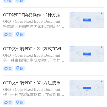
赞
踩
输和保存中。然而，由于
PDF（Portable Document Format）格
式的广泛兼容性和稳定性，很多场合
OFD转PDF简易操作：2种方法的快捷流程和格式校验！
下我们需要将OFD文件转换为PDF格
OFD（Open Fixed-layout Document）
式。那么ofd文件如何转换成pdf格式
格式是一种由中国国家标准制定的电
呢？下面将介绍几种常用的OFD转
子文件格式，主要用于政府和企业之
PDF的方法，帮助您轻松完成转换任
赞
踩
间的电子公文交换。然而，在日常使
务。
用中，我们可能会遇到需要将OFD文
件转换成更通用的PDF格式的情况。
OFD文件转PDF：2种方式在Windows和Mac上的操作差异！
那么OFD如何转成PDF呢？本文将介
OFD（Open Fixed-layout Document）
绍两种将OFD文件转换为PDF文件的
是一种由我国自主研发的电子文档格
有效方法，帮助您轻松完成文件转
式，主要用于电子发票、电子证照等
换。
赞
踩
文件的存储和传输。然而，由于其兼
容性和可读性问题，有时我们需要将
OFD文件转换成更为通用的PDF格
OFD文件转PDF：3种方法按单文件和批量场景选！
式。那么ofd文件怎样转换成pdf呢？
OFD（Open Fixed-layout Document）
本文将介绍两种将OFD文件转换成
作为一种国家标准格式，在政府机
PDF的方法。
构、企事业单位中广泛应用。然而，
赞
踩
由于其特殊性，有时我们需要将其转