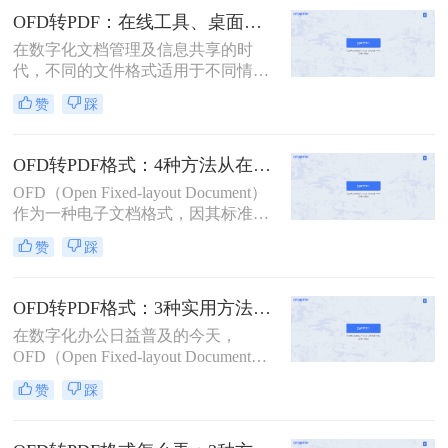
文件如何转换成pdf格式呢？本文将为
OFD转PDF：在线工具、桌面软件和数科阅读器，哪个更适合你！
您介绍三种简单的方法，帮助您将
在数字化文档管理及信息共享的时
OFD文件转换为PDF格式。
代，不同的文件格式适用于不同情
境。开放式文档格式（OFD）是中国
赞
踩
推出的一种电子文档文件格式标准，
用于电子文档的创建、编辑、传输和
存储。相比之下，便携文档格式
OFD转PDF格式：4种方法从在线到桌面端的全路径对比！
（PDF）则因其跨平台兼容性与广泛
OFD（Open Fixed-layout Document）
支持而成为最流行的文件格式之一。
作为一种电子文档格式，因其标准
因此，需要将OFD文件转换成PDF格
化、安全性和长期保存性等特点，在
式是很常见的情况。那么如何将ofd文
赞
踩
政务、商务等领域得到了广泛应用。
件转换成pdf呢？本文将详细介绍三种
然而，在某些场景下，我们可能需要
不同的方法帮助你轻松、高效地进行
将OFD文件转换为PDF格式，以便更
转换。
OFD转PDF格式：3种实用方法按发票、合同、报告3种文件选！
好地分享、阅读和存档。那么OFD怎
在数字化办公日益普及的今天，
样转换成PDF格式呢？本文将为您介
OFD（Open Fixed-layout Document）
绍四种将OFD转换为PDF的方法。
作为一种新兴的电子文档格式，凭借
赞
踩
其良好的安全性和标准化特性，在电
子发票、电子证照等领域得到了广泛
应用。然而，PDF（Portable