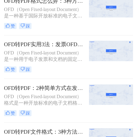
OFD转PDF格式怎么弄：3种方法的详细操作步骤和参数设置！
Document Format）格式因其广泛的兼
OFD（Open Fixed-layout Document）
容性和强大的文档保护能力，仍然受
是一种基于国际开放标准的电子文件
到广大用户的青睐。因此，将OFD转
格式，主要用于电子文档的存储和交
换成PDF格式成为许多用户的迫切需
赞
踩
换。然而，在某些情况下，我们可能
求。那么ofd怎样转换成pdf格式呢？
需要将OFD文件转换为PDF格式，以
本文将介绍三种将OFD转换成PDF的
便更好地与他人共享或进行编辑。那
方法。
OFD转PDF实用3法：发票OFD和合同OFD的转换要点不同!
么ofd转pdf格式怎么弄呢？本文将介
OFD（Open Fixed-layout Document）
绍三种将OFD转换为PDF的方法。
是一种用于电子发票和文档的固定版
式文件格式，广泛应用于中国的政府
赞
踩
和企业中。然而，在实际使用中，有
时需要将OFD文件转换为更通用的
PDF格式，以便于跨平台共享和编
OFD转PDF：2种简单方式在发票和合同上的转换差异！
辑。那么OFD怎么转成PDF呢？本文
OFD（Open Fixed-layout Document）
将介绍三种实用的方法，帮助您轻松
格式是一种开放标准的电子文档格
完成OFD到PDF的转换。
式，由中国国家标准化管理委员会制
赞
踩
定。在某些情况下，我们可能需要将
OFD文件转换为PDF格式，以便更好
地与他人共享或进行后续处理。那么
OFD转PDF文件格式：3种方法的操作门槛和格式兼容性对比！
ofd怎么转换成pdf呢？本文将介绍两