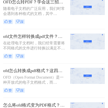
OFD怎么转PDF？学会这三招，一分钟轻松解决！
Document Format）格式的普及性和兼
随着电子文档的广泛应用，我们时常
容性，我们有时需要将OFD文件转换
会遇到各种格式的文档，其中
成PDF格式以便更好地分享、打印或
OFD（Open Fixed-layout Document）
存档。那么怎么将ofd文件转换成pdf
赞
踩
格式是近年来逐渐流行的一种电子文
格式呢？本文将详细介绍几种将OFD
档格式。然而，由于PDF（Portable
文件转换成PDF格式的方法。
Document Format）格式的广泛兼容性
ofd文件怎样转换成pdf文件？这二种方法很方便!！
和稳定性，很多用户需要将OFD文档
在处理电子文档时，我们经常需要将
转换为PDF格式。那么OFD怎么转
不同格式的文件进行转换以满足不同
PDF呢？本文将详细介绍OFD转PDF
需求。OFD（Open Fixed-layout
的操作方法，并推荐一些实用的转换
赞
踩
Document）作为一种特定的文档格
工具。
式，在某些领域有着广泛的应用。然
而，为了更广泛地分享和查阅文档，
ofd怎么转换成pdf格式？这四个方法你应该知道！
很多用户需要将OFD文件转换为
OFD（Open Format Document）是一
PDF（Portable Document Format）格
种开放式的电子文档格式，而
式。那么ofd文件怎样转换成pdf文件
PDF（Portable Document Format）是
呢？本文将为您介绍二种将OFD文件
赞
踩
一种便携式文档格式。如果你遇到需
转换为PDF文件的方法，并附上每种
要将OFD文件转换为PDF格式的情
方法的简单介绍。
况，可以采取一些简单的方法来实
怎么将ofd格式变为PDF格式？教你三种方法，3秒就能轻松搞定！
现。那么OFD怎么转换成PDF格式