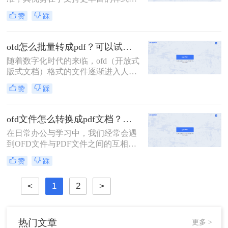
更复杂的布局和更高的安全性。然
赞
踩
而，由于其适用范围较窄，很多人在
使用OFD格式的文件时常常遇到无法
打开或无法编辑的问题。为了解决这
ofd怎么批量转成pdf？可以试试这二种方法！
一困扰，我们可以将OFD格式文件转
随着数字化时代的来临，ofd（开放式
为广为流行的PDF格式，以便更好地
版式文档）格式的文件逐渐进入人们
与他人共享和处理。那么OFD格式如
的视野。然而，由于ofd格式在某些情
何转PDF呢？本文将为大家介绍三种
赞
踩
况下的兼容性和查阅便利性不如PDF
非常简单且高效的方法，让你轻松将
格式，因此将ofd文件批量转换为PDF
OFD格式转成PDF。让我们一起来看
格式成为了一个常见的需求。那么ofd
看吧！
ofd文件怎么转换成pdf文档？试试这两种简单的转换方法！
怎么批量转成pdf呢？本文将介绍两种
在日常办公与学习中，我们经常会遇
实用的方法，帮助您轻松实现ofd文件
到OFD文件与PDF文件之间的互相转
的批量转换。
换。OFD（Open Financial
赞
踩
Document）是一种开放的文件格式，
常用于电子文档的存储与交流，而
<
1
2
>
PDF（Portable Document Format）则
是一个可靠的电子文件格式，被广泛
应用于各种场景。那么，ofd文件怎么
转换成pdf文档呢？本篇文章将为您介
热门文章
更多 >