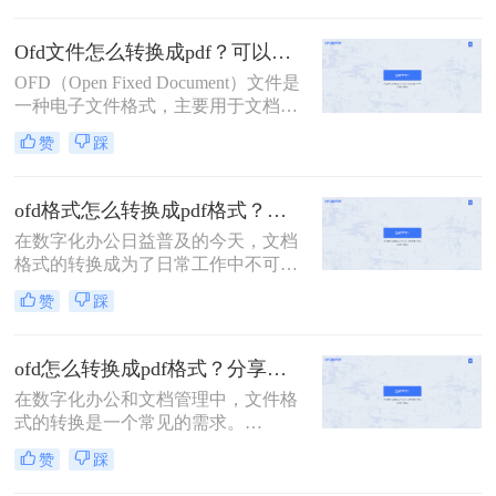
到了广泛应用。然而，许多用户对于
如何打开OFD文件仍感到困惑。那么
Ofd文件怎么转换成pdf？可以试试这3种方法！
ofd文件怎么打开呢？本文将详细介绍
OFD（Open Fixed Document）文件是
三种打开OFD文件的方法。
一种电子文件格式，主要用于文档的
存储、阅读、交换和打印等。然而，
赞
踩
由于OFD格式的普及程度相对较低，
很多用户可能需要将其转换为更为通
用的PDF格式以便于分享、编辑或存
ofd格式怎么转换成pdf格式？试试这三个方法转换！
档。那么Ofd文件怎么转换成pdf呢？
在数字化办公日益普及的今天，文档
以下将详细介绍几种将OFD文件转换
格式的转换成为了日常工作中不可或
为PDF的方法。
缺的一环。OFD（Open Fixed
赞
踩
Document）作为一种专为电子文档设
计的格式，虽然具有诸多优点，如格
式固定、易于长期保存等，但在某些
ofd怎么转换成pdf格式？分享转换ofd的三个方法！
场合下，我们仍然需要将其转换为更
在数字化办公和文档管理中，文件格
为通用的PDF格式，以便于文件的共
式的转换是一个常见的需求。
享、查阅和打印。本文将详细介绍ofd
OFD（Open Financial Document）是
格式怎么转换成pdf格式，并提供实用
赞
踩
一种国家电子文档标准格式，主要应
的操作指南。
用于电子发票等领域。然而，由于