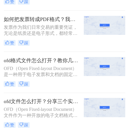
赞
踩
式，在税务、财务等特定领域得到了
广泛应用。然而，由于其专业性和相
对较低的普及率，许多用户可能不清
如何把发票转成PDF格式？我来教你三个方法！
楚如何打开OFD文件。那么ofd文件怎
发票作为我们日常交易的重要凭证，
么打开呢？本文将详细介绍几种打开
无论是纸质还是电子形式，都经常需
OFD文件的方法，帮助用户轻松应对
要保存和传输。为了方便管理和查
这一挑战。
赞
踩
阅，将发票转换为PDF格式成为了一
个常见的需求。那么如何把发票转成
PDF格式呢？下面将介绍三种简便的
ofd格式文件怎么打开？教你几个ofd怎么转换成jpg的小妙招
方法，帮助您轻松将发票转为PDF格
OFD（Open Fixed-layout Document）
式。
是一种用于电子发票和文档的固定版
式文件格式，广泛应用于中国的政府
赞
踩
和企业中。由于其专业性和安全性，
OFD文件通常需要特定的阅读器来打
开和查看。此外，有时需要将OFD文
ofd文件怎么打开？分享三个实用打开方式！
件转换为更通用的JPG格式，以便于
OFD（Open Fixed-layout Document）
查看和分享。本文将详细介绍ofd格式
文件作为一种开放的电子文档格式，
文件怎么打开，并将其转换为JPG格
因其不依赖于特定软件或硬件平台的
式。
赞
踩
特性，在政务、企业、教育等领域得