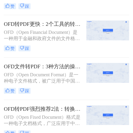
可或缺的一部分。其中，OFD（Open
赞
踩
Fixed-layout Document）和
PDF（Portable Document Format）作
为两种常见的电子文档格式，各自有
OFD转PDF更快：2个工具的转换速度和批量处理能力对比！
着独特的应用场景。然而，在某些情
OFD（Open Financial Document）是
况下，我们可能需要将OFD格式的文
一种用于金融和政府文件的文件格
件转换为PDF格式，以便更广泛地使
式，而PDF（Portable Document
用和分享。那么ofd怎么转换pdf文件
赞
踩
Format）是一种通用的文件格式。在
格式呢？本文将详细介绍OFD转换为
某些情况下，我们需要将OFD文件转
PDF的几种方法，并给出具体的操作
换为PDF文件格式以更好地满足我们
步骤和注意事项。
OFD文件转PDF：3种方法的操作步骤和文件大小限制！
的需求。
OFD（Open Document Format）是一
种电子文件格式，被广泛用于中国的
文档管理和电子出版领域。然而，有
赞
踩
时候我们需要将OFD文件转换为PDF
文件，以便在不同的操作系统、软件
和设备上共享和查看。那么ofd文件怎
OFD转PDF强烈推荐2法：转换速度和格式还原度实测！
么转pdf文件呢？下面将介绍三种简单
OFD（Open Fixed Document）格式是
的方法，帮助您将OFD文件转换为
一种电子文档格式，广泛应用于中国
PDF文件。
政府部门和一些企事业单位的文档传