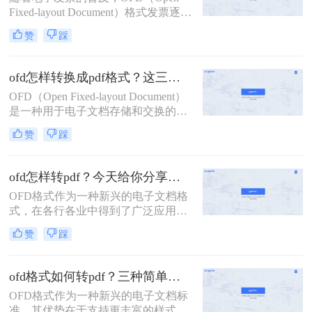
性，很多时候我们需要将OFD文件转
Fixed-layout Document）格式发票逐渐
换为PDF格式。下面，我将详细介绍
成为了一种常见的电子发票格式。然
电脑上ofd文件如何转换成pdf格式的
赞
踩
而，由于PDF（Portable Document
几种方法。
Format）格式的通用性和稳定性，许
多用户需要将OFD发票转换为PDF格
ofd怎样转换成pdf格式？这三种方法轻松实现转换！
式以便于查看、存储和分享。那么怎
OFD（Open Fixed-layout Document）
么把发票OFD转换为PDF呢？本文将
是一种用于电子文档存储和交换的格
介绍几种将OFD发票转换为PDF的方
式，广泛应用于发票、合同等正式文
法。
赞
踩
件的电子化处理。然而，由于
PDF（Portable Document Format）格
式的广泛兼容性和稳定性，许多用户
ofd怎样转pdf？今天给你分享这三个方法！
需要将OFD文件转换为PDF格式以便
OFD格式作为一种新兴的电子文档格
于查看、分享和存档。那么OFD怎样
式，在各行各业中得到了广泛应用。
转换成PDF格式呢？本文将详细介绍
然而，在实际使用中，我们经常遇到
几种将OFD转换成PDF格式的方法。
赞
踩
需要将OFD文件转换为PDF格式的情
况，以便更好地与他人共享和阅读。
那么，OFD怎样转PDF呢？本文将为
ofd格式如何转pdf？三种简单方法教你搞定！
您介绍三种方法，帮助您轻松实现
OFD格式作为一种新兴的电子文档标
OFD文档格式的转换。
准，其优势在于支持更丰富的样式、