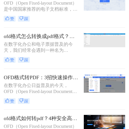
OFD（Open Fixed-layout Document）
种将OFD转换为PDF的方法。
是中国国家推荐的电子文档标准，广
泛应用于电子发票、电子公文等领
赞
踩
域。将OFD文件转换为PDF格式是常
见的需求，以便于在不同的设备和软
件中查看和编辑。那么ofd怎么转换
ofd格式怎么转换成pdf格式？精选高效方法详解与实战指南！
pdf文件格式呢？本文将详细介绍三种
在数字化办公和电子票据普及的今
将OFD文件转换为PDF的方法，帮助
天，我们经常会遇到一种名为
您轻松应对各种需求。
OFD（Open Fixed-layout Document）
赞
踩
格式的文件。它是由中国自主制定的
版式文档标准，广泛应用于电子发
票、电子公文、电子证照等领域。然
OFD格式转PDF：3招快速操作的关键步骤和格式校验技巧！
而，由于其兼容性远不及PDF，在向
在数字化办公日益普及的今天，
使用Adobe Acrobat Reader或其他国际
OFD（Open Fixed-layout Document）
通用PDF阅读器的同事、客户或机构
作为我国的国家标准版式文档格式，
分享文件时，转换OFD为PDF成为了
赞
踩
广泛应用于电子发票、公文等领域。
一个常见且必要的需求。那么ofd格式
但在跨平台传阅或打印时，兼容性更
怎么转换成pdf格式呢？
强的 .pdf 格式往往是首选。那么ofd格
ofd格式如何转pdf？4种安全高效实测方法（政务/财务专用指南）
式如何转换成pdf格式呢？本文为您梳
OFD（Open Fixed-layout Document）
理了三种实用的专业转换方案，助您