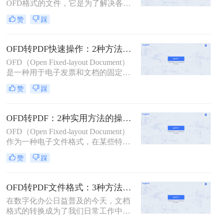
OFD格式的文件，它是为了解决各个
部门之间格式不统一的问题，而由我
赞
踩
们国家自主研发的一种文件格式。这
种格式的文件因为有安全性很好这个
优点，所以受到了不少人的喜爱，不
OFD转PDF快速操作：2种方法的转换速度和格式完整性对比！
过随着而来就有一个问题，就是这种
OFD（Open Fixed-layout Document）
格式的文件现在的使用群体还不够广
是一种用于电子发票和文档的固定版
泛，传输与查看起来有一点麻烦，其
式文件格式，广泛应用于中国的政府
实要解决这个问题也很简单，只能ofd
赞
踩
和企业中。然而，在实际使用中，有
转pdf。接下来一起看看怎么免费把
时需要将OFD文件转换为更通用的
ofd转成pdf吧。
PDF格式，以便于跨平台共享和编
OFD转PDF：2种实用方法的操作步骤和格式校验要点！
辑。那么OFD转PDF格式怎么弄呢？
OFD（Open Fixed-layout Document）
本文将介绍两种实用的方法，帮助您
作为一种电子文件格式，在某些特定
轻松完成OFD到PDF的转换。
领域得到广泛应用。然而，由于兼容
赞
踩
性限制，OFD文件可能无法在所有设
备和平台上顺畅打开。因此，将其转
换为PDF格式成为了一个常见的需
OFD转PDF文件格式：3种方法的转换速度和格式保留对比！
求。那么ofd怎么转换成pdf呢？本文
在数字化办公日益普及的今天，文档
将介绍两种将OFD转换为PDF的方
格式的转换成为了我们日常工作中不
法。