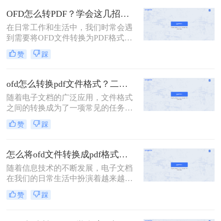
PDF（Portable Document Format）格
OFD怎么转PDF？学会这几招，一分钟轻松解决！
式的广泛使用和兼容性，有时我们需
在日常工作和生活中，我们时常会遇
要将OFD文件转换为PDF格式。那么
到需要将OFD文件转换为PDF格式的
ofd怎么转换成pdf格式呢？本文将介
情况。OFD作为一种电子文件格式，
绍几种将OFD文件转换为PDF格式的
赞
踩
虽然在一些特定领域有其独特的优
方法。
势，但在通用性和兼容性方面，PDF
格式无疑是更为广泛接受的。那么
ofd怎么转换pdf文件格式？二招教你从图片提取文字！
OFD怎么转PDF呢？下面，我将详细
随着电子文档的广泛应用，文件格式
介绍四种高效的OFD转PDF的方法，
之间的转换成为了一项常见的任务。
帮助您轻松应对这一需求。
OFD（Open Fixed-layout Document）
赞
踩
作为一种电子文件格式，在某些特定
领域如电子政务中得到了广泛使用。
然而，由于PDF（Portable Document
怎么将ofd文件转换成pdf格式？这三种转换方法快来看！
Format）格式的通用性和稳定性，很
随着信息技术的不断发展，电子文档
多用户需要将OFD文件转换为PDF格
在我们的日常生活中扮演着越来越重
式以便于分享和阅读。那么ofd怎么转
要的角色。OFD（Open Fixed-layout
换pdf文件格式呢？本文将介绍几种常
赞
踩
Document）格式作为一种电子文档格
见的OFD转PDF的方法，帮助用户轻
式，在某些特定领域有着广泛的应
松完成文件格式转换。
用。然而，由于PDF（Portable