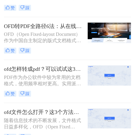
准（GB/T 33190-2016），已深度应用
赞
踩
于政府公文、电子发票、招投标文件
等严肃场景。然而，因PDF具备全球
通用性、跨平台兼容性及更广泛的阅
OFD转PDF全路径6法：从在线秒转到批量处理，按需选！
读器支持，将OFD安全、精准地转换
OFD（Open Fixed-layout Document）
为PDF成为政务人员、财务工作者、
作为中国自主制定的版式文档格式标
法务专员的高频刚需。
准，在电子发票、电子公文、政务文
赞
踩
档等领域应用广泛。然而，PDF凭借
其跨平台兼容性、通用性和长期存档
优势，成为文档共享与流转的理想格
ofd怎样转成pdf？可以试试这3种方法！
式。
PDF作为办公软件中较为常用的文档
格式，使用频率相对更高。实用派小
编今天就教大家ofd怎样转成pdf，操
赞
踩
作流程简单，一起来试下吗？
ofd文件怎么打开？这3个方法可以试试！
随着信息技术的不断发展，文件格式
日益多样化，OFD（Open Fixed
Document）作为一种新型电子文档格