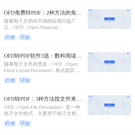
换为更为广泛支持的PDF格式。那么
ofd文件如何转换成pdf格式呢？本文
OFD免费转PDF：2种方法的免费额度和文件安全对比！
将介绍三种将OFD文件转换为PDF格
随着电子文档在中国的应用日益广
式的方法。
泛，OFD（Open Financial
Document）格式作为中国国家标准的
赞
踩
电子发票格式，其重要性逐渐凸显。
然而，在某些情况下，用户可能需要
将OFD文件转换为更通用的PDF格
OFD转PDF软件3选：数科阅读器、在线工具和专业转换器各适合谁！
式，以便于跨平台共享和阅读。那么
随着电子文件的普及，OFD（Open
ofd文件如何免费转换成pdf格式呢？
Fixed Layout Document）格式因其在
为了帮助大家更好地完成这一任务，
中国的广泛应用而受到关注。然而，
本文将介绍两种免费的方法，让您轻
赞
踩
在某些情况下，用户可能需要将OFD
松实现OFD到PDF的转换。
文件转换为更通用的PDF格式，以便
在不同平台和设备之间共享。那么
OFD转PDF：3种方法按文件来源（邮件/政务平台/扫描件）选！
OFD用什么软件转换成PDF呢？以下
OFD（Open File Description）是一种
是三种将OFD文件转换为PDF的有效
电子文件格式，主要用于电子文档的
方法。
存储和交换。然而，有时候我们需要
赞
踩
将OFD文件转换成PDF格式，以便更
好地与他人共享或进行编辑。那么ofd