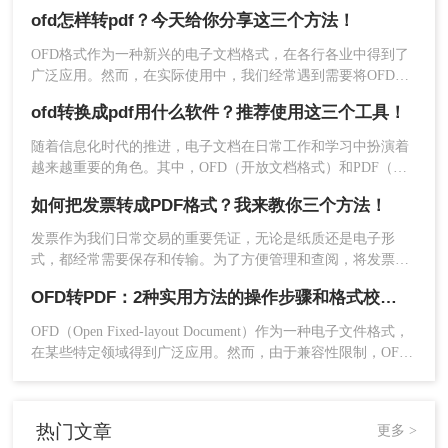
准格式，主要应用于电子发票等领域。然而，由于
多种文件格式之间的转换，且操作简便。
ofd怎样转pdf？今天给你分享这三个方法！
PDF（Portable Document Format）格式的广泛使用和兼容性，
有时我们需要将OFD文件转换为PDF格式。那么ofd怎么转换成
优点
：无需下载和安装软件，操作简便；支持
OFD格式作为一种新兴的电子文档格式，在各行各业中得到了
pdf格式呢？本文将介绍几种将OFD文件转换为PDF格式的方
多种文件格式之间的转换；转换速度快，适合
广泛应用。然而，在实际使用中，我们经常遇到需要将OFD文
法。
临时查看或转换需求。
件转换为PDF格式的情况，以便更好地与他人共享和阅读。那
ofd转换成pdf用什么软件？推荐使用这三个工具！
么，OFD怎样转PDF呢？本文将为您介绍三种方法，帮助您轻
缺点
：对于大体积或复杂的PDF文档，转换速
松实现OFD文档格式的转换。
度可能较慢。
随着信息化时代的推进，电子文档在日常工作和学习中扮演着
越来越重要的角色。其中，OFD（开放文档格式）和PDF（可
推荐工具
：
转转大师在线转换工具
移植文档格式）是两种常见的电子文档格式。然而，由于PDF
如何把发票转成PDF格式？我来教你三个方法！
操作步骤：
格式的广泛兼容性和稳定性，很多时候我们需要将OFD文件转
换成PDF文档。那么，ofd转换成pdf用什么软件呢？本文将为
1、打开在线
ofd转pdf
网址：
发票作为我们日常交易的重要凭证，无论是纸质还是电子形
您介绍几款值得考虑的转换软件。
https://pdftoword.55.la/ofd2pdf/
式，都经常需要保存和传输。为了方便管理和查阅，将发票转
换为PDF格式成为了一个常见的需求。那么如何把发票转成
OFD转PDF：2种实用方法的操作步骤和格式校验要点！
PDF格式呢？下面将介绍三种简便的方法，帮助您轻松将发票
转为PDF格式。
OFD（Open Fixed-layout Document）作为一种电子文件格式，
在某些特定领域得到广泛应用。然而，由于兼容性限制，OFD
文件可能无法在所有设备和平台上顺畅打开。因此，将其转换
为PDF格式成为了一个常见的需求。那么ofd怎么转换成pdf
呢？本文将介绍两种将OFD转换为PDF的方法。
热门文章
更多 >