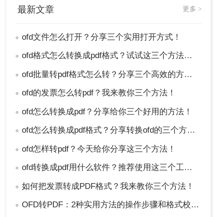
4、点击下载即可（PDF可在线预览）。
最新文章
更多 >
注意：在转换完成后，及时下载并检查转换后的文
件质量，避免文件丢失或损坏。
ofd文件怎么打开？分享三个实用打开方式！
●
总结
ofd格式怎么转换成pdf格式？试试这三个方法转换！
●
以上就是今天给大家分享的ofd文件怎么打开的方法
ofd批量转pdf格式怎么转？分享三个高效的方法！
●
了
，打开OFD文件的方法有多种，用户可以根据自
己的需求和习惯选择合适的方法。无论使用哪种方
ofd的发票怎么转pdf？我来教你三个方法！
●
法，都应注意安全性和兼容性，并确保文件的安全
ofd怎么转换成pdf？分享给你三个好用的方法！
●
性和完整性。同时，定期备份和处理OFD文件也是
保护数据安全的重要措施。
ofd怎么转换成pdf格式？分享转换ofd的三个方法！
●
ofd怎样转pdf？今天给你分享这三个方法！
●
ofd转换成pdf用什么软件？推荐使用这三个工具！
●
如何把发票转成PDF格式？我来教你三个方法！
●
OFD转PDF：2种实用方法的操作步骤和格式校验要点！
●