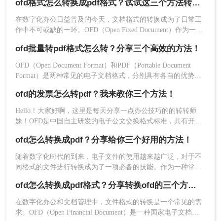
ofd格式怎么转换成pdf格式？试试这三个方法转换！
如何打开OFD文件仍感到困惑。那么ofd文件怎么打开呢？本文
推荐工具
：
Foxit Reader
将详细介绍三种打开OFD文件的方法。
在数字化办公日益普及的今天，文档格式的转换成为了日常工
操作步骤：
作中不可或缺的一环。OFD（Open Fixed Document）作为一种
1、从官方网站或可信的应用商店下载并安装专门的
专为电子文档设计的格式，虽然具有诸多优点，如格式固定、
ofd批量转pdf格式怎么转？分享三个高效的方法！
OFD阅读器软件。
易于长期保存等，但在某些场合下，我们仍然需要将其转换为
更为通用的PDF格式，以便于文件的共享、查阅和打印。本文
2、启动已安装的OFD阅读器软件。
OFD（Open Document Format）和PDF（Portable Document
将详细介绍ofd格式怎么转换成pdf格式，并提供实用的操作指
3、在阅读器的菜单或工具栏中，点击“文件”选项，
Format）是两种常见的电子文档格式，分别具有各自的优势。
南。
然后选择“打开”。
有时，我们可能需要将大量的OFD文件转换为PDF格式，以便
ofd的发票怎么转pdf？我来教你三个方法！
于更广泛地分享和打印。那么ofd批量转pdf格式怎么转呢？本
4、在弹出的文件选择对话框中，找到并选中要打开
文将介绍三种高效的批量转换方法，帮助您快速完成这一任
的OFD文件，点击“打开”按钮。
Hello！大家好啊，这里是每天分享一点办公技巧的的转转师
务。
注意：在下载和安装OFD阅读器时，务必从官方网
妹！OFD是中国自主研发的电子公文交换格式标准，具有开
放、可控、安全、易用、高效等特点，被广泛应用于电子公
站或可信的来源获取，以避免下载到恶意软件或遭
ofd怎么转换成pdf？分享给你三个好用的方法！
文、电子发票、电子合同等场景。然而，由于OFD格式较为新
受网络攻击。
颖，很多用户可能不知道如何将其转换为常见的PDF格式。本
随着数字化时代的到来，电子文件的使用越来越广泛，对于不
文将介绍三种将ofd的发票怎么转pdf方法，帮助大家解决这个
方法三：使用在线转换工具
同格式的文件进行转换成为了一项必备的技能。作为一种常见
问题。
的电子文档格式，ofd文件在某些场景下可能不够便捷，因此将
ofd怎么转换成pdf格式？分享转换ofd的三个方法！
它转换为pdf格式就显得尤为重要。那么ofd怎么转换成pdf呢？
如果用户只是想临时查看OFD文件的内容，或者希
本文将介绍ofd转换成pdf的三种方法，让您轻松应对各种文件
望将OFD文件转换为其他格式（如PDF、Word
在数字化办公和文档管理中，文件格式的转换是一个常见的需
转换需求。
等），可以使用在线转换工具。这些工具通常支持
求。OFD（Open Financial Document）是一种国家电子文档标