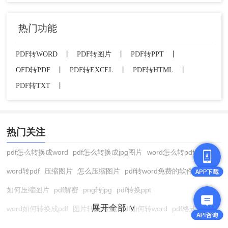
热门功能
PDF转WORD
丨
PDF转图片
丨
PDF转PPT
丨
OFD转PDF
丨
PDF转EXCEL
丨
PDF转HTML
丨
PDF转TXT
丨
热门关注
pdf怎么转换成word
pdf怎么转换成jpg图片
word怎么转pdf
word转pdf
压缩图片
怎么压缩图片
pdf转word免费的软件
如何压缩图片
pdf解密
png转jpg
pdf转换ppt
展开全部 ∨
word如何转换成pdf
图片转换格式
pdf如何转word
pdf格式转换
在线pdf转换成word
pdf转图片
pdf怎么转换成jpg图片
图片转pdf