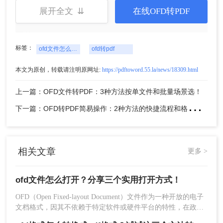
展开全文 ⇊
在线OFD转PDF
3、点击“打开”按钮，WPS将加载并显示OFD文件的
内容。
注意：确保已安装最新版本的WPS软件，以获得最
标签：
ofd文件怎么打开
ofd转pdf
佳兼容性和功能支持。在打开OFD文件前，建议备
份原始文件，以防意外丢失或损坏。
本文为原创，转载请注明原网址:
https://pdftoword.55.la/news/18309.html
方法二：使用专门的OFD阅读器
上一篇：OFD文件转PDF：3种方法按单文件和批量场景选！
下
一篇：OFD转PDF简易操作：2种方法的快捷流程和格式校验！
专门的OFD阅读器是专为打开和阅读OFD文件而设
计的软件。这些阅读器通常提供了丰富的功能，如
浏览、搜索、标记和批注等，使用户能够轻松地处
理OFD文件。
相关文章
更多 >
优点
：专门的OFD阅读器提供了针对OFD文件
ofd文件怎么打开？分享三个实用打开方式！
的优化功能和良好的用户体验，适合需要频繁
处理OFD文件的用户。
OFD（Open Fixed-layout Document）文件作为一种开放的电子
缺点
：需要额外下载和安装软件，占用一定的
文档格式，因其不依赖于特定软件或硬件平台的特性，在政
系统资源。
务、企业、教育等领域得到了广泛应用。然而，许多用户对于