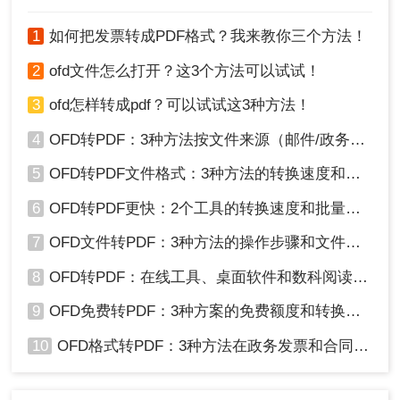
2、点击“选择文件”，把需要转换的OFD文件上传上
1
如何把发票转成PDF格式？我来教你三个方法！
去。
2
ofd文件怎么打开？这3个方法可以试试！
3
ofd怎样转成pdf？可以试试这3种方法！
4
OFD转PDF：3种方法按文件来源（邮件/政务平台/扫描件）选！
5
OFD转PDF文件格式：3种方法的转换速度和格式保留对比！
6
OFD转PDF更快：2个工具的转换速度和批量处理能力对比！
3、点击“开始转换”就可以了
7
OFD文件转PDF：3种方法的操作步骤和文件大小限制！
8
OFD转PDF：在线工具、桌面软件和数科阅读器，哪个更适合你！
9
OFD免费转PDF：3种方案的免费额度和转换效果实测！
10
OFD格式转PDF：3种方法在政务发票和合同上的转换精度差异！