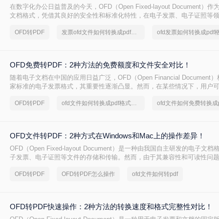
在数字化办公日益普及的今天，OFD（Open Fixed-layout Document
文档格式，凭借其良好的安全性和标准化特性，在电子发票、电子证照等
用。然而，PDF（Portable Document Format）格式因其广泛的兼容
OFD转PDF
发票ofd文件如何转换成pdf格式
ofd发票如何转换成pdf
力，仍然受到广大用户的青睐。因此，将OFD转换成PDF格式成为许多用
么ofd怎样转换成pdf格式呢？本文将介绍三种将OFD转换成PDF的方法。
OFD免费转PDF：2种方法的免费额度和文件安全对比！
随着电子文档在中国的应用日益广泛，OFD（Open Financial Documen
家标准的电子发票格式，其重要性逐渐凸显。然而，在某些情况下，用户可
件转换为更通用的PDF格式，以便于跨平台共享和阅读。那么ofd文件如何免
OFD转PDF
ofd文件如何转换成pdf格式免费
式呢？为了帮助大家更好地完成这一任务，本文将介绍两种免费的方法，让
到PDF的转换。
OFD文件转PDF：2种方式在Windows和Mac上的操作差异！
OFD（Open Fixed-layout Document）是一种由我国自主研发的电子
子发票、电子证照等文件的存储和传输。然而，由于其兼容性和可读性问
将OFD文件转换成更为通用的PDF格式。那么ofd文件怎样转换成pdf呢？
OFD转PDF
OFD转PDF怎么操作
ofd文件如何转pdf
OFD文件转换成PDF的方法。
OFD转PDF快速操作：2种方法的转换速度和格式完整性对比！