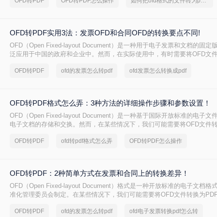
OFD转PDF
OFD转PDF怎么操作
如何把ofd格式的文件转为pdf格式
您将OFD文件转换为PDF文件。
OFD转PDF实用3法：发票OFD和合同OFD的转换要点不同!
OFD（Open Fixed-layout Document）是一种用于电子发票和文档的
泛应用于中国的政府和企业中。然而，在实际使用中，有时需要将OFD文
PDF格式，以便于跨平台共享和编辑。那么OFD怎么转成PDF呢？本文将
OFD转PDF
ofd的发票怎么转pdf
ofd发票怎么转换成pdf
法，帮助您轻松完成OFD到PDF的转换。
OFD转PDF格式怎么弄：3种方法的详细操作步骤和参数设置！
OFD（Open Fixed-layout Document）是一种基于国际开放标准的电
电子文档的存储和交换。然而，在某些情况下，我们可能需要将OFD文件转
以便更好地与他人共享或进行编辑。那么ofd转pdf格式怎么弄呢？本文将介
OFD转PDF
ofd转pdf格式怎么弄
OFD转PDF怎么操作
换为PDF的方法。
OFD转PDF：2种简单方式在发票和合同上的转换差异！
OFD（Open Fixed-layout Document）格式是一种开放标准的电子文
准化管理委员会制定。在某些情况下，我们可能需要将OFD文件转换为PD
地与他人共享或进行后续处理。那么ofd怎么转换成pdf呢？本文将介绍两种
OFD转PDF
ofd的发票怎么转pdf
ofd电子发票转换pdf怎么转
PDF的方法。