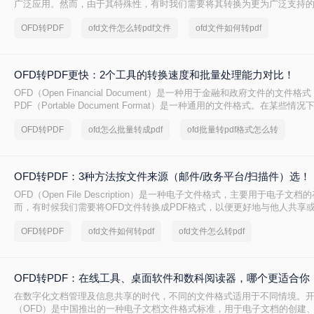
广泛应用。然而，由于其特殊性，有时我们需要将其转换为更为广泛支持的
ofd文件如何转换成pdf格式呢？本文将介绍三种将OFD文件转换为PDF格
OFD转PDF
ofd文件怎么转pdf文件
ofd文件如何转pdf
OFD转PDF更快：2个工具的转换速度和批量处理能力对比！
OFD（Open Financial Document）是一种用于金融和政府文件的文件格
PDF（Portable Document Format）是一种通用的文件格式。在某些
OFD文件转换为PDF文件格式以更好地满足我们的需求。
OFD转PDF
ofd怎么批量转成pdf
ofd批量转pdf格式怎么转
OFD转PDF：3种方法按文件来源（邮件/政务平台/扫描件）选！
OFD（Open File Description）是一种电子文件格式，主要用于电子文
而，有时候我们需要将OFD文件转换成PDF格式，以便更好地与他人共享
ofd文件如何转换成pdf格式呢？本文将为您介绍三种简单的方法，帮助您将
OFD转PDF
ofd文件如何转pdf
ofd文件怎么转pdf
PDF格式。
OFD转PDF：在线工具、桌面软件和数科阅读器，哪个更适合你
在数字化文档管理及信息共享的时代，不同的文件格式适用于不同情境。
（OFD）是中国推出的一种电子文档文件格式标准，用于电子文档的创建