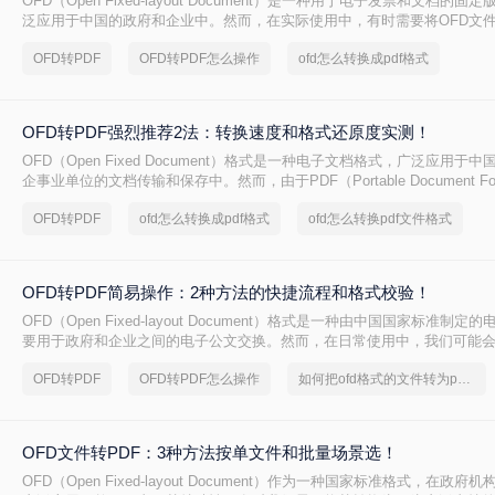
OFD（Open Fixed-layout Document）是一种用于电子发票和文档的
泛应用于中国的政府和企业中。然而，在实际使用中，有时需要将OFD文
PDF格式，以便于跨平台共享和编辑。那么OFD转PDF格式怎么弄呢？本
OFD转PDF
OFD转PDF怎么操作
ofd怎么转换成pdf格式
的方法，帮助您轻松完成OFD到PDF的转换。
OFD转PDF强烈推荐2法：转换速度和格式还原度实测！
OFD（Open Fixed Document）格式是一种电子文档格式，广泛应用于
企事业单位的文档传输和保存中。然而，由于PDF（Portable Document F
泛兼容性和稳定性，很多场合下我们需要将OFD文件转换为PDF格式。那么
OFD转PDF
ofd怎么转换成pdf格式
ofd怎么转换pdf文件格式
换成pdf格式呢？下面将介绍几种常用的OFD转PDF的方法，帮助您轻松
OFD转PDF简易操作：2种方法的快捷流程和格式校验！
OFD（Open Fixed-layout Document）格式是一种由中国国家标准制
要用于政府和企业之间的电子公文交换。然而，在日常使用中，我们可能会
文件转换成更通用的PDF格式的情况。那么OFD如何转成PDF呢？本文将介
OFD转PDF
OFD转PDF怎么操作
如何把ofd格式的文件转为pdf格式
文件转换为PDF文件的有效方法，帮助您轻松完成文件转换。
OFD文件转PDF：3种方法按单文件和批量场景选！
OFD（Open Fixed-layout Document）作为一种国家标准格式，在政