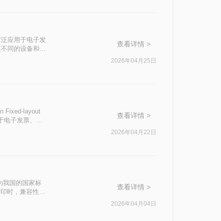
准，广泛应用于电子发
查看详情 >
在不同的设备和软
OFD文件转换为
2026年04月25日
d-layout
查看详情 >
用于电子发票、电
crobat
2026年04月22日
FD为PDF成为
 作为我国的国家标
查看详情 >
打印时，兼容性更
您梳理了三种实用的
2026年04月04日