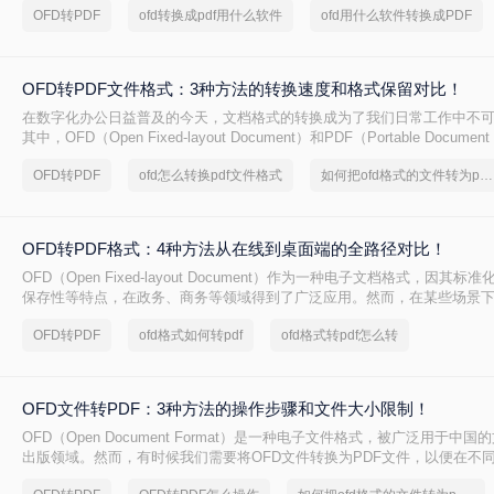
OFD转PDF
ofd转换成pdf用什么软件
ofd用什么软件转换成PDF
件转换为PDF的有效方法。
OFD转PDF文件格式：3种方法的转换速度和格式保留对比！
在数字化办公日益普及的今天，文档格式的转换成为了我们日常工作中不
其中，OFD（Open Fixed-layout Document）和PDF（Portable Documen
种常见的电子文档格式，各自有着独特的应用场景。然而，在某些情况下
OFD转PDF
ofd怎么转换pdf文件格式
如何把ofd格式的文件转为pdf格式
OFD格式的文件转换为PDF格式，以便更广泛地使用和分享。那么ofd怎么转
呢？本文将详细介绍OFD转换为PDF的几种方法，并给出具体的操作步骤
OFD转PDF格式：4种方法从在线到桌面端的全路径对比！
OFD（Open Fixed-layout Document）作为一种电子文档格式，因其
保存性等特点，在政务、商务等领域得到了广泛应用。然而，在某些场景
将OFD文件转换为PDF格式，以便更好地分享、阅读和存档。那么OFD怎样
OFD转PDF
ofd格式如何转pdf
ofd格式转pdf怎么转
式呢？本文将为您介绍四种将OFD转换为PDF的方法。
OFD文件转PDF：3种方法的操作步骤和文件大小限制！
OFD（Open Document Format）是一种电子文件格式，被广泛用于中
出版领域。然而，有时候我们需要将OFD文件转换为PDF文件，以便在不
件和设备上共享和查看。那么ofd文件怎么转pdf文件呢？下面将介绍三种