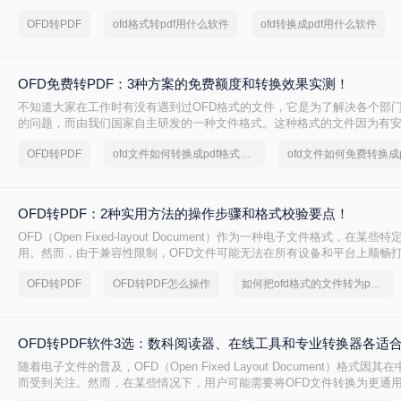
储。相比之下，便携文档格式（PDF）则因其跨平台兼容性与广泛支持而
OFD转PDF
ofd格式转pdf用什么软件
ofd转换成pdf用什么软件
格式之一。因此，需要将OFD文件转换成PDF格式是很常见的情况。那么如
换成pdf呢？本文将详细介绍三种不同的方法帮助你轻松、高效地进行转换
OFD免费转PDF：3种方案的免费额度和转换效果实测！
不知道大家在工作时有没有遇到过OFD格式的文件，它是为了解决各个部
的问题，而由我们国家自主研发的一种文件格式。这种格式的文件因为有
点，所以受到了不少人的喜爱，不过随着而来就有一个问题，就是这种格
OFD转PDF
ofd文件如何转换成pdf格式免费
用群体还不够广泛，传输与查看起来有一点麻烦，其实要解决这个问题也很简
转pdf。接下来一起看看怎么免费把ofd转成pdf吧。
OFD转PDF：2种实用方法的操作步骤和格式校验要点！
OFD（Open Fixed-layout Document）作为一种电子文件格式，在某
用。然而，由于兼容性限制，OFD文件可能无法在所有设备和平台上顺畅
转换为PDF格式成为了一个常见的需求。那么ofd怎么转换成pdf呢？本文将
OFD转PDF
OFD转PDF怎么操作
如何把ofd格式的文件转为pdf格式
转换为PDF的方法。
OFD转PDF软件3选：数科阅读器、在线工具和专业转换器各适
随着电子文件的普及，OFD（Open Fixed Layout Document）格式因
而受到关注。然而，在某些情况下，用户可能需要将OFD文件转换为更通用
便在不同平台和设备之间共享。那么OFD用什么软件转换成PDF呢？以下是