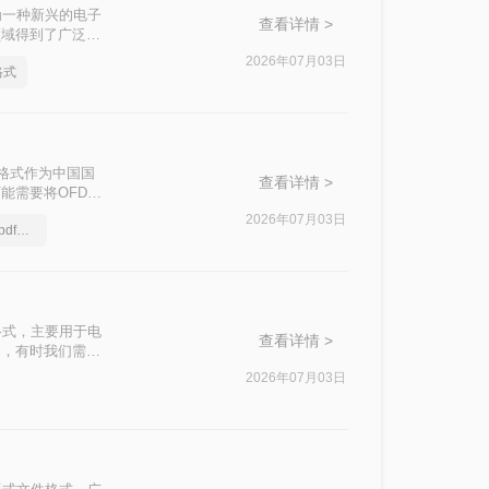
）作为一种新兴的电子
查看详情 >
领域得到了广泛应
性和强大的文档保护能
2026年07月03日
格式
户的迫切需求。那
t）格式作为中国国
查看详情 >
能需要将OFD文
费转换成pdf格
2026年07月03日
ofd文件如何免费转换成pdf格式
您轻松实现OFD
文档格式，主要用于电
查看详情 >
题，有时我们需要
本文将介绍两种将
2026年07月03日