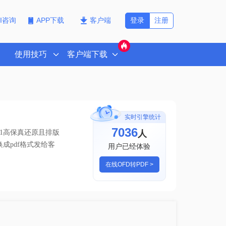
登录
注册
PI咨询
APP下载
客户端
使用技巧
客户端下载
实时引擎统计
7036
人
1高保真还原且排版
换成pdf格式发给客
用户已经体验
在线OFD转PDF >