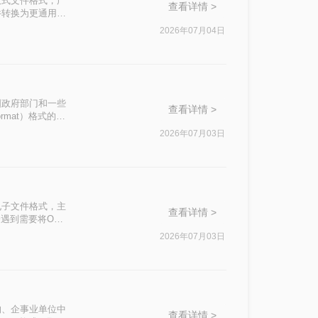
固定版式文件格式，广
查看详情 >
件转换为更通用的
文将介绍两种实用
2026年07月04日
中国政府部门和一些
查看详情 >
ormat）格式的广
ofd文件如何转
2026年07月03日
完成转换任务。
定的电子文件格式，主
查看详情 >
遇到需要将OFD
绍两种将OFD
2026年07月03日
府机构、企事业单位中
查看详情 >