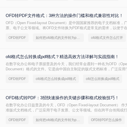
OFD转PDF文件格式：3种方法的操作门槛和格式兼容性对比！
OFD（Open Fixed-layout Document）是中国国家推荐的电子文档标
票、电子公文等领域。将OFD文件转换为PDF格式是常见的需求，以便于
件中查看和编辑。那么ofd怎么转换pdf文件格式呢？本文将详细介绍三种将
OFD转PDF
如何把ofd格式的文件转为pdf格式
ofd格式文件怎么打开
PDF的方法，帮助您轻松应对各种需求。
ofd格式怎么转换成pdf格式？精选高效方法详解与实战指南！
在数字化办公和电子票据普及的今天，我们经常会遇到一种名为OFD（Open Fixe
Document）格式的文件。它是由中国自主制定的版式文档标准，广泛应
子公文、电子证照等领域。然而，由于其兼容性远不及PDF，在向使用Adobe A
OFD转PDF
ofd格式怎么转换成pdf格式
ofd怎么转换成pdf格式
Reader或其他国际通用PDF阅读器的同事、客户或机构分享文件时，转换O
了一个常见且必要的需求。那么ofd格式怎么转换成pdf格式呢？
OFD格式转PDF：3招快速操作的关键步骤和格式校验技巧！
在数字化办公日益普及的今天，OFD（Open Fixed-layout Document）
准版式文档格式，广泛应用于电子发票、公文等领域。但在跨平台传阅或
强的 .pdf 格式往往是首选。那么ofd格式如何转换成pdf格式呢？本文为
OFD转PDF
如何把ofd格式的文件转为pdf格式
OFD转PDF怎么操作
专业转换方案，助您轻松解决排版错乱、无法打开等痛点。