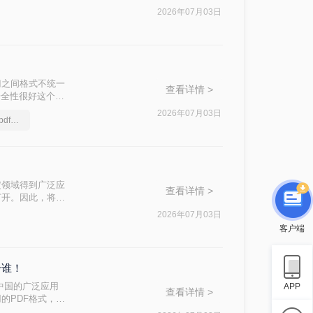
成为最流行的文件
2026年07月03日
何将ofd文件转
。
门之间格式不统一
查看详情 >
安全性很好这个优
式的文件现在的使
2026年07月03日
ofd文件如何免费转换成pdf格式
单，只能ofd
些特定领域得到广泛应
查看详情 >
打开。因此，将其
介绍两种将OFD
2026年07月03日
客户端
合谁！
其在中国的广泛应用
APP
查看详情 >
的PDF格式，以
三种将OFD文