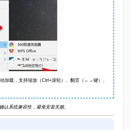
动加载，支持缩放（Ctrl+滚轮）、翻页（←→键）、
目确认系统兼容性，避免安装失败。