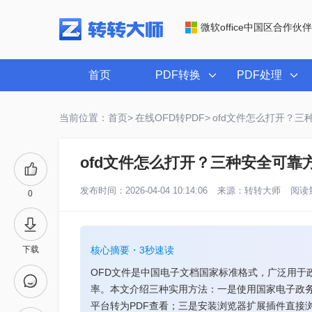
微软office中国区合作伙伴
首页
PDF转换
PDF处理
当前位置：首页>
在线OFD转PDF>
ofd文件怎么打开？三
ofd文件怎么打开？三种安全可靠
发布时间：2026-04-04 10:14:06
来源：
转转大师
阅读量
0
下载
核心摘要・3秒速读
OFD文件是中国电子文档国家标准格式，广泛用于
率。本文介绍三种实用方法：一是使用国家电子政
平台转为PDF查看；三是安装浏览器扩展插件直接