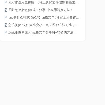
PDF转图片免费用：5种工具的文件限制和输出质量对比！
pdf文件怎
图片怎么转jpg格式？分享5个实用转换方法！
pdf太大了
png是什么格式 怎么转jpg格式？5种安全免费转换方法全解析！
pdf怎么压缩
怎么把pdf文件大小变小一点？四种方法对比，一看就懂！
录的视频太大
怎么把图片改为jpg格式？分享6种转换的方法！