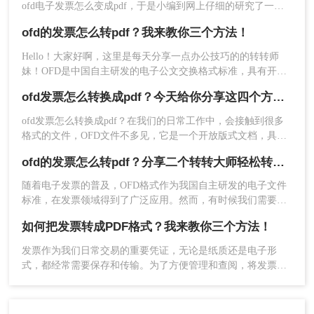
ofd电子发票怎么变成pdf，于是小编到网上仔细的研究了一
番，总算找到了ofd电子发票导出pdf格式的方法，并且成功进
ofd的发票怎么转pdf？我来教你三个方法！
行了转换，下面小编就把详细的操作步骤也分享给大家，大家
4、点击下载即可（PDF可在线预览）。
有需要的话，可以来参考下哦。
Hello！大家好啊，这里是每天分享一点办公技巧的的转转师
妹！OFD是中国自主研发的电子公文交换格式标准，具有开
总结：
放、可控、安全、易用、高效等特点，被广泛应用于电子公
ofd发票怎么转换成pdf？今天给你分享这四个方法！
文、电子发票、电子合同等场景。然而，由于OFD格式较为新
以上就是怎么把发票OFD转换为PDF的方法介绍
颖，很多用户可能不知道如何将其转换为常见的PDF格式。本
ofd发票怎么转换成pdf？在我们的日常工作中，会接触到很多
了，将OFD发票转换为PDF格式有多种方法可供选
文将介绍三种将ofd的发票怎么转pdf方法，帮助大家解决这个
格式的文件，OFD文件不多见，它是一个开放版式文档，具有
择。你可以根据自己的需求和实际情况选择最适合
问题。
格式独立、版面固定的呈现文档，与PDF文件差不多。
自己的方法。无论使用哪种方法，都需要注意保留
ofd的发票怎么转pdf？分享二个转转大师轻松转换方法！
原有的发票信息并确保转换后的PDF文件质量。
随着电子发票的普及，OFD格式作为我国自主研发的电子文件
标准，在发票领域得到了广泛应用。然而，有时候我们需要将
OFD发票转换为PDF格式，以便在不同平台和设备上更方便地
如何把发票转成PDF格式？我来教你三个方法！
查看、打印和使用。那么ofd的发票怎么转pdf呢？转转大师作
为一款强大的文件转换工具，提供了两种OFD发票转PDF的方
发票作为我们日常交易的重要凭证，无论是纸质还是电子形
法，让转换过程变得更加简单高效。
式，都经常需要保存和传输。为了方便管理和查阅，将发票转
换为PDF格式成为了一个常见的需求。那么如何把发票转成
PDF格式呢？下面将介绍三种简便的方法，帮助您轻松将发票
转为PDF格式。