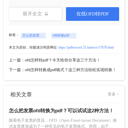
展开全文 ⇊
在线OFD转PDF
二、使用在线转换工具
除了专业的OFD转换工具外，还有一些在线转换工
标签：
具也支持OFD转PDF的功能。这些工具无需安装，
怎么把发票ofd转换为pdf
ofd转换pdf
只需在浏览器中上传OFD文件并选择输出格式为
本文为原创，转载请注明原网址:
https://pdftoword.55.la/news/17678.html
PDF，即可实现转换。下面以转转大师在线转换工
具操作为例。
上一篇：ofd怎样转pdf？今天给你分享这三个方法！
操作如下：
下一篇：ofd怎样转换成pdf格式？这三种方法轻松实现转换！
1、打开在线OFD转PDF网址：
https://pdftoword.55.la/ofd2pdf/
相关文章
更多 >
怎么把发票ofd转换为pdf？可以试试这2种方法！
随着电子发票的普及，OFD（Open Fixed-layout Document）格
式发票逐渐成为了一种常见的电子发票格式。然而，由于