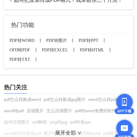
如何把发票转成PDF格式？我来教你三个方法！
●
热门功能
PDF转WORD
丨
PDF转图片
丨
PDF转PPT
丨
OFD转PDF
丨
PDF转EXCEL
丨
PDF转HTML
丨
PDF转TXT
丨
热门关注
pdf怎么转换成word
pdf怎么转换成jpg图片
word怎么转pdf
word转pdf
压缩图片
怎么压缩图片
pdf转word免费的软件
如何压缩图片
pdf解密
png转jpg
pdf转换ppt
展开全部 ∨
word如何转换成pdf
图片转换格式
pdf如何转word
pdf格式转换