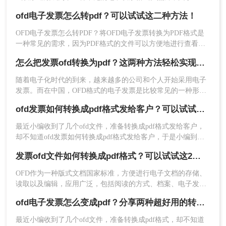
PDF（Portable Document Format）格式的通用性和稳定性，许
2、点击“选择文件”，把需要转换的OFD文件上传上
ofd电子发票怎么转pdf？可以试试这二种方法！
多用户需要将OFD发票转换为PDF格式以便于查看、存储和分
去。
享。那么怎么把发票OFD转换为PDF呢？本文将介绍几种将
OFD电子发票怎么转PDF？将OFD电子发票转换为PDF格式是
OFD发票转换为PDF的方法。
一种常见的需求，因为PDF格式的文件可以方便地进行查看、
打印和编辑等操作。本文将详细介绍将OFD电子发票转换为
怎么把发票ofd转换为pdf？这两种方法轻松实现转换
PDF格式的方法和步骤，以及需要注意的事项，帮助大家更好
地完成转换操作。
随着电子化时代的到来，越来越多的公司和个人开始采用电子
发票。而在中国，OFD格式的电子发票是比较常见的一种形
式。然而，OFD文件格式对于某些人来说不太方便使用和阅
ofd发票如何转换成pdf格式发给客户？可以试试这3种方法！
读，因此需要将其转换为PDF格式。本文将介绍怎么把发票ofd
转换为pdf。
最近小编收到了几个ofd文件，准备转换成pdf格式发给客户，
却不知道ofd发票如何转换成pdf格式发给客户，于是小编到网
3、点击“开始转换”就可以了
上仔细的研究了一番，总算找到了ofd电子发票导出pdf格式的
发票ofd文件如何转换成pdf格式？可以试试这2种方法
方法，并且成功进行了转换，下面小编就把一些详细的方法也
分享给大家，大家有需要的话，可以来参考下哦。
OFD作为一种版式文档国家标准，方便进行电子文档的存储、
读取以及编辑，应用广泛，包括阅读的方式、档案、电子发
票、电子签章、电子病历等。那么发票ofd文件如何转换成pdf
ofd电子发票怎么变成pdf？分享两种超好用的转换方法！
格式呢？今天就给大家分享2个ofd转pdf工具，快速搞定格式互
转
最近小编收到了几个ofd文件，准备转换成pdf格式，却不知道