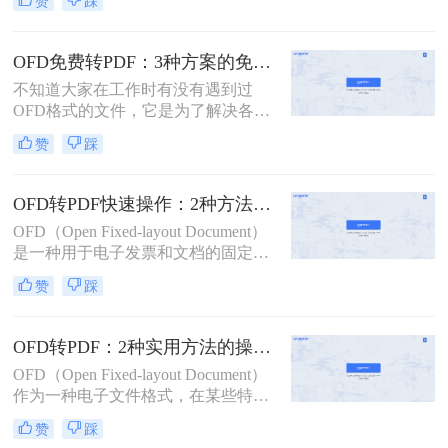
赞
踩
推出的一种电子文档文件格式标准，
用于电子文档的创建、编辑、传输和
存储。相比之下，便携文档格式
OFD免费转PDF：3种方案的免费额度和转换效果实测！
（PDF）则因其跨平台兼容性与广泛
不知道大家在工作时有没有遇到过
支持而成为最流行的文件格式之一。
OFD格式的文件，它是为了解决各个
因此，需要将OFD文件转换成PDF格
部门之间格式不统一的问题，而由我
式是很常见的情况。那么如何将ofd文
赞
踩
们国家自主研发的一种文件格式。这
件转换成pdf呢？本文将详细介绍三种
种格式的文件因为有安全性很好这个
不同的方法帮助你轻松、高效地进行
优点，所以受到了不少人的喜爱，不
转换。
OFD转PDF快速操作：2种方法的转换速度和格式完整性对比！
过随着而来就有一个问题，就是这种
OFD（Open Fixed-layout Document）
格式的文件现在的使用群体还不够广
是一种用于电子发票和文档的固定版
泛，传输与查看起来有一点麻烦，其
式文件格式，广泛应用于中国的政府
实要解决这个问题也很简单，只能ofd
赞
踩
和企业中。然而，在实际使用中，有
转pdf。接下来一起看看怎么免费把
时需要将OFD文件转换为更通用的
ofd转成pdf吧。
PDF格式，以便于跨平台共享和编
OFD转PDF：2种实用方法的操作步骤和格式校验要点！
辑。那么OFD转PDF格式怎么弄呢？
OFD（Open Fixed-layout Document）
本文将介绍两种实用的方法，帮助您
作为一种电子文件格式，在某些特定
轻松完成OFD到PDF的转换。
领域得到广泛应用。然而，由于兼容
赞
踩
性限制，OFD文件可能无法在所有设