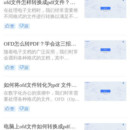
ofd文件怎样转换成pdf文件？这二种方法很方便!！
Document Format）格式的普及性和兼
在处理电子文档时，我们经常需要将
容性，我们有时需要将OFD文件转换
不同格式的文件进行转换以满足不同
成PDF格式以便更好地分享、打印或
需求。OFD（Open Fixed-layout
存档。那么怎么将ofd文件转换成pdf
赞
踩
Document）作为一种特定的文档格
格式呢？本文将详细介绍几种将OFD
式，在某些领域有着广泛的应用。然
文件转换成PDF格式的方法。
而，为了更广泛地分享和查阅文档，
OFD怎么转PDF？学会这三招，一分钟轻松解决！
很多用户需要将OFD文件转换为
随着电子文档的广泛应用，我们时常
PDF（Portable Document Format）格
会遇到各种格式的文档，其中
式。那么ofd文件怎样转换成pdf文件
OFD（Open Fixed-layout Document）
呢？本文将为您介绍二种将OFD文件
赞
踩
格式是近年来逐渐流行的一种电子文
转换为PDF文件的方法，并附上每种
档格式。然而，由于PDF（Portable
方法的简单介绍。
Document Format）格式的广泛兼容性
如何将ofd文件转化为pdf 文件？这二种方法分享给你！
和稳定性，很多用户需要将OFD文档
在数字化办公的浪潮中，我们时常需
转换为PDF格式。那么OFD怎么转
要处理各种格式的文件。OFD（Open
PDF呢？本文将详细介绍OFD转PDF
Fixed-layout Document）文件作为一种
的操作方法，并推荐一些实用的转换
赞
踩
特定的电子文档格式，在一些特定领
工具。
域如电子公文、电子票据等有着广泛
应用。然而，由于PDF（Portable
电脑上ofd文件如何转换成pdf格式？建议你试试这三种方法！
Document Format）文件的广泛兼容性