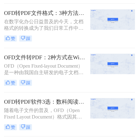
备和平台上顺畅打开。因此，将其转
换为PDF格式成为了一个常见的需
OFD转PDF文件格式：3种方法的转换速度和格式保留对比！
求。那么ofd怎么转换成pdf呢？本文
在数字化办公日益普及的今天，文档
将介绍两种将OFD转换为PDF的方
格式的转换成为了我们日常工作中不
法。
可或缺的一部分。其中，OFD（Open
赞
踩
Fixed-layout Document）和
PDF（Portable Document Format）作
为两种常见的电子文档格式，各自有
OFD文件转PDF：2种方式在Windows和Mac上的操作差异！
着独特的应用场景。然而，在某些情
OFD（Open Fixed-layout Document）
况下，我们可能需要将OFD格式的文
是一种由我国自主研发的电子文档格
件转换为PDF格式，以便更广泛地使
式，主要用于电子发票、电子证照等
用和分享。那么ofd怎么转换pdf文件
赞
踩
文件的存储和传输。然而，由于其兼
格式呢？本文将详细介绍OFD转换为
容性和可读性问题，有时我们需要将
PDF的几种方法，并给出具体的操作
OFD文件转换成更为通用的PDF格
步骤和注意事项。
OFD转PDF软件3选：数科阅读器、在线工具和专业转换器各适合谁！
式。那么ofd文件怎样转换成pdf呢？
随着电子文件的普及，OFD（Open
本文将介绍两种将OFD文件转换成
Fixed Layout Document）格式因其在
PDF的方法。
中国的广泛应用而受到关注。然而，
赞
踩
在某些情况下，用户可能需要将OFD
文件转换为更通用的PDF格式，以便