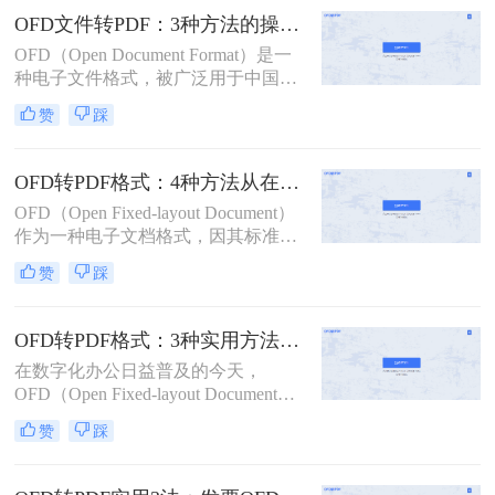
在不同平台和设备之间共享。那么
OFD文件转PDF：3种方法的操作步骤和文件大小限制！
OFD用什么软件转换成PDF呢？以下
OFD（Open Document Format）是一
是三种将OFD文件转换为PDF的有效
种电子文件格式，被广泛用于中国的
方法。
文档管理和电子出版领域。然而，有
赞
踩
时候我们需要将OFD文件转换为PDF
文件，以便在不同的操作系统、软件
和设备上共享和查看。那么ofd文件怎
OFD转PDF格式：4种方法从在线到桌面端的全路径对比！
么转pdf文件呢？下面将介绍三种简单
OFD（Open Fixed-layout Document）
的方法，帮助您将OFD文件转换为
作为一种电子文档格式，因其标准
PDF文件。
化、安全性和长期保存性等特点，在
赞
踩
政务、商务等领域得到了广泛应用。
然而，在某些场景下，我们可能需要
将OFD文件转换为PDF格式，以便更
OFD转PDF格式：3种实用方法按发票、合同、报告3种文件选！
好地分享、阅读和存档。那么OFD怎
在数字化办公日益普及的今天，
样转换成PDF格式呢？本文将为您介
OFD（Open Fixed-layout Document）
绍四种将OFD转换为PDF的方法。
作为一种新兴的电子文档格式，凭借
赞
踩
其良好的安全性和标准化特性，在电
子发票、电子证照等领域得到了广泛
应用。然而，PDF（Portable