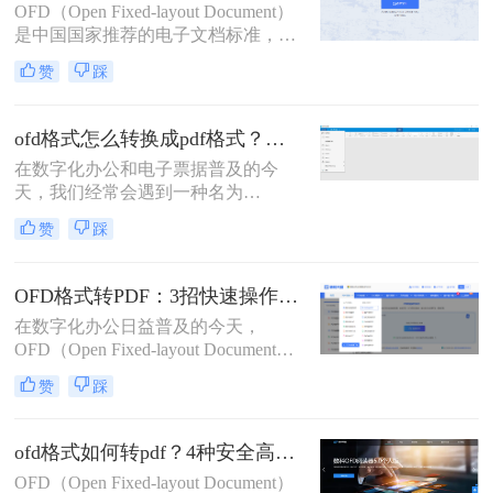
OFD（Open Fixed-layout Document）
种将OFD转换为PDF的方法。
是中国国家推荐的电子文档标准，广
泛应用于电子发票、电子公文等领
赞
踩
域。将OFD文件转换为PDF格式是常
见的需求，以便于在不同的设备和软
件中查看和编辑。那么ofd怎么转换
ofd格式怎么转换成pdf格式？精选高效方法详解与实战指南！
pdf文件格式呢？本文将详细介绍三种
在数字化办公和电子票据普及的今
将OFD文件转换为PDF的方法，帮助
天，我们经常会遇到一种名为
您轻松应对各种需求。
OFD（Open Fixed-layout Document）
赞
踩
格式的文件。它是由中国自主制定的
版式文档标准，广泛应用于电子发
票、电子公文、电子证照等领域。然
OFD格式转PDF：3招快速操作的关键步骤和格式校验技巧！
而，由于其兼容性远不及PDF，在向
在数字化办公日益普及的今天，
使用Adobe Acrobat Reader或其他国际
OFD（Open Fixed-layout Document）
通用PDF阅读器的同事、客户或机构
作为我国的国家标准版式文档格式，
分享文件时，转换OFD为PDF成为了
赞
踩
广泛应用于电子发票、公文等领域。
一个常见且必要的需求。那么ofd格式
但在跨平台传阅或打印时，兼容性更
怎么转换成pdf格式呢？
强的 .pdf 格式往往是首选。那么ofd格
ofd格式如何转pdf？4种安全高效实测方法（政务/财务专用指南）
式如何转换成pdf格式呢？本文为您梳
OFD（Open Fixed-layout Document）
理了三种实用的专业转换方案，助您