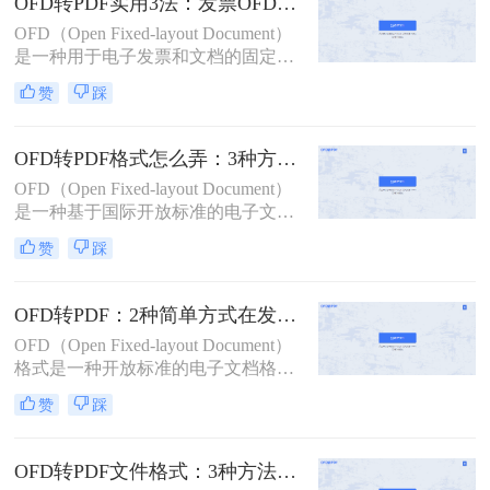
OFD转PDF实用3法：发票OFD和合同OFD的转换要点不同!
Document Format）格式因其广泛的兼
OFD（Open Fixed-layout Document）
容性和强大的文档保护能力，仍然受
是一种用于电子发票和文档的固定版
到广大用户的青睐。因此，将OFD转
式文件格式，广泛应用于中国的政府
换成PDF格式成为许多用户的迫切需
赞
踩
和企业中。然而，在实际使用中，有
求。那么ofd怎样转换成pdf格式呢？
时需要将OFD文件转换为更通用的
本文将介绍三种将OFD转换成PDF的
PDF格式，以便于跨平台共享和编
方法。
OFD转PDF格式怎么弄：3种方法的详细操作步骤和参数设置！
辑。那么OFD怎么转成PDF呢？本文
OFD（Open Fixed-layout Document）
将介绍三种实用的方法，帮助您轻松
是一种基于国际开放标准的电子文件
完成OFD到PDF的转换。
格式，主要用于电子文档的存储和交
赞
踩
换。然而，在某些情况下，我们可能
需要将OFD文件转换为PDF格式，以
便更好地与他人共享或进行编辑。那
OFD转PDF：2种简单方式在发票和合同上的转换差异！
么ofd转pdf格式怎么弄呢？本文将介
OFD（Open Fixed-layout Document）
绍三种将OFD转换为PDF的方法。
格式是一种开放标准的电子文档格
式，由中国国家标准化管理委员会制
赞
踩
定。在某些情况下，我们可能需要将
OFD文件转换为PDF格式，以便更好
地与他人共享或进行后续处理。那么
OFD转PDF文件格式：3种方法的操作门槛和格式兼容性对比！
ofd怎么转换成pdf呢？本文将介绍两