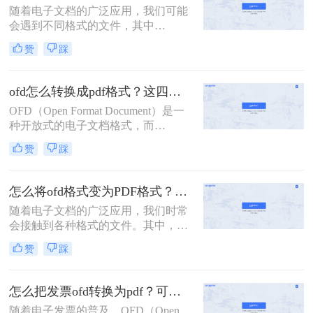
随着电子文档的广泛应用，我们可能
和出色的阅读体验，我们有时需要将
会遇到不同格式的文件，其中
OFD文件转化为PDF格式。本文将详
OFD（Open Fixed-layout Document）
细介绍如何将ofd文件转化为pdf 文件
赞
踩
格式是一种在电子公文、电子票据等
的几种方法。
领域广泛使用的电子文档格式。然
而，由于PDF（Portable Document
ofd怎么转换成pdf格式？这四个方法你应该知道！
Format）格式的通用性和跨平台兼容
OFD（Open Format Document）是一
性，很多时候我们需要将OFD文件转
种开放式的电子文档格式，而
换为PDF格式。下面，我将详细介绍
PDF（Portable Document Format）是
电脑上ofd文件如何转换成pdf格式的
赞
踩
一种便携式文档格式。如果你遇到需
几种方法。
要将OFD文件转换为PDF格式的情
况，可以采取一些简单的方法来实
怎么将ofd格式变为PDF格式？教你三种方法，3秒就能轻松搞定！
现。那么OFD怎么转换成PDF格式
随着电子文档的广泛应用，我们时常
呢？在本文中，我们将介绍几种常见
会接触到各种格式的文件。其中，
的转换方法，让你轻松实现OFD到
OFD（Open Fixed-layout Document）
PDF的格式转换。
赞
踩
格式在电子公文、电子发票等领域有
着广泛的应用。然而，由于
PDF（Portable Document Format）格
怎么把发票ofd转换为pdf？可以试试这2种方法！
式的跨平台兼容性和良好的阅读体
随着电子发票的普及，OFD（Open