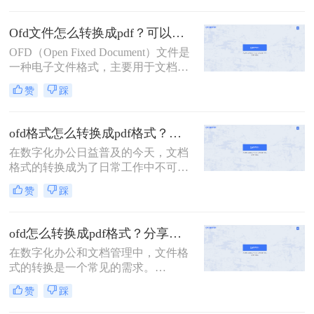
到了广泛应用。然而，许多用户对于
如何打开OFD文件仍感到困惑。那么
Ofd文件怎么转换成pdf？可以试试这3种方法！
ofd文件怎么打开呢？本文将详细介绍
OFD（Open Fixed Document）文件是
三种打开OFD文件的方法。
一种电子文件格式，主要用于文档的
存储、阅读、交换和打印等。然而，
赞
踩
由于OFD格式的普及程度相对较低，
很多用户可能需要将其转换为更为通
用的PDF格式以便于分享、编辑或存
ofd格式怎么转换成pdf格式？试试这三个方法转换！
档。那么Ofd文件怎么转换成pdf呢？
在数字化办公日益普及的今天，文档
以下将详细介绍几种将OFD文件转换
格式的转换成为了日常工作中不可或
为PDF的方法。
缺的一环。OFD（Open Fixed
赞
踩
Document）作为一种专为电子文档设
计的格式，虽然具有诸多优点，如格
式固定、易于长期保存等，但在某些
ofd怎么转换成pdf格式？分享转换ofd的三个方法！
场合下，我们仍然需要将其转换为更
在数字化办公和文档管理中，文件格
为通用的PDF格式，以便于文件的共
式的转换是一个常见的需求。
享、查阅和打印。本文将详细介绍ofd
OFD（Open Financial Document）是
格式怎么转换成pdf格式，并提供实用
赞
踩
一种国家电子文档标准格式，主要应
的操作指南。
用于电子发票等领域。然而，由于