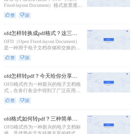
验，许多用户希望将OFD格式文件转
Fixed-layout Document）格式发票逐渐
换为PDF格式。那么怎么将ofd格式变
成为了一种常见的电子发票格式。然
为PDF格式呢？本文将介绍几种将
赞
踩
而，由于PDF（Portable Document
OFD格式文件转换为PDF格式的方
Format）格式的通用性和稳定性，许
法。
多用户需要将OFD发票转换为PDF格
ofd怎样转换成pdf格式？这三种方法轻松实现转换！
式以便于查看、存储和分享。那么怎
OFD（Open Fixed-layout Document）
么把发票OFD转换为PDF呢？本文将
是一种用于电子文档存储和交换的格
介绍几种将OFD发票转换为PDF的方
式，广泛应用于发票、合同等正式文
法。
赞
踩
件的电子化处理。然而，由于
PDF（Portable Document Format）格
式的广泛兼容性和稳定性，许多用户
ofd怎样转pdf？今天给你分享这三个方法！
需要将OFD文件转换为PDF格式以便
OFD格式作为一种新兴的电子文档格
于查看、分享和存档。那么OFD怎样
式，在各行各业中得到了广泛应用。
转换成PDF格式呢？本文将详细介绍
然而，在实际使用中，我们经常遇到
几种将OFD转换成PDF格式的方法。
赞
踩
需要将OFD文件转换为PDF格式的情
况，以便更好地与他人共享和阅读。
那么，OFD怎样转PDF呢？本文将为
ofd格式如何转pdf？三种简单方法教你搞定！
您介绍三种方法，帮助您轻松实现
OFD格式作为一种新兴的电子文档标
OFD文档格式的转换。
准，其优势在于支持更丰富的样式、