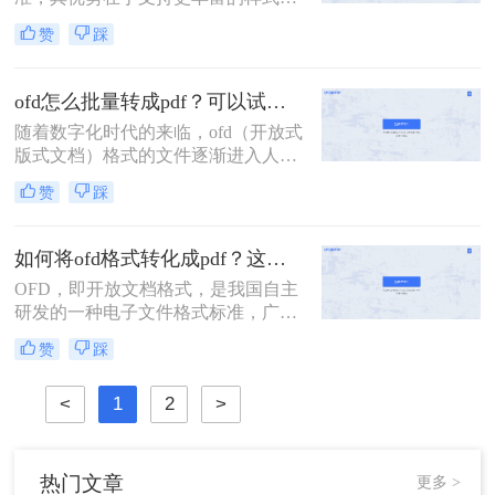
更复杂的布局和更高的安全性。然
赞
踩
而，由于其适用范围较窄，很多人在
使用OFD格式的文件时常常遇到无法
打开或无法编辑的问题。为了解决这
ofd怎么批量转成pdf？可以试试这二种方法！
一困扰，我们可以将OFD格式文件转
随着数字化时代的来临，ofd（开放式
为广为流行的PDF格式，以便更好地
版式文档）格式的文件逐渐进入人们
与他人共享和处理。那么OFD格式如
的视野。然而，由于ofd格式在某些情
何转PDF呢？本文将为大家介绍三种
赞
踩
况下的兼容性和查阅便利性不如PDF
非常简单且高效的方法，让你轻松将
格式，因此将ofd文件批量转换为PDF
OFD格式转成PDF。让我们一起来看
格式成为了一个常见的需求。那么ofd
看吧！
如何将ofd格式转化成pdf？这两种方法轻松实现转换！
怎么批量转成pdf呢？本文将介绍两种
OFD，即开放文档格式，是我国自主
实用的方法，帮助您轻松实现ofd文件
研发的一种电子文件格式标准，广泛
的批量转换。
应用于电子发票、电子公文等领域。
赞
踩
然而，由于PDF格式具有更好的兼容
性和稳定性，很多时候我们需要将
<
1
2
>
OFD文件转换成PDF格式。那么如何
将ofd格式转化成pdf呢？下面将介绍
两种将OFD文件转换成PDF格式的方
法。
热门文章
更多 >