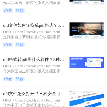
作为我国自主研发的版式文档国家标
轻松解决排版错乱、无法打开等痛
准（GB/T 33190-2016），已全面应用
点。
赞
踩
于政府公文、电子发票、招投标文件
等严肃场景。然而，因PDF具备全球
通用性与跨平台兼容优势，将OFD安
ofd文件如何转换成pdf格式？5种安全高效实测方法（政务/财务专用指南）
全、精准转换为PDF成为政务人员、
OFD（Open Fixed-layout Document）
财务工作者、法务专员的高频刚需。
是我国自主研制的版式文档国家标准
（GB/T 33190-2016），已全面应用于
赞
踩
政府公文、电子发票、招投标文件等
严肃场景。然而，因PDF具备全球通
用性与跨平台兼容优势，将OFD安
ofd格式转pdf用什么软件？5种实测有效方法（附安全指南+格式校验）
全、精准转换为PDF成为政务人员、
OFD（Open Fixed-layout Document）
财务工作者、法务专员的高频刚需
作为我国自主研发的版式文档国家标
准（GB/T 33190-2016），已深度应用
赞
踩
于政府公文、电子发票、招投标文件
等严肃场景。然而，因PDF具备全球
通用性、跨平台兼容性及更广泛的阅
ofd文件怎么打开？三种安全可靠方法详解！
读器支持，将OFD安全、精准地转换
OFD（Open Fixed-layout Document）
为PDF成为政务人员、财务工作者、
作为中国电子文档国家标准格式，已
法务专员的高频刚需。