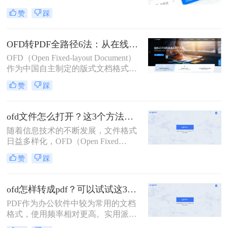
广泛应用于政府公文、电子发票及金
赞
踩
融票据等场景。许多用户在接收OFD
文件后，因缺乏合适工具而无法查
看，导致工作效率大幅降低。那么ofd
OFD转PDF全路径6法：从在线秒转到批量处理，按需选！
文件怎么打开呢？本文精选三种经验
OFD（Open Fixed-layout Document）
证的实用方法，聚焦官方或通用解决
作为中国自主制定的版式文档格式标
方案。助您快速解决OFD文件打开难
准，在电子发票、电子公文、政务文
题。方法均经过实测验证，操作简
赞
踩
档等领域应用广泛。然而，PDF凭借
单、安全无风险，无需额外付费，适
其跨平台兼容性、通用性和长期存档
合各类用户场景。
优势，成为文档共享与流转的理想格
ofd文件怎么打开？这3个方法可以试试！
式。
随着信息技术的不断发展，文件格式
日益多样化，OFD（Open Fixed
Document）作为一种新型电子文档格
赞
踩
式，在税务、财务等特定领域得到了
广泛应用。然而，由于其专业性和相
对较低的普及率，许多用户可能不清
ofd怎样转成pdf？可以试试这3种方法！
楚如何打开OFD文件。那么ofd文件怎
PDF作为办公软件中较为常用的文档
么打开呢？本文将详细介绍几种打开
格式，使用频率相对更高。实用派小
OFD文件的方法，帮助用户轻松应对
编今天就教大家ofd怎样转成pdf，操
这一挑战。