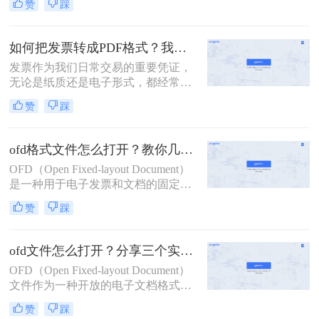
赞
踩
作流程简单，一起来试下吗？
如何把发票转成PDF格式？我来教你三个方法！
发票作为我们日常交易的重要凭证，
无论是纸质还是电子形式，都经常需
要保存和传输。为了方便管理和查
赞
踩
阅，将发票转换为PDF格式成为了一
个常见的需求。那么如何把发票转成
PDF格式呢？下面将介绍三种简便的
ofd格式文件怎么打开？教你几个ofd怎么转换成jpg的小妙招
方法，帮助您轻松将发票转为PDF格
OFD（Open Fixed-layout Document）
式。
是一种用于电子发票和文档的固定版
式文件格式，广泛应用于中国的政府
赞
踩
和企业中。由于其专业性和安全性，
OFD文件通常需要特定的阅读器来打
开和查看。此外，有时需要将OFD文
ofd文件怎么打开？分享三个实用打开方式！
件转换为更通用的JPG格式，以便于
OFD（Open Fixed-layout Document）
查看和分享。本文将详细介绍ofd格式
文件作为一种开放的电子文档格式，
文件怎么打开，并将其转换为JPG格
因其不依赖于特定软件或硬件平台的
式。
赞
踩
特性，在政务、企业、教育等领域得