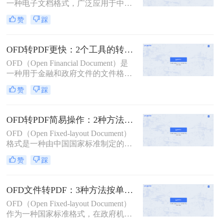
一种电子文档格式，广泛应用于中国
政府部门和一些企事业单位的文档传
赞
踩
输和保存中。然而，由于
PDF（Portable Document Format）格
式的广泛兼容性和稳定性，很多场合
OFD转PDF更快：2个工具的转换速度和批量处理能力对比！
下我们需要将OFD文件转换为PDF格
OFD（Open Financial Document）是
式。那么ofd文件如何转换成pdf格式
一种用于金融和政府文件的文件格
呢？下面将介绍几种常用的OFD转
式，而PDF（Portable Document
PDF的方法，帮助您轻松完成转换任
赞
踩
Format）是一种通用的文件格式。在
务。
某些情况下，我们需要将OFD文件转
换为PDF文件格式以更好地满足我们
OFD转PDF简易操作：2种方法的快捷流程和格式校验！
的需求。
OFD（Open Fixed-layout Document）
格式是一种由中国国家标准制定的电
子文件格式，主要用于政府和企业之
赞
踩
间的电子公文交换。然而，在日常使
用中，我们可能会遇到需要将OFD文
件转换成更通用的PDF格式的情况。
OFD文件转PDF：3种方法按单文件和批量场景选！
那么OFD如何转成PDF呢？本文将介
OFD（Open Fixed-layout Document）
绍两种将OFD文件转换为PDF文件的
作为一种国家标准格式，在政府机
有效方法，帮助您轻松完成文件转