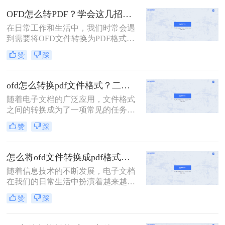
PDF（Portable Document Format）格
OFD怎么转PDF？学会这几招，一分钟轻松解决！
式的广泛使用和兼容性，有时我们需
在日常工作和生活中，我们时常会遇
要将OFD文件转换为PDF格式。那么
到需要将OFD文件转换为PDF格式的
ofd怎么转换成pdf格式呢？本文将介
情况。OFD作为一种电子文件格式，
绍几种将OFD文件转换为PDF格式的
赞
踩
虽然在一些特定领域有其独特的优
方法。
势，但在通用性和兼容性方面，PDF
格式无疑是更为广泛接受的。那么
ofd怎么转换pdf文件格式？二招教你从图片提取文字！
OFD怎么转PDF呢？下面，我将详细
随着电子文档的广泛应用，文件格式
介绍四种高效的OFD转PDF的方法，
之间的转换成为了一项常见的任务。
帮助您轻松应对这一需求。
OFD（Open Fixed-layout Document）
赞
踩
作为一种电子文件格式，在某些特定
领域如电子政务中得到了广泛使用。
然而，由于PDF（Portable Document
怎么将ofd文件转换成pdf格式？这三种转换方法快来看！
Format）格式的通用性和稳定性，很
随着信息技术的不断发展，电子文档
多用户需要将OFD文件转换为PDF格
在我们的日常生活中扮演着越来越重
式以便于分享和阅读。那么ofd怎么转
要的角色。OFD（Open Fixed-layout
换pdf文件格式呢？本文将介绍几种常
赞
踩
Document）格式作为一种电子文档格
见的OFD转PDF的方法，帮助用户轻
式，在某些特定领域有着广泛的应
松完成文件格式转换。
用。然而，由于PDF（Portable