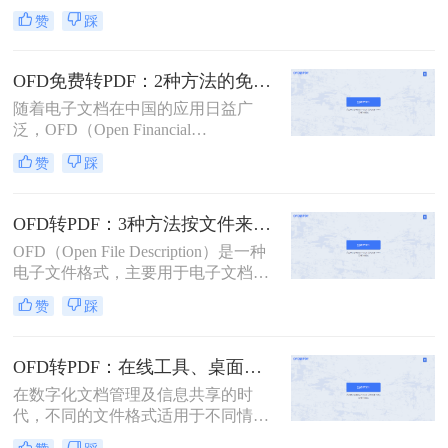
构、企事业单位中广泛应用。然而，
换。
赞
踩
由于其特殊性，有时我们需要将其转
换为更为广泛支持的PDF格式。那么
ofd文件如何转换成pdf格式呢？本文
OFD免费转PDF：2种方法的免费额度和文件安全对比！
将介绍三种将OFD文件转换为PDF格
随着电子文档在中国的应用日益广
式的方法。
泛，OFD（Open Financial
Document）格式作为中国国家标准的
赞
踩
电子发票格式，其重要性逐渐凸显。
然而，在某些情况下，用户可能需要
将OFD文件转换为更通用的PDF格
OFD转PDF：3种方法按文件来源（邮件/政务平台/扫描件）选！
式，以便于跨平台共享和阅读。那么
OFD（Open File Description）是一种
ofd文件如何免费转换成pdf格式呢？
电子文件格式，主要用于电子文档的
为了帮助大家更好地完成这一任务，
存储和交换。然而，有时候我们需要
本文将介绍两种免费的方法，让您轻
赞
踩
将OFD文件转换成PDF格式，以便更
松实现OFD到PDF的转换。
好地与他人共享或进行编辑。那么ofd
文件如何转换成pdf格式呢？本文将为
OFD转PDF：在线工具、桌面软件和数科阅读器，哪个更适合你！
您介绍三种简单的方法，帮助您将
在数字化文档管理及信息共享的时
OFD文件转换为PDF格式。
代，不同的文件格式适用于不同情
境。开放式文档格式（OFD）是中国