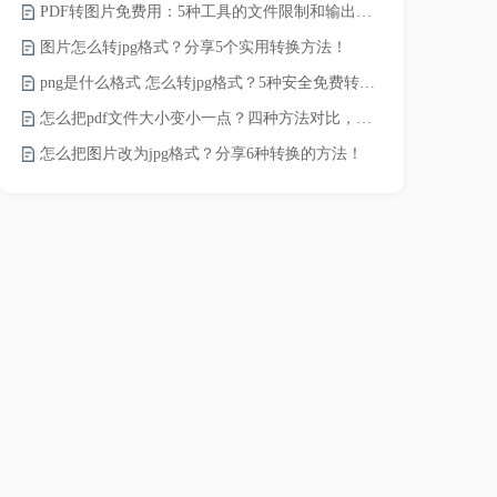
PDF转图片免费用：5种工具的文件限制和输出质量对比！
JPG怎么压
图片怎么转jpg格式？分享5个实用转换方法！
png是什么格式 怎么转jpg格式？5种安全免费转换方法全解析！
电脑上怎么压
怎么把pdf文件大小变小一点？四种方法对比，一看就懂！
如何压缩视频
怎么把图片改为jpg格式？分享6种转换的方法！