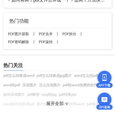
如何将两个pdf文件合并成一个？这两个方法快速解决，简单方便！
●
热门功能
PDF图片获取
丨
PDF合并
丨
PDF拆分
丨
PDF密码解除
丨
PDF旋转
丨
热门关注
pdf怎么转换成word
pdf怎么转换成jpg图片
word怎么转pdf
word转pdf
压缩图片
怎么压缩图片
pdf转word免费的软件
如何压缩图片
pdf解密
png转jpg
pdf转换ppt
展开全部 ∨
word如何转换成pdf
图片转换格式
pdf如何转word
pdf格式转换
在线pdf转换成word
pdf转图片
pdf怎么转换成jpg图片
图片转pdf