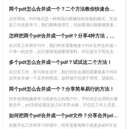
里面呢？下面将介绍两种简单实用的方法，帮助你轻松将两个
两个pdf怎么合并成一个？二个方法教你快速合并！
PDF发票合并成一个文件。
众所周知，PDF格式是一种使我们能够轻松传输的格式，无论
是工作还是学习，我们都将使用它，但如果我们能掌握更多的
PDF操作技巧，这对提高我们的工作效率是一件很有好处的
怎样把两个pdf合并成一个pdf？分享4种方法，简单又高效！
事，因此，今天我们要讲的是，如何两个pdf怎么合并成一个，
如果你也想要知道合并pdf文档这种技巧，就来看看吧！
在日常工作和学习中，我们时常需要将多个PDF文件合并成一
2、打开链接进入PDF合并界面，需要注意的是，如
个单一的文件，以方便阅读或整理资料。不论是出于简化文档
果有密码保护的话，需要去除密码保护在上传文件
管理的需求，还是为了更好地呈现信息，学会怎样把两个pdf合
多个pdf怎么合并成一个pdf？试试这二个方法！
并成一个pdf都是非常实用的技能。本文将介绍几种简单有效的
哦。
方法，帮助您轻松实现PDF文件的合并。
在日常工作、学习和生活中，我们经常会遇到需要将多个PDF
文件合并成一个文件的情况。这样做不仅便于管理，还能在分
享、打印或存档时提高效率。那么多个pdf怎么合并成一个pdf
两个pdf怎么合并成一个？分享简单易行的方法！
呢？本文将详细介绍几种常用的方法，帮助你轻松地将多个
PDF合并成一个PDF。
经常使用电脑来学习或者办公的用户们，平时肯定会用到大量
的文件，pdf文档在最近这几年非常火爆，不仅仅工作人员喜欢
使用，包括很多学生和老师也很喜欢用这种文档。在使用pdf文
如何把两个pdf合并成一个pdf文件？分享合并pdf的三个方法！
档的时候，我们会把不同的文件保存到多个pdf文档中，不过文
件内容分散了也会遇到一些问题，这时我们可以把pdf文档合并
在数字化工作和学习环境中，经常需要将两个或更多的PDF文
到一起，那么两个pdf怎么合并成一个呢？