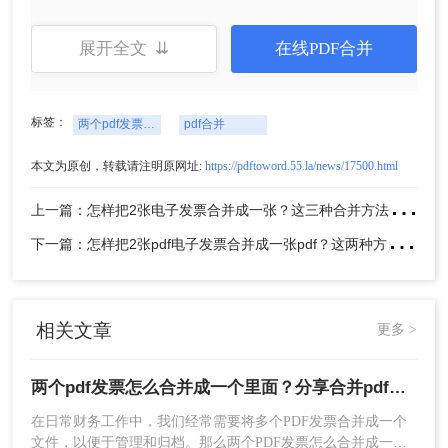
展开全文 ⇊
在线PDF合并
这种方法的好处是可以保留原始发票的格式和布
局，合并后的文件质量较高。同时，专业的PDF编
辑软件通常还提供了丰富的编辑功能，如添加水
标签：
印、裁剪页面等，可以根据需求进行进一步的调
两个pdf发票怎么合并成一个里面
pdf合并
整。
本文为原创，转载请注明原网址:
https://pdftoword.55.la/news/17500.html
方法二：使用在线
PDF合并
工具
上
一篇：怎样把2张电子发票合并成一张？这三种合并方法学习一下!
下
一篇：怎样把2张pdf电子发票合并成一张pdf？这两种方法很实用！
如果你不想安装额外的软件，或者需要在没有安装
PDF编辑软件的环境下进行合并操作，那么在线
PDF合并工具是一个很好的选择。下面以转转大师
在线PDF合并操作为例。
相关文章
更多 >
操作如下：
1、打开在线PDF合并：
https://pdftoword.55.la/merge-pdf/
两个pdf发票怎么合并成一个里面？分享合并pdf的二个方法！
在日常财务工作中，我们经常需要将多个PDF发票合并成一个
文件，以便于管理和归档。那么两个PDF发票怎么合并成一个