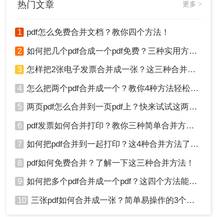
热门文章
更多 >
文件合并成一个。本文将为你提供如何将两个pdf文件合并成一
总结：
个方法介绍，帮助你轻松完成这项任务。
1
pdf怎么免费合并文档？教你四个方法！
以上就是两个pdf发票怎么合并成一个里面的方法介
绍了。无论是使用专业的PDF编辑软件还是在线
2
如何把几个pdf合成一个pdf免费？三种实用方法分享！
PDF合并工具，都可以轻松地将两个PDF发票合并
3
怎样把2张电子发票合并成一张？这三种合并方法学习一下!
成一个文件。选择哪种方法取决于你的个人喜好和
使用环境。无论你选择哪种方法，都应该注意保护
4
怎么把两个pdf合并成一个？教你4种方法轻松完成合并！
个人信息和文件安全，确保合并后的文件符合你的
要求。希望这篇文章对你有所帮助！
5
两页pdf怎么合并到一页pdf上？快来试试这两种方法吧！
6
pdf发票如何合并打印？教你三种简单合并方法！
7
如何把pdf合并到一起打印？这4种合并方法了解一下！
8
pdf如何免费合并？了解一下这三种合并方法！
9
如何把多个pdf合并成一个pdf？这四个方法能帮助大家！
10
三张pdf如何合并成一张？简单易操作的3个方法！