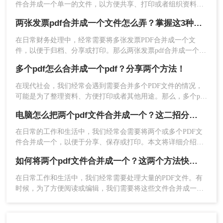
件合并成一个单一的文件，以方便共享、打印或者组织资料。
3、上传需要合并的PDF文件，然后点击开始转换即
不论是学术论文、报告还是合同文件，合并PDF文件能够使你
可。
两张发票pdf合并成一个文件怎么弄？掌握这3种方法轻松合并！
的文档管理更加简洁高效。本文将指导你如何把两个pdf合并成
一个pdf文件，轻松实现PDF文件的合并。
在日常财务处理中，经常需要将多张发票PDF合并成一个文
件，以便于归档、分享或打印。那么两张发票pdf合并成一个文
件怎么弄呢？本文将介绍三种将两张发票PDF合并成一个文件
多个pdf怎么合并成一个pdf？分享两个方法！
的方法。
在现代社会，我们经常会遇到需要合并多个PDF文件的情况，
可能是为了整理资料、方便打印或者其他用途。那么，多个pdf
怎么合并成一个pdf呢？本文将为您介绍几种方法，供您选择。
电脑怎么把两个pdf文件合并成一个？这二招分分钟解决！
在日常的工作和生活中，我们经常会需要将两个或多个PDF文
件合并成一个，以便于分享、保存或打印。本文将详细介绍电
4、合并成功，点击立即下载就完成了。
脑怎么把两个pdf文件合并成一个，帮助您轻松完成这项任务。
这种方法简单方便，无需安装任何软件，只需在浏
如何将两个pdf文件合并成一个？这两个方法快速解决，简单方便！
览器中即可完成操作。但需要注意的是，由于是在
在日常工作和生活中，我们经常需要处理大量的PDF文件。有
线操作，需要确保上传和下载的文件安全，避免泄
时候，为了方便阅读或编辑，我们需要将这些文件合并成一
露个人信息。同时，不同的在线工具可能在功能和
个。虽然手动复制和粘贴可以完成这项任务，但对于较大的
效果上有所差异，你可以根据自己的需求选择合适
PDF文件或需要精确对齐的情况，手动操作可能不太可行。幸
的工具。
运的是，有许多工具和技术可以帮助我们将两个或更多的PDF