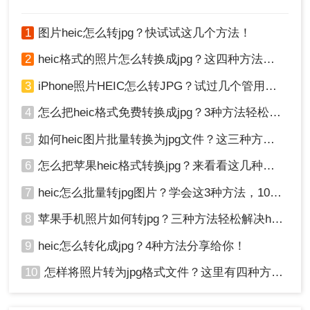
式的照片容量小很多，方便储存。那
如果自己手中的照片不是JPG格式，
1
图片heic怎么转jpg？快试试这几个方法！
heic如何转jpg？和转转师妹一起来学
学吧！
2
heic格式的照片怎么转换成jpg？这四种方法快速转换格式！
3
iPhone照片HEIC怎么转JPG？试过几个管用的方法！
4
怎么把heic格式免费转换成jpg？3种方法轻松解决，原来这么简单！
5
如何heic图片批量转换为jpg文件？这三种方法快速转换格式！
6
怎么把苹果heic格式转换jpg？来看看这几种方法吧！
7
heic怎么批量转jpg图片？学会这3种方法，10秒转换上百张图片。
8
苹果手机照片如何转jpg？三种方法轻松解决heic图片转换！
9
heic怎么转化成jpg？4种方法分享给你！
10
怎样将照片转为jpg格式文件？这里有四种方法！