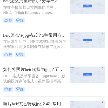
heic怎么批量转jpg？分享三种常用的转换方法！
对于使用Windows系统的用户来说，
在数字摄影和日常图像处理中，
可能会遇到无法直接打开或编辑HEIC
HEIC（High Efficiency Image
图片的问题。那么电脑上如何把heic
Format）作为一种高效的图像格式，
图片更换格式呢？本文将介绍四种将
赞
踩
因其出色的压缩率和图像质量而备受
HEIC图片更换格式的方法。
欢迎，特别是在苹果设备中广泛应
用。然而，这种格式在非苹果设备或
heic怎么转jpg格式？5种常用方法详细解析！
某些应用程序中可能不被直接支持，
在日常生活中，HEIC格式因其高效的
因此需要将HEIC批量转换为更通用的
压缩率和高质量图像存储被广泛应用
JPG格式。那么heic怎么批量转jpg
于苹果设备中。然而，由于其兼容性
呢？本文将介绍三种将HEIC批量转换
赞
踩
较差，许多老旧设备或平台无法直接
为JPG的高效方法。
打开HEIC文件。为了满足跨设备查
看、分享的需求，将HEIC转换为通用
如何将照片heic转换为jpg？五种常用方法详解！
的JPG格式成为常见操作。那么heic怎
HEIC格式是苹果设备（如iPhone）默
么转jpg格式呢？以下是几种常用方法
认的照片存储格式，虽然压缩率高、
的详细解析，帮助您高效完成转换。
画质优秀，但兼容性较差，许多软件
赞
踩
或平台无法直接打开。而JPG格式因
其广泛的兼容性和便捷的分享特性，
成为更通用的选择。那么如何将照片
照片heif怎么转成jpg？4种常用方法详解！
heic转换为jpg呢？以下是五种常用方