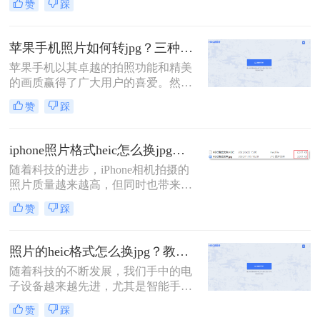
赞
踩
色的摄影功能。然而，有时候我们可
能需要将iPhone拍摄的照片转换为其
他格式，比如JPG。本文将为您介绍
苹果手机照片如何转jpg？三种方法轻松解决heic图片转换！
iphone照片怎么转jpg格式，以便更好
苹果手机以其卓越的拍照功能和精美
地管理和共享您的珍贵照片。
的画质赢得了广大用户的喜爱。然
而，由于苹果设备默认的照片格式是
赞
踩
HEIC（High Efficiency Image
Container），这种格式在某些设备和
平台上可能不如JPG（JPEG）格式普
iphone照片格式heic怎么换jpg？教你4招，快速转换！
及和兼容。因此，很多用户需要将苹
随着科技的进步，iPhone相机拍摄的
果手机上的照片转换为JPG格式以满
照片质量越来越高，但同时也带来了
足不同的需求。那么苹果手机照片如
一个问题，那就是照片格式的多样
何转jpg呢？本文将介绍几种简单的方
赞
踩
性。iPhone默认使用HEIC格式来保存
法，帮助你轻松实现苹果手机照片到
照片，这种格式具有较高的压缩率和
JPG格式的转换。
图像质量，但在一些设备和平台上可
照片的heic格式怎么换jpg？教你4招，无损转换！
能不被广泛支持。因此，将HEIC格式
随着科技的不断发展，我们手中的电
转换为JPG格式成为了一个常见的需
子设备越来越先进，尤其是智能手
求。本文将详细介绍iphone照片格式
机，其拍照功能日益强大。然而，这
heic怎么换jpg。
赞
踩
也带来了一些新的问题。对于使用苹