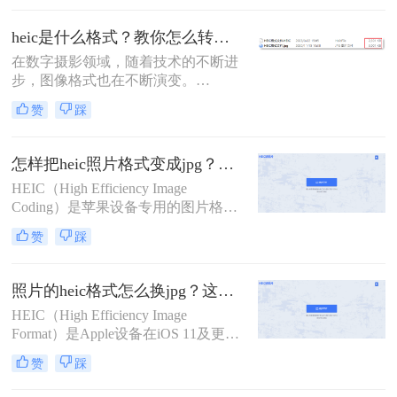
性，许多传统的图片处理软件并不直
接支持。那么heic是什么格式怎么转
heic是什么格式？教你怎么转换成jpg方法！
换jpg呢？本文将介绍四种将HEIC文
在数字摄影领域，随着技术的不断进
件转换为JPG格式的方法，帮助您轻
步，图像格式也在不断演变。
松实现这一目标。
HEIC（High Efficiency Image
赞
踩
Container），即高效图像容器格式，
便是这一演变过程中的一个重要产
物。它作为苹果公司在iOS 11及后续
怎样把heic照片格式变成jpg？分享2种实用方法！
版本中引入的默认图像格式，旨在通
HEIC（High Efficiency Image
过更高效的压缩算法来节省存储空
Coding）是苹果设备专用的图片格
间，同时保持图像的高品质。
式，具有高效压缩率和良好的图像质
赞
踩
量。然而，由于该格式主要在苹果设
备中广泛使用，Windows用户或非苹
果设备用户可能会遇到无法直接打开
照片的heic格式怎么换jpg？这二种方法轻松转换！
或编辑HEIC图片的问题。那么怎样把
HEIC（High Efficiency Image
heic照片格式变成jpg呢？本文将介绍
Format）是Apple设备在iOS 11及更高
两种将HEIC照片格式转换成JPG的方
版本中引入的一种新型图像格式，旨
法。
赞
踩
在通过HEVC（High Efficiency Video
Coding）编解码器实现更高效的图像