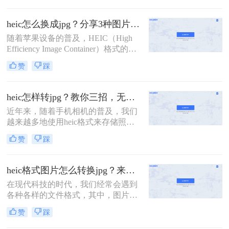
果设备的用户来说，他们可能会遇到
HEIC格式的图片。这种格式是苹果
heic怎么换成jpg？分享3种图片格式转换方法！
iOS 11及更高版本新推出的一种图片
随着苹果设备的普及，HEIC（High
格式，采用新的HEIC图片处理技术，
Efficiency Image Container）格式的图
可以在保证照片质量的前提下，占用
片逐渐进入了我们的视野。然而，由
系统更少的储存空间
赞
踩
于这种格式的特殊性和兼容性问题，
很多非苹果设备或软件可能无法直接
打开或编辑HEIC格式的图片。因此，
heic怎样转jpg？教你三招，无损转换！
将HEIC转换成JPG格式成为了一个常
近年来，随着手机相机的普及，我们
见的需求。那么heic怎么换成jpg呢？
越来越多地使用heic格式来存储照
本文将为您介绍三种实用的方法，帮
片。然而，与传统的jpg格式相比，
助您轻松完成HEIC到JPG的转换。
赞
踩
heic格式的兼容性较差，不支持的设
备无法打开这些照片。为了解决heic
怎样转jpg问题，本文将向您介绍三种
heic格式图片怎么转换jpg？来看看这三种简单的方法详解！
简单而有效的方法，帮助将heic格式
在现代科技的时代，我们经常会遇到
的照片转换为常用的jpg格式。
各种各样的文件格式，其中，图片格
式也是其中之一。HEIC（High
赞
踩
Efficiency Image File Format）格式作
为一种新的图片格式，相较于传统的