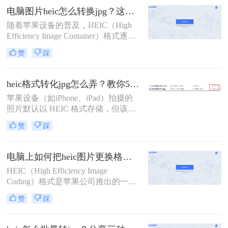
压缩。然而，由于HEIC格式的兼容性
电脑图片heic怎么转换jpg？这里有2个好方法分享！
在非Apple设备上较差，许多用户需
随着苹果设备的普及，HEIC（High
要将HEIC格式的照片转换为JPG格
Efficiency Image Container）格式逐渐
式。那么照片的heic格式怎么换jpg
成为iPhone和iPad等设备默认保存照
呢？本文将介绍两种将HEIC格式照片
赞
踩
片的方式。然而，由于该格式在非苹
转换为JPG格式的方法。
果系统上的兼容性较差，许多用户需
要将HEIC文件转换为更常见的JPG格
heic格式转化jpg怎么弄？教你5种常用方法！
式以便于跨平台使用。那么电脑图片
苹果设备（如iPhone、iPad）拍摄的
heic怎么转换jpg呢？本文将介绍两种
照片默认以 HEIC 格式存储，但该格
适用于Windows和Mac电脑用户的
式在非苹果设备或部分软件中可能无
HEIC转JPG的方法。
赞
踩
法直接打开。那么heic格式转化jpg怎
么弄呢？本文将从5种常用方法，助
您快速完成格式转换。
电脑上如何把heic图片更换格式？教你四种转换方法！
HEIC（High Efficiency Image
Coding）格式是苹果公司推出的一种
高效图像编码格式，主要用于iOS设
赞
踩
备上拍摄的照片和视频。由于其高效
的压缩技术和良好的图像质量，HEIC
格式逐渐在苹果用户中普及。然而，