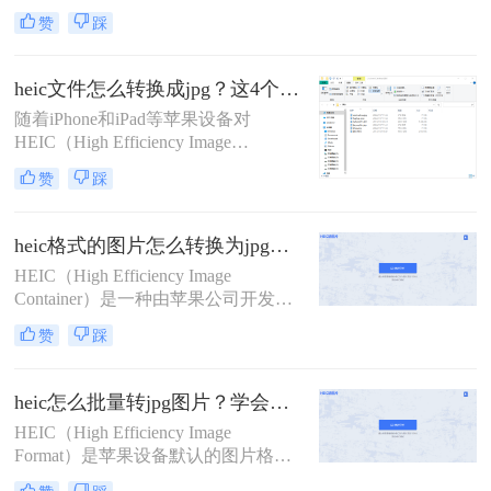
种新的图像格式——高效图像编码
求。那么heic照片怎么转换jpg呢？本
赞
踩
（High Efficiency Image Format, 简称
文将详细介绍几种将HEIC照片转换为
HEIC）。HEIC 格式利用了高效的图
JPG格式的方法。
像压缩技术，可以在保持高质量的同
heic文件怎么转换成jpg？这4个方法帮你解决问题！
时占用更少的存储空间。然而，这种
​随着iPhone和iPad等苹果设备对
格式并不被所有设备和软件所支持，
HEIC（High Efficiency Image
这给一些用户带来了不便。
Format）格式的支持，越来越多的用
赞
踩
户开始接触到这种高效的图像文件格
式。HEIC文件相比于传统的JPEG格
式，能够在保持同等图像质量的同
heic格式的图片怎么转换为jpg格式？教你4招简便的转换方法！
时，占用更少的存储空间。然而，由
HEIC（High Efficiency Image
于兼容性问题，许多非苹果设备和软
Container）是一种由苹果公司开发的
件并不支持HEIC格式。因此，将
图片容器格式，主要用于iOS设备和
HEIC文件转换为更通用的JPG格式，
赞
踩
macOS系统中，具有高效压缩和节省
成为了一个常见的需求。那么heic文
存储空间的特点。然而，由于HEIC格
件怎么转换成jpg呢？本文将详细介绍
式的普及度相对较低，许多非苹果设
几种将HEIC文件转换为JPG的方法。
heic怎么批量转jpg图片？学会这3种方法，10秒转换上百张图片。
备或软件可能无法直接支持该格式。
HEIC（High Efficiency Image
Format）是苹果设备默认的图片格
式，虽然节省存储空间，但兼容性较