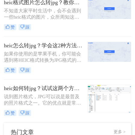
heic格式图片怎么转jpg？教你二种简单的免费转换方法！
式等功能。相比于JPEG，HEIC格式
不知道大家平时生活中，会不会遇到
图片在存储相同图片质量的情况下，
一些heic格式的图片，众所周知这是
可以节省大量的存储空间。怎么把
iOS系统特有的一种图片格式存储方
heic格式转换成jpg？虽然HEI
赞
踩
式。 这种格式的图片也只有在苹果手
机上才能查看，但是有时候总会遇到
在其他设备查看的情况，这个时候就
heic怎么转jpg？学会这2种方法，轻松打开heic格式照片！
需要将heic格式转换成常见的jpg格式
如果你使用的是苹果手机，你可能会
了。
遇到将HEIC格式转换为JPG格式的问
题。虽然HEIC格式在保存图像时可以
赞
踩
节省大量存储空间，但不是所有设备
都支持该格式。以下是heic怎么转jpg
的方法，可以帮助你将HEIC格式转换
heic如何转jpg？试试这两个方法，高效转换，一键解决！
为JPG格式。
说到图片格式，JPG可以说是最普及
的照片格式之一。它的优点就是常用
和通用，因此是所有设备都支持的画
赞
踩
片格式！无论是手机、相机、电脑，
都能正常打开此格式的图片，是一种
非常方便的照片格式。不仅如此，
热门文章
更多 >
JPG格式的容量也很小，要比RAW格