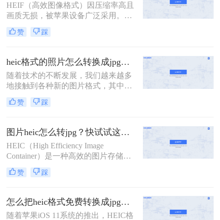
HEIF（高效图像格式）因压缩率高且
法，适合不同场景和用户需求。
画质无损，被苹果设备广泛采用。然
而，其兼容性较差，尤其在非苹果设
赞
踩
备或部分平台上难以直接使用。那么
照片heif怎么转成jpg呢？本文将介绍
多种主流转换方法，帮助用户快速将
heic格式的照片怎么转换成jpg？这四种方法快速转换格式！
HEIF/HEIC格式转换为通用性更强的
随着技术的不断发展，我们越来越多
JPG格式。
地接触到各种新的图片格式，其中
HEIC格式就是近年来逐渐流行起来的
赞
踩
一种。然而，由于这种格式的特殊
性，许多传统的图片处理软件并不直
接支持。因此，本文将详细介绍heic
图片heic怎么转jpg？快试试这几个方法！
格式的照片怎么转换成jpg，以满足不
HEIC（High Efficiency Image
同场景下的需求。
Container）是一种高效的图片存储格
式，由苹果公司开发，主要用于iOS
赞
踩
设备和macOS系统中。然而，由于其
相对较新，许多设备和软件尚不完全
支持HEIC格式，因此在实际应用中，
怎么把heic格式免费转换成jpg？3种方法轻松解决，原来这么简单！
经常需要将HEIC图片转换为更通用的
随着苹果iOS 11系统的推出，HEIC格
JPG格式。那么图片heic怎么转jpg