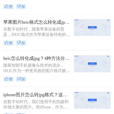
默认采用HEIC（High Efficiency Image
松实现HEIC到JPG的批量转换。
赞
踩
Format）格式保存照片。然而，这种
高效格式并不被所有设备和软件广泛
支持，特别是在Windows PC和其他非
苹果图片heic格式怎么转化成jpg？这三种方法任你选择！
苹果设备上，经常需要将HEIC格式的
在数字化时代，随着苹果设备的普
照片转换为更通用的JPG格式。那么
及，HEIC格式作为苹果设备特有的图
苹果heic格式怎么转换成jpg呢？本文
片格式，逐渐成为了用户日常拍照和
将向您介绍几种将HEIC转换为JPG的
赞
踩
保存图片的主要方式。然而，由于
有效方法。
HEIC格式的兼容性问题，许多非苹果
设备或软件无法直接打开或编辑该格
heic怎么转化成jpg？4种方法分享给你！
式的图片。因此，将HEIC格式转换为
​随着智能手机摄像头技术的进步，
更为通用的JPG格式成为了一个常见
HEIC作为一种更高效的图片格式被广
的需求。那么苹果图片heic格式怎么
泛采用。但JPG格式的兼容性更广，
转化成jpg呢？本文将详细介绍几种将
赞
踩
因此在某些情况下需要将HEIC图片转
苹果HEIC格式转换为JPG格式的方
换为JPG。那么heic怎么转化成jpg
法。
呢？本文提供了四种转换方法，每种
iphone照片怎么转jpg格式？这两种方法可以迅速转换！
方法都配有简短的介绍，帮助您快速
在数字化时代，我们使用手机拍摄和
掌握转换技巧。
存储大量的照片。而iPhone，作为一
款备受欢迎的手机品牌，更是拥有出