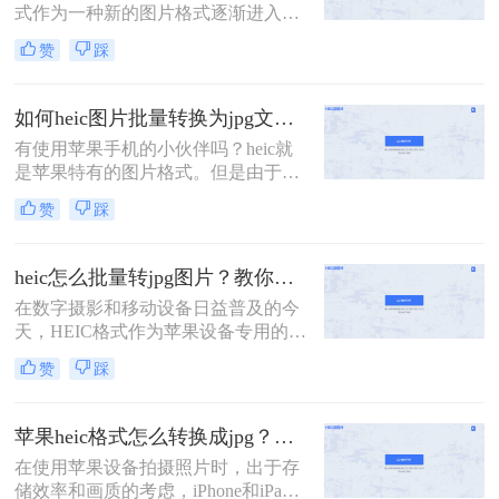
式作为一种新的图片格式逐渐进入人
呢？以下是一些将HEIC图片转换为
们的视野。这种格式能够在保证照片
JPG格式的方法，帮助用户轻松实现
赞
踩
质量的同时，减少系统储存空间的占
格式转换。
用。然而，这也带来了一个问题：许
多Windows用户在电脑上无法直接查
如何heic图片批量转换为jpg文件？这三种方法快速转换格式！
看或打开HEIC格式的图片。为此，我
有使用苹果手机的小伙伴吗？heic就
们需要将其转换为更通用的JPG格
是苹果特有的图片格式。但是由于目
式。那么怎么把heic格式免费转换成
前这种格式还不够普及，所以可能将
jpg呢？以下是几种免费的HEIC转JPG
赞
踩
这些图片上传到某平台的时候，或是
的方法，供您参考。
想在电脑端打开时会出现格式不兼容
上传失败、无法打开等现象；这时候
heic怎么批量转jpg图片？教你三种简单的图片格式转换方法！
最好的方法，就是将heic转为常见的
在数字摄影和移动设备日益普及的今
图片格式，使其能够正常查阅、上
天，HEIC格式作为苹果设备专用的图
传。是不是还有许多小伙伴不知道如
片格式，凭借其高效的压缩和优秀的
何heic图片批量转换为jpg文件？很简
赞
踩
图像质量，受到了广大用户的喜爱。
单，下面介绍二种简单实用方法，就
然而，由于兼容性问题，许多非苹果
可以轻松实现图片格式的转换，有需
设备或软件无法直接打开和编辑HEIC
要
苹果heic格式怎么转换成jpg？教你5招轻松搞定！
图片。因此，heic怎么批量转jpg图片
在使用苹果设备拍摄照片时，出于存
成为了一个常见的需求。本文将为您
储效率和画质的考虑，iPhone和iPad
介绍几种简单高效的方法，帮助您轻