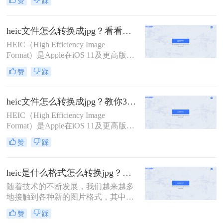
赞
踩
差。那么heic怎么批量转jpg图片呢？
本文将介绍三种批量转换HEIC到JPG
的方法，涵盖不同系统和需求。
heic文件怎么转换成jpg？看看这4个常用转换方法！
HEIC（High Efficiency Image
Format）是Apple在iOS 11及更高版本
中引入的一种新型图像格式，旨在通
赞
踩
过HEVC（High Efficiency Video
Coding）编解码器实现更高效的图像
压缩。然而，由于HEIC格式的兼容性
heic文件怎么转换成jpg？教你3招快速转换！
相对较差，许多非Apple设备可能无
HEIC（High Efficiency Image
法直接打开或编辑这种格式的图片。
Format）是Apple在iOS 11及更高版本
因此，将HEIC文件转换成JPG格式成
中引入的一种新型图像格式，它通过
为了一个常见的需求。那么HEIC文件
赞
踩
HEVC（High Efficiency Video
怎么转换成JPG呢？本文将介绍四种
Coding）编解码器实现高效的图像压
将HEIC文件转换成JPG的方法。
缩，具有更高的压缩比和更好的图像
heic是什么格式怎么转换jpg？来看看这几种方法吧！
质量。然而，由于HEIC格式的兼容性
随着技术的不断发展，我们越来越多
较差，特别是在Windows和Android平
地接触到各种新的图片格式，其中
台上
HEIC格式就是近年来逐渐流行起来的
赞
踩
一种。然而，由于这种格式的特殊