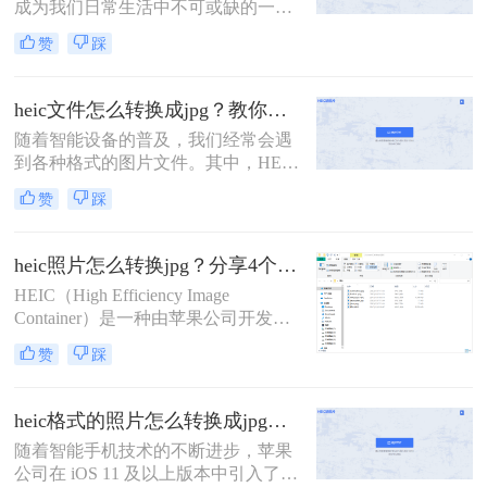
成为我们日常生活中不可或缺的一部
本文将介绍三种将HEIC文件转换为
分。然而，随着iOS系统的更新，
JPG的方法。
赞
踩
iPhone和iPad等设备拍摄的照片默认
保存为HEIC格式，这种格式虽然在存
储空间和画质上有所优化，但并非所
heic文件怎么转换成jpg？教你四招快速转换！
有设备和软件都支持直接打开或编
​随着智能设备的普及，我们经常会遇
辑。因此，将HEIC格式的照片转换为
到各种格式的图片文件。其中，HEIC
更广泛支持的JPG格式变得尤为重
格式是苹果设备常用的图片格式，但
要。那么怎样将照片转为jpg格式文件
赞
踩
在非苹果设备或一些旧版软件中可能
呢？本文将详细介绍几种将HEIC照片
无法直接打开或编辑。因此，heic文
转换为JPG格式文件的方法。
件怎么转换成jpg成为了一个常见的需
heic照片怎么转换jpg？分享4个简单的方法！
求。本文将介绍三种将HEIC文件转换
HEIC（High Efficiency Image
为JPG的方法，帮助您轻松解决这一
Container）是一种由苹果公司开发的
问题。
图片格式，以其高效的压缩率和较小
赞
踩
的文件体积而受到青睐，尤其在手机
摄影中广泛使用。然而，由于HEIC格
式的普及度相对较低，许多非苹果设
heic格式的照片怎么转换成jpg？教你4种好用转换方法！
备或应用程序可能无法直接支持该格
随着智能手机技术的不断进步，苹果
式，因此将HEIC照片转换为更广泛支
公司在 iOS 11 及以上版本中引入了一
持的JPG格式成为了一个常见的需