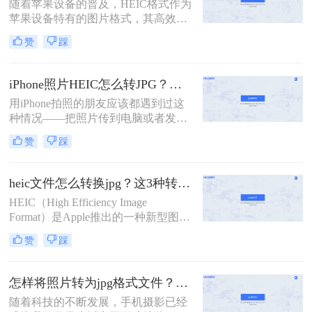
随着苹果设备的普及，HEIC格式作为
苹果设备特有的图片格式，其高效性
和高质量的图像特点得到了广大用户
赞
踩
的青睐。然而，由于HEIC格式的特殊
性，它在非苹果设备或一些老旧软件
上的兼容性并不理想。怎么把苹果
iPhone照片HEIC怎么转JPG？试过几个管用的方法！
heic格式转换jpg成为了许多用户的需
用iPhone拍照的朋友应该都遇到过这
求。本文将介绍四种将苹果HEIC格式
种情况——把照片传到电脑或者发给
转换为JPG的方法，帮助用户轻松解
别人，结果对方打不开，文件后缀是
决兼容性问题。
赞
踩
HEIC，不是熟悉的JPG。这是因为从
iOS 11开始，iPhone默认用HEIC格式
保存照片，体积小、画质好，但兼容
heic文件怎么转换jpg？这3种转换方法可以试试！
性确实是个问题。很多老旧设备、
HEIC（High Efficiency Image
Windows电脑、部分社交平台和网页
Format）是Apple推出的一种新型图像
上传入口都不认这个格式。所
格式，旨在通过HEVC（High
以"iphone照片heic怎么转jpg"成了不
赞
踩
Efficiency Video Coding）编解码器实
少人的刚需。这篇文章按不同使用场
现更高效的图像压缩。然而，由于
景，分别介绍Windows自带工具、在
HEIC格式的兼容性相对较差，有时我
线转换、iPhone端设置和Mac自带工
怎样将照片转为jpg格式文件？这里有四种方法！
们需要将其转换为更广泛支持的JPG
具四条路子，帮你看完就能上手。
随着科技的不断发展，手机摄影已经
格式。那么heic文件怎么转换jpg呢？