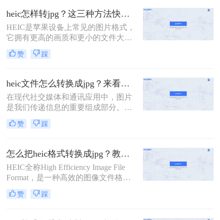
JPG格式具备更高的压缩效率和更好
heic怎样转jpg？这三种方法快速转换格式！
的图像质量。然而，由于HEIC格式的
HEIC是苹果设备上常见的图片格式，
兼容性问题，它并不适用于所有设备
它拥有更高的画质和更小的文件大
和软件。所以，当我们将HEIC格式的
小。然而，由于HEIC格式的图片在一
图片转换为JPG格式时，就需要借助
赞
踩
些设备和平台上不兼容，很多用户需
一些工具和技巧。那么heic格式图片
要将HEIC图片转换为JPG格式以便更
怎么转换jpg呢？本文将介绍三种常用
广泛地使用。那么，heic怎样转jpg
的方法，帮助你轻松实现HEIC转JPG
heic文件怎么转换成jpg？来看看这二种方法吧！
呢？下面将为大家介绍三种简单的方
的目标。
在现代社交媒体和通讯应用中，图片
法。
是我们传递信息的重要组成部分。然
而，一些设备（如iPhone）默认保存
赞
踩
图片为HEIC格式，这在某些情况下可
能会引发一些问题。由于HEIC格式存
在兼容性问题，许多人希望将其转换
怎么把heic格式转换成jpg？教你三种简单的图片格式转换方法！
为更常见的JPEG格式。本文将详细介
HEIC全称High Efficiency Image File
绍heic文件怎么转换成jpg，以及一些
Format，是一种高效的图像文件格
应用程序和工具的推荐。
式，由Moving Picture Experts
赞
踩
Group（MPEG）制定。HEIC在图片
质量和文件大小方面都比JPEG更加优
秀，而且支持透明度、动画和深色模