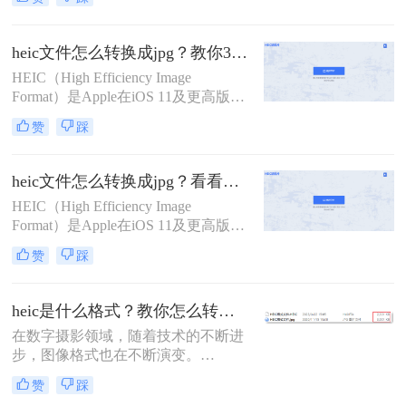
差。那么heic怎么批量转jpg图片呢？
本文将介绍三种批量转换HEIC到JPG
的方法，涵盖不同系统和需求。
heic文件怎么转换成jpg？教你3招快速转换！
HEIC（High Efficiency Image
Format）是Apple在iOS 11及更高版本
中引入的一种新型图像格式，它通过
赞
踩
HEVC（High Efficiency Video
Coding）编解码器实现高效的图像压
缩，具有更高的压缩比和更好的图像
heic文件怎么转换成jpg？看看这4个常用转换方法！
质量。然而，由于HEIC格式的兼容性
HEIC（High Efficiency Image
较差，特别是在Windows和Android平
Format）是Apple在iOS 11及更高版本
台上
中引入的一种新型图像格式，旨在通
赞
踩
过HEVC（High Efficiency Video
Coding）编解码器实现更高效的图像
压缩。然而，由于HEIC格式的兼容性
heic是什么格式？教你怎么转换成jpg方法！
相对较差，许多非Apple设备可能无
在数字摄影领域，随着技术的不断进
法直接打开或编辑这种格式的图片。
步，图像格式也在不断演变。
因此，将HEIC文件转换成JPG格式成
HEIC（High Efficiency Image
为了一个常见的需求。那么HEIC文件
赞
踩
Container），即高效图像容器格式，
怎么转换成JPG呢？本文将介绍四种