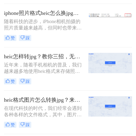
很多非苹果设备或软件可能无法直接
打开或编辑HEIC格式的图片。因此，
iphone照片格式heic怎么换jpg？教你4招，快速转换！
将HEIC转换成JPG格式成为了一个常
随着科技的进步，iPhone相机拍摄的
见的需求。那么heic怎么换成jpg呢？
照片质量越来越高，但同时也带来了
本文将为您介绍三种实用的方法，帮
一个问题，那就是照片格式的多样
助您轻松完成HEIC到JPG的转换。
赞
踩
性。iPhone默认使用HEIC格式来保存
照片，这种格式具有较高的压缩率和
图像质量，但在一些设备和平台上可
heic怎样转jpg？教你三招，无损转换！
能不被广泛支持。因此，将HEIC格式
近年来，随着手机相机的普及，我们
转换为JPG格式成为了一个常见的需
越来越多地使用heic格式来存储照
求。本文将详细介绍iphone照片格式
片。然而，与传统的jpg格式相比，
heic怎么换jpg。
赞
踩
heic格式的兼容性较差，不支持的设
备无法打开这些照片。为了解决heic
怎样转jpg问题，本文将向您介绍三种
heic格式图片怎么转换jpg？来看看这三种简单的方法详解！
简单而有效的方法，帮助将heic格式
在现代科技的时代，我们经常会遇到
的照片转换为常用的jpg格式。
各种各样的文件格式，其中，图片格
式也是其中之一。HEIC（High
赞
踩
Efficiency Image File Format）格式作
为一种新的图片格式，相较于传统的