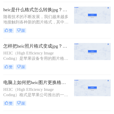
便是这一演变过程中的一个重要产
将HEIC文件转换成JPG的方法。
物。它作为苹果公司在iOS 11及后续
heic是什么格式怎么转换jpg？来看看这几种方法吧！
版本中引入的默认图像格式，旨在通
随着技术的不断发展，我们越来越多
过更高效的压缩算法来节省存储空
地接触到各种新的图片格式，其中
间，同时保持图像的高品质。
HEIC格式就是近年来逐渐流行起来的
赞
踩
一种。然而，由于这种格式的特殊
性，许多传统的图片处理软件并不直
接支持。那么heic是什么格式怎么转
怎样把heic照片格式变成jpg？分享2种实用方法！
换jpg呢？本文将介绍四种将HEIC文
HEIC（High Efficiency Image
件转换为JPG格式的方法，帮助您轻
Coding）是苹果设备专用的图片格
松实现这一目标。
式，具有高效压缩率和良好的图像质
赞
踩
量。然而，由于该格式主要在苹果设
备中广泛使用，Windows用户或非苹
果设备用户可能会遇到无法直接打开
电脑上如何把heic图片更换格式？教你四种转换方法！
或编辑HEIC图片的问题。那么怎样把
HEIC（High Efficiency Image
heic照片格式变成jpg呢？本文将介绍
Coding）格式是苹果公司推出的一种
两种将HEIC照片格式转换成JPG的方
高效图像编码格式，主要用于iOS设
法。
赞
踩
备上拍摄的照片和视频。由于其高效
的压缩技术和良好的图像质量，HEIC