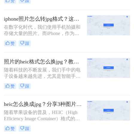
赞
踩
HEIC（High Efficiency Image
Container），这种格式在某些设备和
平台上可能不如JPG（JPEG）格式普
iphone照片怎么转jpg格式？这两种方法可以迅速转换！
及和兼容。因此，很多用户需要将苹
在数字化时代，我们使用手机拍摄和
果手机上的照片转换为JPG格式以满
存储大量的照片。而iPhone，作为一
足不同的需求。那么苹果手机照片如
款备受欢迎的手机品牌，更是拥有出
何转jpg呢？本文将介绍几种简单的方
赞
踩
色的摄影功能。然而，有时候我们可
法，帮助你轻松实现苹果手机照片到
能需要将iPhone拍摄的照片转换为其
JPG格式的转换。
他格式，比如JPG。本文将为您介绍
照片的heic格式怎么换jpg？教你4招，无损转换！
iphone照片怎么转jpg格式，以便更好
随着科技的不断发展，我们手中的电
地管理和共享您的珍贵照片。
子设备越来越先进，尤其是智能手
机，其拍照功能日益强大。然而，这
赞
踩
也带来了一些新的问题。对于使用苹
果设备的用户来说，他们可能会遇到
HEIC格式的图片。这种格式是苹果
heic怎么换成jpg？分享3种图片格式转换方法！
iOS 11及更高版本新推出的一种图片
随着苹果设备的普及，HEIC（High
格式，采用新的HEIC图片处理技术，
Efficiency Image Container）格式的图
可以在保证照片质量的前提下，占用
片逐渐进入了我们的视野。然而，由
系统更少的储存空间
赞
踩
于这种格式的特殊性和兼容性问题，