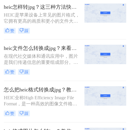
JPG格式具备更高的压缩效率和更好
heic怎样转jpg？这三种方法快速转换格式！
的图像质量。然而，由于HEIC格式的
HEIC是苹果设备上常见的图片格式，
兼容性问题，它并不适用于所有设备
它拥有更高的画质和更小的文件大
和软件。所以，当我们将HEIC格式的
小。然而，由于HEIC格式的图片在一
图片转换为JPG格式时，就需要借助
赞
踩
些设备和平台上不兼容，很多用户需
一些工具和技巧。那么heic格式图片
要将HEIC图片转换为JPG格式以便更
怎么转换jpg呢？本文将介绍三种常用
广泛地使用。那么，heic怎样转jpg
的方法，帮助你轻松实现HEIC转JPG
heic文件怎么转换成jpg？来看看这二种方法吧！
呢？下面将为大家介绍三种简单的方
的目标。
在现代社交媒体和通讯应用中，图片
法。
是我们传递信息的重要组成部分。然
而，一些设备（如iPhone）默认保存
赞
踩
图片为HEIC格式，这在某些情况下可
能会引发一些问题。由于HEIC格式存
在兼容性问题，许多人希望将其转换
怎么把heic格式转换成jpg？教你三种简单的图片格式转换方法！
为更常见的JPEG格式。本文将详细介
HEIC全称High Efficiency Image File
绍heic文件怎么转换成jpg，以及一些
Format，是一种高效的图像文件格
应用程序和工具的推荐。
式，由Moving Picture Experts
赞
踩
Group（MPEG）制定。HEIC在图片
质量和文件大小方面都比JPEG更加优
秀，而且支持透明度、动画和深色模