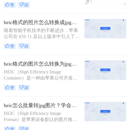
Format）格式的支持，越来越多的用
求。那么heic照片怎么转换jpg呢？本
赞
踩
户开始接触到这种高效的图像文件格
文将详细介绍几种将HEIC照片转换为
式。HEIC文件相比于传统的JPEG格
JPG格式的方法。
式，能够在保持同等图像质量的同
heic格式的照片怎么转换成jpg？教你4种好用转换方法！
时，占用更少的存储空间。然而，由
随着智能手机技术的不断进步，苹果
于兼容性问题，许多非苹果设备和软
公司在 iOS 11 及以上版本中引入了一
件并不支持HEIC格式。因此，将
种新的图像格式——高效图像编码
HEIC文件转换为更通用的JPG格式，
赞
踩
（High Efficiency Image Format, 简称
成为了一个常见的需求。那么heic文
HEIC）。HEIC 格式利用了高效的图
件怎么转换成jpg呢？本文将详细介绍
像压缩技术，可以在保持高质量的同
几种将HEIC文件转换为JPG的方法。
heic格式的图片怎么转换为jpg格式？教你4招简便的转换方法！
时占用更少的存储空间。然而，这种
HEIC（High Efficiency Image
格式并不被所有设备和软件所支持，
Container）是一种由苹果公司开发的
这给一些用户带来了不便。
图片容器格式，主要用于iOS设备和
赞
踩
macOS系统中，具有高效压缩和节省
存储空间的特点。然而，由于HEIC格
式的普及度相对较低，许多非苹果设
heic怎么批量转jpg图片？学会这3种方法，10秒转换上百张图片。
备或软件可能无法直接支持该格式。
HEIC（High Efficiency Image
Format）是苹果设备默认的图片格
式，虽然节省存储空间，但兼容性较
赞
踩