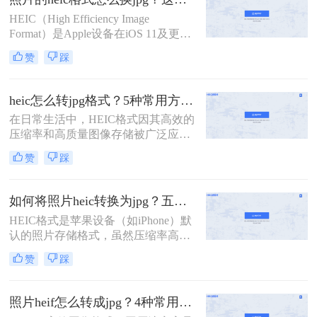
HEIC（High Efficiency Image
Format）是Apple设备在iOS 11及更高
版本中引入的一种新型图像格式，旨
赞
踩
在通过HEVC（High Efficiency Video
Coding）编解码器实现更高效的图像
压缩。然而，由于HEIC格式的兼容性
heic怎么转jpg格式？5种常用方法详细解析！
在非Apple设备上较差，许多用户需
在日常生活中，HEIC格式因其高效的
要将HEIC格式的照片转换为JPG格
压缩率和高质量图像存储被广泛应用
式。那么照片的heic格式怎么换jpg
于苹果设备中。然而，由于其兼容性
呢？本文将介绍两种将HEIC格式照片
赞
踩
较差，许多老旧设备或平台无法直接
转换为JPG格式的方法。
打开HEIC文件。为了满足跨设备查
看、分享的需求，将HEIC转换为通用
如何将照片heic转换为jpg？五种常用方法详解！
的JPG格式成为常见操作。那么heic怎
HEIC格式是苹果设备（如iPhone）默
么转jpg格式呢？以下是几种常用方法
认的照片存储格式，虽然压缩率高、
的详细解析，帮助您高效完成转换。
画质优秀，但兼容性较差，许多软件
赞
踩
或平台无法直接打开。而JPG格式因
其广泛的兼容性和便捷的分享特性，
成为更通用的选择。那么如何将照片
照片heif怎么转成jpg？4种常用方法详解！
heic转换为jpg呢？以下是五种常用方