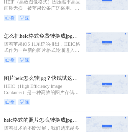
HEIF（高效图像格式）因压缩率高且
法，适合不同场景和用户需求。
画质无损，被苹果设备广泛采用。然
而，其兼容性较差，尤其在非苹果设
赞
踩
备或部分平台上难以直接使用。那么
照片heif怎么转成jpg呢？本文将介绍
多种主流转换方法，帮助用户快速将
怎么把heic格式免费转换成jpg？3种方法轻松解决，原来这么简单！
HEIF/HEIC格式转换为通用性更强的
随着苹果iOS 11系统的推出，HEIC格
JPG格式。
式作为一种新的图片格式逐渐进入人
们的视野。这种格式能够在保证照片
赞
踩
质量的同时，减少系统储存空间的占
用。然而，这也带来了一个问题：许
多Windows用户在电脑上无法直接查
图片heic怎么转jpg？快试试这几个方法！
看或打开HEIC格式的图片。为此，我
HEIC（High Efficiency Image
们需要将其转换为更通用的JPG格
Container）是一种高效的图片存储格
式。那么怎么把heic格式免费转换成
式，由苹果公司开发，主要用于iOS
jpg呢？以下是几种免费的HEIC转JPG
赞
踩
设备和macOS系统中。然而，由于其
的方法，供您参考。
相对较新，许多设备和软件尚不完全
支持HEIC格式，因此在实际应用中，
heic格式的照片怎么转换成jpg？这四种方法快速转换格式！
经常需要将HEIC图片转换为更通用的
随着技术的不断发展，我们越来越多
JPG格式。那么图片heic怎么转jpg