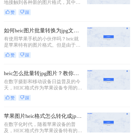
地接触到各种新的图片格式，其中
呢？以下是一些将HEIC图片转换为
HEIC格式就是近年来逐渐流行起来的
JPG格式的方法，帮助用户轻松实现
赞
踩
一种。然而，由于这种格式的特殊
格式转换。
性，许多传统的图片处理软件并不直
接支持。因此，本文将详细介绍heic
如何heic图片批量转换为jpg文件？这三种方法快速转换格式！
格式的照片怎么转换成jpg，以满足不
有使用苹果手机的小伙伴吗？heic就
同场景下的需求。
是苹果特有的图片格式。但是由于目
前这种格式还不够普及，所以可能将
赞
踩
这些图片上传到某平台的时候，或是
想在电脑端打开时会出现格式不兼容
上传失败、无法打开等现象；这时候
heic怎么批量转jpg图片？教你三种简单的图片格式转换方法！
最好的方法，就是将heic转为常见的
在数字摄影和移动设备日益普及的今
图片格式，使其能够正常查阅、上
天，HEIC格式作为苹果设备专用的图
传。是不是还有许多小伙伴不知道如
片格式，凭借其高效的压缩和优秀的
何heic图片批量转换为jpg文件？很简
赞
踩
图像质量，受到了广大用户的喜爱。
单，下面介绍二种简单实用方法，就
然而，由于兼容性问题，许多非苹果
可以轻松实现图片格式的转换，有需
设备或软件无法直接打开和编辑HEIC
要
苹果图片heic格式怎么转化成jpg？这三种方法任你选择！
图片。因此，heic怎么批量转jpg图片
在数字化时代，随着苹果设备的普
成为了一个常见的需求。本文将为您
及，HEIC格式作为苹果设备特有的图
介绍几种简单高效的方法，帮助您轻