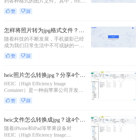
到各种格式的图片文件。其中，HEIC
本文将介绍三种将HEIC文件转换为
格式是苹果设备常用的图片格式，但
JPG的方法。
赞
踩
在非苹果设备或一些旧版软件中可能
无法直接打开或编辑。因此，heic文
件怎么转换成jpg成为了一个常见的需
怎样将照片转为jpg格式文件？这里有四种方法！
求。本文将介绍三种将HEIC文件转换
随着科技的不断发展，手机摄影已经
为JPG的方法，帮助您轻松解决这一
成为我们日常生活中不可或缺的一部
问题。
分。然而，随着iOS系统的更新，
赞
踩
iPhone和iPad等设备拍摄的照片默认
保存为HEIC格式，这种格式虽然在存
储空间和画质上有所优化，但并非所
heic照片怎么转换jpg？分享4个简单的方法！
有设备和软件都支持直接打开或编
HEIC（High Efficiency Image
辑。因此，将HEIC格式的照片转换为
Container）是一种由苹果公司开发的
更广泛支持的JPG格式变得尤为重
图片格式，以其高效的压缩率和较小
要。那么怎样将照片转为jpg格式文件
赞
踩
的文件体积而受到青睐，尤其在手机
呢？本文将详细介绍几种将HEIC照片
摄影中广泛使用。然而，由于HEIC格
转换为JPG格式文件的方法。
式的普及度相对较低，许多非苹果设
heic文件怎么转换成jpg？这4个方法帮你解决问题！
备或应用程序可能无法直接支持该格
​随着iPhone和iPad等苹果设备对
式，因此将HEIC照片转换为更广泛支
HEIC（High Efficiency Image
持的JPG格式成为了一个常见的需