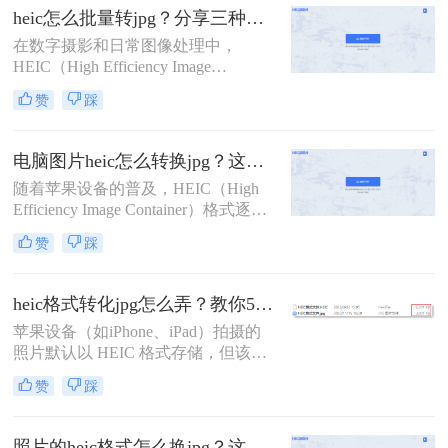
格式逐渐在苹果用户中普及。然而，
heic怎么批量转jpg？分享三种常用的转换方法！
对于使用Windows系统的用户来说，
在数字摄影和日常图像处理中，
可能会遇到无法直接打开或编辑HEIC
HEIC（High Efficiency Image
图片的问题。那么电脑上如何把heic
Format）作为一种高效的图像格式，
图片更换格式呢？本文将介绍四种将
赞
踩
因其出色的压缩率和图像质量而备受
HEIC图片更换格式的方法。
欢迎，特别是在苹果设备中广泛应
用。然而，这种格式在非苹果设备或
电脑图片heic怎么转换jpg？这里有2个好方法分享！
某些应用程序中可能不被直接支持，
随着苹果设备的普及，HEIC（High
因此需要将HEIC批量转换为更通用的
Efficiency Image Container）格式逐渐
JPG格式。那么heic怎么批量转jpg
成为iPhone和iPad等设备默认保存照
呢？本文将介绍三种将HEIC批量转换
赞
踩
片的方式。然而，由于该格式在非苹
为JPG的高效方法。
果系统上的兼容性较差，许多用户需
要将HEIC文件转换为更常见的JPG格
heic格式转化jpg怎么弄？教你5种常用方法！
式以便于跨平台使用。那么电脑图片
苹果设备（如iPhone、iPad）拍摄的
heic怎么转换jpg呢？本文将介绍两种
照片默认以 HEIC 格式存储，但该格
适用于Windows和Mac电脑用户的
式在非苹果设备或部分软件中可能无
HEIC转JPG的方法。
赞
踩
法直接打开。那么heic格式转化jpg怎
么弄呢？本文将从5种常用方法，助
您快速完成格式转换。
照片的heic格式怎么换jpg？这二种方法轻松转换！