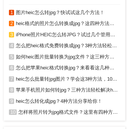
式的照片容量小很多，方便储存。那
如果自己手中的照片不是JPG格式，
1
图片heic怎么转jpg？快试试这几个方法！
heic如何转jpg？和转转师妹一起来学
学吧！
2
heic格式的照片怎么转换成jpg？这四种方法快速转换格式！
3
iPhone照片HEIC怎么转JPG？试过几个管用的方法！
4
怎么把heic格式免费转换成jpg？3种方法轻松解决，原来这么简单！
5
如何heic图片批量转换为jpg文件？这三种方法快速转换格式！
6
怎么把苹果heic格式转换jpg？来看看这几种方法吧！
7
heic怎么批量转jpg图片？学会这3种方法，10秒转换上百张图片。
8
苹果手机照片如何转jpg？三种方法轻松解决heic图片转换！
9
heic怎么转化成jpg？4种方法分享给你！
10
怎样将照片转为jpg格式文件？这里有四种方法！