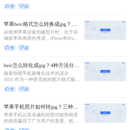
片格式，逐渐成为了用户日常拍照和
松实现HEIC到JPG的批量转换。
赞
踩
保存图片的主要方式。然而，由于
HEIC格式的兼容性问题，许多非苹果
设备或软件无法直接打开或编辑该格
苹果heic格式怎么转换成jpg？教你5招轻松搞定！
式的图片。因此，将HEIC格式转换为
在使用苹果设备拍摄照片时，出于存
更为通用的JPG格式成为了一个常见
储效率和画质的考虑，iPhone和iPad
的需求。那么苹果图片heic格式怎么
默认采用HEIC（High Efficiency Image
转化成jpg呢？本文将详细介绍几种将
赞
踩
Format）格式保存照片。然而，这种
苹果HEIC格式转换为JPG格式的方
高效格式并不被所有设备和软件广泛
法。
支持，特别是在Windows PC和其他非
heic怎么转化成jpg？4种方法分享给你！
苹果设备上，经常需要将HEIC格式的
​随着智能手机摄像头技术的进步，
照片转换为更通用的JPG格式。那么
HEIC作为一种更高效的图片格式被广
苹果heic格式怎么转换成jpg呢？本文
泛采用。但JPG格式的兼容性更广，
将向您介绍几种将HEIC转换为JPG的
赞
踩
因此在某些情况下需要将HEIC图片转
有效方法。
换为JPG。那么heic怎么转化成jpg
呢？本文提供了四种转换方法，每种
苹果手机照片如何转jpg？三种方法轻松解决heic图片转换！
方法都配有简短的介绍，帮助您快速
苹果手机以其卓越的拍照功能和精美
掌握转换技巧。
的画质赢得了广大用户的喜爱。然
而，由于苹果设备默认的照片格式是