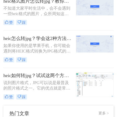
heic格式图片怎么转jpg？教你二种简单的免费转换方法！
式等功能。相比于JPEG，HEIC格式
不知道大家平时生活中，会不会遇到
图片在存储相同图片质量的情况下，
一些heic格式的图片，众所周知这是
可以节省大量的存储空间。怎么把
iOS系统特有的一种图片格式存储方
heic格式转换成jpg？虽然HEI
赞
踩
式。 这种格式的图片也只有在苹果手
机上才能查看，但是有时候总会遇到
在其他设备查看的情况，这个时候就
heic怎么转jpg？学会这2种方法，轻松打开heic格式照片！
需要将heic格式转换成常见的jpg格式
如果你使用的是苹果手机，你可能会
了。
遇到将HEIC格式转换为JPG格式的问
题。虽然HEIC格式在保存图像时可以
赞
踩
节省大量存储空间，但不是所有设备
都支持该格式。以下是heic怎么转jpg
的方法，可以帮助你将HEIC格式转换
heic如何转jpg？试试这两个方法，高效转换，一键解决！
为JPG格式。
说到图片格式，JPG可以说是最普及
的照片格式之一。它的优点就是常用
和通用，因此是所有设备都支持的画
赞
踩
片格式！无论是手机、相机、电脑，
都能正常打开此格式的图片，是一种
非常方便的照片格式。不仅如此，
热门文章
更多 >
JPG格式的容量也很小，要比RAW格