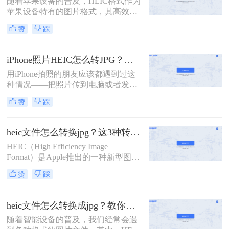
随着苹果设备的普及，HEIC格式作为
苹果设备特有的图片格式，其高效性
和高质量的图像特点得到了广大用户
赞
踩
的青睐。然而，由于HEIC格式的特殊
性，它在非苹果设备或一些老旧软件
上的兼容性并不理想。怎么把苹果
iPhone照片HEIC怎么转JPG？试过几个管用的方法！
heic格式转换jpg成为了许多用户的需
用iPhone拍照的朋友应该都遇到过这
求。本文将介绍四种将苹果HEIC格式
种情况——把照片传到电脑或者发给
转换为JPG的方法，帮助用户轻松解
别人，结果对方打不开，文件后缀是
决兼容性问题。
赞
踩
HEIC，不是熟悉的JPG。这是因为从
iOS 11开始，iPhone默认用HEIC格式
保存照片，体积小、画质好，但兼容
heic文件怎么转换jpg？这3种转换方法可以试试！
性确实是个问题。很多老旧设备、
HEIC（High Efficiency Image
Windows电脑、部分社交平台和网页
Format）是Apple推出的一种新型图像
上传入口都不认这个格式。所
格式，旨在通过HEVC（High
以"iphone照片heic怎么转jpg"成了不
赞
踩
Efficiency Video Coding）编解码器实
少人的刚需。这篇文章按不同使用场
现更高效的图像压缩。然而，由于
景，分别介绍Windows自带工具、在
HEIC格式的兼容性相对较差，有时我
线转换、iPhone端设置和Mac自带工
heic文件怎么转换成jpg？教你四招快速转换！
们需要将其转换为更广泛支持的JPG
具四条路子，帮你看完就能上手。
​随着智能设备的普及，我们经常会遇
格式。那么heic文件怎么转换jpg呢？