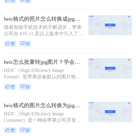
赞
踩
的文件体积而受到青睐，尤其在手机
成为了一个常见的需求。那么heic文
摄影中广泛使用。然而，由于HEIC格
件怎么转换成jpg呢？本文将详细介绍
式的普及度相对较低，许多非苹果设
几种将HEIC文件转换为JPG的方法。
heic格式的照片怎么转换成jpg？教你4种好用转换方法！
备或应用程序可能无法直接支持该格
随着智能手机技术的不断进步，苹果
式，因此将HEIC照片转换为更广泛支
公司在 iOS 11 及以上版本中引入了一
持的JPG格式成为了一个常见的需
种新的图像格式——高效图像编码
求。那么heic照片怎么转换jpg呢？本
赞
踩
（High Efficiency Image Format, 简称
文将详细介绍几种将HEIC照片转换为
HEIC）。HEIC 格式利用了高效的图
JPG格式的方法。
像压缩技术，可以在保持高质量的同
heic怎么批量转jpg图片？学会这3种方法，10秒转换上百张图片。
时占用更少的存储空间。然而，这种
HEIC（High Efficiency Image
格式并不被所有设备和软件所支持，
Format）是苹果设备默认的图片格
这给一些用户带来了不便。
式，虽然节省存储空间，但兼容性较
赞
踩
差。那么heic怎么批量转jpg图片呢？
本文将介绍三种批量转换HEIC到JPG
的方法，涵盖不同系统和需求。
heic格式的图片怎么转换为jpg格式？教你4招简便的转换方法！
HEIC（High Efficiency Image
Container）是一种由苹果公司开发的
图片容器格式，主要用于iOS设备和
赞
踩
macOS系统中，具有高效压缩和节省