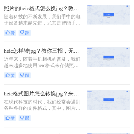
图像质量，但在一些设备和平台上可
照片的heic格式怎么换jpg？教你4招，无损转换！
能不被广泛支持。因此，将HEIC格式
随着科技的不断发展，我们手中的电
转换为JPG格式成为了一个常见的需
子设备越来越先进，尤其是智能手
求。本文将详细介绍iphone照片格式
机，其拍照功能日益强大。然而，这
heic怎么换jpg。
赞
踩
也带来了一些新的问题。对于使用苹
果设备的用户来说，他们可能会遇到
HEIC格式的图片。这种格式是苹果
heic怎样转jpg？教你三招，无损转换！
iOS 11及更高版本新推出的一种图片
近年来，随着手机相机的普及，我们
格式，采用新的HEIC图片处理技术，
越来越多地使用heic格式来存储照
可以在保证照片质量的前提下，占用
片。然而，与传统的jpg格式相比，
系统更少的储存空间
赞
踩
heic格式的兼容性较差，不支持的设
备无法打开这些照片。为了解决heic
怎样转jpg问题，本文将向您介绍三种
heic格式图片怎么转换jpg？来看看这三种简单的方法详解！
简单而有效的方法，帮助将heic格式
在现代科技的时代，我们经常会遇到
的照片转换为常用的jpg格式。
各种各样的文件格式，其中，图片格
式也是其中之一。HEIC（High
赞
踩
Efficiency Image File Format）格式作
为一种新的图片格式，相较于传统的
JPG格式具备更高的压缩效率和更好