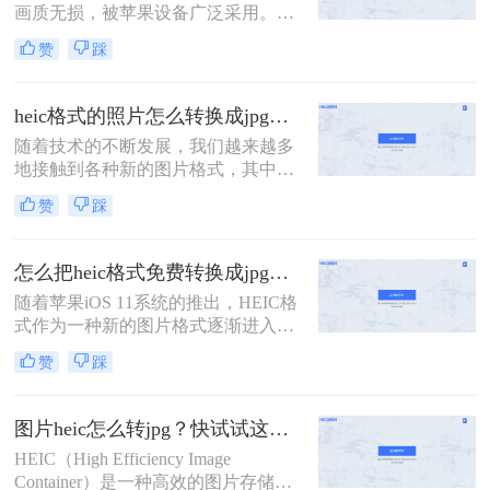
画质无损，被苹果设备广泛采用。然
而，其兼容性较差，尤其在非苹果设
赞
踩
备或部分平台上难以直接使用。那么
照片heif怎么转成jpg呢？本文将介绍
多种主流转换方法，帮助用户快速将
heic格式的照片怎么转换成jpg？这四种方法快速转换格式！
HEIF/HEIC格式转换为通用性更强的
随着技术的不断发展，我们越来越多
JPG格式。
地接触到各种新的图片格式，其中
HEIC格式就是近年来逐渐流行起来的
赞
踩
一种。然而，由于这种格式的特殊
性，许多传统的图片处理软件并不直
接支持。因此，本文将详细介绍heic
怎么把heic格式免费转换成jpg？3种方法轻松解决，原来这么简单！
格式的照片怎么转换成jpg，以满足不
随着苹果iOS 11系统的推出，HEIC格
同场景下的需求。
式作为一种新的图片格式逐渐进入人
们的视野。这种格式能够在保证照片
赞
踩
质量的同时，减少系统储存空间的占
用。然而，这也带来了一个问题：许
多Windows用户在电脑上无法直接查
图片heic怎么转jpg？快试试这几个方法！
看或打开HEIC格式的图片。为此，我
HEIC（High Efficiency Image
们需要将其转换为更通用的JPG格
Container）是一种高效的图片存储格
式。那么怎么把heic格式免费转换成