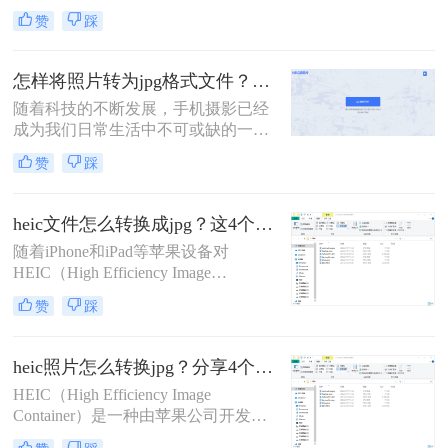
格式是苹果设备常用的图片格式，但
JPG的方法。
赞
踩
在非苹果设备或一些旧版软件中可能
无法直接打开或编辑。因此，heic文
件怎么转换成jpg成为了一个常见的需
怎样将照片转为jpg格式文件？这里有四种方法！
求。本文将介绍三种将HEIC文件转换
随着科技的不断发展，手机摄影已经
为JPG的方法，帮助您轻松解决这一
成为我们日常生活中不可或缺的一部
问题。
分。然而，随着iOS系统的更新，
赞
踩
iPhone和iPad等设备拍摄的照片默认
保存为HEIC格式，这种格式虽然在存
储空间和画质上有所优化，但并非所
heic文件怎么转换成jpg？这4个方法帮你解决问题！
有设备和软件都支持直接打开或编
​随着iPhone和iPad等苹果设备对
辑。因此，将HEIC格式的照片转换为
HEIC（High Efficiency Image
更广泛支持的JPG格式变得尤为重
Format）格式的支持，越来越多的用
要。那么怎样将照片转为jpg格式文件
赞
踩
户开始接触到这种高效的图像文件格
呢？本文将详细介绍几种将HEIC照片
式。HEIC文件相比于传统的JPEG格
转换为JPG格式文件的方法。
式，能够在保持同等图像质量的同
heic照片怎么转换jpg？分享4个简单的方法！
时，占用更少的存储空间。然而，由
HEIC（High Efficiency Image
于兼容性问题，许多非苹果设备和软
Container）是一种由苹果公司开发的
件并不支持HEIC格式。因此，将
图片格式，以其高效的压缩率和较小
HEIC文件转换为更通用的JPG格式，