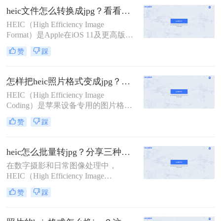
缩，具有更高的压缩比和更好的图像
heic文件怎么转换成jpg？看看这4个常用转换方法！
质量。然而，由于HEIC格式的兼容性
HEIC（High Efficiency Image
较差，特别是在Windows和Android平
Format）是Apple在iOS 11及更高版本
台上
中引入的一种新型图像格式，旨在通
赞
踩
过HEVC（High Efficiency Video
Coding）编解码器实现更高效的图像
压缩。然而，由于HEIC格式的兼容性
怎样把heic照片格式变成jpg？分享2种实用方法！
相对较差，许多非Apple设备可能无
HEIC（High Efficiency Image
法直接打开或编辑这种格式的图片。
Coding）是苹果设备专用的图片格
因此，将HEIC文件转换成JPG格式成
式，具有高效压缩率和良好的图像质
为了一个常见的需求。那么HEIC文件
赞
踩
量。然而，由于该格式主要在苹果设
怎么转换成JPG呢？本文将介绍四种
备中广泛使用，Windows用户或非苹
将HEIC文件转换成JPG的方法。
果设备用户可能会遇到无法直接打开
heic怎么批量转jpg？分享三种常用的转换方法！
或编辑HEIC图片的问题。那么怎样把
在数字摄影和日常图像处理中，
heic照片格式变成jpg呢？本文将介绍
HEIC（High Efficiency Image
两种将HEIC照片格式转换成JPG的方
Format）作为一种高效的图像格式，
法。
赞
踩
因其出色的压缩率和图像质量而备受
欢迎，特别是在苹果设备中广泛应
用。然而，这种格式在非苹果设备或