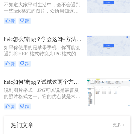
不知道大家平时生活中，会不会遇到
图片在存储相同图片质量的情况下，
一些heic格式的图片，众所周知这是
可以节省大量的存储空间。怎么把
iOS系统特有的一种图片格式存储方
heic格式转换成jpg？虽然HEI
赞
踩
式。 这种格式的图片也只有在苹果手
机上才能查看，但是有时候总会遇到
在其他设备查看的情况，这个时候就
heic怎么转jpg？学会这2种方法，轻松打开heic格式照片！
需要将heic格式转换成常见的jpg格式
如果你使用的是苹果手机，你可能会
了。
遇到将HEIC格式转换为JPG格式的问
题。虽然HEIC格式在保存图像时可以
赞
踩
节省大量存储空间，但不是所有设备
都支持该格式。以下是heic怎么转jpg
的方法，可以帮助你将HEIC格式转换
heic如何转jpg？试试这两个方法，高效转换，一键解决！
为JPG格式。
说到图片格式，JPG可以说是最普及
的照片格式之一。它的优点就是常用
和通用，因此是所有设备都支持的画
赞
踩
片格式！无论是手机、相机、电脑，
都能正常打开此格式的图片，是一种
非常方便的照片格式。不仅如此，
热门文章
更多 >
JPG格式的容量也很小，要比RAW格