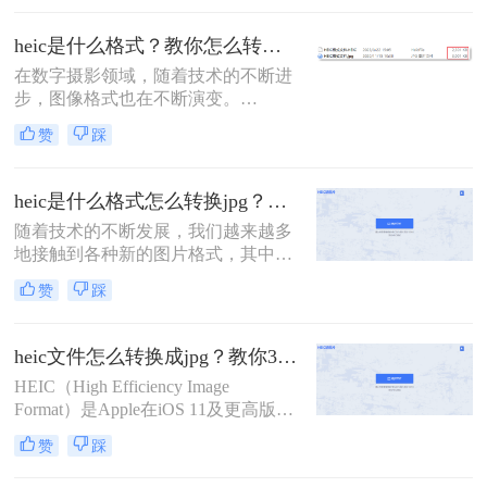
存储空间的特点。然而，由于HEIC格
式的普及度相对较低，许多非苹果设
heic是什么格式？教你怎么转换成jpg方法！
备或软件可能无法直接支持该格式。
在数字摄影领域，随着技术的不断进
步，图像格式也在不断演变。
HEIC（High Efficiency Image
赞
踩
Container），即高效图像容器格式，
便是这一演变过程中的一个重要产
物。它作为苹果公司在iOS 11及后续
heic是什么格式怎么转换jpg？来看看这几种方法吧！
版本中引入的默认图像格式，旨在通
随着技术的不断发展，我们越来越多
过更高效的压缩算法来节省存储空
地接触到各种新的图片格式，其中
间，同时保持图像的高品质。
HEIC格式就是近年来逐渐流行起来的
赞
踩
一种。然而，由于这种格式的特殊
性，许多传统的图片处理软件并不直
接支持。那么heic是什么格式怎么转
heic文件怎么转换成jpg？教你3招快速转换！
换jpg呢？本文将介绍四种将HEIC文
HEIC（High Efficiency Image
件转换为JPG格式的方法，帮助您轻
Format）是Apple在iOS 11及更高版本
松实现这一目标。
中引入的一种新型图像格式，它通过
赞
踩
HEVC（High Efficiency Video
Coding）编解码器实现高效的图像压