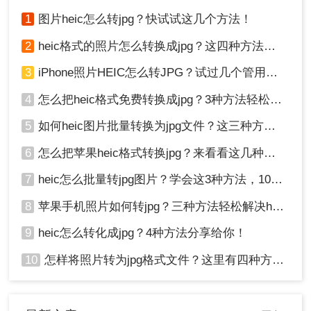
式的照片容量小很多，方便储存。那
如果自己手中的照片不是JPG格式，
1
图片heic怎么转jpg？快试试这几个方法！
heic如何转jpg？和转转师妹一起来学
学吧！
2
heic格式的照片怎么转换成jpg？这四种方法快速转换格式！
3
iPhone照片HEIC怎么转JPG？试过几个管用的方法！
4
怎么把heic格式免费转换成jpg？3种方法轻松解决，原来这么简单！
5
如何heic图片批量转换为jpg文件？这三种方法快速转换格式！
6
怎么把苹果heic格式转换jpg？来看看这几种方法吧！
7
heic怎么批量转jpg图片？学会这3种方法，10秒转换上百张图片。
8
苹果手机照片如何转jpg？三种方法轻松解决heic图片转换！
9
heic怎么转化成jpg？4种方法分享给你！
10
怎样将照片转为jpg格式文件？这里有四种方法！