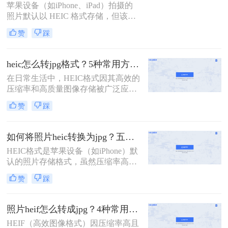
苹果设备（如iPhone、iPad）拍摄的
可能会遇到无法直接打开或编辑HEIC
照片默认以 HEIC 格式存储，但该格
图片的问题。那么电脑上如何把heic
式在非苹果设备或部分软件中可能无
图片更换格式呢？本文将介绍四种将
赞
踩
法直接打开。那么heic格式转化jpg怎
HEIC图片更换格式的方法。
么弄呢？本文将从5种常用方法，助
您快速完成格式转换。
heic怎么转jpg格式？5种常用方法详细解析！
在日常生活中，HEIC格式因其高效的
压缩率和高质量图像存储被广泛应用
于苹果设备中。然而，由于其兼容性
赞
踩
较差，许多老旧设备或平台无法直接
打开HEIC文件。为了满足跨设备查
看、分享的需求，将HEIC转换为通用
如何将照片heic转换为jpg？五种常用方法详解！
的JPG格式成为常见操作。那么heic怎
HEIC格式是苹果设备（如iPhone）默
么转jpg格式呢？以下是几种常用方法
认的照片存储格式，虽然压缩率高、
的详细解析，帮助您高效完成转换。
画质优秀，但兼容性较差，许多软件
赞
踩
或平台无法直接打开。而JPG格式因
其广泛的兼容性和便捷的分享特性，
成为更通用的选择。那么如何将照片
照片heif怎么转成jpg？4种常用方法详解！
heic转换为jpg呢？以下是五种常用方
HEIF（高效图像格式）因压缩率高且
法，适合不同场景和用户需求。