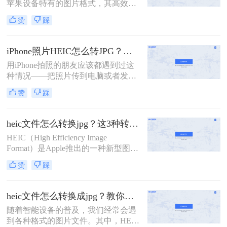
苹果设备特有的图片格式，其高效性
和高质量的图像特点得到了广大用户
赞
踩
的青睐。然而，由于HEIC格式的特殊
性，它在非苹果设备或一些老旧软件
上的兼容性并不理想。怎么把苹果
iPhone照片HEIC怎么转JPG？试过几个管用的方法！
heic格式转换jpg成为了许多用户的需
用iPhone拍照的朋友应该都遇到过这
求。本文将介绍四种将苹果HEIC格式
种情况——把照片传到电脑或者发给
转换为JPG的方法，帮助用户轻松解
别人，结果对方打不开，文件后缀是
决兼容性问题。
赞
踩
HEIC，不是熟悉的JPG。这是因为从
iOS 11开始，iPhone默认用HEIC格式
保存照片，体积小、画质好，但兼容
heic文件怎么转换jpg？这3种转换方法可以试试！
性确实是个问题。很多老旧设备、
HEIC（High Efficiency Image
Windows电脑、部分社交平台和网页
Format）是Apple推出的一种新型图像
上传入口都不认这个格式。所
格式，旨在通过HEVC（High
以"iphone照片heic怎么转jpg"成了不
赞
踩
Efficiency Video Coding）编解码器实
少人的刚需。这篇文章按不同使用场
现更高效的图像压缩。然而，由于
景，分别介绍Windows自带工具、在
HEIC格式的兼容性相对较差，有时我
线转换、iPhone端设置和Mac自带工
heic文件怎么转换成jpg？教你四招快速转换！
们需要将其转换为更广泛支持的JPG
具四条路子，帮你看完就能上手。
​随着智能设备的普及，我们经常会遇
格式。那么heic文件怎么转换jpg呢？
到各种格式的图片文件。其中，HEIC
本文将介绍三种将HEIC文件转换为