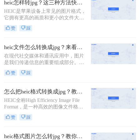
heic怎样转jpg？这三种方法快速转换格式！
的图像质量。然而，由于HEIC格式的
HEIC是苹果设备上常见的图片格式，
兼容性问题，它并不适用于所有设备
它拥有更高的画质和更小的文件大
和软件。所以，当我们将HEIC格式的
小。然而，由于HEIC格式的图片在一
图片转换为JPG格式时，就需要借助
赞
踩
些设备和平台上不兼容，很多用户需
一些工具和技巧。那么heic格式图片
要将HEIC图片转换为JPG格式以便更
怎么转换jpg呢？本文将介绍三种常用
广泛地使用。那么，heic怎样转jpg
的方法，帮助你轻松实现HEIC转JPG
heic文件怎么转换成jpg？来看看这二种方法吧！
呢？下面将为大家介绍三种简单的方
的目标。
在现代社交媒体和通讯应用中，图片
法。
是我们传递信息的重要组成部分。然
而，一些设备（如iPhone）默认保存
赞
踩
图片为HEIC格式，这在某些情况下可
能会引发一些问题。由于HEIC格式存
在兼容性问题，许多人希望将其转换
怎么把heic格式转换成jpg？教你三种简单的图片格式转换方法！
为更常见的JPEG格式。本文将详细介
HEIC全称High Efficiency Image File
绍heic文件怎么转换成jpg，以及一些
Format，是一种高效的图像文件格
应用程序和工具的推荐。
式，由Moving Picture Experts
赞
踩
Group（MPEG）制定。HEIC在图片
质量和文件大小方面都比JPEG更加优
秀，而且支持透明度、动画和深色模
heic格式图片怎么转jpg？教你二种简单的免费转换方法！
式等功能。相比于JPEG，HEIC格式