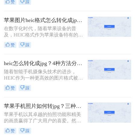
赞
踩
Format）格式保存照片。然而，这种
高效格式并不被所有设备和软件广泛
支持，特别是在Windows PC和其他非
苹果图片heic格式怎么转化成jpg？这三种方法任你选择！
苹果设备上，经常需要将HEIC格式的
在数字化时代，随着苹果设备的普
照片转换为更通用的JPG格式。那么
及，HEIC格式作为苹果设备特有的图
苹果heic格式怎么转换成jpg呢？本文
片格式，逐渐成为了用户日常拍照和
将向您介绍几种将HEIC转换为JPG的
赞
踩
保存图片的主要方式。然而，由于
有效方法。
HEIC格式的兼容性问题，许多非苹果
设备或软件无法直接打开或编辑该格
heic怎么转化成jpg？4种方法分享给你！
式的图片。因此，将HEIC格式转换为
​随着智能手机摄像头技术的进步，
更为通用的JPG格式成为了一个常见
HEIC作为一种更高效的图片格式被广
的需求。那么苹果图片heic格式怎么
泛采用。但JPG格式的兼容性更广，
转化成jpg呢？本文将详细介绍几种将
赞
踩
因此在某些情况下需要将HEIC图片转
苹果HEIC格式转换为JPG格式的方
换为JPG。那么heic怎么转化成jpg
法。
呢？本文提供了四种转换方法，每种
苹果手机照片如何转jpg？三种方法轻松解决heic图片转换！
方法都配有简短的介绍，帮助您快速
苹果手机以其卓越的拍照功能和精美
掌握转换技巧。
的画质赢得了广大用户的喜爱。然
而，由于苹果设备默认的照片格式是
赞
踩
HEIC（High Efficiency Image