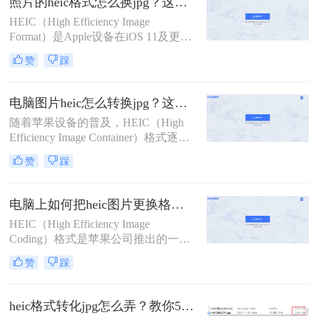
照片的heic格式怎么换jpg？这二种方法轻松转换！
某些应用程序中可能不被直接支持，
HEIC（High Efficiency Image
因此需要将HEIC批量转换为更通用的
Format）是Apple设备在iOS 11及更高
JPG格式。那么heic怎么批量转jpg
版本中引入的一种新型图像格式，旨
呢？本文将介绍三种将HEIC批量转换
赞
踩
在通过HEVC（High Efficiency Video
为JPG的高效方法。
Coding）编解码器实现更高效的图像
压缩。然而，由于HEIC格式的兼容性
电脑图片heic怎么转换jpg？这里有2个好方法分享！
在非Apple设备上较差，许多用户需
随着苹果设备的普及，HEIC（High
要将HEIC格式的照片转换为JPG格
Efficiency Image Container）格式逐渐
式。那么照片的heic格式怎么换jpg
成为iPhone和iPad等设备默认保存照
呢？本文将介绍两种将HEIC格式照片
赞
踩
片的方式。然而，由于该格式在非苹
转换为JPG格式的方法。
果系统上的兼容性较差，许多用户需
要将HEIC文件转换为更常见的JPG格
电脑上如何把heic图片更换格式？教你四种转换方法！
式以便于跨平台使用。那么电脑图片
HEIC（High Efficiency Image
heic怎么转换jpg呢？本文将介绍两种
Coding）格式是苹果公司推出的一种
适用于Windows和Mac电脑用户的
高效图像编码格式，主要用于iOS设
HEIC转JPG的方法。
赞
踩
备上拍摄的照片和视频。由于其高效
的压缩技术和良好的图像质量，HEIC
格式逐渐在苹果用户中普及。然而，
heic格式转化jpg怎么弄？教你5种常用方法！
对于使用Windows系统的用户来说，