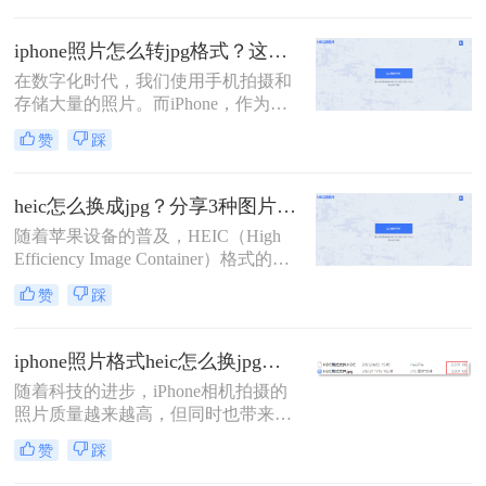
Container），这种格式在某些设备和
平台上可能不如JPG（JPEG）格式普
iphone照片怎么转jpg格式？这两种方法可以迅速转换！
及和兼容。因此，很多用户需要将苹
在数字化时代，我们使用手机拍摄和
果手机上的照片转换为JPG格式以满
存储大量的照片。而iPhone，作为一
足不同的需求。那么苹果手机照片如
款备受欢迎的手机品牌，更是拥有出
何转jpg呢？本文将介绍几种简单的方
赞
踩
色的摄影功能。然而，有时候我们可
法，帮助你轻松实现苹果手机照片到
能需要将iPhone拍摄的照片转换为其
JPG格式的转换。
他格式，比如JPG。本文将为您介绍
heic怎么换成jpg？分享3种图片格式转换方法！
iphone照片怎么转jpg格式，以便更好
随着苹果设备的普及，HEIC（High
地管理和共享您的珍贵照片。
Efficiency Image Container）格式的图
片逐渐进入了我们的视野。然而，由
赞
踩
于这种格式的特殊性和兼容性问题，
很多非苹果设备或软件可能无法直接
打开或编辑HEIC格式的图片。因此，
iphone照片格式heic怎么换jpg？教你4招，快速转换！
将HEIC转换成JPG格式成为了一个常
随着科技的进步，iPhone相机拍摄的
见的需求。那么heic怎么换成jpg呢？
照片质量越来越高，但同时也带来了
本文将为您介绍三种实用的方法，帮
一个问题，那就是照片格式的多样
助您轻松完成HEIC到JPG的转换。
赞
踩
性。iPhone默认使用HEIC格式来保存
照片，这种格式具有较高的压缩率和