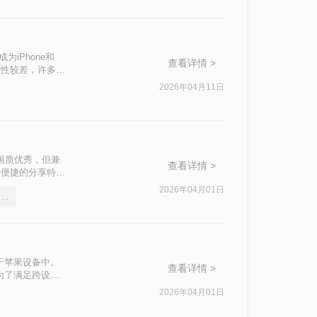
渐成为iPhone和
查看详情 >
容性较差，许多用
片heic怎么转
2026年04月11日
的方法。
、画质优秀，但兼
查看详情 >
和便捷的分享特
用方法，适合不
2026年04月01日
如何heic图片批量转换为jpg文件
于苹果设备中。
查看详情 >
为了满足跨设备
怎么转jpg格式
2026年04月01日