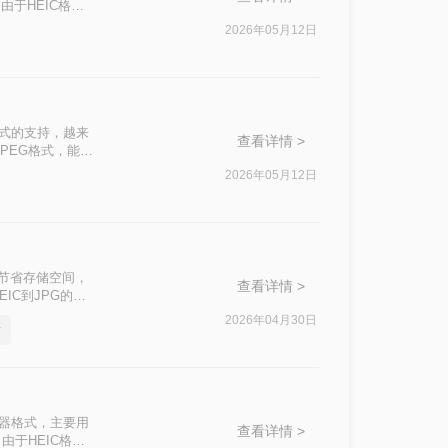
于HEIC格式
此将HEIC照
2026年05月12日
换jpg呢？本
at）格式的支持，越来
查看详情 >
PEG格式，能够
题，许多非苹果设
2026年05月12日
式，成为了一个常
件转换为JPG的
。
，虽然节省存储空间，
查看详情 >
IC到JPG的方
2026年04月30日
片
图片容器格式，主要用
查看详情 >
由于HEIC格式