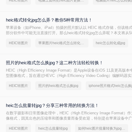
HEIC转图片
电脑上如何把heic图片更换格式
电脑图片heic怎么转换j
开或编辑HEIC图片的问题。那么电脑上如何把heic图片更换格式呢？本文
HEIC图片更换格式的方法。
heic格式转化jpg怎么弄？教你5种常用方法！
苹果设备（如iPhone、iPad）拍摄的照片默认以 HEIC 格式存储，但该
部分软件中可能无法直接打开。那么heic格式转化jpg怎么弄呢？本文将从
您快速完成格式转换。
HEIC转图片
苹果图片heic格式怎么转化成jpg
heic怎么转化成jpg
照片的heic格式怎么换jpg？这二种方法轻松转换！
HEIC（High Efficiency Image Format）是Apple设备在iOS 11及更
型图像格式，旨在通过HEVC（High Efficiency Video Coding）编解
压缩。然而，由于HEIC格式的兼容性在非Apple设备上较差，许多用户需要
HEIC转图片
照片的heic格式怎么换jpg
照片转换为JPG格式。那么照片的heic格式怎么换jpg呢？本文将介绍两种将
转换为JPG格式的方法。
heic怎么批量转jpg？分享三种常用的转换方法！
在数字摄影和日常图像处理中，HEIC（High Efficiency Image Forma
像格式，因其出色的压缩率和图像质量而备受欢迎，特别是在苹果设备中
这种格式在非苹果设备或某些应用程序中可能不被直接支持，因此需要将HE
HEIC转图片
heic怎么批量转jpg
如何heic图片批量转换为jpg文件
更通用的JPG格式。那么heic怎么批量转jpg呢？本文将介绍三种将HEIC批