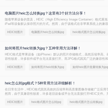
高效方法。
电脑图片heic怎么转换jpg？这里有2个好方法分享！
随着苹果设备的普及，HEIC（High Efficiency Image Container）格式逐
iPad等设备默认保存照片的方式。然而，由于该格式在非苹果系统上的兼
户需要将HEIC文件转换为更常见的JPG格式以便于跨平台使用。那么电脑图
HEIC转图片
电脑图片heic怎么转换jpg
heic格式图片怎么转换jpg
换jpg呢？本文将介绍两种适用于Windows和Mac电脑用户的HEIC转JPG
如何将照片heic转换为jpg？五种常用方法详解！
HEIC格式是苹果设备（如iPhone）默认的照片存储格式，虽然压缩率高
容性较差，许多软件或平台无法直接打开。而JPG格式因其广泛的兼容性
性，成为更通用的选择。那么如何将照片heic转换为jpg呢？以下是五种常
HEIC转图片
如何将照片heic转换为jpg
同场景和用户需求。
heic怎么转jpg格式？5种常用方法详细解析！
在日常生活中，HEIC格式因其高效的压缩率和高质量图像存储被广泛应用
然而，由于其兼容性较差，许多老旧设备或平台无法直接打开HEIC文件。
查看、分享的需求，将HEIC转换为通用的JPG格式成为常见操作。那么heic
HEIC转图片
heic格式图片怎么转jpg
heic格式图片怎么转换jpg
呢？以下是几种常用方法的详细解析，帮助您高效完成转换。