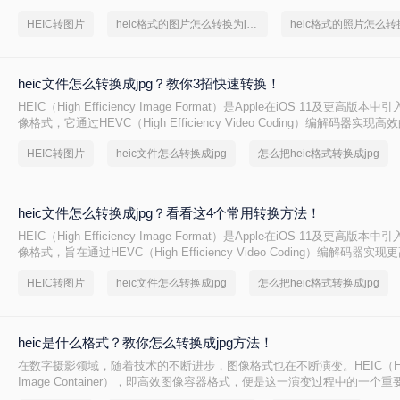
的普及度相对较低，许多非苹果设备或软件可能无法直接支持该格式。
HEIC转图片
heic格式的图片怎么转换为jpg格式
heic格式的照片怎么转换
heic文件怎么转换成jpg？教你3招快速转换！
HEIC（High Efficiency Image Format）是Apple在iOS 11及更高版
像格式，它通过HEVC（High Efficiency Video Coding）编解码器实
有更高的压缩比和更好的图像质量。然而，由于HEIC格式的兼容性较差，
HEIC转图片
heic文件怎么转换成jpg
怎么把heic格式转换成jpg
Windows和Android平台上
heic文件怎么转换成jpg？看看这4个常用转换方法！
HEIC（High Efficiency Image Format）是Apple在iOS 11及更高版
像格式，旨在通过HEVC（High Efficiency Video Coding）编解码器
缩。然而，由于HEIC格式的兼容性相对较差，许多非Apple设备可能无法
HEIC转图片
heic文件怎么转换成jpg
怎么把heic格式转换成jpg
种格式的图片。因此，将HEIC文件转换成JPG格式成为了一个常见的需求。
怎么转换成JPG呢？本文将介绍四种将HEIC文件转换成JPG的方法。
heic是什么格式？教你怎么转换成jpg方法！
在数字摄影领域，随着技术的不断进步，图像格式也在不断演变。HEIC（High Ef
Image Container），即高效图像容器格式，便是这一演变过程中的一个
苹果公司在iOS 11及后续版本中引入的默认图像格式，旨在通过更高效的