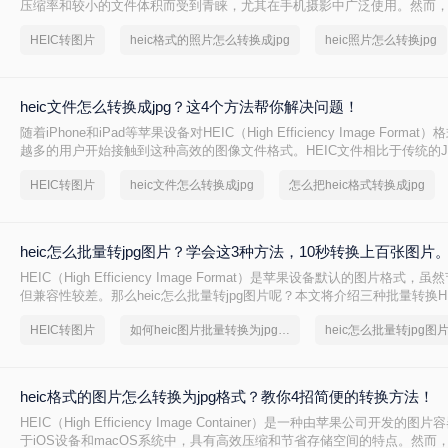
压缩率和较小的文件体积而受到青睐，尤其在手机摄影中广泛使用。然而，由
的普及度相对较低，许多非苹果设备或应用程序可能无法直接支持该格式，因
HEIC转图片
heic格式的照片怎么转换成jpg
heic照片怎么转换jpg
片转换为更广泛支持的JPG格式成为了一个常见的需求。那么heic照片怎么转
文将详细介绍几种将HEIC照片转换为JPG格式的方法。
heic文件怎么转换成jpg？这4个方法帮你解决问题！
​随着iPhone和iPad等苹果设备对HEIC（High Efficiency Image Form
越多的用户开始接触到这种高效的图像文件格式。HEIC文件相比于传统的J
在保持同等图像质量的同时，占用更少的存储空间。然而，由于兼容性问
HEIC转图片
heic文件怎么转换成jpg
怎么把heic格式转换成jpg
备和软件并不支持HEIC格式。因此，将HEIC文件转换为更通用的JPG格
见的需求。那么heic文件怎么转换成jpg呢？本文将详细介绍几种将HEIC文
方法。
heic怎么批量转jpg图片？学会这3种方法，10秒转换上百张图片
HEIC（High Efficiency Image Format）是苹果设备默认的图片格式
但兼容性较差。那么heic怎么批量转jpg图片呢？本文将介绍三种批量转换HE
法，涵盖不同系统和需求。
HEIC转图片
如何heic图片批量转换为jpg文件
heic怎么批量转jpg图
heic格式的图片怎么转换为jpg格式？教你4招简便的转换方法！
HEIC（High Efficiency Image Container）是一种由苹果公司开发的
于iOS设备和macOS系统中，具有高效压缩和节省存储空间的特点。然而，