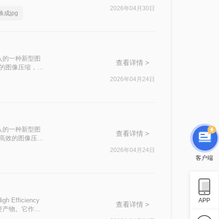
2026年04月30日
成jpg
本中引入的一种新型图
查看详情 >
现高效的图像压缩，具
特别是在
2026年04月24日
本中引入的一种新型图
查看详情 >
实现更高效的图像压
直接打开或编辑这
2026年04月24日
那么HEIC文件
客户端
ficiency
APP
查看详情 >
重要产物。它作为
压缩算法来节省存