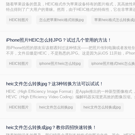
随着苹果设备的普及，HEIC格式作为苹果设备特有的图片格式，其高效性
特点得到了广大用户的青睐。然而，由于HEIC格式的特殊性，它在非苹果
软件上的兼容性并不理想。怎么把苹果heic格式转换jpg成为了许多用户的
HEIC转图片
怎么把苹果heic格式转换jpg
苹果heic格式怎么转换成j
绍四种将苹果HEIC格式转换为JPG的方法，帮助用户轻松解决兼容性问题
iPhone照片HEIC怎么转JPG？试过几个管用的方法！
用iPhone拍照的朋友应该都遇到过这种情况——把照片传到电脑或者发给
不开，文件后缀是HEIC，不是熟悉的JPG。这是因为从iOS 11开始，iPhon
式保存照片，体积小、画质好，但兼容性确实是个问题。很多老旧设备、Win
HEIC转图片
iphone照片heic怎么转jpg
分社交平台和网页上传入口都不认这个格式。所以"iphone照片heic怎么转j
刚需。这篇文章按不同使用场景，分别介绍Windows自带工具、在线转换、i
Mac自带工具四条路子，帮你看完就能上手。
heic文件怎么转换jpg？这3种转换方法可以试试！
HEIC（High Efficiency Image Format）是Apple推出的一种新型图像
HEVC（High Efficiency Video Coding）编解码器实现更高效的图像压
HEIC格式的兼容性相对较差，有时我们需要将其转换为更广泛支持的JPG格
HEIC转图片
heic文件怎么转换jpg
heic文件怎么转换成jpg
文件怎么转换jpg呢？本文将介绍三种将HEIC文件转换为JPG的方法。
heic文件怎么转换成jpg？教你四招快速转换！