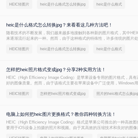
HEIC转图片
heic是什么格式怎么转换jpg
heic是什么格式
储空间，同时保持图像的高品质。
heic是什么格式怎么转换jpg？来看看这几种方法吧！
随着技术的不断发展，我们越来越多地接触到各种新的图片格式，其中HEI
来逐渐流行起来的一种。然而，由于这种格式的特殊性，许多传统的图片
支持。那么heic是什么格式怎么转换jpg呢？本文将介绍四种将HEIC文件转
HEIC转图片
heic是什么格式怎么转换jpg
heic是什么格式
方法，帮助您轻松实现这一目标。
怎样把heic照片格式变成jpg？分享2种实用方法！
HEIC（High Efficiency Image Coding）是苹果设备专用的图片格式
好的图像质量。然而，由于该格式主要在苹果设备中广泛使用，Windows
用户可能会遇到无法直接打开或编辑HEIC图片的问题。那么怎样把heic照片
HEIC转图片
怎样把heic照片格式变成jpg
照片的heic格式怎么换jp
呢？本文将介绍两种将HEIC照片格式转换成JPG的方法。
电脑上如何把heic图片更换格式？教你四种转换方法！
HEIC（High Efficiency Image Coding）格式是苹果公司推出的一种
要用于iOS设备上拍摄的照片和视频。由于其高效的压缩技术和良好的图像质
逐渐在苹果用户中普及。然而，对于使用Windows系统的用户来说，可能