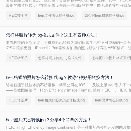
​随着智能设备的普及，我们经常会遇到各种格式的图片文件。其中，HEIC
常用的图片格式，但在非苹果设备或一些旧版软件中可能无法直接打开或编辑
文件怎么转换成jpg成为了一个常见的需求。本文将介绍三种将HEIC文件转
HEIC转图片
heic文件怎么转换成jpg
怎么把heic格式转换成jpg
法，帮助您轻松解决这一问题。
怎样将照片转为jpg格式文件？这里有四种方法！
随着科技的不断发展，手机摄影已经成为我们日常生活中不可或缺的一部
iOS系统的更新，iPhone和iPad等设备拍摄的照片默认保存为HEIC格式
存储空间和画质上有所优化，但并非所有设备和软件都支持直接打开或编
HEIC转图片
怎样将照片转为jpg格式文件
怎样把heic照片格式变成j
HEIC格式的照片转换为更广泛支持的JPG格式变得尤为重要。那么怎样将照
文件呢？本文将详细介绍几种将HEIC照片转换为JPG格式文件的方法。
heic格式的照片怎么转换成jpg？教你4种好用转换方法！
随着智能手机技术的不断进步，苹果公司在 iOS 11 及以上版本中引入了
——高效图像编码（High Efficiency Image Format, 简称 HEIC）。HE
的图像压缩技术，可以在保持高质量的同时占用更少的存储空间。然而，
HEIC转图片
heic格式的照片怎么转换成jpg
heic照片怎么转换jpg
有设备和软件所支持，这给一些用户带来了不便。
heic照片怎么转换jpg？分享4个简单的方法！
HEIC（High Efficiency Image Container）是一种由苹果公司开发的