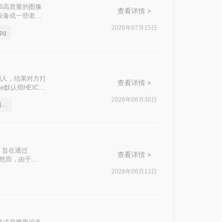
和高质量的图像
查看详情 >
设备或一些老旧
需求。本文将介
2026年07月15日
pg
。
别人，结果对方打
查看详情 >
e默认用HEIC格
dows电脑、部
2026年06月30日
iphone照片格式heic怎么换jpg
pg"成了不少人的
Phone端设置和
格式，旨在通过
查看详情 >
缩。然而，由于
式。那么heic
2026年06月13日