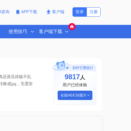
登录
注册
PI咨询
APP下载
客户端
使用技巧
客户端下载
实时引擎统计
9817
人
保真还原且排版不乱
转换成jpg
，无需安
用户已经体验
在线HEIC转图片 >