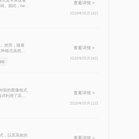
格式是苹果设备
查看详情 >
。因此，heic
换为JPG的方
2026年05月18日
分。然而，随着
查看详情 >
，这种格式虽然在
辑。因此，将
2026年05月18日
pg
片转为jpg格式
一种新的图像格式
查看详情 >
IC 格式利用了高效
这种格式并不被所
2026年05月12日
图片格式，以其高效的
查看详情 >