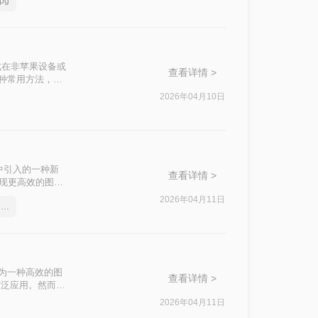
pg
将介绍四种将
格式在非苹果设备或
查看详情 >
5种常用方法，助
2026年04月10日
高版本中引入的一种新
查看详情 >
码器实现更高效的图像
将HEIC格式的
2026年04月11日
iphone照片格式heic怎么换jpg
HEIC格式照片
t）作为一种高效的图
查看详情 >
广泛应用。然而，
IC批量转换为
2026年04月11日
量转换为JPG的