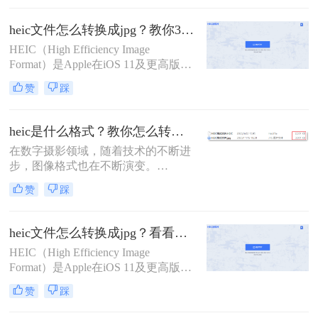
存储空间的特点。然而，由于HEIC格
式的普及度相对较低，许多非苹果设
heic文件怎么转换成jpg？教你3招快速转换！
备或软件可能无法直接支持该格式。
HEIC（High Efficiency Image
Format）是Apple在iOS 11及更高版本
中引入的一种新型图像格式，它通过
赞
踩
HEVC（High Efficiency Video
Coding）编解码器实现高效的图像压
缩，具有更高的压缩比和更好的图像
heic是什么格式？教你怎么转换成jpg方法！
质量。然而，由于HEIC格式的兼容性
在数字摄影领域，随着技术的不断进
较差，特别是在Windows和Android平
步，图像格式也在不断演变。
台上
HEIC（High Efficiency Image
赞
踩
Container），即高效图像容器格式，
便是这一演变过程中的一个重要产
物。它作为苹果公司在iOS 11及后续
heic文件怎么转换成jpg？看看这4个常用转换方法！
版本中引入的默认图像格式，旨在通
HEIC（High Efficiency Image
过更高效的压缩算法来节省存储空
Format）是Apple在iOS 11及更高版本
间，同时保持图像的高品质。
中引入的一种新型图像格式，旨在通
赞
踩
过HEVC（High Efficiency Video
Coding）编解码器实现更高效的图像