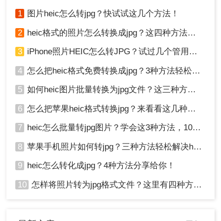
式的照片容量小很多，方便储存。那
如果自己手中的照片不是JPG格式，
1
图片heic怎么转jpg？快试试这几个方法！
heic如何转jpg？和转转师妹一起来学
学吧！
2
heic格式的照片怎么转换成jpg？这四种方法快速转换格式！
3
iPhone照片HEIC怎么转JPG？试过几个管用的方法！
4
怎么把heic格式免费转换成jpg？3种方法轻松解决，原来这么简单！
5
如何heic图片批量转换为jpg文件？这三种方法快速转换格式！
6
怎么把苹果heic格式转换jpg？来看看这几种方法吧！
7
heic怎么批量转jpg图片？学会这3种方法，10秒转换上百张图片。
8
苹果手机照片如何转jpg？三种方法轻松解决heic图片转换！
9
heic怎么转化成jpg？4种方法分享给你！
10
怎样将照片转为jpg格式文件？这里有四种方法！