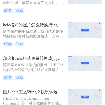
画质无损，被苹果设备广泛采用。然
而，其兼容性较差，尤其在非苹果设
赞
踩
备或部分平台上难以直接使用。那么
照片heif怎么转成jpg呢？本文将介绍
多种主流转换方法，帮助用户快速将
heic格式的照片怎么转换成jpg？这四种方法快速转换格式！
HEIF/HEIC格式转换为通用性更强的
随着技术的不断发展，我们越来越多
JPG格式。
地接触到各种新的图片格式，其中
HEIC格式就是近年来逐渐流行起来的
赞
踩
一种。然而，由于这种格式的特殊
性，许多传统的图片处理软件并不直
接支持。因此，本文将详细介绍heic
怎么把heic格式免费转换成jpg？3种方法轻松解决，原来这么简单！
格式的照片怎么转换成jpg，以满足不
随着苹果iOS 11系统的推出，HEIC格
同场景下的需求。
式作为一种新的图片格式逐渐进入人
们的视野。这种格式能够在保证照片
赞
踩
质量的同时，减少系统储存空间的占
用。然而，这也带来了一个问题：许
多Windows用户在电脑上无法直接查
图片heic怎么转jpg？快试试这几个方法！
看或打开HEIC格式的图片。为此，我
HEIC（High Efficiency Image
们需要将其转换为更通用的JPG格
Container）是一种高效的图片存储格
式。那么怎么把heic格式免费转换成