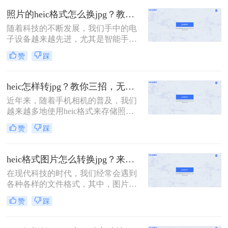
图像质量，但在一些设备和平台上可
照片的heic格式怎么换jpg？教你4招，无损转换！
能不被广泛支持。因此，将HEIC格式
随着科技的不断发展，我们手中的电
转换为JPG格式成为了一个常见的需
子设备越来越先进，尤其是智能手
求。本文将详细介绍iphone照片格式
机，其拍照功能日益强大。然而，这
heic怎么换jpg。
赞
踩
也带来了一些新的问题。对于使用苹
果设备的用户来说，他们可能会遇到
HEIC格式的图片。这种格式是苹果
heic怎样转jpg？教你三招，无损转换！
iOS 11及更高版本新推出的一种图片
近年来，随着手机相机的普及，我们
格式，采用新的HEIC图片处理技术，
越来越多地使用heic格式来存储照
可以在保证照片质量的前提下，占用
片。然而，与传统的jpg格式相比，
系统更少的储存空间
赞
踩
heic格式的兼容性较差，不支持的设
备无法打开这些照片。为了解决heic
怎样转jpg问题，本文将向您介绍三种
heic格式图片怎么转换jpg？来看看这三种简单的方法详解！
简单而有效的方法，帮助将heic格式
在现代科技的时代，我们经常会遇到
的照片转换为常用的jpg格式。
各种各样的文件格式，其中，图片格
式也是其中之一。HEIC（High
赞
踩
Efficiency Image File Format）格式作
为一种新的图片格式，相较于传统的
JPG格式具备更高的压缩效率和更好