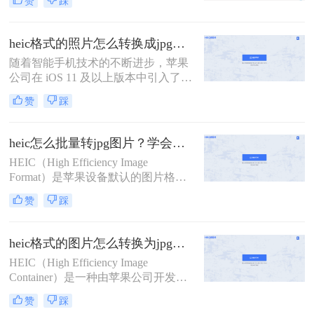
赞
踩
的文件体积而受到青睐，尤其在手机
成为了一个常见的需求。那么heic文
摄影中广泛使用。然而，由于HEIC格
件怎么转换成jpg呢？本文将详细介绍
式的普及度相对较低，许多非苹果设
几种将HEIC文件转换为JPG的方法。
heic格式的照片怎么转换成jpg？教你4种好用转换方法！
备或应用程序可能无法直接支持该格
随着智能手机技术的不断进步，苹果
式，因此将HEIC照片转换为更广泛支
公司在 iOS 11 及以上版本中引入了一
持的JPG格式成为了一个常见的需
种新的图像格式——高效图像编码
求。那么heic照片怎么转换jpg呢？本
赞
踩
（High Efficiency Image Format, 简称
文将详细介绍几种将HEIC照片转换为
HEIC）。HEIC 格式利用了高效的图
JPG格式的方法。
像压缩技术，可以在保持高质量的同
heic怎么批量转jpg图片？学会这3种方法，10秒转换上百张图片。
时占用更少的存储空间。然而，这种
HEIC（High Efficiency Image
格式并不被所有设备和软件所支持，
Format）是苹果设备默认的图片格
这给一些用户带来了不便。
式，虽然节省存储空间，但兼容性较
赞
踩
差。那么heic怎么批量转jpg图片呢？
本文将介绍三种批量转换HEIC到JPG
的方法，涵盖不同系统和需求。
heic格式的图片怎么转换为jpg格式？教你4招简便的转换方法！
HEIC（High Efficiency Image
Container）是一种由苹果公司开发的
图片容器格式，主要用于iOS设备和
赞
踩
macOS系统中，具有高效压缩和节省