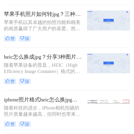
能需要将iPhone拍摄的照片转换为其
他格式，比如JPG。本文将为您介绍
苹果手机照片如何转jpg？三种方法轻松解决heic图片转换！
iphone照片怎么转jpg格式，以便更好
苹果手机以其卓越的拍照功能和精美
地管理和共享您的珍贵照片。
的画质赢得了广大用户的喜爱。然
而，由于苹果设备默认的照片格式是
赞
踩
HEIC（High Efficiency Image
Container），这种格式在某些设备和
平台上可能不如JPG（JPEG）格式普
heic怎么换成jpg？分享3种图片格式转换方法！
及和兼容。因此，很多用户需要将苹
随着苹果设备的普及，HEIC（High
果手机上的照片转换为JPG格式以满
Efficiency Image Container）格式的图
足不同的需求。那么苹果手机照片如
片逐渐进入了我们的视野。然而，由
何转jpg呢？本文将介绍几种简单的方
赞
踩
于这种格式的特殊性和兼容性问题，
法，帮助你轻松实现苹果手机照片到
很多非苹果设备或软件可能无法直接
JPG格式的转换。
打开或编辑HEIC格式的图片。因此，
iphone照片格式heic怎么换jpg？教你4招，快速转换！
将HEIC转换成JPG格式成为了一个常
随着科技的进步，iPhone相机拍摄的
见的需求。那么heic怎么换成jpg呢？
照片质量越来越高，但同时也带来了
本文将为您介绍三种实用的方法，帮
一个问题，那就是照片格式的多样
助您轻松完成HEIC到JPG的转换。
赞
踩
性。iPhone默认使用HEIC格式来保存
照片，这种格式具有较高的压缩率和