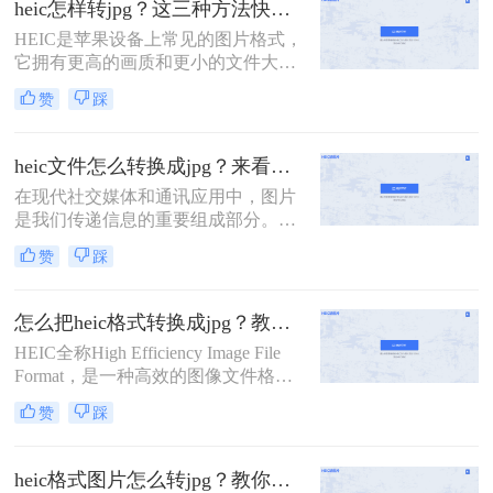
heic怎样转jpg？这三种方法快速转换格式！
的图像质量。然而，由于HEIC格式的
HEIC是苹果设备上常见的图片格式，
兼容性问题，它并不适用于所有设备
它拥有更高的画质和更小的文件大
和软件。所以，当我们将HEIC格式的
小。然而，由于HEIC格式的图片在一
图片转换为JPG格式时，就需要借助
赞
踩
些设备和平台上不兼容，很多用户需
一些工具和技巧。那么heic格式图片
要将HEIC图片转换为JPG格式以便更
怎么转换jpg呢？本文将介绍三种常用
广泛地使用。那么，heic怎样转jpg
的方法，帮助你轻松实现HEIC转JPG
heic文件怎么转换成jpg？来看看这二种方法吧！
呢？下面将为大家介绍三种简单的方
的目标。
在现代社交媒体和通讯应用中，图片
法。
是我们传递信息的重要组成部分。然
而，一些设备（如iPhone）默认保存
赞
踩
图片为HEIC格式，这在某些情况下可
能会引发一些问题。由于HEIC格式存
在兼容性问题，许多人希望将其转换
怎么把heic格式转换成jpg？教你三种简单的图片格式转换方法！
为更常见的JPEG格式。本文将详细介
HEIC全称High Efficiency Image File
绍heic文件怎么转换成jpg，以及一些
Format，是一种高效的图像文件格
应用程序和工具的推荐。
式，由Moving Picture Experts
赞
踩
Group（MPEG）制定。HEIC在图片
质量和文件大小方面都比JPEG更加优
秀，而且支持透明度、动画和深色模
heic格式图片怎么转jpg？教你二种简单的免费转换方法！
式等功能。相比于JPEG，HEIC格式