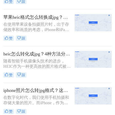
赞
踩
保存图片的主要方式。然而，由于
HEIC格式的兼容性问题，许多非苹果
设备或软件无法直接打开或编辑该格
苹果heic格式怎么转换成jpg？教你5招轻松搞定！
式的图片。因此，将HEIC格式转换为
在使用苹果设备拍摄照片时，出于存
更为通用的JPG格式成为了一个常见
储效率和画质的考虑，iPhone和iPad
的需求。那么苹果图片heic格式怎么
默认采用HEIC（High Efficiency Image
转化成jpg呢？本文将详细介绍几种将
赞
踩
Format）格式保存照片。然而，这种
苹果HEIC格式转换为JPG格式的方
高效格式并不被所有设备和软件广泛
法。
支持，特别是在Windows PC和其他非
heic怎么转化成jpg？4种方法分享给你！
苹果设备上，经常需要将HEIC格式的
​随着智能手机摄像头技术的进步，
照片转换为更通用的JPG格式。那么
HEIC作为一种更高效的图片格式被广
苹果heic格式怎么转换成jpg呢？本文
泛采用。但JPG格式的兼容性更广，
将向您介绍几种将HEIC转换为JPG的
赞
踩
因此在某些情况下需要将HEIC图片转
有效方法。
换为JPG。那么heic怎么转化成jpg
呢？本文提供了四种转换方法，每种
iphone照片怎么转jpg格式？这两种方法可以迅速转换！
方法都配有简短的介绍，帮助您快速
在数字化时代，我们使用手机拍摄和
掌握转换技巧。
存储大量的照片。而iPhone，作为一
款备受欢迎的手机品牌，更是拥有出
赞
踩
色的摄影功能。然而，有时候我们可