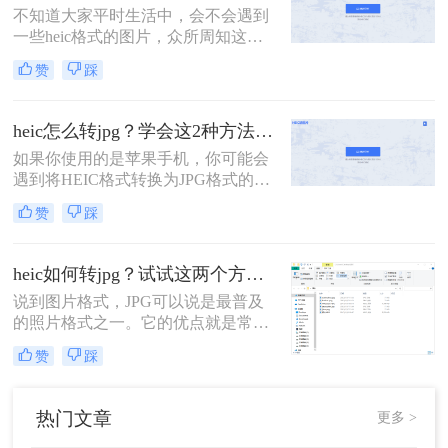
不知道大家平时生活中，会不会遇到
图片在存储相同图片质量的情况下，
一些heic格式的图片，众所周知这是
可以节省大量的存储空间。怎么把
iOS系统特有的一种图片格式存储方
heic格式转换成jpg？虽然HEI
赞
踩
式。 这种格式的图片也只有在苹果手
机上才能查看，但是有时候总会遇到
在其他设备查看的情况，这个时候就
heic怎么转jpg？学会这2种方法，轻松打开heic格式照片！
需要将heic格式转换成常见的jpg格式
如果你使用的是苹果手机，你可能会
了。
遇到将HEIC格式转换为JPG格式的问
题。虽然HEIC格式在保存图像时可以
赞
踩
节省大量存储空间，但不是所有设备
都支持该格式。以下是heic怎么转jpg
的方法，可以帮助你将HEIC格式转换
heic如何转jpg？试试这两个方法，高效转换，一键解决！
为JPG格式。
说到图片格式，JPG可以说是最普及
的照片格式之一。它的优点就是常用
和通用，因此是所有设备都支持的画
赞
踩
片格式！无论是手机、相机、电脑，
都能正常打开此格式的图片，是一种
非常方便的照片格式。不仅如此，
热门文章
更多 >
JPG格式的容量也很小，要比RAW格