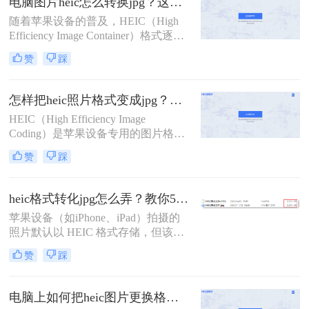
电脑图片heic怎么转换jpg？这里有2个好方法分享！
某些应用程序中可能不被直接支持，
随着苹果设备的普及，HEIC（High
因此需要将HEIC批量转换为更通用的
Efficiency Image Container）格式逐渐
JPG格式。那么heic怎么批量转jpg
成为iPhone和iPad等设备默认保存照
呢？本文将介绍三种将HEIC批量转换
赞
踩
片的方式。然而，由于该格式在非苹
为JPG的高效方法。
果系统上的兼容性较差，许多用户需
要将HEIC文件转换为更常见的JPG格
怎样把heic照片格式变成jpg？分享2种实用方法！
式以便于跨平台使用。那么电脑图片
HEIC（High Efficiency Image
heic怎么转换jpg呢？本文将介绍两种
Coding）是苹果设备专用的图片格
适用于Windows和Mac电脑用户的
式，具有高效压缩率和良好的图像质
HEIC转JPG的方法。
赞
踩
量。然而，由于该格式主要在苹果设
备中广泛使用，Windows用户或非苹
果设备用户可能会遇到无法直接打开
heic格式转化jpg怎么弄？教你5种常用方法！
或编辑HEIC图片的问题。那么怎样把
苹果设备（如iPhone、iPad）拍摄的
heic照片格式变成jpg呢？本文将介绍
照片默认以 HEIC 格式存储，但该格
两种将HEIC照片格式转换成JPG的方
式在非苹果设备或部分软件中可能无
法。
赞
踩
法直接打开。那么heic格式转化jpg怎
么弄呢？本文将从5种常用方法，助
您快速完成格式转换。
电脑上如何把heic图片更换格式？教你四种转换方法！