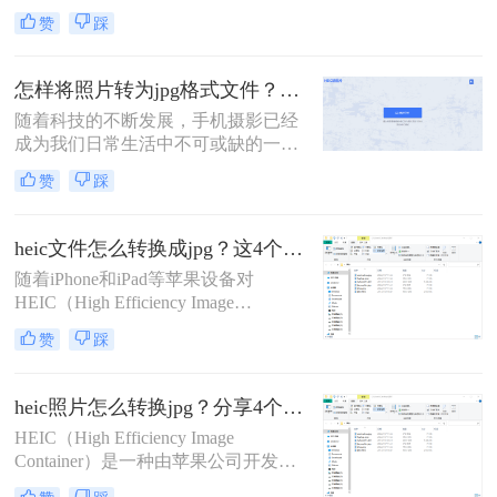
格式是苹果设备常用的图片格式，但
JPG的方法。
赞
踩
在非苹果设备或一些旧版软件中可能
无法直接打开或编辑。因此，heic文
件怎么转换成jpg成为了一个常见的需
怎样将照片转为jpg格式文件？这里有四种方法！
求。本文将介绍三种将HEIC文件转换
随着科技的不断发展，手机摄影已经
为JPG的方法，帮助您轻松解决这一
成为我们日常生活中不可或缺的一部
问题。
分。然而，随着iOS系统的更新，
赞
踩
iPhone和iPad等设备拍摄的照片默认
保存为HEIC格式，这种格式虽然在存
储空间和画质上有所优化，但并非所
heic文件怎么转换成jpg？这4个方法帮你解决问题！
有设备和软件都支持直接打开或编
​随着iPhone和iPad等苹果设备对
辑。因此，将HEIC格式的照片转换为
HEIC（High Efficiency Image
更广泛支持的JPG格式变得尤为重
Format）格式的支持，越来越多的用
要。那么怎样将照片转为jpg格式文件
赞
踩
户开始接触到这种高效的图像文件格
呢？本文将详细介绍几种将HEIC照片
式。HEIC文件相比于传统的JPEG格
转换为JPG格式文件的方法。
式，能够在保持同等图像质量的同
heic照片怎么转换jpg？分享4个简单的方法！
时，占用更少的存储空间。然而，由
HEIC（High Efficiency Image
于兼容性问题，许多非苹果设备和软
Container）是一种由苹果公司开发的
件并不支持HEIC格式。因此，将
图片格式，以其高效的压缩率和较小
HEIC文件转换为更通用的JPG格式，