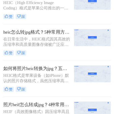
HEIC（High Efficiency Image
Coding）格式是苹果公司推出的一种
高效图像编码格式，主要用于iOS设
赞
踩
备上拍摄的照片和视频。由于其高效
的压缩技术和良好的图像质量，HEIC
格式逐渐在苹果用户中普及。然而，
heic怎么转jpg格式？5种常用方法详细解析！
对于使用Windows系统的用户来说，
在日常生活中，HEIC格式因其高效的
可能会遇到无法直接打开或编辑HEIC
压缩率和高质量图像存储被广泛应用
图片的问题。那么电脑上如何把heic
于苹果设备中。然而，由于其兼容性
图片更换格式呢？本文将介绍四种将
赞
踩
较差，许多老旧设备或平台无法直接
HEIC图片更换格式的方法。
打开HEIC文件。为了满足跨设备查
看、分享的需求，将HEIC转换为通用
如何将照片heic转换为jpg？五种常用方法详解！
的JPG格式成为常见操作。那么heic怎
HEIC格式是苹果设备（如iPhone）默
么转jpg格式呢？以下是几种常用方法
认的照片存储格式，虽然压缩率高、
的详细解析，帮助您高效完成转换。
画质优秀，但兼容性较差，许多软件
赞
踩
或平台无法直接打开。而JPG格式因
其广泛的兼容性和便捷的分享特性，
成为更通用的选择。那么如何将照片
照片heif怎么转成jpg？4种常用方法详解！
heic转换为jpg呢？以下是五种常用方
HEIF（高效图像格式）因压缩率高且
法，适合不同场景和用户需求。