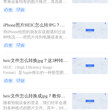
苹果设备特有的图片格式，其高效性
和高质量的图像特点得到了广大用户
赞
踩
的青睐。然而，由于HEIC格式的特殊
性，它在非苹果设备或一些老旧软件
上的兼容性并不理想。怎么把苹果
iPhone照片HEIC怎么转JPG？试过几个管用的方法！
heic格式转换jpg成为了许多用户的需
用iPhone拍照的朋友应该都遇到过这
求。本文将介绍四种将苹果HEIC格式
种情况——把照片传到电脑或者发给
转换为JPG的方法，帮助用户轻松解
别人，结果对方打不开，文件后缀是
决兼容性问题。
赞
踩
HEIC，不是熟悉的JPG。这是因为从
iOS 11开始，iPhone默认用HEIC格式
保存照片，体积小、画质好，但兼容
heic文件怎么转换jpg？这3种转换方法可以试试！
性确实是个问题。很多老旧设备、
HEIC（High Efficiency Image
Windows电脑、部分社交平台和网页
Format）是Apple推出的一种新型图像
上传入口都不认这个格式。所
格式，旨在通过HEVC（High
以"iphone照片heic怎么转jpg"成了不
赞
踩
Efficiency Video Coding）编解码器实
少人的刚需。这篇文章按不同使用场
现更高效的图像压缩。然而，由于
景，分别介绍Windows自带工具、在
HEIC格式的兼容性相对较差，有时我
线转换、iPhone端设置和Mac自带工
heic文件怎么转换成jpg？教你四招快速转换！
们需要将其转换为更广泛支持的JPG
具四条路子，帮你看完就能上手。
​随着智能设备的普及，我们经常会遇
格式。那么heic文件怎么转换jpg呢？
到各种格式的图片文件。其中，HEIC
本文将介绍三种将HEIC文件转换为