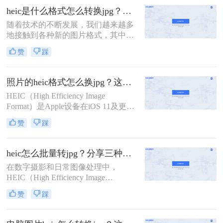
压缩。然而，由于HEIC格式的兼容性
heic是什么格式怎么转换jpg？来看看这几种方法吧！
相对较差，许多非Apple设备可能无
随着技术的不断发展，我们越来越多
法直接打开或编辑这种格式的图片。
地接触到各种新的图片格式，其中
因此，将HEIC文件转换成JPG格式成
HEIC格式就是近年来逐渐流行起来的
为了一个常见的需求。那么HEIC文件
赞
踩
一种。然而，由于这种格式的特殊
怎么转换成JPG呢？本文将介绍四种
性，许多传统的图片处理软件并不直
将HEIC文件转换成JPG的方法。
接支持。那么heic是什么格式怎么转
照片的heic格式怎么换jpg？这二种方法轻松转换！
换jpg呢？本文将介绍四种将HEIC文
HEIC（High Efficiency Image
件转换为JPG格式的方法，帮助您轻
Format）是Apple设备在iOS 11及更高
松实现这一目标。
版本中引入的一种新型图像格式，旨
赞
踩
在通过HEVC（High Efficiency Video
Coding）编解码器实现更高效的图像
压缩。然而，由于HEIC格式的兼容性
heic怎么批量转jpg？分享三种常用的转换方法！
在非Apple设备上较差，许多用户需
在数字摄影和日常图像处理中，
要将HEIC格式的照片转换为JPG格
HEIC（High Efficiency Image
式。那么照片的heic格式怎么换jpg
Format）作为一种高效的图像格式，
呢？本文将介绍两种将HEIC格式照片
赞
踩
因其出色的压缩率和图像质量而备受
转换为JPG格式的方法。
欢迎，特别是在苹果设备中广泛应
用。然而，这种格式在非苹果设备或