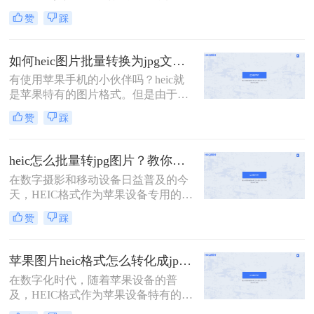
式，由苹果公司开发，主要用于iOS
jpg呢？以下是几种免费的HEIC转JPG
赞
踩
设备和macOS系统中。然而，由于其
的方法，供您参考。
相对较新，许多设备和软件尚不完全
支持HEIC格式，因此在实际应用中，
如何heic图片批量转换为jpg文件？这三种方法快速转换格式！
经常需要将HEIC图片转换为更通用的
有使用苹果手机的小伙伴吗？heic就
JPG格式。那么图片heic怎么转jpg
是苹果特有的图片格式。但是由于目
呢？以下是一些将HEIC图片转换为
前这种格式还不够普及，所以可能将
JPG格式的方法，帮助用户轻松实现
赞
踩
这些图片上传到某平台的时候，或是
格式转换。
想在电脑端打开时会出现格式不兼容
上传失败、无法打开等现象；这时候
heic怎么批量转jpg图片？教你三种简单的图片格式转换方法！
最好的方法，就是将heic转为常见的
在数字摄影和移动设备日益普及的今
图片格式，使其能够正常查阅、上
天，HEIC格式作为苹果设备专用的图
传。是不是还有许多小伙伴不知道如
片格式，凭借其高效的压缩和优秀的
何heic图片批量转换为jpg文件？很简
赞
踩
图像质量，受到了广大用户的喜爱。
单，下面介绍二种简单实用方法，就
然而，由于兼容性问题，许多非苹果
可以轻松实现图片格式的转换，有需
设备或软件无法直接打开和编辑HEIC
要
苹果图片heic格式怎么转化成jpg？这三种方法任你选择！
图片。因此，heic怎么批量转jpg图片
在数字化时代，随着苹果设备的普
成为了一个常见的需求。本文将为您
及，HEIC格式作为苹果设备特有的图
介绍几种简单高效的方法，帮助您轻
片格式，逐渐成为了用户日常拍照和
松实现HEIC到JPG的批量转换。