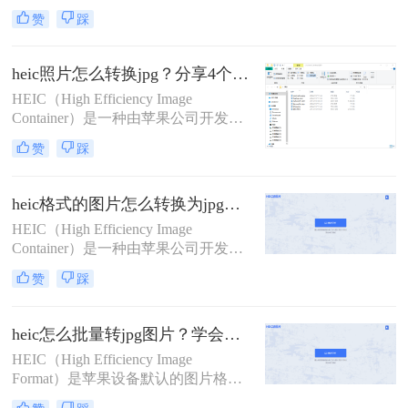
种新的图像格式——高效图像编码
HEIC文件转换为更通用的JPG格式，
赞
踩
（High Efficiency Image Format, 简称
成为了一个常见的需求。那么heic文
HEIC）。HEIC 格式利用了高效的图
件怎么转换成jpg呢？本文将详细介绍
像压缩技术，可以在保持高质量的同
几种将HEIC文件转换为JPG的方法。
heic照片怎么转换jpg？分享4个简单的方法！
时占用更少的存储空间。然而，这种
HEIC（High Efficiency Image
格式并不被所有设备和软件所支持，
Container）是一种由苹果公司开发的
这给一些用户带来了不便。
图片格式，以其高效的压缩率和较小
赞
踩
的文件体积而受到青睐，尤其在手机
摄影中广泛使用。然而，由于HEIC格
式的普及度相对较低，许多非苹果设
heic格式的图片怎么转换为jpg格式？教你4招简便的转换方法！
备或应用程序可能无法直接支持该格
HEIC（High Efficiency Image
式，因此将HEIC照片转换为更广泛支
Container）是一种由苹果公司开发的
持的JPG格式成为了一个常见的需
图片容器格式，主要用于iOS设备和
求。那么heic照片怎么转换jpg呢？本
赞
踩
macOS系统中，具有高效压缩和节省
文将详细介绍几种将HEIC照片转换为
存储空间的特点。然而，由于HEIC格
JPG格式的方法。
式的普及度相对较低，许多非苹果设
heic怎么批量转jpg图片？学会这3种方法，10秒转换上百张图片。
备或软件可能无法直接支持该格式。
HEIC（High Efficiency Image
Format）是苹果设备默认的图片格
式，虽然节省存储空间，但兼容性较