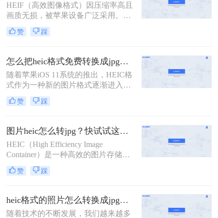
HEIF（高效图像格式）因压缩率高且
法，适合不同场景和用户需求。
画质无损，被苹果设备广泛采用。然
而，其兼容性较差，尤其在非苹果设
赞
踩
备或部分平台上难以直接使用。那么
照片heif怎么转成jpg呢？本文将介绍
多种主流转换方法，帮助用户快速将
怎么把heic格式免费转换成jpg？3种方法轻松解决，原来这么简单！
HEIF/HEIC格式转换为通用性更强的
随着苹果iOS 11系统的推出，HEIC格
JPG格式。
式作为一种新的图片格式逐渐进入人
们的视野。这种格式能够在保证照片
赞
踩
质量的同时，减少系统储存空间的占
用。然而，这也带来了一个问题：许
多Windows用户在电脑上无法直接查
图片heic怎么转jpg？快试试这几个方法！
看或打开HEIC格式的图片。为此，我
HEIC（High Efficiency Image
们需要将其转换为更通用的JPG格
Container）是一种高效的图片存储格
式。那么怎么把heic格式免费转换成
式，由苹果公司开发，主要用于iOS
jpg呢？以下是几种免费的HEIC转JPG
赞
踩
设备和macOS系统中。然而，由于其
的方法，供您参考。
相对较新，许多设备和软件尚不完全
支持HEIC格式，因此在实际应用中，
heic格式的照片怎么转换成jpg？这四种方法快速转换格式！
经常需要将HEIC图片转换为更通用的
随着技术的不断发展，我们越来越多
JPG格式。那么图片heic怎么转jpg