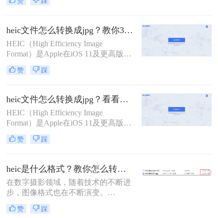
赞
踩
差。那么heic怎么批量转jpg图片呢？
本文将介绍三种批量转换HEIC到JPG
的方法，涵盖不同系统和需求。
heic文件怎么转换成jpg？教你3招快速转换！
HEIC（High Efficiency Image
Format）是Apple在iOS 11及更高版本
中引入的一种新型图像格式，它通过
赞
踩
HEVC（High Efficiency Video
Coding）编解码器实现高效的图像压
缩，具有更高的压缩比和更好的图像
heic文件怎么转换成jpg？看看这4个常用转换方法！
质量。然而，由于HEIC格式的兼容性
HEIC（High Efficiency Image
较差，特别是在Windows和Android平
Format）是Apple在iOS 11及更高版本
台上
中引入的一种新型图像格式，旨在通
赞
踩
过HEVC（High Efficiency Video
Coding）编解码器实现更高效的图像
压缩。然而，由于HEIC格式的兼容性
heic是什么格式？教你怎么转换成jpg方法！
相对较差，许多非Apple设备可能无
在数字摄影领域，随着技术的不断进
法直接打开或编辑这种格式的图片。
步，图像格式也在不断演变。
因此，将HEIC文件转换成JPG格式成
HEIC（High Efficiency Image
为了一个常见的需求。那么HEIC文件
赞
踩
Container），即高效图像容器格式，
怎么转换成JPG呢？本文将介绍四种