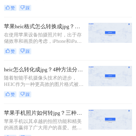
片格式，逐渐成为了用户日常拍照和
松实现HEIC到JPG的批量转换。
赞
踩
保存图片的主要方式。然而，由于
HEIC格式的兼容性问题，许多非苹果
设备或软件无法直接打开或编辑该格
苹果heic格式怎么转换成jpg？教你5招轻松搞定！
式的图片。因此，将HEIC格式转换为
在使用苹果设备拍摄照片时，出于存
更为通用的JPG格式成为了一个常见
储效率和画质的考虑，iPhone和iPad
的需求。那么苹果图片heic格式怎么
默认采用HEIC（High Efficiency Image
转化成jpg呢？本文将详细介绍几种将
赞
踩
Format）格式保存照片。然而，这种
苹果HEIC格式转换为JPG格式的方
高效格式并不被所有设备和软件广泛
法。
支持，特别是在Windows PC和其他非
heic怎么转化成jpg？4种方法分享给你！
苹果设备上，经常需要将HEIC格式的
​随着智能手机摄像头技术的进步，
照片转换为更通用的JPG格式。那么
HEIC作为一种更高效的图片格式被广
苹果heic格式怎么转换成jpg呢？本文
泛采用。但JPG格式的兼容性更广，
将向您介绍几种将HEIC转换为JPG的
赞
踩
因此在某些情况下需要将HEIC图片转
有效方法。
换为JPG。那么heic怎么转化成jpg
呢？本文提供了四种转换方法，每种
苹果手机照片如何转jpg？三种方法轻松解决heic图片转换！
方法都配有简短的介绍，帮助您快速
苹果手机以其卓越的拍照功能和精美
掌握转换技巧。
的画质赢得了广大用户的喜爱。然
而，由于苹果设备默认的照片格式是