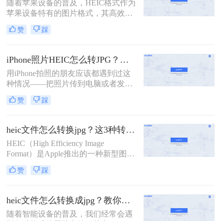
随着苹果设备的普及，HEIC格式作为
苹果设备特有的图片格式，其高效性
和高质量的图像特点得到了广大用户
赞
踩
的青睐。然而，由于HEIC格式的特殊
性，它在非苹果设备或一些老旧软件
上的兼容性并不理想。怎么把苹果
iPhone照片HEIC怎么转JPG？试过几个管用的方法！
heic格式转换jpg成为了许多用户的需
用iPhone拍照的朋友应该都遇到过这
求。本文将介绍四种将苹果HEIC格式
种情况——把照片传到电脑或者发给
转换为JPG的方法，帮助用户轻松解
别人，结果对方打不开，文件后缀是
决兼容性问题。
赞
踩
HEIC，不是熟悉的JPG。这是因为从
iOS 11开始，iPhone默认用HEIC格式
保存照片，体积小、画质好，但兼容
heic文件怎么转换jpg？这3种转换方法可以试试！
性确实是个问题。很多老旧设备、
HEIC（High Efficiency Image
Windows电脑、部分社交平台和网页
Format）是Apple推出的一种新型图像
上传入口都不认这个格式。所
格式，旨在通过HEVC（High
以"iphone照片heic怎么转jpg"成了不
赞
踩
Efficiency Video Coding）编解码器实
少人的刚需。这篇文章按不同使用场
现更高效的图像压缩。然而，由于
景，分别介绍Windows自带工具、在
HEIC格式的兼容性相对较差，有时我
线转换、iPhone端设置和Mac自带工
heic文件怎么转换成jpg？教你四招快速转换！
们需要将其转换为更广泛支持的JPG
具四条路子，帮你看完就能上手。
​随着智能设备的普及，我们经常会遇
格式。那么heic文件怎么转换jpg呢？