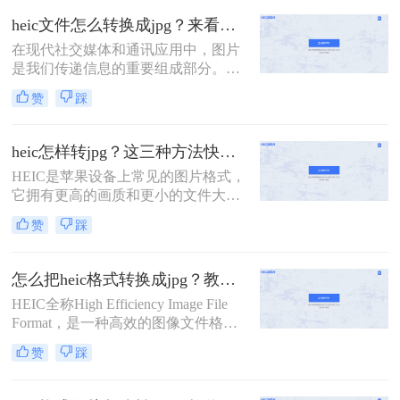
JPG格式具备更高的压缩效率和更好
heic文件怎么转换成jpg？来看看这二种方法吧！
的图像质量。然而，由于HEIC格式的
在现代社交媒体和通讯应用中，图片
兼容性问题，它并不适用于所有设备
是我们传递信息的重要组成部分。然
和软件。所以，当我们将HEIC格式的
而，一些设备（如iPhone）默认保存
图片转换为JPG格式时，就需要借助
赞
踩
图片为HEIC格式，这在某些情况下可
一些工具和技巧。那么heic格式图片
能会引发一些问题。由于HEIC格式存
怎么转换jpg呢？本文将介绍三种常用
在兼容性问题，许多人希望将其转换
的方法，帮助你轻松实现HEIC转JPG
heic怎样转jpg？这三种方法快速转换格式！
为更常见的JPEG格式。本文将详细介
的目标。
HEIC是苹果设备上常见的图片格式，
绍heic文件怎么转换成jpg，以及一些
它拥有更高的画质和更小的文件大
应用程序和工具的推荐。
小。然而，由于HEIC格式的图片在一
赞
踩
些设备和平台上不兼容，很多用户需
要将HEIC图片转换为JPG格式以便更
广泛地使用。那么，heic怎样转jpg
怎么把heic格式转换成jpg？教你三种简单的图片格式转换方法！
呢？下面将为大家介绍三种简单的方
HEIC全称High Efficiency Image File
法。
Format，是一种高效的图像文件格
式，由Moving Picture Experts
赞
踩
Group（MPEG）制定。HEIC在图片
质量和文件大小方面都比JPEG更加优
秀，而且支持透明度、动画和深色模