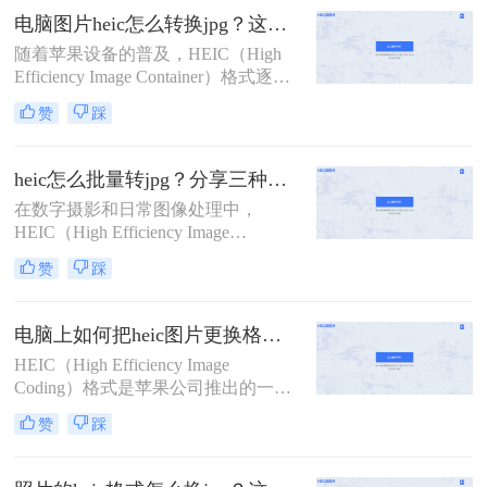
果设备用户可能会遇到无法直接打开
电脑图片heic怎么转换jpg？这里有2个好方法分享！
或编辑HEIC图片的问题。那么怎样把
随着苹果设备的普及，HEIC（High
heic照片格式变成jpg呢？本文将介绍
Efficiency Image Container）格式逐渐
两种将HEIC照片格式转换成JPG的方
成为iPhone和iPad等设备默认保存照
法。
赞
踩
片的方式。然而，由于该格式在非苹
果系统上的兼容性较差，许多用户需
要将HEIC文件转换为更常见的JPG格
heic怎么批量转jpg？分享三种常用的转换方法！
式以便于跨平台使用。那么电脑图片
在数字摄影和日常图像处理中，
heic怎么转换jpg呢？本文将介绍两种
HEIC（High Efficiency Image
适用于Windows和Mac电脑用户的
Format）作为一种高效的图像格式，
HEIC转JPG的方法。
赞
踩
因其出色的压缩率和图像质量而备受
欢迎，特别是在苹果设备中广泛应
用。然而，这种格式在非苹果设备或
电脑上如何把heic图片更换格式？教你四种转换方法！
某些应用程序中可能不被直接支持，
HEIC（High Efficiency Image
因此需要将HEIC批量转换为更通用的
Coding）格式是苹果公司推出的一种
JPG格式。那么heic怎么批量转jpg
高效图像编码格式，主要用于iOS设
呢？本文将介绍三种将HEIC批量转换
赞
踩
备上拍摄的照片和视频。由于其高效
为JPG的高效方法。
的压缩技术和良好的图像质量，HEIC
格式逐渐在苹果用户中普及。然而，