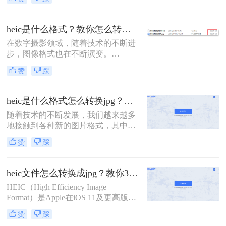
macOS系统中，具有高效压缩和节省
存储空间的特点。然而，由于HEIC格
式的普及度相对较低，许多非苹果设
heic是什么格式？教你怎么转换成jpg方法！
备或软件可能无法直接支持该格式。
在数字摄影领域，随着技术的不断进
步，图像格式也在不断演变。
HEIC（High Efficiency Image
赞
踩
Container），即高效图像容器格式，
便是这一演变过程中的一个重要产
物。它作为苹果公司在iOS 11及后续
heic是什么格式怎么转换jpg？来看看这几种方法吧！
版本中引入的默认图像格式，旨在通
随着技术的不断发展，我们越来越多
过更高效的压缩算法来节省存储空
地接触到各种新的图片格式，其中
间，同时保持图像的高品质。
HEIC格式就是近年来逐渐流行起来的
赞
踩
一种。然而，由于这种格式的特殊
性，许多传统的图片处理软件并不直
接支持。那么heic是什么格式怎么转
heic文件怎么转换成jpg？教你3招快速转换！
换jpg呢？本文将介绍四种将HEIC文
HEIC（High Efficiency Image
件转换为JPG格式的方法，帮助您轻
Format）是Apple在iOS 11及更高版本
松实现这一目标。
中引入的一种新型图像格式，它通过
赞
踩
HEVC（High Efficiency Video