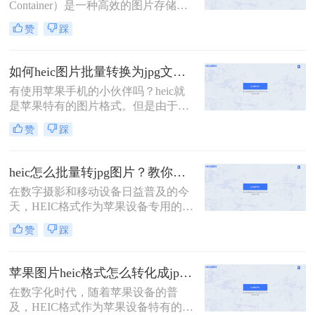
Container）是一种高效的图片存储格
式。那么怎么把heic格式免费转换成
式，由苹果公司开发，主要用于iOS
jpg呢？以下是几种免费的HEIC转JPG
赞
踩
设备和macOS系统中。然而，由于其
的方法，供您参考。
相对较新，许多设备和软件尚不完全
支持HEIC格式，因此在实际应用中，
如何heic图片批量转换为jpg文件？这三种方法快速转换格式！
经常需要将HEIC图片转换为更通用的
有使用苹果手机的小伙伴吗？heic就
JPG格式。那么图片heic怎么转jpg
是苹果特有的图片格式。但是由于目
呢？以下是一些将HEIC图片转换为
前这种格式还不够普及，所以可能将
JPG格式的方法，帮助用户轻松实现
赞
踩
这些图片上传到某平台的时候，或是
格式转换。
想在电脑端打开时会出现格式不兼容
上传失败、无法打开等现象；这时候
heic怎么批量转jpg图片？教你三种简单的图片格式转换方法！
最好的方法，就是将heic转为常见的
在数字摄影和移动设备日益普及的今
图片格式，使其能够正常查阅、上
天，HEIC格式作为苹果设备专用的图
传。是不是还有许多小伙伴不知道如
片格式，凭借其高效的压缩和优秀的
何heic图片批量转换为jpg文件？很简
赞
踩
图像质量，受到了广大用户的喜爱。
单，下面介绍二种简单实用方法，就
然而，由于兼容性问题，许多非苹果
可以轻松实现图片格式的转换，有需
设备或软件无法直接打开和编辑HEIC
要
苹果图片heic格式怎么转化成jpg？这三种方法任你选择！
图片。因此，heic怎么批量转jpg图片
在数字化时代，随着苹果设备的普
成为了一个常见的需求。本文将为您
及，HEIC格式作为苹果设备特有的图
介绍几种简单高效的方法，帮助您轻