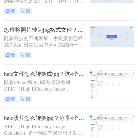
到各种格式的图片文件。其中，HEIC
本文将介绍三种将HEIC文件转换为
格式是苹果设备常用的图片格式，但
JPG的方法。
赞
踩
在非苹果设备或一些旧版软件中可能
无法直接打开或编辑。因此，heic文
件怎么转换成jpg成为了一个常见的需
怎样将照片转为jpg格式文件？这里有四种方法！
求。本文将介绍三种将HEIC文件转换
随着科技的不断发展，手机摄影已经
为JPG的方法，帮助您轻松解决这一
成为我们日常生活中不可或缺的一部
问题。
分。然而，随着iOS系统的更新，
赞
踩
iPhone和iPad等设备拍摄的照片默认
保存为HEIC格式，这种格式虽然在存
储空间和画质上有所优化，但并非所
heic文件怎么转换成jpg？这4个方法帮你解决问题！
有设备和软件都支持直接打开或编
​随着iPhone和iPad等苹果设备对
辑。因此，将HEIC格式的照片转换为
HEIC（High Efficiency Image
更广泛支持的JPG格式变得尤为重
Format）格式的支持，越来越多的用
要。那么怎样将照片转为jpg格式文件
赞
踩
户开始接触到这种高效的图像文件格
呢？本文将详细介绍几种将HEIC照片
式。HEIC文件相比于传统的JPEG格
转换为JPG格式文件的方法。
式，能够在保持同等图像质量的同
heic照片怎么转换jpg？分享4个简单的方法！
时，占用更少的存储空间。然而，由
HEIC（High Efficiency Image
于兼容性问题，许多非苹果设备和软
Container）是一种由苹果公司开发的
件并不支持HEIC格式。因此，将