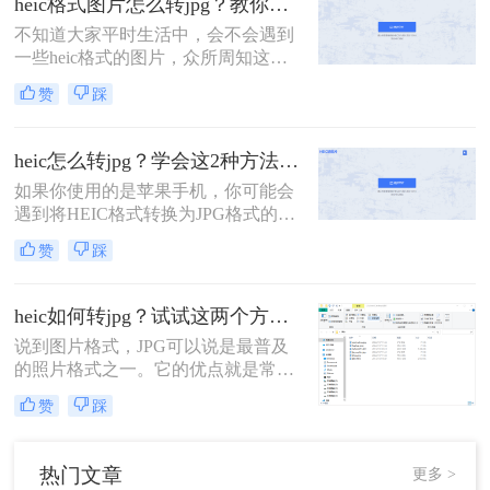
heic格式图片怎么转jpg？教你二种简单的免费转换方法！
式等功能。相比于JPEG，HEIC格式
不知道大家平时生活中，会不会遇到
图片在存储相同图片质量的情况下，
一些heic格式的图片，众所周知这是
可以节省大量的存储空间。怎么把
iOS系统特有的一种图片格式存储方
heic格式转换成jpg？虽然HEI
赞
踩
式。 这种格式的图片也只有在苹果手
机上才能查看，但是有时候总会遇到
在其他设备查看的情况，这个时候就
heic怎么转jpg？学会这2种方法，轻松打开heic格式照片！
需要将heic格式转换成常见的jpg格式
如果你使用的是苹果手机，你可能会
了。
遇到将HEIC格式转换为JPG格式的问
题。虽然HEIC格式在保存图像时可以
赞
踩
节省大量存储空间，但不是所有设备
都支持该格式。以下是heic怎么转jpg
的方法，可以帮助你将HEIC格式转换
heic如何转jpg？试试这两个方法，高效转换，一键解决！
为JPG格式。
说到图片格式，JPG可以说是最普及
的照片格式之一。它的优点就是常用
和通用，因此是所有设备都支持的画
赞
踩
片格式！无论是手机、相机、电脑，
都能正常打开此格式的图片，是一种
非常方便的照片格式。不仅如此，
热门文章
更多 >
JPG格式的容量也很小，要比RAW格