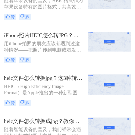
随着苹果设备的普及，HEIC格式作为
苹果设备特有的图片格式，其高效性
和高质量的图像特点得到了广大用户
赞
踩
的青睐。然而，由于HEIC格式的特殊
性，它在非苹果设备或一些老旧软件
上的兼容性并不理想。怎么把苹果
iPhone照片HEIC怎么转JPG？试过几个管用的方法！
heic格式转换jpg成为了许多用户的需
用iPhone拍照的朋友应该都遇到过这
求。本文将介绍四种将苹果HEIC格式
种情况——把照片传到电脑或者发给
转换为JPG的方法，帮助用户轻松解
别人，结果对方打不开，文件后缀是
决兼容性问题。
赞
踩
HEIC，不是熟悉的JPG。这是因为从
iOS 11开始，iPhone默认用HEIC格式
保存照片，体积小、画质好，但兼容
heic文件怎么转换jpg？这3种转换方法可以试试！
性确实是个问题。很多老旧设备、
HEIC（High Efficiency Image
Windows电脑、部分社交平台和网页
Format）是Apple推出的一种新型图像
上传入口都不认这个格式。所
格式，旨在通过HEVC（High
以"iphone照片heic怎么转jpg"成了不
赞
踩
Efficiency Video Coding）编解码器实
少人的刚需。这篇文章按不同使用场
现更高效的图像压缩。然而，由于
景，分别介绍Windows自带工具、在
HEIC格式的兼容性相对较差，有时我
线转换、iPhone端设置和Mac自带工
heic文件怎么转换成jpg？教你四招快速转换！
们需要将其转换为更广泛支持的JPG
具四条路子，帮你看完就能上手。
​随着智能设备的普及，我们经常会遇
格式。那么heic文件怎么转换jpg呢？