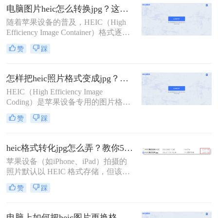
用。然而，这种格式在非苹果设备或
电脑图片heic怎么转换jpg？这里有2个好方法分享！
某些应用程序中可能不被直接支持，
随着苹果设备的普及，HEIC（High
因此需要将HEIC批量转换为更通用的
Efficiency Image Container）格式逐渐
JPG格式。那么heic怎么批量转jpg
成为iPhone和iPad等设备默认保存照
呢？本文将介绍三种将HEIC批量转换
赞
踩
片的方式。然而，由于该格式在非苹
为JPG的高效方法。
果系统上的兼容性较差，许多用户需
要将HEIC文件转换为更常见的JPG格
怎样把heic照片格式变成jpg？分享2种实用方法！
式以便于跨平台使用。那么电脑图片
HEIC（High Efficiency Image
heic怎么转换jpg呢？本文将介绍两种
Coding）是苹果设备专用的图片格
适用于Windows和Mac电脑用户的
式，具有高效压缩率和良好的图像质
HEIC转JPG的方法。
赞
踩
量。然而，由于该格式主要在苹果设
备中广泛使用，Windows用户或非苹
果设备用户可能会遇到无法直接打开
heic格式转化jpg怎么弄？教你5种常用方法！
或编辑HEIC图片的问题。那么怎样把
苹果设备（如iPhone、iPad）拍摄的
heic照片格式变成jpg呢？本文将介绍
照片默认以 HEIC 格式存储，但该格
两种将HEIC照片格式转换成JPG的方
式在非苹果设备或部分软件中可能无
法。
赞
踩
法直接打开。那么heic格式转化jpg怎
么弄呢？本文将从5种常用方法，助
您快速完成格式转换。
电脑上如何把heic图片更换格式？教你四种转换方法！