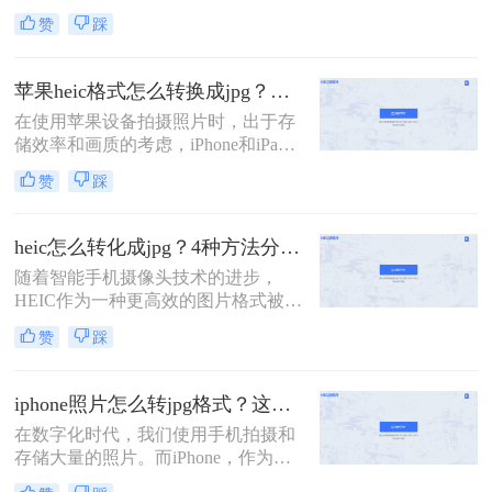
片格式，逐渐成为了用户日常拍照和
松实现HEIC到JPG的批量转换。
赞
踩
保存图片的主要方式。然而，由于
HEIC格式的兼容性问题，许多非苹果
设备或软件无法直接打开或编辑该格
苹果heic格式怎么转换成jpg？教你5招轻松搞定！
式的图片。因此，将HEIC格式转换为
在使用苹果设备拍摄照片时，出于存
更为通用的JPG格式成为了一个常见
储效率和画质的考虑，iPhone和iPad
的需求。那么苹果图片heic格式怎么
默认采用HEIC（High Efficiency Image
转化成jpg呢？本文将详细介绍几种将
赞
踩
Format）格式保存照片。然而，这种
苹果HEIC格式转换为JPG格式的方
高效格式并不被所有设备和软件广泛
法。
支持，特别是在Windows PC和其他非
heic怎么转化成jpg？4种方法分享给你！
苹果设备上，经常需要将HEIC格式的
​随着智能手机摄像头技术的进步，
照片转换为更通用的JPG格式。那么
HEIC作为一种更高效的图片格式被广
苹果heic格式怎么转换成jpg呢？本文
泛采用。但JPG格式的兼容性更广，
将向您介绍几种将HEIC转换为JPG的
赞
踩
因此在某些情况下需要将HEIC图片转
有效方法。
换为JPG。那么heic怎么转化成jpg
呢？本文提供了四种转换方法，每种
iphone照片怎么转jpg格式？这两种方法可以迅速转换！
方法都配有简短的介绍，帮助您快速
在数字化时代，我们使用手机拍摄和
掌握转换技巧。
存储大量的照片。而iPhone，作为一
款备受欢迎的手机品牌，更是拥有出