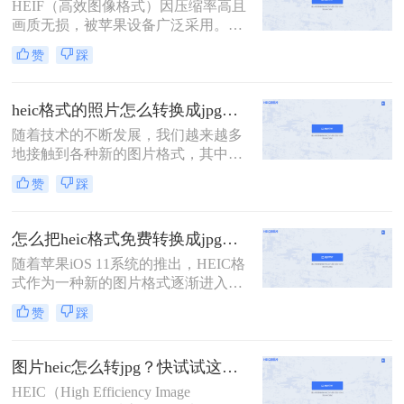
HEIF（高效图像格式）因压缩率高且
法，适合不同场景和用户需求。
画质无损，被苹果设备广泛采用。然
而，其兼容性较差，尤其在非苹果设
赞
踩
备或部分平台上难以直接使用。那么
照片heif怎么转成jpg呢？本文将介绍
多种主流转换方法，帮助用户快速将
heic格式的照片怎么转换成jpg？这四种方法快速转换格式！
HEIF/HEIC格式转换为通用性更强的
随着技术的不断发展，我们越来越多
JPG格式。
地接触到各种新的图片格式，其中
HEIC格式就是近年来逐渐流行起来的
赞
踩
一种。然而，由于这种格式的特殊
性，许多传统的图片处理软件并不直
接支持。因此，本文将详细介绍heic
怎么把heic格式免费转换成jpg？3种方法轻松解决，原来这么简单！
格式的照片怎么转换成jpg，以满足不
随着苹果iOS 11系统的推出，HEIC格
同场景下的需求。
式作为一种新的图片格式逐渐进入人
们的视野。这种格式能够在保证照片
赞
踩
质量的同时，减少系统储存空间的占
用。然而，这也带来了一个问题：许
多Windows用户在电脑上无法直接查
图片heic怎么转jpg？快试试这几个方法！
看或打开HEIC格式的图片。为此，我
HEIC（High Efficiency Image
们需要将其转换为更通用的JPG格