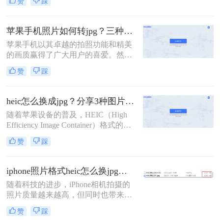
赞
踩
色的摄影功能。然而，有时候我们可
能需要将iPhone拍摄的照片转换为其
他格式，比如JPG。本文将为您介绍
苹果手机照片如何转jpg？三种方法轻松解决heic图片转换！
iphone照片怎么转jpg格式，以便更好
苹果手机以其卓越的拍照功能和精美
地管理和共享您的珍贵照片。
的画质赢得了广大用户的喜爱。然
而，由于苹果设备默认的照片格式是
赞
踩
HEIC（High Efficiency Image
Container），这种格式在某些设备和
平台上可能不如JPG（JPEG）格式普
heic怎么换成jpg？分享3种图片格式转换方法！
及和兼容。因此，很多用户需要将苹
随着苹果设备的普及，HEIC（High
果手机上的照片转换为JPG格式以满
Efficiency Image Container）格式的图
足不同的需求。那么苹果手机照片如
片逐渐进入了我们的视野。然而，由
何转jpg呢？本文将介绍几种简单的方
赞
踩
于这种格式的特殊性和兼容性问题，
法，帮助你轻松实现苹果手机照片到
很多非苹果设备或软件可能无法直接
JPG格式的转换。
打开或编辑HEIC格式的图片。因此，
iphone照片格式heic怎么换jpg？教你4招，快速转换！
将HEIC转换成JPG格式成为了一个常
随着科技的进步，iPhone相机拍摄的
见的需求。那么heic怎么换成jpg呢？
照片质量越来越高，但同时也带来了
本文将为您介绍三种实用的方法，帮
一个问题，那就是照片格式的多样
助您轻松完成HEIC到JPG的转换。
赞
踩
性。iPhone默认使用HEIC格式来保存