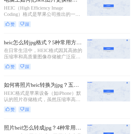
HEIC（High Efficiency Image
Coding）格式是苹果公司推出的一种
高效图像编码格式，主要用于iOS设
赞
踩
备上拍摄的照片和视频。由于其高效
的压缩技术和良好的图像质量，HEIC
格式逐渐在苹果用户中普及。然而，
heic怎么转jpg格式？5种常用方法详细解析！
对于使用Windows系统的用户来说，
在日常生活中，HEIC格式因其高效的
可能会遇到无法直接打开或编辑HEIC
压缩率和高质量图像存储被广泛应用
图片的问题。那么电脑上如何把heic
于苹果设备中。然而，由于其兼容性
图片更换格式呢？本文将介绍四种将
赞
踩
较差，许多老旧设备或平台无法直接
HEIC图片更换格式的方法。
打开HEIC文件。为了满足跨设备查
看、分享的需求，将HEIC转换为通用
如何将照片heic转换为jpg？五种常用方法详解！
的JPG格式成为常见操作。那么heic怎
HEIC格式是苹果设备（如iPhone）默
么转jpg格式呢？以下是几种常用方法
认的照片存储格式，虽然压缩率高、
的详细解析，帮助您高效完成转换。
画质优秀，但兼容性较差，许多软件
赞
踩
或平台无法直接打开。而JPG格式因
其广泛的兼容性和便捷的分享特性，
成为更通用的选择。那么如何将照片
照片heif怎么转成jpg？4种常用方法详解！
heic转换为jpg呢？以下是五种常用方