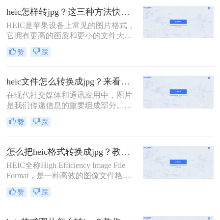
JPG格式具备更高的压缩效率和更好
heic怎样转jpg？这三种方法快速转换格式！
的图像质量。然而，由于HEIC格式的
HEIC是苹果设备上常见的图片格式，
兼容性问题，它并不适用于所有设备
它拥有更高的画质和更小的文件大
和软件。所以，当我们将HEIC格式的
小。然而，由于HEIC格式的图片在一
图片转换为JPG格式时，就需要借助
赞
踩
些设备和平台上不兼容，很多用户需
一些工具和技巧。那么heic格式图片
要将HEIC图片转换为JPG格式以便更
怎么转换jpg呢？本文将介绍三种常用
广泛地使用。那么，heic怎样转jpg
的方法，帮助你轻松实现HEIC转JPG
heic文件怎么转换成jpg？来看看这二种方法吧！
呢？下面将为大家介绍三种简单的方
的目标。
在现代社交媒体和通讯应用中，图片
法。
是我们传递信息的重要组成部分。然
而，一些设备（如iPhone）默认保存
赞
踩
图片为HEIC格式，这在某些情况下可
能会引发一些问题。由于HEIC格式存
在兼容性问题，许多人希望将其转换
怎么把heic格式转换成jpg？教你三种简单的图片格式转换方法！
为更常见的JPEG格式。本文将详细介
HEIC全称High Efficiency Image File
绍heic文件怎么转换成jpg，以及一些
Format，是一种高效的图像文件格
应用程序和工具的推荐。
式，由Moving Picture Experts
赞
踩
Group（MPEG）制定。HEIC在图片
质量和文件大小方面都比JPEG更加优
秀，而且支持透明度、动画和深色模