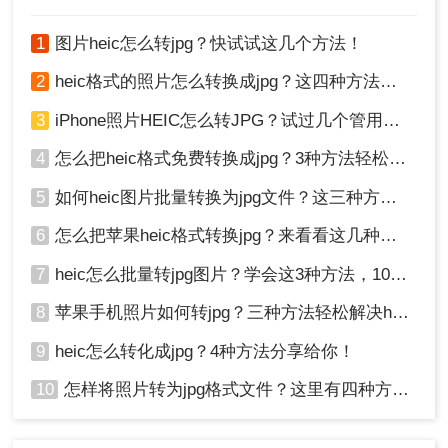
式的照片容量小很多，方便储存。那
如果自己手中的照片不是JPG格式，
1
图片heic怎么转jpg？快试试这几个方法！
heic如何转jpg？和转转师妹一起来学
学吧！
2
heic格式的照片怎么转换成jpg？这四种方法快速转换格式！
3
iPhone照片HEIC怎么转JPG？试过几个管用的方法！
4
怎么把heic格式免费转换成jpg？3种方法轻松解决，原来这么简单！
5
如何heic图片批量转换为jpg文件？这三种方法快速转换格式！
6
怎么把苹果heic格式转换jpg？来看看这几种方法吧！
7
heic怎么批量转jpg图片？学会这3种方法，10秒转换上百张图片。
8
苹果手机照片如何转jpg？三种方法轻松解决heic图片转换！
9
heic怎么转化成jpg？4种方法分享给你！
10
怎样将照片转为jpg格式文件？这里有四种方法！