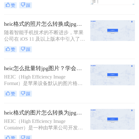
图片格式，以其高效的压缩率和较小
HEIC文件转换为更通用的JPG格式，
赞
踩
的文件体积而受到青睐，尤其在手机
成为了一个常见的需求。那么heic文
摄影中广泛使用。然而，由于HEIC格
件怎么转换成jpg呢？本文将详细介绍
式的普及度相对较低，许多非苹果设
几种将HEIC文件转换为JPG的方法。
heic格式的照片怎么转换成jpg？教你4种好用转换方法！
备或应用程序可能无法直接支持该格
随着智能手机技术的不断进步，苹果
式，因此将HEIC照片转换为更广泛支
公司在 iOS 11 及以上版本中引入了一
持的JPG格式成为了一个常见的需
种新的图像格式——高效图像编码
求。那么heic照片怎么转换jpg呢？本
赞
踩
（High Efficiency Image Format, 简称
文将详细介绍几种将HEIC照片转换为
HEIC）。HEIC 格式利用了高效的图
JPG格式的方法。
像压缩技术，可以在保持高质量的同
heic怎么批量转jpg图片？学会这3种方法，10秒转换上百张图片。
时占用更少的存储空间。然而，这种
HEIC（High Efficiency Image
格式并不被所有设备和软件所支持，
Format）是苹果设备默认的图片格
这给一些用户带来了不便。
式，虽然节省存储空间，但兼容性较
赞
踩
差。那么heic怎么批量转jpg图片呢？
本文将介绍三种批量转换HEIC到JPG
的方法，涵盖不同系统和需求。
heic格式的图片怎么转换为jpg格式？教你4招简便的转换方法！
HEIC（High Efficiency Image
Container）是一种由苹果公司开发的
图片容器格式，主要用于iOS设备和
赞
踩