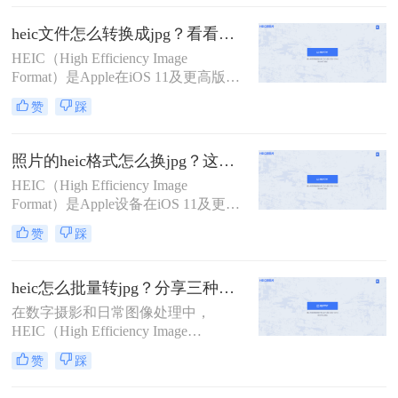
Coding）编解码器实现高效的图像压
缩，具有更高的压缩比和更好的图像
heic文件怎么转换成jpg？看看这4个常用转换方法！
质量。然而，由于HEIC格式的兼容性
HEIC（High Efficiency Image
较差，特别是在Windows和Android平
Format）是Apple在iOS 11及更高版本
台上
中引入的一种新型图像格式，旨在通
赞
踩
过HEVC（High Efficiency Video
Coding）编解码器实现更高效的图像
压缩。然而，由于HEIC格式的兼容性
照片的heic格式怎么换jpg？这二种方法轻松转换！
相对较差，许多非Apple设备可能无
HEIC（High Efficiency Image
法直接打开或编辑这种格式的图片。
Format）是Apple设备在iOS 11及更高
因此，将HEIC文件转换成JPG格式成
版本中引入的一种新型图像格式，旨
为了一个常见的需求。那么HEIC文件
赞
踩
在通过HEVC（High Efficiency Video
怎么转换成JPG呢？本文将介绍四种
Coding）编解码器实现更高效的图像
将HEIC文件转换成JPG的方法。
压缩。然而，由于HEIC格式的兼容性
heic怎么批量转jpg？分享三种常用的转换方法！
在非Apple设备上较差，许多用户需
在数字摄影和日常图像处理中，
要将HEIC格式的照片转换为JPG格
HEIC（High Efficiency Image
式。那么照片的heic格式怎么换jpg
Format）作为一种高效的图像格式，
呢？本文将介绍两种将HEIC格式照片
赞
踩
因其出色的压缩率和图像质量而备受
转换为JPG格式的方法。
欢迎，特别是在苹果设备中广泛应